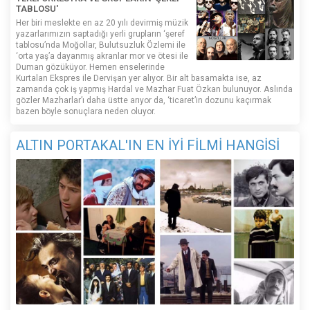
TABLOSU'
Her biri meslekte en az 20 yılı devirmiş müzik
yazarlarımızın saptadığı yerli grupların ‘şeref
tablosu’nda Moğollar, Bulutsuzluk Özlemi ile
‘orta yaş’a dayanmış akranlar mor ve ötesi ile
Duman gözüküyor. Hemen enselerinde
Kurtalan Ekspres ile Dervişan yer alıyor. Bir alt basamakta ise, az
zamanda çok iş yapmış Hardal ve Mazhar Fuat Özkan bulunuyor. Aslında
gözler Mazharlar’ı daha üstte arıyor da, ‘ticaret’in dozunu kaçırmak
bazen böyle sonuçlara neden oluyor.
ALTIN PORTAKAL'IN EN İYİ FİLMİ HANGİSİ