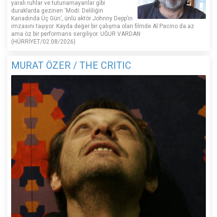
yaralı ruhlar ve tutunamayanlar gibi
duraklarda gezinen ‘Modi: Deliliğin
Kanadında Üç Gün’, ünlü aktör Johnny Depp’in
imzasını taşıyor. Kayda değer bir çalışma olan filmde Al Pacino da az
ama öz bir performans sergiliyor. UĞUR VARDAN
(HÜRRİYET/02.08/2026)
MURAT ÖZER / THE CRITIC