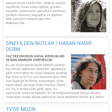
upuzun sinema tarihinden cımbızla seçilen
hoş filmler, insan kokan öyküler, gözden
kaçanlar, ıskalananlar, pamuklara sarılması
gereken mütevazı başyapıtlar ve diğerleri
Hilal Çetinder’in kaleminden Film
Makarası’nda…
SİNEFİLDEN NOTLAR / HASAN NADİR
DERİN
YAZ SEZONUNUN HAYAL KIRIKLIKLARI
VE BEKLENMEDİK SÜRPRİZLER
Bu yaz sinemalarda büyük beklenti yaratan
bazı filmler, bekleneni veremedi. Spielberg’in
yıllar sonra tekrar bir uzaylı hikayesi anlattığı
İfşa Günü ve DC’nin yeni evreninin ikinci filmi
olan Supergirl bu filmler arasındaydı. Onlar
kadar iddialı olmayan Robin Hood’un Ölümü
ise, hiç iz bırakmadan geldi, geçti. Bu
yazımızda, onlara bir bakalım. Bir de Hollywood büyük bütçeli aksiyon
sinemasını model alarak yapılmış bir Suudi Arabistan filmine göz atalım.
TV'DE MÜZİK