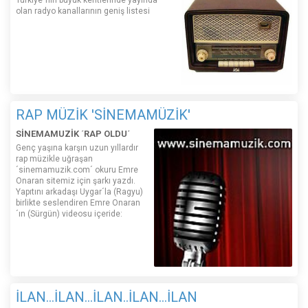
Türkiye´nin büyük kentlerinde yayında
olan radyo kanallarının geniş listesi
RAP MÜZİK 'SİNEMAMÜZİK'
SİNEMAMUZİK ´RAP OLDU´
Genç yaşına karşın uzun yıllardır
rap müzikle uğraşan
´sinemamuzik.com´ okuru Emre
Onaran sitemiz için şarkı yazdı.
Yapıtını arkadaşı Uygar´la (Ragyu)
birlikte seslendiren Emre Onaran
´ın (Sürgün) videosu içeride:
İLAN...İLAN...İLAN..İLAN...İLAN