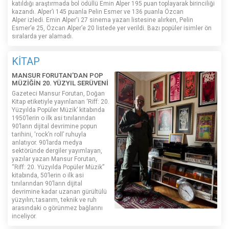
katıldığı araştırmada bol ödüllü Emin Alper 195 puan toplayarak birinciliği
kazandı. Alper’i 145 puanla Pelin Esmer ve 136 puanla Özcan
Alper izledi. Emin Alper'i 27 sinema yazarı listesine alırken, Pelin
Esmer’e 25, Özcan Alper’e 20 listede yer verildi. Bazı popüler isimler ön
sıralarda yer alamadı.
KİTAP
MANSUR FORUTAN'DAN POP
MÜZİĞİN 20. YÜZYIL SERÜVENİ
Gazeteci Mansur Forutan, Doğan
Kitap etiketiyle yayınlanan ‘Riff: 20.
Yüzyılda Popüler Müzik’ kitabında
1950’lerin o ilk asi tınılarından
90’ların dijital devrimine popun
tarihini, 'rock’n roll’ ruhuyla
anlatıyor. 90’larda medya
sektöründe dergiler yayımlayan,
yazılar yazan Mansur Forutan,
“Riff: 20. Yüzyılda Popüler Müzik”
kitabında, 50’lerin o ilk asi
tınılarından 90’ların dijital
devrimine kadar uzanan gürültülü
yüzyılın; tasarım, teknik ve ruh
arasındaki o görünmez bağlarını
inceliyor.