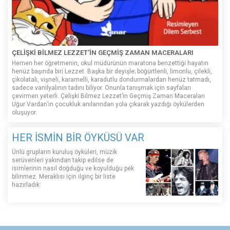
ÇELİŞKİ BİLMEZ LEZZET'İN GEÇMİŞ ZAMAN MACERALARI
Hemen her öğretmenin, okul müdürünün maratona benzettiği hayatın
henüz başında biri Lezzet. Başka bir deyişle; böğürtlenli, limonlu, çilekli,
çikolatalı, vişneli, karamelli, karadutlu dondurmalardan henüz tatmadı,
sadece vanilyalının tadını biliyor. Onunla tanışmak için sayfaları
çevirmen yeterli. Çelişki Bilmez Lezzet’in Geçmiş Zaman Maceraları
Uğur Vardan’ın çocukluk anılarından yola çıkarak yazdığı öykülerden
oluşuyor.
HER İSMİN BİR ÖYKÜSÜ VAR
Ünlü grupların kuruluş öyküleri, müzik
serüvenleri yakından takip edilse de
isimlerinin nasıl doğduğu ve koyulduğu pek
bilinmez. Meraklısı için ilginç bir liste
hazırladık: