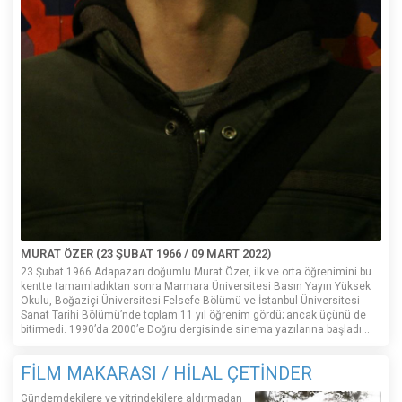
MURAT ÖZER (23 ŞUBAT 1966 / 09 MART 2022)
23 Şubat 1966 Adapazarı doğumlu Murat Özer, ilk ve orta öğrenimini bu
kentte tamamladıktan sonra Marmara Üniversitesi Basın Yayın Yüksek
Okulu, Boğaziçi Üniversitesi Felsefe Bölümü ve İstanbul Üniversitesi
Sanat Tarihi Bölümü’nde toplam 11 yıl öğrenim gördü; ancak üçünü de
bitirmedi. 1990’da 2000’e Doğru dergisinde sinema yazılarına başladı...
FİLM MAKARASI / HİLAL ÇETİNDER
Gündemdekilere ve vitrindekilere aldırmadan