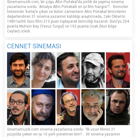
Sinemamuzik.com, bir çoğu Altın Portakal’da jürilik de yapmış sinema
yazarlarına sordu: ‘Antalya Altın Portakallı en iyi film hangisi’?... Birinciler
listesinde ‘kortej’e çıkan ve bütün zamanların Altın Portakal birincilerini
değerlendiren 31 sinema yazarının katıldığı araştırmada, Zeki Ökten’in
1980 tarihli Sürü filmi 213 puan toplayarak birinciliği kazandı. Sürü’yü 204
puanla Muhsin Bey (Yavuz Turgul) ve 192 puanla Uzak (Nuri Bilge
Ceylan) izledi.
CENNET SİNEMASI
Sinemamuzik.com sinema yazarlarına sordu: ‘İlk uzun filmini 21.
yüzyılda çeken en iyi 10 yerli yönetmen kim?... 30 sinema yazarının