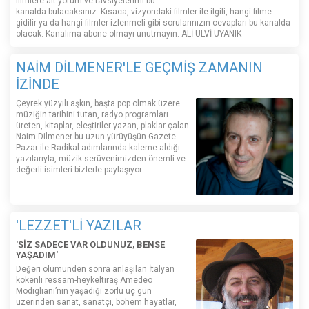
filmlere ait yorum ve tavsiyelerimi bu
kanalda bulacaksınız. Kısaca, vizyondaki filmler ile ilgili, hangi filme
gidilir ya da hangi filmler izlenmeli gibi sorularınızın cevapları bu kanalda
olacak. Kanalıma abone olmayı unutmayın. ALİ ULVİ UYANIK
NAİM DİLMENER'LE GEÇMİŞ ZAMANIN
İZİNDE
Çeyrek yüzyılı aşkın, başta pop olmak üzere
müziğin tarihini tutan, radyo programları
üreten, kitaplar, eleştiriler yazan, plaklar çalan
Naim Dilmener bu uzun yürüyüşün Gazete
Pazar ile Radikal adımlarında kaleme aldığı
yazılarıyla, müzik serüvenimizden önemli ve
değerli isimleri bizlerle paylaşıyor.
'LEZZET'Lİ YAZILAR
'SİZ SADECE VAR OLDUNUZ, BENSE
YAŞADIM'
Değeri ölümünden sonra anlaşılan İtalyan
kökenli ressam-heykeltıraş Amedeo
Modigliani’nin yaşadığı zorlu üç gün
üzerinden sanat, sanatçı, bohem hayatlar,