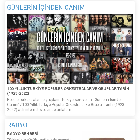
GÜNLERİN İÇİNDEN CANIM
100 YILLIK TÜRKİYE POPÜLER ORKESTRALAR VE GRUPLAR TARİHİ
(1923-2022)
Popüler orkestralar ile grupların Türkiye serüvenini ‘Günlerin İçinden
Canım’ / 100 Yıllık Türkiye Popüler Orkestralar ve Gruplar Tarihi (1923-
2022) adlı internet sitesinde anlattım.
RADYO
RADYO REHBERİ