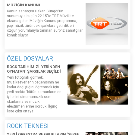
MÜZİĞİN KANUNU
Kanun sanatçısı Hakan Güngör’ün
sunumuyla bugün 22.15'te TRT Müzik'te
ekrana gelen Müziğin Kanunu programına,
pop müzik türündeki şarkılara getirdikleri
özgün yorumlarıyla tanınan sürpriz sanatçılar
konuk oluyor.
ÖZEL DOSYALAR
ROCK TARİHİMİZİ 'YERİNDEN
OYNATAN' ŞARKILAR SEÇİLDİ
Yeni fotoğrafı görmek,
müzikseverlerin beğenisinin ne
kadar değiştiğini öğrenmek için
yerli rockta ‘bütün zamanların en
iyileri’ni sinemamuzik.com
okurlarına ve müzik
eleştirmenlerine sorduk. İlginç
liste çıktı ortaya:
ROCK TEKNESİ
YERLİ ORKESTRA VE GRUPLARIN 'ŞEREF