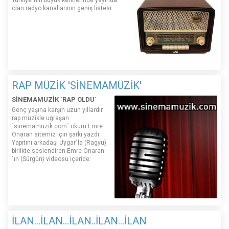
Türkiye´nin büyük kentlerinde yayında
olan radyo kanallarının geniş listesi
RAP MÜZİK 'SİNEMAMÜZİK'
SİNEMAMUZİK ´RAP OLDU´
Genç yaşına karşın uzun yıllardır
rap müzikle uğraşan
´sinemamuzik.com´ okuru Emre
Onaran sitemiz için şarkı yazdı.
Yapıtını arkadaşı Uygar´la (Ragyu)
birlikte seslendiren Emre Onaran
´ın (Sürgün) videosu içeride:
İLAN...İLAN...İLAN..İLAN...İLAN