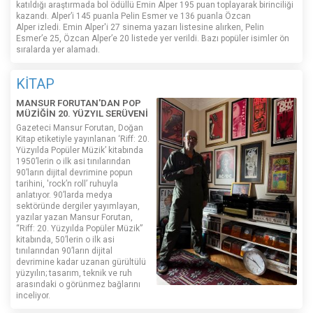
katıldığı araştırmada bol ödüllü Emin Alper 195 puan toplayarak birinciliği
kazandı. Alper’i 145 puanla Pelin Esmer ve 136 puanla Özcan
Alper izledi. Emin Alper'i 27 sinema yazarı listesine alırken, Pelin
Esmer’e 25, Özcan Alper’e 20 listede yer verildi. Bazı popüler isimler ön
sıralarda yer alamadı.
KİTAP
MANSUR FORUTAN'DAN POP
MÜZİĞİN 20. YÜZYIL SERÜVENİ
Gazeteci Mansur Forutan, Doğan
Kitap etiketiyle yayınlanan ‘Riff: 20.
Yüzyılda Popüler Müzik’ kitabında
1950’lerin o ilk asi tınılarından
90’ların dijital devrimine popun
tarihini, 'rock’n roll’ ruhuyla
anlatıyor. 90’larda medya
sektöründe dergiler yayımlayan,
yazılar yazan Mansur Forutan,
“Riff: 20. Yüzyılda Popüler Müzik”
kitabında, 50’lerin o ilk asi
tınılarından 90’ların dijital
devrimine kadar uzanan gürültülü
yüzyılın; tasarım, teknik ve ruh
arasındaki o görünmez bağlarını
inceliyor.