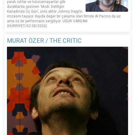
yaralı ruhlar ve tutunamayanlar gibi
duraklarda gezinen ‘Modi: Deliliğin
Kanadında Üç Gün’, ünlü aktör Johnny Depp’in
imzasını taşıyor. Kayda değer bir çalışma olan filmde Al Pacino da az
ama öz bir performans sergiliyor. UĞUR VARDAN
(HÜRRİYET/02.08/2026)
MURAT ÖZER / THE CRITIC