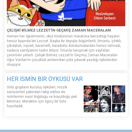
ÇELİŞKİ BİLMEZ LEZZET'İN GEÇMİŞ ZAMAN MACERALARI
Hemen her öğretmenin, okul müdürünün maratona benzettiği hayatın
henüz başında biri Lezzet. Başka bir deyişle; böğürtlenli, limonlu, çilekli,
çikolatalı, vişneli, karamelli, karadutlu dondurmalardan henüz tatmadı,
sadece vanilyalının tadını biliyor. Onunla tanışmak için sayfaları
çevirmen yeterli. Çelişki Bilmez Lezzet’in Geçmiş Zaman Maceraları
Uğur Vardan’ın çocukluk anılarından yola çıkarak yazdığı öykülerden
oluşuyor.
HER İSMİN BİR ÖYKÜSÜ VAR
Ünlü grupların kuruluş öyküleri, müzik
serüvenleri yakından takip edilse de
isimlerinin nasıl doğduğu ve koyulduğu pek
bilinmez. Meraklısı için ilginç bir liste
hazırladık: