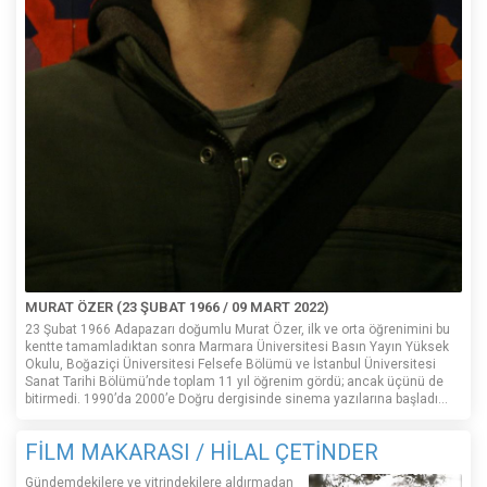
MURAT ÖZER (23 ŞUBAT 1966 / 09 MART 2022)
23 Şubat 1966 Adapazarı doğumlu Murat Özer, ilk ve orta öğrenimini bu
kentte tamamladıktan sonra Marmara Üniversitesi Basın Yayın Yüksek
Okulu, Boğaziçi Üniversitesi Felsefe Bölümü ve İstanbul Üniversitesi
Sanat Tarihi Bölümü’nde toplam 11 yıl öğrenim gördü; ancak üçünü de
bitirmedi. 1990’da 2000’e Doğru dergisinde sinema yazılarına başladı...
FİLM MAKARASI / HİLAL ÇETİNDER
Gündemdekilere ve vitrindekilere aldırmadan