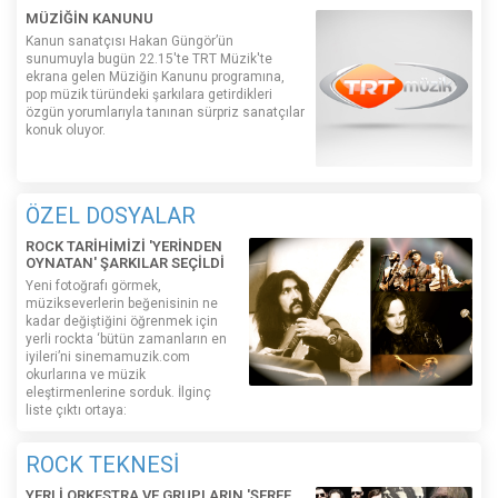
MÜZİĞİN KANUNU
Kanun sanatçısı Hakan Güngör’ün
sunumuyla bugün 22.15'te TRT Müzik'te
ekrana gelen Müziğin Kanunu programına,
pop müzik türündeki şarkılara getirdikleri
özgün yorumlarıyla tanınan sürpriz sanatçılar
konuk oluyor.
ÖZEL DOSYALAR
ROCK TARİHİMİZİ 'YERİNDEN
OYNATAN' ŞARKILAR SEÇİLDİ
Yeni fotoğrafı görmek,
müzikseverlerin beğenisinin ne
kadar değiştiğini öğrenmek için
yerli rockta ‘bütün zamanların en
iyileri’ni sinemamuzik.com
okurlarına ve müzik
eleştirmenlerine sorduk. İlginç
liste çıktı ortaya:
ROCK TEKNESİ
YERLİ ORKESTRA VE GRUPLARIN 'ŞEREF