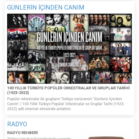
GÜNLERİN İÇİNDEN CANIM
100 YILLIK TÜRKİYE POPÜLER ORKESTRALAR VE GRUPLAR TARİHİ
(1923-2022)
Popüler orkestralar ile grupların Türkiye serüvenini ‘Günlerin İçinden
Canım’ / 100 Yıllık Türkiye Popüler Orkestralar ve Gruplar Tarihi (1923-
2022) adlı internet sitesinde anlattım.
RADYO
RADYO REHBERİ