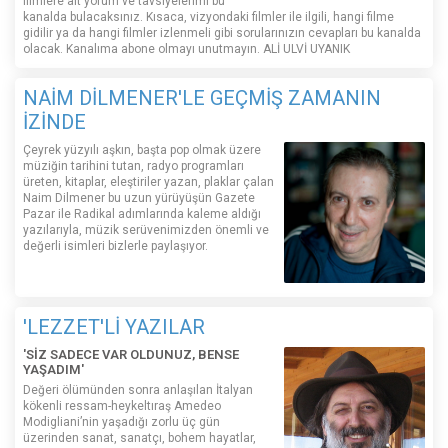
filmlere ait yorum ve tavsiyelerimi bu
kanalda bulacaksınız. Kısaca, vizyondaki filmler ile ilgili, hangi filme
gidilir ya da hangi filmler izlenmeli gibi sorularınızın cevapları bu kanalda
olacak. Kanalıma abone olmayı unutmayın. ALİ ULVİ UYANIK
NAİM DİLMENER'LE GEÇMİŞ ZAMANIN
İZİNDE
Çeyrek yüzyılı aşkın, başta pop olmak üzere
müziğin tarihini tutan, radyo programları
üreten, kitaplar, eleştiriler yazan, plaklar çalan
Naim Dilmener bu uzun yürüyüşün Gazete
Pazar ile Radikal adımlarında kaleme aldığı
yazılarıyla, müzik serüvenimizden önemli ve
değerli isimleri bizlerle paylaşıyor.
'LEZZET'Lİ YAZILAR
'SİZ SADECE VAR OLDUNUZ, BENSE
YAŞADIM'
Değeri ölümünden sonra anlaşılan İtalyan
kökenli ressam-heykeltıraş Amedeo
Modigliani’nin yaşadığı zorlu üç gün
üzerinden sanat, sanatçı, bohem hayatlar,