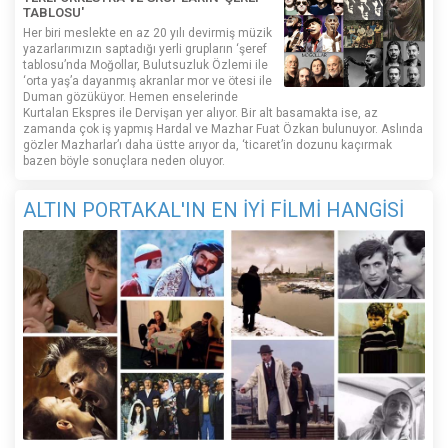
TABLOSU'
Her biri meslekte en az 20 yılı devirmiş müzik
yazarlarımızın saptadığı yerli grupların ‘şeref
tablosu’nda Moğollar, Bulutsuzluk Özlemi ile
‘orta yaş’a dayanmış akranlar mor ve ötesi ile
Duman gözüküyor. Hemen enselerinde
Kurtalan Ekspres ile Dervişan yer alıyor. Bir alt basamakta ise, az
zamanda çok iş yapmış Hardal ve Mazhar Fuat Özkan bulunuyor. Aslında
gözler Mazharlar’ı daha üstte arıyor da, ‘ticaret’in dozunu kaçırmak
bazen böyle sonuçlara neden oluyor.
ALTIN PORTAKAL'IN EN İYİ FİLMİ HANGİSİ