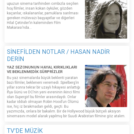
upuzun sinema tarihinden cımbızla seçilen
hoş filmler, insan kokan öyküler, gözden
kaçanlar, ıskalananlar, pamuklara sarılması
gereken mütevazı başyapıtlar ve diğerleri
Hilal Çetinder’in kaleminden Film
Makarası’nda…
SİNEFİLDEN NOTLAR / HASAN NADİR
DERİN
YAZ SEZONUNUN HAYAL KIRIKLIKLARI
VE BEKLENMEDİK SÜRPRİZLER
Bu yaz sinemalarda büyük beklenti yaratan
bazı filmler, bekleneni veremedi. Spielberg’in
yıllar sonra tekrar bir uzaylı hikayesi anlattığı
İfşa Günü ve DC’nin yeni evreninin ikinci filmi
olan Supergirl bu filmler arasındaydı. Onlar
kadar iddialı olmayan Robin Hood’un Ölümü
ise, hiç iz bırakmadan geldi, geçti. Bu
yazımızda, onlara bir bakalım. Bir de Hollywood büyük bütçeli aksiyon
sinemasını model alarak yapılmış bir Suudi Arabistan filmine göz atalım.
TV'DE MÜZİK