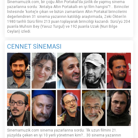
Sinemamuzik.com, bir çoğu Altın Portakal’da jürilik de yapmış sinema
yazarlarına sordu: ‘Antalya Altın Portakallı en iyi film hangisi’?... Birinciler
listesinde ‘kortej’e çıkan ve bütün zamanların Altın Portakal birincilerini
değerlendiren 31 sinema yazarının katıldığı araştırmada, Zeki Ökten’in
1980 tarihli Sürü filmi 213 puan toplayarak birinciliği kazandı. Sürü’yü 204
puanla Muhsin Bey (Yavuz Turgul) ve 192 puanla Uzak (Nuri Bilge
Ceylan) izledi.
CENNET SİNEMASI
Sinemamuzik.com sinema yazarlarına sordu: ‘İlk uzun filmini 21.
yüzyılda çeken en iyi 10 yerli yönetmen kim?... 30 sinema yazarının