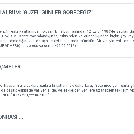
 ALBÜM: 'GÜZEL GÜNLER GÖRECEĞİZ'
ç’in eski kayıtlarından oluşan bir albüm aslında. 12 Eylül 1980’de yapılan d
or. Dokuz yıl sonra yayımlandığında, etkisinden ve güncelliğinden hiçbir şey k
–ki bugün dinlediğimizde de aynı etkiyi hissetmek mümkün: Bir yanıyla eski ama
 MURAT MERİÇ (gazeteduvar.com.tr/09.09.2019)
EÇMELER
avası. Bu sıcaklara şarkılarla katlanmak daha kolay. Yeterince yeni şarkı çıkt
r de çeşitli; eskisi de var, yenisi de. Ve eskilerden yenilere uzanabilen tek isim A
İLMENER (HÜRRİYET/22.06.2019)
NRASI ...