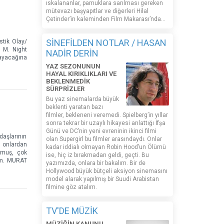
ıskalananlar, pamuklara sarılması gereken
mütevazı başyapıtlar ve diğerleri Hilal
Çetinder’in kaleminden Film Makarası’nda…
SİNEFİLDEN NOTLAR / HASAN
stik Olay/
 M. Night
NADİR DERİN
mayacağına
YAZ SEZONUNUN
HAYAL KIRIKLIKLARI VE
BEKLENMEDİK
SÜRPRİZLER
Bu yaz sinemalarda büyük
beklenti yaratan bazı
filmler, bekleneni veremedi. Spielberg’in yıllar
sonra tekrar bir uzaylı hikayesi anlattığı İfşa
Günü ve DC’nin yeni evreninin ikinci filmi
aşlarının
olan Supergirl bu filmler arasındaydı. Onlar
e onlardan
kadar iddialı olmayan Robin Hood’un Ölümü
lmuş, çok
ise, hiç iz bırakmadan geldi, geçti. Bu
im. MURAT
yazımızda, onlara bir bakalım. Bir de
Hollywood büyük bütçeli aksiyon sinemasını
model alarak yapılmış bir Suudi Arabistan
filmine göz atalım.
TV'DE MÜZİK
MÜZİĞİN KANUNU