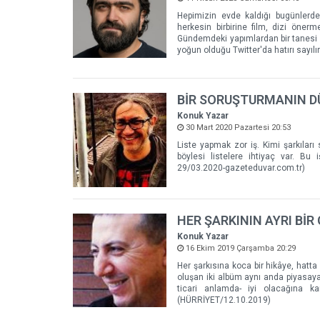
Hepimizin evde kaldığı bugünlerde 
herkesin birbirine film, dizi önerme
Gündemdeki yapımlardan bir tanesi 
yoğun olduğu Twitter'da hatırı sayılır
BİR SORUŞTURMANIN DÜ
Konuk Yazar
30 Mart 2020 Pazartesi 20:53
Liste yapmak zor iş. Kimi şarkıları
böylesi listelere ihtiyaç var. B
29/03.2020-gazeteduvar.com.tr)
HER ŞARKININ AYRI BİR
Konuk Yazar
16 Ekim 2019 Çarşamba 20:29
Her şarkısına koca bir hikâye, hatta
oluşan iki albüm aynı anda piyasaya
ticari anlamda- iyi olacağına 
(HÜRRİYET/12.10.2019)