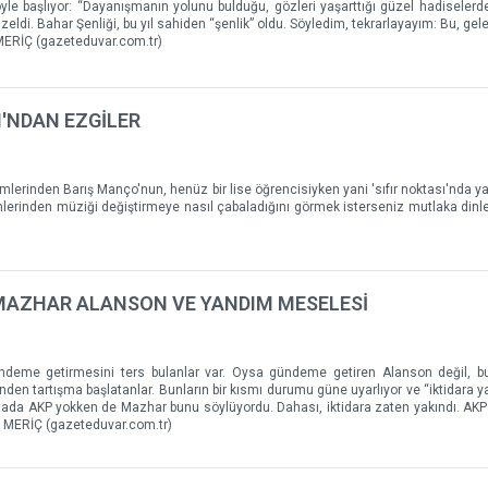
yle başlıyor: “Dayanışmanın yolunu bulduğu, gözleri yaşarttığı güzel hadiselerden
eldi. Bahar Şenliği, bu yıl sahiden “şenlik” oldu. Söyledim, tekrarlayayım: Bu, gel
ERİÇ (gazeteduvar.com.tr)
SI'NDAN EZGİLER
lerinden Barış Manço'nun, henüz bir lise öğrencisiyken yani 'sıfır noktası'nda yapt
lerinden müziği değiştirmeye nasıl çabaladığını görmek isterseniz mutlaka dinl
 MAZHAR ALANSON VE YANDIM MESELESİ
ndeme getirmesini ters bulanlar var. Oysa gündeme getiren Alanson değil, b
den tartışma başlatanlar. Bunların bir kısmı durumu güne uyarlıyor ve “iktidara 
rtada AKP yokken de Mazhar bunu söylüyordu. Dahası, iktidara zaten yakındı. AKP 
AT MERİÇ (gazeteduvar.com.tr)