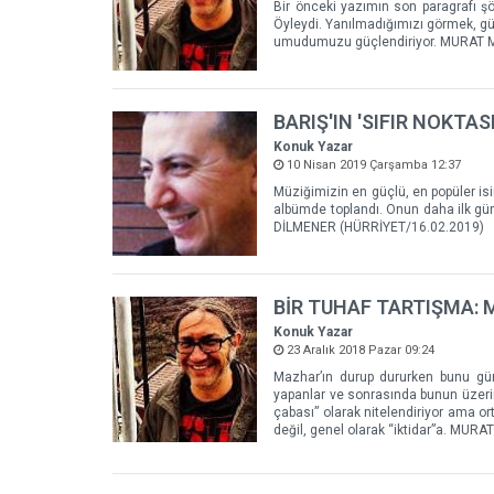
Bir önceki yazımın son paragrafı şö
Öyleydi. Yanılmadığımızı görmek, güz
umudumuzu güçlendiriyor. MURAT M
BARIŞ'IN 'SIFIR NOKTA
Konuk Yazar
10 Nisan 2019 Çarşamba 12:37
Müziğimizin en güçlü, en popüler isim
albümde toplandı. Onun daha ilk gün
DİLMENER (HÜRRİYET/16.02.2019)
BİR TUHAF TARTIŞMA:
Konuk Yazar
23 Aralık 2018 Pazar 09:24
Mazhar’ın durup dururken bunu gü
yapanlar ve sonrasında bunun üzerin
çabası” olarak nitelendiriyor ama o
değil, genel olarak “iktidar”a. MUR