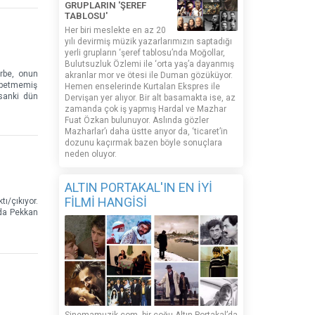
GRUPLARIN 'ŞEREF
TABLOSU'
Her biri meslekte en az 20
yılı devirmiş müzik yazarlarımızın saptadığı
yerli grupların ‘şeref tablosu’nda Moğollar,
Bulutsuzluk Özlemi ile ‘orta yaş’a dayanmış
arbe, onun
akranlar mor ve ötesi ile Duman gözüküyor.
aybetmemiş
Hemen enselerinde Kurtalan Ekspres ile
 sanki dün
Dervişan yer alıyor. Bir alt basamakta ise, az
zamanda çok iş yapmış Hardal ve Mazhar
Fuat Özkan bulunuyor. Aslında gözler
Mazharlar’ı daha üstte arıyor da, ‘ticaret’in
dozunu kaçırmak bazen böyle sonuçlara
neden oluyor.
ALTIN PORTAKAL'IN EN İYİ
FİLMİ HANGİSİ
ı/çıkıyor.
jda Pekkan