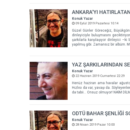
ANKARA'YI HATIRLATAN
Konuk Yazar
09 Eylül 2019 Pazartesi 10:14
Güzel Günler Göreceğiz, Büyükgönen
dinleyiciyle buluşmasını geciktiriy
şarkılarla karşılaşıyor dinleyici 
yapılmış gibi. Zamansız bir albüm.
YAZ ŞARKILARINDAN S
Konuk Yazar
22 Haziran 2019 Cumartesi 22:29
Henüz haziran ama havalar ağustos h
Hızlısı da var, yavaşı da. Söyleyenle
da tabii... Onsuz olmuyor! NAİM D
ODTÜ BAHAR ŞENLİĞİ SO
Konuk Yazar
28 Nisan 2019 Pazar 10:00