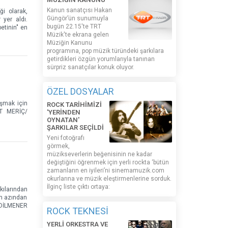
Kanun sanatçısı Hakan
ği olarak,
Güngör’ün sunumuyla
 yer aldı.
bugün 22.15'te TRT
etinin" en
Müzik'te ekrana gelen
Müziğin Kanunu
programına, pop müzik türündeki şarkılara
getirdikleri özgün yorumlarıyla tanınan
sürpriz sanatçılar konuk oluyor.
ÖZEL DOSYALAR
ışmak için
ROCK TARİHİMİZİ
AT MERİÇ/
'YERİNDEN
OYNATAN'
ŞARKILAR SEÇİLDİ
Yeni fotoğrafı
görmek,
müzikseverlerin beğenisinin ne kadar
değiştiğini öğrenmek için yerli rockta ‘bütün
zamanların en iyileri’ni sinemamuzik.com
okurlarına ve müzik eleştirmenlerine sorduk.
İlginç liste çıktı ortaya:
kılarından
en azından
 DİLMENER
ROCK TEKNESİ
YERLİ ORKESTRA VE