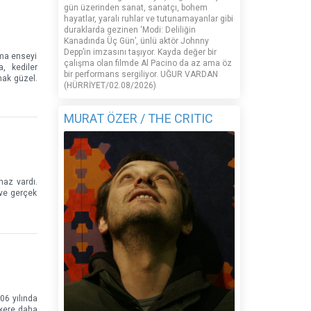
gün üzerinden sanat, sanatçı, bohem
hayatlar, yaralı ruhlar ve tutunamayanlar gibi
duraklarda gezinen ‘Modi: Deliliğin
Kanadında Üç Gün’, ünlü aktör Johnny
Depp’in imzasını taşıyor. Kayda değer bir
ama enseyi
çalışma olan filmde Al Pacino da az ama öz
, kediler
bir performans sergiliyor. UĞUR VARDAN
mak güzel.
(HÜRRİYET/02.08/2026)
MURAT ÖZER / THE CRITIC
maz vardı.
 ve gerçek
06 yılında
 kere daha