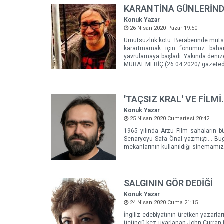
KARANTİNA GÜNLERİND
Konuk Yazar
26 Nisan 2020 Pazar 19:50
Umutsuzluk kötü. Beraberinde mutsu
karartmamak için “önümüz bahar” 
yavrulamaya başladı. Yakında denize
MURAT MERİÇ (26.04.2020/ gazeted
'TAÇSIZ KRAL' VE FİLMİ.
Konuk Yazar
25 Nisan 2020 Cumartesi 20:42
1965 yılında Arzu Film sahaların bü
Senaryoyu Safa Önal yazmıştı... Bug
mekanlarının kullanıldığı sinemamızı
SALGININ GÖR DEDİĞİ
Konuk Yazar
24 Nisan 2020 Cuma 21:15
İngiliz edebiyatının üretken yazar
üçüncü kez uyarlanan John Curran imz