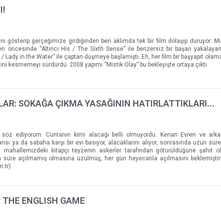
I!
nı gösterip gerçeğimize girdiğinden beri aklımda tek bir film dolaşıp duruyor: Mi
ncesinde “Altıncı His / The Sixth Sense” ile benzersiz bir başarı yakalayan
/ Lady in the Water” ile çaptan düşmeye başlamıştı. Eh, her film bir başyapıt ola
ni kesmemeyi sürdürdü. 2008 yapımı “Mistik Olay” bu bekleyişte ortaya çıktı.
AR: SOKAĞA ÇIKMA YASAĞININ HATIRLATTIKLARI...
 söz ediyorum. Cuntanın kimi alacağı belli olmuyordu. Kenan Evren ve arkad
arısı ya da sabaha karşı bir evi basıyor, alacaklarını alıyor, sonrasında uzun sür
 mahallemizdeki kitapçı teyzenin askerler tarafından götürüldüğüne şahit o
un süre açılmamış olmasına üzülmüş, her gün heyecanla açılmasını beklemişt
.tr)
: THE ENGLISH GAME