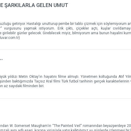
E ŞARKILARLA GELEN UMUT
zluğu getiriyor. Hastalığı unutturup pembe bir tablo çizmek için söylemiyorum 
vurgusunu yapmak istiyorum. Erik çıktı, çiçekler açtı, kuşlar cıvıldamaya
 girilebilir günler gelecek. Girebilecek miyiz, bilmiyorum ama bunun hayalini kur
uvar.com.tr)
..
yük yıldızı Metin Oktay'ın hayatını filme almıştı. Yönetmen koltuğunda Atıf Yıl
ünden baktığımızda Taçsız Kral filmi Türk futbol tarihinin gerçek karakterlerinin
n az sayıdaki filminden biri.
larından W. Somerset Maugham’ın “The Painted Veil” romanından beyazperdeye 20
alı aynı adlı eseri, korona virüsüyle yatıp kalktığımız şu günlerde izlenmeyi bir