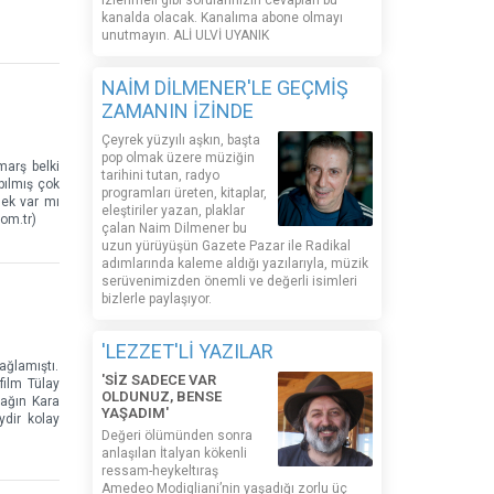
izlenmeli gibi sorularınızın cevapları bu
kanalda olacak. Kanalıma abone olmayı
unutmayın. ALİ ULVİ UYANIK
NAİM DİLMENER'LE GEÇMİŞ
ZAMANIN İZİNDE
Çeyrek yüzyılı aşkın, başta
pop olmak üzere müziğin
marş belki
tarihini tutan, radyo
pılmış çok
programları üreten, kitaplar,
nek var mı
eleştiriler yazan, plaklar
om.tr)
çalan Naim Dilmener bu
uzun yürüyüşün Gazete Pazar ile Radikal
adımlarında kaleme aldığı yazılarıyla, müzik
serüvenimizden önemli ve değerli isimleri
bizlerle paylaşıyor.
'LEZZET'Lİ YAZILAR
ağlamıştı.
'SİZ SADECE VAR
film Tülay
OLDUNUZ, BENSE
çağın Kara
YAŞADIM'
ydir kolay
Değeri ölümünden sonra
anlaşılan İtalyan kökenli
ressam-heykeltıraş
Amedeo Modigliani’nin yaşadığı zorlu üç