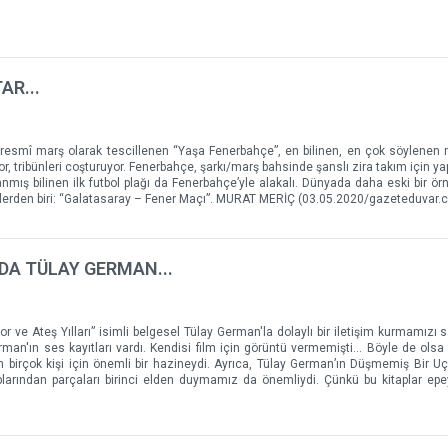
AR...
resmî marş olarak tescillenen “Yaşa Fenerbahçe”, en bilinen, en çok söylenen 
r, tribünleri coşturuyor. Fenerbahçe, şarkı/marş bahsinde şanslı zira takım için ya
nmış bilinen ilk futbol plağı da Fenerbahçe’yle alakalı. Dünyada daha eski bir ör
klerden biri: “Galatasaray – Fener Maçı”. MURAT MERİÇ (03.05.2020/gazeteduvar.c
NDA TÜLAY GERMAN...
 ve Ateş Yılları” isimli belgesel Tülay German'la dolaylı bir iletişim kurmamızı s
an'ın ses kayıtları vardı. Kendisi film için görüntü vermemişti... Böyle de olsa 
n birçok kişi için önemli bir hazineydi. Ayrıca, Tülay German’ın Düşmemiş Bir U
aplarından parçaları birinci elden duymamız da önemliydi. Çünkü bu kitaplar epe