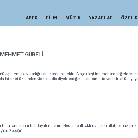
HABER
FİLM
MÜZİK
YAZARLAR
ÖZEL 
 MEHMET GÜRELİ
 müziğin en çok yaradığı isimlerden biri oldu. Birçok kişi internet aracılığıyla Meh
nda internet üzerinden video-audio diyebileceğimiz bir formatta yeni bir albüm yayı
uhaf annelerini hatırlayalım derim. Nedense ilk aklıma gelen -iflah olmaz bir k
y’nin Bebeği”.