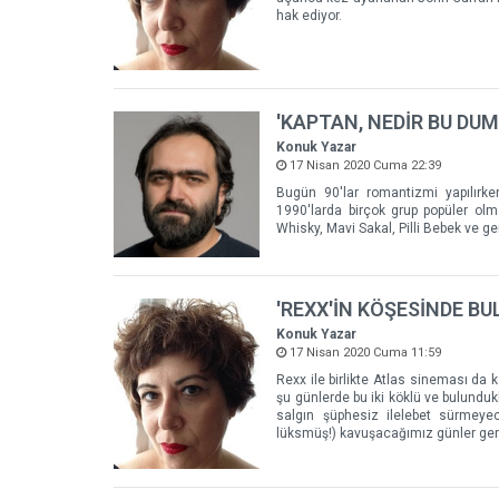
hak ediyor.
'KAPTAN, NEDİR BU DU
Konuk Yazar
17 Nisan 2020 Cuma 22:39
Bugün 90'lar romantizmi yapılırk
1990'larda birçok grup popüler olm
Whisky, Mavi Sakal, Pilli Bebek ve ge
'REXX'İN KÖŞESİNDE BU
Konuk Yazar
17 Nisan 2020 Cuma 11:59
Rexx ile birlikte Atlas sineması da 
şu günlerde bu iki köklü ve bulundu
salgın şüphesiz ilelebet sürmey
lüksmüş!) kavuşacağımız günler ger