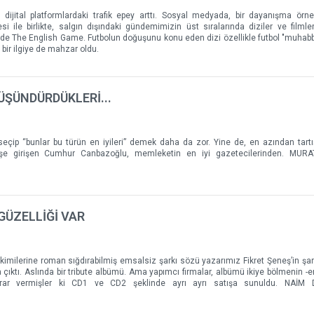
dijital platformlardaki trafik epey arttı. Sosyal medyada, bir dayanışma örne
si ile birlikte, salgın dışındaki gündemimizin üst sıralarında diziler ve filmler
de The English Game. Futbolun doğuşunu konu eden dizi özellikle futbol "muhabb
 bir ilgiye de mahzar oldu.
ŞÜNDÜRDÜKLERİ...
 seçip “bunlar bu türün en iyileri” demek daha da zor. Yine de, en azından tart
u işe girişen Cumhur Canbazoğlu, memleketin en iyi gazetecilerinden. MUR
 GÜZELLİĞİ VAR
 kimilerine roman sığdırabilmiş emsalsiz şarkı sözü yazarımız Fikret Şeneş’in şar
 çıktı. Aslında bir tribute albümü. Ama yapımcı firmalar, albümü ikiye bölmenin -
karar vermişler ki CD1 ve CD2 şeklinde ayrı ayrı satışa sunuldu. NAİM