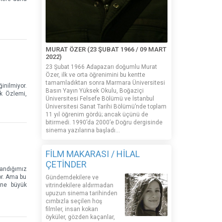
MURAT ÖZER (23 ŞUBAT 1966 / 09 MART
2022)
23 Şubat 1966 Adapazarı doğumlu Murat
Özer, ilk ve orta öğrenimini bu kentte
tamamladıktan sonra Marmara Üniversitesi
nilmiyor.
Basın Yayın Yüksek Okulu, Boğaziçi
uk Özlemi,
Üniversitesi Felsefe Bölümü ve İstanbul
Üniversitesi Sanat Tarihi Bölümü’nde toplam
11 yıl öğrenim gördü; ancak üçünü de
bitirmedi. 1990’da 2000’e Doğru dergisinde
sinema yazılarına başladı...
FİLM MAKARASI / HİLAL
ÇETİNDER
pandığımız
or. Ama bu
Gündemdekilere ve
 ne büyük
vitrindekilere aldırmadan
upuzun sinema tarihinden
cımbızla seçilen hoş
filmler, insan kokan
öyküler, gözden kaçanlar,