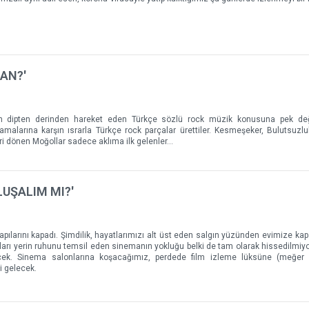
MAN?'
en dipten derinden hareket eden Türkçe sözlü rock müzik konusuna pek deği
amalarına karşın ısrarla Türkçe rock parçalar ürettiler. Kesmeşeker, Bulutsuzl
ri dönen Moğollar sadece aklıma ilk gelenler...
LUŞALIM MI?'
kapılarını kapadı. Şimdilik, hayatlarımızı alt üst eden salgın yüzünden evimize ka
kları yerin ruhunu temsil eden sinemanın yokluğu belki de tam olarak hissedilmiy
ecek. Sinema salonlarına koşacağımız, perdede film izleme lüksüne (meğer
i gelecek.