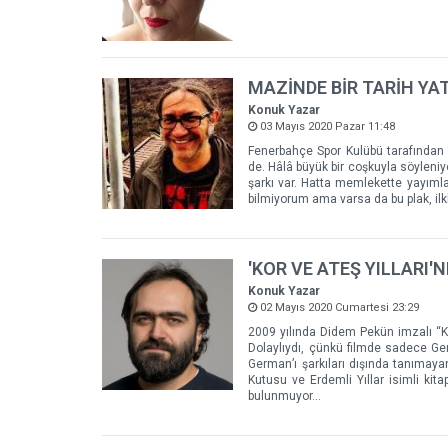
MAZİNDE BİR TARİH YAT
Konuk Yazar
03 Mayıs 2020 Pazar 11:48
Fenerbahçe Spor Kulübü tarafından 
de. Hâlâ büyük bir coşkuyla söyleniyo
şarkı var. Hatta memlekette yayımla
bilmiyorum ama varsa da bu plak, il
'KOR VE ATEŞ YILLARI'
Konuk Yazar
02 Mayıs 2020 Cumartesi 23:29
2009 yılında Didem Pekün imzalı “Kor
Dolaylıydı, çünkü filmde sadece Germ
German’ı şarkıları dışında tanımaya
Kutusu ve Erdemli Yıllar isimli kit
bulunmuyor…