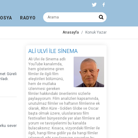
DOSYA
RADYO
Anasayfa
Konuk Yazar
ALİ ULVİ İLE SİNEMA
Ali Ulvi ile Sinema adlı
YouTube kanalımda,
hem gösterime giren
met Güreli
filmler ile ilgili film
nladı.
eleştirileri bölümünü,
hem de mutlaka
izlenmesi gereken
filmler hakkındaki önerilerimi sizlerle
paylaşıyorum. Film analizleri kapsamında,
unutulmaz filmler ve haftanın filmlerine ek
olarak, Altın Küre - Golden Globe ve Oscar
başta olmak üzere, uluslararası film
festivalleri bünyesinde yer alan filmlere ait
yorum ve tavsiyelerimi bu kanalda
orku sever
bulacaksınız. Kısaca, vizyondaki filmler ile
ilgili, hangi filme gidilir ya da hangi filmler