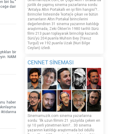
Sinemamuzik.com, bir çoğu Altın Portakal’da
 biri bu.”
jürilik de yapmış sinema yazarlarına sordu:
eceğe dair
‘Antalya Altın Portakallı en iyi film hangisi’?...
Birinciler listesinde ‘kortej’e çıkan ve bütün
zamanların Altın Portakal birincilerini
değerlendiren 31 sinema yazarının katıldığı
araştırmada, Zeki Ökten’in 1980 tarihli Sürü
filmi 213 puan toplayarak birinciliği kazandı.
Sürü’yü 204 puanla Muhsin Bey (Yavuz
Turgul) ve 192 puanla Uzak (Nuri Bilge
Ceylan) izledi.
ıkları bir
eyin. NAİM
CENNET SİNEMASI
unu haber
yakınlaşma
iktidarına
Sinemamuzik.com sinema yazarlarına
sordu: ‘İlk uzun filmini 21. yüzyılda çeken en
iyi 10 yerli yönetmen kim?... 30 sinema
yazarının katıldığı araştırmada bol ödüllü