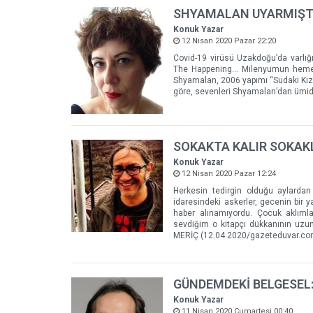
SHYAMALAN UYARMIŞT
Konuk Yazar
12 Nisan 2020 Pazar 22:20
Covid-19 virüsü Uzakdoğu’da varlığı
The Happening… Milenyumun hemen ö
Shyamalan, 2006 yapımı “Sudaki Kız 
göre, sevenleri Shyamalan’dan ümidi
SOKAKTA KALIR SOKAKL
Konuk Yazar
12 Nisan 2020 Pazar 12:24
Herkesin tedirgin olduğu aylardan
idaresindeki askerler, gecenin bir y
haber alınamıyordu. Çocuk aklımla
sevdiğim o kitapçı dükkanının uz
MERİÇ (12.04.2020/gazeteduvar.com
GÜNDEMDEKİ BELGESEL
Konuk Yazar
11 Nisan 2020 Cumartesi 00:40