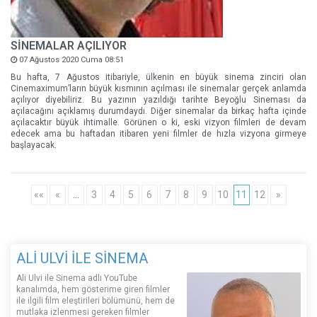
SİNEMALAR AÇILIYOR
07 Ağustos 2020 Cuma 08:51
Bu hafta, 7 Ağustos itibariyle, ülkenin en büyük sinema zinciri olan
Cinemaximum’ların büyük kısmının açılması ile sinemalar gerçek anlamda
açılıyor diyebiliriz. Bu yazının yazıldığı tarihte Beyoğlu Sineması da
açılacağını açıklamış durumdaydı. Diğer sinemalar da birkaç hafta içinde
açılacaktır büyük ihtimalle. Görünen o ki, eski vizyon filmleri de devam
edecek ama bu haftadan itibaren yeni filmler de hızla vizyona girmeye
başlayacak.
««
«
…
3
4
5
6
7
8
9
10
11
12
»
ALİ ULVİ İLE SİNEMA
Ali Ulvi ile Sinema adlı YouTube
kanalımda, hem gösterime giren filmler
ile ilgili film eleştirileri bölümünü, hem de
mutlaka izlenmesi gereken filmler