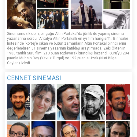
Sinemamuzik.com, bir çoğu Altın Portakal’da jürilik de yapmış sinema
yazarlarına sordu: ‘Antalya Altın Portakallı en iyi film hangisi’?... Birinciler
listesinde ‘kortej’e çıkan ve bütün zamanların Altın Portakal birincilerini
değerlendiren 31 sinema yazarının katıldığı araştırmada, Zeki Ökten’in
1980 tarihli Sürü filmi 213 puan toplayarak birinciliği kazandı. Sürü’yü 204
puanla Muhsin Bey (Yavuz Turgul) ve 192 puanla Uzak (Nuri Bilge
Ceylan) izledi.
CENNET SİNEMASI