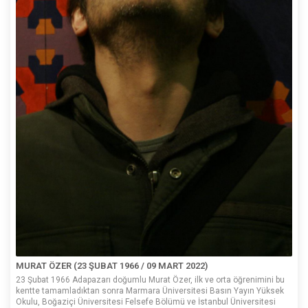
MURAT ÖZER (23 ŞUBAT 1966 / 09 MART 2022)
23 Şubat 1966 Adapazarı doğumlu Murat Özer, ilk ve orta öğrenimini bu
kentte tamamladıktan sonra Marmara Üniversitesi Basın Yayın Yüksek
Okulu, Boğaziçi Üniversitesi Felsefe Bölümü ve İstanbul Üniversitesi