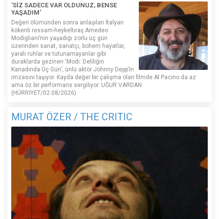
'SİZ SADECE VAR OLDUNUZ, BENSE
YAŞADIM'
Değeri ölümünden sonra anlaşılan İtalyan
kökenli ressam-heykeltıraş Amedeo
Modigliani’nin yaşadığı zorlu üç gün
üzerinden sanat, sanatçı, bohem hayatlar,
yaralı ruhlar ve tutunamayanlar gibi
duraklarda gezinen ‘Modi: Deliliğin
Kanadında Üç Gün’, ünlü aktör Johnny Depp’in
imzasını taşıyor. Kayda değer bir çalışma olan filmde Al Pacino da az
ama öz bir performans sergiliyor. UĞUR VARDAN
(HÜRRİYET/02.08/2026)
MURAT ÖZER / THE CRITIC