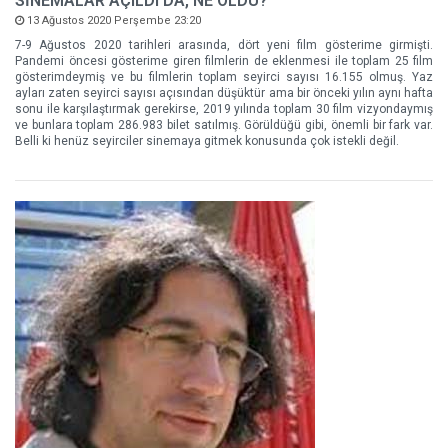
SİNEMALAR AÇILDI DA, NE OLDU?
13 Ağustos 2020 Perşembe 23:20
7-9 Ağustos 2020 tarihleri arasında, dört yeni film gösterime girmişti.
Pandemi öncesi gösterime giren filmlerin de eklenmesi ile toplam 25 film
gösterimdeymiş ve bu filmlerin toplam seyirci sayısı 16.155 olmuş. Yaz
ayları zaten seyirci sayısı açısından düşüktür ama bir önceki yılın aynı hafta
sonu ile karşılaştırmak gerekirse, 2019 yılında toplam 30 film vizyondaymış
ve bunlara toplam 286.983 bilet satılmış. Görüldüğü gibi, önemli bir fark var.
Belli ki henüz seyirciler sinemaya gitmek konusunda çok istekli değil.