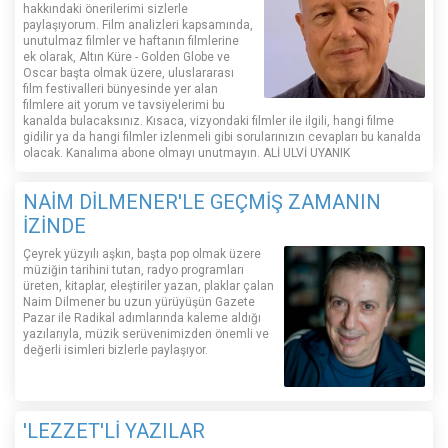
hakkındaki önerilerimi sizlerle
paylaşıyorum. Film analizleri kapsamında,
unutulmaz filmler ve haftanın filmlerine
ek olarak, Altın Küre - Golden Globe ve
Oscar başta olmak üzere, uluslararası
film festivalleri bünyesinde yer alan
filmlere ait yorum ve tavsiyelerimi bu
kanalda bulacaksınız. Kısaca, vizyondaki filmler ile ilgili, hangi filme
gidilir ya da hangi filmler izlenmeli gibi sorularınızın cevapları bu kanalda
olacak. Kanalıma abone olmayı unutmayın. ALİ ULVİ UYANIK
NAİM DİLMENER'LE GEÇMİŞ ZAMANIN
İZİNDE
Çeyrek yüzyılı aşkın, başta pop olmak üzere
müziğin tarihini tutan, radyo programları
üreten, kitaplar, eleştiriler yazan, plaklar çalan
Naim Dilmener bu uzun yürüyüşün Gazete
Pazar ile Radikal adımlarında kaleme aldığı
yazılarıyla, müzik serüvenimizden önemli ve
değerli isimleri bizlerle paylaşıyor.
'LEZZET'Lİ YAZILAR