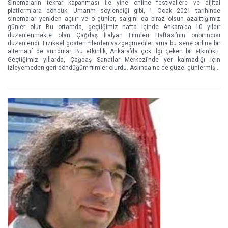
Sinemaların tekrar kapanması ile yine online festivallere ve dijital
platformlara döndük. Umarım söylendiği gibi, 1 Ocak 2021 tarihinde
sinemalar yeniden açılır ve o günler, salgını da biraz olsun azalttığımız
günler olur. Bu ortamda, geçtiğimiz hafta içinde Ankara’da 10 yıldır
düzenlenmekte olan Çağdaş İtalyan Filmleri Haftası’nın onbirincisi
düzenlendi. Fiziksel gösterimlerden vazgeçmediler ama bu sene online bir
alternatif de sundular. Bu etkinlik, Ankara’da çok ilgi çeken bir etkinlikti.
Geçtiğimiz yıllarda, Çağdaş Sanatlar Merkezi’nde yer kalmadığı için
izleyemeden geri döndüğüm filmler olurdu. Aslında ne de güzel günlermiş…