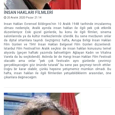
İNSAN HAKLARI FİLMLERİ
20 Aralık 2020 Pazar 21:14
İnsan Hakları Evrensel Bildirgesi’nin 10 Aralık 1948 tarihinde imzalanmış
olması nedeniyle, Aralık ayında insan hakları ile ilgili pek çok etkinlik
düzenleniyor. Eski güzel günlerde, bu konu ile ilgili filmleri, sinema
salonlarında ya da kültür merkezlerinde izlerdik. Bu sene mecburen onlar
da dijital ortamlara taşındı. Geçtiğimiz hafta, Avrupa Birliği İnsan Hakları
Film Günleri ve TİHV İnsan Hakları Belgesel Film Günleri düzenlendi.
İstanbul Film Festivali’nin Aralık seçkisi de insan hakları konusunu temel
alıyordu (geçen haftaki yazımda bahsettiğim Ağlayan Kadın ve Vitalina
Varela da bu seçkidendi). Aslında bir de Hangi İnsan Hakları Film Festivali
olacaktı ama onlar “pek çok festivalin aynı günlerde çevrimiçi
gerçekleşeceğini göz önünde tutarak” bu sene pas geçmeyi tercih ettiler.
Doğru bir karar olabilir, çünkü hepsine yetişmemiz mümkün olmadı. Bu
hafta, insan hakları ile ilgili filmlerden yetişebildiklerim arasından, öne
çıkanlara değineceğim.