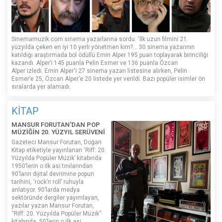
Sinemamuzik.com sinema yazarlarına sordu: ‘İlk uzun filmini 21.
yüzyılda çeken en iyi 10 yerli yönetmen kim?... 30 sinema yazarının
katıldığı araştırmada bol ödüllü Emin Alper 195 puan toplayarak birinciliği
kazandı. Alper’i 145 puanla Pelin Esmer ve 136 puanla Özcan
Alper izledi. Emin Alper'i 27 sinema yazarı listesine alırken, Pelin
Esmer’e 25, Özcan Alper’e 20 listede yer verildi. Bazı popüler isimler ön
sıralarda yer alamadı.
KİTAP
MANSUR FORUTAN'DAN POP
MÜZİĞİN 20. YÜZYIL SERÜVENİ
Gazeteci Mansur Forutan, Doğan
Kitap etiketiyle yayınlanan ‘Riff: 20.
Yüzyılda Popüler Müzik’ kitabında
1950’lerin o ilk asi tınılarından
90’ların dijital devrimine popun
tarihini, 'rock’n roll’ ruhuyla
anlatıyor. 90’larda medya
sektöründe dergiler yayımlayan,
yazılar yazan Mansur Forutan,
“Riff: 20. Yüzyılda Popüler Müzik”
kitabında, 50’lerin o ilk asi