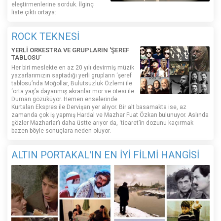
eleştirmenlerine sorduk. İlginç
liste çıktı ortaya:
ROCK TEKNESİ
YERLİ ORKESTRA VE GRUPLARIN 'ŞEREF
TABLOSU'
Her biri meslekte en az 20 yılı devirmiş müzik
yazarlarımızın saptadığı yerli grupların ‘şeref
tablosu’nda Moğollar, Bulutsuzluk Özlemi ile
‘orta yaş’a dayanmış akranlar mor ve ötesi ile
Duman gözüküyor. Hemen enselerinde
Kurtalan Ekspres ile Dervişan yer alıyor. Bir alt basamakta ise, az
zamanda çok iş yapmış Hardal ve Mazhar Fuat Özkan bulunuyor. Aslında
gözler Mazharlar’ı daha üstte arıyor da, ‘ticaret’in dozunu kaçırmak
bazen böyle sonuçlara neden oluyor.
ALTIN PORTAKAL'IN EN İYİ FİLMİ HANGİSİ