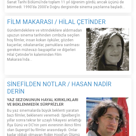
Sanat Tarihi Bölümü’nde toplam 11 yıl öğrenim gördü; ancak üçünü de
bitirmedi. 1990’da 2000’e Doğru dergisinde sinema yazılarına başladı...
FİLM MAKARASI / HİLAL ÇETİNDER
Gündemdekilere ve vitrindekilere aldırmadan
upuzun sinema tarihinden cımbızla seçilen
hoş filmler, insan kokan öyküler, gözden
kaçanlar, ıskalananlar, pamuklara sarılması
gereken mütevazı başyapıtlar ve diğerleri
Hilal Çetinder’in kaleminden Film
Makarası’nda…
SİNEFİLDEN NOTLAR / HASAN NADİR
DERİN
YAZ SEZONUNUN HAYAL KIRIKLIKLARI
VE BEKLENMEDİK SÜRPRİZLER
Bu yaz sinemalarda büyük beklenti yaratan
bazı filmler, bekleneni veremedi. Spielberg’in
yıllar sonra tekrar bir uzaylı hikayesi anlattığı
İfşa Günü ve DC’nin yeni evreninin ikinci filmi
olan Supergirl bu filmler arasındaydı. Onlar
kadar iddialı olmayan Robin Hood’un Ölümü