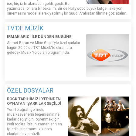
ise, hiç iz bırakmadan geldi, geçti. Bu
yazımızda, onlara bir bakalım. Bir de Hollywood büyük bütçeli aksiyon
sinemasını model alarak yapılmış bir Suudi Arabistan filmine göz atalım.
TV'DE MÜZİK
IRMAK ARICI İLE DÜNDEN BUGÜNE
Ahmet Baran ve Mine Geçili’yle özel şarkılar
bugün 20.00’de TRT Müzik'te ekranlara
gelecek Müzik Yolcuları programında.
ÖZEL DOSYALAR
ROCK TARİHİMİZİ 'YERİNDEN
OYNATAN' ŞARKILAR SEÇİLDİ
Yeni fotoğrafı görmek,
müzikseverlerin beğenisinin ne
kadar değiştiğini öğrenmek için
yerli rockta ‘bütün zamanların en
iyileri’ni sinemamuzik.com
okurlarına ve müzik