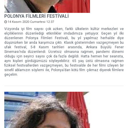
POLONYA FİLMLERİ FESTİVALİ
14 Kasım 2020 Cumartesi 12:37
Vizyonda iyi film sayısı çok azken, farklı ülkelerin kültür merkezleri ve
elçiliklerinin düzenlediği etkinlikler imdadımıza yetişiyor. Geçen yıl ilki
düzenlenen Polonya Filmleri Festivali, bu yıl yapılmaz herhalde diye
düşünürken bir anda karşımıza çıktı. Klasik gösterimden vazgeçmeyen bu
ufak festival, 5-8 Kasım tarihleri arasında, Ankara Büyülü Fener
Sineması’nda düzenlendi. Ücretsiz olmasına rağmen, pandemi dönemi
olduğu için seyirci sayısı çok da fazla değildi. Hatta hemen her seansta,
aynı kişileri gördüğümüzü söyleyebiliriz. 65 yaş üstü olmasına rağmen
fiziksel festivallerden vazgeçmeyen, bu festivalde de her filmi izleyen bir
sinefil ablamızın söylemi ile, Polonya’dan kötü film çıkmaz diyerek filmlere
geçelim.