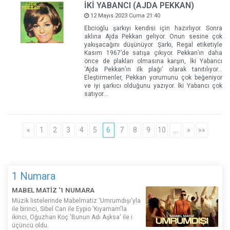
İKİ YABANCI (AJDA PEKKAN)
12 Mayıs 2023 Cuma 21:40
Ebcioğlu şarkıyı kendisi için hazırlıyor. Sonra
aklına Ajda Pekkan geliyor. Onun sesine çok
yakışacağını düşünüyor. Şarkı, Regal etiketiyle
Kasım 1967’de satışa çıkıyor. Pekkan’ın daha
önce de plakları olmasına karşın, İki Yabancı
‘Ajda Pekkan’ın ilk plağı’ olarak tanıtılıyor…
Eleştirmenler, Pekkan yorumunu çok beğeniyor
ve iyi şarkıcı olduğunu yazıyor. İki Yabancı çok
satıyor…
«
1
2
3
4
5
6
7
8
9
10
…
»
»»
1 Numara
MABEL MATİZ '1 NUMARA
Müzik listelerinde Mabelmatiz ‘Umrumdışı'yla
ile birinci, Sibel Can ile Eypio 'Kıyamam'la
ikinci, Oğuzhan Koç 'Bunun Adı Aşksa' ile i
üçüncü oldu.