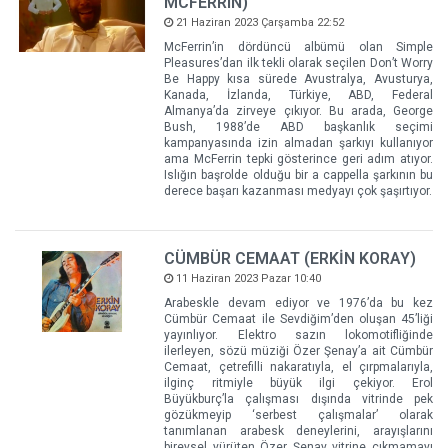
MCFERRIN)
21 Haziran 2023 Çarşamba 22:52
McFerrin’in dördüncü albümü olan Simple
Pleasures’dan ilk tekli olarak seçilen Don’t Worry
Be Happy kısa sürede Avustralya, Avusturya,
Kanada, İzlanda, Türkiye, ABD, Federal
Almanya’da zirveye çıkıyor. Bu arada, George
Bush, 1988’de ABD başkanlık seçimi
kampanyasında izin almadan şarkıyı kullanıyor
ama McFerrin tepki gösterince geri adım atıyor.
Islığın başrolde olduğu bir a cappella şarkının bu
derece başarı kazanması medyayı çok şaşırtıyor.
CÜMBÜR CEMAAT (ERKİN KORAY)
11 Haziran 2023 Pazar 10:40
Arabeskle devam ediyor ve 1976’da bu kez
Cümbür Cemaat ile Sevdiğim’den oluşan 45’liği
yayınlıyor. Elektro sazın lokomotifliğinde
ilerleyen, sözü müziği Özer Şenay’a ait Cümbür
Cemaat, çetrefilli nakaratıyla, el çırpmalarıyla,
ilginç ritmiyle büyük ilgi çekiyor. Erol
Büyükburç’la çalışması dışında vitrinde pek
gözükmeyip ‘serbest çalışmalar’ olarak
tanımlanan arabesk deneylerini, arayışlarını
bireysel yürüten Özer Şenay vitrine çıkmamayı