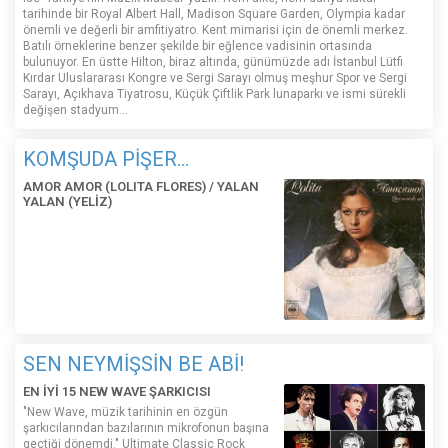
tarihinde bir Royal Albert Hall, Madison Square Garden, Olympia kadar
önemli ve değerli bir amfitiyatro. Kent mimarisi için de önemli merkez.
Batılı örneklerine benzer şekilde bir eğlence vadisinin ortasında
bulunuyor. En üstte Hilton, biraz altında, günümüzde adı İstanbul Lütfi
Kırdar Uluslararası Kongre ve Sergi Sarayı olmuş meşhur Spor ve Sergi
Sarayı, Açıkhava Tiyatrosu, Küçük Çiftlik Park lunaparkı ve ismi sürekli
değişen stadyum…
KOMŞUDA PİŞER...
AMOR AMOR (LOLITA FLORES) / YALAN
YALAN (YELİZ)
SEN NEYMİŞSİN BE ABİ!
EN İYİ 15 NEW WAVE ŞARKICISI
"New Wave, müzik tarihinin en özgün
şarkıcılarından bazılarının mikrofonun başına
geçtiği dönemdi." Ultimate Classic Rock