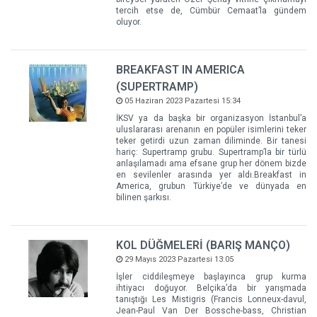
tercih etse de, Cümbür Cemaat’la gündem
oluyor.
BREAKFAST IN AMERICA
(SUPERTRAMP)
05 Haziran 2023 Pazartesi 15:34
İKSV ya da başka bir organizasyon İstanbul’a
uluslararası arenanın en popüler isimlerini teker
teker getirdi uzun zaman diliminde. Bir tanesi
hariç: Supertramp grubu. Supertramp’la bir türlü
anlaşılamadı ama efsane grup her dönem bizde
en sevilenler arasında yer aldı.Breakfast in
America, grubun Türkiye’de ve dünyada en
bilinen şarkısı.
KOL DÜĞMELERİ (BARIŞ MANÇO)
29 Mayıs 2023 Pazartesi 13:05
İşler ciddileşmeye başlayınca grup kurma
ihtiyacı doğuyor. Belçika’da bir yarışmada
tanıştığı Les Mistigris (Francis Lonneux-davul,
Jean-Paul Van Der Bossche-bass, Christian