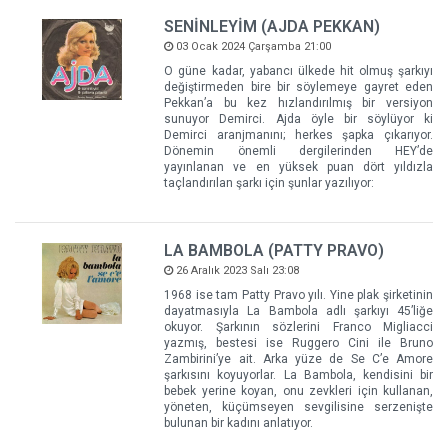
SENİNLEYİM (AJDA PEKKAN)
03 Ocak 2024 Çarşamba 21:00
O güne kadar, yabancı ülkede hit olmuş şarkıyı
değiştirmeden bire bir söylemeye gayret eden
Pekkan’a bu kez hızlandırılmış bir versiyon
sunuyor Demirci. Ajda öyle bir söylüyor ki
Demirci aranjmanını; herkes şapka çıkarıyor.
Dönemin önemli dergilerinden HEY’de
yayınlanan ve en yüksek puan dört yıldızla
taçlandırılan şarkı için şunlar yazılıyor:
LA BAMBOLA (PATTY PRAVO)
26 Aralık 2023 Salı 23:08
1968 ise tam Patty Pravo yılı. Yine plak şirketinin
dayatmasıyla La Bambola adlı şarkıyı 45’liğe
okuyor. Şarkının sözlerini Franco Migliacci
yazmış, bestesi ise Ruggero Cini ile Bruno
Zambirini’ye ait. Arka yüze de Se C’e Amore
şarkısını koyuyorlar. La Bambola, kendisini bir
bebek yerine koyan, onu zevkleri için kullanan,
yöneten, küçümseyen sevgilisine serzenişte
bulunan bir kadını anlatıyor.