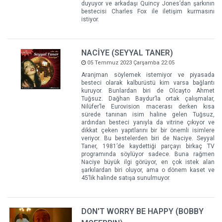
duyuyor ve arkadaşı Quincy Jones’dan şarkının
bestecisi Charles Fox ile iletişim kurmasını
istiyor.
NACİYE (SEYYAL TANER)
05 Temmuz 2023 Çarşamba 22:05
Aranjman söylemek istemiyor ve piyasada
besteci olarak kalburüstü kim varsa bağlantı
kuruyor. Bunlardan biri de Olcayto Ahmet
Tuğsuz. Dağhan Baydur’la ortak çalışmalar,
Nilüfer’le Eurovision macerası derken kısa
sürede tanınan isim haline gelen Tuğsuz,
ardından besteci yanıyla da vitrine çıkıyor ve
dikkat çeken yapıtlarını bir bir önemli isimlere
veriyor. Bu bestelerden biri de Naciye. Seyyal
Taner, 1981’de kaydettiği parçayı birkaç TV
programında söylüyor sadece. Buna rağmen
Naciye büyük ilgi görüyor, en çok istek alan
şarkılardan biri oluyor, ama o dönem kaset ve
45’lik halinde satışa sunulmuyor.
DON'T WORRY BE HAPPY (BOBBY