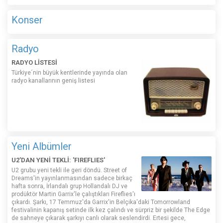
Konser
Radyo
RADYO LİSTESİ
Türkiye´nin büyük kentlerinde yayında olan
radyo kanallarının geniş listesi
Yeni Albümler
U2'DAN YENİ TEKLİ: 'FIREFLIES'
U2 grubu yeni tekli ile geri döndü. Street of
Dreams'in yayınlanmasından sadece birkaç
hafta sonra, İrlandalı grup Hollandalı DJ ve
prodüktör Martin Garrix'le çalıştıkları Fireflies'ı
çıkardı. Şarkı, 17 Temmuz'da Garrix'in Belçika'daki Tomorrowland
festivalinin kapanış setinde ilk kez çalındı ​​ve sürpriz bir şekilde The Edge
de sahneye çıkarak şarkıyı canlı olarak seslendirdi. Ertesi gece,