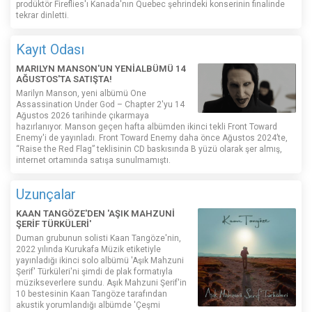
prodüktör Fireflies'ı Kanada'nın Quebec şehrindeki konserinin finalinde
tekrar dinletti.
Kayıt Odası
MARILYN MANSON'UN YENİALBÜMÜ 14
AĞUSTOS'TA SATIŞTA!
Marilyn Manson, yeni albümü One
Assassination Under God – Chapter 2'yu 14
Ağustos 2026 tarihinde çıkarmaya
hazırlanıyor. Manson geçen hafta albümden ikinci tekli Front Toward
Enemy'i de yayınladı. Front Toward Enemy daha önce Ağustos 2024’te,
“Raise the Red Flag” teklisinin CD baskısında B yüzü olarak şer almış,
internet ortamında satışa sunulmamıştı.
Uzunçalar
KAAN TANGÖZE'DEN 'AŞIK MAHZUNİ
ŞERİF TÜRKÜLERİ'
Duman grubunun solisti Kaan Tangöze'nin,
2022 yılında Kurukafa Müzik etiketiyle
yayınladığı ikinci solo albümü 'Aşık Mahzuni
Şerif' Türküleri'ni şimdi de plak formatıyla
müzikseverlere sundu. Aşık Mahzuni Şerif'in
10 bestesinin Kaan Tangöze tarafından
akustik yorumlandığı albümde 'Çeşmi