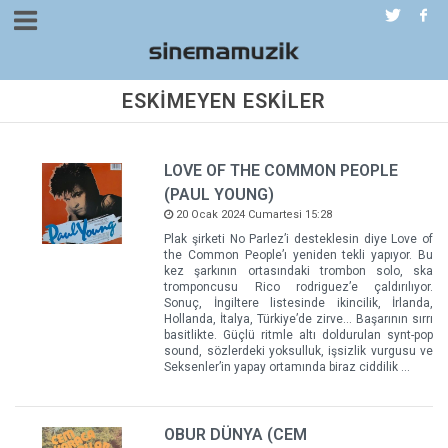
ESKİMEYEN ESKİLER
LOVE OF THE COMMON PEOPLE
(PAUL YOUNG)
20 Ocak 2024 Cumartesi 15:28
Plak şirketi No Parlez’i desteklesin diye Love of
the Common People’ı yeniden tekli yapıyor. Bu
kez şarkının ortasındaki trombon solo, ska
tromponcusu Rico rodriguez’e çaldırılıyor.
Sonuç, İngiltere listesinde ikincilik, İrlanda,
Hollanda, İtalya, Türkiye’de zirve… Başarının sırrı
basitlikte. Güçlü ritmle altı doldurulan synt-pop
sound, sözlerdeki yoksulluk, işsizlik vurgusu ve
Seksenler’in yapay ortamında biraz ciddilik …
OBUR DÜNYA (CEM