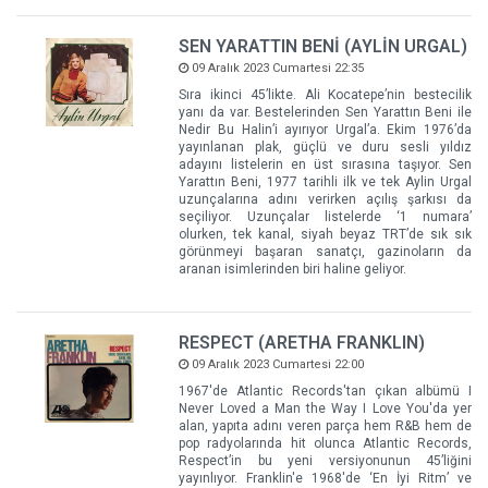
SEN YARATTIN BENİ (AYLİN URGAL)
09 Aralık 2023 Cumartesi 22:35
Sıra ikinci 45’likte. Ali Kocatepe’nin bestecilik
yanı da var. Bestelerinden Sen Yarattın Beni ile
Nedir Bu Halin’i ayırıyor Urgal’a. Ekim 1976’da
yayınlanan plak, güçlü ve duru sesli yıldız
adayını listelerin en üst sırasına taşıyor. Sen
Yarattın Beni, 1977 tarihli ilk ve tek Aylin Urgal
uzunçalarına adını verirken açılış şarkısı da
seçiliyor. Uzunçalar listelerde ‘1 numara’
olurken, tek kanal, siyah beyaz TRT’de sık sık
görünmeyi başaran sanatçı, gazinoların da
aranan isimlerinden biri haline geliyor.
RESPECT (ARETHA FRANKLIN)
09 Aralık 2023 Cumartesi 22:00
1967'de Atlantic Records'tan çıkan albümü I
Never Loved a Man the Way I Love You'da yer
alan, yapıta adını veren parça hem R&B hem de
pop radyolarında hit olunca Atlantic Records,
Respect’in bu yeni versiyonunun 45’liğini
yayınlıyor. Franklin'e 1968'de ‘En İyi Ritm’ ve