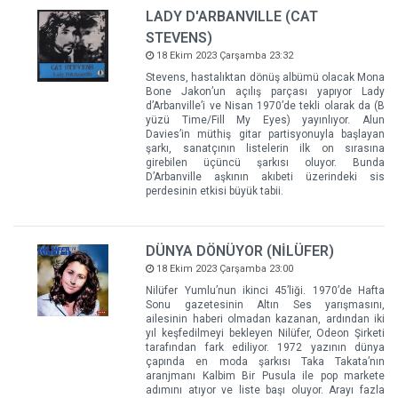
LADY D'ARBANVILLE (CAT
STEVENS)
18 Ekim 2023 Çarşamba 23:32
Stevens, hastalıktan dönüş albümü olacak Mona
Bone Jakon’un açılış parçası yapıyor Lady
d’Arbanville’i ve Nisan 1970’de tekli olarak da (B
yüzü Time/Fill My Eyes) yayınlıyor. Alun
Davies’in müthiş gitar partisyonuyla başlayan
şarkı, sanatçının listelerin ilk on sırasına
girebilen üçüncü şarkısı oluyor. Bunda
D’Arbanville aşkının akıbeti üzerindeki sis
perdesinin etkisi büyük tabii.
DÜNYA DÖNÜYOR (NİLÜFER)
18 Ekim 2023 Çarşamba 23:00
Nilüfer Yumlu’nun ikinci 45’liği. 1970’de Hafta
Sonu gazetesinin Altın Ses yarışmasını,
ailesinin haberi olmadan kazanan, ardından iki
yıl keşfedilmeyi bekleyen Nilüfer, Odeon Şirketi
tarafından fark ediliyor. 1972 yazının dünya
çapında en moda şarkısı Taka Takata’nın
aranjmanı Kalbim Bir Pusula ile pop markete
adımını atıyor ve liste başı oluyor. Arayı fazla