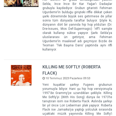
Selda, İnce İnce Bir Kar Yağar’ı Dadaşlar
grubuyla kaydediyor. Grubun gitaristi Fehiman
Uğurdemir’in bulduğu girişteki riffle dikkat çeken
şarkı döneminde büyük ses getirmese de yıllar
sonra tüm dünyada taraftar buluyor. Şöyle ki,
dünyanın dört bir yanında hip hop yıldızları (Dr.
Dre-Issues, Mos Def-Supermagic) ‘riff’i sample
olarak kullanıp sükse yapıyor. Şarkı Selda’ya
uluslararası ün getiriyor, ama Fehiman
Uğurdemir’in maalesef adı geçmiyor. Bizde de
Teoman ‘Tek Başına Dans’ yapıtında aynı riffi
kullanıyor.
KILLING ME SOFTLY (ROBERTA
FLACK)
10 Temmuz 2023 Pazartesi 09:53
Yeni kuşaklar şarkıyı Fugees grubunun
yorumuyla biliyor. Hani şu hip hop versiyonuyla
1997’de Grammy’ye uzandıkları şekliyle. Killing
Me Softly’yi (With His Song) dünya ile 1973’te
tanıştıran isim ise Roberta Flack. Aslında şarkıyı
bir yıl önce Lori Lieberman plak yapıyor. Roberta
Flack ise Jamaika’ya yaptığı yolculuk sırasında
uçaktaki müzik yayınında Killing Me Softy’i