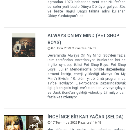
açmadan 1973 baharında yeni star Nilüfer’den
bu sefer yerli beste Dünya Dönüyor geliyor. Söz
ve beste Tuğrul Dağcı takma adını kullanan
Oktay Yurdatapan’a ait.
ALWAYS ON MY MIND (PET SHOP
BOYS)
07 Ekim 2023 Cumartesi 16:59
Devamında Always On My Mind, 300’den fazla
isim tarafından coverlanıyor. Bunlardan biri de
İngiliz synt-pop ikilisi Pet Shop Boys. Pet Shop
Boys, Julian Mendelson’la birlikte düzenlediği,
armoni kattığı, enerji yüklediği Always On My
Mind’ı Elvis’in 10. ölüm yıldönümü programında
TV’de söylüyor. Elektro-dance pazarındabüyük
ilgi gören şarkı İngiltere’de aniden zirveye çıkıyor
ve Jack Bond’un çektiği videoklip 27 milyondan
fazla kez izleniyor.
İNCE İNCE BİR KAR YAĞAR (SELDA)
17 Temmuz 2023 Pazartesi 16:48
Her dönem bir grubu olmadığından yakının