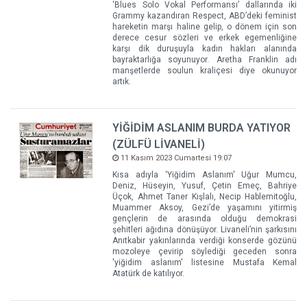
‘Blues Solo Vokal Performansı’ dallarında iki
Grammy kazandıran Respect, ABD’deki feminist
hareketin marşı haline gelip, o dönem için son
derece cesur sözleri ve erkek egemenliğine
karşı dik duruşuyla kadın hakları alanında
bayraktarlığa soyunuyor. Aretha Franklin adı
manşetlerde soulun kraliçesi diye okunuyor
artık.
YİĞİDİM ASLANIM BURDA YATIYOR
(ZÜLFÜ LİVANELİ)
11 Kasım 2023 Cumartesi 19:07
Kısa adıyla ‘Yiğidim Aslanım' Uğur Mumcu,
Deniz, Hüseyin, Yusuf, Çetin Emeç, Bahriye
Üçok, Ahmet Taner Kışlalı, Necip Hablemitoğlu,
Muammer Aksoy, Gezi’de yaşamını yitirmiş
gençlerin de arasında olduğu demokrasi
şehitleri ağıdına dönüşüyor. Livaneli’nin şarkısını
Anıtkabir yakınlarında verdiği konserde gözünü
mozoleye çevirip söylediği geceden sonra
'yiğidim aslanım' listesine Mustafa Kemal
Atatürk de katılıyor.