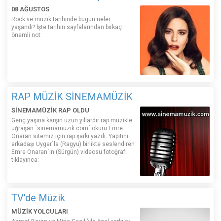
08 AĞUSTOS
Rock ve müzik tarihinde bugün neler
yaşandı? İşte tarihin sayfalarından birkaç
önemli not:
RAP MÜZİK SİNEMAMÜZİK
SİNEMAMÜZİK RAP OLDU
Genç yaşına karşın uzun yıllardır rap müzikle
uğraşan ´sinemamuzik.com´ okuru Emre
Onaran sitemiz için rap şarkı yazdı. Yapıtını
arkadaşı Uygar´la (Ragyu) birlikte seslendiren
Emre Onaran´ın (Sürgün) videosu fotoğrafı
tıklayınca:
TV'de Müzik
MÜZİK YOLCULARI