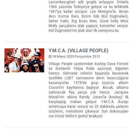
Lacombes-gitar) adlı grupla anlaşıyor. Onlarla
1966 yazında Türkiye’ye geliyor ve bu birliktelik
1967’ye kadar sürüyor. Les Mistigris’le, Aman
Avcı Vurma Beni, Bizim Gibi (Kol Düğmeleri),
Seher Vakti, Big Boss Man, Good Golly Miss
Molly parçalarını plak yapıyor, konserler veriyor.
Kol Düğmeleri’nin plak olan ilk versiyonu bu.
Y.M.C.A. (VILLAGE PEOPLE)
18 Mayıs 2023 Perşembe 23:51
Village People üyelerinden kovboy Dave Forrest
ile Kızılderili Felipe Robe eşcinsel, diğerleri
hetero. Sahnede rollerini başarıyla becererek
özellikle LGBT camiasının derin teveccüğünü
kazanıyorlar. 1978’de grup üçüncü albüm
Cruisin’in kayıtlarına başlıyor. Ancak, albümü
sattıracak flaş parça yok henüz. Jacques
Morali’nin aklına Randy Jones’la (kovboy) ilk
karşılaştığı mekan geliyor: Y.M.C.A. Burayı
anlatmaya karar veriyor ve 20 dakikada şarkının
sözlerini, melodisini çıkarıyor. Son dokunuşları
ise Victor Willis’e (polis) bırakıyor.