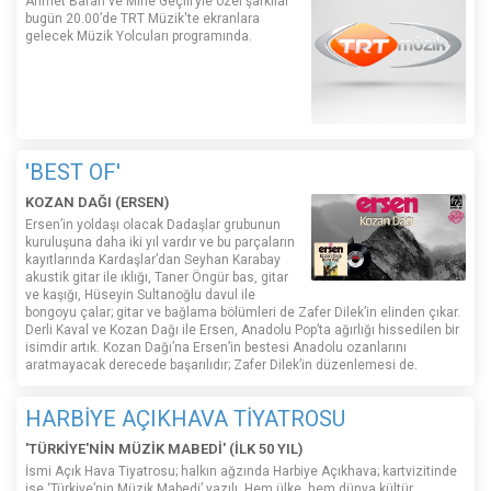
Ahmet Baran ve Mine Geçili’yle özel şarkılar
bugün 20.00’de TRT Müzik'te ekranlara
gelecek Müzik Yolcuları programında.
'BEST OF'
KOZAN DAĞI (ERSEN)
Ersen’in yoldaşı olacak Dadaşlar grubunun
kuruluşuna daha iki yıl vardır ve bu parçaların
kayıtlarında Kardaşlar’dan Seyhan Karabay
akustik gitar ile ıklığı, Taner Öngür bas, gitar
ve kaşığı, Hüseyin Sultanoğlu davul ile
bongoyu çalar; gitar ve bağlama bölümleri de Zafer Dilek’in elinden çıkar.
Derli Kaval ve Kozan Dağı ile Ersen, Anadolu Pop’ta ağırlığı hissedilen bir
isimdir artık. Kozan Dağı’na Ersen’in bestesi Anadolu ozanlarını
aratmayacak derecede başarılıdır; Zafer Dilek’in düzenlemesi de.
HARBİYE AÇIKHAVA TİYATROSU
'TÜRKİYE'NİN MÜZİK MABEDİ' (İLK 50 YIL)
İsmi Açık Hava Tiyatrosu; halkın ağzında Harbiye Açıkhava; kartvizitinde
ise ‘Türkiye’nin Müzik Mabedi’ yazılı. Hem ülke, hem dünya kültür