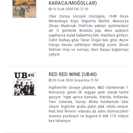
KARACA/MOĞOLLAR)
16 Ocak 2024 Salı 21:55
Obur Dünya sözüyle müziğiyle, 1948 Sivas
Minarekaya köyü doğumlu Muhlis Akarsu’ya
(Sivas Madımak Oteli’nde yakılan aydınlardan)
ait. O günlerde Anadolu pop, Alevi aşıkların
yapıtlarına kulak kabartmış bile. Kayıtlara giriliyor.
Cahit Berkay gitar, Taner Öngür bas gitar, Ayzer
Danga davulu üstleniyor bilindiği üzere. Binali
Selman mey ve zurnayı, Naci Bayşu bağlamayı
çalıyor.
RED RED WINE (UB40)
03 Ocak 2024 Çarşamba 21:50
İngiltere’de zirveye çıkarken, ABD listelerinde ‘1
Numara’yı gören ilk reggae şarkı olarak tarihe
geçiyor. Yapıt ayrıca Kanada, İrlanda, Hollanda,
Yeni Zelanda, Güney Afrika listelerinde lider
oluyor. İngilizler gruba platin plak ödülü veriyor.
Red Red Wine’ın videosu da adını ölümsüzlerin
arasına yazdırıyor ve bugüne k dek 170 milyon
kez tıklanıyor.