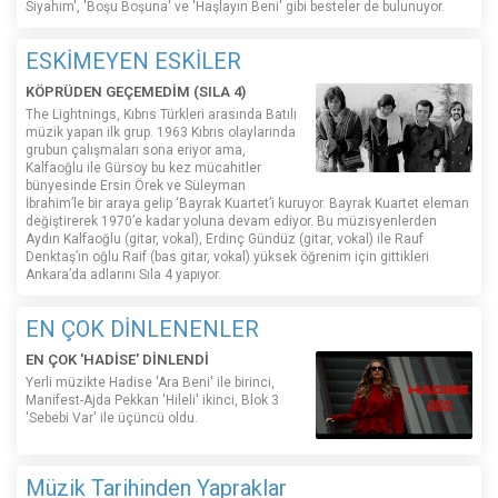
Siyahım', 'Boşu Boşuna' ve 'Haşlayın Beni' gibi besteler de bulunuyor.
ESKİMEYEN ESKİLER
KÖPRÜDEN GEÇEMEDİM (SILA 4)
The Lightnings, Kıbrıs Türkleri arasında Batılı
müzik yapan ilk grup. 1963 Kıbrıs olaylarında
grubun çalışmaları sona eriyor ama,
Kalfaoğlu ile Gürsoy bu kez mücahitler
bünyesinde Ersin Örek ve Süleyman
İbrahim’le bir araya gelip ‘Bayrak Kuartet’i kuruyor. Bayrak Kuartet eleman
değiştirerek 1970’e kadar yoluna devam ediyor. Bu müzisyenlerden
Aydın Kalfaoğlu (gitar, vokal), Erdinç Gündüz (gitar, vokal) ile Rauf
Denktaş’ın oğlu Raif (bas gitar, vokal) yüksek öğrenim için gittikleri
Ankara’da adlarını Sıla 4 yapıyor.
EN ÇOK DİNLENENLER
EN ÇOK 'HADİSE' DİNLENDİ
Yerli müzikte Hadise 'Ara Beni' ile birinci,
Manifest-Ajda Pekkan 'Hileli' ikinci, Blok 3
'Sebebi Var' ile üçüncü oldu.
Müzik Tarihinden Yapraklar