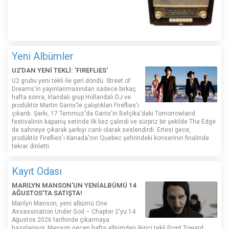
Yeni Albümler
U2'DAN YENİ TEKLİ: 'FIREFLIES'
U2 grubu yeni tekli ile geri döndü. Street of
Dreams'in yayınlanmasından sadece birkaç
hafta sonra, İrlandalı grup Hollandalı DJ ve
prodüktör Martin Garrix'le çalıştıkları Fireflies'ı
çıkardı. Şarkı, 17 Temmuz'da Garrix'in Belçika'daki Tomorrowland
festivalinin kapanış setinde ilk kez çalındı ​​ve sürpriz bir şekilde The Edge
de sahneye çıkarak şarkıyı canlı olarak seslendirdi. Ertesi gece,
prodüktör Fireflies'ı Kanada'nın Quebec şehrindeki konserinin finalinde
tekrar dinletti.
Kayıt Odası
MARILYN MANSON'UN YENİALBÜMÜ 14
AĞUSTOS'TA SATIŞTA!
Marilyn Manson, yeni albümü One
Assassination Under God – Chapter 2'yu 14
Ağustos 2026 tarihinde çıkarmaya
hazırlanıyor. Manson geçen hafta albümden ikinci tekli Front Toward