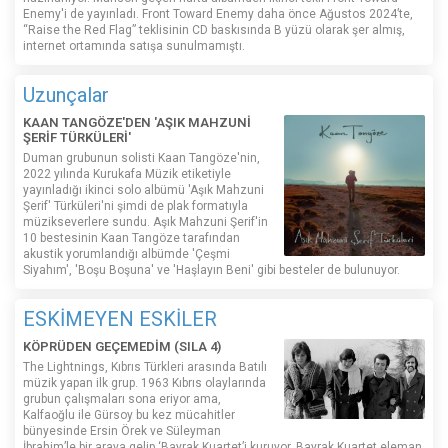
Enemy'i de yayınladı. Front Toward Enemy daha önce Ağustos 2024’te,
“Raise the Red Flag” teklisinin CD baskısında B yüzü olarak şer almış,
internet ortamında satışa sunulmamıştı.
Uzunçalar
KAAN TANGÖZE'DEN 'AŞIK MAHZUNİ
ŞERİF TÜRKÜLERİ'
Duman grubunun solisti Kaan Tangöze'nin,
2022 yılında Kurukafa Müzik etiketiyle
yayınladığı ikinci solo albümü 'Aşık Mahzuni
Şerif' Türküleri'ni şimdi de plak formatıyla
müzikseverlere sundu. Aşık Mahzuni Şerif'in
10 bestesinin Kaan Tangöze tarafından
akustik yorumlandığı albümde 'Çeşmi
Siyahım', 'Boşu Boşuna' ve 'Haşlayın Beni' gibi besteler de bulunuyor.
ESKİMEYEN ESKİLER
KÖPRÜDEN GEÇEMEDİM (SILA 4)
The Lightnings, Kıbrıs Türkleri arasında Batılı
müzik yapan ilk grup. 1963 Kıbrıs olaylarında
grubun çalışmaları sona eriyor ama,
Kalfaoğlu ile Gürsoy bu kez mücahitler
bünyesinde Ersin Örek ve Süleyman
İbrahim’le bir araya gelip ‘Bayrak Kuartet’i kuruyor. Bayrak Kuartet eleman