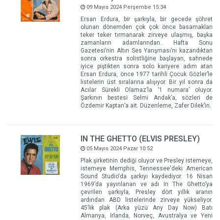
09 Mayıs 2024 Perşembe 15:34
Ersan Erdura, bir şarkıyla, bir gecede şöhret
olunan dönemden çok çok önce basamakları
teker teker tırmanarak zirveye ulaşmış, başka
zamanların adamlarından.. Hafta Sonu
Gazetesi’nin Altın Ses Yarışması’nı kazandıktan
sonra orkestra solistliğine başlayan, sahnede
iyice piştikten sonra solo kariyere adım atan
Ersan Erdura, önce 1977 tarihli Çocuk Gözler’le
listelerin üst sıralarına alışıyor. Bir yıl sonra da
Acılar Sürekli Olamaz’la ‘1 numara’ oluyor.
Şarkının bestesi Selmi Andak’a, sözleri de
Özdemir Kaptan’a ait. Düzenleme, Zafer Dilek’in.
IN THE GHETTO (ELVIS PRESLEY)
05 Mayıs 2024 Pazar 10:52
Plak şirketinin dediği oluyor ve Presley istemeye,
istemeye Memphis, Tennessee'deki American
Sound Studio'da şarkıyı kaydediyor. 16 Nisan
1969’da yayınlanan ve adı In The Ghetto’ya
çevrilen şarkıyla, Presley dört yıllık aranın
ardından ABD listelerinde zirveye yükseliyor.
45’lik plak (Arka yüzü Any Day Now) Batı
Almanya, İrlanda, Norveç, Avustralya ve Yeni