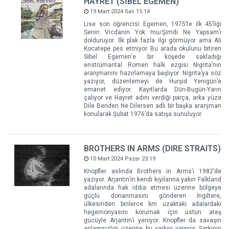
HAYRET (SİBEL EGEMEN)
19 Mart 2024 Salı 15:14
Lise son öğrencisi Egemen, 1975’te ilk 45’liği
Senin Vicdanın Yok mu/Şimdi Ne Yapsam’ı
dolduruyor. İlk plak fazla ilgi görmüyor ama Ali
Kocatepe pes etmiyor. Bu arada okulunu bitiren
Sibel Egemen’e bir köşede sakladığı
enstrümantal Romen halk ezgisi Nigrita’nın
aranjmanını hazırlamaya başlıyor. Nigrita’ya söz
yazıyor, düzenlemeyi de Hurşid Yenigün’e
emanet ediyor. Kayıtlarda Dün-Bugün-Yarın
çalıyor ve Hayret adını verdiği parça, arka yüze
Dile Benden Ne Dilersen adlı bir başka aranjman
konularak Şubat 1976’da satışa sunuluyor.
BROTHERS IN ARMS (DIRE STRAITS)
10 Mart 2024 Pazar 23:19
Knopfler aslında Brothers in Arms’ı 1982’de
yazıyor. Arjantin’in kendi kıyılarına yakın Falkland
adalarında hak iddia etmesi üzerine bölgeye
güçlü donanmasını gönderen İngiltere,
ülkesinden binlerce km uzaktaki adalardaki
hegemonyasını korumak için üstün ateş
gücüyle Arjantin’i yeniyor. Knopfler da savaşın
anlamsızlığı üzerine bu şarkıyı yapıyor. Şarkının