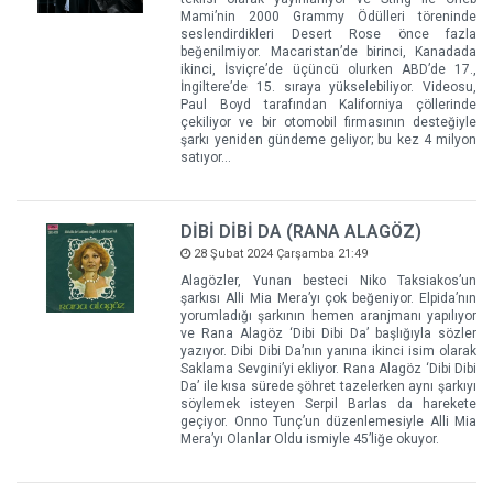
Mami’nin 2000 Grammy Ödülleri töreninde
seslendirdikleri Desert Rose önce fazla
beğenilmiyor. Macaristan’de birinci, Kanadada
ikinci, İsviçre’de üçüncü olurken ABD’de 17.,
İngiltere’de 15. sıraya yükselebiliyor. Videosu,
Paul Boyd tarafından Kaliforniya çöllerinde
çekiliyor ve bir otomobil firmasının desteğiyle
şarkı yeniden gündeme geliyor; bu kez 4 milyon
satıyor…
DİBİ DİBİ DA (RANA ALAGÖZ)
28 Şubat 2024 Çarşamba 21:49
Alagözler, Yunan besteci Niko Taksiakos’un
şarkısı Alli Mia Mera’yı çok beğeniyor. Elpida’nın
yorumladığı şarkının hemen aranjmanı yapılıyor
ve Rana Alagöz ‘Dibi Dibi Da’ başlığıyla sözler
yazıyor. Dibi Dibi Da’nın yanına ikinci isim olarak
Saklama Sevgini’yi ekliyor. Rana Alagöz ‘Dibi Dibi
Da’ ile kısa sürede şöhret tazelerken aynı şarkıyı
söylemek isteyen Serpil Barlas da harekete
geçiyor. Onno Tunç’un düzenlemesiyle Alli Mia
Mera’yı Olanlar Oldu ismiyle 45’liğe okuyor.