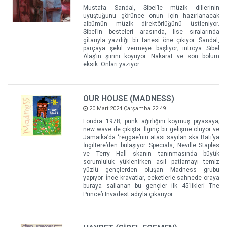
Mustafa Sandal, Sibel’le müzik dillerinin
uyuştuğunu görünce onun için hazırlanacak
albümün müzik direktörlüğünü üstleniyor.
Sibel’in besteleri arasında, lise sıralarında
gitarıyla yazdığı bir tanesi öne çıkıyor. Sandal,
parçaya şekil vermeye başlıyor; introya Sibel
Alaş’ın şiirini koyuyor. Nakarat ve son bölüm
eksik. Onları yazıyor.
OUR HOUSE (MADNESS)
20 Mart 2024 Çarşamba 22:49
Londra 1978; punk ağırlığını koymuş piyasaya;
new wave de çıkışta. İlginç bir gelişme oluyor ve
Jamaika’da ‘reggae’nin atası sayılan ska Batı’ya
İngiltere’den bulaşıyor. Specials, Neville Staples
ve Terry Hall skanın tanınmasında büyük
sorumluluk yüklenirken asıl patlamayı temiz
yüzlü gençlerden oluşan Madness grubu
yapıyor. İnce kravatlar, ceketlerle sahnede oraya
buraya sallanan bu gençler ilk 45’likleri The
Prince’i Invadest adıyla çıkarıyor.