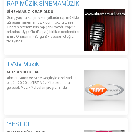
RAP MÜZİK SİNEMAMÜZİK
SİNEMAMÜZİK RAP OLDU
Genç yaşına karşın uzun yıllardır rap müzikle
uğraşan ´sinemamuzik.com´ okuru Emre
Onaran sitemiz için rap şarkı yazdı. Yapıtını
arkadaşı Uygar´la (Ragyu) birlikte seslendiren
Emre Onaran´ın (Sürgün) videosu fotoğrafı
tıklayınca:
TV'de Müzik
MÜZİK YOLCULARI
Ahmet Baran ve Mine Geçili’yle özel şarkılar
bugün 20.00’de TRT Müzik'te ekranlara
gelecek Müzik Yolcuları programında.
'BEST OF'