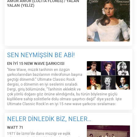
AMOR AMOR (LOLITA FLORES) / YALAN
YALAN (YELİZ)
SEN NEYMİŞSİN BE ABİ!
EN İYİ 15 NEW WAVE ŞARKICISI
"New Wave, müzik tarihinin en özgün
şarkıcılarından bazılarının mikrofonun başına
geçtiği dönemdi." Ultimate Classic Rock
dergisi, o dönemin en iyi seslerini sıraladı.
Dergi, giriş bölümünde, "Tarihinin eklektik ve
çok yönlü doğası göz önüne alındığında, bu türün böylesine güçlü
kişiliklere sahip solistlerle dolu olması şaşırtıcı değil" diye yazdı. İşte
Ultimate Classic Rock'ın en iyi 15 new wave şarkıcısı sıralaması:
NELER DİNLEDİK BİZ, NELER...
WATT 71
1971’de İzmir’de dans müziği ve eşlik