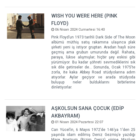
WISH YOU WERE HERE (PINK
FLOYD)
06 Nisan 2024 Cumartesi 16:40
Pink Floyd’un 1973 tarihli Dark Side of The Moon
albümü müthiş satış rakamına ulaşınca plak
şirketi yeni iş istiyor gruptan. Aradan hayli süre
geçmiş ama grubun umurunda değil. Rahata,
paraya, lükse alışmışlar; hiçbir şey eskisi gibi
yürümüyor. Bu kadar şöhreti sevmediklerini sık
sık dile getirseler de… Sonunda, Ocak 1975’te
zorla, ite kaka Abbey Road stüdyolarına adım
atıyorlar. Aylar geçiyor ve arada stüdyoda
buluşup neler bulduklarını birbirlerine
dinletiyorlar.
AŞKOLSUN SANA ÇOCUK (EDİP
AKBAYRAM)
01 Nisan 2024 Pazartesi 22:07
Can Yücel’in, 6 Mayıs 1972’de 146’ya 1’den 25
yaşında idam edilmiş Deniz Gezmiş’e yazdığı
Mare Nostrum (Bizim Deniz) şiirine Mazlum