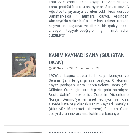
That She Wants adını koyup 1992’de bir kez
daha prodüktörlere ulaştırıyorlar. Sonuç pozitif;
Ağustos’ta piyasaya sürülen tekli, kısa sürede
Danimarka’da ‘1 numara’ oluyor. Ardından
Almanya’da sekiz hafta liste başı kalıyor. Herkes
şaşıyor bu başarıya ve ritmin bir şarkıyı nasıl
zirveye taşıyabileceğiyle ilgili methiyeler
düzülüyor…
KANIM KAYNADI SANA (GÜLİSTAN
OKAN)
20 Nisan 2024 Cumartesi 21:24
1976’da başına adeta talih kuşu konuyor ve
Selami Şahin’le çalışmaya başlıyor. O dönem
hayatı paylaşan Meral Zeren-Selami Şahin çifti,
Gülistan Okan için sıra dışı bir şarkı hazırlıyor.
Beste Şahin’in, sözler ise Zeren’in. Düzenleme
Norayr Demirci’ye emanet ediliyor ve kısa
sürede liste başı olacak Kanım Kaynadı Sana’yla
(Arka yüz Merhamet İstemem) Gülistan Okan
pop yıldızlarımız arasına katılmayı başarıyor.