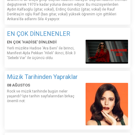
değiştirerek 1970’e kadar yoluna devam ediyor. Bu müzisyenlerden
Aydın Kalfaoğlu (gitar, vokal), Erdinç Gündüz (gitar, vokal) ile Rauf
Denktaş’ın oğlu Raif (bas gitar, vokal) yüksek öğrenim için gittikleri
Ankara’da adlarını Sıla 4 yapıyor.
EN ÇOK DİNLENENLER
EN ÇOK 'HADİSE' DİNLENDİ
Yerli müzikte Hadise 'Ara Beni' ile birinci,
Manifest-Ajda Pekkan 'Hileli' ikinci, Blok 3
'Sebebi Var' ile üçüncü oldu.
Müzik Tarihinden Yapraklar
08 AĞUSTOS
Rock ve müzik tarihinde bugün neler
yaşandı? İşte tarihin sayfalarından birkaç
önemli not: