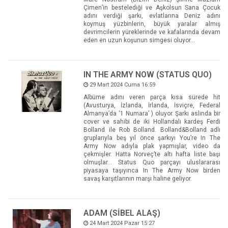
Çimen’in bestelediği ve Aşkolsun Sana Çocuk
adını verdiği şarkı, evlatlarına Deniz adını
koymuş yüzbinlerin, büyük yaralar almış
devrimcilerin yüreklerinde ve kafalarında devam
eden en uzun koşunun simgesi oluyor…
IN THE ARMY NOW (STATUS QUO)
29 Mart 2024 Cuma 16:59
Albüme adını veren parça kısa sürede hit
(Avusturya, İzlanda, İrlanda, İsviçre, Federal
Almanya’da ‘1 Numara’ ) oluyor. Şarkı aslında bir
cover ve sahibi de iki Hollandalı kardeş Ferdi
Bolland ile Rob Bolland. Bolland&Bolland adlı
gruplarıyla beş yıl önce şarkıyı You’re In The
Army Now adıyla plak yapmışlar, video da
çekmişler. Hatta Norveç’te altı hafta liste başı
olmuşlar… Status Quo parçayı uluslararası
piyasaya taşıyınca In The Army Now birden
savaş karşıtlarının marşı haline geliyor.
ADAM (SİBEL ALAŞ)
24 Mart 2024 Pazar 15:27