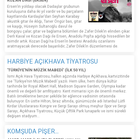
KOZAN DAĞI (ERSEN)
Ersen’in yoldaşı olacak Dadaşlar grubunun
kuruluşuna daha iki yıl vardır ve bu parçaların
kayıtlarında Kardaşlar’dan Seyhan Karabay
akustik gitar ile ıklığı, Taner Öngür bas, gitar
ve kaşığı, Hüseyin Sultanoğlu davul ile
bongoyu çalar; gitar ve bağlama bölümleri de Zafer Dilek’in elinden çıkar.
Derli Kaval ve Kozan Dağı ile Ersen, Anadolu Pop’ta ağırlığı hissedilen bir
isimdir artık. Kozan Dağı’na Ersen’in bestesi Anadolu ozanlarını
aratmayacak derecede başarılıdır; Zafer Dilek’in düzenlemesi de.
HARBİYE AÇIKHAVA TİYATROSU
'TÜRKİYE'NİN MÜZİK MABEDİ' (İLK 50 YIL)
İsmi Açık Hava Tiyatrosu; halkın ağzında Harbiye Açıkhava; kartvizitinde
ise ‘Türkiye’nin Müzik Mabedi’ yazılı. Hem ülke, hem dünya kültür
tarihinde bir Royal Albert Hall, Madison Square Garden, Olympia kadar
önemli ve değerli bir amfitiyatro. Kent mimarisi için de önemli merkez.
Batılı örneklerine benzer şekilde bir eğlence vadisinin ortasında
bulunuyor. En üstte Hilton, biraz altında, günümüzde adı İstanbul Lütfi
Kırdar Uluslararası Kongre ve Sergi Sarayı olmuş meşhur Spor ve Sergi
Sarayı, Açıkhava Tiyatrosu, Küçük Çiftlik Park lunaparkı ve ismi sürekli
değişen stadyum…
KOMŞUDA PİŞER...