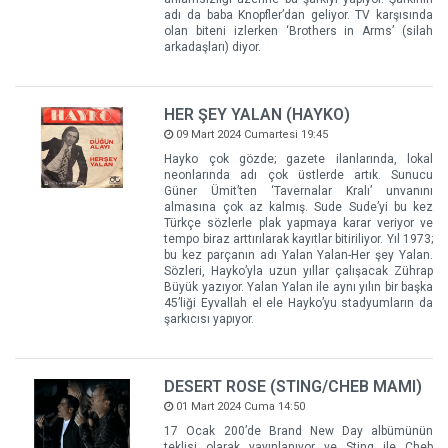
adı da baba Knopfler’dan geliyor. TV karşısında
olan biteni izlerken ‘Brothers in Arms’ (silah
arkadaşları) diyor.
HER ŞEY YALAN (HAYKO)
09 Mart 2024 Cumartesi 19:45
Hayko çok gözde; gazete ilanlarında, lokal
neonlarında adı çok üstlerde artık. Sunucu
Güner Ümit’ten ‘Tavernalar Kralı’ unvanını
almasına çok az kalmış. Sude Sude’yi bu kez
Türkçe sözlerle plak yapmaya karar veriyor ve
tempo biraz arttırılarak kayıtlar bitiriliyor. Yıl 1973;
bu kez parçanın adı Yalan Yalan-Her şey Yalan.
Sözleri, Hayko’yla uzun yıllar çalışacak Zührap
Büyük yazıyor. Yalan Yalan ile aynı yılın bir başka
45’liği Eyvallah el ele Hayko’yu stadyumların da
şarkıcısı yapıyor.
DESERT ROSE (STING/CHEB MAMI)
01 Mart 2024 Cuma 14:50
17 Ocak 200’de Brand New Day albümünün
teklisi olarak yayınlanıyor ve Sting ile Cheb