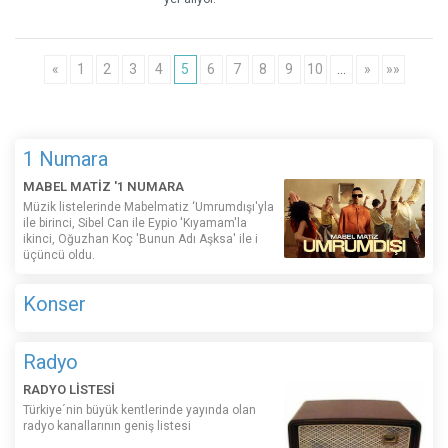
«
1
2
3
4
5
6
7
8
9
10
…
»
»»
1 Numara
MABEL MATİZ '1 NUMARA
Müzik listelerinde Mabelmatiz ‘Umrumdışı'yla
ile birinci, Sibel Can ile Eypio 'Kıyamam'la
ikinci, Oğuzhan Koç 'Bunun Adı Aşksa' ile i
üçüncü oldu.
Konser
Radyo
RADYO LİSTESİ
Türkiye´nin büyük kentlerinde yayında olan
radyo kanallarının geniş listesi