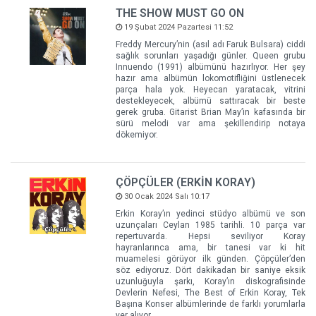
THE SHOW MUST GO ON
19 Şubat 2024 Pazartesi 11:52
Freddy Mercury’nin (asıl adı Faruk Bulsara) ciddi
sağlık sorunları yaşadığı günler. Queen grubu
Innuendo (1991) albümünü hazırlıyor. Her şey
hazır ama albümün lokomotifliğini üstlenecek
parça hala yok. Heyecan yaratacak, vitrini
destekleyecek, albümü sattıracak bir beste
gerek gruba. Gitarist Brian May’in kafasında bir
sürü melodi var ama şekillendirip notaya
dökemiyor.
ÇÖPÇÜLER (ERKİN KORAY)
30 Ocak 2024 Salı 10:17
Erkin Koray’ın yedinci stüdyo albümü ve son
uzunçaları Ceylan 1985 tarihli. 10 parça var
repertuvarda. Hepsi seviliyor Koray
hayranlarınca ama, bir tanesi var ki hit
muamelesi görüyor ilk günden. Çöpçüler’den
söz ediyoruz. Dört dakikadan bir saniye eksik
uzunluğuyla şarkı, Koray’ın diskografisinde
Devlerin Nefesi, The Best of Erkin Koray, Tek
Başına Konser albümlerinde de farklı yorumlarla
yer alıyor.