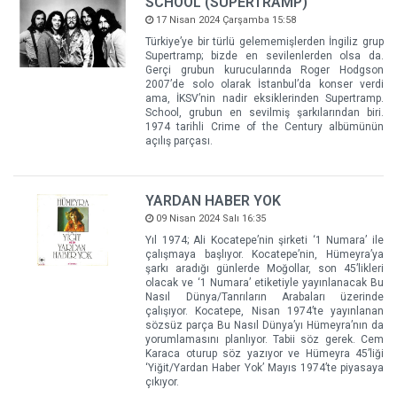
SCHOOL (SUPERTRAMP)
17 Nisan 2024 Çarşamba 15:58
Türkiye’ye bir türlü gelememişlerden İngiliz grup
Supertramp; bizde en sevilenlerden olsa da.
Gerçi grubun kurucularında Roger Hodgson
2007’de solo olarak İstanbul’da konser verdi
ama, İKSV’nin nadir eksiklerinden Supertramp.
School, grubun en sevilmiş şarkılarından biri.
1974 tarihli Crime of the Century albümünün
açılış parçası.
YARDAN HABER YOK
09 Nisan 2024 Salı 16:35
Yıl 1974; Ali Kocatepe’nin şirketi ‘1 Numara’ ile
çalışmaya başlıyor. Kocatepe’nin, Hümeyra’ya
şarkı aradığı günlerde Moğollar, son 45’likleri
olacak ve ‘1 Numara’ etiketiyle yayınlanacak Bu
Nasıl Dünya/Tanrıların Arabaları üzerinde
çalışıyor. Kocatepe, Nisan 1974’te yayınlanan
sözsüz parça Bu Nasıl Dünya’yı Hümeyra’nın da
yorumlamasını planlıyor. Tabii söz gerek. Cem
Karaca oturup söz yazıyor ve Hümeyra 45’liği
‘Yiğit/Yardan Haber Yok’ Mayıs 1974’te piyasaya
çıkıyor.