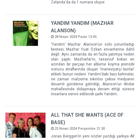
Zelanda'da da 1 numara oluyor.
YANDIM YANDIM (MAZHAR
ALANSON)
28 Nisan 2024 Pazar 13:45
‘Yandım’ Mazhar Alanson’un solo yorumladığı
bestesi; Mazhar Fuat Özkan envanterine dahil
değil. Aynı zamanda da en fazla patırtıya neden
olan yapıtı. Mazharlar’ın, tasavvuf kokan en
azından bir parçayı her albüme koyma prensibi
sonucu etraflarında oluşan ‘maneviyatçı bunlar’
etiketi bunun nedeni. Yandım’daki bazı kelimeler,
ne zaman malzeme sıkıntısı çekse medyanın
devamlı gündeme getirdiği, Alanson’un iktidar
mahallesinde dolaşmaya devam ettiği sürece
insanlara servis edilecek şarkı Yandım…
ALL THAT SHE WANTS (ACE OF
BASE)
25 Nisan 2024 Perşembe 21:30
Jonas Berggen’in yeni sözler yazdığı şarkıya All