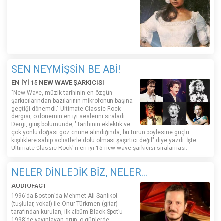
SEN NEYMİŞSİN BE ABİ!
EN İYİ 15 NEW WAVE ŞARKICISI
"New Wave, müzik tarihinin en özgün
şarkıcılarından bazılarının mikrofonun başına
geçtiği dönemdi." Ultimate Classic Rock
dergisi, o dönemin en iyi seslerini sıraladı.
Dergi, giriş bölümünde, "Tarihinin eklektik ve
çok yönlü doğası göz önüne alındığında, bu türün böylesine güçlü
kişiliklere sahip solistlerle dolu olması şaşırtıcı değil" diye yazdı. İşte
Ultimate Classic Rock'ın en iyi 15 new wave şarkıcısı sıralaması:
NELER DİNLEDİK BİZ, NELER...
AUDIOFACT
1996’da Boston’da Mehmet Ali Sanlıkol
(tuşlular, vokal) ile Onur Türkmen (gitar)
tarafından kurulan, ilk albüm Black Spot’u
1998’de yayınlayan grup, o günlerde