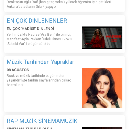
Denktaş’ın oğlu Raif (bas gitar, vokal) yüksek öğrenim için gittikleri
Ankara’da adlarını Sıla 4 yapıyor.
EN ÇOK DİNLENENLER
EN ÇOK 'HADİSE' DİNLENDİ
Yerli müzikte Hadise 'Ara Beni' ile birinci,
Manifest-Ajda Pekkan 'Hileli' ikinci, Blok 3
'Sebebi Var' ile üçüncü oldu.
Müzik Tarihinden Yapraklar
08 AĞUSTOS
Rock ve müzik tarihinde bugün neler
yaşandı? İşte tarihin sayfalarından birkaç
önemli not:
RAP MÜZİK SİNEMAMÜZİK
SİNEMAMÜZİK RAP OLDU