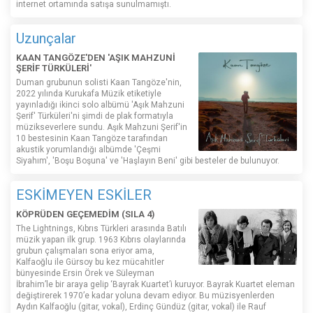
internet ortamında satışa sunulmamıştı.
Uzunçalar
KAAN TANGÖZE'DEN 'AŞIK MAHZUNİ
ŞERİF TÜRKÜLERİ'
Duman grubunun solisti Kaan Tangöze'nin,
2022 yılında Kurukafa Müzik etiketiyle
yayınladığı ikinci solo albümü 'Aşık Mahzuni
Şerif' Türküleri'ni şimdi de plak formatıyla
müzikseverlere sundu. Aşık Mahzuni Şerif'in
10 bestesinin Kaan Tangöze tarafından
akustik yorumlandığı albümde 'Çeşmi
Siyahım', 'Boşu Boşuna' ve 'Haşlayın Beni' gibi besteler de bulunuyor.
ESKİMEYEN ESKİLER
KÖPRÜDEN GEÇEMEDİM (SILA 4)
The Lightnings, Kıbrıs Türkleri arasında Batılı
müzik yapan ilk grup. 1963 Kıbrıs olaylarında
grubun çalışmaları sona eriyor ama,
Kalfaoğlu ile Gürsoy bu kez mücahitler
bünyesinde Ersin Örek ve Süleyman
İbrahim’le bir araya gelip ‘Bayrak Kuartet’i kuruyor. Bayrak Kuartet eleman
değiştirerek 1970’e kadar yoluna devam ediyor. Bu müzisyenlerden
Aydın Kalfaoğlu (gitar, vokal), Erdinç Gündüz (gitar, vokal) ile Rauf