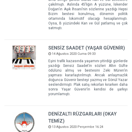
çakılmıştı. Aslında 45’liğin A yüzüne, İskender
Doğan’ın Aşık İhsani’nin sözlerine yazdığı Hepsi
Bizim bestesi konulmuş, dönemin politik
ortamında lokomotif olacağı hesaplanmıştı.
Oysa, B yüzündeki Kan ve Gül patlamış ve çok
satmıştı.
SENSİZ SAADET (YAŞAR GÜVENİR)
14 Ağustos 2020 Cuma 09:33
Eşini trafik kazasında yaşamını yitirdiği günlerde
yazdığı Sensiz Saadet’in sözleri Altın Güfte
ödülünü almış ve bestesini Zeki Müren’in
yapması kararlaştırılmıştı. Ancak anlaşmazlık
doğunca Güvenir besteyi yazmış ve Gönül Yazar
seslendirmişti. Plak satış rekorları kırarken daha
sonra Yaşar Güvenir’in kendisi de şarkıyı
yorumlamıştı.
DENİZALTI RÜZGARLARI (OKAY
TEMİZ)
13 Ağustos 2020 Perşembe 16:24