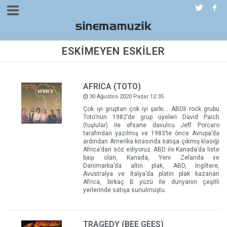
ESKİMEYEN ESKİLER
AFRICA (TOTO)
30 Ağustos 2020 Pazar 12:35
Çok iyi gruptan çok iyi şarkı… ABDli rock grubu
Toto’nun 1982’de grup üyeleri David Paich
(tuşlular) ile efsane davulcu Jeff Porcaro
tarafından yazılmış ve 1983’te önce Avrupa’da
ardından Amerika kıtasında satışa çıkmış klasiği
Africa’dan söz ediyoruz. ABD ile Kanada’da liste
başı olan, Kanada, Yeni Zelanda ve
Danimarka’da altın plak, ABD, İngiltere,
Avustralya ve İtalya’da platin plak kazanan
Africa, birkaç B yüzü ile dünyanın çeşitli
yerlerinde satışa sunulmuştu.
TRAGEDY (BEE GEES)