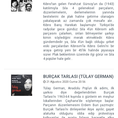
Kıbrıs’tan gelen Ferahzat Gürsoy’un da (1943)
katılımıyla Sıla 4 geleneksel parçaların,
düzenlemelerin, derlemelerinin yanında
bestelerini de plak haline getirme olanağını
yakalayarak az zamanda çok mesafe alır…
Kıbrıs Barış Harekatı başlamıştır. Türkiye’de
radyolar gece gündüz Sıla 4’ün Kıbrısım adlı
parçasını çalarken, onları bilmeyenler şarkıyı
kimin söylediğini merak etmektedir. Kıbrıs
gündemdedir ya, Sıla 4’ün bağlı olduğu şirket
eski parçalardan Kıbrısım’la Kıbrıs Gelini’ni bir
araya getirip yeni bir 45’lik halinde piyasaya
sürer. Plak beklentinin üzerinde ilgi görür ve Sıla
4 popüler hale gelir…
BURÇAK TARLASI (TÜLAY GERMAN)
21 Ağustos 2020 Cuma 20:56
Tülay German, Anadolu Pop’un ilk adımı, ilk
şarkısı diye değerlendirilen Burçak
Tarlası’nı 1963-64 kışında o günlerin en meşhur
lokallerinden Çayhane’de söylemeye başlar.
Parçanın düzenlemesini Erdem Buri yazmıştır.
Burçak Tarlası’nı dinleyenler ikiye ayrılır; gayet
alaturka olduğunu iddia edip protestoya
kalkışanlar ile ayağa fırlayıp hararetle alkış