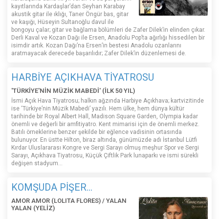
kayıtlarında Kardaşlar’dan Seyhan Karabay
akustik gitar ile ıklığı, Taner Öngür bas, gitar
ve kaşığı, Hüseyin Sultanoğlu davul ile
bongoyu çalar; gitar ve bağlama bölümleri de Zafer Dilek’in elinden çıkar.
Derli Kaval ve Kozan Dağı ile Ersen, Anadolu Pop’ta ağırlığı hissedilen bir
isimdir artık. Kozan Dağı’na Ersen’in bestesi Anadolu ozanlarını
aratmayacak derecede başarılıdır; Zafer Dilek’in düzenlemesi de.
HARBİYE AÇIKHAVA TİYATROSU
'TÜRKİYE'NİN MÜZİK MABEDİ' (İLK 50 YIL)
İsmi Açık Hava Tiyatrosu; halkın ağzında Harbiye Açıkhava; kartvizitinde
ise ‘Türkiye’nin Müzik Mabedi’ yazılı. Hem ülke, hem dünya kültür
tarihinde bir Royal Albert Hall, Madison Square Garden, Olympia kadar
önemli ve değerli bir amfitiyatro. Kent mimarisi için de önemli merkez.
Batılı örneklerine benzer şekilde bir eğlence vadisinin ortasında
bulunuyor. En üstte Hilton, biraz altında, günümüzde adı İstanbul Lütfi
Kırdar Uluslararası Kongre ve Sergi Sarayı olmuş meşhur Spor ve Sergi
Sarayı, Açıkhava Tiyatrosu, Küçük Çiftlik Park lunaparkı ve ismi sürekli
değişen stadyum…
KOMŞUDA PİŞER...
AMOR AMOR (LOLITA FLORES) / YALAN
YALAN (YELİZ)