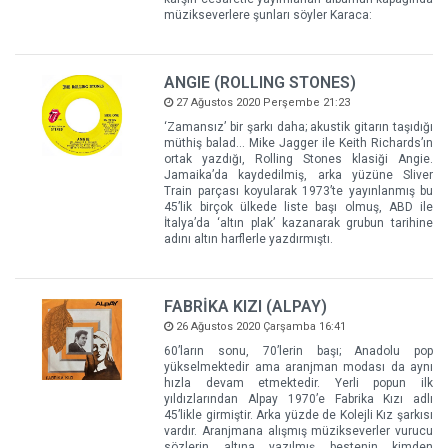
müzikseverlere şunları söyler Karaca:
ANGIE (ROLLING STONES)
27 Ağustos 2020 Perşembe 21:23
‘Zamansız’ bir şarkı daha; akustik gitarın taşıdığı
müthiş balad… Mike Jagger ile Keith Richards’ın
ortak yazdığı, Rolling Stones klasiği Angie.
Jamaika’da kaydedilmiş, arka yüzüne Sliver
Train parçası koyularak 1973’te yayınlanmış bu
45’lik birçok ülkede liste başı olmuş, ABD ile
İtalya’da ‘altın plak’ kazanarak grubun tarihine
adını altın harflerle yazdırmıştı.
FABRİKA KIZI (ALPAY)
26 Ağustos 2020 Çarşamba 16:41
60’ların sonu, 70’lerin başı; Anadolu pop
yükselmektedir ama aranjman modası da aynı
hızla devam etmektedir. Yerli popun ilk
yıldızlarından Alpay 1970’e Fabrika Kızı adlı
45’likle girmiştir. Arka yüzde de Kolejli Kız şarkısı
vardır. Aranjmana alışmış müzikseverler vurucu
sözlerin altına yazılmış bestenin kimden