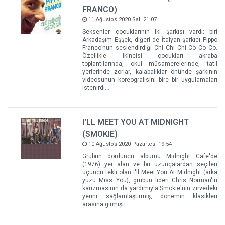
FRANCO)
11 Ağustos 2020 Salı 21:07
Seksenler çocuklarının iki şarkısı vardı; biri
Arkadaşım Eşşek, diğeri de İtalyan şarkıcı Pippo
Franco’nun seslendirdiği Chi Chi Chi Co Co Co.
Özellikle ikincisi çocukları akraba
toplantılarında, okul müsamerelerinde, tatil
yerlerinde zorlar, kalabalıklar önünde şarkının
videosunun koreografisini bire bir uygulamaları
istenirdi…
I'LL MEET YOU AT MIDNIGHT
(SMOKIE)
10 Ağustos 2020 Pazartesi 19:54
Grubun dördüncü albümü Midnight Cafe'de
(1976) yer alan ve bu uzunçalardan seçilen
üçüncü tekli olan I'll Meet You At Midnight (arka
yüzü Miss You), grubun lideri Chris Norman'ın
karizmasının da yardımıyla Smokie'nin zirvedeki
yerini sağlamlaştırmış, dönemin klasikleri
arasına girmişti.