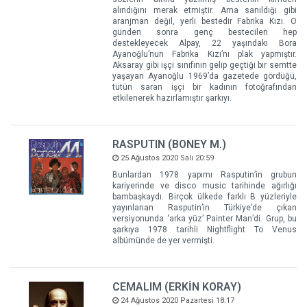
alındığını merak etmiştir. Ama sanıldığı gibi
aranjman değil, yerli bestedir Fabrika Kızı. O
günden sonra genç bestecileri hep
destekleyecek Alpay, 22 yaşındaki Bora
Ayanoğlu’nun Fabrika Kızı’nı plak yapmıştır.
Aksaray gibi işçi sınıfının gelip geçtiği bir semtte
yaşayan Ayanoğlu 1969’da gazetede gördüğü,
tütün saran işçi bir kadının fotoğrafından
etkilenerek hazırlamıştır şarkıyı.
RASPUTIN (BONEY M.)
25 Ağustos 2020 Salı 20:59
Bunlardan 1978 yapımı Rasputin’in grubun
kariyerinde ve disco music tarihinde ağırlığı
bambaşkaydı. Birçok ülkede farklı B yüzleriyle
yayınlanan Rasputin’in Türkiye’de çıkan
versiyonunda ‘arka yüz’ Painter Man’di. Grup, bu
şarkıya 1978 tarihli Nightflight To Venus
albümünde de yer vermişti.
CEMALIM (ERKİN KORAY)
24 Ağustos 2020 Pazartesi 18:17