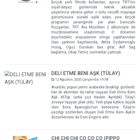
Birçok yerli filmde kullanılan, ayrıca TRT’nin
siyah-beyaz günlerinde teknik aksaklık
yaşanınca ekrana gelen o ünlü necefli maşrapa
görüntüsüne sürekli eşlik eden, yine birçok
programın jeneriğinde yer alan Denizaltı
Rüzgarları, TRT Ara Müzikleri 2 albümüyle de
müzikseverlere ulaştırılmıştı. O dönemin
psychedelic arayışlarının simge yapıtlarından
olan şarkının kayıtlarında, Attila Özdemiroğlu
moog, Oğuz Durukan bas gitar, Arif Sağ
bağlama, Okay Temiz vurmalılar çalmıştı…
DELİ ETME BENİ AŞK (TÜLAY)
12 Ağustos 2020 Çarşamba 19:58
Anadolu popun yerini arabeske bıraktığı günlerdi.
Her iki akımdan da tatlar taşıyan Deli Etme Beni
Aşk 45’liği (arka yüz Neden Ayrıldık) Tülay’ı
zirveye taşıyan plak oldu. Yerli popa katkısı büyük
olan Bora Ayanoğlu’nun bestesine Tülay’ın
yazdığı sözlerden oluşan Deli Etme Beni Aşk’ın
düzenlemesi de Esin Engin’e aitti.
CHI CHI CHI CO CO CO (PIPPO