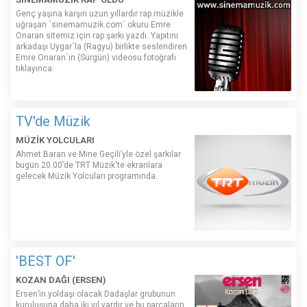
Genç yaşına karşın uzun yıllardır rap müzikle
uğraşan ´sinemamuzik.com´ okuru Emre
Onaran sitemiz için rap şarkı yazdı. Yapıtını
arkadaşı Uygar´la (Ragyu) birlikte seslendiren
Emre Onaran´ın (Sürgün) videosu fotoğrafı
tıklayınca:
TV'de Müzik
MÜZİK YOLCULARI
Ahmet Baran ve Mine Geçili’yle özel şarkılar
bugün 20.00’de TRT Müzik'te ekranlara
gelecek Müzik Yolcuları programında.
'BEST OF'
KOZAN DAĞI (ERSEN)
Ersen’in yoldaşı olacak Dadaşlar grubunun
kuruluşuna daha iki yıl vardır ve bu parçaların