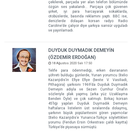
çekilerek, parçada yer alan telefon bölümünde
özgün ses yakalandı… Parçaya çok güvenen
şirket, iyi para harcayarak sokaklarda,
otobüslerde, basında reklamını yaptı. BBC ise,
denizlerde dolaşan korsan radyo Radio
Caroline’de çalıyor diye şarkıya sansür uyguladı
ve yayınlamadı.
DUYDUK DUYMADIK DEMEYİN
(ÖZDEMİR ERDOĞAN)
18 Ağustos 2020 Salı 17:50
Telife para ödenmediği, erken davrananın
şöhreti bulduğu günlerde, Yunan yorumcu Stelio
Kazanjidis’in Efiye Efiye (beste: V. Vasiliadi,
Pithagora) şarkısını 1969’da Duyduk Duymadık
Demeyin adıyla ve Sezen Cumhur Önal’ın
sözleriyle plak yapmış (arka yüz Uzaklaşma
Benden Öyle) ve çok satmıştı. Birkaç korsan
45’liği yapılan Duyduk Duymadık Demeyin
haftalarca listelerin üst sıralarında dolaşmış,
şarkının büyük popülaritesini gören yapımcılar
Stelio Kazanjidis’e Yunanca-Türkçe söylettikleri
yorumu (Feridun Ersin Orkestrası çaldı kayıtta)
Türkiye’de piyasaya sürmüştü.