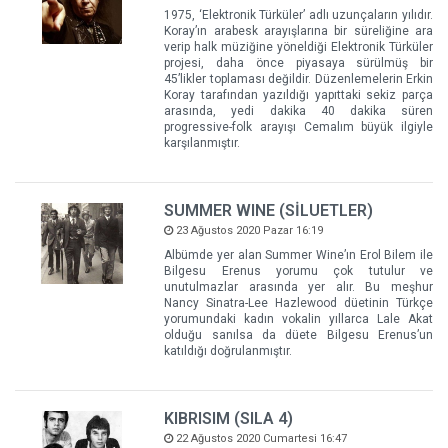
1975, ‘Elektronik Türküler’ adlı uzunçaların yılıdır.
Koray’ın arabesk arayışlarına bir süreliğine ara
verip halk müziğine yöneldiği Elektronik Türküler
projesi, daha önce piyasaya sürülmüş bir
45’likler toplaması değildir. Düzenlemelerin Erkin
Koray tarafından yazıldığı yapıttaki sekiz parça
arasında, yedi dakika 40 dakika süren
progressive-folk arayışı Cemalım büyük ilgiyle
karşılanmıştır.
SUMMER WINE (SİLUETLER)
23 Ağustos 2020 Pazar 16:19
Albümde yer alan Summer Wine’ın Erol Bilem ile
Bilgesu Erenus yorumu çok tutulur ve
unutulmazlar arasında yer alır. Bu meşhur
Nancy Sinatra-Lee Hazlewood düetinin Türkçe
yorumundaki kadın vokalin yıllarca Lale Akat
olduğu sanılsa da düete Bilgesu Erenus’un
katıldığı doğrulanmıştır.
KIBRISIM (SILA 4)
22 Ağustos 2020 Cumartesi 16:47