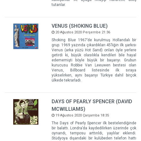
tutanlar.
VENUS (SHOKING BLUE)
20 Ağustos 2020 Perşembe 21:36
Shoking Blue 1967’de kurulmuş Hollandalı bir
grup. 1969 yazında çıkardıkları 45’liğin ilk şarkısı
Venus (arka yüzü Hot Sand) onları öyle yerlere
getirdi ki, büyük olasılıkla kendileri bile hayal
edememişti böyle büyük bir başarıyı. Grubun
kurucusu Robbie Van Leeuwen bestesi olan
Venus, Billboard listesinde ilk sıraya
yükselirken, aynı başarıyı Türkiye dahil birçok
ülkede tekrarladı.
DAYS OF PEARLY SPENCER (DAVID
MCWILLIAMS)
19 Ağustos 2020 Çarşamba 18:35
The Days of Pearly Spencer ilk bestelendiğinde
bir balattı. Londra’da kaydedilirken üzerinde çok
oynandı, temposu arttırıldı, yaylılar eklendi.
Stüdyoya dışarıdaki bir kulübeden telefon hattı