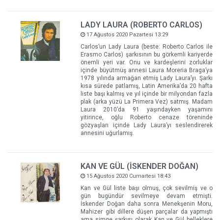
LADY LAURA (ROBERTO CARLOS)
17 Ağustos 2020 Pazartesi 13:29
Carlos’un Lady Laura (beste: Roberto Carlos ile
Erasmo Carlos) şarkısının bu görkemli kariyerde
önemli yeri var. Onu ve kardeşlerini zorluklar
içinde büyütmüş annesi Laura Moreria Braga’ya
1978 yılında armağan etmiş Lady Laura’yı. Şarkı
kısa sürede patlamış, Latin Amerika’da 20 hafta
liste başı kalmış ve yıl içinde bir milyondan fazla
plak (arka yüzü La Primera Vez) satmış. Madam
Laura 2010’da 91 yaşındayken yaşamını
yitirince, oğlu Roberto cenaze töreninde
gözyaşları içinde Lady Laura’yı seslendirerek
annesini uğurlamış.
KAN VE GÜL (İSKENDER DOĞAN)
15 Ağustos 2020 Cumartesi 18:43
Kan ve Gül liste başı olmuş, çok sevilmiş ve o
gün bugündür sevilmeye devam etmişti.
İskender Doğan daha sonra Menekşenin Moru,
Mahizer gibi dillere düşen parçalar da yapmıştı
ama simge şarkısı olarak Kan ve Gül belleklere