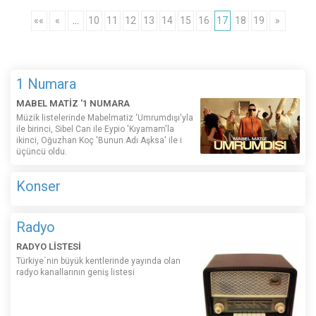
««
«
…
10
11
12
13
14
15
16
17
18
19
»
1 Numara
MABEL MATİZ '1 NUMARA
Müzik listelerinde Mabelmatiz ‘Umrumdışı'yla
ile birinci, Sibel Can ile Eypio 'Kıyamam'la
ikinci, Oğuzhan Koç 'Bunun Adı Aşksa' ile i
üçüncü oldu.
Konser
Radyo
RADYO LİSTESİ
Türkiye´nin büyük kentlerinde yayında olan
radyo kanallarının geniş listesi