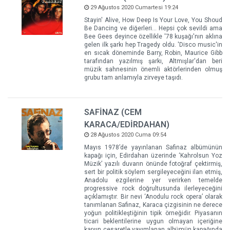
29 Ağustos 2020 Cumartesi 19:24
Stayin' Alive, How Deep Is Your Love, You Shoud
Be Dancing ve diğerleri... Hepsi çok sevildi ama
Bee Gees deyince özellikle '78 kuşağı'nın aklına
gelen ilk şarkı hep Tragedy oldu. 'Disco music'in
en sıcak döneminde Barry, Robin, Maurice Gibb
tarafından yazılmış şarkı, Altmışlar'dan beri
müzik sahnesinin önemli aktörlerinden olmuş
grubu tam anlamıyla zirveye taşıdı.
SAFİNAZ (CEM
KARACA/EDİRDAHAN)
28 Ağustos 2020 Cuma 09:54
Mayıs 1978’de yayınlanan Safinaz albümünün
kapağı için, Edirdahan üzerinde ‘Kahrolsun Yoz
Müzik’ yazılı duvarın önünde fotoğraf çektirmiş,
sert bir politik söylem sergileyeceğini ilan etmiş,
Anadolu ezgilerine yer verirken temelde
progressive rock doğrultusunda ilerleyeceğini
açıklamıştır. Bir nevi ‘Anodulu rock opera’ olarak
tanımlanan Safinaz, Karaca çizgisinin ne derece
yoğun politikleştiğinin tipik örneğidir. Piyasanın
ticari beklentilerine uygun olmayan içeriğine
karşın cesaretle yayımlanan albümün kapağında