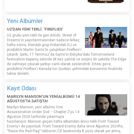
Yeni Albümler
U2'DAN YENİ TEKLİ: 'FIREFLIES'
U2 grubu yeni tekli ile geri döndü. Street of
Dreams'in yayınlanmasından sadece birkaç
hafta sonra, İrlandalı grup Hollandalı DJ ve
prodüktör Martin Garrix'le çalıştıkları Fireflies'ı
çıkardı. Şarkı, 17 Temmuz'da Garrix'in Belçika'daki Tomorrowland
festivalinin kapanış setinde ilk kez çalındı ​​ve sürpriz bir şekilde The Edge
de sahneye çıkarak şarkıyı canlı olarak seslendirdi. Ertesi gece,
prodüktör Fireflies'ı Kanada'nın Quebec şehrindeki konserinin finalinde
tekrar dinletti.
Kayıt Odası
MARILYN MANSON'UN YENİALBÜMÜ 14
AĞUSTOS'TA SATIŞTA!
Marilyn Manson, yeni albümü One
Assassination Under God – Chapter 2'yu 14
Ağustos 2026 tarihinde çıkarmaya
hazırlanıyor. Manson geçen hafta albümden ikinci tekli Front Toward
Enemy'i de yayınladı. Front Toward Enemy daha önce Ağustos 2024’te,
“Raise the Red Flag” teklisinin CD baskısında B yüzü olarak şer almış,