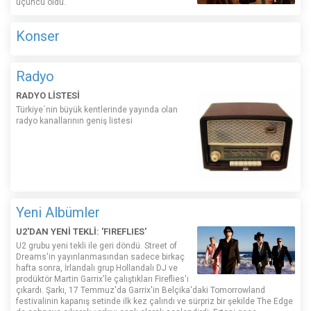
üçüncü oldu.
Konser
Radyo
RADYO LİSTESİ
Türkiye´nin büyük kentlerinde yayında olan
radyo kanallarının geniş listesi
Yeni Albümler
U2'DAN YENİ TEKLİ: 'FIREFLIES'
U2 grubu yeni tekli ile geri döndü. Street of
Dreams'in yayınlanmasından sadece birkaç
hafta sonra, İrlandalı grup Hollandalı DJ ve
prodüktör Martin Garrix'le çalıştıkları Fireflies'ı
çıkardı. Şarkı, 17 Temmuz'da Garrix'in Belçika'daki Tomorrowland
festivalinin kapanış setinde ilk kez çalındı ​​ve sürpriz bir şekilde The Edge