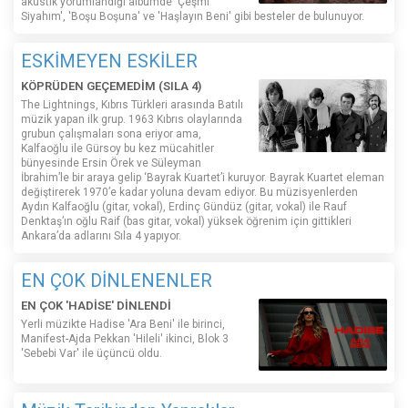
akustik yorumlandığı albümde 'Çeşmi
Siyahım', 'Boşu Boşuna' ve 'Haşlayın Beni' gibi besteler de bulunuyor.
ESKİMEYEN ESKİLER
KÖPRÜDEN GEÇEMEDİM (SILA 4)
The Lightnings, Kıbrıs Türkleri arasında Batılı
müzik yapan ilk grup. 1963 Kıbrıs olaylarında
grubun çalışmaları sona eriyor ama,
Kalfaoğlu ile Gürsoy bu kez mücahitler
bünyesinde Ersin Örek ve Süleyman
İbrahim’le bir araya gelip ‘Bayrak Kuartet’i kuruyor. Bayrak Kuartet eleman
değiştirerek 1970’e kadar yoluna devam ediyor. Bu müzisyenlerden
Aydın Kalfaoğlu (gitar, vokal), Erdinç Gündüz (gitar, vokal) ile Rauf
Denktaş’ın oğlu Raif (bas gitar, vokal) yüksek öğrenim için gittikleri
Ankara’da adlarını Sıla 4 yapıyor.
EN ÇOK DİNLENENLER
EN ÇOK 'HADİSE' DİNLENDİ
Yerli müzikte Hadise 'Ara Beni' ile birinci,
Manifest-Ajda Pekkan 'Hileli' ikinci, Blok 3
'Sebebi Var' ile üçüncü oldu.