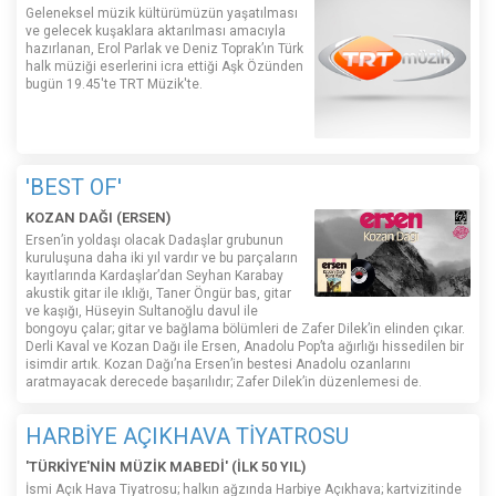
Geleneksel müzik kültürümüzün yaşatılması
ve gelecek kuşaklara aktarılması amacıyla
hazırlanan, Erol Parlak ve Deniz Toprak’ın Türk
halk müziği eserlerini icra ettiği Aşk Özünden
bugün 19.45'te TRT Müzik'te.
'BEST OF'
KOZAN DAĞI (ERSEN)
Ersen’in yoldaşı olacak Dadaşlar grubunun
kuruluşuna daha iki yıl vardır ve bu parçaların
kayıtlarında Kardaşlar’dan Seyhan Karabay
akustik gitar ile ıklığı, Taner Öngür bas, gitar
ve kaşığı, Hüseyin Sultanoğlu davul ile
bongoyu çalar; gitar ve bağlama bölümleri de Zafer Dilek’in elinden çıkar.
Derli Kaval ve Kozan Dağı ile Ersen, Anadolu Pop’ta ağırlığı hissedilen bir
isimdir artık. Kozan Dağı’na Ersen’in bestesi Anadolu ozanlarını
aratmayacak derecede başarılıdır; Zafer Dilek’in düzenlemesi de.
HARBİYE AÇIKHAVA TİYATROSU
'TÜRKİYE'NİN MÜZİK MABEDİ' (İLK 50 YIL)
İsmi Açık Hava Tiyatrosu; halkın ağzında Harbiye Açıkhava; kartvizitinde