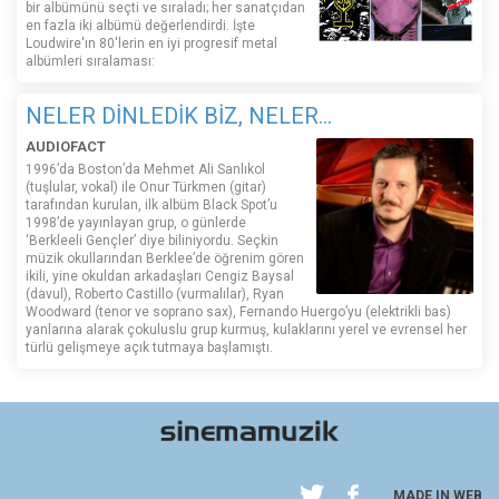
bir albümünü seçti ve sıraladı; her sanatçıdan
en fazla iki albümü değerlendirdi. İşte
Loudwire'ın 80'lerin en iyi progresif metal
albümleri sıralaması:
NELER DİNLEDİK BİZ, NELER...
AUDIOFACT
1996’da Boston’da Mehmet Ali Sanlıkol
(tuşlular, vokal) ile Onur Türkmen (gitar)
tarafından kurulan, ilk albüm Black Spot’u
1998’de yayınlayan grup, o günlerde
‘Berkleeli Gençler’ diye biliniyordu. Seçkin
müzik okullarından Berklee’de öğrenim gören
ikili, yine okuldan arkadaşları Cengiz Baysal
(davul), Roberto Castillo (vurmalılar), Ryan
Woodward (tenor ve soprano sax), Fernando Huergo’yu (elektrikli bas)
yanlarına alarak çokuluslu grup kurmuş, kulaklarını yerel ve evrensel her
türlü gelişmeye açık tutmaya başlamıştı.
MADE IN WEB