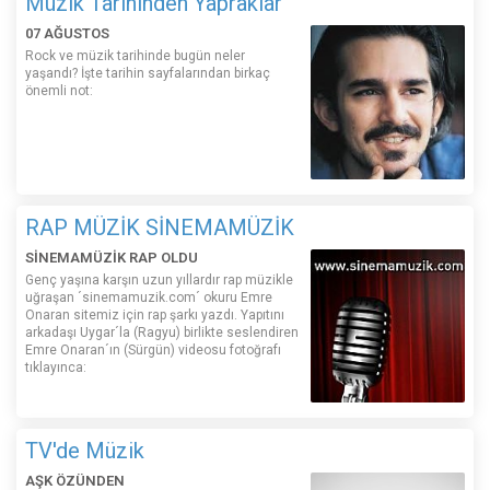
Müzik Tarihinden Yapraklar
07 AĞUSTOS
Rock ve müzik tarihinde bugün neler
yaşandı? İşte tarihin sayfalarından birkaç
önemli not:
RAP MÜZİK SİNEMAMÜZİK
SİNEMAMÜZİK RAP OLDU
Genç yaşına karşın uzun yıllardır rap müzikle
uğraşan ´sinemamuzik.com´ okuru Emre
Onaran sitemiz için rap şarkı yazdı. Yapıtını
arkadaşı Uygar´la (Ragyu) birlikte seslendiren
Emre Onaran´ın (Sürgün) videosu fotoğrafı
tıklayınca:
TV'de Müzik
AŞK ÖZÜNDEN