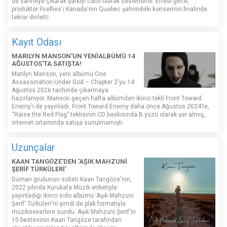
de sahneye çıkarak şarkıyı canlı olarak seslendirdi. Ertesi gece,
prodüktör Fireflies'ı Kanada'nın Quebec şehrindeki konserinin finalinde
tekrar dinletti.
Kayıt Odası
MARILYN MANSON'UN YENİALBÜMÜ 14
AĞUSTOS'TA SATIŞTA!
Marilyn Manson, yeni albümü One
Assassination Under God – Chapter 2'yu 14
Ağustos 2026 tarihinde çıkarmaya
hazırlanıyor. Manson geçen hafta albümden ikinci tekli Front Toward
Enemy'i de yayınladı. Front Toward Enemy daha önce Ağustos 2024’te,
“Raise the Red Flag” teklisinin CD baskısında B yüzü olarak şer almış,
internet ortamında satışa sunulmamıştı.
Uzunçalar
KAAN TANGÖZE'DEN 'AŞIK MAHZUNİ
ŞERİF TÜRKÜLERİ'
Duman grubunun solisti Kaan Tangöze'nin,
2022 yılında Kurukafa Müzik etiketiyle
yayınladığı ikinci solo albümü 'Aşık Mahzuni
Şerif' Türküleri'ni şimdi de plak formatıyla
müzikseverlere sundu. Aşık Mahzuni Şerif'in
10 bestesinin Kaan Tangöze tarafından