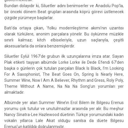
Bundan dolayıdır ki, Siluetler adını benimserler ve Anadolu Pop’la,
bir önceki dönem Beat grupları arasında köprü görevi üstlenecek
çizgide yürümeye başlarlar.
Batı’da ortaya çıkan, ‘folku modernleştirme akımı’nın uzantısı
olarak türkülere, anonim parçalara yönelir. Bu öykünme müzikle
sınırlı kalmaz; kitch elbiseleriyle, uzun saçlarıyla, çeşitli
aksesuarlarla da onlara benzemişlerdir.
Siluetler Eylül 1967’de grubun ilk uzunçalarına imza atar. Sayan
Plak etiketi taşıyan albümde Lorke Lorke ile Dede Efendi 67’den
başka o günlerin çok tutulan parçaları Black Is Black, I’m Looking
For A Saxophonist, The Beat Goes On, Spring Is Nearly Here,
Summer Wine, Now I Am A Believer, Rhythm and Gress, Roly Poly,
Theme Without A Name, Na Na Na Song’un yorumları yer
almaktadır.
Albümde yer alan Summer Wine’ın Erol Bilem ile Bilgesu Erenus
yorumu çok tutulur ve unutulmazlar arasında yer alır. Bu meşhur
Nancy Sinatra-Lee Hazlewood düetinin Türkçe yorumundaki kadın
vokalin yıllarca Lale Akat olduğu sanılsa da düete Bilgesu
Erenus’un katıldığı doğrulanmıştır.