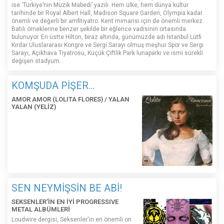
ise ‘Türkiye’nin Müzik Mabedi’ yazılı. Hem ülke, hem dünya kültür
tarihinde bir Royal Albert Hall, Madison Square Garden, Olympia kadar
önemli ve değerli bir amfitiyatro. Kent mimarisi için de önemli merkez.
Batılı örneklerine benzer şekilde bir eğlence vadisinin ortasında
bulunuyor. En üstte Hilton, biraz altında, günümüzde adı İstanbul Lütfi
Kırdar Uluslararası Kongre ve Sergi Sarayı olmuş meşhur Spor ve Sergi
Sarayı, Açıkhava Tiyatrosu, Küçük Çiftlik Park lunaparkı ve ismi sürekli
değişen stadyum…
KOMŞUDA PİŞER...
AMOR AMOR (LOLITA FLORES) / YALAN
YALAN (YELİZ)
SEN NEYMİŞSİN BE ABİ!
SEKSENLER'İN EN İYİ PROGRESSIVE
METAL ALBÜMLERİ
Loudwire dergisi, Seksenler'in en önemli on