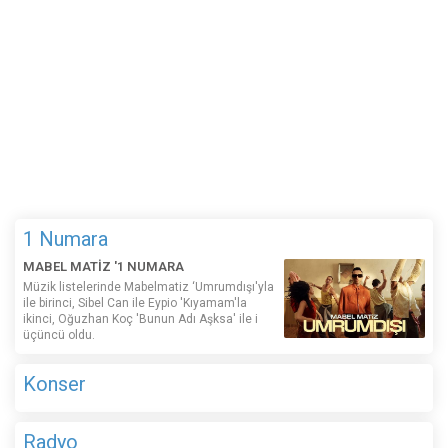
1 Numara
MABEL MATİZ '1 NUMARA
Müzik listelerinde Mabelmatiz ‘Umrumdışı'yla
ile birinci, Sibel Can ile Eypio 'Kıyamam'la
ikinci, Oğuzhan Koç 'Bunun Adı Aşksa' ile i
üçüncü oldu.
Konser
Radyo