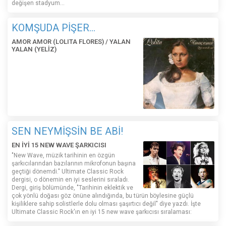
değişen stadyum…
KOMŞUDA PİŞER...
AMOR AMOR (LOLITA FLORES) / YALAN
YALAN (YELİZ)
SEN NEYMİŞSİN BE ABİ!
EN İYİ 15 NEW WAVE ŞARKICISI
"New Wave, müzik tarihinin en özgün
şarkıcılarından bazılarının mikrofonun başına
geçtiği dönemdi." Ultimate Classic Rock
dergisi, o dönemin en iyi seslerini sıraladı.
Dergi, giriş bölümünde, "Tarihinin eklektik ve
çok yönlü doğası göz önüne alındığında, bu türün böylesine güçlü
kişiliklere sahip solistlerle dolu olması şaşırtıcı değil" diye yazdı. İşte
Ultimate Classic Rock'ın en iyi 15 new wave şarkıcısı sıralaması: