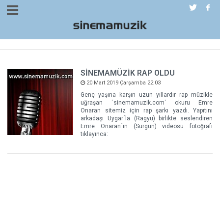
SİNEMAMÜZİK RAP OLDU
20 Mart 2019 Çarşamba 22:03
Genç yaşına karşın uzun yıllardır rap müzikle
uğraşan ´sinemamuzik.com´ okuru Emre
Onaran sitemiz için rap şarkı yazdı. Yapıtını
arkadaşı Uygar´la (Ragyu) birlikte seslendiren
Emre Onaran´ın (Sürgün) videosu fotoğrafı
tıklayınca: