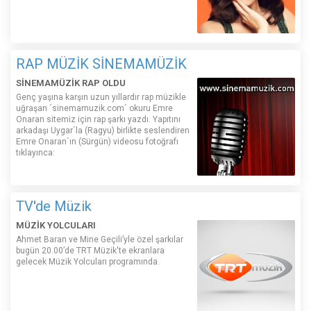
RAP MÜZİK SİNEMAMÜZİK
SİNEMAMÜZİK RAP OLDU
Genç yaşına karşın uzun yıllardır rap müzikle
uğraşan ´sinemamuzik.com´ okuru Emre
Onaran sitemiz için rap şarkı yazdı. Yapıtını
arkadaşı Uygar´la (Ragyu) birlikte seslendiren
Emre Onaran´ın (Sürgün) videosu fotoğrafı
tıklayınca:
TV'de Müzik
MÜZİK YOLCULARI
Ahmet Baran ve Mine Geçili’yle özel şarkılar
bugün 20.00’de TRT Müzik'te ekranlara
gelecek Müzik Yolcuları programında.