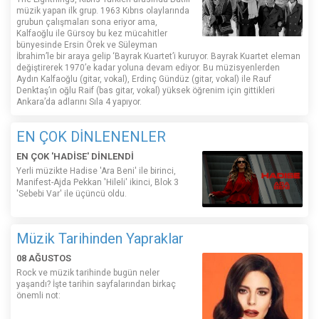
müzik yapan ilk grup. 1963 Kıbrıs olaylarında
grubun çalışmaları sona eriyor ama,
Kalfaoğlu ile Gürsoy bu kez mücahitler
bünyesinde Ersin Örek ve Süleyman
İbrahim’le bir araya gelip ‘Bayrak Kuartet’i kuruyor. Bayrak Kuartet eleman
değiştirerek 1970’e kadar yoluna devam ediyor. Bu müzisyenlerden
Aydın Kalfaoğlu (gitar, vokal), Erdinç Gündüz (gitar, vokal) ile Rauf
Denktaş’ın oğlu Raif (bas gitar, vokal) yüksek öğrenim için gittikleri
Ankara’da adlarını Sıla 4 yapıyor.
EN ÇOK DİNLENENLER
EN ÇOK 'HADİSE' DİNLENDİ
Yerli müzikte Hadise 'Ara Beni' ile birinci,
Manifest-Ajda Pekkan 'Hileli' ikinci, Blok 3
'Sebebi Var' ile üçüncü oldu.
Müzik Tarihinden Yapraklar
08 AĞUSTOS
Rock ve müzik tarihinde bugün neler
yaşandı? İşte tarihin sayfalarından birkaç
önemli not: