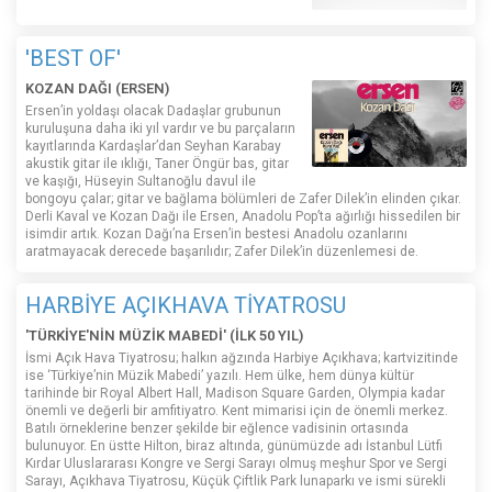
'BEST OF'
KOZAN DAĞI (ERSEN)
Ersen’in yoldaşı olacak Dadaşlar grubunun
kuruluşuna daha iki yıl vardır ve bu parçaların
kayıtlarında Kardaşlar’dan Seyhan Karabay
akustik gitar ile ıklığı, Taner Öngür bas, gitar
ve kaşığı, Hüseyin Sultanoğlu davul ile
bongoyu çalar; gitar ve bağlama bölümleri de Zafer Dilek’in elinden çıkar.
Derli Kaval ve Kozan Dağı ile Ersen, Anadolu Pop’ta ağırlığı hissedilen bir
isimdir artık. Kozan Dağı’na Ersen’in bestesi Anadolu ozanlarını
aratmayacak derecede başarılıdır; Zafer Dilek’in düzenlemesi de.
HARBİYE AÇIKHAVA TİYATROSU
'TÜRKİYE'NİN MÜZİK MABEDİ' (İLK 50 YIL)
İsmi Açık Hava Tiyatrosu; halkın ağzında Harbiye Açıkhava; kartvizitinde
ise ‘Türkiye’nin Müzik Mabedi’ yazılı. Hem ülke, hem dünya kültür
tarihinde bir Royal Albert Hall, Madison Square Garden, Olympia kadar
önemli ve değerli bir amfitiyatro. Kent mimarisi için de önemli merkez.
Batılı örneklerine benzer şekilde bir eğlence vadisinin ortasında
bulunuyor. En üstte Hilton, biraz altında, günümüzde adı İstanbul Lütfi
Kırdar Uluslararası Kongre ve Sergi Sarayı olmuş meşhur Spor ve Sergi
Sarayı, Açıkhava Tiyatrosu, Küçük Çiftlik Park lunaparkı ve ismi sürekli