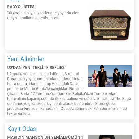
RADYO LİSTESİ
Türkiye´nin büyük kentlerinde yayında olan
radyo kanallarının geniş listesi
Yeni Albümler
U2'DAN YENİ TEKLİ: 'FIREFLIES'
U2 grubu yeni tekli ile geri döndü. Street of
Dreams'in yayınlanmasından sadece birkaç
hafta sonra, İrlandalı grup Hollandalı DJ ve
prodüktör Martin Garrix'le çalıştıkları Fireflies'ı
çıkardı. Şarkı, 17 Temmuz'da Garrix'in Belçika'daki Tomorrowland
festivalinin kapanış setinde ilk kez çalındı ​​ve sürpriz bir şekilde The Edge
de sahneye çıkarak şarkıyı canlı olarak seslendirdi. Ertesi gece,
prodüktör Fireflies'ı Kanada'nın Quebec şehrindeki konserinin finalinde
tekrar dinletti.
Kayıt Odası
MARILYN MANSON'UN YENİALBÜMÜ 14