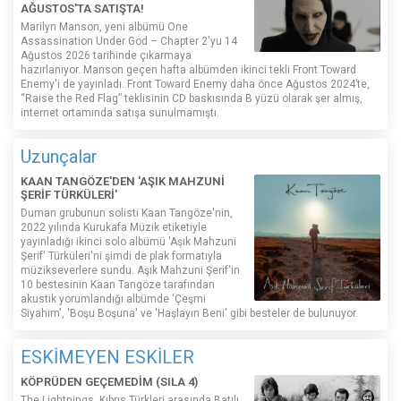
AĞUSTOS'TA SATIŞTA!
Marilyn Manson, yeni albümü One
Assassination Under God – Chapter 2'yu 14
Ağustos 2026 tarihinde çıkarmaya
hazırlanıyor. Manson geçen hafta albümden ikinci tekli Front Toward
Enemy'i de yayınladı. Front Toward Enemy daha önce Ağustos 2024’te,
“Raise the Red Flag” teklisinin CD baskısında B yüzü olarak şer almış,
internet ortamında satışa sunulmamıştı.
Uzunçalar
KAAN TANGÖZE'DEN 'AŞIK MAHZUNİ
ŞERİF TÜRKÜLERİ'
Duman grubunun solisti Kaan Tangöze'nin,
2022 yılında Kurukafa Müzik etiketiyle
yayınladığı ikinci solo albümü 'Aşık Mahzuni
Şerif' Türküleri'ni şimdi de plak formatıyla
müzikseverlere sundu. Aşık Mahzuni Şerif'in
10 bestesinin Kaan Tangöze tarafından
akustik yorumlandığı albümde 'Çeşmi
Siyahım', 'Boşu Boşuna' ve 'Haşlayın Beni' gibi besteler de bulunuyor.
ESKİMEYEN ESKİLER
KÖPRÜDEN GEÇEMEDİM (SILA 4)
The Lightnings, Kıbrıs Türkleri arasında Batılı