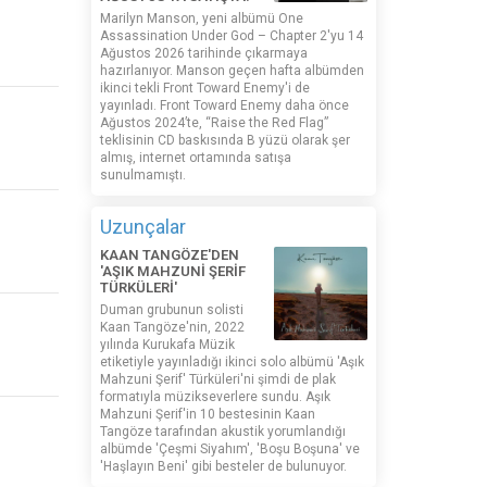
Marilyn Manson, yeni albümü One
Assassination Under God – Chapter 2'yu 14
Ağustos 2026 tarihinde çıkarmaya
hazırlanıyor. Manson geçen hafta albümden
ikinci tekli Front Toward Enemy'i de
yayınladı. Front Toward Enemy daha önce
Ağustos 2024’te, “Raise the Red Flag”
teklisinin CD baskısında B yüzü olarak şer
almış, internet ortamında satışa
sunulmamıştı.
Uzunçalar
KAAN TANGÖZE'DEN
'AŞIK MAHZUNİ ŞERİF
TÜRKÜLERİ'
Duman grubunun solisti
Kaan Tangöze'nin, 2022
yılında Kurukafa Müzik
etiketiyle yayınladığı ikinci solo albümü 'Aşık
Mahzuni Şerif' Türküleri'ni şimdi de plak
formatıyla müzikseverlere sundu. Aşık
Mahzuni Şerif'in 10 bestesinin Kaan
Tangöze tarafından akustik yorumlandığı
albümde 'Çeşmi Siyahım', 'Boşu Boşuna' ve
'Haşlayın Beni' gibi besteler de bulunuyor.