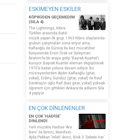
ESKİMEYEN ESKİLER
KÖPRÜDEN GEÇEMEDİM
(SILA 4)
The Lightnings, Kıbrıs
Türkleri arasında Batılı
müzik yapan ilk grup. 1963 Kıbrıs olaylarında
grubun çalışmaları sona eriyor ama,
Kalfaoğlu ile Gürsoy bu kez mücahitler
bünyesinde Ersin Örek ve Süleyman
İbrahim’le bir araya gelip ‘Bayrak Kuartet’i
kuruyor. Bayrak Kuartet eleman değiştirerek
1970’e kadar yoluna devam ediyor. Bu
müzisyenlerden Aydın Kalfaoğlu (gitar,
vokal), Erdinç Gündüz (gitar, vokal) ile Rauf
Denktaş’ın oğlu Raif (bas gitar, vokal) yüksek
öğrenim için gittikleri Ankara’da adlarını Sıla
4 yapıyor.
EN ÇOK DİNLENENLER
EN ÇOK 'HADİSE'
DİNLENDİ
Yerli müzikte Hadise 'Ara
Beni' ile birinci, Manifest-
Ajda Pekkan 'Hileli' ikinci, Blok 3 'Sebebi Var'