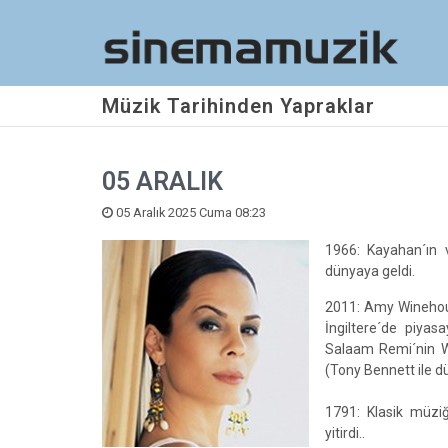
Müzik Tarihinden Yapraklar
05 ARALIK
05 Aralık 2025 Cuma 08:23
1966: Kayahan´ın v
dünyaya geldi.
2011: Amy Winehou
İngiltere´de piya
Salaam Remi´nin Win
(Tony Bennett ile d
1791: Klasik müzi
yitirdi..