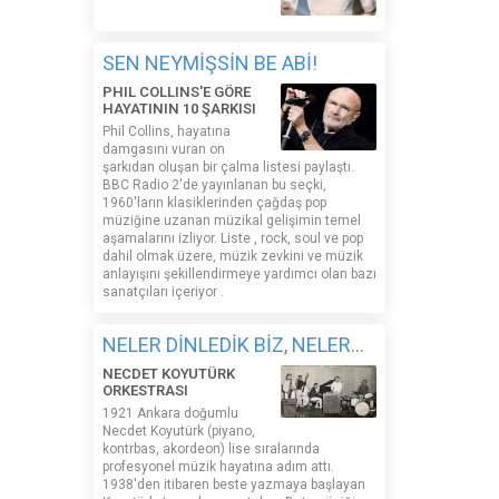
SEN NEYMİŞSİN BE ABİ!
PHIL COLLINS'E GÖRE
HAYATININ 10 ŞARKISI
Phil Collins, hayatına
damgasını vuran on
şarkıdan oluşan bir çalma listesi paylaştı.
BBC Radio 2'de yayınlanan bu seçki,
1960'ların klasiklerinden çağdaş pop
müziğine uzanan müzikal gelişimin temel
aşamalarını izliyor. Liste , rock, soul ve pop
dahil olmak üzere, müzik zevkini ve müzik
anlayışını şekillendirmeye yardımcı olan bazı
sanatçıları içeriyor .
NELER DİNLEDİK BİZ, NELER...
NECDET KOYUTÜRK
ORKESTRASI
1921 Ankara doğumlu
Necdet Koyutürk (piyano,
kontrbas, akordeon) lise sıralarında
profesyonel müzik hayatına adım attı.
1938'den itibaren beste yazmaya başlayan