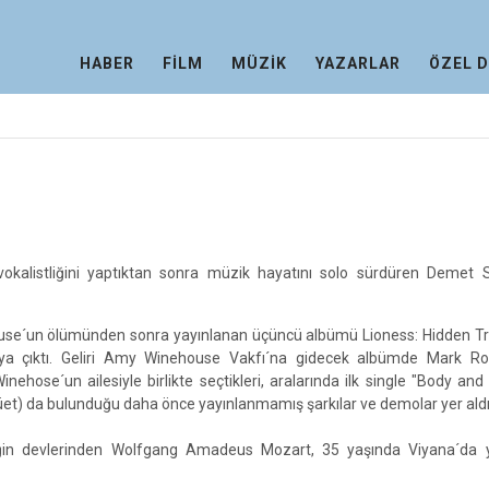
HABER
FİLM
MÜZİK
YAZARLAR
ÖZEL 
okalistliğini yaptıktan sonra müzik hayatını solo sürdüren Demet S
se´un ölümünden sonra yayınlanan üçüncü albümü Lioness: Hidden Tr
saya çıktı. Geliri Amy Winehouse Vakfı´na gidecek albümde Mark R
ehose´un ailesiyle birlikte seçtikleri, aralarında ilk single "Body and
üet) da bulunduğu daha önce yayınlanmamış şarkılar ve demolar yer aldı
ğin devlerinden Wolfgang Amadeus Mozart, 35 yaşında Viyana´da 