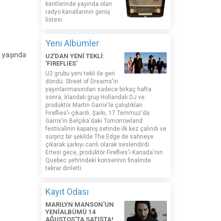
kentlerinde yayında olan
radyo kanallarının geniş
listesi
Yeni Albümler
 yaşında
U2'DAN YENİ TEKLİ:
'FIREFLIES'
U2 grubu yeni tekli ile geri
döndü. Street of Dreams'in
yayınlanmasından sadece birkaç hafta
sonra, İrlandalı grup Hollandalı DJ ve
prodüktör Martin Garrix'le çalıştıkları
Fireflies'ı çıkardı. Şarkı, 17 Temmuz'da
Garrix'in Belçika'daki Tomorrowland
festivalinin kapanış setinde ilk kez çalındı ​​ve
sürpriz bir şekilde The Edge de sahneye
çıkarak şarkıyı canlı olarak seslendirdi.
Ertesi gece, prodüktör Fireflies'ı Kanada'nın
Quebec şehrindeki konserinin finalinde
tekrar dinletti.
Kayıt Odası
MARILYN MANSON'UN
YENİALBÜMÜ 14
AĞUSTOS'TA SATIŞTA!