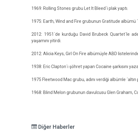
1969: Rolling Stones grubu Let It Bleed´i plak yaptı.
1975: Earth, Wind and Fire grubunun Gratitude albümü ´a
2012: 1951´de kurduğu David Brubeck Quartet´le adet
yaşamını yitirdi.
2012: Alicia Keys, Girl On Fire albümüyle ABD listelerin
1938: Eric Clapton´ı şöhret yapan Cocaine şarkısını ya
1975 Fleetwood Mac grubu, adını verdiği albümle ´altın 
1968: Blind Melon grubunun davulcusu Glen Graham, Co
Diğer Haberler