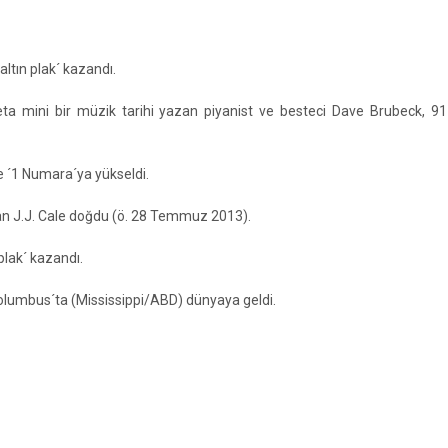
ltın plak´ kazandı.
a mini bir müzik tarihi yazan piyanist ve besteci Dave Brubeck, 91
de ´1 Numara´ya yükseldi.
zan J.J. Cale doğdu (ö. 28 Temmuz 2013).
plak´ kazandı.
lumbus´ta (Mississippi/ABD) dünyaya geldi.