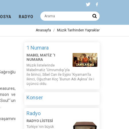
DOSYA
RADYO
Anasayfa
Müzik Tarihinden Yapraklar
1 Numara
MABEL MATİZ '1
NUMARA
Müzik listelerinde
Mabelmatiz ‘Umrumdışı'yla
ağıroğlu
ile birinci, Sibel Can ile Eypio 'Kıyamam'la
ikinci, Oğuzhan Koç 'Bunun Adı Aşksa' ile i
üçüncü oldu.
easures,
onson ve
Konser
 Soul"´un
.
Radyo
yaşamını
RADYO LİSTESİ
Türkiye´nin büyük