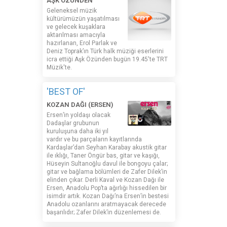
AŞK ÖZÜNDEN
Geleneksel müzik
kültürümüzün yaşatılması
ve gelecek kuşaklara
aktarılması amacıyla
hazırlanan, Erol Parlak ve
Deniz Toprak’ın Türk halk müziği eserlerini
icra ettiği Aşk Özünden bugün 19.45'te TRT
Müzik'te.
'BEST OF'
KOZAN DAĞI (ERSEN)
Ersen’in yoldaşı olacak
Dadaşlar grubunun
kuruluşuna daha iki yıl
vardır ve bu parçaların kayıtlarında
Kardaşlar’dan Seyhan Karabay akustik gitar
ile ıklığı, Taner Öngür bas, gitar ve kaşığı,
Hüseyin Sultanoğlu davul ile bongoyu çalar;
gitar ve bağlama bölümleri de Zafer Dilek’in
elinden çıkar. Derli Kaval ve Kozan Dağı ile
Ersen, Anadolu Pop’ta ağırlığı hissedilen bir
isimdir artık. Kozan Dağı’na Ersen’in bestesi
Anadolu ozanlarını aratmayacak derecede
başarılıdır; Zafer Dilek’in düzenlemesi de.