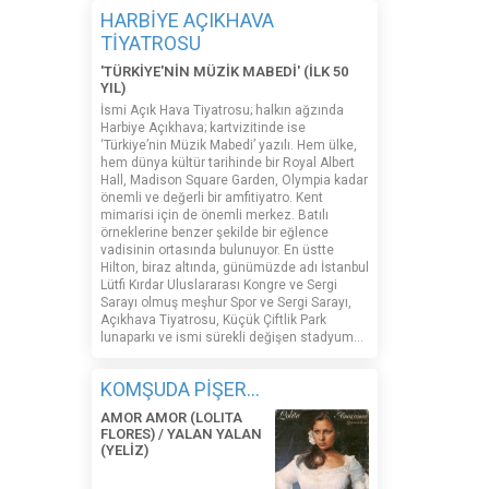
HARBİYE AÇIKHAVA
TİYATROSU
'TÜRKİYE'NİN MÜZİK MABEDİ' (İLK 50
YIL)
İsmi Açık Hava Tiyatrosu; halkın ağzında
Harbiye Açıkhava; kartvizitinde ise
‘Türkiye’nin Müzik Mabedi’ yazılı. Hem ülke,
hem dünya kültür tarihinde bir Royal Albert
Hall, Madison Square Garden, Olympia kadar
önemli ve değerli bir amfitiyatro. Kent
mimarisi için de önemli merkez. Batılı
örneklerine benzer şekilde bir eğlence
vadisinin ortasında bulunuyor. En üstte
Hilton, biraz altında, günümüzde adı İstanbul
Lütfi Kırdar Uluslararası Kongre ve Sergi
Sarayı olmuş meşhur Spor ve Sergi Sarayı,
Açıkhava Tiyatrosu, Küçük Çiftlik Park
lunaparkı ve ismi sürekli değişen stadyum…
KOMŞUDA PİŞER...
AMOR AMOR (LOLITA
FLORES) / YALAN YALAN
(YELİZ)