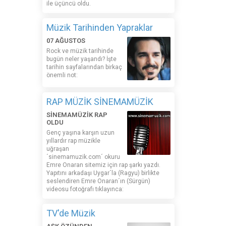
ile üçüncü oldu.
Müzik Tarihinden Yapraklar
07 AĞUSTOS
Rock ve müzik tarihinde
bugün neler yaşandı? İşte
tarihin sayfalarından birkaç
önemli not:
RAP MÜZİK SİNEMAMÜZİK
SİNEMAMÜZİK RAP
OLDU
Genç yaşına karşın uzun
yıllardır rap müzikle
uğraşan
´sinemamuzik.com´ okuru
Emre Onaran sitemiz için rap şarkı yazdı.
Yapıtını arkadaşı Uygar´la (Ragyu) birlikte
seslendiren Emre Onaran´ın (Sürgün)
videosu fotoğrafı tıklayınca:
TV'de Müzik