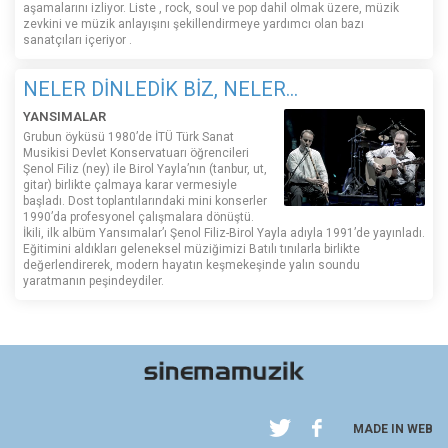
aşamalarını izliyor. Liste , rock, soul ve pop dahil olmak üzere, müzik
zevkini ve müzik anlayışını şekillendirmeye yardımcı olan bazı
sanatçıları içeriyor .
NELER DİNLEDİK BİZ, NELER...
YANSIMALAR
Grubun öyküsü 1980’de İTÜ Türk Sanat
Musikisi Devlet Konservatuarı öğrencileri
Şenol Filiz (ney) ile Birol Yayla’nın (tanbur, ut,
gitar) birlikte çalmaya karar vermesiyle
başladı. Dost toplantılarındaki mini konserler
1990’da profesyonel çalışmalara dönüştü.
İkili, ilk albüm Yansımalar’ı Şenol Filiz-Birol Yayla adıyla 1991’de yayınladı.
Eğitimini aldıkları geleneksel müziğimizi Batılı tınılarla birlikte
değerlendirerek, modern hayatın keşmekeşinde yalın soundu
yaratmanın peşindeydiler.
MADE IN WEB