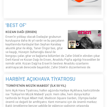
'BEST OF'
KOZAN DAĞI (ERSEN)
Ersen’in yoldaşı olacak Dadaşlar grubunun
kuruluşuna daha iki yıl vardır ve bu parçaların
kayıtlarında Kardaşlar’dan Seyhan Karabay
akustik gitar ile ıklığı, Taner Öngür bas, gitar
ve kaşığı, Hüseyin Sultanoğlu davul ile
bongoyu çalar; gitar ve bağlama bölümleri de Zafer Dilek’in elinden çıkar.
Derli Kaval ve Kozan Dağı ile Ersen, Anadolu Pop’ta ağırlığı hissedilen bir
isimdir artık. Kozan Dağı’na Ersen’in bestesi Anadolu ozanlarını
aratmayacak derecede başarılıdır; Zafer Dilek’in düzenlemesi de.
HARBİYE AÇIKHAVA TİYATROSU
'TÜRKİYE'NİN MÜZİK MABEDİ' (İLK 50 YIL)
İsmi Açık Hava Tiyatrosu; halkın ağzında Harbiye Açıkhava; kartvizitinde
ise ‘Türkiye’nin Müzik Mabedi’ yazılı. Hem ülke, hem dünya kültür
tarihinde bir Royal Albert Hall, Madison Square Garden, Olympia kadar
önemli ve değerli bir amfitiyatro. Kent mimarisi için de önemli merkez.
Batılı örneklerine benzer şekilde bir eğlence vadisinin ortasında