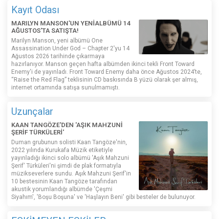
Kayıt Odası
MARILYN MANSON'UN YENİALBÜMÜ 14
AĞUSTOS'TA SATIŞTA!
Marilyn Manson, yeni albümü One
Assassination Under God – Chapter 2'yu 14
Ağustos 2026 tarihinde çıkarmaya
hazırlanıyor. Manson geçen hafta albümden ikinci tekli Front Toward
Enemy'i de yayınladı. Front Toward Enemy daha önce Ağustos 2024’te,
“Raise the Red Flag” teklisinin CD baskısında B yüzü olarak şer almış,
internet ortamında satışa sunulmamıştı.
Uzunçalar
KAAN TANGÖZE'DEN 'AŞIK MAHZUNİ
ŞERİF TÜRKÜLERİ'
Duman grubunun solisti Kaan Tangöze'nin,
2022 yılında Kurukafa Müzik etiketiyle
yayınladığı ikinci solo albümü 'Aşık Mahzuni
Şerif' Türküleri'ni şimdi de plak formatıyla
müzikseverlere sundu. Aşık Mahzuni Şerif'in
10 bestesinin Kaan Tangöze tarafından
akustik yorumlandığı albümde 'Çeşmi
Siyahım', 'Boşu Boşuna' ve 'Haşlayın Beni' gibi besteler de bulunuyor.