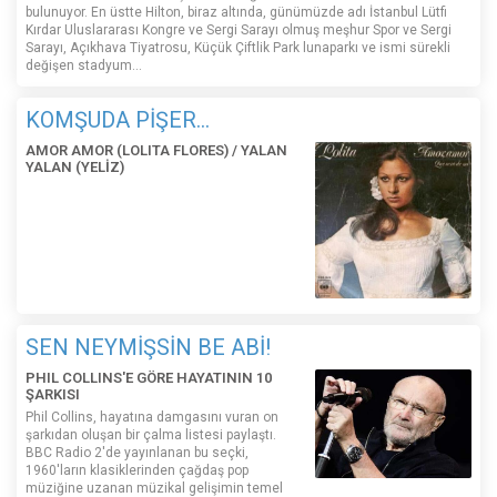
bulunuyor. En üstte Hilton, biraz altında, günümüzde adı İstanbul Lütfi
Kırdar Uluslararası Kongre ve Sergi Sarayı olmuş meşhur Spor ve Sergi
Sarayı, Açıkhava Tiyatrosu, Küçük Çiftlik Park lunaparkı ve ismi sürekli
değişen stadyum…
KOMŞUDA PİŞER...
AMOR AMOR (LOLITA FLORES) / YALAN
YALAN (YELİZ)
SEN NEYMİŞSİN BE ABİ!
PHIL COLLINS'E GÖRE HAYATININ 10
ŞARKISI
Phil Collins, hayatına damgasını vuran on
şarkıdan oluşan bir çalma listesi paylaştı.
BBC Radio 2'de yayınlanan bu seçki,
1960'ların klasiklerinden çağdaş pop
müziğine uzanan müzikal gelişimin temel