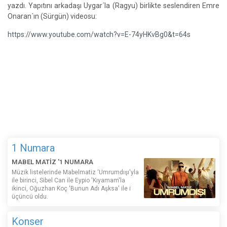
yazdı. Yapıtını arkadaşı Uygar´la (Ragyu) birlikte seslendiren Emre
Onaran´ın (Sürgün) videosu:
https://www.youtube.com/watch?v=E-74yHKvBg0&t=64s
1 Numara
MABEL MATİZ '1 NUMARA
Müzik listelerinde Mabelmatiz ‘Umrumdışı'yla
ile birinci, Sibel Can ile Eypio 'Kıyamam'la
ikinci, Oğuzhan Koç 'Bunun Adı Aşksa' ile i
üçüncü oldu.
Konser