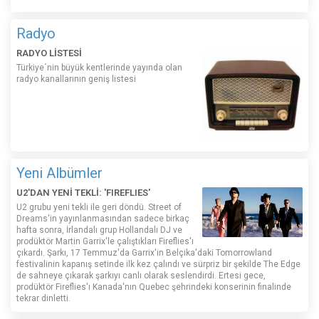
Radyo
RADYO LİSTESİ
Türkiye´nin büyük kentlerinde yayında olan
radyo kanallarının geniş listesi
Yeni Albümler
U2'DAN YENİ TEKLİ: 'FIREFLIES'
U2 grubu yeni tekli ile geri döndü. Street of
Dreams'in yayınlanmasından sadece birkaç
hafta sonra, İrlandalı grup Hollandalı DJ ve
prodüktör Martin Garrix'le çalıştıkları Fireflies'ı
çıkardı. Şarkı, 17 Temmuz'da Garrix'in Belçika'daki Tomorrowland
festivalinin kapanış setinde ilk kez çalındı ​​ve sürpriz bir şekilde The Edge
de sahneye çıkarak şarkıyı canlı olarak seslendirdi. Ertesi gece,
prodüktör Fireflies'ı Kanada'nın Quebec şehrindeki konserinin finalinde
tekrar dinletti.