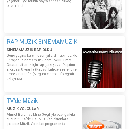
yaşandı? İşte tarihin sayfalarından birkaç
önemli not:
RAP MÜZİK SİNEMAMÜZİK
SİNEMAMÜZİK RAP OLDU
Genç yaşına karşın uzun yıllardır rap müzikle
uğraşan ´sinemamuzik.com´ okuru Emre
Onaran sitemiz için rap şarkı yazdı. Yapıtını
arkadaşı Uygar´la (Ragyu) birlikte seslendiren
Emre Onaran´ın (Sürgün) videosu fotoğrafı
tıklayınca:
TV'de Müzik
MÜZİK YOLCULARI
Ahmet Baran ve Mine Geçili’yle özel şarkılar
bugün 21.15’de TRT Müzik'te ekranlara
gelecek Müzik Yolcuları programında.