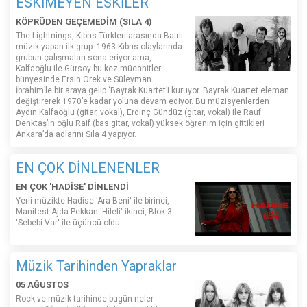
ESKİMEYEN ESKİLER
KÖPRÜDEN GEÇEMEDİM (SILA 4)
The Lightnings, Kıbrıs Türkleri arasında Batılı
müzik yapan ilk grup. 1963 Kıbrıs olaylarında
grubun çalışmaları sona eriyor ama,
Kalfaoğlu ile Gürsoy bu kez mücahitler
bünyesinde Ersin Örek ve Süleyman
İbrahim’le bir araya gelip ‘Bayrak Kuartet’i kuruyor. Bayrak Kuartet eleman
değiştirerek 1970’e kadar yoluna devam ediyor. Bu müzisyenlerden
Aydın Kalfaoğlu (gitar, vokal), Erdinç Gündüz (gitar, vokal) ile Rauf
Denktaş’ın oğlu Raif (bas gitar, vokal) yüksek öğrenim için gittikleri
Ankara’da adlarını Sıla 4 yapıyor.
EN ÇOK DİNLENENLER
EN ÇOK 'HADİSE' DİNLENDİ
Yerli müzikte Hadise 'Ara Beni' ile birinci,
Manifest-Ajda Pekkan 'Hileli' ikinci, Blok 3
'Sebebi Var' ile üçüncü oldu.
Müzik Tarihinden Yapraklar
05 AĞUSTOS
Rock ve müzik tarihinde bugün neler