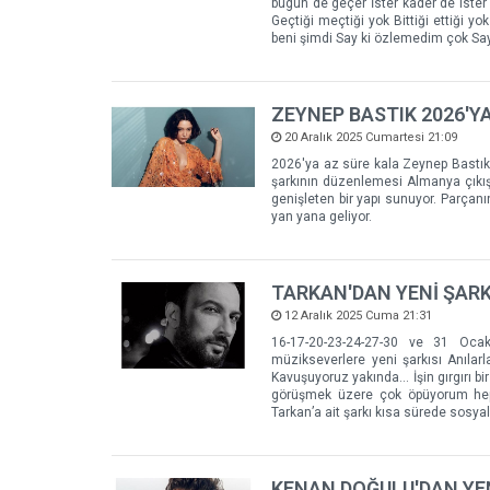
bugün de geçer İster kader de ister k
Geçtiği meçtiği yok Bittiği ettiği y
beni şimdi Say ki özlemedim çok S
ZEYNEP BASTIK 2026'YA
20 Aralık 2025 Cumartesi 21:09
2026'ya az süre kala Zeynep Bastık, ye
şarkının düzenlemesi Almanya çıkışl
genişleten bir yapı sunuyor. Parçanı
yan yana geliyor.
TARKAN'DAN YENİ ŞARK
12 Aralık 2025 Cuma 21:31
16-17-20-23-24-27-30 ve 31 Ocak
müzikseverlere yeni şarkısı Anılarl
Kavuşuyoruz yakında... İşin gırgırı b
görüşmek üzere çok öpüyorum hepini
Tarkan’a ait şarkı kısa sürede sos
KENAN DOĞULU'DAN YEN