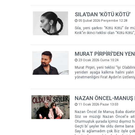
SILA'DAN 'KÖTÜ KÖTÜ'
05 Şubat 2026 Perşembe 12:28
Sıla, yeni şarkısı “Kötü Kötü” ile 
Kırık”ın ikinci teklisi olan “Kötü Köt
MURAT PİRPİRİ'DEN YENİ 
23 Ocak 2026 Cuma 10:24
Murat Pirpiri, yeni teklisi “İyi Olabil
yeniden ayağa kalkma halini yalın b
yönetmenliğini Fırat Aydın’ın üstleniy
NAZAN ÖNCEL-MANUŞ BAB
11 Ocak 2026 Pazar 13:03
Nazan Öncel ile Manuş Baba düetinde
Söz ve müziği Nazan Öncel'e ait
Oturmuştuk şurada İçimiz dışımız har
Geçti bi’ şeyler Ne oldu deme bana B
Say ki ağlamadım çok Biz öyle ço