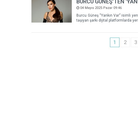
BURCU GÜNEŞ'TEN 'YAN
04 Mayıs 2025 Pazar 09:46
Burcu Güneş “Yankın Var” isimli yeni 
taşıyan şarkı dijital platformlarda yeri
1
2
3