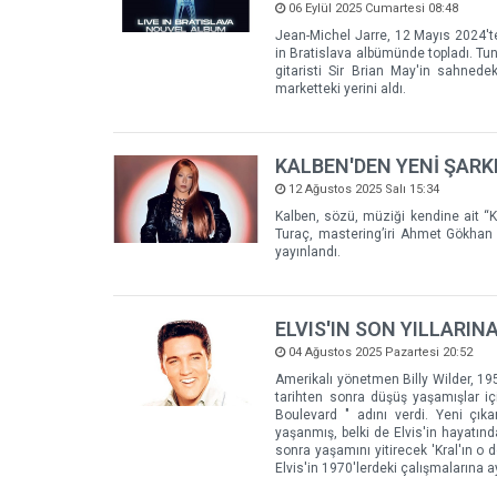
06 Eylül 2025 Cumartesi 08:48
Jean-Michel Jarre, 12 Mayıs 2024'te 
in Bratislava albümünde topladı. Tun
gitaristi Sir Brian May'in sahnede
marketteki yerini aldı.
KALBEN'DEN YENİ ŞARKI
12 Ağustos 2025 Salı 15:34
Kalben, sözü, müziği kendine ait “K
Turaç, mastering’iri Ahmet Gökhan C
yayınlandı.
ELVIS'IN SON YILLARIN
04 Ağustos 2025 Pazartesi 20:52
Amerikalı yönetmen Billy Wilder, 1950
tarihten sonra düşüş yaşamışlar içi
Boulevard " adını verdi. Yeni çı
yaşanmış, belki de Elvis'in hayatında
sonra yaşamını yitirecek 'Kral'ın o d
Elvis'in 1970'lerdeki çalışmalarına ay