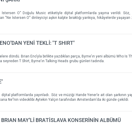
İstersen O” Doğulu Music etiketiyle dijital platformlarda yayına verildi. Söz
n “Ne İstersen O” dinleyiciyi aşkın kalpte bıraktığı yankıya, hikâyelerde yaşaya
ENO'DAN YENİ TEKLİ: 'T SHIRT'
istelere döndü. Brian Eno'yla birlikte yazdıkları parça, Byrne'ın yeni albümü Who Is 
a seyreden T Shirt, Byrne'ın Talking Heads grubu günleri tadında.
'
dijital platformlarda yayınladı.. Söz ve müziği Hande Yener’e ait olan şarkının yap
ana Ne”nin videoklibi Aytekin Yalçın tarafından Amsterdam’da iki günde çekildi.
 BRIAN MAY'Lİ BRATİSLAVA KONSERİNİN ALBÜMÜ