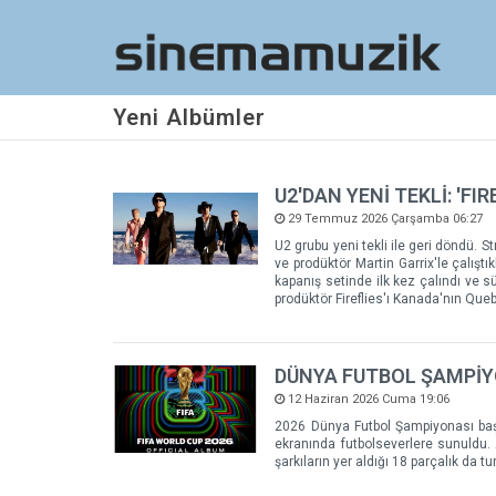
Yeni Albümler
U2'DAN YENİ TEKLİ: 'FIR
29 Temmuz 2026 Çarşamba 06:27
U2 grubu yeni tekli ile geri döndü. 
ve prodüktör Martin Garrix'le çalıştı
kapanış setinde ilk kez çalındı ​​ve 
prodüktör Fireflies'ı Kanada'nın Queb
DÜNYA FUTBOL ŞAMPİY
12 Haziran 2026 Cuma 19:06
2026 Dünya Futbol Şampiyonası başlad
ekranında futbolseverlere sunuldu. 
şarkıların yer aldığı 18 parçalık da t