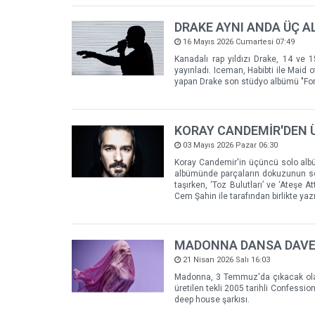
DRAKE AYNI ANDA ÜÇ A
16 Mayıs 2026 Cumartesi 07:49
Kanadalı rap yıldızı Drake, 14 ve
yayınladı. Iceman, Habibti ile Maid o
yapan Drake son stüdyo albümü "For
KORAY CANDEMİR'DEN 
03 Mayıs 2026 Pazar 06:30
Koray Candemir'in üçüncü solo albüm
albümünde parçaların dokuzunun söz
taşırken, ‘Toz Bulutları’ ve ‘Ateşe 
Cem Şahin ile tarafından birlikte yazı
MADONNA DANSA DAVET E
21 Nisan 2026 Salı 16:03
Madonna, 3 Temmuz'da çıkacak olan "C
üretilen tekli 2005 tarihli Confess
deep house şarkısı.