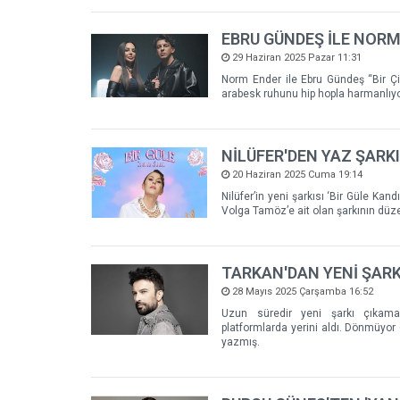
EBRU GÜNDEŞ İLE NORM
29 Haziran 2025 Pazar 11:31
Norm Ender ile Ebru Gündeş “Bir Çif
arabesk ruhunu hip hopla harmanlıyo
NİLÜFER'DEN YAZ ŞARKIS
20 Haziran 2025 Cuma 19:14
Nilüfer’in yeni şarkısı ‘Bir Güle Kand
Volga Tamöz’e ait olan şarkının düz
TARKAN'DAN YENİ ŞARK
28 Mayıs 2025 Çarşamba 16:52
Uzun süredir yeni şarkı çıkamay
platformlarda yerini aldı. Dönmüyor G
yazmış.