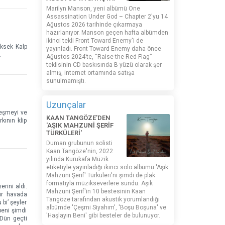
Marilyn Manson, yeni albümü One
Assassination Under God – Chapter 2'yu 14
Ağustos 2026 tarihinde çıkarmaya
hazırlanıyor. Manson geçen hafta albümden
ikinci tekli Front Toward Enemy'i de
üksek Kalp
yayınladı. Front Toward Enemy daha önce
.
Ağustos 2024’te, “Raise the Red Flag”
teklisinin CD baskısında B yüzü olarak şer
almış, internet ortamında satışa
sunulmamıştı.
Uzunçalar
zleşmeyi ve
KAAN TANGÖZE'DEN
kının klip
'AŞIK MAHZUNİ ŞERİF
TÜRKÜLERİ'
Duman grubunun solisti
Kaan Tangöze'nin, 2022
yılında Kurukafa Müzik
etiketiyle yayınladığı ikinci solo albümü 'Aşık
Mahzuni Şerif' Türküleri'ni şimdi de plak
formatıyla müzikseverlere sundu. Aşık
rini aldı.
Mahzuni Şerif'in 10 bestesinin Kaan
ür havada
Tangöze tarafından akustik yorumlandığı
bi’ şeyler
albümde 'Çeşmi Siyahım', 'Boşu Boşuna' ve
beni şimdi
'Haşlayın Beni' gibi besteler de bulunuyor.
Dün geçti