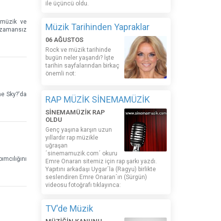
ile üçüncü oldu.
, müzik ve
Müzik Tarihinden Yapraklar
n zamansız
06 AĞUSTOS
Rock ve müzik tarihinde
bugün neler yaşandı? İşte
tarihin sayfalarından birkaç
önemli not:
The Sky?'da
RAP MÜZİK SİNEMAMÜZİK
SİNEMAMÜZİK RAP
OLDU
Genç yaşına karşın uzun
yıllardır rap müzikle
uğraşan
´sinemamuzik.com´ okuru
ımcılığını
Emre Onaran sitemiz için rap şarkı yazdı.
Yapıtını arkadaşı Uygar´la (Ragyu) birlikte
seslendiren Emre Onaran´ın (Sürgün)
videosu fotoğrafı tıklayınca:
TV'de Müzik