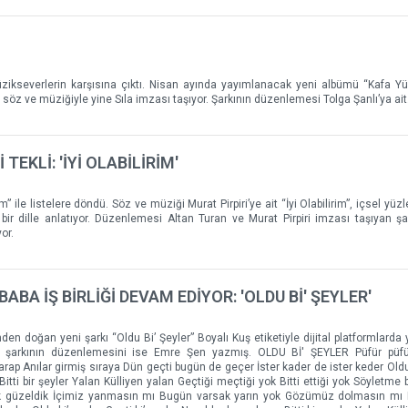
müzikseverlerin karşısına çıktı. Nisan ayında yayımlanacak yeni albümü “Kafa Y
ü”, söz ve müziğiyle yine Sıla imzası taşıyor. Şarkının düzenlemesi Tolga Şanlı’ya ait
TEKLİ: 'İYİ OLABİLİRİM'
irim” ile listelere döndü. Söz ve müziği Murat Pirpiri’ye ait “İyi Olabilirim”, içsel yü
ir dille anlatıyor. Düzenlemesi Altan Turan ve Murat Pirpiri imzası taşıyan şar
or.
A İŞ BİRLİĞİ DEVAM EDİYOR: 'OLDU Bİ' ŞEYLER'
n doğan yeni şarkı “Oldu Bi’ Şeyler” Boyalı Kuş etiketiyle dijital platformlarda ye
 şarkının düzenlemesini ise Emre Şen yazmış. OLDU Bİ' ŞEYLER Püfür püf
ap Anılar girmiş sıraya Dün geçti bugün de geçer İster kader de ister keder Oldu 
itti bir şeyler Yalan Külliyen yalan Geçtiği meçtiği yok Bitti ettiği yok Söyletme 
k güzeldik İçimiz yanmasın mı Bugün varsak yarın yok Gözümüz dolmasın mı 