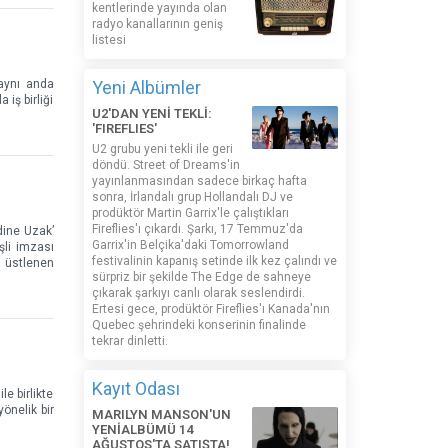
kentlerinde yayında olan
radyo kanallarının geniş
listesi
 aynı anda
Yeni Albümler
iş birliği
U2'DAN YENİ TEKLİ:
'FIREFLIES'
U2 grubu yeni tekli ile geri
döndü. Street of Dreams'in
yayınlanmasından sadece birkaç hafta
sonra, İrlandalı grup Hollandalı DJ ve
prodüktör Martin Garrix'le çalıştıkları
Fireflies'ı çıkardı. Şarkı, 17 Temmuz'da
dine Uzak’
Garrix'in Belçika'daki Tomorrowland
şli imzası
festivalinin kapanış setinde ilk kez çalındı ​​ve
ü üstlenen
sürpriz bir şekilde The Edge de sahneye
çıkarak şarkıyı canlı olarak seslendirdi.
Ertesi gece, prodüktör Fireflies'ı Kanada'nın
Quebec şehrindeki konserinin finalinde
tekrar dinletti.
Kayıt Odası
e birlikte
önelik bir
MARILYN MANSON'UN
YENİALBÜMÜ 14
AĞUSTOS'TA SATIŞTA!