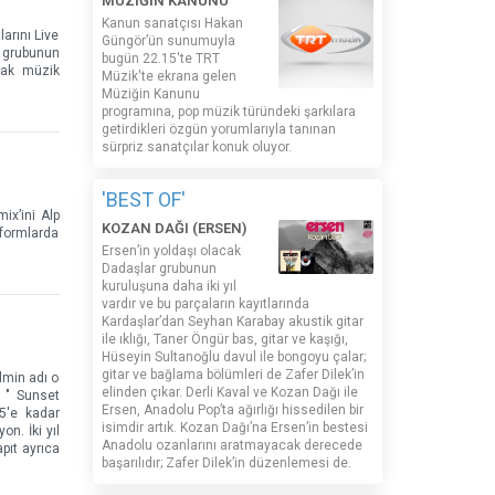
MÜZİĞİN KANUNU
Kanun sanatçısı Hakan
arını Live
Güngör’ün sunumuyla
n grubunun
bugün 22.15'te TRT
arak müzik
Müzik'te ekrana gelen
Müziğin Kanunu
programına, pop müzik türündeki şarkılara
getirdikleri özgün yorumlarıyla tanınan
sürpriz sanatçılar konuk oluyor.
'BEST OF'
ix’ini Alp
KOZAN DAĞI (ERSEN)
tformlarda
Ersen’in yoldaşı olacak
Dadaşlar grubunun
kuruluşuna daha iki yıl
vardır ve bu parçaların kayıtlarında
Kardaşlar’dan Seyhan Karabay akustik gitar
ile ıklığı, Taner Öngür bas, gitar ve kaşığı,
Hüseyin Sultanoğlu davul ile bongoyu çalar;
gitar ve bağlama bölümleri de Zafer Dilek’in
lmin adı o
elinden çıkar. Derli Kaval ve Kozan Dağı ile
e " Sunset
Ersen, Anadolu Pop’ta ağırlığı hissedilen bir
5'e kadar
isimdir artık. Kozan Dağı’na Ersen’in bestesi
on. İki yıl
Anadolu ozanlarını aratmayacak derecede
pıt ayrıca
başarılıdır; Zafer Dilek’in düzenlemesi de.