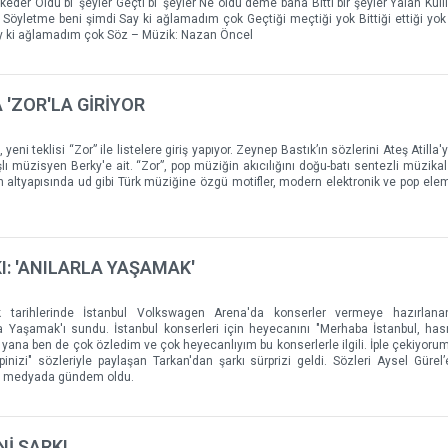
eder Oldu bi’ şeyler Geçti bi’ şeyler Ne oldu deme bana Bitti bir şeyler Yalan Küll
ok Söyletme beni şimdi Say ki ağlamadım çok Geçtiği meçtiği yok Bittiği ettiği yo
ay ki ağlamadım çok Söz – Müzik: Nazan Öncel
 'ZOR'LA GİRİYOR
ni teklisi “Zor” ile listelere giriş yapıyor. Zeynep Bastık’ın sözlerini Ateş Atilla'
ı müzisyen Berky'e ait. “Zor”, pop müziğin akıcılığını doğu-batı sentezli müzikal
n altyapısında ud gibi Türk müziğine özgü motifler, modern elektronik ve pop elem
I: 'ANILARLA YAŞAMAK'
 tarihlerinde İstanbul Volkswagen Arena'da konserler vermeye hazırlana
a Yaşamak'ı sundu. İstanbul konserleri için heyecanını "Merhaba İstanbul, hasre
ir yana ben de çok özledim ve çok heyecanlıyım bu konserlerle ilgili. İple çekiyorum
zi" sözleriyle paylaşan Tarkan'dan şarkı sürprizi geldi. Sözleri Aysel Gürel’
yal medyada gündem oldu.
İ ŞARKI