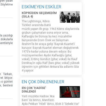
iyen yalan
k Söyletme
ESKİMEYEN ESKİLER
KÖPRÜDEN GEÇEMEDİM
(SILA 4)
The Lightnings, Kıbrıs
Türkleri arasında Batılı
müzik yapan ilk grup. 1963 Kıbrıs olaylarında
grubun çalışmaları sona eriyor ama,
yla yazdığı
Kalfaoğlu ile Gürsoy bu kez mücahitler
 dokularla
bünyesinde Ersin Örek ve Süleyman
entleriyle
İbrahim’le bir araya gelip ‘Bayrak Kuartet’i
kuruyor. Bayrak Kuartet eleman değiştirerek
1970’e kadar yoluna devam ediyor. Bu
müzisyenlerden Aydın Kalfaoğlu (gitar,
vokal), Erdinç Gündüz (gitar, vokal) ile Rauf
Denktaş’ın oğlu Raif (bas gitar, vokal) yüksek
öğrenim için gittikleri Ankara’da adlarını Sıla
4 yapıyor.
n Tarkan,
t bitiyor.
EN ÇOK DİNLENENLER
 o günleri
e, bestesi
EN ÇOK 'HADİSE'
DİNLENDİ
Yerli müzikte Hadise 'Ara
Beni' ile birinci, Manifest-
Ajda Pekkan 'Hileli' ikinci, Blok 3 'Sebebi Var'