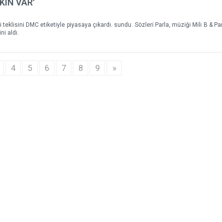
KIN VAR'
teklisini DMC etiketiyle piyasaya çıkardı. sundu. Sözleri Parla, müziği Mili B & Pa
ni aldı.
4
5
6
7
8
9
»