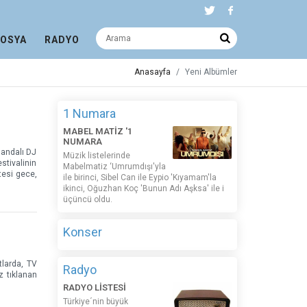
DOSYA
RADYO
Anasayfa
Yeni Albümler
1 Numara
MABEL MATİZ '1
NUMARA
landalı DJ
Müzik listelerinde
estivalinin
Mabelmatiz ‘Umrumdışı'yla
tesi gece,
ile birinci, Sibel Can ile Eypio 'Kıyamam'la
ikinci, Oğuzhan Koç 'Bunun Adı Aşksa' ile i
üçüncü oldu.
Konser
tlarda, TV
Radyo
z tıklanan
RADYO LİSTESİ
Türkiye´nin büyük