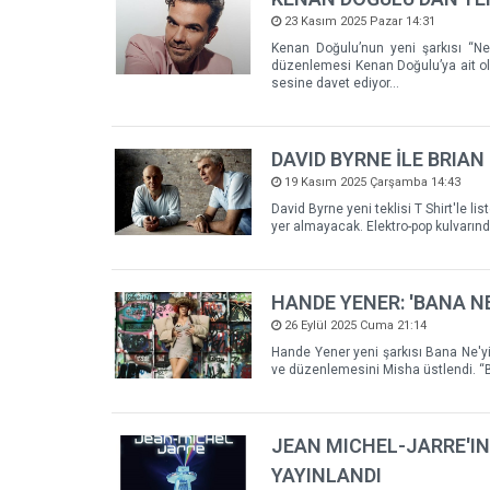
23 Kasım 2025 Pazar 14:31
Kenan Doğulu’nun yeni şarkısı “Ne 
düzenlemesi Kenan Doğulu’ya ait ola
sesine davet ediyor…
DAVID BYRNE İLE BRIAN 
19 Kasım 2025 Çarşamba 14:43
David Byrne yeni teklisi T Shirt'le l
yer almayacak. Elektro-pop kulvarınd
HANDE YENER: 'BANA NE
26 Eylül 2025 Cuma 21:14
Hande Yener yeni şarkısı Bana Ne'yi 
ve düzenlemesini Misha üstlendi. “B
JEAN MICHEL-JARRE'IN
YAYINLANDI