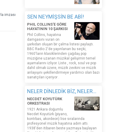
rla imzası
SEN NEYMİŞSİN BE ABİ!
PHIL COLLINS'E GÖRE
HAYATININ 10 ŞARKISI
Phil Collins, hayatına
damgasını vuran on
şarkıdan oluşan bir çalma listesi paylaştı.
BBC Radio 2'de yayınlanan bu seçki,
1960'ların klasiklerinden çağdaş pop
müziğine uzanan müzikal gelişimin temel
aşamalarını izliyor. Liste , rock, soul ve pop
dahil olmak üzere, müzik zevkini ve müzik
anlayışını şekillendirmeye yardımcı olan bazı
sanatçıları içeriyor .
NELER DİNLEDİK BİZ, NELER...
NECDET KOYUTÜRK
ORKESTRASI
1921 Ankara doğumlu
Necdet Koyutürk (piyano,
kontrbas, akordeon) lise sıralarında
profesyonel müzik hayatına adım attı.
1938'den itibaren beste yazmaya başlayan