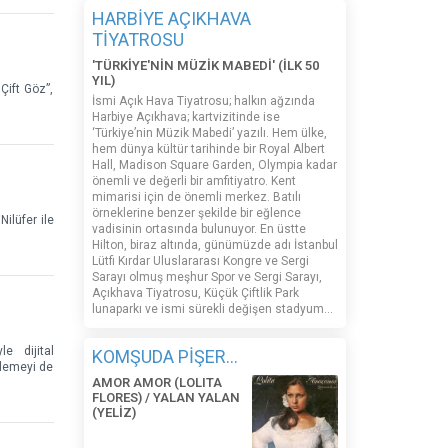
HARBİYE AÇIKHAVA
TİYATROSU
'TÜRKİYE'NİN MÜZİK MABEDİ' (İLK 50
YIL)
Çift Göz”,
İsmi Açık Hava Tiyatrosu; halkın ağzında
Harbiye Açıkhava; kartvizitinde ise
‘Türkiye’nin Müzik Mabedi’ yazılı. Hem ülke,
hem dünya kültür tarihinde bir Royal Albert
Hall, Madison Square Garden, Olympia kadar
önemli ve değerli bir amfitiyatro. Kent
mimarisi için de önemli merkez. Batılı
örneklerine benzer şekilde bir eğlence
Nilüfer ile
vadisinin ortasında bulunuyor. En üstte
Hilton, biraz altında, günümüzde adı İstanbul
Lütfi Kırdar Uluslararası Kongre ve Sergi
Sarayı olmuş meşhur Spor ve Sergi Sarayı,
Açıkhava Tiyatrosu, Küçük Çiftlik Park
lunaparkı ve ismi sürekli değişen stadyum…
e dijital
KOMŞUDA PİŞER...
nlemeyi de
AMOR AMOR (LOLITA
FLORES) / YALAN YALAN
(YELİZ)