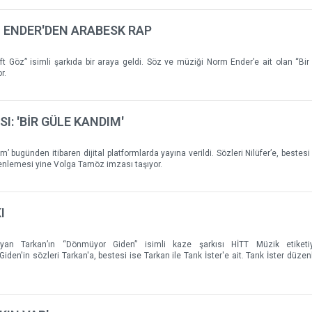
 ENDER'DEN ARABESK RAP
t Göz” isimli şarkıda bir araya geldi. Söz ve müziği Norm Ender’e ait olan “Bir 
r.
I: 'BİR GÜLE KANDIM'
ım’ bugünden itibaren dijital platformlarda yayına verildi. Sözleri Nilüfer’e, bestesi 
enlemesi yine Volga Tamöz imzası taşıyor.
I
an Tarkan’ın “Dönmüyor Giden” isimli kaze şarkısı HİTT Müzik etiketiyl
iden'in sözleri Tarkan'a, bestesi ise Tarkan ile Tarık İster'e ait. Tarık İster düze