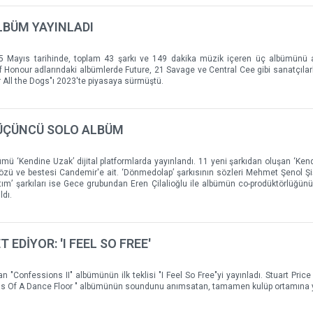
LBÜM YAYINLADI
 15 Mayıs tarihinde, toplam 43 şarkı ve 149 dakika müzik içeren üç albümünü
f Honour adlarındaki albümlerde Future, 21 Savage ve Central Cee gibi sanatçılarla 
 All the Dogs"ı 2023'te piyasaya sürmüştü.
ÜÇÜNCÜ SOLO ALBÜM
ü ‘Kendine Uzak’ dijital platformlarda yayınlandı. 11 yeni şarkıdan oluşan ‘Ken
ü ve bestesi Candemir'e ait. ‘Dönmedolap’ şarkısının sözleri Mehmet Şenol Şi
Attım’ şarkıları ise Gece grubundan Eren Çilalioğlu ile albümün co-prodüktörlüğün
ldı.
DİYOR: 'I FEEL SO FREE'
onfessions II" albümünün ilk teklisi "I Feel So Free"yi yayınladı. Stuart Price il
ions Of A Dance Floor " albümünün soundunu anımsatan, tamamen kulüp ortamına y