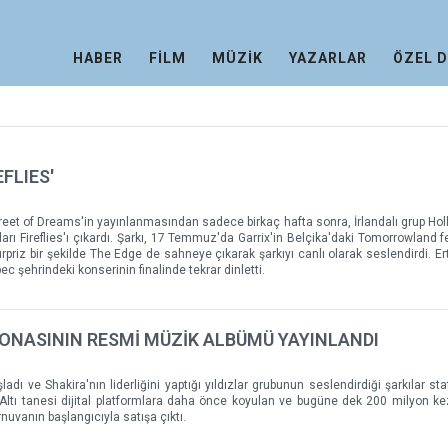
HABER
FİLM
MÜZİK
YAZARLAR
ÖZEL 
EFLIES'
Street of Dreams'in yayınlanmasından sadece birkaç hafta sonra, İrlandalı grup Hol
kları Fireflies'ı çıkardı. Şarkı, 17 Temmuz'da Garrix'in Belçika'daki Tomorrowland f
sürpriz bir şekilde The Edge de sahneye çıkarak şarkıyı canlı olarak seslendirdi. Er
ec şehrindeki konserinin finalinde tekrar dinletti.
ONASININ RESMİ MÜZİK ALBÜMÜ YAYINLANDI
ı ve Shakira'nın liderliğini yaptığı yıldızlar grubunun seslendirdiği şarkılar sta
Altı tanesi dijital platformlara daha önce koyulan ve bugüne dek 200 milyon ke
urnuvanın başlangıcıyla satışa çıktı.