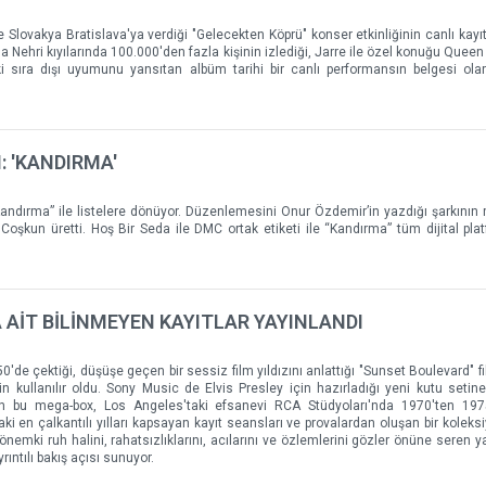
Slovakya Bratislava'ya verdiği "Gelecekten Köprü" konser etkinliğinin canlı kayıtl
a Nehri kıyılarında 100.000'den fazla kişinin izlediği, Jarre ile özel konuğu Quee
ki sıra dışı uyumunu yansıtan albüm tarihi bir canlı performansın belgesi ol
: 'KANDIRMA'
andırma” ile listelere dönüyor. Düzenlemesini Onur Özdemir’in yazdığı şarkının m
oşkun üretti. Hoş Bir Seda ile DMC ortak etiketi ile “Kandırma” tüm dijital pla
A AİT BİLİNMEYEN KAYITLAR YAYINLANDI
'de çektiği, düşüşe geçen bir sessiz film yıldızını anlattığı "Sunset Boulevard" fi
n kullanılır oldu. Sony Music de Elvis Presley için hazırladığı yeni kutu setin
kan bu mega-box, Los Angeles'taki efsanevi RCA Stüdyoları'nda 1970'ten 197
ki en çalkantılı yılları kapsayan kayıt seansları ve provalardan oluşan bir koleksiy
önemki ruh halini, rahatsızlıklarını, acılarını ve özlemlerini gözler önüne seren ya
rıntılı bakış açısı sunuyor.