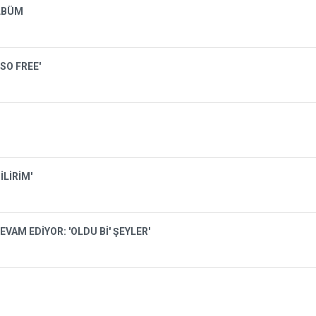
LBÜM
SO FREE'
İLİRİM'
VAM EDİYOR: 'OLDU Bİ' ŞEYLER'