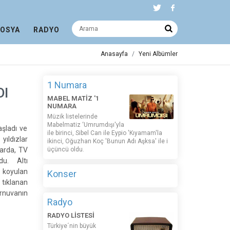
DOSYA
RADYO
Anasayfa
Yeni Albümler
1 Numara
DI
MABEL MATİZ '1
NUMARA
Müzik listelerinde
Mabelmatiz ‘Umrumdışı'yla
şladı ve
ile birinci, Sibel Can ile Eypio 'Kıyamam'la
ıldızlar
ikinci, Oğuzhan Koç 'Bunun Adı Aşksa' ile i
larda, TV
üçüncü oldu.
du. Altı
e koyulan
Konser
tıklanan
urnuvanın
Radyo
RADYO LİSTESİ
Türkiye´nin büyük