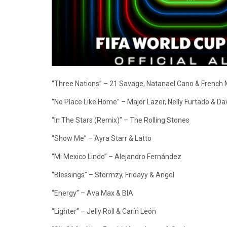
“Three Nations” – 21 Savage, Natanael Cano & French
“No Place Like Home” – Major Lazer, Nelly Furtado & Da
“In The Stars (Remix)” – The Rolling Stones
“Show Me” – Ayra Starr & Latto
“Mi Mexico Lindo” – Alejandro Fernández
“Blessings” – Stormzy, Fridayy & Angel
“Energy” – Ava Max & BIA
“Lighter” – Jelly Roll & Carín León