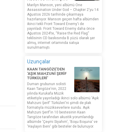
Marilyn Manson, yeni albümü One
Assassination Under God – Chapter 2'yu 14
Ağustos 2026 tarihinde çıkarmaya
hazırlanıyor. Manson geçen hafta albümden
ikinci tekli Front Toward Enemy'i de
yayınladı. Front Toward Enemy daha önce
Ağustos 2024’te, “Raise the Red Flag”
teklisinin CD baskısında B yüzü olarak şer
almış, internet ortamında satışa
sunulmamıştı.
Uzunçalar
KAAN TANGÖZE'DEN
'AŞIK MAHZUNİ ŞERİF
TÜRKÜLERİ'
Duman grubunun solisti
Kaan Tangöze'nin, 2022
yılında Kurukafa Müzik
etiketiyle yayınladığı ikinci solo albümü 'Aşık
Mahzuni Şerif' Türküleri'ni şimdi de plak
formatıyla müzikseverlere sundu. Aşık
Mahzuni Şerif'in 10 bestesinin Kaan
Tangöze tarafından akustik yorumlandığı
albümde 'Çeşmi Siyahım', 'Boşu Boşuna' ve
'Haşlayın Beni' gibi besteler de bulunuyor.