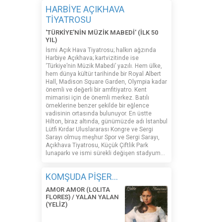
HARBİYE AÇIKHAVA
TİYATROSU
'TÜRKİYE'NİN MÜZİK MABEDİ' (İLK 50
YIL)
İsmi Açık Hava Tiyatrosu; halkın ağzında
Harbiye Açıkhava; kartvizitinde ise
‘Türkiye’nin Müzik Mabedi’ yazılı. Hem ülke,
hem dünya kültür tarihinde bir Royal Albert
Hall, Madison Square Garden, Olympia kadar
önemli ve değerli bir amfitiyatro. Kent
mimarisi için de önemli merkez. Batılı
örneklerine benzer şekilde bir eğlence
vadisinin ortasında bulunuyor. En üstte
Hilton, biraz altında, günümüzde adı İstanbul
Lütfi Kırdar Uluslararası Kongre ve Sergi
Sarayı olmuş meşhur Spor ve Sergi Sarayı,
Açıkhava Tiyatrosu, Küçük Çiftlik Park
lunaparkı ve ismi sürekli değişen stadyum…
KOMŞUDA PİŞER...
AMOR AMOR (LOLITA
FLORES) / YALAN YALAN
(YELİZ)