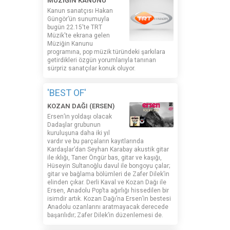
MÜZİĞİN KANUNU
Kanun sanatçısı Hakan
Güngör’ün sunumuyla
bugün 22.15'te TRT
Müzik'te ekrana gelen
Müziğin Kanunu
programına, pop müzik türündeki şarkılara
getirdikleri özgün yorumlarıyla tanınan
sürpriz sanatçılar konuk oluyor.
'BEST OF'
KOZAN DAĞI (ERSEN)
Ersen’in yoldaşı olacak
Dadaşlar grubunun
kuruluşuna daha iki yıl
vardır ve bu parçaların kayıtlarında
Kardaşlar’dan Seyhan Karabay akustik gitar
ile ıklığı, Taner Öngür bas, gitar ve kaşığı,
Hüseyin Sultanoğlu davul ile bongoyu çalar;
gitar ve bağlama bölümleri de Zafer Dilek’in
elinden çıkar. Derli Kaval ve Kozan Dağı ile
Ersen, Anadolu Pop’ta ağırlığı hissedilen bir
isimdir artık. Kozan Dağı’na Ersen’in bestesi
Anadolu ozanlarını aratmayacak derecede
başarılıdır; Zafer Dilek’in düzenlemesi de.