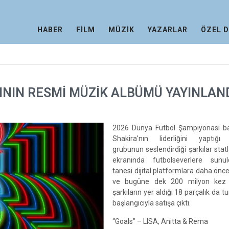
HABER
FİLM
MÜZİK
YAZARLAR
ÖZEL 
NIN RESMİ MÜZİK ALBÜMÜ YAYINLAN
2026 Dünya Futbol Şampiyonası ba
Shakira'nın liderliğini yaptığı y
grubunun seslendirdiği şarkılar stat
ekranında futbolseverlere sunul
tanesi dijital platformlara daha önc
ve bugüne dek 200 milyon kez 
şarkıların yer aldığı 18 parçalık da t
başlangıcıyla satışa çıktı.
“Goals” – LISA, Anitta & Rema