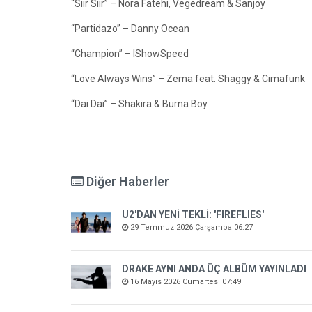
“Siir Siir” – Nora Fatehi, Vegedream & Sanjoy
“Partidazo” – Danny Ocean
“Champion” – IShowSpeed
“Love Always Wins” – Zema feat. Shaggy & Cimafunk
“Dai Dai” – Shakira & Burna Boy
Diğer Haberler
U2'DAN YENİ TEKLİ: 'FIREFLIES'
29 Temmuz 2026 Çarşamba 06:27
DRAKE AYNI ANDA ÜÇ ALBÜM YAYINLADI
16 Mayıs 2026 Cumartesi 07:49