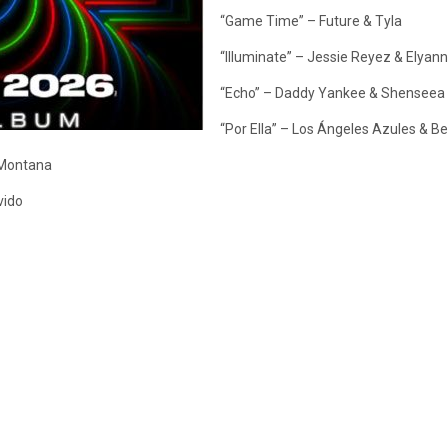
“Game Time” – Future & Tyla
“Illuminate” – Jessie Reyez & Elyan
“Echo” – Daddy Yankee & Shenseea
“Por Ella” – Los Ángeles Azules & Be
 Montana
vido