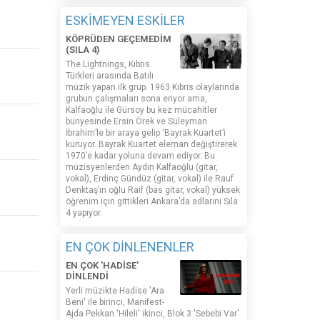
ESKİMEYEN ESKİLER
KÖPRÜDEN GEÇEMEDİM
(SILA 4)
The Lightnings, Kıbrıs
Türkleri arasında Batılı
müzik yapan ilk grup. 1963 Kıbrıs olaylarında
grubun çalışmaları sona eriyor ama,
Kalfaoğlu ile Gürsoy bu kez mücahitler
bünyesinde Ersin Örek ve Süleyman
İbrahim’le bir araya gelip ‘Bayrak Kuartet’i
kuruyor. Bayrak Kuartet eleman değiştirerek
1970’e kadar yoluna devam ediyor. Bu
müzisyenlerden Aydın Kalfaoğlu (gitar,
vokal), Erdinç Gündüz (gitar, vokal) ile Rauf
Denktaş’ın oğlu Raif (bas gitar, vokal) yüksek
öğrenim için gittikleri Ankara’da adlarını Sıla
4 yapıyor.
EN ÇOK DİNLENENLER
EN ÇOK 'HADİSE'
DİNLENDİ
Yerli müzikte Hadise 'Ara
Beni' ile birinci, Manifest-
Ajda Pekkan 'Hileli' ikinci, Blok 3 'Sebebi Var'