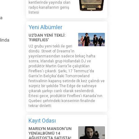
kentlerinde yayında olan
radyo kanallarının geniş
listesi
na
Yeni Albümler
U2'DAN YENİ TEKLİ:
linda
'FIREFLIES'
U2 grubu yeni tekli ile geri
döndü. Street of Dreams'in
yayınlanmasından sadece birkaç hafta
sonra, İrlandalı grup Hollandalı DJ ve
prodüktör Martin Garrix'le çalıştıkları
Fireflies'ı çıkardı. Şarkı, 17 Temmuz'da
Garrix'in Belçika'daki Tomorrowland
festivalinin kapanış setinde ilk kez çalındı ​​ve
sürpriz bir şekilde The Edge de sahneye
çıkarak şarkıyı canlı olarak seslendirdi.
Ertesi gece, prodüktör Fireflies'ı Kanada'nın
Quebec şehrindeki konserinin finalinde
tekrar dinletti.
Kayıt Odası
MARILYN MANSON'UN
YENİALBÜMÜ 14
AĞUSTOS'TA SATIŞTA!