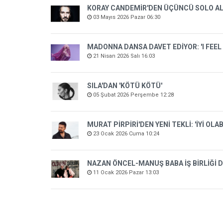
KORAY CANDEMİR'DEN ÜÇÜNCÜ SOLO A
03 Mayıs 2026 Pazar 06:30
MADONNA DANSA DAVET EDİYOR: 'I FEEL 
21 Nisan 2026 Salı 16:03
SILA'DAN 'KÖTÜ KÖTÜ'
05 Şubat 2026 Perşembe 12:28
MURAT PİRPİRİ'DEN YENİ TEKLİ: 'İYİ OLAB
23 Ocak 2026 Cuma 10:24
NAZAN ÖNCEL-MANUŞ BABA İŞ BİRLİĞİ DE
11 Ocak 2026 Pazar 13:03