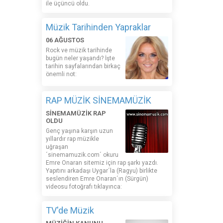
ile üçüncü oldu.
Müzik Tarihinden Yapraklar
06 AĞUSTOS
Rock ve müzik tarihinde
bugün neler yaşandı? İşte
tarihin sayfalarından birkaç
önemli not:
RAP MÜZİK SİNEMAMÜZİK
SİNEMAMÜZİK RAP
OLDU
Genç yaşına karşın uzun
yıllardır rap müzikle
uğraşan
´sinemamuzik.com´ okuru
Emre Onaran sitemiz için rap şarkı yazdı.
Yapıtını arkadaşı Uygar´la (Ragyu) birlikte
seslendiren Emre Onaran´ın (Sürgün)
videosu fotoğrafı tıklayınca:
TV'de Müzik