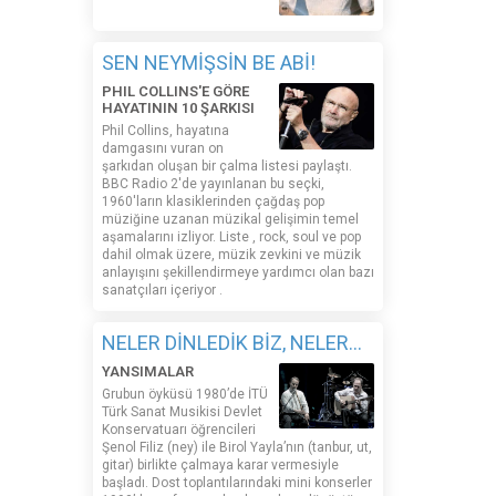
SEN NEYMİŞSİN BE ABİ!
PHIL COLLINS'E GÖRE
HAYATININ 10 ŞARKISI
Phil Collins, hayatına
damgasını vuran on
şarkıdan oluşan bir çalma listesi paylaştı.
BBC Radio 2'de yayınlanan bu seçki,
1960'ların klasiklerinden çağdaş pop
müziğine uzanan müzikal gelişimin temel
aşamalarını izliyor. Liste , rock, soul ve pop
dahil olmak üzere, müzik zevkini ve müzik
anlayışını şekillendirmeye yardımcı olan bazı
sanatçıları içeriyor .
NELER DİNLEDİK BİZ, NELER...
YANSIMALAR
Grubun öyküsü 1980’de İTÜ
Türk Sanat Musikisi Devlet
Konservatuarı öğrencileri
Şenol Filiz (ney) ile Birol Yayla’nın (tanbur, ut,
gitar) birlikte çalmaya karar vermesiyle
başladı. Dost toplantılarındaki mini konserler