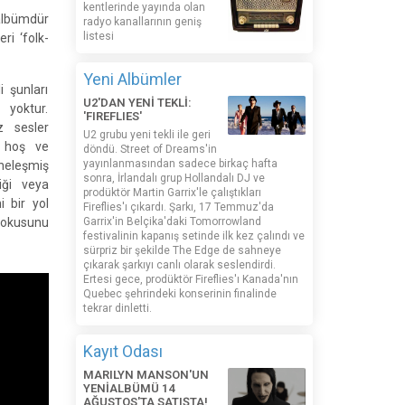
kentlerinde yayında olan
 albümdür
radyo kanallarının geniş
listesi
ri ‘folk-
Yeni Albümler
i şunları
U2'DAN YENİ TEKLİ:
 yoktur.
'FIREFLIES'
z sesler
U2 grubu yeni tekli ile geri
’ hoş ve
döndü. Street of Dreams'in
yayınlanmasından sadece birkaç hafta
ineleşmiş
sonra, İrlandalı grup Hollandalı DJ ve
iği veya
prodüktör Martin Garrix'le çalıştıkları
i bir yol
Fireflies'ı çıkardı. Şarkı, 17 Temmuz'da
dokusunu
Garrix'in Belçika'daki Tomorrowland
festivalinin kapanış setinde ilk kez çalındı ​​ve
sürpriz bir şekilde The Edge de sahneye
çıkarak şarkıyı canlı olarak seslendirdi.
Ertesi gece, prodüktör Fireflies'ı Kanada'nın
Quebec şehrindeki konserinin finalinde
tekrar dinletti.
Kayıt Odası
MARILYN MANSON'UN
YENİALBÜMÜ 14
AĞUSTOS'TA SATIŞTA!