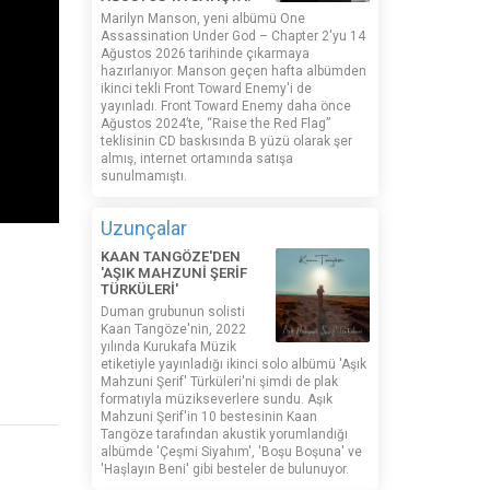
Marilyn Manson, yeni albümü One
Assassination Under God – Chapter 2'yu 14
Ağustos 2026 tarihinde çıkarmaya
hazırlanıyor. Manson geçen hafta albümden
ikinci tekli Front Toward Enemy'i de
yayınladı. Front Toward Enemy daha önce
Ağustos 2024’te, “Raise the Red Flag”
teklisinin CD baskısında B yüzü olarak şer
almış, internet ortamında satışa
sunulmamıştı.
Uzunçalar
KAAN TANGÖZE'DEN
'AŞIK MAHZUNİ ŞERİF
TÜRKÜLERİ'
Duman grubunun solisti
Kaan Tangöze'nin, 2022
yılında Kurukafa Müzik
etiketiyle yayınladığı ikinci solo albümü 'Aşık
Mahzuni Şerif' Türküleri'ni şimdi de plak
formatıyla müzikseverlere sundu. Aşık
Mahzuni Şerif'in 10 bestesinin Kaan
Tangöze tarafından akustik yorumlandığı
albümde 'Çeşmi Siyahım', 'Boşu Boşuna' ve
'Haşlayın Beni' gibi besteler de bulunuyor.