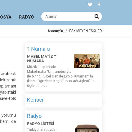
DOSYA
RADYO
Anasayfa
ESKİMEYEN ESKİLER
1 Numara
MABEL MATİZ '1
NUMARA
Müzik listelerinde
Mabelmatiz ‘Umrumdışı'yla
n arabesk
ile birinci, Sibel Can ile Eypio 'Kıyamam'la
lektronik
ikinci, Oğuzhan Koç 'Bunun Adı Aşksa' ile i
toplaması
üçüncü oldu.
yapıttaki
sive-folk
Konser
nç yorumu
Radyo
e hem de
RADYO LİSTESİ
Türkiye´nin büyük