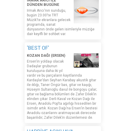
IRMAK ARICI İLE
DÜNDEN BUGÜNE
Irmak Arıcı'nın sunduğu,
bugün 23.00'te TRT
Müzik'te ekranlara gelecek
programda, sanat
dünyasının önde gelen isimleriyle müziğe
dair keyifli bir sohbet var.
'BEST OF'
KOZAN DAĞI (ERSEN)
Ersen’in yoldaşı olacak
Dadaşlar grubunun
kuruluşuna daha iki yıl
vardır ve bu parçaların kayıtlarında
Kardaşlar’dan Seyhan Karabay akustik gitar
ile ıklığı, Taner Öngür bas, gitar ve kaşığı,
Hüseyin Sultanoğlu davul ile bongoyu çalar;
gitar ve bağlama bölümleri de Zafer Dilek’in
elinden çıkar. Derli Kaval ve Kozan Dağı ile
Ersen, Anadolu Pop’ta ağırlığı hissedilen bir
isimdir artık. Kozan Dağı’na Ersen’in bestesi
Anadolu ozanlarını aratmayacak derecede
başarılıdır; Zafer Dilek’in düzenlemesi de.