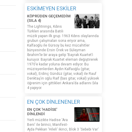
ESKİMEYEN ESKİLER
KÖPRÜDEN GEÇEMEDİM
(SILA 4)
The Lightnings, Kıbrıs
Türkleri arasında Batılı
müzik yapan ilk grup. 1963 Kıbrıs olaylarında
grubun çalışmaları sona eriyor ama,
Kalfaoğlu ile Gürsoy bu kez mücahitler
bünyesinde Ersin Örek ve Süleyman
İbrahim’le bir araya gelip ‘Bayrak Kuartet’i
kuruyor. Bayrak Kuartet eleman değiştirerek
1970’e kadar yoluna devam ediyor. Bu
müzisyenlerden Aydın Kalfaoğlu (gitar,
vokal), Erdinç Gündüz (gitar, vokal) ile Rauf
Denktaş’ın oğlu Raif (bas gitar, vokal) yüksek
öğrenim için gittikleri Ankara’da adlarını Sıla
4 yapıyor.
EN ÇOK DİNLENENLER
EN ÇOK 'HADİSE'
DİNLENDİ
Yerli müzikte Hadise 'Ara
Beni' ile birinci, Manifest-
Ajda Pekkan 'Hileli' ikinci, Blok 3 'Sebebi Var'