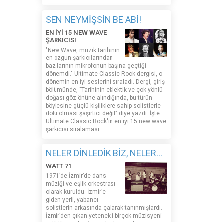
SEN NEYMİŞSİN BE ABİ!
EN İYİ 15 NEW WAVE
ŞARKICISI
"New Wave, müzik tarihinin
en özgün şarkıcılarından
bazılarının mikrofonun başına geçtiği
dönemdi." Ultimate Classic Rock dergisi, o
dönemin en iyi seslerini sıraladı. Dergi, giriş
bölümünde, "Tarihinin eklektik ve çok yönlü
doğası göz önüne alındığında, bu türün
böylesine güçlü kişiliklere sahip solistlerle
dolu olması şaşırtıcı değil" diye yazdı. İşte
Ultimate Classic Rock'ın en iyi 15 new wave
şarkıcısı sıralaması:
NELER DİNLEDİK BİZ, NELER...
WATT 71
1971’de İzmir’de dans
müziği ve eşlik orkestrası
olarak kuruldu. İzmir’e
giden yerli, yabancı
solistlerin arkasında çalarak tanınmışlardı.
İzmir’den çıkan yetenekli birçok müzisyeni