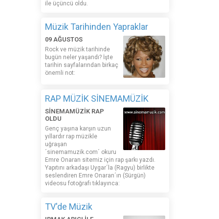
ile üçüncü oldu.
Müzik Tarihinden Yapraklar
09 AĞUSTOS
Rock ve müzik tarihinde
bugün neler yaşandı? İşte
tarihin sayfalarından birkaç
önemli not:
RAP MÜZİK SİNEMAMÜZİK
SİNEMAMÜZİK RAP
OLDU
Genç yaşına karşın uzun
yıllardır rap müzikle
uğraşan
´sinemamuzik.com´ okuru
Emre Onaran sitemiz için rap şarkı yazdı.
Yapıtını arkadaşı Uygar´la (Ragyu) birlikte
seslendiren Emre Onaran´ın (Sürgün)
videosu fotoğrafı tıklayınca:
TV'de Müzik