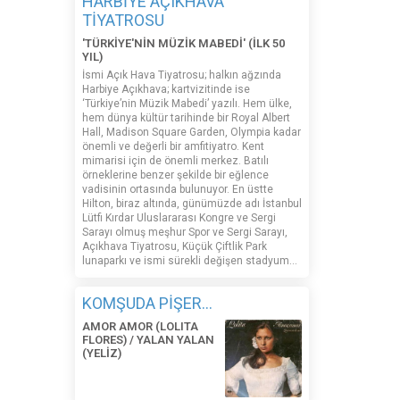
HARBİYE AÇIKHAVA
TİYATROSU
'TÜRKİYE'NİN MÜZİK MABEDİ' (İLK 50
YIL)
İsmi Açık Hava Tiyatrosu; halkın ağzında
Harbiye Açıkhava; kartvizitinde ise
‘Türkiye’nin Müzik Mabedi’ yazılı. Hem ülke,
hem dünya kültür tarihinde bir Royal Albert
Hall, Madison Square Garden, Olympia kadar
önemli ve değerli bir amfitiyatro. Kent
mimarisi için de önemli merkez. Batılı
örneklerine benzer şekilde bir eğlence
vadisinin ortasında bulunuyor. En üstte
Hilton, biraz altında, günümüzde adı İstanbul
Lütfi Kırdar Uluslararası Kongre ve Sergi
Sarayı olmuş meşhur Spor ve Sergi Sarayı,
Açıkhava Tiyatrosu, Küçük Çiftlik Park
lunaparkı ve ismi sürekli değişen stadyum…
KOMŞUDA PİŞER...
AMOR AMOR (LOLITA
FLORES) / YALAN YALAN
(YELİZ)