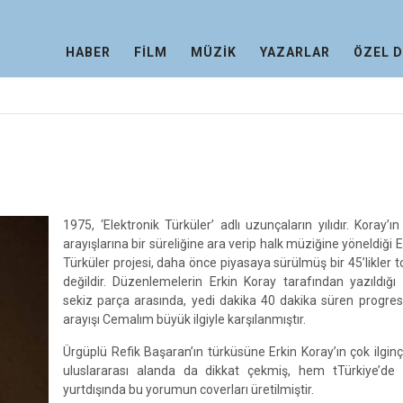
HABER
FİLM
MÜZİK
YAZARLAR
ÖZEL 
1975, ‘Elektronik Türküler’ adlı uzunçaların yılıdır. Koray’ı
arayışlarına bir süreliğine ara verip halk müziğine yöneldiği E
Türküler projesi, daha önce piyasaya sürülmüş bir 45’likler 
değildir. Düzenlemelerin Erkin Koray tarafından yazıldığı 
sekiz parça arasında, yedi dakika 40 dakika süren progres
arayışı Cemalım büyük ilgiyle karşılanmıştır.
Ürgüplü Refik Başaran’ın türküsüne Erkin Koray’ın çok ilgi
uluslararası alanda da dikkat çekmiş, hem tTürkiye’d
yurtdışında bu yorumun coverları üretilmiştir.