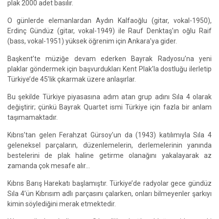
plak 2000 adet basılır.
O günlerde elemanlardan Aydın Kalfaoğlu (gitar, vokal-1950),
Erdinç Gündüz (gitar, vokal-1949) ile Rauf Denktaş’ın oğlu Raif
(bass, vokal-1951) yüksek öğrenim için Ankara’ya gider.
Başkent’te müziğe devam ederken Bayrak Radyosu’na yeni
plaklar göndermek için başvurdukları Kent Plak’la dostluğu ilerletip
Türkiye’de 45’lik çıkarmak üzere anlaşırlar.
Bu şekilde Türkiye piyasasına adım atan grup adını Sıla 4 olarak
değiştirir; çünkü Bayrak Quartet ismi Türkiye için fazla bir anlam
taşımamaktadır.
Kıbrıs’tan gelen Ferahzat Gürsoy’un da (1943) katılımıyla Sıla 4
geleneksel parçaların, düzenlemelerin, derlemelerinin yanında
bestelerini de plak haline getirme olanağını yakalayarak az
zamanda çok mesafe alır…
Kıbrıs Barış Harekatı başlamıştır. Türkiye’de radyolar gece gündüz
Sıla 4’ün Kıbrısım adlı parçasını çalarken, onları bilmeyenler şarkıyı
kimin söylediğini merak etmektedir.