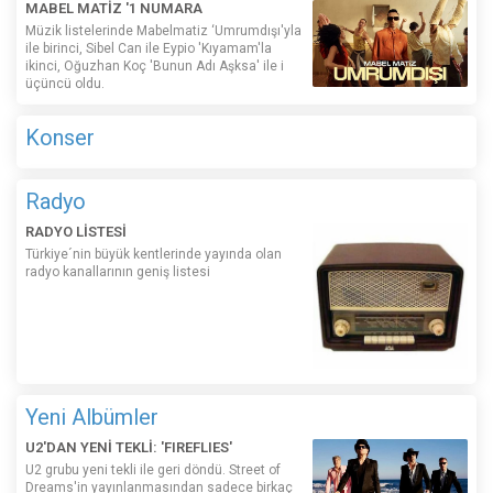
MABEL MATİZ '1 NUMARA
Müzik listelerinde Mabelmatiz ‘Umrumdışı'yla
ile birinci, Sibel Can ile Eypio 'Kıyamam'la
ikinci, Oğuzhan Koç 'Bunun Adı Aşksa' ile i
üçüncü oldu.
Konser
Radyo
RADYO LİSTESİ
Türkiye´nin büyük kentlerinde yayında olan
radyo kanallarının geniş listesi
Yeni Albümler
U2'DAN YENİ TEKLİ: 'FIREFLIES'
U2 grubu yeni tekli ile geri döndü. Street of
Dreams'in yayınlanmasından sadece birkaç