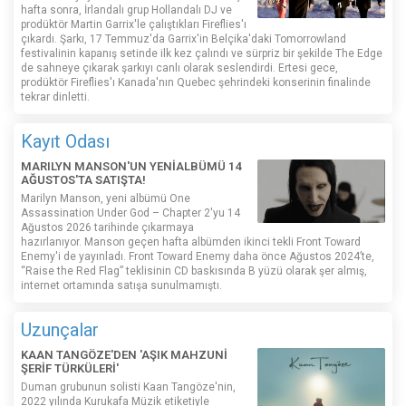
hafta sonra, İrlandalı grup Hollandalı DJ ve
prodüktör Martin Garrix'le çalıştıkları Fireflies'ı
çıkardı. Şarkı, 17 Temmuz'da Garrix'in Belçika'daki Tomorrowland
festivalinin kapanış setinde ilk kez çalındı ​​ve sürpriz bir şekilde The Edge
de sahneye çıkarak şarkıyı canlı olarak seslendirdi. Ertesi gece,
prodüktör Fireflies'ı Kanada'nın Quebec şehrindeki konserinin finalinde
tekrar dinletti.
Kayıt Odası
MARILYN MANSON'UN YENİALBÜMÜ 14
AĞUSTOS'TA SATIŞTA!
Marilyn Manson, yeni albümü One
Assassination Under God – Chapter 2'yu 14
Ağustos 2026 tarihinde çıkarmaya
hazırlanıyor. Manson geçen hafta albümden ikinci tekli Front Toward
Enemy'i de yayınladı. Front Toward Enemy daha önce Ağustos 2024’te,
“Raise the Red Flag” teklisinin CD baskısında B yüzü olarak şer almış,
internet ortamında satışa sunulmamıştı.
Uzunçalar
KAAN TANGÖZE'DEN 'AŞIK MAHZUNİ
ŞERİF TÜRKÜLERİ'
Duman grubunun solisti Kaan Tangöze'nin,
2022 yılında Kurukafa Müzik etiketiyle