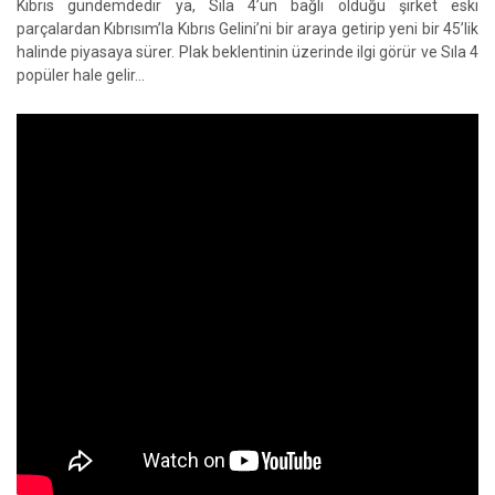
Kıbrıs gündemdedir ya, Sıla 4’ün bağlı olduğu şirket eski
parçalardan Kıbrısım’
la Kıbrıs
Gelini
’ni bir araya getirip yeni bir 45’lik
halinde piyasaya sürer. Plak beklentinin üzerinde ilgi görür ve Sıla 4
popüler hale gelir…