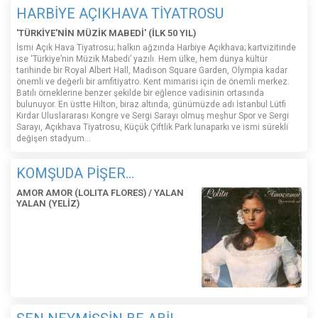
HARBİYE AÇIKHAVA TİYATROSU
'TÜRKİYE'NİN MÜZİK MABEDİ' (İLK 50 YIL)
İsmi Açık Hava Tiyatrosu; halkın ağzında Harbiye Açıkhava; kartvizitinde
ise ‘Türkiye’nin Müzik Mabedi’ yazılı. Hem ülke, hem dünya kültür
tarihinde bir Royal Albert Hall, Madison Square Garden, Olympia kadar
önemli ve değerli bir amfitiyatro. Kent mimarisi için de önemli merkez.
Batılı örneklerine benzer şekilde bir eğlence vadisinin ortasında
bulunuyor. En üstte Hilton, biraz altında, günümüzde adı İstanbul Lütfi
Kırdar Uluslararası Kongre ve Sergi Sarayı olmuş meşhur Spor ve Sergi
Sarayı, Açıkhava Tiyatrosu, Küçük Çiftlik Park lunaparkı ve ismi sürekli
değişen stadyum…
KOMŞUDA PİŞER...
AMOR AMOR (LOLITA FLORES) / YALAN
YALAN (YELİZ)