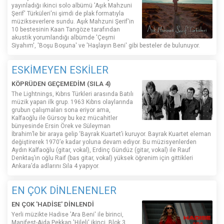
yayınladığı ikinci solo albümü 'Aşık Mahzuni
Şerif' Türküleri'ni şimdi de plak formatıyla
müzikseverlere sundu. Aşık Mahzuni Şerif'in
10 bestesinin Kaan Tangöze tarafından
akustik yorumlandığı albümde 'Çeşmi
Siyahım', 'Boşu Boşuna' ve 'Haşlayın Beni' gibi besteler de bulunuyor.
ESKİMEYEN ESKİLER
KÖPRÜDEN GEÇEMEDİM (SILA 4)
The Lightnings, Kıbrıs Türkleri arasında Batılı
müzik yapan ilk grup. 1963 Kıbrıs olaylarında
grubun çalışmaları sona eriyor ama,
Kalfaoğlu ile Gürsoy bu kez mücahitler
bünyesinde Ersin Örek ve Süleyman
İbrahim’le bir araya gelip ‘Bayrak Kuartet’i kuruyor. Bayrak Kuartet eleman
değiştirerek 1970’e kadar yoluna devam ediyor. Bu müzisyenlerden
Aydın Kalfaoğlu (gitar, vokal), Erdinç Gündüz (gitar, vokal) ile Rauf
Denktaş’ın oğlu Raif (bas gitar, vokal) yüksek öğrenim için gittikleri
Ankara’da adlarını Sıla 4 yapıyor.
EN ÇOK DİNLENENLER
EN ÇOK 'HADİSE' DİNLENDİ
Yerli müzikte Hadise 'Ara Beni' ile birinci,
Manifest-Ajda Pekkan 'Hileli' ikinci, Blok 3