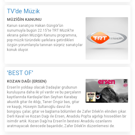
TV'de Müzik
MÜZİĞİN KANUNU
Kanun sanatçısı Hakan Güngör’ün
sunumuyla bugün 22.15'te TRT Müzik'te
ekrana gelen Müziğin Kanunu programına,
pop müzik türündeki şarkılara getirdikleri
özgün yorumlarıyla tanınan sürpriz sanatçılar
konuk oluyor.
'BEST OF'
KOZAN DAĞI (ERSEN)
Ersen’in yoldaşı olacak Dadaşlar grubunun
kuruluşuna daha iki yıl vardır ve bu parçaların
kayıtlarında Kardaşlar’dan Seyhan Karabay
akustik gitar ile ıklığı, Taner Öngür bas, gitar
ve kaşığı, Hüseyin Sultanoğlu davul ile
bongoyu çalar; gitar ve bağlama bölümleri de Zafer Dilek’in elinden çıkar.
Derli Kaval ve Kozan Dağı ile Ersen, Anadolu Pop’ta ağırlığı hissedilen bir
isimdir artık. Kozan Dağı’na Ersen’in bestesi Anadolu ozanlarını
aratmayacak derecede başarılıdır; Zafer Dilek’in düzenlemesi de.