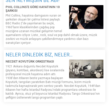
SEN NEYMİŞSİN BE ABİ!
PHIL COLLINS'E GÖRE HAYATININ 10
ŞARKISI
Phil Collins, hayatına damgasını vuran on
şarkıdan oluşan bir çalma listesi paylaştı.
BBC Radio 2'de yayınlanan bu seçki,
1960'ların klasiklerinden çağdaş pop
müziğine uzanan müzikal gelişimin temel
aşamalarını izliyor. Liste , rock, soul ve pop dahil olmak üzere, müzik
zevkini ve müzik anlayışını şekillendirmeye yardımcı olan bazı
sanatçıları içeriyor .
NELER DİNLEDİK BİZ, NELER...
NECDET KOYUTÜRK ORKESTRASI
1921 Ankara doğumlu Necdet Koyutürk
(piyano, kontrbas, akordeon) lise sıralarında
profesyonel müzik hayatına adım attı.
1938'den itibaren beste yazmaya başlayan
Koyutürk, tangoları yaratırken Batı müziği formunu, bizim müzik
tadımızla kaynaştırarak yeni sentez yarattı. Necdet Koyutürk, 1949’dan
itibaren her hafta İstanbul Radyosu'ndaki programlara orkestrası ile
katıldı. Ayrıca, otuz yıl boyunca İstanbul Radyosu Tango Orkestrası'nın
şefliğini üstlenerek tango programları yaptı.