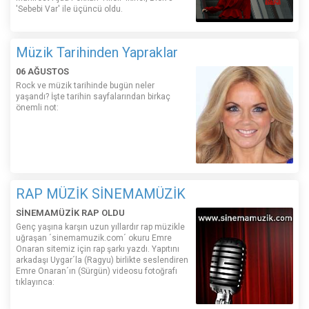
'Sebebi Var' ile üçüncü oldu.
Müzik Tarihinden Yapraklar
06 AĞUSTOS
Rock ve müzik tarihinde bugün neler
yaşandı? İşte tarihin sayfalarından birkaç
önemli not:
RAP MÜZİK SİNEMAMÜZİK
SİNEMAMÜZİK RAP OLDU
Genç yaşına karşın uzun yıllardır rap müzikle
uğraşan ´sinemamuzik.com´ okuru Emre
Onaran sitemiz için rap şarkı yazdı. Yapıtını
arkadaşı Uygar´la (Ragyu) birlikte seslendiren
Emre Onaran´ın (Sürgün) videosu fotoğrafı
tıklayınca: