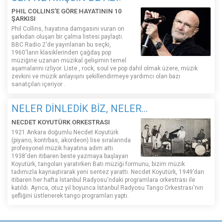
PHIL COLLINS'E GÖRE HAYATININ 10
ŞARKISI
Phil Collins, hayatına damgasını vuran on
şarkıdan oluşan bir çalma listesi paylaştı.
BBC Radio 2'de yayınlanan bu seçki,
1960'ların klasiklerinden çağdaş pop
müziğine uzanan müzikal gelişimin temel
aşamalarını izliyor. Liste , rock, soul ve pop dahil olmak üzere, müzik
zevkini ve müzik anlayışını şekillendirmeye yardımcı olan bazı
sanatçıları içeriyor .
NELER DİNLEDİK BİZ, NELER...
NECDET KOYUTÜRK ORKESTRASI
1921 Ankara doğumlu Necdet Koyutürk
(piyano, kontrbas, akordeon) lise sıralarında
profesyonel müzik hayatına adım attı.
1938'den itibaren beste yazmaya başlayan
Koyutürk, tangoları yaratırken Batı müziği formunu, bizim müzik
tadımızla kaynaştırarak yeni sentez yarattı. Necdet Koyutürk, 1949’dan
itibaren her hafta İstanbul Radyosu'ndaki programlara orkestrası ile
katıldı. Ayrıca, otuz yıl boyunca İstanbul Radyosu Tango Orkestrası'nın
şefliğini üstlenerek tango programları yaptı.