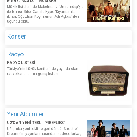
MABEL MATİZ '1 NUMARA
Müzik listelerinde Mabelmatiz ‘Umrumdışı'yla
ile birinci, Sibel Can ile Eypio 'Kıyamam'la
ikinci, Oğuzhan Koç 'Bunun Adı Aşksa' ile i
üçüncü oldu.
Konser
Radyo
RADYO LİSTESİ
Türkiye´nin büyük kentlerinde yayında olan
radyo kanallarının geniş listesi
Yeni Albümler
U2'DAN YENİ TEKLİ: 'FIREFLIES'
U2 grubu yeni tekli ile geri döndü. Street of
Dreams'in yayınlanmasından sadece birkaç