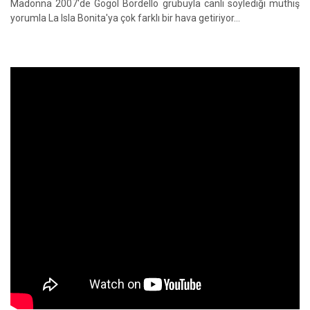
Madonna 2007'de Gogol Bordello grubuyla canlı söylediği müthiş
yorumla La Isla Bonita'ya çok farklı bir hava getiriyor...