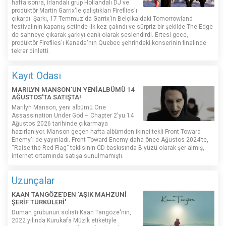
hafta sonra, İrlandalı grup Hollandalı DJ ve
prodüktör Martin Garrix'le çalıştıkları Fireflies'ı
çıkardı. Şarkı, 17 Temmuz'da Garrix'in Belçika'daki Tomorrowland
festivalinin kapanış setinde ilk kez çalındı ​​ve sürpriz bir şekilde The Edge
de sahneye çıkarak şarkıyı canlı olarak seslendirdi. Ertesi gece,
prodüktör Fireflies'ı Kanada'nın Quebec şehrindeki konserinin finalinde
tekrar dinletti.
Kayıt Odası
MARILYN MANSON'UN YENİALBÜMÜ 14
AĞUSTOS'TA SATIŞTA!
Marilyn Manson, yeni albümü One
Assassination Under God – Chapter 2'yu 14
Ağustos 2026 tarihinde çıkarmaya
hazırlanıyor. Manson geçen hafta albümden ikinci tekli Front Toward
Enemy'i de yayınladı. Front Toward Enemy daha önce Ağustos 2024’te,
“Raise the Red Flag” teklisinin CD baskısında B yüzü olarak şer almış,
internet ortamında satışa sunulmamıştı.
Uzunçalar
KAAN TANGÖZE'DEN 'AŞIK MAHZUNİ
ŞERİF TÜRKÜLERİ'
Duman grubunun solisti Kaan Tangöze'nin,
2022 yılında Kurukafa Müzik etiketiyle