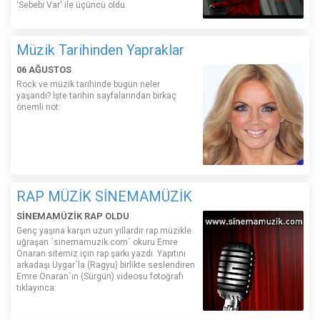
'Sebebi Var' ile üçüncü oldu.
Müzik Tarihinden Yapraklar
06 AĞUSTOS
Rock ve müzik tarihinde bugün neler
yaşandı? İşte tarihin sayfalarından birkaç
önemli not:
RAP MÜZİK SİNEMAMÜZİK
SİNEMAMÜZİK RAP OLDU
Genç yaşına karşın uzun yıllardır rap müzikle
uğraşan ´sinemamuzik.com´ okuru Emre
Onaran sitemiz için rap şarkı yazdı. Yapıtını
arkadaşı Uygar´la (Ragyu) birlikte seslendiren
Emre Onaran´ın (Sürgün) videosu fotoğrafı
tıklayınca: