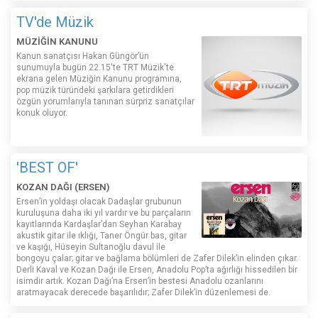
TV'de Müzik
MÜZİĞİN KANUNU
Kanun sanatçısı Hakan Güngör’ün
sunumuyla bugün 22.15'te TRT Müzik'te
ekrana gelen Müziğin Kanunu programına,
pop müzik türündeki şarkılara getirdikleri
özgün yorumlarıyla tanınan sürpriz sanatçılar
konuk oluyor.
'BEST OF'
KOZAN DAĞI (ERSEN)
Ersen’in yoldaşı olacak Dadaşlar grubunun
kuruluşuna daha iki yıl vardır ve bu parçaların
kayıtlarında Kardaşlar’dan Seyhan Karabay
akustik gitar ile ıklığı, Taner Öngür bas, gitar
ve kaşığı, Hüseyin Sultanoğlu davul ile
bongoyu çalar; gitar ve bağlama bölümleri de Zafer Dilek’in elinden çıkar.
Derli Kaval ve Kozan Dağı ile Ersen, Anadolu Pop’ta ağırlığı hissedilen bir
isimdir artık. Kozan Dağı’na Ersen’in bestesi Anadolu ozanlarını
aratmayacak derecede başarılıdır; Zafer Dilek’in düzenlemesi de.