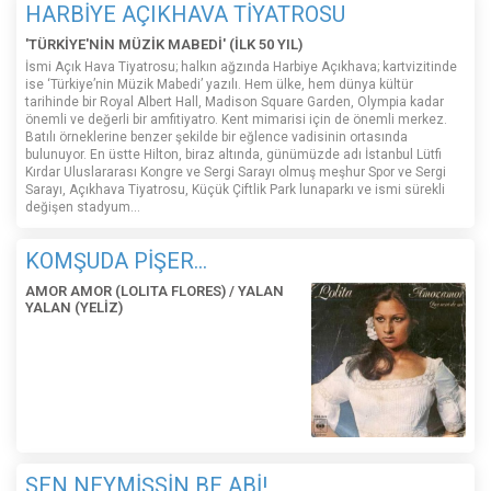
HARBİYE AÇIKHAVA TİYATROSU
'TÜRKİYE'NİN MÜZİK MABEDİ' (İLK 50 YIL)
İsmi Açık Hava Tiyatrosu; halkın ağzında Harbiye Açıkhava; kartvizitinde
ise ‘Türkiye’nin Müzik Mabedi’ yazılı. Hem ülke, hem dünya kültür
tarihinde bir Royal Albert Hall, Madison Square Garden, Olympia kadar
önemli ve değerli bir amfitiyatro. Kent mimarisi için de önemli merkez.
Batılı örneklerine benzer şekilde bir eğlence vadisinin ortasında
bulunuyor. En üstte Hilton, biraz altında, günümüzde adı İstanbul Lütfi
Kırdar Uluslararası Kongre ve Sergi Sarayı olmuş meşhur Spor ve Sergi
Sarayı, Açıkhava Tiyatrosu, Küçük Çiftlik Park lunaparkı ve ismi sürekli
değişen stadyum…
KOMŞUDA PİŞER...
AMOR AMOR (LOLITA FLORES) / YALAN
YALAN (YELİZ)
SEN NEYMİŞSİN BE ABİ!