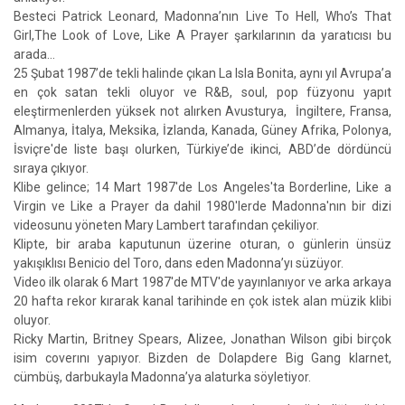
Besteci Patrick Leonard, Madonna’nın Live To Hell, Who’s That
Girl,The Look of Love, Like A Prayer şarkılarının da yaratıcısı bu
arada…
25 Şubat 1987’de tekli halinde çıkan La Isla Bonita, aynı yıl Avrupa’a
en çok satan tekli oluyor ve R&B, soul, pop füzyonu yapıt
eleştirmenlerden yüksek not alırken Avusturya, İngiltere, Fransa,
Almanya, İtalya, Meksika, İzlanda, Kanada, Güney Afrika, Polonya,
İsviçre'de liste başı olurken, Türkiye’de ikinci, ABD’de dördüncü
sıraya çıkıyor.
Klibe gelince; 14 Mart 1987'de Los Angeles'ta Borderline, Like a
Virgin ve Like a Prayer da dahil 1980'lerde Madonna'nın bir dizi
videosunu yöneten Mary Lambert tarafından çekiliyor.
Klipte, bir araba kaputunun üzerine oturan, o günlerin ünsüz
yakışıklısı Benicio del Toro, dans eden Madonna’yı süzüyor.
Video ilk olarak 6 Mart 1987'de MTV'de yayınlanıyor ve arka arkaya
20 hafta rekor kırarak kanal tarihinde en çok istek alan müzik klibi
oluyor.
Ricky Martin, Britney Spears, Alizee, Jonathan Wilson gibi birçok
isim coverını yapıyor. Bizden de Dolapdere Big Gang klarnet,
cümbüş, darbukayla Madonna’ya alaturka söyletiyor.