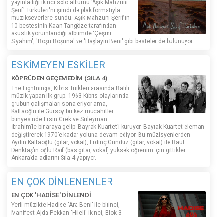
yayınladığı ikinci solo albümü 'Aşık Mahzuni
Şerif' Türküleri'ni şimdi de plak formatıyla
müzikseverlere sundu. Aşık Mahzuni Şerif'in
10 bestesinin Kaan Tangöze tarafından
akustik yorumlandığı albümde 'Çeşmi
Siyahım', 'Boşu Boşuna' ve 'Haşlayın Beni' gibi besteler de bulunuyor.
ESKİMEYEN ESKİLER
KÖPRÜDEN GEÇEMEDİM (SILA 4)
The Lightnings, Kıbrıs Türkleri arasında Batılı
müzik yapan ilk grup. 1963 Kıbrıs olaylarında
grubun çalışmaları sona eriyor ama,
Kalfaoğlu ile Gürsoy bu kez mücahitler
bünyesinde Ersin Örek ve Süleyman
İbrahim’le bir araya gelip ‘Bayrak Kuartet’i kuruyor. Bayrak Kuartet eleman
değiştirerek 1970’e kadar yoluna devam ediyor. Bu müzisyenlerden
Aydın Kalfaoğlu (gitar, vokal), Erdinç Gündüz (gitar, vokal) ile Rauf
Denktaş’ın oğlu Raif (bas gitar, vokal) yüksek öğrenim için gittikleri
Ankara’da adlarını Sıla 4 yapıyor.
EN ÇOK DİNLENENLER
EN ÇOK 'HADİSE' DİNLENDİ
Yerli müzikte Hadise 'Ara Beni' ile birinci,
Manifest-Ajda Pekkan 'Hileli' ikinci, Blok 3