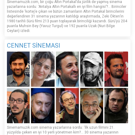
Sinemamuzik.com, bir çoğu Altın Portakal’da jürilik de yapmış sinema
yazarlarına sordu: ‘Antalya Altın Portakallı en iyi film hangisi’?... Birinciler
listesinde ‘kortej’e çıkan ve bütün zamanların Altın Portakal birincilerini
değerlendiren 31 sinema yazarının katıldığı araştırmada, Zeki Ökten’in
1980 tarihli Sürü filmi 213 puan toplayarak birinciliği kazandı. Sürü’yü 204
puanla Muhsin Bey (Yavuz Turgul) ve 192 puanla Uzak (Nuri Bilge
Ceylan) izledi.
CENNET SİNEMASI
Sinemamuzik.com sinema yazarlarına sordu: ‘İlk uzun filmini 21.
yüzyılda çeken en iyi 10 yerli yönetmen kim?... 30 sinema yazarının