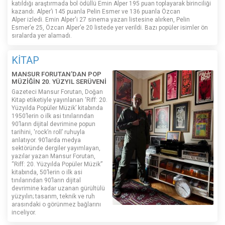
katıldığı araştırmada bol ödüllü Emin Alper 195 puan toplayarak birinciliği
kazandı. Alper’i 145 puanla Pelin Esmer ve 136 puanla Özcan
Alper izledi. Emin Alper'i 27 sinema yazarı listesine alırken, Pelin
Esmer’e 25, Özcan Alper’e 20 listede yer verildi. Bazı popüler isimler ön
sıralarda yer alamadı.
KİTAP
MANSUR FORUTAN'DAN POP
MÜZİĞİN 20. YÜZYIL SERÜVENİ
Gazeteci Mansur Forutan, Doğan
Kitap etiketiyle yayınlanan ‘Riff: 20.
Yüzyılda Popüler Müzik’ kitabında
1950’lerin o ilk asi tınılarından
90’ların dijital devrimine popun
tarihini, 'rock’n roll’ ruhuyla
anlatıyor. 90’larda medya
sektöründe dergiler yayımlayan,
yazılar yazan Mansur Forutan,
“Riff: 20. Yüzyılda Popüler Müzik”
kitabında, 50’lerin o ilk asi
tınılarından 90’ların dijital
devrimine kadar uzanan gürültülü
yüzyılın; tasarım, teknik ve ruh
arasındaki o görünmez bağlarını
inceliyor.