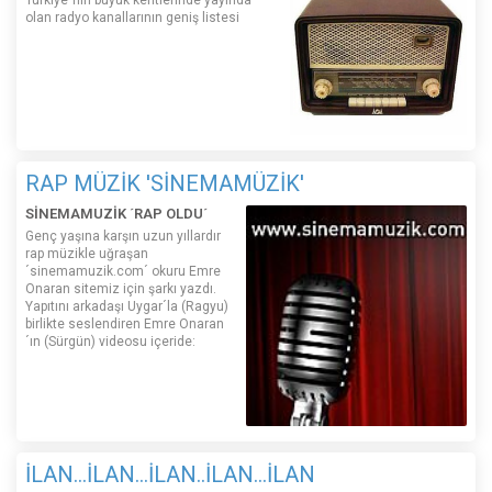
Türkiye´nin büyük kentlerinde yayında
olan radyo kanallarının geniş listesi
RAP MÜZİK 'SİNEMAMÜZİK'
SİNEMAMUZİK ´RAP OLDU´
Genç yaşına karşın uzun yıllardır
rap müzikle uğraşan
´sinemamuzik.com´ okuru Emre
Onaran sitemiz için şarkı yazdı.
Yapıtını arkadaşı Uygar´la (Ragyu)
birlikte seslendiren Emre Onaran
´ın (Sürgün) videosu içeride:
İLAN...İLAN...İLAN..İLAN...İLAN