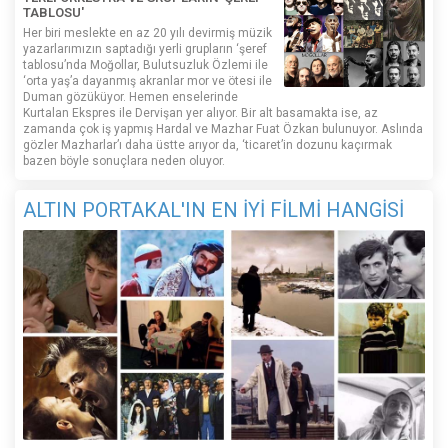
TABLOSU'
Her biri meslekte en az 20 yılı devirmiş müzik
yazarlarımızın saptadığı yerli grupların ‘şeref
tablosu’nda Moğollar, Bulutsuzluk Özlemi ile
‘orta yaş’a dayanmış akranlar mor ve ötesi ile
Duman gözüküyor. Hemen enselerinde
Kurtalan Ekspres ile Dervişan yer alıyor. Bir alt basamakta ise, az
zamanda çok iş yapmış Hardal ve Mazhar Fuat Özkan bulunuyor. Aslında
gözler Mazharlar’ı daha üstte arıyor da, ‘ticaret’in dozunu kaçırmak
bazen böyle sonuçlara neden oluyor.
ALTIN PORTAKAL'IN EN İYİ FİLMİ HANGİSİ