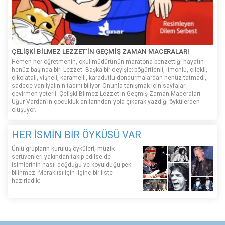
ÇELİŞKİ BİLMEZ LEZZET'İN GEÇMİŞ ZAMAN MACERALARI
Hemen her öğretmenin, okul müdürünün maratona benzettiği hayatın
henüz başında biri Lezzet. Başka bir deyişle; böğürtlenli, limonlu, çilekli,
çikolatalı, vişneli, karamelli, karadutlu dondurmalardan henüz tatmadı,
sadece vanilyalının tadını biliyor. Onunla tanışmak için sayfaları
çevirmen yeterli. Çelişki Bilmez Lezzet’in Geçmiş Zaman Maceraları
Uğur Vardan’ın çocukluk anılarından yola çıkarak yazdığı öykülerden
oluşuyor.
HER İSMİN BİR ÖYKÜSÜ VAR
Ünlü grupların kuruluş öyküleri, müzik
serüvenleri yakından takip edilse de
isimlerinin nasıl doğduğu ve koyulduğu pek
bilinmez. Meraklısı için ilginç bir liste
hazırladık: