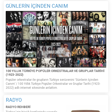
GÜNLERİN İÇİNDEN CANIM
100 YILLIK TÜRKİYE POPÜLER ORKESTRALAR VE GRUPLAR TARİHİ
(1923-2022)
Popüler orkestralar ile grupların Türkiye serüvenini ‘Günlerin İçinden
Canım’ / 100 Yıllık Türkiye Popüler Orkestralar ve Gruplar Tarihi (1923-
2022) adlı internet sitesinde anlattım.
RADYO
RADYO REHBERİ