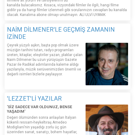
filmlere ait yorum ve tavsiyelerimi bu
kanalda bulacaksınız. Kısaca, vizyondaki filmler ile ilgili, hangi filme
gidilir ya da hangi filmler izlenmeli gibi sorularınızın cevapları bu kanalda
olacak. Kanalıma abone olmayı unutmayın. ALİ ULVİ UYANIK
NAİM DİLMENER'LE GEÇMİŞ ZAMANIN
İZİNDE
Çeyrek yüzyılı aşkın, başta pop olmak üzere
müziğin tarihini tutan, radyo programları
üreten, kitaplar, eleştiriler yazan, plaklar çalan
Naim Dilmener bu uzun yürüyüşün Gazete
Pazar ile Radikal adımlarında kaleme aldığı
yazılarıyla, müzik serüvenimizden önemli ve
değerli isimleri bizlerle paylaşıyor.
'LEZZET'Lİ YAZILAR
'SİZ SADECE VAR OLDUNUZ, BENSE
YAŞADIM'
Değeri ölümünden sonra anlaşılan İtalyan
kökenli ressam-heykeltıraş Amedeo
Modigliani’nin yaşadığı zorlu üç gün
üzerinden sanat, sanatçı, bohem hayatlar,