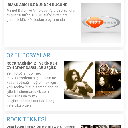
IRMAK ARICI İLE DÜNDEN BUGÜNE
Ahmet Baran ve Mine Geçili’yle özel şarkılar
bugün 20.00’de TRT Müzik'te ekranlara
gelecek Müzik Yolcuları programında.
ÖZEL DOSYALAR
ROCK TARİHİMİZİ 'YERİNDEN
OYNATAN' ŞARKILAR SEÇİLDİ
Yeni fotoğrafı görmek,
müzikseverlerin beğenisinin ne
kadar değiştiğini öğrenmek için
yerli rockta ‘bütün zamanların en
iyileri’ni sinemamuzik.com
okurlarına ve müzik
eleştirmenlerine sorduk. İlginç
liste çıktı ortaya:
ROCK TEKNESİ
YERLİ ORKESTRA VE GRUPLARIN 'ŞEREF