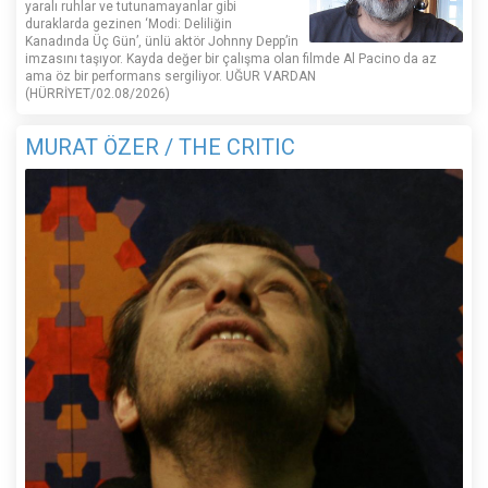
yaralı ruhlar ve tutunamayanlar gibi
duraklarda gezinen ‘Modi: Deliliğin
Kanadında Üç Gün’, ünlü aktör Johnny Depp’in
imzasını taşıyor. Kayda değer bir çalışma olan filmde Al Pacino da az
ama öz bir performans sergiliyor. UĞUR VARDAN
(HÜRRİYET/02.08/2026)
MURAT ÖZER / THE CRITIC