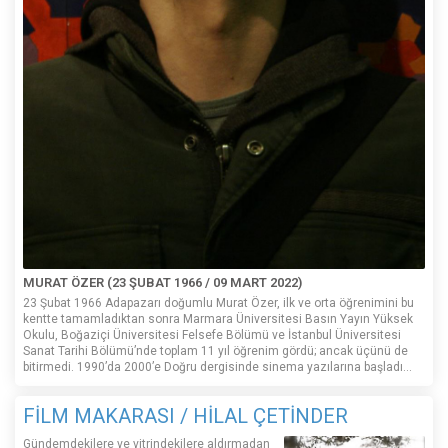
MURAT ÖZER (23 ŞUBAT 1966 / 09 MART 2022)
23 Şubat 1966 Adapazarı doğumlu Murat Özer, ilk ve orta öğrenimini bu
kentte tamamladıktan sonra Marmara Üniversitesi Basın Yayın Yüksek
Okulu, Boğaziçi Üniversitesi Felsefe Bölümü ve İstanbul Üniversitesi
Sanat Tarihi Bölümü’nde toplam 11 yıl öğrenim gördü; ancak üçünü de
bitirmedi. 1990’da 2000’e Doğru dergisinde sinema yazılarına başladı...
FİLM MAKARASI / HİLAL ÇETİNDER
Gündemdekilere ve vitrindekilere aldırmadan