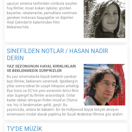
upuzun sinema tarihinden cımbızla seçilen
hoş filmler, insan kokan öyküler, gözden
kaçanlar, ıskalananlar, pamuklara sarılması
gereken mütevazı başyapıtlar ve diğerleri
Hilal Çetinder’in kaleminden Film
Makarası’nda…
SİNEFİLDEN NOTLAR / HASAN NADİR
DERİN
YAZ SEZONUNUN HAYAL KIRIKLIKLARI
VE BEKLENMEDİK SÜRPRİZLER
Bu yaz sinemalarda büyük beklenti yaratan
bazı filmler, bekleneni veremedi. Spielberg’in
yıllar sonra tekrar bir uzaylı hikayesi anlattığı
İfşa Günü ve DC’nin yeni evreninin ikinci filmi
olan Supergirl bu filmler arasındaydı. Onlar
kadar iddialı olmayan Robin Hood’un Ölümü
ise, hiç iz bırakmadan geldi, geçti. Bu
yazımızda, onlara bir bakalım. Bir de Hollywood büyük bütçeli aksiyon
sinemasını model alarak yapılmış bir Suudi Arabistan filmine göz atalım.
TV'DE MÜZİK