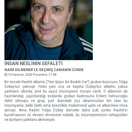
İNSAN NESLİNİN SEFALETİ
NAİM DİLMENER'LE GEÇMİŞ ZAMANIN İZİNDE
15 Haziran 2026 Pazartesi 17:48
Bir önceki Rashit albümü (“Her Şeyin Bir Bedeli Var”) grubun kurucusu Tolga
Özbey’siz çıkmıştı. Fiilen yani icra ve kayıtta Özbey’siz elbette; yoksa
şarkıların altında, yine bu eşsiz müzisyenin imzası vardı. O albümün de
hazırlandığı, yayınlandığı sıralarda grubun kadrosuna Erdem Helvacıoğlu
dahil olmuştu ve grup, yurt dışındaki yüz aklarımızdan biri olan bu
müzisyenle, belki farklı ama kesinlikle mükemmel şarkı ve albümlere imza
atmıştı. Ama Rashit Tolga Özbey demekti daha çok; çünkü Rashit’in
kurulmasının ve devam etmesinin sebebi, bu müzisyenimizin tahayyülleri
ve bunların şarkılara akmasıydı.