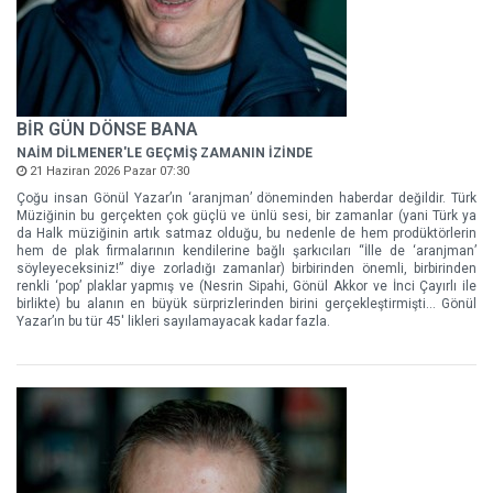
BİR GÜN DÖNSE BANA
NAİM DİLMENER'LE GEÇMİŞ ZAMANIN İZİNDE
21 Haziran 2026 Pazar 07:30
Çoğu insan Gönül Yazar’ın ‘aranjman’ döneminden haberdar değildir. Türk
Müziğinin bu gerçekten çok güçlü ve ünlü sesi, bir zamanlar (yani Türk ya
da Halk müziğinin artık satmaz olduğu, bu nedenle de hem prodüktörlerin
hem de plak firmalarının kendilerine bağlı şarkıcıları “İlle de ‘aranjman’
söyleyeceksiniz!” diye zorladığı zamanlar) birbirinden önemli, birbirinden
renkli ‘pop’ plaklar yapmış ve (Nesrin Sipahi, Gönül Akkor ve İnci Çayırlı ile
birlikte) bu alanın en büyük sürprizlerinden birini gerçekleştirmişti… Gönül
Yazar’ın bu tür 45' likleri sayılamayacak kadar fazla.