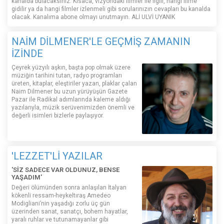
kanalda bulacaksınız. Kısaca, vizyondaki filmler ile ilgili, hangi filme
gidilir ya da hangi filmler izlenmeli gibi sorularınızın cevapları bu kanalda
olacak. Kanalıma abone olmayı unutmayın. ALİ ULVİ UYANIK
NAİM DİLMENER'LE GEÇMİŞ ZAMANIN
İZİNDE
Çeyrek yüzyılı aşkın, başta pop olmak üzere
müziğin tarihini tutan, radyo programları
üreten, kitaplar, eleştiriler yazan, plaklar çalan
Naim Dilmener bu uzun yürüyüşün Gazete
Pazar ile Radikal adımlarında kaleme aldığı
yazılarıyla, müzik serüvenimizden önemli ve
değerli isimleri bizlerle paylaşıyor.
'LEZZET'Lİ YAZILAR
'SİZ SADECE VAR OLDUNUZ, BENSE
YAŞADIM'
Değeri ölümünden sonra anlaşılan İtalyan
kökenli ressam-heykeltıraş Amedeo
Modigliani’nin yaşadığı zorlu üç gün
üzerinden sanat, sanatçı, bohem hayatlar,
yaralı ruhlar ve tutunamayanlar gibi