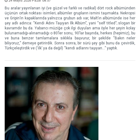
24 Mayıs 2026 Pazar 08:57
Bu aralar yayınlanan iyi (ve güzel ve farklı ve radikal) dört rock albümünden
üçünün ortak noktası isimleri; albümler grupların ismini taşımakta. Nekropsi
ve Gripin’in kapaklarında yalnızca grubun adı var, Malt’ın albümünde ise her
şey adlı adınca: “Kendi Adını Taşıyan İlk Albüm”, yani “self titled”; slogan bir
kavramdır bu da. Yabancı müziğe çok ilgi duyulan ama öyle her şeyin kolay
bulunamadığı-alınamadığı o 80’ler sonu, 90’lar başında, herkes (hepimiz), bu
ve buna benzer tamlamalara sıklıkla başvurur, bir şekilde “Bakın neler
biliyoruz,” demeye getirirdik. Sonra sonra, bir sürü şey gibi bunu da çevirdik,
Türkçeleştirdik ve (‘ilk’ ya da değil) “kendi adlarını taşıyan…” yaptık.