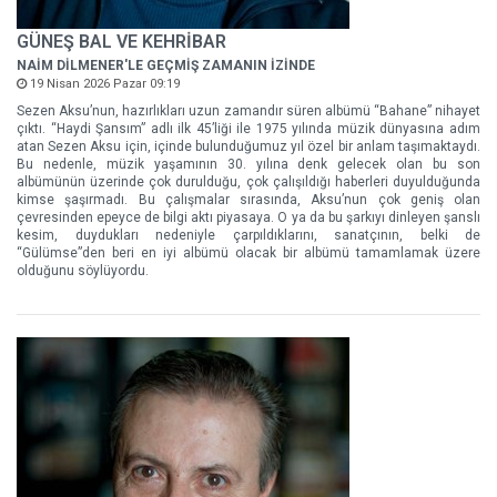
GÜNEŞ BAL VE KEHRİBAR
NAİM DİLMENER'LE GEÇMİŞ ZAMANIN İZİNDE
19 Nisan 2026 Pazar 09:19
Sezen Aksu’nun, hazırlıkları uzun zamandır süren albümü “Bahane” nihayet
çıktı. “Haydi Şansım” adlı ilk 45’liği ile 1975 yılında müzik dünyasına adım
atan Sezen Aksu için, içinde bulunduğumuz yıl özel bir anlam taşımaktaydı.
Bu nedenle, müzik yaşamının 30. yılına denk gelecek olan bu son
albümünün üzerinde çok durulduğu, çok çalışıldığı haberleri duyulduğunda
kimse şaşırmadı. Bu çalışmalar sırasında, Aksu’nun çok geniş olan
çevresinden epeyce de bilgi aktı piyasaya. O ya da bu şarkıyı dinleyen şanslı
kesim, duydukları nedeniyle çarpıldıklarını, sanatçının, belki de
“Gülümse”den beri en iyi albümü olacak bir albümü tamamlamak üzere
olduğunu söylüyordu.