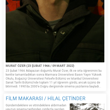
MURAT ÖZER (23 ŞUBAT 1966 / 09 MART 2022)
23 Şubat 1966 Adapazarı doğumlu Murat Özer, ilk ve orta öğrenimini bu
kentte tamamladıktan sonra Marmara Üniversitesi Basın Yayın Yüksek
Okulu, Boğaziçi Üniversitesi Felsefe Bölümü ve İstanbul Üniversitesi
Sanat Tarihi Bölümü’nde toplam 11 yıl öğrenim gördü; ancak üçünü de
bitirmedi. 1990’da 2000’e Doğru dergisinde sinema yazılarına başladı...
FİLM MAKARASI / HİLAL ÇETİNDER
Gündemdekilere ve vitrindekilere aldırmadan
upuzun sinema tarihinden cımbızla seçilen