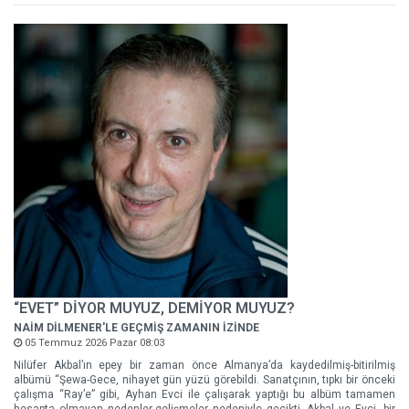
“EVET” DİYOR MUYUZ, DEMİYOR MUYUZ?
NAİM DİLMENER'LE GEÇMİŞ ZAMANIN İZİNDE
05 Temmuz 2026 Pazar 08:03
Nilüfer Akbal’ın epey bir zaman önce Almanya’da kaydedilmiş-bitirilmiş
albümü “Şewa-Gece, nihayet gün yüzü görebildi. Sanatçının, tıpkı bir önceki
çalışma “Ray’e” gibi, Ayhan Evci ile çalışarak yaptığı bu albüm tamamen