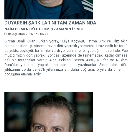
DUYARSIN ŞARKILARINI TAM ZAMANINDA
NAİM DİLMENER'LE GEÇMİŞ ZAMANIN İZİNDE
04 Ağustos 2026 Salı 06:41
Bircan Usallı Sılan Türkan Şoray, Hülya Koçyiğit, Fatma Girik ve Filiz Akın
olarak belirlemişti sinemamızın dört yapraklı yoncasını. İtiraz edilir bir tarafı
da yoktu; böyleydi, bu isimler vardı yoncanın her bir yaprağının üzerinde. Pop
müziğimizin dört yapraklı yoncası üzerinde de (sinemadaki kadar olmasa
da) bir mutabakat vardır; Ajda Pekkan, Sezen Aksu, Nilüfer ve Nükhet
Duru’dur yoncanın yapraklarına isimlerini yazdıranlar. Sinemadaki dört
yıldızımın dördü de 60’lı yıllarımıza ait; daha doğrusu, o yıllarda ünlerinin
doruğuna erişmişlerdir.