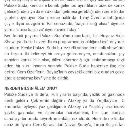
Pakize Suda, kendisine komik gelen bu ayrıntıların, bize de komik
geleceğinden, ya da en azından gelmesi gerektiğinden zerre kadar
şüphe duymuyor. Son derece haklı da. Tülay Özer'i anlattığında
şöyle diyor sözgelimi; ‘Bir cenazede, 'başınız sağ olsun' diyecek
yerde, 'darısı başınıza' diyen biridir Tülay...’
Ben kendi payıma Pakize Suda'nın röportajını, bir 'Huysuz Virjin
Show' ya da bir Levent Kırca programından aldığım keyfi duyarak
okudum. Keşke Pakize Suda bu lezzetli sohbetlerini talk show'lara
da taşısa. İki kelimeyi bir araya getiremeyen, anlatacakları şey
sahiden komik bile olsa, dilleri dönmediği için anlatamayıp rezil
eden bir sürü insanın yanında Pakize Suda hepimize ilaç gibi
gelirdi. Cem Özer'lerin, Beyaz'ların zevzekliklerini biz aradan çekip
atar, alacağımız keyfi yine de alırdık.
NERDEN BILSiN ÂLEM ONU?
Pakize Suda'ya ilk defa, 70'li yılların başında, yazlık bir gazinoda
denk geldim. Çok emin değilim, Ataköy ya da Yeşilköy'de... O
zamanlar öyleydi; yaz geldiğinde Ataköy ve Yeşilköy civarındaki
yazlık gazinolar ve sinemalar hareketlenir, her gün epeyce
sanatçıyı bir arada seyretme imkânımız olurdu. Hem de ne kadar
ucuz bir fiyata. Cem Karaca'dan Nazan Şoray'a, Timur Selçuk'tan