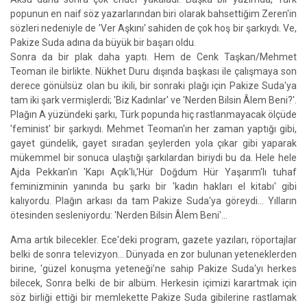
popunun en naif söz yazarlarından biri olarak bahsettiğim Zeren'in
sözleri nedeniyle de 'Ver Aşkını' sahiden de çok hoş bir şarkıydı. Ve,
Pakize Suda adına da büyük bir başarı oldu.
Sonra da bir plak daha yaptı. Hem de Cenk Taşkan/Mehmet
Teoman ile birlikte. Nükhet Duru dışında başkası ile çalışmaya son
derece gönülsüz olan bu ikili, bir sonraki plağı için Pakize Suda'ya
tam iki şark vermişlerdi; 'Biz Kadınlar' ve 'Nerden Bilsin Âlem Beni?'.
Plağın A yüzündeki şarkı, Türk popunda hiç rastlanmayacak ölçüde
'feminist' bir şarkıydı. Mehmet Teoman'ın her zaman yaptığı gibi,
gayet gündelik, gayet sıradan şeylerden yola çıkar gibi yaparak
mükemmel bir sonuca ulaştığı şarkılardan biriydi bu da. Hele hele
Ajda Pekkan'ın 'Kapı Açık'lı,'Hür Doğdum Hür Yaşarım'lı tuhaf
feminizminin yanında bu şarkı bir 'kadın hakları el kitabı' gibi
kalıyordu. Plağın arkası da tam Pakize Suda'ya göreydi... Yılların
ötesinden sesleniyordu: 'Nerden Bilsin Âlem Beni'...
Ama artık bilecekler. Ece'deki program, gazete yazıları, röportajlar
belki de sonra televizyon... Dünyada en zor bulunan yeteneklerden
birine, 'güzel konuşma yeteneği’ne sahip Pakize Suda'yı herkes
bilecek, Sonra belki de bir albüm. Herkesin içimizi karartmak için
söz birliği ettiği bir memlekette Pakize Suda gibilerine rastlamak