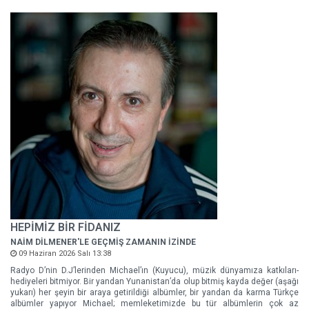
HEPİMİZ BİR FİDANIZ
NAİM DİLMENER'LE GEÇMİŞ ZAMANIN İZİNDE
09 Haziran 2026 Salı 13:38
Radyo D’nin D.J’lerinden Michael’ın (Kuyucu), müzik dünyamıza katkıları-
hediyeleri bitmiyor. Bir yandan Yunanistan’da olup bitmiş kayda değer (aşağı
yukarı) her şeyin bir araya getirildiği albümler, bir yandan da karma Türkçe
albümler yapıyor Michael; memleketimizde bu tür albümlerin çok az