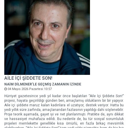
AİLE İÇİ ŞİDDETE SON!
NAİM DİLMENER'LE GEÇMİŞ ZAMANIN İZİNDE
04 Mayıs 2026 Pazartesi 10:57
Hürriyet gazetesince yedi yıl kadar önce başlatılan “Aile İçi Şiddete Son!”
projesi, hayata geçirildiği günden beri, amaçlamış olduklarını bir bir yapıyor.
Aile içi şiddete maruz kalan kadınlara el uzatıyor, destek veriyor. Hatta bu
yedi yıllık süre zarfında, amaçlanandan fazlasının yapıldığı dahi söylenebilir.
Proje teorik aşamada, gayet iyi ve net planlanmıştı. Pratikte de, aynı dikkat
ve hassasiyet muhafaza edildi. Bu nedenle de, bu tür sosyal sorumluluk
projeleri memlekette genellikle kısa ömürlü, en fazla birkaç mevsimlik