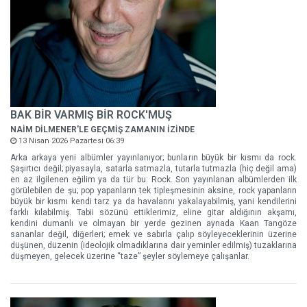
BAK BİR VARMIŞ BİR ROCK'MUŞ
NAİM DİLMENER'LE GEÇMİŞ ZAMANIN İZİNDE
13 Nisan 2026 Pazartesi 06:39
Arka arkaya yeni albümler yayınlanıyor; bunların büyük bir kısmı da rock.
Şaşırtıcı değil; piyasayla, satarla satmazla, tutarla tutmazla (hiç değil ama)
en az ilgilenen eğilim ya da tür bu: Rock. Son yayınlanan albümlerden ilk
görülebilen de şu; pop yapanların tek tipleşmesinin aksine, rock yapanların
büyük bir kısmı kendi tarz ya da havalarını yakalayabilmiş, yani kendilerini
farklı kılabilmiş. Tabii sözünü ettiklerimiz, eline gitar aldığının akşamı,
kendini dumanlı ve olmayan bir yerde gezinen aynada Kaan Tangöze
sananlar değil, diğerleri; emek ve sabırla çalıp söyleyeceklerinin üzerine
düşünen, düzenin (ideolojik olmadıklarına dair yeminler edilmiş) tuzaklarına
düşmeyen, gelecek üzerine “taze” şeyler söylemeye çalışanlar.