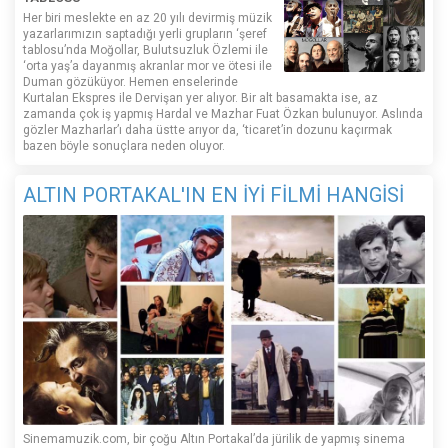
Her biri meslekte en az 20 yılı devirmiş müzik
yazarlarımızın saptadığı yerli grupların ‘şeref
tablosu’nda Moğollar, Bulutsuzluk Özlemi ile
‘orta yaş’a dayanmış akranlar mor ve ötesi ile
Duman gözüküyor. Hemen enselerinde
Kurtalan Ekspres ile Dervişan yer alıyor. Bir alt basamakta ise, az
zamanda çok iş yapmış Hardal ve Mazhar Fuat Özkan bulunuyor. Aslında
gözler Mazharlar’ı daha üstte arıyor da, ‘ticaret’in dozunu kaçırmak
bazen böyle sonuçlara neden oluyor.
ALTIN PORTAKAL'IN EN İYİ FİLMİ HANGİSİ
Sinemamuzik.com, bir çoğu Altın Portakal’da jürilik de yapmış sinema