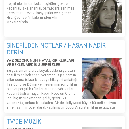
hoş filmler, insan kokan öyküler, gözden
kaçanlar, ıskalananlar, pamuklara sarılması
gereken mütevazı başyapıtlar ve diğerleri
Hilal Çetinder’in kaleminden Film
Makarası’nda…
SİNEFİLDEN NOTLAR / HASAN NADİR
DERİN
YAZ SEZONUNUN HAYAL KIRIKLIKLARI
VE BEKLENMEDİK SÜRPRİZLER
Bu yaz sinemalarda büyük beklenti yaratan
bazı filmler, bekleneni veremedi. Spielberg’in
yıllar sonra tekrar bir uzaylı hikayesi anlattığı
İfşa Günü ve DC’nin yeni evreninin ikinci filmi
olan Supergirl bu filmler arasındaydı. Onlar
kadar iddialı olmayan Robin Hood’un Ölümü
ise, hiç iz bırakmadan geldi, geçti. Bu
yazımızda, onlara bir bakalım. Bir de Hollywood büyük bütçeli aksiyon
sinemasını model alarak yapılmış bir Suudi Arabistan filmine göz atalım.
TV'DE MÜZİK