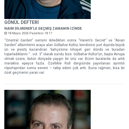
GÖNÜL DEFTERİ
NAİM DİLMENER'LE GEÇMİŞ ZAMANIN İZİNDE
18 Mayıs 2026 Pazartesi 18:17
“Oriental Garden” serisini ikiledikten sonra “Harem’s Secret” ve “Asian
Garden” albümlerini araya alan Gülbahar Kültür, kendisine yurt dışında büyük
ün ve prestij kazandıran ‘bahçe’sine nihayet geri döndü ve buradan
toparladıklarını “…vol. 3” olarak sundu bize. Gülbahar Kültür’ün, başta Avrupa
olmak üzere, bütün dünyada yaygın bir ünü var. Bizim buralarda da artık
meraklısı epeyce fazla. Özellikle Roll dergisinde yayınlanan ayrıntılı
röportajından sonra seveni – takip edeni çok arttı. Buna rağmen, kısa bir
özet geçmenin yararı var: