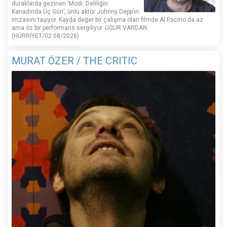
duraklarda gezinen ‘Modi: Deliliğin
Kanadında Üç Gün’, ünlü aktör Johnny Depp’in
imzasını taşıyor. Kayda değer bir çalışma olan filmde Al Pacino da az
ama öz bir performans sergiliyor. UĞUR VARDAN
(HÜRRİYET/02.08/2026)
MURAT ÖZER / THE CRITIC