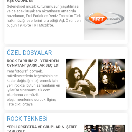
AŞK ÖZÜNDEN
Geleneksel müzik kültürümüzün yaşatılması
ve gelecek kuşaklara aktarılması amacıyla
hazırlanan, Erol Parlak ve Deniz Toprak’ın Türk
halk müziği eserlerini icra ettiği Aşk Özünden
bugün 19.45'te TRT Müzik'te.
ÖZEL DOSYALAR
ROCK TARİHİMİZİ 'YERİNDEN
OYNATAN' ŞARKILAR SEÇİLDİ
Yeni fotoğrafı görmek,
müzikseverlerin beğenisinin ne
kadar değiştiğini öğrenmek için
yerli rockta ‘bütün zamanların en
iyileri’ni sinemamuzik.com
okurlarına ve müzik
eleştirmenlerine sorduk. İlginç
liste çıktı ortaya:
ROCK TEKNESİ
YERLİ ORKESTRA VE GRUPLARIN 'ŞEREF
TABLOSU'