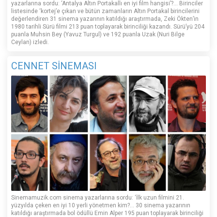
yazarlarına sordu: ‘Antalya Altın Portakallı en iyi film hangisi’?... Birinciler
listesinde ‘kortej’e çıkan ve bütün zamanların Altın Portakal birincilerini
değerlendiren 31 sinema yazarının katıldığı araştırmada, Zeki Ökten’in
1980 tarihli Sürü filmi 213 puan toplayarak birinciliği kazandı. Sürü’yü 204
puanla Muhsin Bey (Yavuz Turgul) ve 192 puanla Uzak (Nuri Bilge
Ceylan) izledi.
CENNET SİNEMASI
Sinemamuzik.com sinema yazarlarına sordu: ‘İlk uzun filmini 21.
yüzyılda çeken en iyi 10 yerli yönetmen kim?... 30 sinema yazarının
katıldığı araştırmada bol ödüllü Emin Alper 195 puan toplayarak birinciliği