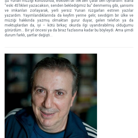
Şu Yunan müziği konusunda, eskiden bir tek ben çalar ben oynardım. Bana
“eski 45’likleri yazacaksın, senden beklediğimiz bu” denmemiş gibi, şansımı
ve imkanları zorlayarak, yerli yersiz Yunan rüzgarları estiren yazılar
yazardım. Yayımlandıklarında da keyfim yerine gelir, sevdiğim bir ülke ve
müziği hakkında yazmış olmaktan gurur duyar, gelen telefon ya da
mektuplardan da, iyi – kötü birkaç okurda ilgi uyandırabilmiş olduğumu
görürdüm... Bir yıl öncesi ya da biraz fazlasına kadar bu böyleydi. Ama şimdi
durum farklı, şartlar değişti...