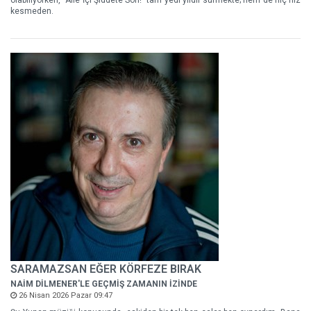
olabiliyorken, “Aile İçi Şiddete Son!” tam yedi yıldır sürmekte; hem de hiç hız
kesmeden.
SARAMAZSAN EĞER KÖRFEZE BIRAK
NAİM DİLMENER'LE GEÇMİŞ ZAMANIN İZİNDE
26 Nisan 2026 Pazar 09:47