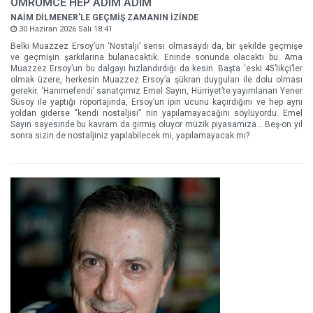
ÖMRÜMCE HEP ADIM ADIM
NAİM DİLMENER'LE GEÇMİŞ ZAMANIN İZİNDE
30 Haziran 2026 Salı 18:41
Belki Muazzez Ersoy’un ‘Nostalji’ serisi olmasaydı da, bir şekilde geçmişe
ve geçmişin şarkılarına bulanacaktık. Eninde sonunda olacaktı bu. Ama
Muazzez Ersoy’un bu dalgayı hızlandırdığı da kesin. Başta ‘eski 45’likçi’ler
olmak üzere, herkesin Muazzez Ersoy’a şükran duyguları ile dolu olması
gerekir. ‘Hanımefendi’ sanatçımız Emel Sayın, Hürriyet’te yayımlanan Yener
Süsoy ile yaptığı röportajında, Ersoy’un ipin ucunu kaçırdığını ve hep aynı
yoldan giderse “kendi nostaljisi” nin yapılamayacağını söylüyordu. Emel
Sayın sayesinde bu kavram da girmiş oluyor müzik piyasamıza... Beş-on yıl
sonra sizin de nostaljiniz yapılabilecek mi, yapılamayacak mı?