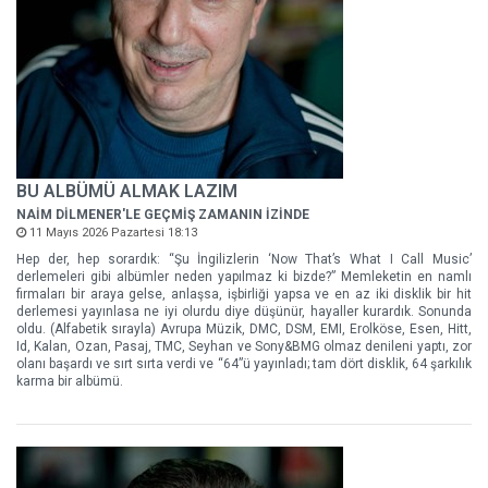
BU ALBÜMÜ ALMAK LAZIM
NAİM DİLMENER'LE GEÇMİŞ ZAMANIN İZİNDE
11 Mayıs 2026 Pazartesi 18:13
Hep der, hep sorardık: “Şu İngilizlerin ‘Now That’s What I Call Music’
derlemeleri gibi albümler neden yapılmaz ki bizde?” Memleketin en namlı
firmaları bir araya gelse, anlaşsa, işbirliği yapsa ve en az iki disklik bir hit
derlemesi yayınlasa ne iyi olurdu diye düşünür, hayaller kurardık. Sonunda
oldu. (Alfabetik sırayla) Avrupa Müzik, DMC, DSM, EMI, Erolköse, Esen, Hitt,
Id, Kalan, Ozan, Pasaj, TMC, Seyhan ve Sony&BMG olmaz denileni yaptı, zor
olanı başardı ve sırt sırta verdi ve “64”ü yayınladı; tam dört disklik, 64 şarkılık
karma bir albümü.