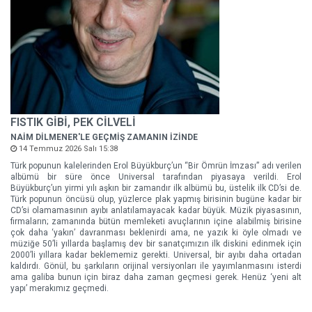
FISTIK GİBİ, PEK CİLVELİ
NAİM DİLMENER'LE GEÇMİŞ ZAMANIN İZİNDE
14 Temmuz 2026 Salı 15:38
Türk popunun kalelerinden Erol Büyükburç’un “Bir Ömrün İmzası” adı verilen
albümü bir süre önce Universal tarafından piyasaya verildi. Erol
Büyükburç’un yirmi yılı aşkın bir zamandır ilk albümü bu, üstelik ilk CD’si de.
Türk popunun öncüsü olup, yüzlerce plak yapmış birisinin bugüne kadar bir
CD’si olamamasının ayıbı anlatılamayacak kadar büyük. Müzik piyasasının,
firmaların; zamanında bütün memleketi avuçlarının içine alabilmiş birisine
çok daha ‘yakın’ davranması beklenirdi ama, ne yazık ki öyle olmadı ve
müziğe 50’li yıllarda başlamış dev bir sanatçımızın ilk diskini edinmek için
2000’li yıllara kadar beklememiz gerekti. Universal, bir ayıbı daha ortadan
kaldırdı. Gönül, bu şarkıların orijinal versiyonları ile yayımlanmasını isterdi
ama galiba bunun için biraz daha zaman geçmesi gerek. Henüz ‘yeni alt
yapı’ merakımız geçmedi.