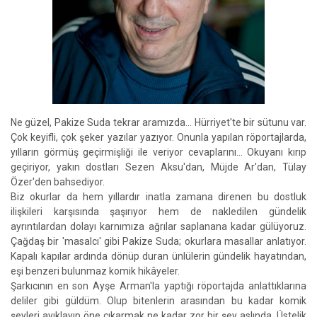
Ne güzel, Pakize Suda tekrar aramızda... Hürriyet'te bir sütunu var.
Çok keyifli, çok şeker yazılar yazıyor. Onunla yapılan röportajlarda,
yılların görmüş geçirmişliği ile veriyor cevaplarını... Okuyanı kırıp
geçiriyor, yakın dostları Sezen Aksu'dan, Müjde Ar'dan, Tülay
Özer'den bahsediyor.
Biz okurlar da hem yıllardır inatla zamana direnen bu dostluk
ilişkileri karşısında şaşırıyor hem de nakledilen gündelik
ayrıntılardan dolayı karnımıza ağrılar saplanana kadar gülüyoruz.
Çağdaş bir 'masalcı' gibi Pakize Suda; okurlara masallar anlatıyor.
Kapalı kapılar ardında dönüp duran ünlülerin gündelik hayatından,
eşi benzeri bulunmaz komik hikâyeler.
Şarkıcının en son Ayşe Arman'la yaptığı röportajda anlattıklarına
deliler gibi güldüm. Olup bitenlerin arasından bu kadar komik
şeyleri ayıklayıp öne çıkarmak ne kadar zor bir şey aslında. Üstelik