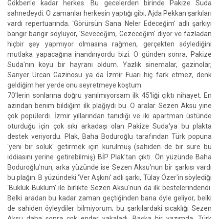
Gökben'e kadar herkes. Bu gecelerden birinde Pakize Suda
sahnedeydi. O zamanlar herkesin yaptığı gibi, Ajda Pekkan şarkıları
vardı repertuarında. 'Görürsün Sana Neler Edeceğim' adlı şarkıyı
bangır bangır söylüyor, 'Seveceğim, Gezeceğim' diyor ve fazladan
hiçbir şey yapmıyor olmasına rağmen, gerçekten söylediğini
mutlaka yapacağına inandırıyordu bizi. O günden sonra, Pakize
Suda'nın koyu bir hayranı oldum. Yazlık sinemalar, gazinolar,
Sarıyer Urcan Gazinosu ya da İzmir Fuarı hiç fark etmez, denk
geldiğim her yerde onu seyretmeye koştum.
70'lerin sonlarına doğru yanılmıyorsam ilk 45'liği çıktı nihayet. En
azından benim bildiğim ilk plağıydı bu. O aralar Sezen Aksu yine
çok popülerdi. İzmir yıllarından tanıdığı ve iki apartman üstünde
oturduğu için çok sıkı arkadaşı olan Pakize Suda'ya bu plakta
destek veriyordu. Plak, Baha Boduroğlu tarafından Türk popuna
'yeni bir soluk' getirmek için kurulmuş (sahiden de bir süre bu
iddiasını yerine getirebilmiş) BİP Plak'tan çıktı. Ön yüzünde Baha
Boduroğlu'nun, arka yüzünde ise Sezen Aksu'nun bir şarkısı vardı
bu plağın. B yüzündeki 'Ver Aşkını' adlı şarkı, Tülay Özer'in söylediği
'Büklük Büklüm' ile birlikte Sezen Aksu'nun da ilk bestelerindendi.
Belki aradan bu kadar zaman geçtiğinden bana öyle geliyor, belki
de sahiden öyleydiler bilmiyorum; bu şarkılardaki sıcaklığı Sezen
Aksu daha sonra çok ender yakaladı. Başka bir yazımda, Türk