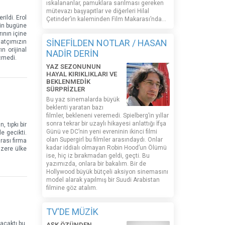
ıskalananlar, pamuklara sarılması gereken
mütevazı başyapıtlar ve diğerleri Hilal
ildi. Erol
Çetinder’in kaleminden Film Makarası’nda…
nin bugüne
ının içine
SİNEFİLDEN NOTLAR / HASAN
natçımızın
n orijinal
NADİR DERİN
çmedi.
YAZ SEZONUNUN
HAYAL KIRIKLIKLARI VE
BEKLENMEDİK
SÜRPRİZLER
Bu yaz sinemalarda büyük
beklenti yaratan bazı
filmler, bekleneni veremedi. Spielberg’in yıllar
sonra tekrar bir uzaylı hikayesi anlattığı İfşa
 tıpkı bir
Günü ve DC’nin yeni evreninin ikinci filmi
e gecikti.
olan Supergirl bu filmler arasındaydı. Onlar
arası firma
kadar iddialı olmayan Robin Hood’un Ölümü
üzere ülke
ise, hiç iz bırakmadan geldi, geçti. Bu
yazımızda, onlara bir bakalım. Bir de
Hollywood büyük bütçeli aksiyon sinemasını
model alarak yapılmış bir Suudi Arabistan
filmine göz atalım.
TV'DE MÜZİK
acaktı bu.
AŞK ÖZÜNDEN