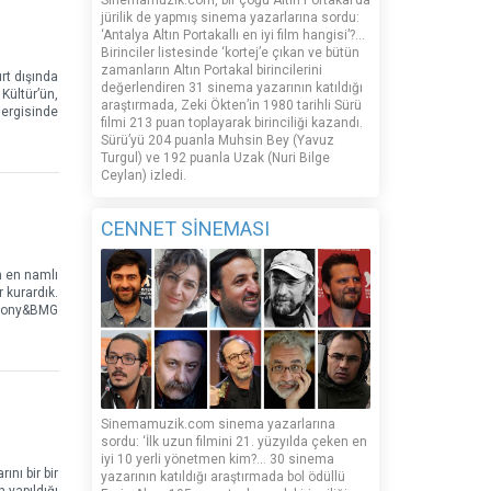
Sinemamuzik.com, bir çoğu Altın Portakal’da
jürilik de yapmış sinema yazarlarına sordu:
‘Antalya Altın Portakallı en iyi film hangisi’?...
Birinciler listesinde ‘kortej’e çıkan ve bütün
zamanların Altın Portakal birincilerini
rt dışında
değerlendiren 31 sinema yazarının katıldığı
Kültür’ün,
araştırmada, Zeki Ökten’in 1980 tarihli Sürü
dergisinde
filmi 213 puan toplayarak birinciliği kazandı.
Sürü’yü 204 puanla Muhsin Bey (Yavuz
Turgul) ve 192 puanla Uzak (Nuri Bilge
Ceylan) izledi.
CENNET SİNEMASI
n en namlı
r kurardık.
e Sony&BMG
Sinemamuzik.com sinema yazarlarına
sordu: ‘İlk uzun filmini 21. yüzyılda çeken en
iyi 10 yerli yönetmen kim?... 30 sinema
ını bir bir
yazarının katıldığı araştırmada bol ödüllü