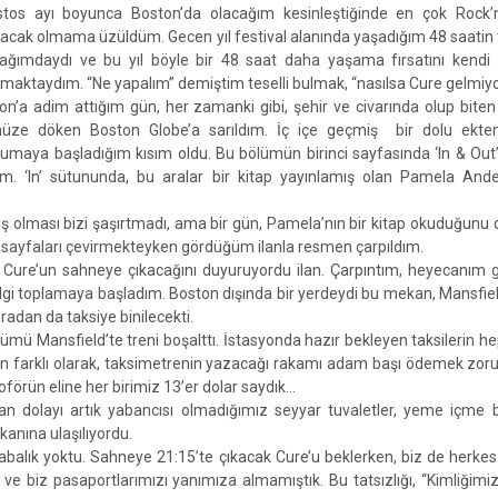
tos ayı boyunca Boston’da olacağım kesinleştiğinde en çok Rock’
racak olmama üzüldüm. Gecen yıl festival alanında yaşadığım 48 saatin 
ğımdaydı ve bu yıl böyle bir 48 saat daha yaşama fırsatını kendi e
rmaktaydım. “Ne yapalım” demiştim teselli bulmak, “nasılsa Cure gelmiy
on’a adim attığım gün, her zamanki gibi, şehir ve civarında olup biten
üze döken Boston Globe’a sarıldım. İç içe geçmiş bir dolu ekte
kumaya başladığım kısım oldu. Bu bölümün birinci sayfasında ‘In & Ou
. ‘In’ sütununda, bu aralar bir kitap yayınlamış olan Pamela And
zmış olması bizi şaşırtmadı, ama bir gün, Pamela’nın bir kitap okuduğunu
lde sayfaları çevirmekteyken gördüğüm ilanla resmen çarpıldım.
rın Cure’un sahneye çıkacağını duyuruyordu ilan. Çarpıntım, heyecanım 
lgi toplamaya başladım. Boston dışında bir yerdeydi bu mekan, Mansfield
oradan da taksiye binilecekti.
ümü Mansfield’te treni boşalttı. İstasyonda hazır bekleyen taksilerin hep
n farklı olarak, taksimetrenin yazacağı rakamı adam başı ödemek zor
oförün eline her birimiz 13’er dolar saydık…
n dolayı artık yabancısı olmadığımız seyyar tuvaletler, yeme içme b
kanına ulaşılıyordu.
balık yoktu. Sahneye 21:15’te çıkacak Cure’u beklerken, biz de herkes 
ve biz pasaportlarımızı yanımıza almamıştık. Bu tatsızlığı, “Kimliğimiz