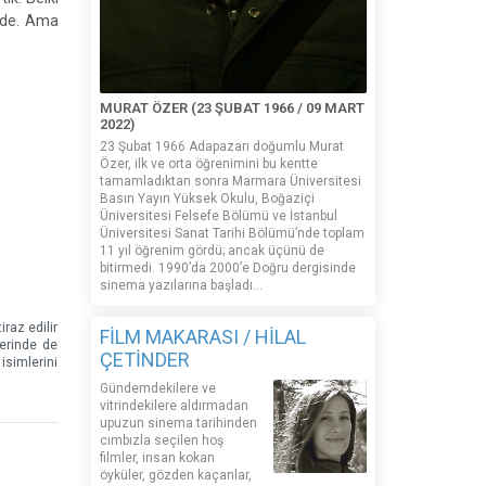
n de. Ama
MURAT ÖZER (23 ŞUBAT 1966 / 09 MART
2022)
23 Şubat 1966 Adapazarı doğumlu Murat
Özer, ilk ve orta öğrenimini bu kentte
tamamladıktan sonra Marmara Üniversitesi
Basın Yayın Yüksek Okulu, Boğaziçi
Üniversitesi Felsefe Bölümü ve İstanbul
Üniversitesi Sanat Tarihi Bölümü’nde toplam
11 yıl öğrenim gördü; ancak üçünü de
bitirmedi. 1990’da 2000’e Doğru dergisinde
sinema yazılarına başladı...
iraz edilir
FİLM MAKARASI / HİLAL
zerinde de
ÇETİNDER
isimlerini
Gündemdekilere ve
vitrindekilere aldırmadan
upuzun sinema tarihinden
cımbızla seçilen hoş
filmler, insan kokan
öyküler, gözden kaçanlar,