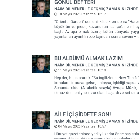
GÖNÜL DEFTERİ
NAİM DİLMENER'LE GEÇMİŞ ZAMANIN İZİNDE
18 Mayıs 2026 Pazartesi 18:17
“Oriental Garden” serisini ikiledikten sonra “Hare
büyük ün ve prestij kazandıran ‘bahçe’sine nihay
başta Avrupa olmak üzere, bütün dünyada yaygın 
yayınlanan ayrıntılı röportajından sonra seveni – 
BU ALBÜMÜ ALMAK LAZIM
NAİM DİLMENER'LE GEÇMİŞ ZAMANIN İZİNDE
11 Mayıs 2026 Pazartesi 18:13
Hep der, hep sorardık: “Şu İngilizlerin ‘Now That’
firmaları bir araya gelse, anlaşsa, işbirliği yapsa
Sonunda oldu. (Alfabetik sırayla) Avrupa Müzik
olmaz denileni yaptı, zor olanı başardı ve sırt sırt
AİLE İÇİ ŞİDDETE SON!
NAİM DİLMENER'LE GEÇMİŞ ZAMANIN İZİNDE
04 Mayıs 2026 Pazartesi 10:57
Hürriyet gazetesince yedi yıl kadar önce başlatılan