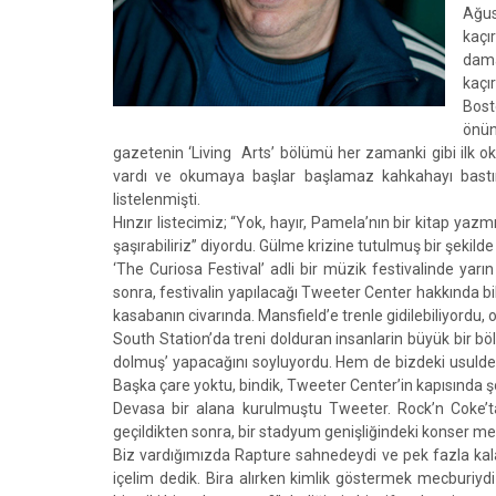
Ağus
kaçı
dama
kaçı
Bost
önün
gazetenin ‘Living Arts’ bölümü her zamanki gibi ilk o
vardı ve okumaya başlar başlamaz kahkahayı bastım
listelenmişti.
Hınzır listecimiz; “Yok, hayır, Pamela’nın bir kitap ya
şaşırabiliriz” diyordu. Gülme krizine tutulmuş bir şeki
‘The Curiosa Festival’ adli bir müzik festivalinde ya
sonra, festivalin yapılacağı Tweeter Center hakkında bi
kasabanın civarında. Mansfield’e trenle gidilebiliyordu, 
South Station’da treni dolduran insanlarin büyük bir böl
dolmuş’ yapacağını soyluyordu. Hem de bizdeki usulde
Başka çare yoktu, bindik, Tweeter Center’in kapısında ş
Devasa bir alana kurulmuştu Tweeter. Rock’n Coke’ta
geçildikten sonra, bir stadyum genişliğindeki konser me
Biz vardığımızda Rapture sahnedeydi ve pek fazla kala
içelim dedik. Bira alırken kimlik göstermek mecburiydi 