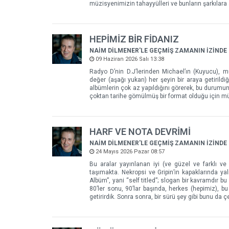
müzisyenimizin tahayyülleri ve bunların şarkılara
HEPİMİZ BİR FİDANIZ
NAİM DİLMENER'LE GEÇMİŞ ZAMANIN İZİNDE
09 Haziran 2026 Salı 13:38
Radyo D’nin D.J’lerinden Michael’ın (Kuyucu), m
değer (aşağı yukarı) her şeyin bir araya getiril
albümlerin çok az yapıldığını görerek, bu durumun
çoktan tarihe gömülmüş bir format olduğu için müz
HARF VE NOTA DEVRİMİ
NAİM DİLMENER'LE GEÇMİŞ ZAMANIN İZİNDE
24 Mayıs 2026 Pazar 08:57
Bu aralar yayınlanan iyi (ve güzel ve farklı ve
taşımakta. Nekropsi ve Gripin’in kapaklarında ya
Albüm”, yani “self titled”; slogan bir kavramdır
80’ler sonu, 90’lar başında, herkes (hepimiz), b
getirirdik. Sonra sonra, bir sürü şey gibi bunu da çe