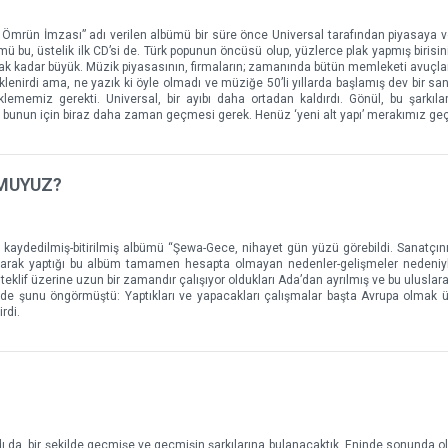
 Ömrün İmzası” adı verilen albümü bir süre önce Universal tarafından piyasaya ver
ümü bu, üstelik ilk CD’si de. Türk popunun öncüsü olup, yüzlerce plak yapmış birisi
ak kadar büyük. Müzik piyasasının, firmaların; zamanında bütün memleketi avuçlar
klenirdi ama, ne yazık ki öyle olmadı ve müziğe 50’li yıllarda başlamış dev bir sa
klememiz gerekti. Universal, bir ayıbı daha ortadan kaldırdı. Gönül, bu şarkıları
ba bunun için biraz daha zaman geçmesi gerek. Henüz ‘yeni alt yapı’ merakımız ge
 MUYUZ?
kaydedilmiş-bitirilmiş albümü “Şewa-Gece, nihayet gün yüzü görebildi. Sanatçının,
lışarak yaptığı bu albüm tamamen hesapta olmayan nedenler-gelişmeler nedeniyl
teklif üzerine uzun bir zamandır çalışıyor oldukları Ada’dan ayrılmış ve bu uluslar
en de şunu öngörmüştü: Yaptıkları ve yapacakları çalışmalar başta Avrupa olmak 
rdi.
ı da, bir şekilde geçmişe ve geçmişin şarkılarına bulanacaktık. Eninde sonunda ol