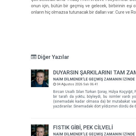
onun için, bütün bir geçmiş ve gelecek, birbirinin eşi 
onların hiç olmazsa tutunacak bir dalları var: Cure ve R
Diğer Yazılar
DUYARSIN ŞARKILARINI TAM Z
NAİM DİLMENER'LE GEÇMİŞ ZAMANIN İZİNDE
04 Ağustos 2026 Salı 06:41
Bircan Usallı Sılan Türkan Şoray, Hülya Koçyiğit, F
bir tarafı da yoktu; böyleydi, bu isimler vardı
(sinemadaki kadar olmasa da) bir mutabakat vard
yazdıranlar. Sinemadaki dört yıldızımın dördü de 60
FISTIK GİBİ, PEK CİLVELİ
NAİM DİLMENER'LE GEÇMİŞ ZAMANIN İZİNDE