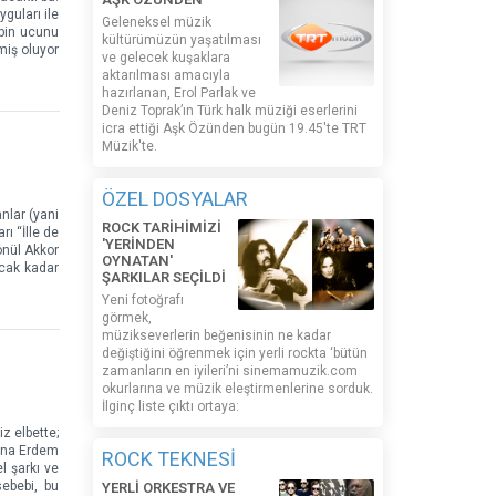
guları ile
Geleneksel müzik
ipin ucunu
kültürümüzün yaşatılması
miş oluyor
ve gelecek kuşaklara
aktarılması amacıyla
hazırlanan, Erol Parlak ve
Deniz Toprak’ın Türk halk müziği eserlerini
icra ettiği Aşk Özünden bugün 19.45'te TRT
Müzik'te.
ÖZEL DOSYALAR
nlar (yani
ROCK TARİHİMİZİ
ı “İlle de
'YERİNDEN
önül Akkor
OYNATAN'
acak kadar
ŞARKILAR SEÇİLDİ
Yeni fotoğrafı
görmek,
müzikseverlerin beğenisinin ne kadar
değiştiğini öğrenmek için yerli rockta ‘bütün
zamanların en iyileri’ni sinemamuzik.com
okurlarına ve müzik eleştirmenlerine sorduk.
İlginç liste çıktı ortaya:
z elbette;
suna Erdem
ROCK TEKNESİ
l şarkı ve
ebebi, bu
YERLİ ORKESTRA VE