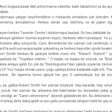
Aynı boğaza kadar ilikli üniformamsı ceketler, kalın tabanlı bot ya da aya
udaklar…
rındırmaya çalışan beyefendilerin o mekanda olmalarını çok isterdim. 
rememiş amcalarımız. Herkes elinde cep telefonu ve iki paket siga
irgeyen herkes Tweeter Center’i doldurmaya basladı. On beş dakikalık bi
e sahneye gelirken resmen kıyamet koptu. Herkesin elleri havadaydı. Ya 
elicesine alkış tutuyordu. Cure, Amerika’da her zaman cok sevilmişti, ü
board’ta yedi numaraya kadar yükselmiş ve herkesi hayretler içinde bırak
mith herkesi ilk şarkıyla birlikte mest etti. “Robert!.. Robert!..” çığ
 şarkıda bir “Teşekkür ederim…” O kadar, ne başka bir sözcük, ne “Böyl
 arka arkaya geldi. En çok da “Disintegration”dan çalındı, söylendi; he
 Of You” başta olmak üzere, çoğu şarkıya bütün kalabalık eşlik etti. “Fa
astırdı… Bir tapınma töreni gibiydi her şey. O sahnedeydi, biz de ö
u ya, galiba Robert Smith her zaman böyleydi. Hep karanlık, hep umu
çocuk. Her zaman da, arkasına bile bakmadan bu dünyadan çekip g
stediği an “Canın cehenneme” diyerek gidebilecek biri. Bu delicesin
 birkaç defa daha geldi ve son şarkı sonrasında nihayet farklı bir şey sö
i de Smith, haftanın herhangi bir gününü diğerinden farklı bulmuyor art