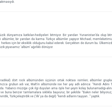
 akmasıydı.
üzik dünyamıza katkıları-hediyeleri bitmiyor. Bir yandan Yunanistan’da olup bi
diği albümler, bir yandan da karma Türkçe albümler yapıyor Michael; memleketimi
 herkes için bir eksiklik olduğunu kabul ederek. Gerçekten de durum bu. Ülkemizde
ik piyasamız ‘albüm’ ağırlıklı dönüyor.
 radikal) dört rock albümünden üçünün ortak noktası isimleri; albümler grupla
lnızca grubun adı var, Malt’ın albümünde ise her şey adlı adınca: “Kendi Adını T
 bu da. Yabancı müziğe çok ilgi duyulan ama öyle her şeyin kolay bulunamadığı-alı
u ve buna benzer tamlamalara sıklıkla başvurur, bir şekilde “Bakın neler biliyoru
virdik, Türkçeleştirdik ve (‘ilk’ ya da değil) “kendi adlarını taşıyan…” yaptık.