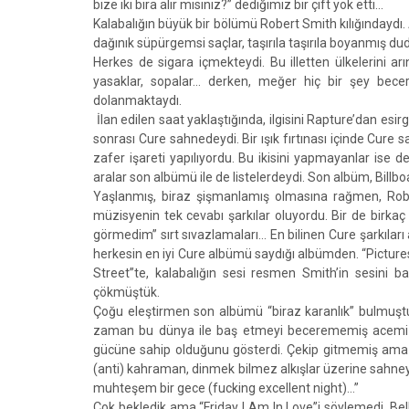
bize iki bira alır mısınız?” dediğimiz bir çift yok etti…
Kalabalığın büyük bir bölümü Robert Smith kılığındaydı. 
dağınık süpürgemsi saçlar, taşırıla taşırıla boyanmış d
Herkes de sigara içmekteydi. Bu illetten ülkelerini a
yasaklar, sopalar… derken, meğer hiç bir şey bece
dolanmaktaydı.
İlan edilen saat yaklaştığında, ilgisini Rapture’dan es
sonrası Cure sahnedeydi. Bir ışık fırtınası içinde Cur
zafer işareti yapılıyordu. Bu ikisini yapmayanlar ise d
aralar son albümü ile de listelerdeydi. Son albüm, Bill
Yaşlanmış, biraz şişmanlamış olmasına rağmen, Robert S
müzisyenin tek cevabı şarkılar oluyordu. Bir de birkaç
görmedim” sırt sıvazlamaları… En bilinen Cure şarkıları
herkesin en iyi Cure albümü saydığı albümden. “Pictures
Street”te, kalabalığın sesi resmen Smith’in sesini b
çökmüştük.
Çoğu eleştirmen son albümü “biraz karanlık” bulmuşt
zaman bu dünya ile baş etmeyi becerememiş acemi 
gücüne sahip olduğunu gösterdi. Çekip gitmemiş ama i
(anti) kahraman, dinmek bilmez alkışlar üzerine sahneye
muhteşem bir gece (fucking excellent night)…”
Çok bekledik ama “Friday I Am In Love”i söylemedi. Belk