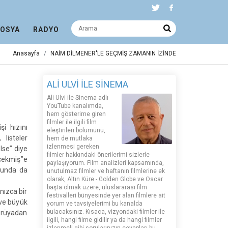
DOSYA
RADYO
Anasayfa
NAİM DİLMENER'LE GEÇMİŞ ZAMANIN İZİNDE
ALİ ULVİ İLE SİNEMA
Ali Ulvi ile Sinema adlı
YouTube kanalımda,
hem gösterime giren
filmler ile ilgili film
i hızını
eleştirileri bölümünü,
listeler
hem de mutlaka
izlenmesi gereken
lse” diye
filmler hakkındaki önerilerimi sizlerle
ecekmiş”e
paylaşıyorum. Film analizleri kapsamında,
ucunda da
unutulmaz filmler ve haftanın filmlerine ek
olarak, Altın Küre - Golden Globe ve Oscar
başta olmak üzere, uluslararası film
nızca bir
festivalleri bünyesinde yer alan filmlere ait
 ve büyük
yorum ve tavsiyelerimi bu kanalda
bulacaksınız. Kısaca, vizyondaki filmler ile
 rüyadan
ilgili, hangi filme gidilir ya da hangi filmler