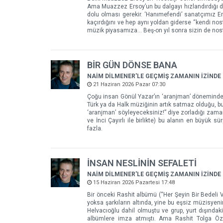
Ama Muazzez Ersoy’un bu dalgayı hızlandırdığı da
dolu olması gerekir. ‘Hanımefendi’ sanatçımız Em
kaçırdığını ve hep aynı yoldan giderse “kendi no
müzik piyasamıza... Beş-on yıl sonra sizin de nos
BİR GÜN DÖNSE BANA
NAİM DİLMENER'LE GEÇMİŞ ZAMANIN İZİNDE
21 Haziran 2026 Pazar 07:30
Çoğu insan Gönül Yazar’ın ‘aranjman’ döneminden 
Türk ya da Halk müziğinin artık satmaz olduğu, bu 
‘aranjman’ söyleyeceksiniz!” diye zorladığı zamanl
ve İnci Çayırlı ile birlikte) bu alanın en büyük s
fazla.
İNSAN NESLİNİN SEFALETİ
NAİM DİLMENER'LE GEÇMİŞ ZAMANIN İZİNDE
15 Haziran 2026 Pazartesi 17:48
Bir önceki Rashit albümü (“Her Şeyin Bir Bedeli Va
yoksa şarkıların altında, yine bu eşsiz müzisyen
Helvacıoğlu dahil olmuştu ve grup, yurt dışındak
albümlere imza atmıştı. Ama Rashit Tolga Öz