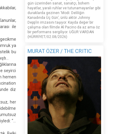
gün üzerinden sanat, sanatçı, bohem
kkabılar,
hayatlar, yaralı ruhlar ve tutunamayanlar gibi
duraklarda gezinen ‘Modi: Deliliğin
Kanadında Üç Gün’, ünlü aktör Johnny
Kanunlar,
Depp’in imzasını taşıyor. Kayda değer bir
rası ile
çalışma olan filmde Al Pacino da az ama öz
bir performans sergiliyor. UĞUR VARDAN
(HÜRRİYET/02.08/2026)
r gecikme
yumruk ya
MURAT ÖZER / THE CRITIC
stelik bu
mıştı…
lıklarına
e seyirci
men hemen
scination
nunde diz
tsuz, her
idebilme
e umutsuz
yledi: “…
ık. Belki