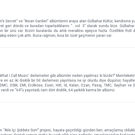
m’s Secret” ve “Asian Garden” albümlerini araya alan Gülbahar Kültür, kendisine yu
et geri döndü ve buradan toparladıklarını “…vol. 3” olarak sundu bize. Gülbahar 
bir ünü var. Bizim buralarda da artık meraklısı epeyce fazla. Özellikle Roll 
takip edeni çok arttı. Buna rağmen, kısa bir özet geçmenin yararı var:
s What I Call Music’ derlemeleri gibi albümler neden yapılmaz ki bizde?” Memleketi
 ve en az iki disklik bir hit derlemesi yayınlasa ne iyi olurdu diye düşünür, hayalle
, DMC, DSM, EMI, Erolköse, Esen, Hitt, Id, Kalan, Ozan, Pasaj, TMC, Seyhan v
a verdi ve “64”ü yayınladı; tam dört disklik, 64 şarkılık karma bir albümü.
 “Aile İçi Şiddete Son!” projesi, hayata geçirildiği günden beri, amaçlamış olduklar