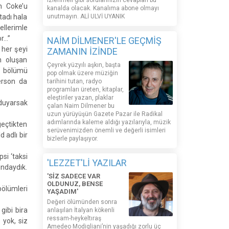
izlenmeli gibi sorularınızın cevapları bu
n Coke’u
kanalda olacak. Kanalıma abone olmayı
tadı hala
unutmayın. ALİ ULVİ UYANIK
llerimle
or…”
NAİM DİLMENER'LE GEÇMİŞ
 her şeyi
ZAMANIN İZİNDE
n oluşan
Çeyrek yüzyılı aşkın, başta
t’ bölümü
pop olmak üzere müziğin
erson da
tarihini tutan, radyo
programları üreten, kitaplar,
eleştiriler yazan, plaklar
 duyarsak
çalan Naim Dilmener bu
uzun yürüyüşün Gazete Pazar ile Radikal
adımlarında kaleme aldığı yazılarıyla, müzik
geçtikten
serüvenimizden önemli ve değerli isimleri
 adlı bir
bizlerle paylaşıyor.
si ‘taksi
'LEZZET'Lİ YAZILAR
undaydık.
'SİZ SADECE VAR
OLDUNUZ, BENSE
ölümleri
YAŞADIM'
Değeri ölümünden sonra
gibi bira
anlaşılan İtalyan kökenli
ressam-heykeltıraş
 yok, siz
Amedeo Modigliani’nin yaşadığı zorlu üç