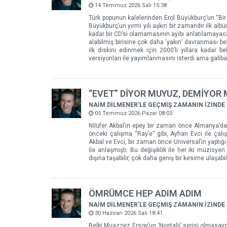
14 Temmuz 2026 Salı 15:38
Türk popunun kalelerinden Erol Büyükburç’un “Bir
Büyükburç’un yirmi yılı aşkın bir zamandır ilk alb
kadar bir CD’si olamamasının ayıbı anlatılamayac
alabilmiş birisine çok daha ‘yakın’ davranması be
ilk diskini edinmek için 2000’li yıllara kadar be
versiyonları ile yayımlanmasını isterdi ama gali
“EVET” DİYOR MUYUZ, DEMİYOR
NAİM DİLMENER'LE GEÇMİŞ ZAMANIN İZİNDE
05 Temmuz 2026 Pazar 08:03
Nilüfer Akbal’ın epey bir zaman önce Almanya’da 
önceki çalışma “Ray’e” gibi, Ayhan Evci ile ça
Akbal ve Evci, bir zaman önce Universal’in yaptığı 
ile anlaşmıştı. Bu değişiklik ile her iki müzisy
dışına taşabilir, çok daha geniş bir kesime ulaşabili
ÖMRÜMCE HEP ADIM ADIM
NAİM DİLMENER'LE GEÇMİŞ ZAMANIN İZİNDE
30 Haziran 2026 Salı 18:41
Belki Muazzez Ersoy’un ‘Nostalji’ serisi olmasayd