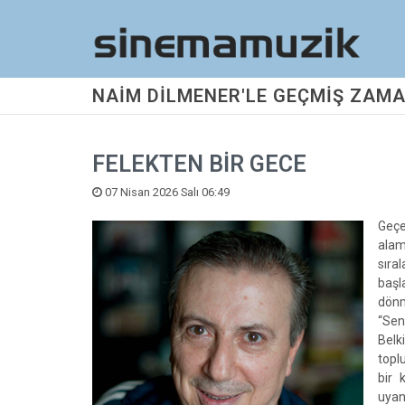
NAİM DİLMENER'LE GEÇMİŞ ZAMA
FELEKTEN BİR GECE
07 Nisan 2026 Salı 06:49
Geçe
alam
sıra
başl
dönm
“Sen
Belk
topl
bir 
uyan