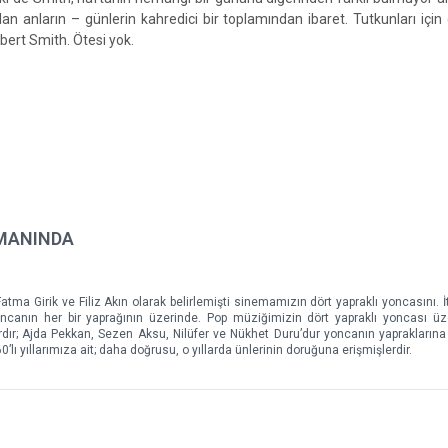
olan anların – günlerin kahredici bir toplamından ibaret. Tutkunları içi
obert Smith. Ötesi yok.
AMANINDA
atma Girik ve Filiz Akın olarak belirlemişti sinemamızın dört yapraklı yoncasını. İt
 yoncanın her bir yaprağının üzerinde. Pop müziğimizin dört yapraklı yoncası ü
ır; Ajda Pekkan, Sezen Aksu, Nilüfer ve Nükhet Duru’dur yoncanın yapraklarına 
’lı yıllarımıza ait; daha doğrusu, o yıllarda ünlerinin doruğuna erişmişlerdir.