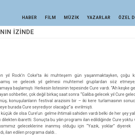
HABER
FİLM
MÜZİK
YAZARLAR
ÖZEL 
NIN İZİNDE
n yıl Rock’n Coke’ta iki muhteşem gün yaşanmaktayken, çoğu kiş
amış ve gelecek yıl gelmesi muhtemel gruplardan söz etmeye, 
lamaya başlamıştı. Herkesin listesinin tepesinde Cure vardı. “Ah keşke ge
ayan sohbetler, çok değil birkaç saat sonra “Galiba gelecek yıl Cure gel
üş; konuşulanların festival arazisini bir – iki kere turlamasının son
eye burada Cure seyrediyor olacağız”a evrilmişti.
i küçük de olsa Cure’un gelme ihtimali sahiden vardı belki de her şey yal
u dilekten ibaretti. Sonuçta bu yılın programı ilan edildiğinde Cure yoktu
kısmımız geleceklerine inanmış olduğu için “Yazık, yoklar” diyerek
dı, ilan edilen programa daldı…