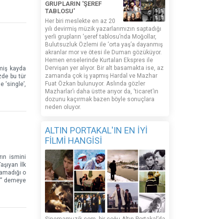
GRUPLARIN 'ŞEREF
TABLOSU'
Her biri meslekte en az 20
yılı devirmiş müzik yazarlarımızın saptadığı
yerli grupların ‘şeref tablosu’nda Moğollar,
Bulutsuzluk Özlemi ile ‘orta yaş’a dayanmış
akranlar mor ve ötesi ile Duman gözüküyor.
Hemen enselerinde Kurtalan Ekspres ile
Dervişan yer alıyor. Bir alt basamakta ise, az
tmiş kayda
zamanda çok iş yapmış Hardal ve Mazhar
zde bu tür
Fuat Özkan bulunuyor. Aslında gözler
 ‘single’,
Mazharlar’ı daha üstte arıyor da, ‘ticaret’in
dozunu kaçırmak bazen böyle sonuçlara
neden oluyor.
ALTIN PORTAKAL'IN EN İYİ
FİLMİ HANGİSİ
rın ismini
aşıyan İlk
namadığı o
z,” demeye