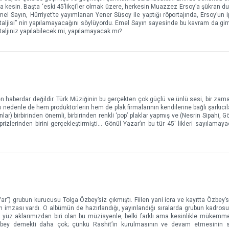
 kesin. Başta ‘eski 45’likçi’ler olmak üzere, herkesin Muazzez Ersoy’a şükran duy
el Sayın, Hürriyet’te yayımlanan Yener Süsoy ile yaptığı röportajında, Ersoy’un 
staljisi” nin yapılamayacağını söylüyordu. Emel Sayın sayesinde bu kavram da gir
taljiniz yapılabilecek mi, yapılamayacak mı?
haberdar değildir. Türk Müziğinin bu gerçekten çok güçlü ve ünlü sesi, bir zama
nedenle de hem prodüktörlerin hem de plak firmalarının kendilerine bağlı şarkıcılar
ar) birbirinden önemli, birbirinden renkli ‘pop’ plaklar yapmış ve (Nesrin Sipahi, G
ürprizlerinden birini gerçekleştirmişti… Gönül Yazar’ın bu tür 45' likleri sayılamay
r”) grubun kurucusu Tolga Özbey’siz çıkmıştı. Fiilen yani icra ve kayıtta Özbey’si
in imzası vardı. O albümün de hazırlandığı, yayınlandığı sıralarda grubun kadro
i yüz aklarımızdan biri olan bu müzisyenle, belki farklı ama kesinlikle mükemme
bey demekti daha çok; çünkü Rashit’in kurulmasının ve devam etmesinin s