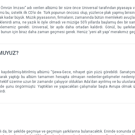
 Ömrün İmzası” adı verilen albümü bir süre önce Universal tarafından piyasaya ver
ümü bu, üstelik ilk CD’si de. Türk popunun öncüsü olup, yüzlerce plak yapmış birisi
ak kadar büyük. Müzik piyasasının, firmaların; zamanında bütün memleketi avuçlar
klenirdi ama, ne yazık ki öyle olmadı ve müziğe 50’li yıllarda başlamış dev bir sa
klememiz gerekti. Universal, bir ayıbı daha ortadan kaldırdı. Gönül, bu şarkıları
ba bunun için biraz daha zaman geçmesi gerek. Henüz ‘yeni alt yapı’ merakımız ge
 MUYUZ?
kaydedilmiş-bitirilmiş albümü “Şewa-Gece, nihayet gün yüzü görebildi. Sanatçının,
lışarak yaptığı bu albüm tamamen hesapta olmayan nedenler-gelişmeler nedeniyl
teklif üzerine uzun bir zamandır çalışıyor oldukları Ada’dan ayrılmış ve bu uluslar
en de şunu öngörmüştü: Yaptıkları ve yapacakları çalışmalar başta Avrupa olmak 
rdi.
ı da, bir şekilde geçmişe ve geçmişin şarkılarına bulanacaktık. Eninde sonunda ol