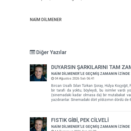
NAİM DİLMENER
Diğer Yazılar
DUYARSIN ŞARKILARINI TAM Z
NAİM DİLMENER'LE GEÇMİŞ ZAMANIN İZİNDE
04 Ağustos 2026 Salı 06:41
Bircan Usallı Sılan Türkan Şoray, Hülya Koçyiğit, F
bir tarafı da yoktu; böyleydi, bu isimler vardı
(sinemadaki kadar olmasa da) bir mutabakat vard
yazdıranlar. Sinemadaki dört yıldızımın dördü de 60
FISTIK GİBİ, PEK CİLVELİ
NAİM DİLMENER'LE GEÇMİŞ ZAMANIN İZİNDE