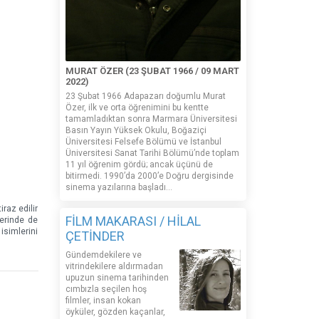
MURAT ÖZER (23 ŞUBAT 1966 / 09 MART
2022)
23 Şubat 1966 Adapazarı doğumlu Murat
Özer, ilk ve orta öğrenimini bu kentte
tamamladıktan sonra Marmara Üniversitesi
Basın Yayın Yüksek Okulu, Boğaziçi
Üniversitesi Felsefe Bölümü ve İstanbul
Üniversitesi Sanat Tarihi Bölümü’nde toplam
11 yıl öğrenim gördü; ancak üçünü de
bitirmedi. 1990’da 2000’e Doğru dergisinde
sinema yazılarına başladı...
iraz edilir
FİLM MAKARASI / HİLAL
zerinde de
isimlerini
ÇETİNDER
Gündemdekilere ve
vitrindekilere aldırmadan
upuzun sinema tarihinden
cımbızla seçilen hoş
filmler, insan kokan
öyküler, gözden kaçanlar,