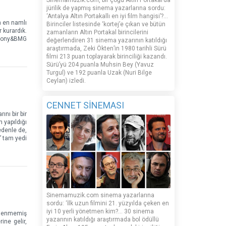
Sinemamuzik.com, bir çoğu Altın Portakal’da
jürilik de yapmış sinema yazarlarına sordu:
‘Antalya Altın Portakallı en iyi film hangisi’?...
n en namlı
Birinciler listesinde ‘kortej’e çıkan ve bütün
r kurardık.
zamanların Altın Portakal birincilerini
e Sony&BMG
değerlendiren 31 sinema yazarının katıldığı
araştırmada, Zeki Ökten’in 1980 tarihli Sürü
filmi 213 puan toplayarak birinciliği kazandı.
Sürü’yü 204 puanla Muhsin Bey (Yavuz
Turgul) ve 192 puanla Uzak (Nuri Bilge
Ceylan) izledi.
CENNET SİNEMASI
ını bir bir
n yapıldığı
edenle de,
” tam yedi
Sinemamuzik.com sinema yazarlarına
sordu: ‘İlk uzun filmini 21. yüzyılda çeken en
iyi 10 yerli yönetmen kim?... 30 sinema
” denmemiş
yazarının katıldığı araştırmada bol ödüllü
ine gelir,