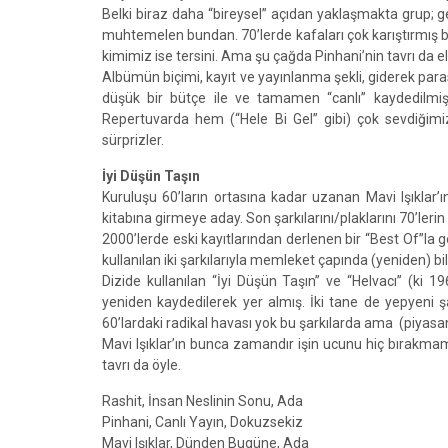
Belki biraz daha “bireysel” açıdan yaklaşmakta grup; 
muhtemelen bundan. 70’lerde kafaları çok karıştırmış bir 
kimimiz ise tersini. Ama şu çağda Pinhani’nin tavrı da el
Albümün biçimi, kayıt ve yayınlanma şekli, giderek para
düşük bir bütçe ile ve tamamen “canlı” kaydedilmiş 
Repertuvarda hem (“Hele Bi Gel” gibi) çok sevdiğimi
sürprizler.
İyi Düşün Taşın
Kuruluşu 60’ların ortasına kadar uzanan Mavi Işıklar’ı
kitabına girmeye aday. Son şarkılarını/plaklarını 70’leri
2000’lerde eski kayıtlarından derlenen bir “Best Of”la 
kullanılan iki şarkılarıyla memleket çapında (yeniden) bili
Dizide kullanılan “İyi Düşün Taşın” ve “Helvacı” (ki 19
yeniden kaydedilerek yer almış. İki tane de yepyeni şar
60’lardaki radikal havası yok bu şarkılarda ama (piyasa
Mavi Işıklar’ın bunca zamandır işin ucunu hiç bırakmamı
tavrı da öyle.
Rashit, İnsan Neslinin Sonu, Ada
Pinhani, Canlı Yayın, Dokuzsekiz
Mavi Işıklar, Dünden Bugüne, Ada