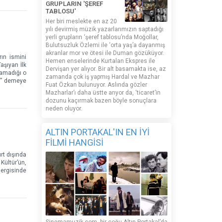
GRUPLARIN 'ŞEREF
TABLOSU'
Her biri meslekte en az 20
yılı devirmiş müzik yazarlarımızın saptadığı
yerli grupların ‘şeref tablosu’nda Moğollar,
Bulutsuzluk Özlemi ile ‘orta yaş’a dayanmış
akranlar mor ve ötesi ile Duman gözüküyor.
rın ismini
Hemen enselerinde Kurtalan Ekspres ile
aşıyan İlk
Dervişan yer alıyor. Bir alt basamakta ise, az
namadığı o
zamanda çok iş yapmış Hardal ve Mazhar
z,” demeye
Fuat Özkan bulunuyor. Aslında gözler
Mazharlar’ı daha üstte arıyor da, ‘ticaret’in
dozunu kaçırmak bazen böyle sonuçlara
neden oluyor.
ALTIN PORTAKAL'IN EN İYİ
FİLMİ HANGİSİ
rt dışında
Kültür’ün,
dergisinde