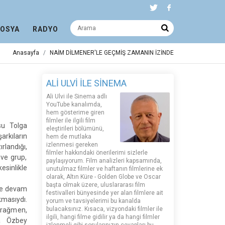
DOSYA
RADYO
Anasayfa
NAİM DİLMENER'LE GEÇMİŞ ZAMANIN İZİNDE
ALİ ULVİ İLE SİNEMA
Ali Ulvi ile Sinema adlı
YouTube kanalımda,
hem gösterime giren
filmler ile ilgili film
su Tolga
eleştirileri bölümünü,
arkıların
hem de mutlaka
izlenmesi gereken
landığı,
filmler hakkındaki önerilerimi sizlerle
 ve grup,
paylaşıyorum. Film analizleri kapsamında,
esinlikle
unutulmaz filmler ve haftanın filmlerine ek
olarak, Altın Küre - Golden Globe ve Oscar
başta olmak üzere, uluslararası film
ve devam
festivalleri bünyesinde yer alan filmlere ait
kmasıydı.
yorum ve tavsiyelerimi bu kanalda
bulacaksınız. Kısaca, vizyondaki filmler ile
 rağmen,
ilgili, hangi filme gidilir ya da hangi filmler
ga Özbey