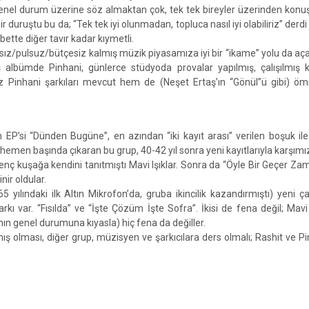
genel durum üzerine söz almaktan çok, tek tek bireyler üzerinden kon
duruştu bu da; “Tek tek iyi olunmadan, topluca nasıl iyi olabiliriz” derdi
bette diğer tavır kadar kıymetli.
sız/pulsuz/bütçesiz kalmış müzik piyasamıza iyi bir “ikame” yolu da açab
albümde Pinhani, günlerce stüdyoda provalar yapılmış, çalışılmış ka
z Pinhani şarkıları mevcut hem de (Neşet Ertaş’ın “Gönül”ü gibi) öm
n EP’si “Dünden Bugüne”, en azından “iki kayıt arası” verilen boşuk ile
n hemen başında çıkaran bu grup, 40-42 yıl sonra yeni kayıtlarıyla karşımı
genç kuşağa kendini tanıtmıştı Mavi Işıklar. Sonra da “Öyle Bir Geçer Za
nir oldular.
65 yılındaki ilk Altın Mikrofon’da, gruba ikincilik kazandırmıştı) yeni ç
kı var. “Fısılda” ve “İşte Çözüm İşte Sofra”. İkisi de fena değil; Mavi I
nın genel durumuna kıyasla) hiç fena da değiller.
ş olması, diğer grup, müzisyen ve şarkıcılara ders olmalı; Rashit ve Pi