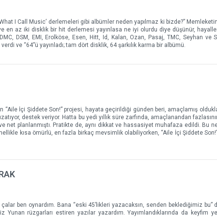
s What I Call Music’ derlemeleri gibi albümler neden yapılmaz ki bizde?” Memleketi
 ve en az iki disklik bir hit derlemesi yayınlasa ne iyi olurdu diye düşünür, hayalle
, DMC, DSM, EMI, Erolköse, Esen, Hitt, Id, Kalan, Ozan, Pasaj, TMC, Seyhan v
a verdi ve “64”ü yayınladı; tam dört disklik, 64 şarkılık karma bir albümü.
 “Aile İçi Şiddete Son!” projesi, hayata geçirildiği günden beri, amaçlamış olduklar
uzatıyor, destek veriyor. Hatta bu yedi yıllık süre zarfında, amaçlanandan fazlasını
 ve net planlanmıştı. Pratikte de, aynı dikkat ve hassasiyet muhafaza edildi. Bu n
llikle kısa ömürlü, en fazla birkaç mevsimlik olabiliyorken, “Aile İçi Şiddete Son!
RAK
 çalar ben oynardım. Bana “eski 45’likleri yazacaksın, senden beklediğimiz bu
siz Yunan rüzgarları estiren yazılar yazardım. Yayımlandıklarında da keyfim yer