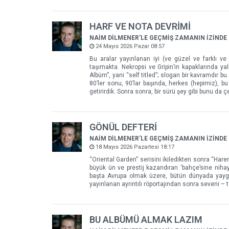
HARF VE NOTA DEVRİMİ
NAİM DİLMENER'LE GEÇMİŞ ZAMANIN İZİNDE
24 Mayıs 2026 Pazar 08:57
Bu aralar yayınlanan iyi (ve güzel ve farklı ve
taşımakta. Nekropsi ve Gripin’in kapaklarında ya
Albüm”, yani “self titled”; slogan bir kavramdır
80’ler sonu, 90’lar başında, herkes (hepimiz), b
getirirdik. Sonra sonra, bir sürü şey gibi bunu da çe
GÖNÜL DEFTERİ
NAİM DİLMENER'LE GEÇMİŞ ZAMANIN İZİNDE
18 Mayıs 2026 Pazartesi 18:17
“Oriental Garden” serisini ikiledikten sonra “Hare
büyük ün ve prestij kazandıran ‘bahçe’sine nihay
başta Avrupa olmak üzere, bütün dünyada yaygın 
yayınlanan ayrıntılı röportajından sonra seveni – 
BU ALBÜMÜ ALMAK LAZIM