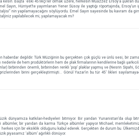
 kesin. Başta ‘eski 45’likçi’ler olmak üzere, herkesin Muazzez Ersoy’a şükran duy
el Sayın, Hürriyet’te yayımlanan Yener Süsoy ile yaptığı röportajında, Ersoy’un 
staljisi” nin yapılamayacağını söylüyordu. Emel Sayın sayesinde bu kavram da gir
taljiniz yapılabilecek mi, yapılamayacak mı?
haberdar değildir. Türk Müziğinin bu gerçekten çok güçlü ve ünlü sesi, bir zama
nedenle de hem prodüktörlerin hem de plak firmalarının kendilerine bağlı şarkıcılar
ar) birbirinden önemli, birbirinden renkli ‘pop’ plaklar yapmış ve (Nesrin Sipahi, G
ürprizlerinden birini gerçekleştirmişti… Gönül Yazar’ın bu tür 45' likleri sayılamay
üzik dünyamıza katkıları-hediyeleri bitmiyor. Bir yandan Yunanistan’da olup bi
diği albümler, bir yandan da karma Türkçe albümler yapıyor Michael; memleketimi
 herkes için bir eksiklik olduğunu kabul ederek. Gerçekten de durum bu. Ülkemizde
ik piyasamız ‘albüm’ ağırlıklı dönüyor.