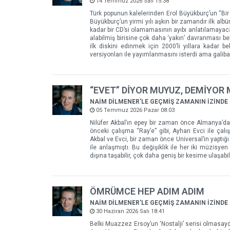
14 Temmuz 2026 Salı 15:38
Türk popunun kalelerinden Erol Büyükburç’un “Bir
Büyükburç’un yirmi yılı aşkın bir zamandır ilk alb
kadar bir CD’si olamamasının ayıbı anlatılamayac
alabilmiş birisine çok daha ‘yakın’ davranması be
ilk diskini edinmek için 2000’li yıllara kadar be
versiyonları ile yayımlanmasını isterdi ama gali
“EVET” DİYOR MUYUZ, DEMİYOR
NAİM DİLMENER'LE GEÇMİŞ ZAMANIN İZİNDE
05 Temmuz 2026 Pazar 08:03
Nilüfer Akbal’ın epey bir zaman önce Almanya’da 
önceki çalışma “Ray’e” gibi, Ayhan Evci ile ça
Akbal ve Evci, bir zaman önce Universal’in yaptığı 
ile anlaşmıştı. Bu değişiklik ile her iki müzisy
dışına taşabilir, çok daha geniş bir kesime ulaşabili
ÖMRÜMCE HEP ADIM ADIM
NAİM DİLMENER'LE GEÇMİŞ ZAMANIN İZİNDE
30 Haziran 2026 Salı 18:41
Belki Muazzez Ersoy’un ‘Nostalji’ serisi olmasayd