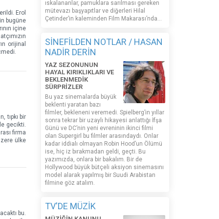
ıskalananlar, pamuklara sarılması gereken
mütevazı başyapıtlar ve diğerleri Hilal
ildi. Erol
Çetinder’in kaleminden Film Makarası’nda…
nin bugüne
ının içine
natçımızın
SİNEFİLDEN NOTLAR / HASAN
n orijinal
NADİR DERİN
çmedi.
YAZ SEZONUNUN
HAYAL KIRIKLIKLARI VE
BEKLENMEDİK
SÜRPRİZLER
Bu yaz sinemalarda büyük
beklenti yaratan bazı
filmler, bekleneni veremedi. Spielberg’in yıllar
 tıpkı bir
sonra tekrar bir uzaylı hikayesi anlattığı İfşa
e gecikti.
Günü ve DC’nin yeni evreninin ikinci filmi
arası firma
olan Supergirl bu filmler arasındaydı. Onlar
üzere ülke
kadar iddialı olmayan Robin Hood’un Ölümü
ise, hiç iz bırakmadan geldi, geçti. Bu
yazımızda, onlara bir bakalım. Bir de
Hollywood büyük bütçeli aksiyon sinemasını
model alarak yapılmış bir Suudi Arabistan
filmine göz atalım.
TV'DE MÜZİK
acaktı bu.
MÜZİĞİN KANUNU