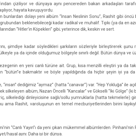
fından çiziliyor ve dünyaya aynı pencereden bakan arkadaşları taraf
aşılıyor, hayata kavuşuyordu.
n bunlardan dolayı yeni albüm “İnsan Neslinin Sonu”, Rashit gibi öncü 
 grubundan beklenebileceği kadar radikal ve muhalif. Tıpkı (ya da en azı
larından “Hitler’in Köpekleri” gibi; yeterince dik, keskin ve sert.
, şimdiye kadar söyledikleri şarkıların sözleriyle birleştirerek şunu r
im ülkeyle ya da içinde olduğumuz bölgeyle sınırlı değil. Bütün dünya ve ü
ezegenin en yeni canlı türüne ait. Grup, kısa menzilli eleştiri ya da tak
an “bütün”e bakmaktır ve böyle yapıldığında da hiçbir şeyin iyi ya d
insan” dediğimiz “aymaz” (hatta “canavar”) var. “Hep Yokluğa” ile açıl
ek silkeleyen albüm, Nazan Öncelli “Kancalar” ve Gökselli “İki Gölge” (ki b
, silkelediği dinleyicisine sağlı/sollu yumruklarla (hatta tekmelerle) gir
onu ama Rashit, varoluşunun en temel mecburiyetlerinden birini layıkıy
hani’nin “Canlı Yayın”ı da yeni çıkan mükemmel albümlerden. Pinhani’nin R
yet/hayal aynı: Daha iyi bir dünya.