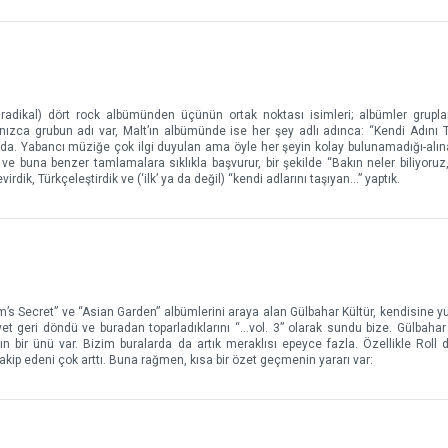
 radikal) dört rock albümünden üçünün ortak noktası isimleri; albümler grupla
lnızca grubun adı var, Malt’ın albümünde ise her şey adlı adınca: “Kendi Adını T
 bu da. Yabancı müziğe çok ilgi duyulan ama öyle her şeyin kolay bulunamadığı-alı
u ve buna benzer tamlamalara sıklıkla başvurur, bir şekilde “Bakın neler biliyoru
virdik, Türkçeleştirdik ve (‘ilk’ ya da değil) “kendi adlarını taşıyan…” yaptık.
m’s Secret” ve “Asian Garden” albümlerini araya alan Gülbahar Kültür, kendisine yu
et geri döndü ve buradan toparladıklarını “…vol. 3” olarak sundu bize. Gülbahar 
bir ünü var. Bizim buralarda da artık meraklısı epeyce fazla. Özellikle Roll 
takip edeni çok arttı. Buna rağmen, kısa bir özet geçmenin yararı var: