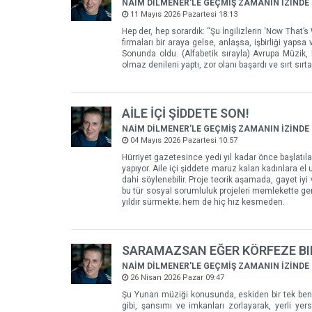
NAİM DİLMENER'LE GEÇMİŞ ZAMANIN İZİNDE
11 Mayıs 2026 Pazartesi 18:13
Hep der, hep sorardık: “Şu İngilizlerin ‘Now That’
firmaları bir araya gelse, anlaşsa, işbirliği yapsa
Sonunda oldu. (Alfabetik sırayla) Avrupa Müzik
olmaz denileni yaptı, zor olanı başardı ve sırt sırt
AİLE İÇİ ŞİDDETE SON!
NAİM DİLMENER'LE GEÇMİŞ ZAMANIN İZİNDE
04 Mayıs 2026 Pazartesi 10:57
Hürriyet gazetesince yedi yıl kadar önce başlatılan
yapıyor. Aile içi şiddete maruz kalan kadınlara el 
dahi söylenebilir. Proje teorik aşamada, gayet iyi
bu tür sosyal sorumluluk projeleri memlekette gene
yıldır sürmekte; hem de hiç hız kesmeden.
SARAMAZSAN EĞER KÖRFEZE BI
NAİM DİLMENER'LE GEÇMİŞ ZAMANIN İZİNDE
26 Nisan 2026 Pazar 09:47
Şu Yunan müziği konusunda, eskiden bir tek ben
gibi, şansımı ve imkanları zorlayarak, yerli yer