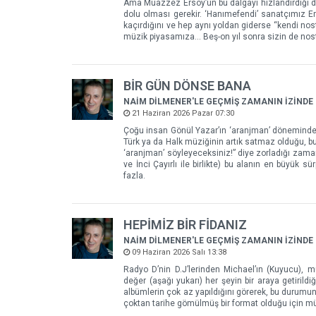
Ama Muazzez Ersoy’un bu dalgayı hızlandırdığı da
dolu olması gerekir. ‘Hanımefendi’ sanatçımız Em
kaçırdığını ve hep aynı yoldan giderse “kendi no
müzik piyasamıza... Beş-on yıl sonra sizin de nos
BİR GÜN DÖNSE BANA
NAİM DİLMENER'LE GEÇMİŞ ZAMANIN İZİNDE
21 Haziran 2026 Pazar 07:30
Çoğu insan Gönül Yazar’ın ‘aranjman’ döneminden 
Türk ya da Halk müziğinin artık satmaz olduğu, bu 
‘aranjman’ söyleyeceksiniz!” diye zorladığı zamanl
ve İnci Çayırlı ile birlikte) bu alanın en büyük s
fazla.
HEPİMİZ BİR FİDANIZ
NAİM DİLMENER'LE GEÇMİŞ ZAMANIN İZİNDE
09 Haziran 2026 Salı 13:38
Radyo D’nin D.J’lerinden Michael’ın (Kuyucu), m
değer (aşağı yukarı) her şeyin bir araya getiril
albümlerin çok az yapıldığını görerek, bu durumun
çoktan tarihe gömülmüş bir format olduğu için müz