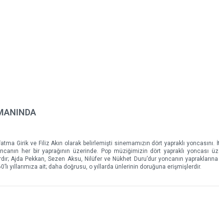
AMANINDA
atma Girik ve Filiz Akın olarak belirlemişti sinemamızın dört yapraklı yoncasını. İt
 yoncanın her bir yaprağının üzerinde. Pop müziğimizin dört yapraklı yoncası ü
ır; Ajda Pekkan, Sezen Aksu, Nilüfer ve Nükhet Duru’dur yoncanın yapraklarına 
’lı yıllarımıza ait; daha doğrusu, o yıllarda ünlerinin doruğuna erişmişlerdir.