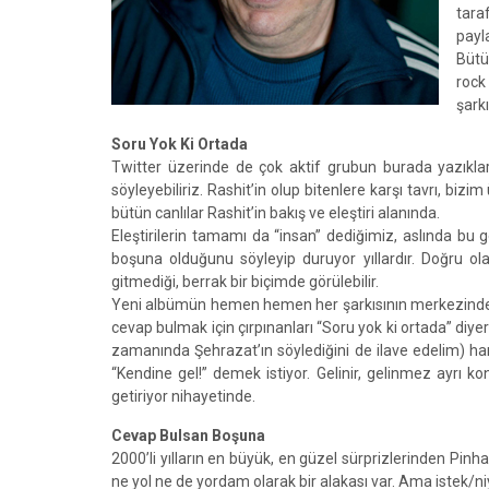
tara
payl
Bütü
rock
şarkı
Soru Yok Ki Ortada
Twitter üzerinde de çok aktif grubun burada yazıklarını
söyleyebiliriz. Rashit’in olup bitenlere karşı tavrı, biz
bütün canlılar Rashit’in bakış ve eleştiri alanında.
Eleştirilerin tamamı da “insan” dediğimiz, aslında bu g
boşuna olduğunu söyleyip duruyor yıllardır. Doğru ol
gitmediği, berrak bir biçimde görülebilir.
Yeni albümün hemen hemen her şarkısının merkezinde, “
cevap bulmak için çırpınanları “Soru yok ki ortada” diyer
zamanında Şehrazat’ın söylediğini de ilave edelim) hariç
“Kendine gel!” demek istiyor. Gelinir, gelinmez ayrı k
getiriyor nihayetinde.
Cevap Bulsan Boşuna
2000’li yılların en büyük, en güzel sürprizlerinden Pin
ne yol ne de yordam olarak bir alakası var. Ama istek/ni