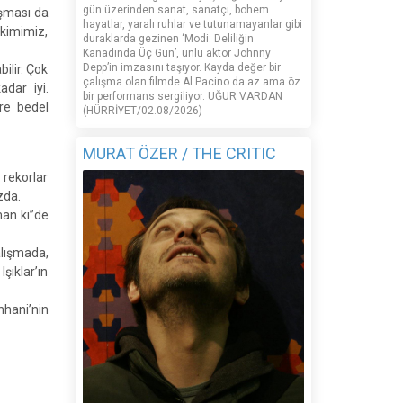
gün üzerinden sanat, sanatçı, bohem
uşması da
hayatlar, yaralı ruhlar ve tutunamayanlar gibi
 kimimiz,
duraklarda gezinen ‘Modi: Deliliğin
Kanadında Üç Gün’, ünlü aktör Johnny
Depp’in imzasını taşıyor. Kayda değer bir
ilir. Çok
çalışma olan filmde Al Pacino da az ama öz
dar iyi.
bir performans sergiliyor. UĞUR VARDAN
re bedel
(HÜRRİYET/02.08/2026)
MURAT ÖZER / THE CRITIC
 rekorlar
zda.
man ki”de
alışmada,
şıklar’ın
nhani’nin