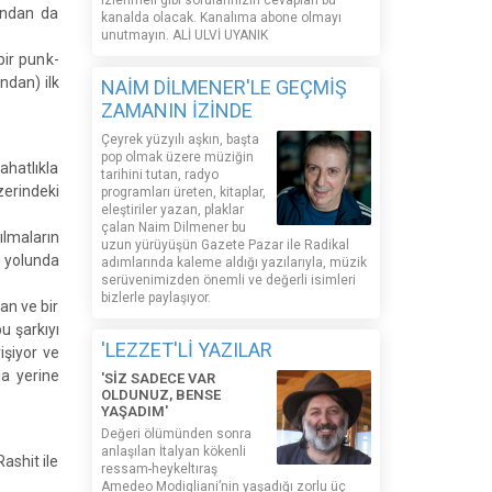
izlenmeli gibi sorularınızın cevapları bu
ından da
kanalda olacak. Kanalıma abone olmayı
unutmayın. ALİ ULVİ UYANIK
bir punk-
ndan) ilk
NAİM DİLMENER'LE GEÇMİŞ
ZAMANIN İZİNDE
Çeyrek yüzyılı aşkın, başta
pop olmak üzere müziğin
ahatlıkla
tarihini tutan, radyo
zerindeki
programları üreten, kitaplar,
eleştiriler yazan, plaklar
çalan Naim Dilmener bu
ılmaların
uzun yürüyüşün Gazete Pazar ile Radikal
a yolunda
adımlarında kaleme aldığı yazılarıyla, müzik
serüvenimizden önemli ve değerli isimleri
bizlerle paylaşıyor.
an ve bir
u şarkıyı
'LEZZET'Lİ YAZILAR
işiyor ve
la yerine
'SİZ SADECE VAR
OLDUNUZ, BENSE
YAŞADIM'
Değeri ölümünden sonra
anlaşılan İtalyan kökenli
ashit ile
ressam-heykeltıraş
Amedeo Modigliani’nin yaşadığı zorlu üç