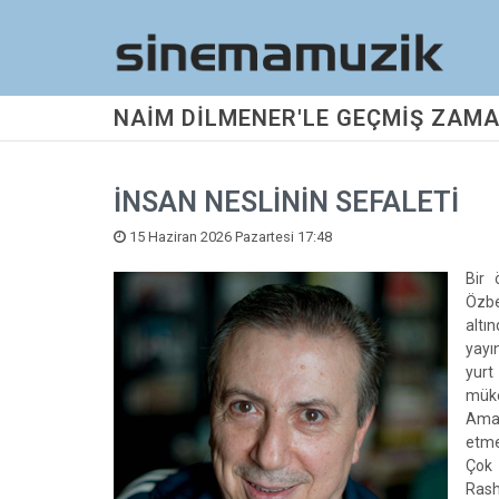
NAİM DİLMENER'LE GEÇMİŞ ZAMA
İNSAN NESLİNİN SEFALETİ
15 Haziran 2026 Pazartesi 17:48
Bir 
Özbe
altı
yayı
yurt
müke
Ama 
etme
Çok 
Rash