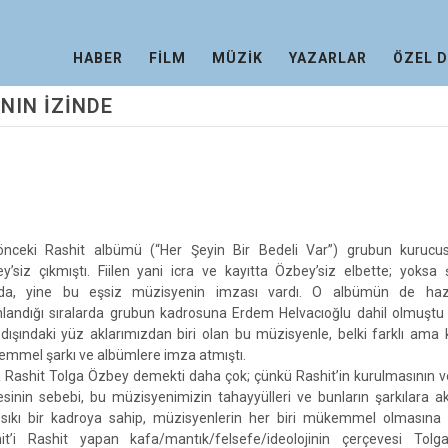
HABER
FİLM
MÜZİK
YAZARLAR
ÖZEL 
NIN İZİNDE
önceki Rashit albümü (“Her Şeyin Bir Bedeli Var”) grubun kurucu
y’siz çıkmıştı. Fiilen yani icra ve kayıtta Özbey’siz elbette; yoksa ş
nda, yine bu eşsiz müzisyenin imzası vardı. O albümün de hazır
nlandığı sıralarda grubun kadrosuna Erdem Helvacıoğlu dahil olmuştu
 dışındaki yüz aklarımızdan biri olan bu müzisyenle, belki farklı ama k
mmel şarkı ve albümlere imza atmıştı.
Rashit Tolga Özbey demekti daha çok; çünkü Rashit’in kurulmasının 
sinin sebebi, bu müzisyenimizin tahayyülleri ve bunların şarkılara a
sıkı bir kadroya sahip, müzisyenlerin her biri mükemmel olmasına
it’i Rashit yapan kafa/mantık/felsefe/ideolojinin çerçevesi Tol