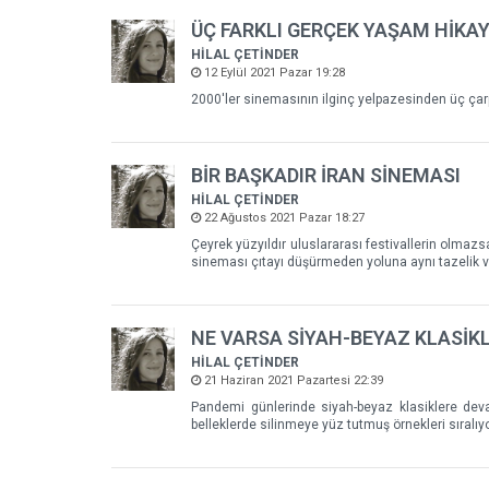
ÜÇ FARKLI GERÇEK YAŞAM HİKAY
HİLAL ÇETİNDER
12 Eylül 2021 Pazar 19:28
2000'ler sinemasının ilginç yelpazesinden üç çarpıc
BİR BAŞKADIR İRAN SİNEMASI
HİLAL ÇETİNDER
22 Ağustos 2021 Pazar 18:27
Çeyrek yüzyıldır uluslararası festivallerin olmazsa
sineması çıtayı düşürmeden yoluna aynı tazelik v
NE VARSA SİYAH-BEYAZ KLASİKL
HİLAL ÇETİNDER
21 Haziran 2021 Pazartesi 22:39
Pandemi günlerinde siyah-beyaz klasiklere dev
belleklerde silinmeye yüz tutmuş örnekleri sıralıy