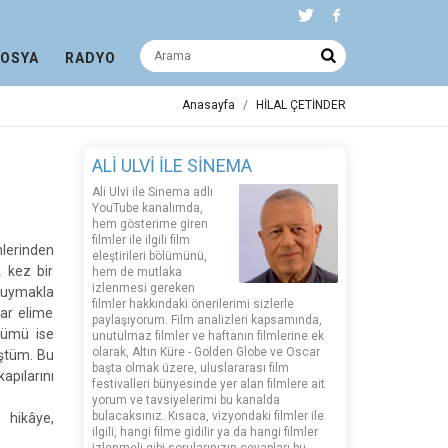
DOSYA
RADYO
Anasayfa
HİLAL ÇETİNDER
ALİ ULVİ İLE SİNEMA
Ali Ulvi ile Sinema adlı
YouTube kanalımda,
hem gösterime giren
filmler ile ilgili film
mlerinden
eleştirileri bölümünü,
k kez bir
hem de mutlaka
izlenmesi gereken
duymakla
filmler hakkındaki önerilerimi sizlerle
rar elime
paylaşıyorum. Film analizleri kapsamında,
lümü ise
unutulmaz filmler ve haftanın filmlerine ek
olarak, Altın Küre - Golden Globe ve Oscar
üştüm. Bu
başta olmak üzere, uluslararası film
apılarını
festivalleri bünyesinde yer alan filmlere ait
yorum ve tavsiyelerimi bu kanalda
bulacaksınız. Kısaca, vizyondaki filmler ile
 hikâye,
ilgili, hangi filme gidilir ya da hangi filmler