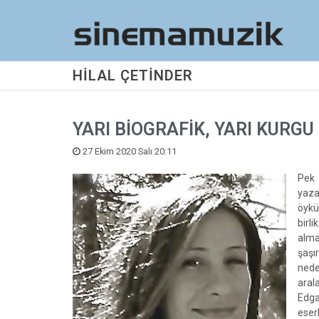
HİLAL ÇETİNDER
YARI BİOGRAFİK, YARI KURGU
27 Ekim 2020 Salı 20:11
Pek 
yaza
öykü
birl
alma
şaşı
nede
aral
Edg
eserl