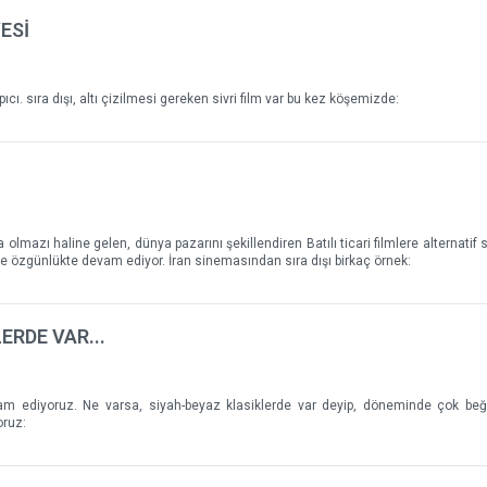
ESİ
ı. sıra dışı, altı çizilmesi gereken sivri film var bu kez köşemizde:
 olmazı haline gelen, dünya pazarını şekillendiren Batılı ticari filmlere alternatif
e özgünlükte devam ediyor. İran sinemasından sıra dışı birkaç örnek:
ERDE VAR...
am ediyoruz. Ne varsa, siyah-beyaz klasiklerde var deyip, döneminde çok beğ
oruz: