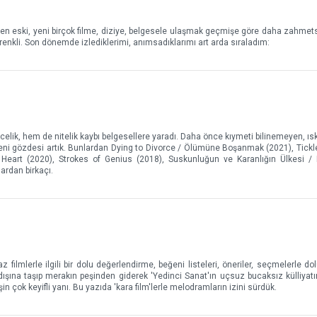
erken eski, yeni birçok filme, diziye, belgesele ulaşmak geçmişe göre daha zahmet
renkli. Son dönemde izlediklerimi, anımsadıklarımı art arda sıraladım:
elik, hem de nitelik kaybı belgesellere yaradı. Daha önce kıymeti bilinemeyen, ıs
n yeni gözdesi artık. Bunlardan Dying to Divorce / Ölümüne Boşanmak (2021), Tickl
rt (2020), Strokes of Genius (2018), Suskunluğun ve Karanlığın Ülkesi /
ardan birkaçı.
ilmlerle ilgili bir dolu değerlendirme, beğeni listeleri, öneriler, seçmelerle dol
şına taşıp merakın peşinden giderek 'Yedinci Sanat'ın uçsuz bucaksız külliyat
n çok keyifli yanı. Bu yazıda 'kara film'lerle melodramların izini sürdük.