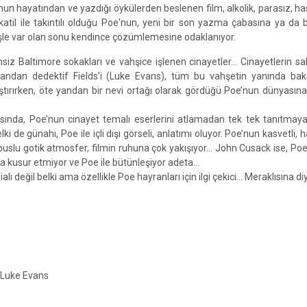
nun hayatından ve yazdığı öykülerden beslenen film, alkolik, parasız, ha
 katil ile takıntılı olduğu Poe'nun, yeni bir son yazma çabasına ya da 
şle var olan sonu kendince çözümlemesine odaklanıyor.
nsiz Baltimore sokakları ve vahşice işlenen cinayetler… Cinayetlerin sahi
yandan dedektif Fields’i (Luke Evans), tüm bu vahşetin yanında ba
aştırırken, öte yandan bir nevi ortağı olarak gördüğü Poe’nun dünyasına
sında, Poe’nun cinayet temalı eserlerini atlamadan tek tek tanıtmay
i de günahı, Poe ile içli dışı görseli, anlatımı oluyor. Poe’nun kasvetli, h
uslu gotik atmosfer, filmin ruhuna çok yakışıyor… John Cusack ise, Poe
ıda kusur etmiyor ve Poe ile bütünleşiyor adeta…
alı değil belki ama özellikle Poe hayranları için ilgi çekici... Meraklısına d
 Luke Evans