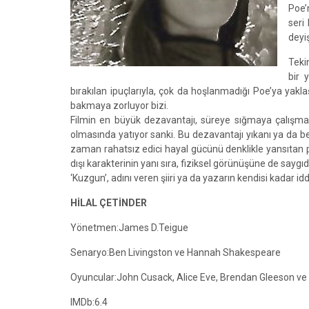
Poe’
seri
deyi
Teki
bir 
bırakılan ipuçlarıyla, çok da hoşlanmadığı Poe’ya yakl
bakmaya zorluyor bizi.
Filmin en büyük dezavantajı, süreye sığmaya çalışma
olmasında yatıyor sanki. Bu dezavantajı yıkanı ya da belk
zaman rahatsız edici hayal gücünü denklikle yansıtan p
dışı karakterinin yanı sıra, fiziksel görünüşüne de sayg
‘Kuzgun’, adını veren şiiri ya da yazarın kendisi kadar iddi
HİLAL ÇETİNDER
Yönetmen:James D.Teigue
Senaryo:Ben Livingston ve Hannah Shakespeare
Oyuncular:John Cusack, Alice Eve, Brendan Gleeson ve
IMDb:6.4