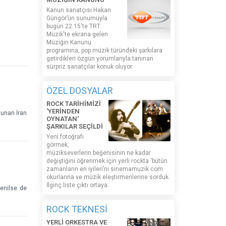
Kanun sanatçısı Hakan
Güngör’ün sunumuyla
bugün 22.15'te TRT
Müzik'te ekrana gelen
Müziğin Kanunu
programına, pop müzik türündeki şarkılara
getirdikleri özgün yorumlarıyla tanınan
sürpriz sanatçılar konuk oluyor.
ÖZEL DOSYALAR
ROCK TARİHİMİZİ
'YERİNDEN
 sunan İran
OYNATAN'
ŞARKILAR SEÇİLDİ
Yeni fotoğrafı
görmek,
müzikseverlerin beğenisinin ne kadar
değiştiğini öğrenmek için yerli rockta ‘bütün
zamanların en iyileri’ni sinemamuzik.com
okurlarına ve müzik eleştirmenlerine sorduk.
İlginç liste çıktı ortaya:
enilse de
ROCK TEKNESİ
YERLİ ORKESTRA VE