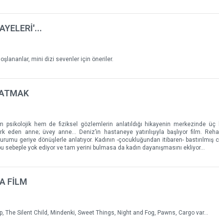
YELERİ'...
şlananlar, mini dizi sevenler için öneriler.
LATMAK
m psikolojik hem de fiziksel gözlemlerin anlatıldığı hikayenin merkezinde üç 
rk eden anne; üvey anne... Deniz’in hastaneye yatırılışıyla başlıyor film. Reha
rumu geriye dönüşlerle anlatıyor. Kadının -çocukluğundan itibaren- bastırılmış ci
 bu sebeple yok ediyor ve tam yerini bulmasa da kadın dayanışmasını ekliyor...
SA FİLM
sp, The Silent Child, Mindenki, Sweet Things, Night and Fog, Pawns, Cargo var...