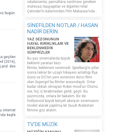
ıskalananlar, pamuklara sarılması gereken
mütevazı başyapıtlar ve diğerleri Hilal
Çetinder’in kaleminden Film Makarası’nda…
siz bugün.
SİNEFİLDEN NOTLAR / HASAN
NADİR DERİN
YAZ SEZONUNUN
HAYAL KIRIKLIKLARI VE
BEKLENMEDİK
SÜRPRİZLER
ka geçilen
Bu yaz sinemalarda büyük
ed (2016),
beklenti yaratan bazı
 Land des
filmler, bekleneni veremedi. Spielberg’in yıllar
sonra tekrar bir uzaylı hikayesi anlattığı İfşa
Günü ve DC’nin yeni evreninin ikinci filmi
olan Supergirl bu filmler arasındaydı. Onlar
kadar iddialı olmayan Robin Hood’un Ölümü
ise, hiç iz bırakmadan geldi, geçti. Bu
yazımızda, onlara bir bakalım. Bir de
Hollywood büyük bütçeli aksiyon sinemasını
model alarak yapılmış bir Suudi Arabistan
u internet
filmine göz atalım.
ında keşfe
TV'DE MÜZİK
MÜZİĞİN KANUNU