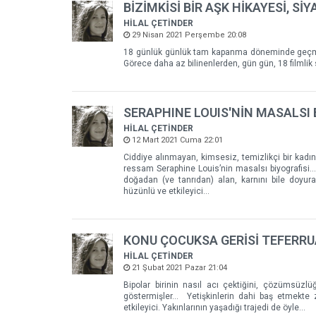
BİZİMKİSİ BİR AŞK HİKAYESİ, SİY
HİLAL ÇETİNDER
29 Nisan 2021 Perşembe 20:08
18 günlük günlük tam kapanma döneminde geçmişe d
Görece daha az bilinenlerden, gün gün, 18 filmlik 
SERAPHINE LOUIS'NİN MASALSI B
HİLAL ÇETİNDER
12 Mart 2021 Cuma 22:01
Ciddiye alınmayan, kimsesiz, temizlikçi bir kadın.
ressam Seraphine Louis’nin masalsı biyografisi..
doğadan (ve tanrıdan) alan, karnını bile doyur
hüzünlü ve etkileyici...
KONU ÇOCUKSA GERİSİ TEFERRUA
HİLAL ÇETİNDER
21 Şubat 2021 Pazar 21:04
Bipolar birinin nasıl acı çektiğini, çözümsüzlü
göstermişler... Yetişkinlerin dahi baş etmekt
etkileyici. Yakınlarının yaşadığı trajedi de öyle...