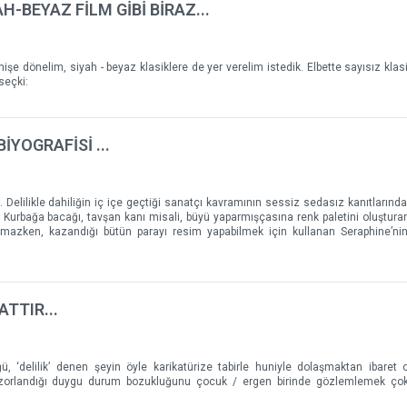
AH-BEYAZ FİLM GİBİ BİRAZ...
önelim, siyah - beyaz klasiklere de yer verelim istedik. Elbette sayısız klasik
seçki:
İYOGRAFİSİ ...
 Delilikle dahiliğin iç içe geçtiği sanatçı kavramının sessiz sedasız kanıtlarında
. Kurbağa bacağı, tavşan kanı misali, büyü yaparmışçasına renk paletini oluşturan
amazken, kazandığı bütün parayı resim yapabilmek için kullanan Seraphine’ni
TTIR...
ğü, ‘delilik’ denen şeyin öyle karikatürize tabirle huniyle dolaşmaktan ibaret 
e zorlandığı duygu durum bozukluğunu çocuk / ergen birinde gözlemlemek çok