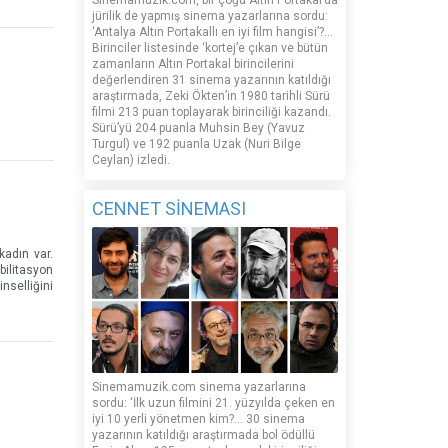
Sinemamuzik.com, bir çoğu Altın Portakal’da
jürilik de yapmış sinema yazarlarına sordu:
‘Antalya Altın Portakallı en iyi film hangisi’?...
Birinciler listesinde ‘kortej’e çıkan ve bütün
zamanların Altın Portakal birincilerini
değerlendiren 31 sinema yazarının katıldığı
araştırmada, Zeki Ökten’in 1980 tarihli Sürü
filmi 213 puan toplayarak birinciliği kazandı.
Sürü’yü 204 puanla Muhsin Bey (Yavuz
Turgul) ve 192 puanla Uzak (Nuri Bilge
Ceylan) izledi.
CENNET SİNEMASI
kadın var.
bilitasyon
nselliğini
Sinemamuzik.com sinema yazarlarına
sordu: ‘İlk uzun filmini 21. yüzyılda çeken en
iyi 10 yerli yönetmen kim?... 30 sinema
yazarının katıldığı araştırmada bol ödüllü