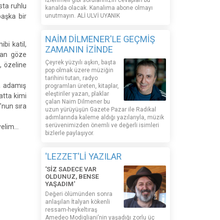
izlenmeli gibi sorularınızın cevapları bu
sta ruhlu
kanalda olacak. Kanalıma abone olmayı
başka bir
unutmayın. ALİ ULVİ UYANIK
NAİM DİLMENER'LE GEÇMİŞ
bi katil,
ZAMANIN İZİNDE
kan göze
Çeyrek yüzyılı aşkın, başta
, özeline
pop olmak üzere müziğin
tarihini tutan, radyo
a adamış
programları üreten, kitaplar,
eleştiriler yazan, plaklar
atta kimi
çalan Naim Dilmener bu
’nun sıra
uzun yürüyüşün Gazete Pazar ile Radikal
adımlarında kaleme aldığı yazılarıyla, müzik
serüvenimizden önemli ve değerli isimleri
iyelim…
bizlerle paylaşıyor.
'LEZZET'Lİ YAZILAR
'SİZ SADECE VAR
OLDUNUZ, BENSE
YAŞADIM'
Değeri ölümünden sonra
anlaşılan İtalyan kökenli
ressam-heykeltıraş
Amedeo Modigliani’nin yaşadığı zorlu üç