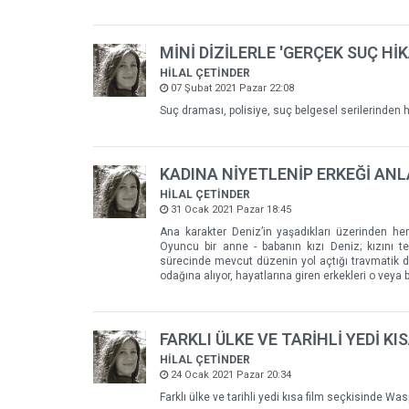
MİNİ DİZİLERLE 'GERÇEK SUÇ HİKA
HİLAL ÇETİNDER
07 Şubat 2021 Pazar 22:08
Suç draması, polisiye, suç belgesel serilerinden ho
KADINA NİYETLENİP ERKEĞİ AN
HİLAL ÇETİNDER
31 Ocak 2021 Pazar 18:45
Ana karakter Deniz’in yaşadıkları üzerinden he
Oyuncu bir anne - babanın kızı Deniz; kızını te
sürecinde mevcut düzenin yol açtığı travmatik du
odağına alıyor, hayatlarına giren erkekleri o veya
FARKLI ÜLKE VE TARİHLİ YEDİ KI
HİLAL ÇETİNDER
24 Ocak 2021 Pazar 20:34
Farklı ülke ve tarihli yedi kısa film seçkisinde Wa