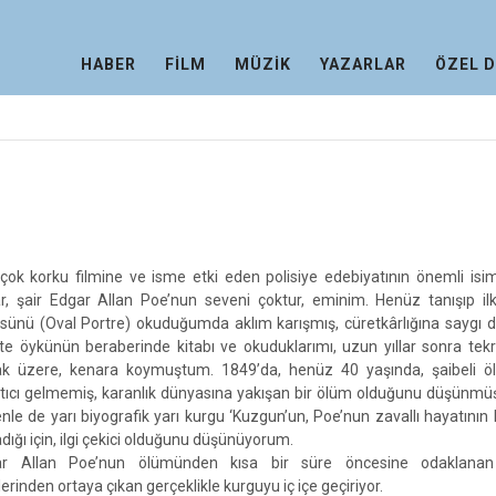
HABER
FİLM
MÜZİK
YAZARLAR
ÖZEL 
çok korku filmine ve isme etki eden polisiye edebiyatının önemli isi
r, şair Edgar Allan Poe’nun seveni çoktur, eminim. Henüz tanışıp il
sünü (Oval Portre) okuduğumda aklım karışmış, cüretkârlığına saygı 
ikte öykünün beraberinde kitabı ve okuduklarımı, uzun yıllar sonra tek
k üzere, kenara koymuştum. 1849’da, henüz 40 yaşında, şaibeli ö
rtıcı gelmemiş, karanlık dünyasına yakışan bir ölüm olduğunu düşünm
nle de yarı biyografik yarı kurgu ‘Kuzgun’un, Poe’nun zavallı hayatının k
adığı için, ilgi çekici olduğunu düşünüyorum.
ar Allan Poe’nun ölümünden kısa bir süre öncesine odaklanan
erinden ortaya çıkan gerçeklikle kurguyu iç içe geçiriyor.