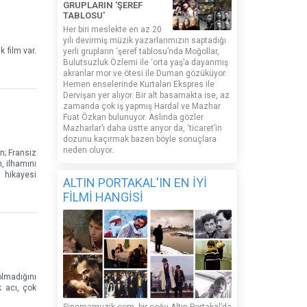
GRUPLARIN 'ŞEREF
TABLOSU'
Her biri meslekte en az 20
yılı devirmiş müzik yazarlarımızın saptadığı
 film var.
yerli grupların ‘şeref tablosu’nda Moğollar,
Bulutsuzluk Özlemi ile ‘orta yaş’a dayanmış
akranlar mor ve ötesi ile Duman gözüküyor.
Hemen enselerinde Kurtalan Ekspres ile
Dervişan yer alıyor. Bir alt basamakta ise, az
zamanda çok iş yapmış Hardal ve Mazhar
Fuat Özkan bulunuyor. Aslında gözler
Mazharlar’ı daha üstte arıyor da, ‘ticaret’in
dozunu kaçırmak bazen böyle sonuçlara
neden oluyor.
n; Fransız
, ilhamını
n hikayesi
ALTIN PORTAKAL'IN EN İYİ
FİLMİ HANGİSİ
olmadığını
 acı, çok