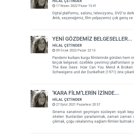
HİLAL ÇETİNDER
17 Nisan 2022 Pazar 15:41
Dijital platformu, salonu, televizyonu, DVD'si d
Artık, seçeneğimiz, film yelpazemiz çok geniş ve 
YENİ GÖZDEMİZ BELGESELLER...
HİLAL ÇETİNDER
09 Ocak 2022 Pazar 22:15
Pandemi kurbanı kurgu filmlerinde görülen hem nic
birçok belgesel, özellikle çevrimiçi platfomları
The Bee Gees: How Can You Mend A Broken Hea
Schweigens und der Dunkelheit (1971) öne çıkanl
'KARA FİLM'LERİN İZİNDE...
HİLAL ÇETİNDER
27 Eylül 2021 Pazartesi 20:57
Sinema sanatının geçmişini süsleyen siyah beyaz f
siteleri. Bunlardan yararlanmak, zaman zaman dı
çıkmak, çoğu ıskalanmış sağlam filmleri bulmak işi