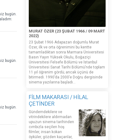
siz bugün.
raladım:
MURAT ÖZER (23 ŞUBAT 1966 / 09 MART
2022)
23 Şubat 1966 Adapazarı doğumlu Murat
Özer, ilk ve orta öğrenimini bu kentte
tamamladıktan sonra Marmara Üniversitesi
Basın Yayın Yüksek Okulu, Boğaziçi
siz bugün.
Üniversitesi Felsefe Bölümü ve İstanbul
Üniversitesi Sanat Tarihi Bölümü’nde toplam
11 yıl öğrenim gördü; ancak üçünü de
bitirmedi. 1990’da 2000’e Doğru dergisinde
sinema yazılarına başladı...
FİLM MAKARASI / HİLAL
ÇETİNDER
siz bugün.
Gündemdekilere ve
vitrindekilere aldırmadan
upuzun sinema tarihinden
cımbızla seçilen hoş
filmler, insan kokan
öyküler, gözden kaçanlar,