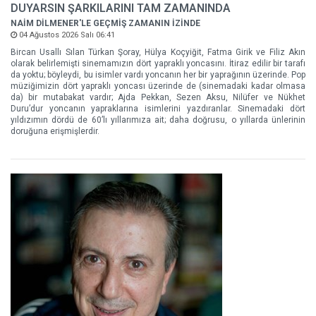
DUYARSIN ŞARKILARINI TAM ZAMANINDA
NAİM DİLMENER'LE GEÇMİŞ ZAMANIN İZİNDE
04 Ağustos 2026 Salı 06:41
Bircan Usallı Sılan Türkan Şoray, Hülya Koçyiğit, Fatma Girik ve Filiz Akın
olarak belirlemişti sinemamızın dört yapraklı yoncasını. İtiraz edilir bir tarafı
da yoktu; böyleydi, bu isimler vardı yoncanın her bir yaprağının üzerinde. Pop
müziğimizin dört yapraklı yoncası üzerinde de (sinemadaki kadar olmasa
da) bir mutabakat vardır; Ajda Pekkan, Sezen Aksu, Nilüfer ve Nükhet
Duru’dur yoncanın yapraklarına isimlerini yazdıranlar. Sinemadaki dört
yıldızımın dördü de 60’lı yıllarımıza ait; daha doğrusu, o yıllarda ünlerinin
doruğuna erişmişlerdir.