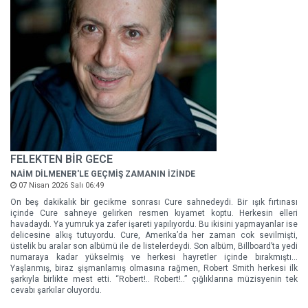
FELEKTEN BİR GECE
NAİM DİLMENER'LE GEÇMİŞ ZAMANIN İZİNDE
07 Nisan 2026 Salı 06:49
On beş dakikalık bir gecikme sonrası Cure sahnedeydi. Bir ışık fırtınası
içinde Cure sahneye gelirken resmen kıyamet koptu. Herkesin elleri
havadaydı. Ya yumruk ya zafer işareti yapılıyordu. Bu ikisini yapmayanlar ise
delicesine alkış tutuyordu. Cure, Amerika’da her zaman cok sevilmişti,
üstelik bu aralar son albümü ile de listelerdeydi. Son albüm, Billboard’ta yedi
numaraya kadar yükselmiş ve herkesi hayretler içinde bırakmıştı…
Yaşlanmış, biraz şişmanlamış olmasına rağmen, Robert Smith herkesi ilk
şarkıyla birlikte mest etti. “Robert!.. Robert!..” çığlıklarına müzisyenin tek
cevabı şarkılar oluyordu.