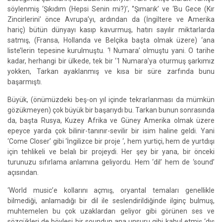
söylenmiş ‘Şıkıdım (Hepsi Senin mi?)’, ‘’Şımarık’ ve ‘Bu Gece (Kır
Zincirlerini’ önce Avrupa’yı, ardından da (İngiltere ve Amerika
hariç) bütün dünyayı kasıp kavurmuş, hatırı sayılır miktarlarda
satmış, (Fransa, Hollanda ve Belçika başta olmak üzere) ‘ana
liste’lerin tepesine kurulmuştu. ‘! Numara’ olmuştu yani. O tarihe
kadar, herhangi bir ülkede, tek bir ‘1 Numara’ya oturmuş şarkımız
yokken, Tarkan ayaklanmış ve kısa bir süre zarfında bunu
başarmıştı.
Büyük, (önümüzdeki beş-on yıl içinde tekrarlanması da mümkün
gözükmeyen) çok büyük bir başarıydı bu. Tarkan bunun sonrasında
da, başta Rusya, Kuzey Afrika ve Güney Amerika olmak üzere
epeyce yarda çok bilinir-tanınır-sevilir bir isim haline geldi. Yani
‘Come Closer’ gibi ‘İngilizce bir proje ‘, hem yurtiçi, hem de yurtdışı
için tehlikeli ve belalı bir projeydi. Her şey bir yana, bir önceki
turunuzu sıfırlama anlamına geliyordu. Hem ‘dil’ hem de ‘sound’
açısından.
‘World music’e kollarını açmış, oryantal temaları genellikle
bilmediği, anlamadığı bir dil ile seslendirildiğinde ilginç bulmuş,
muhtemelen bu çok uzaklardan geliyor gibi görünen ses ve
sözcükleri de böylesi bir soundun ana unsuru gibi kabul etmiş ‘dış