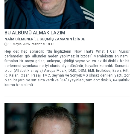
BU ALBÜMÜ ALMAK LAZIM
NAİM DİLMENER'LE GEÇMİŞ ZAMANIN İZİNDE
11 Mayıs 2026 Pazartesi 18:13
Hep der, hep sorardık: “Şu İngilizlerin ‘Now That’s What I Call Music’
derlemeleri gibi albümler neden yapılmaz ki bizde?” Memleketin en namlı
firmaları bir araya gelse, anlaşsa, işbirliği yapsa ve en az iki disklik bir hit
derlemesi yayınlasa ne iyi olurdu diye düşünür, hayaller kurardık. Sonunda
oldu. (Alfabetik sırayla) Avrupa Müzik, DMC, DSM, EMI, Erolköse, Esen, Hitt,
Id, Kalan, Ozan, Pasaj, TMC, Seyhan ve Sony&BMG olmaz denileni yaptı, zor
olanı başardı ve sırt sırta verdi ve “64”ü yayınladı; tam dört disklik, 64 şarkılık
karma bir albümü.