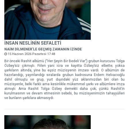
İNSAN NESLİNİN SEFALETİ
NAİM DİLMENER'LE GEÇMİŞ ZAMANIN İZİNDE
15 Haziran 2026 Pazartesi 17:48
Bir önceki Rashit albümü (“Her Şeyin Bir Bedeli Var”) grubun kurucusu Tolga
Özbey’siz çıkmıştı. Fiilen yani icra ve kayıtta Özbey’siz elbette; yoksa
şarkıların altında, yine bu eşsiz müzisyenin imzası vardı. O albümün de
hazırlandığı, yayınlandığı sıralarda grubun kadrosuna Erdem Helvacıoğlu
dahil olmuştu ve grup, yurt dışındaki yüz aklarımızdan biri olan bu
müzisyenle, belki farklı ama kesinlikle mükemmel şarkı ve albümlere imza
atmıştı. Ama Rashit Tolga Özbey demekti daha çok; çünkü Rashit’in
kurulmasının ve devam etmesinin sebebi, bu müzisyenimizin tahayyülleri
ve bunların şarkılara akmasıydı.