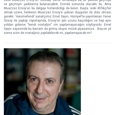
Belki Muazzez Ersoy’un ‘Nostalji’ serisi olmasaydı da, bir şekilde geçmişe
ve geçmişin şarkılarına bulanacaktık. Eninde sonunda olacaktı bu. Ama
Muazzez Ersoy’un bu dalgayı hızlandırdığı da kesin. Başta ‘eski 45’likçi’ler
olmak üzere, herkesin Muazzez Ersoy’a şükran duyguları ile dolu olması
gerekir. ‘Hanımefendi’ sanatçımız Emel Sayın, Hürriyet’te yayımlanan Yener
Süsoy ile yaptığı röportajında, Ersoy’un ipin ucunu kaçırdığını ve hep aynı
yoldan giderse “kendi nostaljisi” nin yapılamayacağını söylüyordu. Emel
Sayın sayesinde bu kavram da girmiş oluyor müzik piyasamıza... Beş-on yıl
sonra sizin de nostaljiniz yapılabilecek mi, yapılamayacak mı?