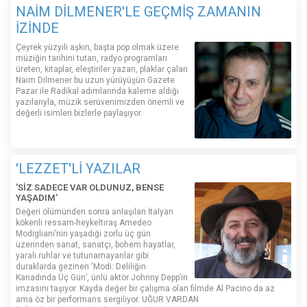
NAİM DİLMENER'LE GEÇMİŞ ZAMANIN
İZİNDE
Çeyrek yüzyılı aşkın, başta pop olmak üzere
müziğin tarihini tutan, radyo programları
üreten, kitaplar, eleştiriler yazan, plaklar çalan
Naim Dilmener bu uzun yürüyüşün Gazete
Pazar ile Radikal adımlarında kaleme aldığı
yazılarıyla, müzik serüvenimizden önemli ve
değerli isimleri bizlerle paylaşıyor.
'LEZZET'Lİ YAZILAR
'SİZ SADECE VAR OLDUNUZ, BENSE
YAŞADIM'
Değeri ölümünden sonra anlaşılan İtalyan
kökenli ressam-heykeltıraş Amedeo
Modigliani’nin yaşadığı zorlu üç gün
üzerinden sanat, sanatçı, bohem hayatlar,
yaralı ruhlar ve tutunamayanlar gibi
duraklarda gezinen ‘Modi: Deliliğin
Kanadında Üç Gün’, ünlü aktör Johnny Depp’in
imzasını taşıyor. Kayda değer bir çalışma olan filmde Al Pacino da az
ama öz bir performans sergiliyor. UĞUR VARDAN