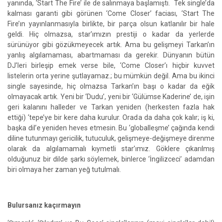
yanında, ‘Start The Fire’ ile de salınmaya başlamıştı. Tek single’da
kalması garanti gibi görünen ‘Come Closer’ faciası, ‘Start The
Fire’ın yayınlanmasıyla birlikte, bir parça olsun katlanılır bir hale
geldi. Hiç olmazsa, star’ımızın prestiji o kadar da yerlerde
sürünüyor gibi gözükmeyecek artık. Ama bu gelişmeyi Tarkan’ın
yanlış algılamaması, abartmaması da gerekir. Dünyanın bütün
DJ’leri birleşip emek verse bile, ‘Come Closer’ı hiçbir kuvvet
listelerin orta yerine şutlayamaz.; bu mümkün değil. Ama bu ikinci
single sayesinde, hiç olmazsa Tarkan’ın başı o kadar da eğik
olmayacak artık. Yeni bir ‘Dudu’, yeni bir ‘Gülümse Kaderine’ de, işin
geri kalanını halleder ve Tarkan yeniden (herkesten fazla hak
ettiği) ‘tepe’ye bir kere daha kurulur. Orada da daha çok kalır; iş ki,
başka dil’e yeniden heves etmesin. Bu ‘globalleşme’ çağında kendi
diline tutunmayı gericilik, tutuculuk, gelişmeye-değişmeye direnme
olarak da algılamamalı kıymetli star’ımız. Göklere çıkarılmış
olduğunuz bir dilde şarkı söylemek, binlerce ‘İngilizceci’ adamdan
biri olmaya her zaman yeğ tutulmalı.
Bulursanız kaçırmayın