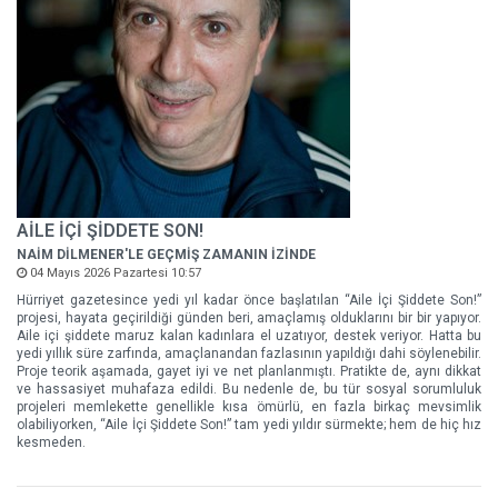
AİLE İÇİ ŞİDDETE SON!
NAİM DİLMENER'LE GEÇMİŞ ZAMANIN İZİNDE
04 Mayıs 2026 Pazartesi 10:57
Hürriyet gazetesince yedi yıl kadar önce başlatılan “Aile İçi Şiddete Son!”
projesi, hayata geçirildiği günden beri, amaçlamış olduklarını bir bir yapıyor.
Aile içi şiddete maruz kalan kadınlara el uzatıyor, destek veriyor. Hatta bu
yedi yıllık süre zarfında, amaçlanandan fazlasının yapıldığı dahi söylenebilir.
Proje teorik aşamada, gayet iyi ve net planlanmıştı. Pratikte de, aynı dikkat
ve hassasiyet muhafaza edildi. Bu nedenle de, bu tür sosyal sorumluluk
projeleri memlekette genellikle kısa ömürlü, en fazla birkaç mevsimlik
olabiliyorken, “Aile İçi Şiddete Son!” tam yedi yıldır sürmekte; hem de hiç hız
kesmeden.