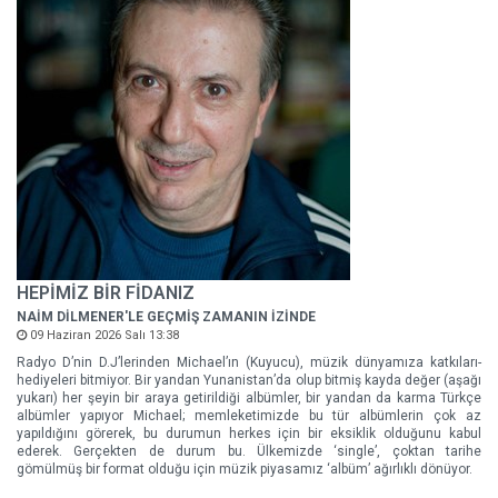
HEPİMİZ BİR FİDANIZ
NAİM DİLMENER'LE GEÇMİŞ ZAMANIN İZİNDE
09 Haziran 2026 Salı 13:38
Radyo D’nin D.J’lerinden Michael’ın (Kuyucu), müzik dünyamıza katkıları-
hediyeleri bitmiyor. Bir yandan Yunanistan’da olup bitmiş kayda değer (aşağı
yukarı) her şeyin bir araya getirildiği albümler, bir yandan da karma Türkçe
albümler yapıyor Michael; memleketimizde bu tür albümlerin çok az
yapıldığını görerek, bu durumun herkes için bir eksiklik olduğunu kabul
ederek. Gerçekten de durum bu. Ülkemizde ‘single’, çoktan tarihe
gömülmüş bir format olduğu için müzik piyasamız ‘albüm’ ağırlıklı dönüyor.