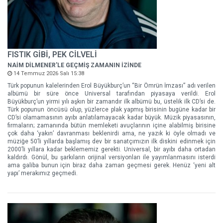
FISTIK GİBİ, PEK CİLVELİ
NAİM DİLMENER'LE GEÇMİŞ ZAMANIN İZİNDE
14 Temmuz 2026 Salı 15:38
Türk popunun kalelerinden Erol Büyükburç’un “Bir Ömrün İmzası” adı verilen
albümü bir süre önce Universal tarafından piyasaya verildi. Erol
Büyükburç’un yirmi yılı aşkın bir zamandır ilk albümü bu, üstelik ilk CD’si de.
Türk popunun öncüsü olup, yüzlerce plak yapmış birisinin bugüne kadar bir
CD’si olamamasının ayıbı anlatılamayacak kadar büyük. Müzik piyasasının,
firmaların; zamanında bütün memleketi avuçlarının içine alabilmiş birisine
çok daha ‘yakın’ davranması beklenirdi ama, ne yazık ki öyle olmadı ve
müziğe 50’li yıllarda başlamış dev bir sanatçımızın ilk diskini edinmek için
2000’li yıllara kadar beklememiz gerekti. Universal, bir ayıbı daha ortadan
kaldırdı. Gönül, bu şarkıların orijinal versiyonları ile yayımlanmasını isterdi
ama galiba bunun için biraz daha zaman geçmesi gerek. Henüz ‘yeni alt
yapı’ merakımız geçmedi.