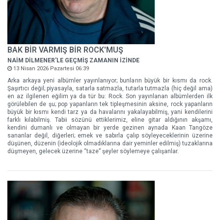
BAK BİR VARMIŞ BİR ROCK'MUŞ
NAİM DİLMENER'LE GEÇMİŞ ZAMANIN İZİNDE
13 Nisan 2026 Pazartesi 06:39
Arka arkaya yeni albümler yayınlanıyor; bunların büyük bir kısmı da rock.
Şaşırtıcı değil; piyasayla, satarla satmazla, tutarla tutmazla (hiç değil ama)
en az ilgilenen eğilim ya da tür bu: Rock. Son yayınlanan albümlerden ilk
görülebilen de şu; pop yapanların tek tipleşmesinin aksine, rock yapanların
büyük bir kısmı kendi tarz ya da havalarını yakalayabilmiş, yani kendilerini
farklı kılabilmiş. Tabii sözünü ettiklerimiz, eline gitar aldığının akşamı,
kendini dumanlı ve olmayan bir yerde gezinen aynada Kaan Tangöze
sananlar değil, diğerleri; emek ve sabırla çalıp söyleyeceklerinin üzerine
düşünen, düzenin (ideolojik olmadıklarına dair yeminler edilmiş) tuzaklarına
düşmeyen, gelecek üzerine “taze” şeyler söylemeye çalışanlar.