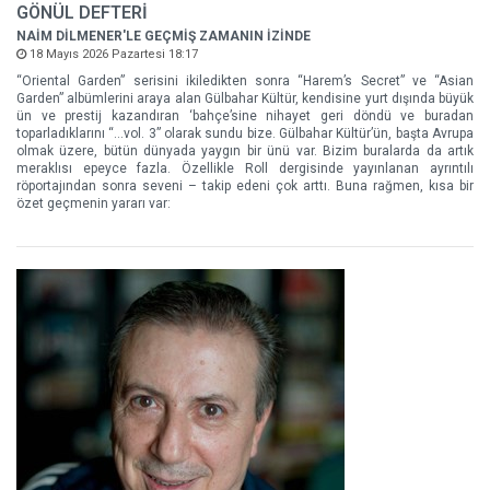
GÖNÜL DEFTERİ
NAİM DİLMENER'LE GEÇMİŞ ZAMANIN İZİNDE
18 Mayıs 2026 Pazartesi 18:17
“Oriental Garden” serisini ikiledikten sonra “Harem’s Secret” ve “Asian
Garden” albümlerini araya alan Gülbahar Kültür, kendisine yurt dışında büyük
ün ve prestij kazandıran ‘bahçe’sine nihayet geri döndü ve buradan
toparladıklarını “…vol. 3” olarak sundu bize. Gülbahar Kültür’ün, başta Avrupa
olmak üzere, bütün dünyada yaygın bir ünü var. Bizim buralarda da artık
meraklısı epeyce fazla. Özellikle Roll dergisinde yayınlanan ayrıntılı
röportajından sonra seveni – takip edeni çok arttı. Buna rağmen, kısa bir
özet geçmenin yararı var: