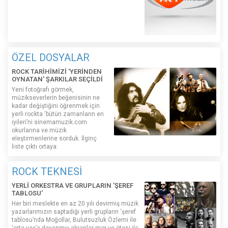
ÖZEL DOSYALAR
ROCK TARİHİMİZİ 'YERİNDEN
OYNATAN' ŞARKILAR SEÇİLDİ
Yeni fotoğrafı görmek,
müzikseverlerin beğenisinin ne
kadar değiştiğini öğrenmek için
yerli rockta ‘bütün zamanların en
iyileri’ni sinemamuzik.com
okurlarına ve müzik
eleştirmenlerine sorduk. İlginç
liste çıktı ortaya:
ROCK TEKNESİ
YERLİ ORKESTRA VE GRUPLARIN 'ŞEREF
TABLOSU'
Her biri meslekte en az 20 yılı devirmiş müzik
yazarlarımızın saptadığı yerli grupların ‘şeref
tablosu’nda Moğollar, Bulutsuzluk Özlemi ile
‘orta yaş’a dayanmış akranlar mor ve ötesi ile