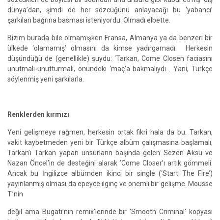
dünya’dan, şimdi de her sözcüğünü anlayacağı bu ‘yabancı’
şarkıları bağrına basması isteniyordu. Olmadı elbette.
Bizim burada bile olmamışken Fransa, Almanya ya da benzeri bir
ülkede ‘olamamış’ olmasını da kimse yadırgamadı. Herkesin
düşündüğü de (genellikle) şuydu: ‘Tarkan, Come Closen faciasını
unutmalı-unutturmalı, önündeki ‘maç’a bakmalıydı… Yani, Türkçe
söylenmiş yeni şarkılarla.
Renklerden kırmızı
Yeni gelişmeye rağmen, herkesin ortak fikri hala da bu. Tarkan,
vakit kaybetmeden yeni bir Türkçe albüm çalışmasına başlamalı,
Tarkan’ı Tarkan yapan unsurların başında gelen Sezen Aksu ve
Nazan Öncel’in de desteğini alarak ’Come Closer’ı artık gömmeli.
Ancak bu İngilizce albümden ikinci bir single (‘Start The Fire’)
yayınlanmış olması da epeyce ilginç ve önemli bir gelişme. Mousse
T.’nin
değil ama Bugati’nin remix’lerinde bir ‘Smooth Criminal’ kopyası