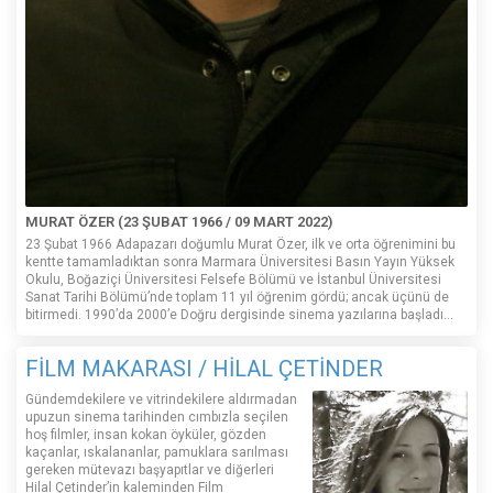
MURAT ÖZER (23 ŞUBAT 1966 / 09 MART 2022)
23 Şubat 1966 Adapazarı doğumlu Murat Özer, ilk ve orta öğrenimini bu
kentte tamamladıktan sonra Marmara Üniversitesi Basın Yayın Yüksek
Okulu, Boğaziçi Üniversitesi Felsefe Bölümü ve İstanbul Üniversitesi
Sanat Tarihi Bölümü’nde toplam 11 yıl öğrenim gördü; ancak üçünü de
bitirmedi. 1990’da 2000’e Doğru dergisinde sinema yazılarına başladı...
FİLM MAKARASI / HİLAL ÇETİNDER
Gündemdekilere ve vitrindekilere aldırmadan
upuzun sinema tarihinden cımbızla seçilen
hoş filmler, insan kokan öyküler, gözden
kaçanlar, ıskalananlar, pamuklara sarılması
gereken mütevazı başyapıtlar ve diğerleri
Hilal Çetinder’in kaleminden Film