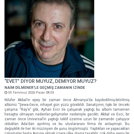
“EVET” DİYOR MUYUZ, DEMİYOR MUYUZ?
NAİM DİLMENER'LE GEÇMİŞ ZAMANIN İZİNDE
05 Temmuz 2026 Pazar 08:03
Nilüfer Akbal’ın epey bir zaman önce Almanya’da kaydedilmiş-bitirilmiş
albümü “Şewa-Gece, nihayet gün yüzü görebildi. Sanatçının, tıpkı bir önceki
çalışma “Ray’e” gibi, Ayhan Evci ile çalışarak yaptığı bu albüm tamamen
hesapta olmayan nedenler-gelişmeler nedeniyle gecikti. Akbal ve Evci, bir
zaman önce Universal’in yaptığı teklif üzerine uzun bir zamandır çalışıyor
oldukları Ada’dan ayrılmış ve bu uluslararası firma ile anlaşmıştı. Bu
değişiklik ile her iki müzisyen de şunu öngörmüştü: Yaptıkları ve yapacakları
çalışmalar başta Avrupa olmak üzere ülke dışına taşabilir, çok daha geniş bir