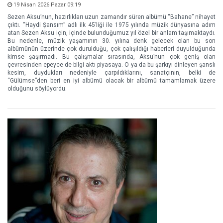
19 Nisan 2026 Pazar 09:19
Sezen Aksu’nun, hazırlıkları uzun zamandır süren albümü “Bahane” nihayet
çıktı. “Haydi Şansım” adlı ilk 45’liği ile 1975 yılında müzik dünyasına adım
atan Sezen Aksu için, içinde bulunduğumuz yıl özel bir anlam taşımaktaydı.
Bu nedenle, müzik yaşamının 30. yılına denk gelecek olan bu son
albümünün üzerinde çok durulduğu, çok çalışıldığı haberleri duyulduğunda
kimse şaşırmadı. Bu çalışmalar sırasında, Aksu’nun çok geniş olan
çevresinden epeyce de bilgi aktı piyasaya. O ya da bu şarkıyı dinleyen şanslı
kesim, duydukları nedeniyle çarpıldıklarını, sanatçının, belki de
“Gülümse”den beri en iyi albümü olacak bir albümü tamamlamak üzere
olduğunu söylüyordu.