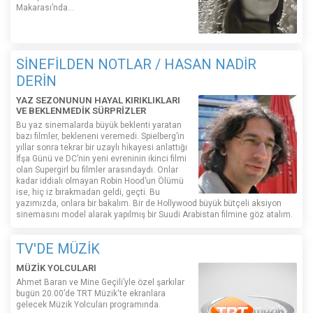
Makarası’nda…
SİNEFİLDEN NOTLAR / HASAN NADİR
DERİN
YAZ SEZONUNUN HAYAL KIRIKLIKLARI
VE BEKLENMEDİK SÜRPRİZLER
Bu yaz sinemalarda büyük beklenti yaratan
bazı filmler, bekleneni veremedi. Spielberg’in
yıllar sonra tekrar bir uzaylı hikayesi anlattığı
İfşa Günü ve DC’nin yeni evreninin ikinci filmi
olan Supergirl bu filmler arasındaydı. Onlar
kadar iddialı olmayan Robin Hood’un Ölümü
ise, hiç iz bırakmadan geldi, geçti. Bu
yazımızda, onlara bir bakalım. Bir de Hollywood büyük bütçeli aksiyon
sinemasını model alarak yapılmış bir Suudi Arabistan filmine göz atalım.
TV'DE MÜZİK
MÜZİK YOLCULARI
Ahmet Baran ve Mine Geçili’yle özel şarkılar
bugün 20.00’de TRT Müzik'te ekranlara
gelecek Müzik Yolcuları programında.