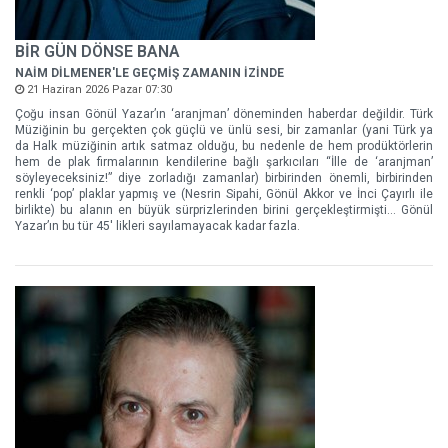
BİR GÜN DÖNSE BANA
NAİM DİLMENER'LE GEÇMİŞ ZAMANIN İZİNDE
21 Haziran 2026 Pazar 07:30
Çoğu insan Gönül Yazar’ın ‘aranjman’ döneminden haberdar değildir. Türk
Müziğinin bu gerçekten çok güçlü ve ünlü sesi, bir zamanlar (yani Türk ya
da Halk müziğinin artık satmaz olduğu, bu nedenle de hem prodüktörlerin
hem de plak firmalarının kendilerine bağlı şarkıcıları “İlle de ‘aranjman’
söyleyeceksiniz!” diye zorladığı zamanlar) birbirinden önemli, birbirinden
renkli ‘pop’ plaklar yapmış ve (Nesrin Sipahi, Gönül Akkor ve İnci Çayırlı ile
birlikte) bu alanın en büyük sürprizlerinden birini gerçekleştirmişti… Gönül
Yazar’ın bu tür 45' likleri sayılamayacak kadar fazla.