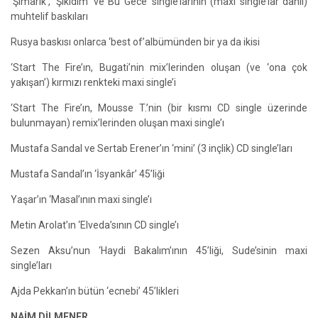
‘Şımarık’, ‘Şıkıdım’ ve Bu Gece’ single’larının (maxi single’lar dahil)
muhtelif baskıları
Rusya baskısı onlarca ‘best of’albümünden bir ya da ikisi
‘Start The Fire’ın, Bugati’nin mix’lerinden oluşan (ve ‘ona çok
yakışan’) kırmızı renkteki maxi single’i
‘Start The Fire’ın, Mousse T.’nin (bir kısmı CD single üzerinde
bulunmayan) remix’lerinden oluşan maxi single’ı
Mustafa Sandal ve Sertab Erener’ın ‘mini’ (3 inçlik) CD single’ları
Mustafa Sandal’ın ‘İsyankâr’ 45’liği
Yaşar’ın ‘Masal’ının maxi single’ı
Metin Arolat’ın ‘Elveda’sının CD single’ı
Sezen Aksu’nun ‘Haydi Bakalım’ının 45’liği, Sude’sinin maxi
single’ları
Ajda Pekkan’ın bütün ‘ecnebi’ 45’likleri
NAİM DİLMENER