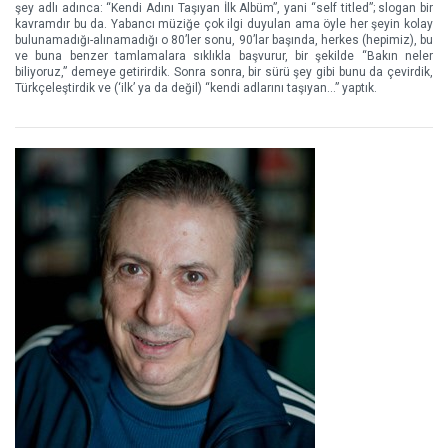
şey adlı adınca: “Kendi Adını Taşıyan İlk Albüm”, yani “self titled”; slogan bir
kavramdır bu da. Yabancı müziğe çok ilgi duyulan ama öyle her şeyin kolay
bulunamadığı-alınamadığı o 80’ler sonu, 90’lar başında, herkes (hepimiz), bu
ve buna benzer tamlamalara sıklıkla başvurur, bir şekilde “Bakın neler
biliyoruz,” demeye getirirdik. Sonra sonra, bir sürü şey gibi bunu da çevirdik,
Türkçeleştirdik ve (‘ilk’ ya da değil) “kendi adlarını taşıyan…” yaptık.