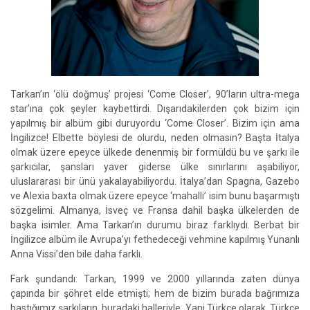
Tarkan’ın ‘ölü doğmuş’ projesi ‘Come Closer’, 90’ların ultra-mega
star’ına çok şeyler kaybettirdi. Dışarıdakilerden çok bizim için
yapılmış bir albüm gibi duruyordu ‘Come Closer’. Bizim için ama
İngilizce! Elbette böylesi de olurdu, neden olmasın? Başta İtalya
olmak üzere epeyce ülkede denenmiş bir formüldü bu ve şarkı ile
şarkıcılar, şansları yaver giderse ülke sınırlarını aşabiliyor,
uluslararası bir ünü yakalayabiliyordu. İtalya’dan Spagna, Gazebo
ve Alexia baxta olmak üzere epeyce ‘mahalli’ isim bunu başarmıştı
sözgelimi. Almanya, İsveç ve Fransa dahil başka ülkelerden de
başka isimler. Ama Tarkan’ın durumu biraz farklıydı. Berbat bir
İngilizce albüm ile Avrupa’yı fethedeceği vehmine kapılmış Yunanlı
Anna Vissi’den bile daha farklı.
Fark şundandı: Tarkan, 1999 ve 2000 yıllarında zaten dünya
çapında bir şöhret elde etmişti; hem de bizim burada bağrımıza
bastığımız şarkıların, buradaki halleriyle. Yani Türkçe olarak. Türkçe