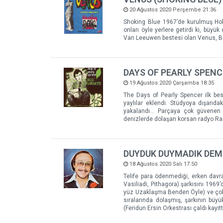
20 Ağustos 2020 Perşembe 21:36
Shoking Blue 1967’de kurulmuş Holla
onları öyle yerlere getirdi ki, büyü
Van Leeuwen bestesi olan Venus, Billb
DAYS OF PEARLY SPENC
19 Ağustos 2020 Çarşamba 18:35
The Days of Pearly Spencer ilk best
yaylılar eklendi. Stüdyoya dışarıd
yakalandı… Parçaya çok güvenen şi
denizlerde dolaşan korsan radyo Rad
DUYDUK DUYMADIK DEM
18 Ağustos 2020 Salı 17:50
Telife para ödenmediği, erken davra
Vasiliadi, Pithagora) şarkısını 196
yüz Uzaklaşma Benden Öyle) ve çok s
sıralarında dolaşmış, şarkının büyü
(Feridun Ersin Orkestrası çaldı kayı