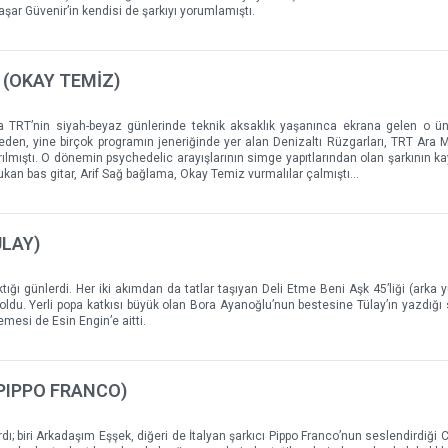
aşar Güvenir’in kendisi de şarkıyı yorumlamıştı.
 (OKAY TEMİZ)
ıca TRT’nin siyah-beyaz günlerinde teknik aksaklık yaşanınca ekrana gelen o ün
den, yine birçok programın jeneriğinde yer alan Denizaltı Rüzgarları, TRT Ara M
lmıştı. O dönemin psychedelic arayışlarının simge yapıtlarından olan şarkının kay
an bas gitar, Arif Sağ bağlama, Okay Temiz vurmalılar çalmıştı…
ÜLAY)
tığı günlerdi. Her iki akımdan da tatlar taşıyan Deli Etme Beni Aşk 45’liği (arka
ak oldu. Yerli popa katkısı büyük olan Bora Ayanoğlu’nun bestesine Tülay’ın yazdığı
mesi de Esin Engin’e aitti.
(PIPPO FRANCO)
rdı; biri Arkadaşım Eşşek, diğeri de İtalyan şarkıcı Pippo Franco’nun seslendirdiği 