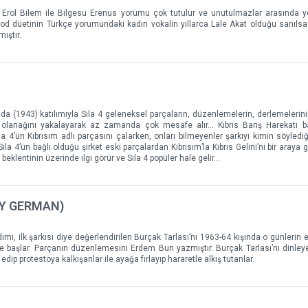
rol Bilem ile Bilgesu Erenus yorumu çok tutulur ve unutulmazlar arasında ye
d düetinin Türkçe yorumundaki kadın vokalin yıllarca Lale Akat olduğu sanıls
ıştır.
 da (1943) katılımıyla Sıla 4 geleneksel parçaların, düzenlemelerin, derlemelerin
e olanağını yakalayarak az zamanda çok mesafe alır… Kıbrıs Barış Harekatı ba
a 4’ün Kıbrısım adlı parçasını çalarken, onları bilmeyenler şarkıyı kimin söyledi
la 4’ün bağlı olduğu şirket eski parçalardan Kıbrısım’la Kıbrıs Gelini’ni bir araya g
k beklentinin üzerinde ilgi görür ve Sıla 4 popüler hale gelir…
AY GERMAN)
mı, ilk şarkısı diye değerlendirilen Burçak Tarlası’nı 1963-64 kışında o günlerin
başlar. Parçanın düzenlemesini Erdem Buri yazmıştır. Burçak Tarlası’nı dinleye
 edip protestoya kalkışanlar ile ayağa fırlayıp hararetle alkış tutanlar.