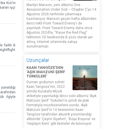
ka Kızı’nı
Marilyn Manson, yeni albümü One
saran işçi
Assassination Under God – Chapter 2'yu 14
Ağustos 2026 tarihinde çıkarmaya
hazırlanıyor. Manson geçen hafta albümden
ikinci tekli Front Toward Enemy'i de
yayınladı. Front Toward Enemy daha önce
Ağustos 2024’te, “Raise the Red Flag”
teklisinin CD baskısında B yüzü olarak şer
almış, internet ortamında satışa
e farklı B
sunulmamıştı.
Nightflight
Uzunçalar
KAAN TANGÖZE'DEN
'AŞIK MAHZUNİ ŞERİF
TÜRKÜLERİ'
Duman grubunun solisti
Kaan Tangöze'nin, 2022
e yöneldiği
yılında Kurukafa Müzik
tarafından
etiketiyle yayınladığı ikinci solo albümü 'Aşık
k ilgiyle
Mahzuni Şerif' Türküleri'ni şimdi de plak
formatıyla müzikseverlere sundu. Aşık
Mahzuni Şerif'in 10 bestesinin Kaan
Tangöze tarafından akustik yorumlandığı
albümde 'Çeşmi Siyahım', 'Boşu Boşuna' ve
'Haşlayın Beni' gibi besteler de bulunuyor.