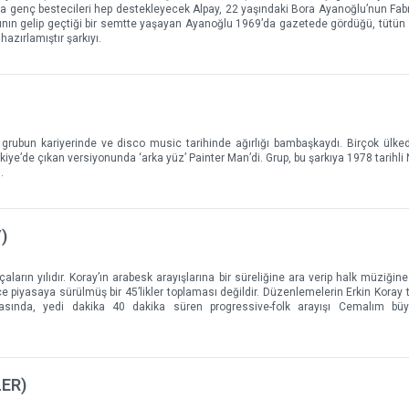
ra genç bestecileri hep destekleyecek Alpay, 22 yaşındaki Bora Ayanoğlu’nun Fabri
nıfının gelip geçtiği bir semtte yaşayan Ayanoğlu 1969’da gazetede gördüğü, tütün 
hazırlamıştır şarkıyı.
grubun kariyerinde ve disco music tarihinde ağırlığı bambaşkaydı. Birçok ülked
kiye’de çıkan versiyonunda ‘arka yüz’ Painter Man’di. Grup, bu şarkıya 1978 tarihli 
.
)
çaların yılıdır. Koray’ın arabesk arayışlarına bir süreliğine ara verip halk müziğin
ce piyasaya sürülmüş bir 45’likler toplaması değildir. Düzenlemelerin Erkin Koray 
rasında, yedi dakika 40 dakika süren progressive-folk arayışı Cemalım büyü
ER)