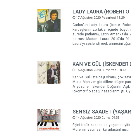
LADY LAURA (ROBERTO
17 Ağustos 2020 Pazartesi 13:29
Carlos’un Lady Laura (beste: Robe
kardeşlerini zorluklar içinde büyü
sürede patlamış, Latin Amerika’da 2
satmış. Madam Laura 2010’da 91 y
Laura’yı seslendirerek annesini uğur
KAN VE GÜL (İSKENDER
15 Ağustos 2020 Cumartesi 18:43
Kan ve Gül liste başı olmuş, çok s
Moru, Mahizer gibi dillere düşen par
A yüzüne, İskender Doğan’ın Aşık 
lokomotif olacağı hesaplanmıştı. Oy
SENSİZ SAADET (YAŞAR
14 Ağustos 2020 Cuma 09:33
Eşini trafik kazasında yaşamını yiti
Müren’in yapması kararlaştırılmışt