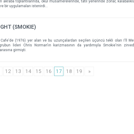
rı akraba toplantılarında, okul müsamerelerinde, tatil yerlerinde zorlar, kalabalık
re bir uygulamaları istenirdi…
IGHT (SMOKIE)
afe'de (1976) yer alan ve bu uzunçalardan seçilen üçüncü tekli olan I'll Me
rubun lideri Chris Norman'ın karizmasının da yardımıyla Smokie'nin zirvede
arasına girmişti.
1
12
13
14
15
16
17
18
19
»