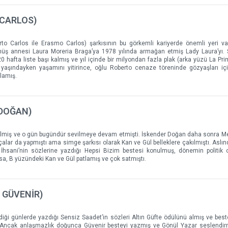
 CARLOS)
rto Carlos ile Erasmo Carlos) şarkısının bu görkemli kariyerde önemli yeri v
tmüş annesi Laura Moreria Braga’ya 1978 yılında armağan etmiş Lady Laura’yı. 
0 hafta liste başı kalmış ve yıl içinde bir milyondan fazla plak (arka yüzü La Pr
aşındayken yaşamını yitirince, oğlu Roberto cenaze töreninde gözyaşları iç
lamış.
 DOĞAN)
evilmiş ve o gün bugündür sevilmeye devam etmişti. İskender Doğan daha sonra 
çalar da yapmıştı ama simge şarkısı olarak Kan ve Gül belleklere çakılmıştı. Aslınd
İhsani’nin sözlerine yazdığı Hepsi Bizim bestesi konulmuş, dönemin politik 
sa, B yüzündeki Kan ve Gül patlamış ve çok satmıştı.
 GÜVENİR)
rdiği günlerde yazdığı Sensiz Saadet’in sözleri Altın Güfte ödülünü almış ve best
ı. Ancak anlaşmazlık doğunca Güvenir besteyi yazmış ve Gönül Yazar seslendirm