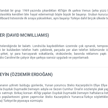
ndalı bir grup. 1969 yazında çıkardıkları 45’liğin ilk şarkısı Venus (arka yüzü
k olasılıkla kendileri bile hayal edememişti böyle büyük bir başarıyı. Grubun kuruc
oard listesinde ilk sıraya yükselirken, aynı başarıyı Türkiye dahil birçok ülkede te
ER (DAVID MCWILLIAMS)
elendiğinde bir balattı. Londra’da kaydedilirken üzerinde çok oynandı, temposu a
aki bir kulübeden telefon hattı çekilerek, parçada yer alan telefon bölümünde
rket, iyi para harcayarak sokaklarda, otobüslerde, basında reklamını yaptı.
io Caroline’de çalıyor diye şarkıya sansür uyguladı ve yayınlamadı.
EYİN (ÖZDEMİR ERDOĞAN)
nanın şöhreti bulduğu günlerde, Yunan yorumcu Stelio Kazanjidis’in Efiye Efiye 
9’da Duyduk Duymadık Demeyin adıyla ve Sezen Cumhur Önal’ın sözleriyle plak ya
atmıştı. Birkaç korsan 45’liği yapılan Duyduk Duymadık Demeyin haftalarca list
k popülaritesini gören yapımcılar Stelio Kazanjidis’e Yunanca-Türkçe söylettikl
tta) Türkiye’de piyasaya sürmüştü.