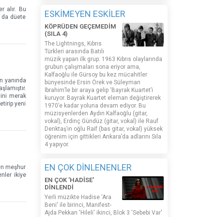
r alır. Bu
ESKİMEYEN ESKİLER
a da düete
KÖPRÜDEN GEÇEMEDİM
(SILA 4)
The Lightnings, Kıbrıs
Türkleri arasında Batılı
müzik yapan ilk grup. 1963 Kıbrıs olaylarında
grubun çalışmaları sona eriyor ama,
Kalfaoğlu ile Gürsoy bu kez mücahitler
in yanında
bünyesinde Ersin Örek ve Süleyman
şlamıştır.
İbrahim’le bir araya gelip ‘Bayrak Kuartet’i
ğini merak
kuruyor. Bayrak Kuartet eleman değiştirerek
etirip yeni
1970’e kadar yoluna devam ediyor. Bu
müzisyenlerden Aydın Kalfaoğlu (gitar,
vokal), Erdinç Gündüz (gitar, vokal) ile Rauf
Denktaş’ın oğlu Raif (bas gitar, vokal) yüksek
öğrenim için gittikleri Ankara’da adlarını Sıla
4 yapıyor.
EN ÇOK DİNLENENLER
 en meşhur
nler ikiye
EN ÇOK 'HADİSE'
DİNLENDİ
Yerli müzikte Hadise 'Ara
Beni' ile birinci, Manifest-
Ajda Pekkan 'Hileli' ikinci, Blok 3 'Sebebi Var'