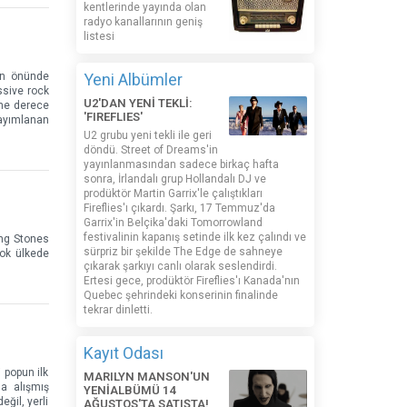
kentlerinde yayında olan
radyo kanallarının geniş
listesi
rın önünde
Yeni Albümler
ssive rock
U2'DAN YENİ TEKLİ:
 ne derece
'FIREFLIES'
yayımlanan
U2 grubu yeni tekli ile geri
döndü. Street of Dreams'in
yayınlanmasından sadece birkaç hafta
sonra, İrlandalı grup Hollandalı DJ ve
prodüktör Martin Garrix'le çalıştıkları
Fireflies'ı çıkardı. Şarkı, 17 Temmuz'da
Garrix'in Belçika'daki Tomorrowland
festivalinin kapanış setinde ilk kez çalındı ​​ve
ing Stones
sürpriz bir şekilde The Edge de sahneye
çok ülkede
çıkarak şarkıyı canlı olarak seslendirdi.
Ertesi gece, prodüktör Fireflies'ı Kanada'nın
Quebec şehrindeki konserinin finalinde
tekrar dinletti.
Kayıt Odası
 popun ilk
MARILYN MANSON'UN
na alışmış
YENİALBÜMÜ 14
ğil, yerli
AĞUSTOS'TA SATIŞTA!