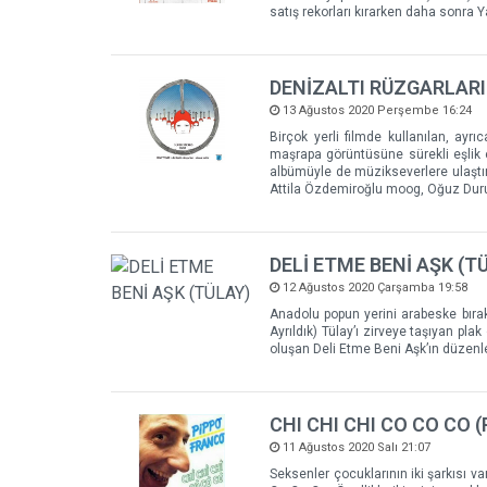
satış rekorları kırarken daha sonra Y
DENİZALTI RÜZGARLARI
13 Ağustos 2020 Perşembe 16:24
Birçok yerli filmde kullanılan, ayr
maşrapa görüntüsüne sürekli eşlik e
albümüyle de müzikseverlere ulaştırı
Attila Özdemiroğlu moog, Oğuz Duruk
DELİ ETME BENİ AŞK (T
12 Ağustos 2020 Çarşamba 19:58
Anadolu popun yerini arabeske bırak
Ayrıldık) Tülay’ı zirveye taşıyan pl
oluşan Deli Etme Beni Aşk’ın düzenle
CHI CHI CHI CO CO CO 
11 Ağustos 2020 Salı 21:07
Seksenler çocuklarının iki şarkısı va