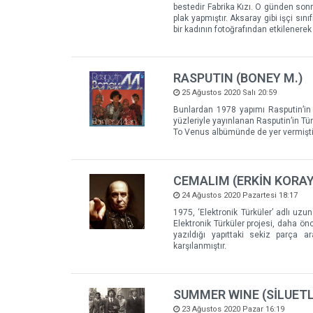
bestedir Fabrika Kızı. O günden son
plak yapmıştır. Aksaray gibi işçi sı
bir kadının fotoğrafından etkilenerek 
RASPUTIN (BONEY M.)
25 Ağustos 2020 Salı 20:59
Bunlardan 1978 yapımı Rasputin’in 
yüzleriyle yayınlanan Rasputin’in Tür
To Venus albümünde de yer vermişti
CEMALIM (ERKİN KORAY
24 Ağustos 2020 Pazartesi 18:17
1975, ‘Elektronik Türküler’ adlı uzun
Elektronik Türküler projesi, daha ön
yazıldığı yapıttaki sekiz parça a
karşılanmıştır.
SUMMER WINE (SİLUETL
23 Ağustos 2020 Pazar 16:19