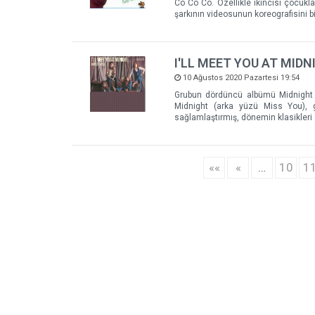
Co Co Co. Özellikle ikincisi çocukla
şarkının videosunun koreografisini bi
I'LL MEET YOU AT MIDN
10 Ağustos 2020 Pazartesi 19:54
Grubun dördüncü albümü Midnight C
Midnight (arka yüzü Miss You), g
sağlamlaştırmış, dönemin klasikleri 
««
«
…
10
1