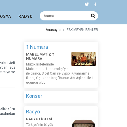
DOSYA
RADYO
Anasayfa
ESKİMEYEN ESKİLER
1 Numara
MABEL MATİZ '1
NUMARA
vulcu Jeff
Müzik listelerinde
a’dan söz
Mabelmatiz ‘Umrumdışı'yla
stralya ve
ile birinci, Sibel Can ile Eypio 'Kıyamam'la
ikinci, Oğuzhan Koç 'Bunun Adı Aşksa' ile i
üçüncü oldu.
Konser
llikle '78
Radyo
tarafından
RADYO LİSTESİ
Türkiye´nin büyük