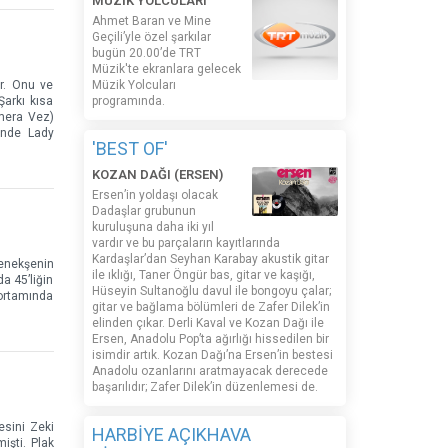
MÜZİK YOLCULARI
Ahmet Baran ve Mine
Geçili’yle özel şarkılar
bugün 20.00’de TRT
Müzik'te ekranlara gelecek
ar. Onu ve
Müzik Yolcuları
Şarkı kısa
programında.
imera Vez)
inde Lady
'BEST OF'
KOZAN DAĞI (ERSEN)
Ersen’in yoldaşı olacak
Dadaşlar grubunun
kuruluşuna daha iki yıl
vardır ve bu parçaların kayıtlarında
Kardaşlar’dan Seyhan Karabay akustik gitar
Menekşenin
ile ıklığı, Taner Öngür bas, gitar ve kaşığı,
a 45’liğin
Hüseyin Sultanoğlu davul ile bongoyu çalar;
ortamında
gitar ve bağlama bölümleri de Zafer Dilek’in
elinden çıkar. Derli Kaval ve Kozan Dağı ile
Ersen, Anadolu Pop’ta ağırlığı hissedilen bir
isimdir artık. Kozan Dağı’na Ersen’in bestesi
Anadolu ozanlarını aratmayacak derecede
başarılıdır; Zafer Dilek’in düzenlemesi de.
esini Zeki
HARBİYE AÇIKHAVA
işti. Plak