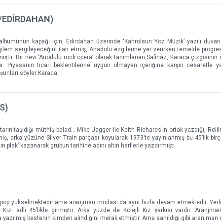
/EDİRDAHAN)
albümünün kapağı için, Edirdahan üzerinde ‘Kahrolsun Yoz Müzik’ yazılı duva
 söylem sergileyeceğini ilan etmiş, Anadolu ezgilerine yer verirken temelde progre
ıştır. Bir nevi ‘Anodulu rock opera’ olarak tanımlanan Safinaz, Karaca çizgisinin
idir. Piyasanın ticari beklentilerine uygun olmayan içeriğine karşın cesaretle 
unları söyler Karaca:
S)
itarın taşıdığı müthiş balad… Mike Jagger ile Keith Richards’ın ortak yazdığı, Roll
iş, arka yüzüne Sliver Train parçası koyularak 1973’te yayınlanmış bu 45’lik bir
tın plak’ kazanarak grubun tarihine adını altın harflerle yazdırmıştı.
lu pop yükselmektedir ama aranjman modası da aynı hızla devam etmektedir. Yerli
 Kızı adlı 45’likle girmiştir. Arka yüzde de Kolejli Kız şarkısı vardır. Aranjma
 yazılmış bestenin kimden alındığını merak etmiştir. Ama sanıldığı gibi aranjman de