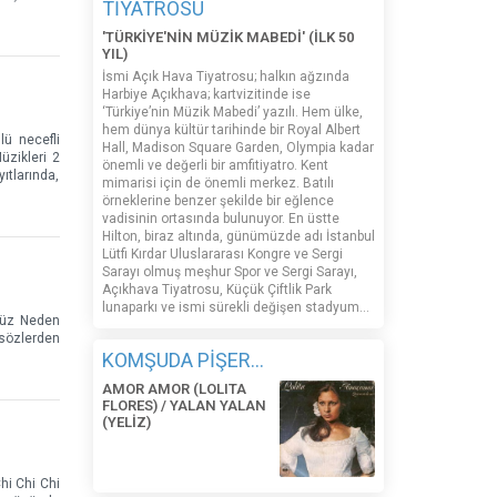
TİYATROSU
'TÜRKİYE'NİN MÜZİK MABEDİ' (İLK 50
YIL)
İsmi Açık Hava Tiyatrosu; halkın ağzında
Harbiye Açıkhava; kartvizitinde ise
‘Türkiye’nin Müzik Mabedi’ yazılı. Hem ülke,
hem dünya kültür tarihinde bir Royal Albert
lü necefli
Hall, Madison Square Garden, Olympia kadar
üzikleri 2
önemli ve değerli bir amfitiyatro. Kent
ıtlarında,
mimarisi için de önemli merkez. Batılı
örneklerine benzer şekilde bir eğlence
vadisinin ortasında bulunuyor. En üstte
Hilton, biraz altında, günümüzde adı İstanbul
Lütfi Kırdar Uluslararası Kongre ve Sergi
Sarayı olmuş meşhur Spor ve Sergi Sarayı,
Açıkhava Tiyatrosu, Küçük Çiftlik Park
lunaparkı ve ismi sürekli değişen stadyum…
 yüz Neden
 sözlerden
KOMŞUDA PİŞER...
AMOR AMOR (LOLITA
FLORES) / YALAN YALAN
(YELİZ)
Chi Chi Chi