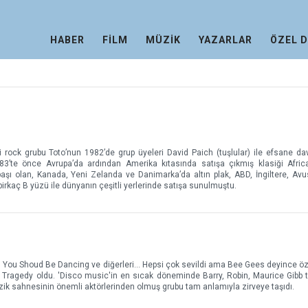
HABER
FİLM
MÜZİK
YAZARLAR
ÖZEL 
i rock grubu Toto’nun 1982’de grup üyeleri David Paich (tuşlular) ile efsane da
83’te önce Avrupa’da ardından Amerika kıtasında satışa çıkmış klasiği Afric
aşı olan, Kanada, Yeni Zelanda ve Danimarka’da altın plak, ABD, İngiltere, Avu
 birkaç B yüzü ile dünyanın çeşitli yerlerinde satışa sunulmuştu.
, You Shoud Be Dancing ve diğerleri... Hepsi çok sevildi ama Bee Gees deyince öze
ep Tragedy oldu. 'Disco music'in en sıcak döneminde Barry, Robin, Maurice Gibb 
üzik sahnesinin önemli aktörlerinden olmuş grubu tam anlamıyla zirveye taşıdı.