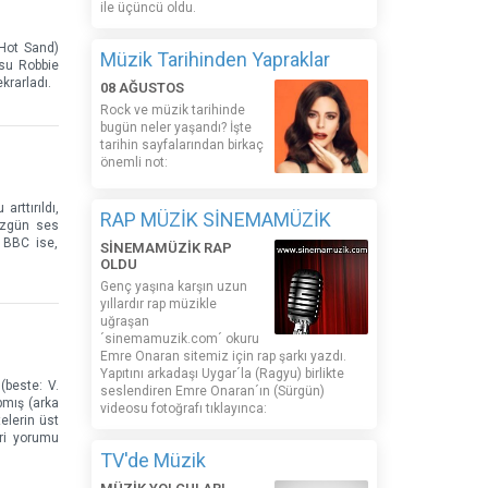
ile üçüncü oldu.
 Hot Sand)
Müzik Tarihinden Yapraklar
usu Robbie
krarladı.
08 AĞUSTOS
Rock ve müzik tarihinde
bugün neler yaşandı? İşte
tarihin sayfalarından birkaç
önemli not:
rttırıldı,
RAP MÜZİK SİNEMAMÜZİK
 özgün ses
 BBC ise,
SİNEMAMÜZİK RAP
OLDU
Genç yaşına karşın uzun
yıllardır rap müzikle
uğraşan
´sinemamuzik.com´ okuru
Emre Onaran sitemiz için rap şarkı yazdı.
Yapıtını arkadaşı Uygar´la (Ragyu) birlikte
(beste: V.
seslendiren Emre Onaran´ın (Sürgün)
pmış (arka
videosu fotoğrafı tıklayınca:
elerin üst
eri yorumu
TV'de Müzik