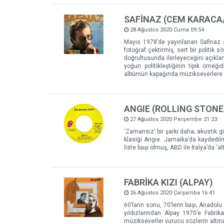
SAFİNAZ (CEM KARACA
28 Ağustos 2020 Cuma 09:54
Mayıs 1978’de yayınlanan Safinaz 
fotoğraf çektirmiş, sert bir politik
doğrultusunda ilerleyeceğini açıklam
yoğun politikleştiğinin tipik örneğ
albümün kapağında müzikseverlere ş
ANGIE (ROLLING STONE
27 Ağustos 2020 Perşembe 21:23
‘Zamansız’ bir şarkı daha; akustik g
klasiği Angie. Jamaika’da kaydedilm
liste başı olmuş, ABD ile İtalya’da ‘al
FABRİKA KIZI (ALPAY)
26 Ağustos 2020 Çarşamba 16:41
60’ların sonu, 70’lerin başı; Anado
yıldızlarından Alpay 1970’e Fabrika
müzikseverler vurucu sözlerin altına