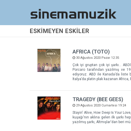
ESKİMEYEN ESKİLER
AFRICA (TOTO)
30 Ağustos 2020 Pazar 12:35
Çok iyi gruptan çok iyi şarkı… ABDl
Porcaro tarafından yazılmış ve 19
ediyoruz. ABD ile Kanada’da liste b
İtalya’da platin plak kazanan Africa,
TRAGEDY (BEE GEES)
29 Ağustos 2020 Cumartesi 19:24
Stayin' Alive, How Deep Is Your Love
kuşağı'nın aklına gelen ilk şarkı h
yazılmış şarkı, Altmışlar'dan beri m