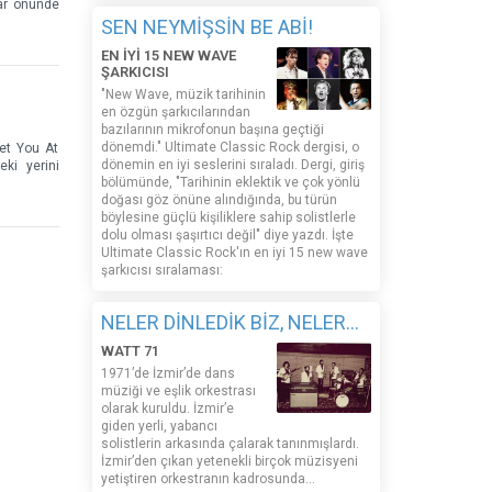
lar önünde
SEN NEYMİŞSİN BE ABİ!
EN İYİ 15 NEW WAVE
ŞARKICISI
"New Wave, müzik tarihinin
en özgün şarkıcılarından
bazılarının mikrofonun başına geçtiği
dönemdi." Ultimate Classic Rock dergisi, o
et You At
dönemin en iyi seslerini sıraladı. Dergi, giriş
ki yerini
bölümünde, "Tarihinin eklektik ve çok yönlü
doğası göz önüne alındığında, bu türün
böylesine güçlü kişiliklere sahip solistlerle
dolu olması şaşırtıcı değil" diye yazdı. İşte
Ultimate Classic Rock'ın en iyi 15 new wave
şarkıcısı sıralaması:
NELER DİNLEDİK BİZ, NELER...
WATT 71
1971’de İzmir’de dans
müziği ve eşlik orkestrası
olarak kuruldu. İzmir’e
giden yerli, yabancı
solistlerin arkasında çalarak tanınmışlardı.
İzmir’den çıkan yetenekli birçok müzisyeni
yetiştiren orkestranın kadrosunda...