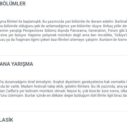
N BÖLÜMLER
ışma filmleri ile başlamıştık. Bu yazımızda yan bölümler ile devam edelim. Berlinale
 bu bölümde olduğunu pek de anlamadığımız yan bölümler oluyor. Birkaç yıldır 
lerinin yarıştığı Perspectives bölümü dışında Panorama, Generation, Forum gibi 
isine yer buluyor. Hepsine yetişmek mümkün değil ama ben öncelikle, Türkiye
nusu ya da fragmanı ilgimi çeken bazı filmleri izlemeye çalıştım. Bunların bir kısmı
1–ANA YARIŞMA
fta duramadığımı itiraf etmeliyim. Boykot diyenlerin gerekçelerine hak vermekle bi
dolu bir varlık. Madem festivali takip ettik, gelelim filmlere. Bu ilk yazımda, ana
 Sarı Zarflar’a yer bulmam mümkün olmadı. Neyse ki, çok kısa bir süre sonra, ül
unu izlemişim. Bunlar içinde en dikkate değer bulduğum dört filmle ilgili biraz da
KLASİK