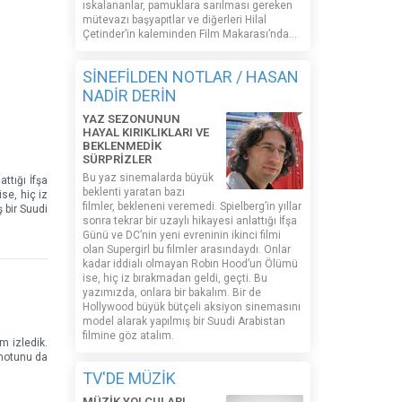
ıskalananlar, pamuklara sarılması gereken
mütevazı başyapıtlar ve diğerleri Hilal
Çetinder’in kaleminden Film Makarası’nda…
SİNEFİLDEN NOTLAR / HASAN
NADİR DERİN
YAZ SEZONUNUN
HAYAL KIRIKLIKLARI VE
BEKLENMEDİK
SÜRPRİZLER
Bu yaz sinemalarda büyük
ttığı İfşa
beklenti yaratan bazı
se, hiç iz
filmler, bekleneni veremedi. Spielberg’in yıllar
 bir Suudi
sonra tekrar bir uzaylı hikayesi anlattığı İfşa
Günü ve DC’nin yeni evreninin ikinci filmi
olan Supergirl bu filmler arasındaydı. Onlar
kadar iddialı olmayan Robin Hood’un Ölümü
ise, hiç iz bırakmadan geldi, geçti. Bu
yazımızda, onlara bir bakalım. Bir de
Hollywood büyük bütçeli aksiyon sinemasını
model alarak yapılmış bir Suudi Arabistan
filmine göz atalım.
m izledik.
m notunu da
TV'DE MÜZİK
MÜZİK YOLCULARI