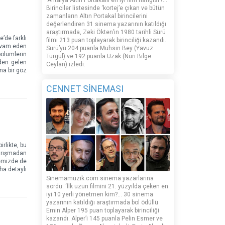
‘Antalya Altın Portakallı en iyi film hangisi’?...
Birinciler listesinde ‘kortej’e çıkan ve bütün
zamanların Altın Portakal birincilerini
değerlendiren 31 sinema yazarının katıldığı
araştırmada, Zeki Ökten’in 1980 tarihli Sürü
’de farklı
filmi 213 puan toplayarak birinciliği kazandı.
devam eden
Sürü’yü 204 puanla Muhsin Bey (Yavuz
bölümlerin
Turgul) ve 192 puanla Uzak (Nuri Bilge
’den gelen
Ceylan) izledi.
na bir göz
CENNET SİNEMASI
rlikte, bu
 yarışmadan
kemizde de
ha detaylı
Sinemamuzik.com sinema yazarlarına
sordu: ‘İlk uzun filmini 21. yüzyılda çeken en
iyi 10 yerli yönetmen kim?... 30 sinema
yazarının katıldığı araştırmada bol ödüllü
Emin Alper 195 puan toplayarak birinciliği
kazandı. Alper’i 145 puanla Pelin Esmer ve