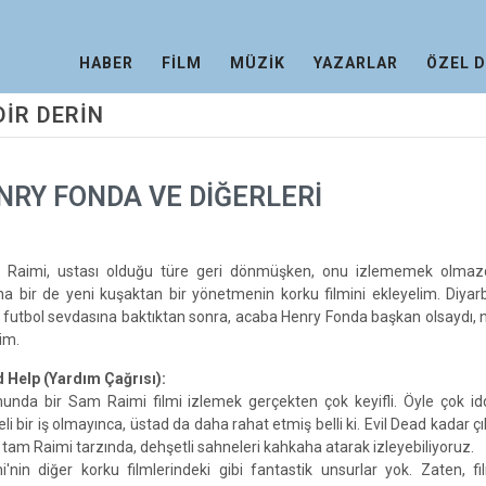
HABER
FİLM
MÜZİK
YAZARLAR
ÖZEL 
DİR DERİN
ENRY FONDA VE DİĞERLERİ
Raimi, ustası olduğu türe geri dönmüşken, onu izlememek olmaz
na bir de yeni kuşaktan bir yönetmenin korku filmini ekleyelim. Diyarba
n futbol sevdasına baktıktan sonra, acaba Henry Fonda başkan olsaydı, 
im.
 Help (Yardım Çağrısı):
unda bir Sam Raimi filmi izlemek gerçekten çok keyifli. Öyle çok idd
li bir iş olmayınca, üstad da daha rahat etmiş belli ki. Evil Dead kadar çı
tam Raimi tarzında, dehşetli sahneleri kahkaha atarak izleyebiliyoruz.
i'nin diğer korku filmlerindeki gibi fantastik unsurlar yok. Zaten, 