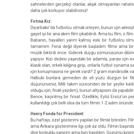
sahnelerden gerçekçi olanlar, alışık olmayanları raha
daha çok korkuyor olabilirsiniz!
Fırtına Kız:
Diyarbakır'da futbolcu olmak isteyen, bunun için ailesiy
gayet iyi bir ana akım film çıkabilirdi. Ama bu film, o 
Babanın, hayalleri yarım kalmış eski bir futbolcu ol
tamamım. Fena değil diyerek başladım filme ama bir 
müzik bıktırdı önce. Giderek duygu sömürüsünün dibine 
yapıyor. Kızı dedesi yaşındaki bir adamla, parası için 
klasik olan, erkek kılığına girip, onlarla futbol oynama
için konuşmasına ne gerek vardı? 2 gram inandırıcılık vars
Halbuki bunlara girmeden de eli yüzü düzgün bir fil
düşünürseniz, Milli takım sürecinden de bir şeyler kat
olduğu için, finali yazdım), bunun altyapısını da yapabilir
Bence, kaçırılmış bir fırsat. Özellikle, Eylül Ersöz'ün
kullanıldığı çok belli olsa da tüm filmin 1-2 adım önünde.
Henry Fonda for President:
Bu haftayı, özel gösterimi yapılan bir filmle bitirelim.
ama Ankara gösterimine ilgi çok az oldu. Filmin başında
diye korkuldu sanırım ama ben bayıldım. Gözümü kırpm