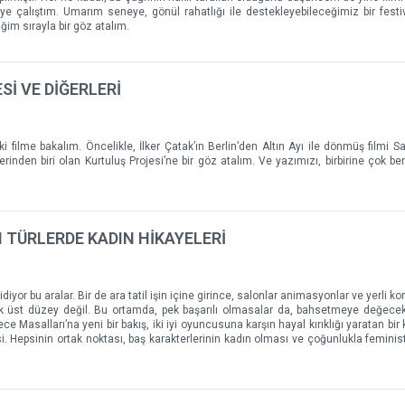
eye çalıştım. Umarım seneye, gönül rahatlığı ile destekleyebileceğimiz bir fest
iğim sırayla bir göz atalım.
Sİ VE DİĞERLERİ
 filme bakalım. Öncelikle, İlker Çatak’ın Berlin’den Altın Ayı ile dönmüş filmi Sar
inden biri olan Kurtuluş Projesi’ne bir göz atalım. Ve yazımızı, birbirine çok be
 TÜRLERDE KADIN HİKAYELERİ
or bu aralar. Bir de ara tatil işin içine girince, salonlar animasyonlar ve yerli kor
ek üst düzey değil. Bu ortamda, pek başarılı olmasalar da, bahsetmeye değecek
 Masalları’na yeni bir bakış, iki iyi oyuncusuna karşın hayal kırıklığı yaratan bir 
si. Hepsinin ortak noktası, baş karakterlerinin kadın olması ve çoğunlukla feminist