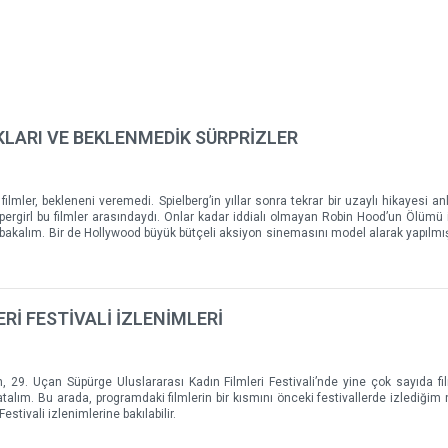
KLARI VE BEKLENMEDİK SÜRPRİZLER
mler, bekleneni veremedi. Spielberg’in yıllar sonra tekrar bir uzaylı hikayesi anla
upergirl bu filmler arasındaydı. Onlar kadar iddialı olmayan Robin Hood’un Ölümü i
 bakalım. Bir de Hollywood büyük bütçeli aksiyon sinemasını model alarak yapılmış
Rİ FESTİVALİ İZLENİMLERİ
n, 29. Uçan Süpürge Uluslararası Kadın Filmleri Festivali’nde yine çok sayıda fil
z atalım. Bu arada, programdaki filmlerin bir kısmını önceki festivallerde izlediği
stivali izlenimlerine bakılabilir.