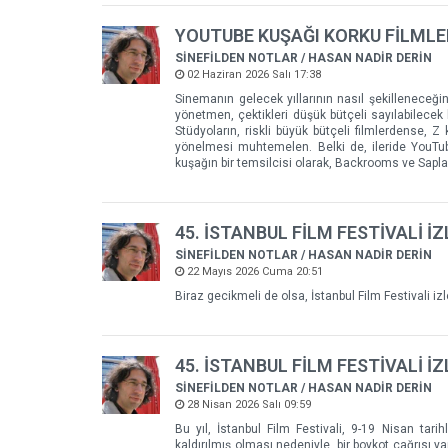
YOUTUBE KUŞAĞI KORKU FİLMLE
SİNEFİLDEN NOTLAR / HASAN NADİR DERİN
02 Haziran 2026 Salı 17:38
Sinemanın gelecek yıllarının nasıl şekilleneceğ
yönetmen, çektikleri düşük bütçeli sayılabilecek 
Stüdyoların, riskli büyük bütçeli filmlerdense, 
yönelmesi muhtemelen. Belki de, ileride YouTub
kuşağın bir temsilcisi olarak, Backrooms ve Saplant
45. İSTANBUL FİLM FESTİVALİ İZ
SİNEFİLDEN NOTLAR / HASAN NADİR DERİN
22 Mayıs 2026 Cuma 20:51
Biraz gecikmeli de olsa, İstanbul Film Festivali iz
45. İSTANBUL FİLM FESTİVALİ İ
SİNEFİLDEN NOTLAR / HASAN NADİR DERİN
28 Nisan 2026 Salı 09:59
Bu yıl, İstanbul Film Festivali, 9-19 Nisan tar
kaldırılmış olması nedeniyle, bir boykot çağrısı y