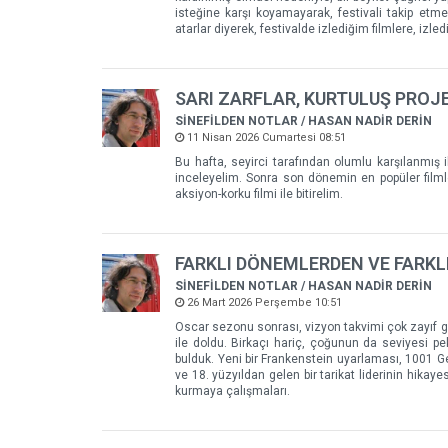
isteğine karşı koyamayarak, festivali takip etm
atarlar diyerek, festivalde izlediğim filmlere, izled
SARI ZARFLAR, KURTULUŞ PROJE
SİNEFİLDEN NOTLAR / HASAN NADİR DERİN
11 Nisan 2026 Cumartesi 08:51
Bu hafta, seyirci tarafından olumlu karşılanmış iki
inceleyelim. Sonra son dönemin en popüler filmler
aksiyon-korku filmi ile bitirelim.
FARKLI DÖNEMLERDEN VE FARKLI
SİNEFİLDEN NOTLAR / HASAN NADİR DERİN
26 Mart 2026 Perşembe 10:51
Oscar sezonu sonrası, vizyon takvimi çok zayıf gidiy
ile doldu. Birkaçı hariç, çoğunun da seviyesi p
bulduk. Yeni bir Frankenstein uyarlaması, 1001 Gece
ve 18. yüzyıldan gelen bir tarikat liderinin hikaye
kurmaya çalışmaları.