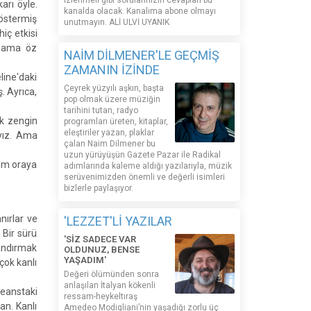
izlenmeli gibi sorularınızın cevapları bu
arı öyle.
kanalda olacak. Kanalıma abone olmayı
göstermiş
unutmayın. ALİ ULVİ UYANIK
iç etkisi
az ama öz
NAİM DİLMENER'LE GEÇMİŞ
ZAMANIN İZİNDE
line'daki
Çeyrek yüzyılı aşkın, başta
. Ayrıca,
pop olmak üzere müziğin
tarihini tutan, radyo
ık zengin
programları üreten, kitaplar,
eleştiriler yazan, plaklar
yız. Ama
çalan Naim Dilmener bu
uzun yürüyüşün Gazete Pazar ile Radikal
ilm oraya
adımlarında kaleme aldığı yazılarıyla, müzik
serüvenimizden önemli ve değerli isimleri
bizlerle paylaşıyor.
nırlar ve
'LEZZET'Lİ YAZILAR
 Bir sürü
'SİZ SADECE VAR
kandırmak
OLDUNUZ, BENSE
YAŞADIM'
 çok kanlı
Değeri ölümünden sonra
anlaşılan İtalyan kökenli
seanstaki
ressam-heykeltıraş
an. Kanlı
Amedeo Modigliani’nin yaşadığı zorlu üç