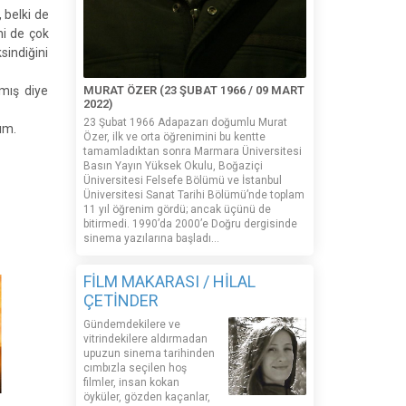
 belki de
ni de çok
sindiğini
mış diye
MURAT ÖZER (23 ŞUBAT 1966 / 09 MART
2022)
23 Şubat 1966 Adapazarı doğumlu Murat
ım.
Özer, ilk ve orta öğrenimini bu kentte
tamamladıktan sonra Marmara Üniversitesi
Basın Yayın Yüksek Okulu, Boğaziçi
Üniversitesi Felsefe Bölümü ve İstanbul
Üniversitesi Sanat Tarihi Bölümü’nde toplam
11 yıl öğrenim gördü; ancak üçünü de
bitirmedi. 1990’da 2000’e Doğru dergisinde
sinema yazılarına başladı...
FİLM MAKARASI / HİLAL
ÇETİNDER
Gündemdekilere ve
vitrindekilere aldırmadan
upuzun sinema tarihinden
cımbızla seçilen hoş
filmler, insan kokan
öyküler, gözden kaçanlar,