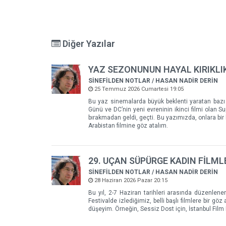
Diğer Yazılar
YAZ SEZONUNUN HAYAL KIRIKLI
SİNEFİLDEN NOTLAR / HASAN NADİR DERİN
25 Temmuz 2026 Cumartesi 19:05
Bu yaz sinemalarda büyük beklenti yaratan bazı fil
Günü ve DC’nin yeni evreninin ikinci filmi olan S
bırakmadan geldi, geçti. Bu yazımızda, onlara bir
Arabistan filmine göz atalım.
29. UÇAN SÜPÜRGE KADIN FİLMLE
SİNEFİLDEN NOTLAR / HASAN NADİR DERİN
28 Haziran 2026 Pazar 20:15
Bu yıl, 2-7 Haziran tarihleri arasında düzenlene
Festivalde izlediğimiz, belli başlı filmlere bir gö
düşeyim. Örneğin, Sessiz Dost için, İstanbul Film Fe