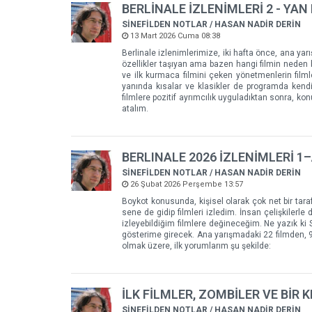
BERLİNALE İZLENİMLERİ 2 - YA
SİNEFİLDEN NOTLAR / HASAN NADİR DERİN
13 Mart 2026 Cuma 08:38
Berlinale izlenimlerimize, iki hafta önce, ana yar
özellikler taşıyan ama bazen hangi filmin neden
ve ilk kurmaca filmini çeken yönetmenlerin film
yanında kısalar ve klasikler de programda kend
filmlere pozitif ayrımcılık uyguladıktan sonra, ko
atalım.
BERLINALE 2026 İZLENİMLERİ 
SİNEFİLDEN NOTLAR / HASAN NADİR DERİN
26 Şubat 2026 Perşembe 13:57
Boykot konusunda, kişisel olarak çok net bir tara
sene de gidip filmleri izledim. İnsan çelişkilerle 
izleyebildiğim filmlere değineceğim. Ne yazık ki
gösterime girecek. Ana yarışmadaki 22 filmden, 9’
olmak üzere, ilk yorumlarım şu şekilde:
İLK FİLMLER, ZOMBİLER VE BİR 
SİNEFİLDEN NOTLAR / HASAN NADİR DERİN