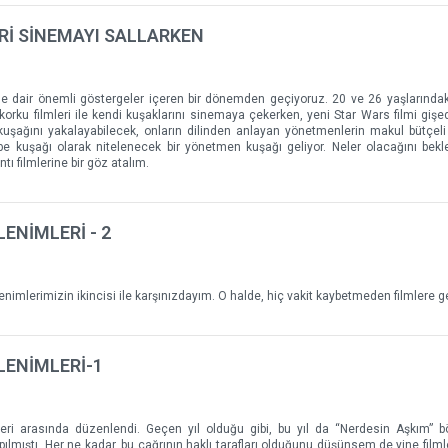
Rİ SİNEMAYI SALLARKEN
ine dair önemli göstergeler içeren bir dönemden geçiyoruz. 20 ve 26 yaşlarındak
korku filmleri ile kendi kuşaklarını sinemaya çekerken, yeni Star Wars filmi gişed
Z kuşağını yakalayabilecek, onların dilinden anlayan yönetmenlerin makul bütçeli 
e kuşağı olarak nitelenecek bir yönetmen kuşağı geliyor. Neler olacağını bekl
ı filmlerine bir göz atalım.
LENİMLERİ - 2
lenimlerimizin ikincisi ile karşınızdayım. O halde, hiç vakit kaybetmeden filmlere 
ZLENİMLERİ-1
ihleri arasında düzenlendi. Geçen yıl olduğu gibi, bu yıl da “Nerdesin Aşkım”
apılmıştı. Her ne kadar, bu çağrının haklı tarafları olduğunu düşünsem de yine filml