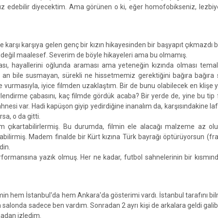
tsız edebilir diyecektim. Ama görünen o ki, eğer homofobikseniz, lezbi
le karşı karşıya gelen genç bir kızın hikayesinden bir başyapıt çıkmazdı 
film değil maalesef. Severim de böyle hikayeleri ama bu olmamış.
ması, hayallerini oğlunda araması ama yeteneğin kızında olması tema
an bile susmayan, sürekli ne hissetmemiz gerektiğini bağıra bağıra 
vurmasıyla, iyice filmden uzaklaştım. Bir de bunu olabilecek en klişe 
evlendirme çabasını, kaç filmde gördük acaba? Bir yerde de, yine bu tip 
 sahnesi var. Hadi kapüşon giyip yedirdiğine inanalım da, karşısındakine l
a, o da gitti.
m çıkartabilirlermiş. Bu durumda, filmin ele alacağı malzeme az olu
ılabilirmiş. Madem finalde bir Kürt kızına Türk bayrağı öptürüyorsun (
din.
 performansına yazık olmuş. Her ne kadar, futbol sahnelerinin bir kısmın
 Filmin hem İstanbul'da hem Ankara'da gösterimi vardı. İstanbul tarafını b
 salonda sadece ben vardım. Sonradan 2 ayrı kişi de arkalara geldi galib
adan izledim.