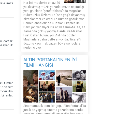
Her biri meslekte en az 20
ivale imza
yılı devirmiş müzik yazarlarımızın saptadığı
yerli grupların ‘şeref tablosu’nda Moğollar,
Bulutsuzluk Özlemi ile ‘orta yaş’a dayanmış
akranlar mor ve ötesi ile Duman gözüküyor.
Hemen enselerinde Kurtalan Ekspres ile
Dervişan yer alıyor. Bir alt basamakta ise, az
zamanda çok iş yapmış Hardal ve Mazhar
Fuat Özkan bulunuyor. Aslında gözler
Mazharlar’ı daha üstte arıyor da, ‘ticaret’in
ı Zarflar’ı
dozunu kaçırmak bazen böyle sonuçlara
nzeyen iki
neden oluyor.
ALTIN PORTAKAL'IN EN İYİ
FİLMİ HANGİSİ
ku filmleri
 dört film
korku filmi
 bir anlatı
Sinemamuzik.com, bir çoğu Altın Portakal’da
jürilik de yapmış sinema yazarlarına sordu: