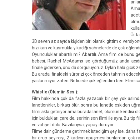
anla
Ama 
adet
olmu
kulla
Üsta
3D seven az sayıda kişiden biri olarak, gittim o versiyon
bizi kan ve kusmukla yıkadığı sahnelerde de çok eğlend
Oyunculuklar abartılı mı? Abartılı. Ama film de bunu g
bebesi. Rachel McAdams ise gördüğümüz anda acıdığı
finale giderken, onu da sorguluyoruz. Dylan hala gıcık 
Bu arada, finaldeki sürprizi çok önceden tahmin edecek
yaslanmıyor zaten. Neticede çok eğlendim ben. Eline s
Whistle (Ölümün Sesi):
Film hakkında çok da fazla yazacak bir şey yok aslında. 
lanetlenirler, birkaçı ölür, sonra bu lanetle eskiden uğr
filmi akla getiriyor ama burada lanet, ölümün kendisi ol
için buldukları çare de, serinin son filmi ile aynı. Bu tip 
ve vahşet dolu. Bazılarıysa, yapay duruyor.
Filme dair gündeme getirmek istediğim şey ise, daha far
bir grup seyirciyi, 2 kadının öpüşmesi bunlardan çok rah