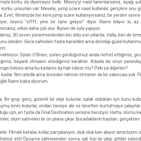
mıyla korku da diyemeyiz belki. Misery'yi nasıl tanımlarsanız, aşağı yuk
korku unsurları var. Mesela, jump scare nasıl kullanılır, gençlere onu 
a. Evet, filminizde bin kere jump scare kullanıyorsanız, bir yerden sonra h
yor, seyirci "offff, yine bir tane geliyor" diyor. Raimi biliyor ki, 
nırsanız, etkisi daha çok olur. Aynen de öyle yapıyor.
dımız, 3D seven yönetmenlerden biri oldu son yıllarda. Valla, ben de time
unu izledim. Gece sahneleri fazla karanlıktı ama derinliği güzel kullanmış
im!
erektiriyor. Dylan O'Brien, zaten gördüğümüz anda nefret ettiğimiz, gıc
mız, başarılı olmasını istediğimiz karakter. Adada da onun yanında
zengin bebesi ama bu kadarını da hak ediyor mu? Peki ya diğerleri?
 kadar film izledik ama önceden tahmin etmenin de bir sakıncası yok. F
ağlık Raimi baba diyorum.
Bir grup genç, gizemli bir obje bulurlar, salak oldukları için bunu kulla
aşmış birini bulurlar, ondan tavsiye alır ve lanetten kurtulmaya çalışırlar.
duğu için, en fazla da Final Destination serisine benziyor. Hatta, ölümü 
filmler, ölüm sahneleri ile ön plana çıkar. Buradakilerin bazıları, gerçekten
klı. Filmde kafalar, kollar parçalanıyor, oluk oluk kan akıyor ama bizim 
atsız etti! Öpüşme sahnesinden sonra, ışık hızı ile çıkıp gittiler salond