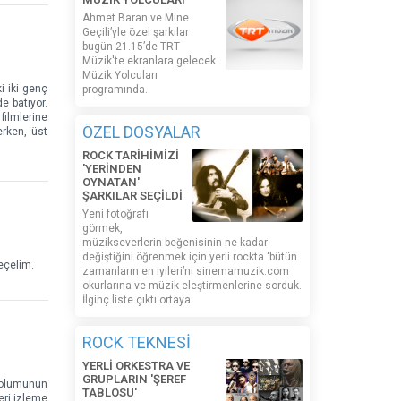
Ahmet Baran ve Mine
Geçili’yle özel şarkılar
bugün 21.15’de TRT
Müzik'te ekranlara gelecek
Müzik Yolcuları
i iki genç
programında.
e batıyor.
filmlerine
ÖZEL DOSYALAR
erken, üst
ROCK TARİHİMİZİ
'YERİNDEN
OYNATAN'
ŞARKILAR SEÇİLDİ
Yeni fotoğrafı
görmek,
müzikseverlerin beğenisinin ne kadar
değiştiğini öğrenmek için yerli rockta ‘bütün
geçelim.
zamanların en iyileri’ni sinemamuzik.com
okurlarına ve müzik eleştirmenlerine sorduk.
İlginç liste çıktı ortaya:
ROCK TEKNESİ
YERLİ ORKESTRA VE
GRUPLARIN 'ŞEREF
 bölümünün
TABLOSU'
eri izleme