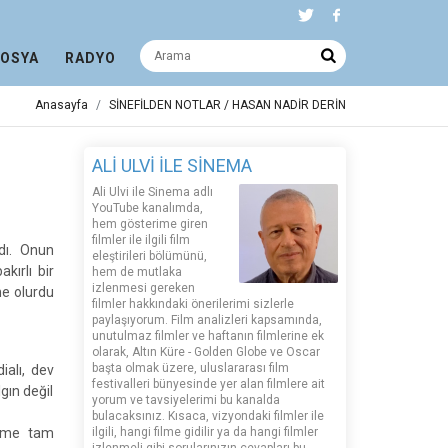
DOSYA
RADYO
Anasayfa
SİNEFİLDEN NOTLAR / HASAN NADİR DERİN
ALİ ULVİ İLE SİNEMA
Ali Ulvi ile Sinema adlı
YouTube kanalımda,
hem gösterime giren
filmler ile ilgili film
dı. Onun
eleştirileri bölümünü,
kırlı bir
hem de mutlaka
izlenmesi gereken
ne olurdu
filmler hakkındaki önerilerimi sizlerle
paylaşıyorum. Film analizleri kapsamında,
unutulmaz filmler ve haftanın filmlerine ek
olarak, Altın Küre - Golden Globe ve Oscar
başta olmak üzere, uluslararası film
ialı, dev
festivalleri bünyesinde yer alan filmlere ait
lgın değil
yorum ve tavsiyelerimi bu kanalda
bulacaksınız. Kısaca, vizyondaki filmler ile
filme tam
ilgili, hangi filme gidilir ya da hangi filmler