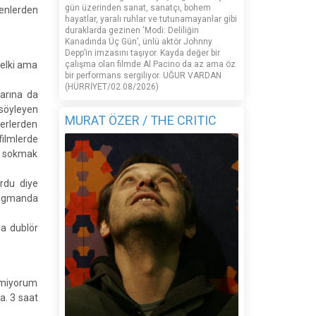
gün üzerinden sanat, sanatçı, bohem
yenlerden
hayatlar, yaralı ruhlar ve tutunamayanlar gibi
duraklarda gezinen ‘Modi: Deliliğin
Kanadında Üç Gün’, ünlü aktör Johnny
Depp’in imzasını taşıyor. Kayda değer bir
belki ama
çalışma olan filmde Al Pacino da az ama öz
bir performans sergiliyor. UĞUR VARDAN
(HÜRRİYET/02.08/2026)
larına da
söyleyen
MURAT ÖZER / THE CRITIC
yerlerden
filmlerde
af sokmak
rdu diye
fragmanda
da dublör
ilmiyorum
a. 3 saat