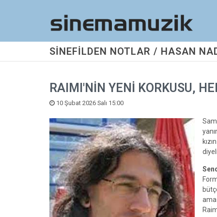
SİNEFİLDEN NOTLAR / HASAN NA
RAIMI'NİN YENİ KORKUSU, H
10 Şubat 2026 Salı 15:00
Sam 
yanı
kızı
diyel
Send
Form
bütçe
ama 
Raim