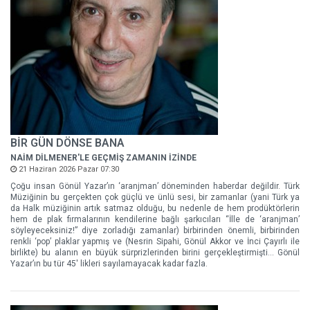
BİR GÜN DÖNSE BANA
NAİM DİLMENER'LE GEÇMİŞ ZAMANIN İZİNDE
21 Haziran 2026 Pazar 07:30
Çoğu insan Gönül Yazar’ın ‘aranjman’ döneminden haberdar değildir. Türk
Müziğinin bu gerçekten çok güçlü ve ünlü sesi, bir zamanlar (yani Türk ya
da Halk müziğinin artık satmaz olduğu, bu nedenle de hem prodüktörlerin
hem de plak firmalarının kendilerine bağlı şarkıcıları “İlle de ‘aranjman’
söyleyeceksiniz!” diye zorladığı zamanlar) birbirinden önemli, birbirinden
renkli ‘pop’ plaklar yapmış ve (Nesrin Sipahi, Gönül Akkor ve İnci Çayırlı ile
birlikte) bu alanın en büyük sürprizlerinden birini gerçekleştirmişti… Gönül
Yazar’ın bu tür 45' likleri sayılamayacak kadar fazla.