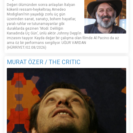
Değeri ölümünden sonra anlaşılan İtalyan
kökenli ressam-heykeltıraş Amedeo
Modigliani’nin yaşadığı zorlu üç gün
üzerinden sanat, sanatçı, bohem hayatlar,
yaralı ruhlar ve tutunamayanlar gibi
duraklarda gezinen ‘Modi: Deliliğin
Kanadında Üç Gün’, ünlü aktör Johnny Depp’in
imzasını taşıyor. Kayda değer bir çalışma olan filmde Al Pacino da az
ama öz bir performans sergiliyor. UĞUR VARDAN
(HÜRRİYET/02.08/2026)
MURAT ÖZER / THE CRITIC