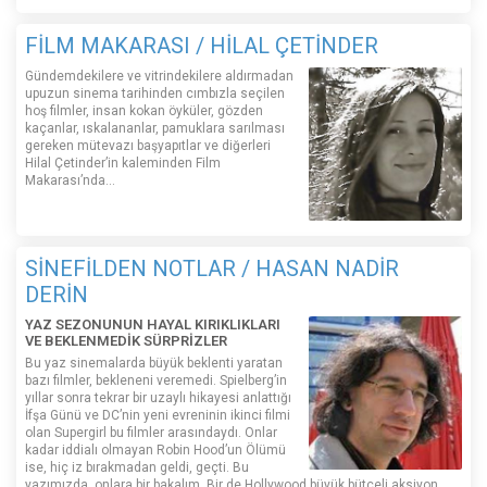
FİLM MAKARASI / HİLAL ÇETİNDER
Gündemdekilere ve vitrindekilere aldırmadan
upuzun sinema tarihinden cımbızla seçilen
hoş filmler, insan kokan öyküler, gözden
kaçanlar, ıskalananlar, pamuklara sarılması
gereken mütevazı başyapıtlar ve diğerleri
Hilal Çetinder’in kaleminden Film
Makarası’nda…
SİNEFİLDEN NOTLAR / HASAN NADİR
DERİN
YAZ SEZONUNUN HAYAL KIRIKLIKLARI
VE BEKLENMEDİK SÜRPRİZLER
Bu yaz sinemalarda büyük beklenti yaratan
bazı filmler, bekleneni veremedi. Spielberg’in
yıllar sonra tekrar bir uzaylı hikayesi anlattığı
İfşa Günü ve DC’nin yeni evreninin ikinci filmi
olan Supergirl bu filmler arasındaydı. Onlar
kadar iddialı olmayan Robin Hood’un Ölümü
ise, hiç iz bırakmadan geldi, geçti. Bu
yazımızda, onlara bir bakalım. Bir de Hollywood büyük bütçeli aksiyon