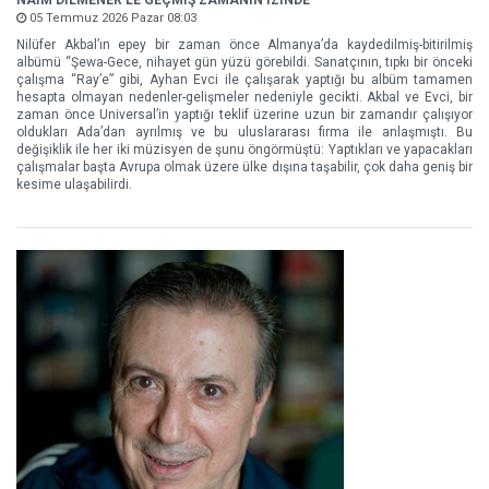
NAİM DİLMENER'LE GEÇMİŞ ZAMANIN İZİNDE
05 Temmuz 2026 Pazar 08:03
Nilüfer Akbal’ın epey bir zaman önce Almanya’da kaydedilmiş-bitirilmiş
albümü “Şewa-Gece, nihayet gün yüzü görebildi. Sanatçının, tıpkı bir önceki
çalışma “Ray’e” gibi, Ayhan Evci ile çalışarak yaptığı bu albüm tamamen
hesapta olmayan nedenler-gelişmeler nedeniyle gecikti. Akbal ve Evci, bir
zaman önce Universal’in yaptığı teklif üzerine uzun bir zamandır çalışıyor
oldukları Ada’dan ayrılmış ve bu uluslararası firma ile anlaşmıştı. Bu
değişiklik ile her iki müzisyen de şunu öngörmüştü: Yaptıkları ve yapacakları
çalışmalar başta Avrupa olmak üzere ülke dışına taşabilir, çok daha geniş bir
kesime ulaşabilirdi.