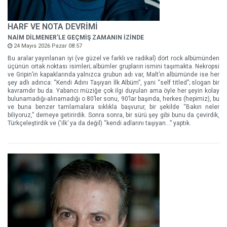
HARF VE NOTA DEVRİMİ
NAİM DİLMENER'LE GEÇMİŞ ZAMANIN İZİNDE
24 Mayıs 2026 Pazar 08:57
Bu aralar yayınlanan iyi (ve güzel ve farklı ve radikal) dört rock albümünden
üçünün ortak noktası isimleri; albümler grupların ismini taşımakta. Nekropsi
ve Gripin’in kapaklarında yalnızca grubun adı var, Malt’ın albümünde ise her
şey adlı adınca: “Kendi Adını Taşıyan İlk Albüm”, yani “self titled”; slogan bir
kavramdır bu da. Yabancı müziğe çok ilgi duyulan ama öyle her şeyin kolay
bulunamadığı-alınamadığı o 80’ler sonu, 90’lar başında, herkes (hepimiz), bu
ve buna benzer tamlamalara sıklıkla başvurur, bir şekilde “Bakın neler
biliyoruz,” demeye getirirdik. Sonra sonra, bir sürü şey gibi bunu da çevirdik,
Türkçeleştirdik ve (‘ilk’ ya da değil) “kendi adlarını taşıyan…” yaptık.