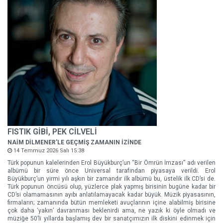
FISTIK GİBİ, PEK CİLVELİ
NAİM DİLMENER'LE GEÇMİŞ ZAMANIN İZİNDE
14 Temmuz 2026 Salı 15:38
Türk popunun kalelerinden Erol Büyükburç’un “Bir Ömrün İmzası” adı verilen
albümü bir süre önce Universal tarafından piyasaya verildi. Erol
Büyükburç’un yirmi yılı aşkın bir zamandır ilk albümü bu, üstelik ilk CD’si de.
Türk popunun öncüsü olup, yüzlerce plak yapmış birisinin bugüne kadar bir
CD’si olamamasının ayıbı anlatılamayacak kadar büyük. Müzik piyasasının,
firmaların; zamanında bütün memleketi avuçlarının içine alabilmiş birisine
çok daha ‘yakın’ davranması beklenirdi ama, ne yazık ki öyle olmadı ve
müziğe 50’li yıllarda başlamış dev bir sanatçımızın ilk diskini edinmek için