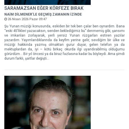
SARAMAZSAN EĞER KÖRFEZE BIRAK
NAİM DİLMENER'LE GEÇMİŞ ZAMANIN İZİNDE
26 Nisan 2026 Pazar 09:47
Şu Yunan müziği konusunda, eskiden bir tek ben çalar ben oynardım. Bana
“eski 45’likleri yazacaksın, senden beklediğimiz bu” denmemiş gibi, şansımı
ve imkanları zorlayarak, yerli yersiz Yunan rüzgarları estiren yazılar
yazardım. Yayımlandıklarında da keyfim yerine gelir, sevdiğim bir ülke ve
müziği hakkında yazmış olmaktan gurur duyar, gelen telefon ya da
mektuplardan da, iyi – kötü birkaç okurda ilgi uyandırabilmiş olduğumu
görürdüm... Bir yıl öncesi ya da biraz fazlasına kadar bu böyleydi. Ama şimdi
durum farklı, şartlar değişti...