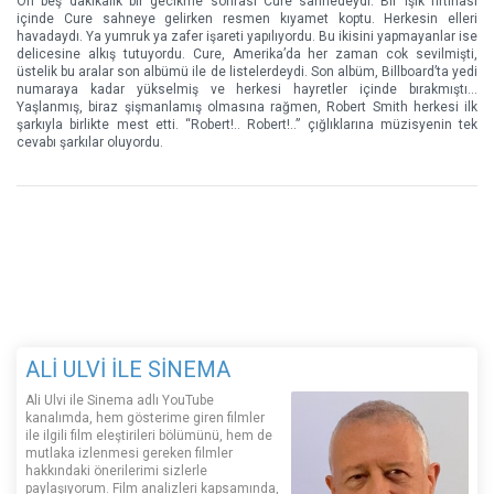
On beş dakikalık bir gecikme sonrası Cure sahnedeydi. Bir ışık fırtınası
içinde Cure sahneye gelirken resmen kıyamet koptu. Herkesin elleri
havadaydı. Ya yumruk ya zafer işareti yapılıyordu. Bu ikisini yapmayanlar ise
delicesine alkış tutuyordu. Cure, Amerika’da her zaman cok sevilmişti,
üstelik bu aralar son albümü ile de listelerdeydi. Son albüm, Billboard’ta yedi
numaraya kadar yükselmiş ve herkesi hayretler içinde bırakmıştı…
Yaşlanmış, biraz şişmanlamış olmasına rağmen, Robert Smith herkesi ilk
şarkıyla birlikte mest etti. “Robert!.. Robert!..” çığlıklarına müzisyenin tek
cevabı şarkılar oluyordu.
ALİ ULVİ İLE SİNEMA
Ali Ulvi ile Sinema adlı YouTube
kanalımda, hem gösterime giren filmler
ile ilgili film eleştirileri bölümünü, hem de
mutlaka izlenmesi gereken filmler
hakkındaki önerilerimi sizlerle
paylaşıyorum. Film analizleri kapsamında,