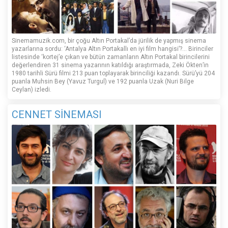
Sinemamuzik.com, bir çoğu Altın Portakal’da jürilik de yapmış sinema
yazarlarına sordu: ‘Antalya Altın Portakallı en iyi film hangisi’?... Birinciler
listesinde ‘kortej’e çıkan ve bütün zamanların Altın Portakal birincilerini
değerlendiren 31 sinema yazarının katıldığı araştırmada, Zeki Ökten’in
1980 tarihli Sürü filmi 213 puan toplayarak birinciliği kazandı. Sürü’yü 204
puanla Muhsin Bey (Yavuz Turgul) ve 192 puanla Uzak (Nuri Bilge
Ceylan) izledi.
CENNET SİNEMASI