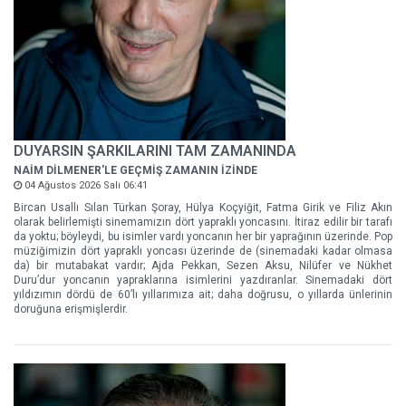
DUYARSIN ŞARKILARINI TAM ZAMANINDA
NAİM DİLMENER'LE GEÇMİŞ ZAMANIN İZİNDE
04 Ağustos 2026 Salı 06:41
Bircan Usallı Sılan Türkan Şoray, Hülya Koçyiğit, Fatma Girik ve Filiz Akın
olarak belirlemişti sinemamızın dört yapraklı yoncasını. İtiraz edilir bir tarafı
da yoktu; böyleydi, bu isimler vardı yoncanın her bir yaprağının üzerinde. Pop
müziğimizin dört yapraklı yoncası üzerinde de (sinemadaki kadar olmasa
da) bir mutabakat vardır; Ajda Pekkan, Sezen Aksu, Nilüfer ve Nükhet
Duru’dur yoncanın yapraklarına isimlerini yazdıranlar. Sinemadaki dört
yıldızımın dördü de 60’lı yıllarımıza ait; daha doğrusu, o yıllarda ünlerinin
doruğuna erişmişlerdir.