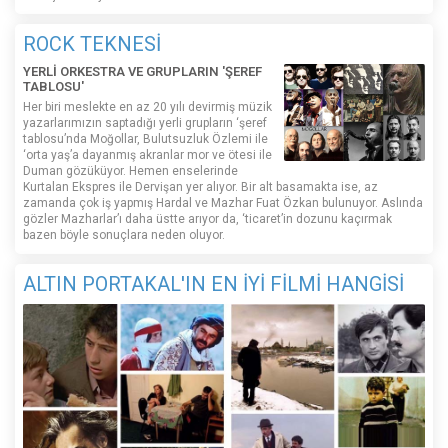
ROCK TEKNESİ
YERLİ ORKESTRA VE GRUPLARIN 'ŞEREF
TABLOSU'
Her biri meslekte en az 20 yılı devirmiş müzik
yazarlarımızın saptadığı yerli grupların ‘şeref
tablosu’nda Moğollar, Bulutsuzluk Özlemi ile
‘orta yaş’a dayanmış akranlar mor ve ötesi ile
Duman gözüküyor. Hemen enselerinde
Kurtalan Ekspres ile Dervişan yer alıyor. Bir alt basamakta ise, az
zamanda çok iş yapmış Hardal ve Mazhar Fuat Özkan bulunuyor. Aslında
gözler Mazharlar’ı daha üstte arıyor da, ‘ticaret’in dozunu kaçırmak
bazen böyle sonuçlara neden oluyor.
ALTIN PORTAKAL'IN EN İYİ FİLMİ HANGİSİ