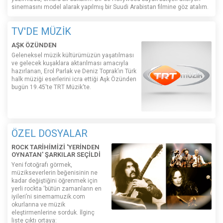
sinemasını model alarak yapılmış bir Suudi Arabistan filmine göz atalım.
TV'DE MÜZİK
AŞK ÖZÜNDEN
Geleneksel müzik kültürümüzün yaşatılması
ve gelecek kuşaklara aktarılması amacıyla
hazırlanan, Erol Parlak ve Deniz Toprak’ın Türk
halk müziği eserlerini icra ettiği Aşk Özünden
bugün 19.45'te TRT Müzik'te.
ÖZEL DOSYALAR
ROCK TARİHİMİZİ 'YERİNDEN
OYNATAN' ŞARKILAR SEÇİLDİ
Yeni fotoğrafı görmek,
müzikseverlerin beğenisinin ne
kadar değiştiğini öğrenmek için
yerli rockta ‘bütün zamanların en
iyileri’ni sinemamuzik.com
okurlarına ve müzik
eleştirmenlerine sorduk. İlginç
liste çıktı ortaya: