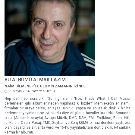
BU ALBÜMÜ ALMAK LAZIM
NAİM DİLMENER'LE GEÇMİŞ ZAMANIN İZİNDE
11 Mayıs 2026 Pazartesi 18:13
Hep der, hep sorardık: “Şu İngilizlerin ‘Now That’s What I Call Music’
derlemeleri gibi albümler neden yapılmaz ki bizde?” Memleketin en namlı
firmaları bir araya gelse, anlaşsa, işbirliği yapsa ve en az iki disklik bir hit
derlemesi yayınlasa ne iyi olurdu diye düşünür, hayaller kurardık. Sonunda
oldu. (Alfabetik sırayla) Avrupa Müzik, DMC, DSM, EMI, Erolköse, Esen, Hitt,
Id, Kalan, Ozan, Pasaj, TMC, Seyhan ve Sony&BMG olmaz denileni yaptı, zor
olanı başardı ve sırt sırta verdi ve “64”ü yayınladı; tam dört disklik, 64 şarkılık
karma bir albümü.