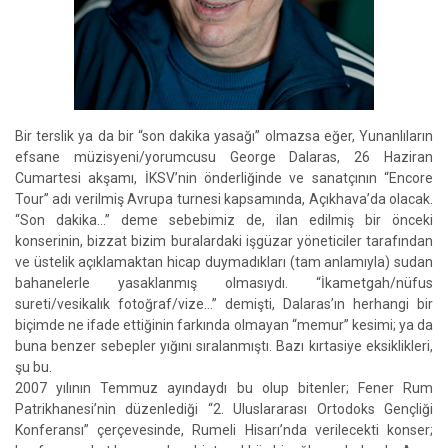
Bir terslik ya da bir “son dakika yasağı” olmazsa eğer, Yunanlıların
efsane müzisyeni/yorumcusu George Dalaras, 26 Haziran
Cumartesi akşamı, İKSV’nin önderliğinde ve sanatçının “Encore
Tour” adı verilmiş Avrupa turnesi kapsamında, Açıkhava’da olacak.
“Son dakika…” deme sebebimiz de, ilan edilmiş bir önceki
konserinin, bizzat bizim buralardaki işgüzar yöneticiler tarafından
ve üstelik açıklamaktan hicap duymadıkları (tam anlamıyla) sudan
bahanelerle yasaklanmış olmasıydı. “İkametgah/nüfus
sureti/vesikalık fotoğraf/vize…” demişti, Dalaras’ın herhangi bir
biçimde ne ifade ettiğinin farkında olmayan “memur” kesimi; ya da
buna benzer sebepler yığını sıralanmıştı. Bazı kırtasiye eksiklikleri,
şu bu.
2007 yılının Temmuz ayındaydı bu olup bitenler; Fener Rum
Patrikhanesi’nin düzenlediği “2. Uluslararası Ortodoks Gençliği
Konferansı” çerçevesinde, Rumeli Hisarı’nda verilecekti konser;