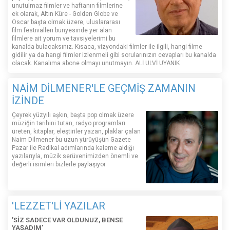
unutulmaz filmler ve haftanın filmlerine
ek olarak, Altın Küre - Golden Globe ve
Oscar başta olmak üzere, uluslararası
film festivalleri bünyesinde yer alan
filmlere ait yorum ve tavsiyelerimi bu
kanalda bulacaksınız. Kısaca, vizyondaki filmler ile ilgili, hangi filme
gidilir ya da hangi filmler izlenmeli gibi sorularınızın cevapları bu kanalda
olacak. Kanalıma abone olmayı unutmayın. ALİ ULVİ UYANIK
NAİM DİLMENER'LE GEÇMİŞ ZAMANIN
İZİNDE
Çeyrek yüzyılı aşkın, başta pop olmak üzere
müziğin tarihini tutan, radyo programları
üreten, kitaplar, eleştiriler yazan, plaklar çalan
Naim Dilmener bu uzun yürüyüşün Gazete
Pazar ile Radikal adımlarında kaleme aldığı
yazılarıyla, müzik serüvenimizden önemli ve
değerli isimleri bizlerle paylaşıyor.
'LEZZET'Lİ YAZILAR
'SİZ SADECE VAR OLDUNUZ, BENSE
YAŞADIM'