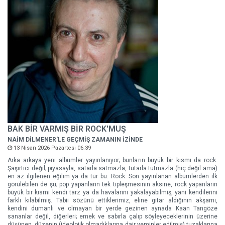
BAK BİR VARMIŞ BİR ROCK'MUŞ
NAİM DİLMENER'LE GEÇMİŞ ZAMANIN İZİNDE
13 Nisan 2026 Pazartesi 06:39
Arka arkaya yeni albümler yayınlanıyor; bunların büyük bir kısmı da rock.
Şaşırtıcı değil; piyasayla, satarla satmazla, tutarla tutmazla (hiç değil ama)
en az ilgilenen eğilim ya da tür bu: Rock. Son yayınlanan albümlerden ilk
görülebilen de şu; pop yapanların tek tipleşmesinin aksine, rock yapanların
büyük bir kısmı kendi tarz ya da havalarını yakalayabilmiş, yani kendilerini
farklı kılabilmiş. Tabii sözünü ettiklerimiz, eline gitar aldığının akşamı,
kendini dumanlı ve olmayan bir yerde gezinen aynada Kaan Tangöze
sananlar değil, diğerleri; emek ve sabırla çalıp söyleyeceklerinin üzerine
düşünen, düzenin (ideolojik olmadıklarına dair yeminler edilmiş) tuzaklarına