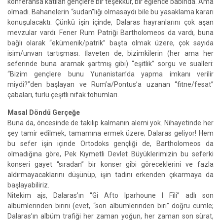
konferansa katılan gençlere bir teşekkür, bir eğlence babında. Ama
olmadı. Bahanelerin “sudan”lığı olmasaydı bile bu yasaklama kararı
konuşulacaktı. Çünkü işin içinde, Dalaras hayranlarını çok aşan
mevzular vardı. Fener Rum Patriği Bartholomeos da vardı, buna
bağlı olarak “ekümenik/patrik” başta olmak üzere, çok sayıda
isim/unvan tartışması. İlaveten de, bizimkilerin (her ama her
seferinde buna aramak şartmış gibi) “eşitlik” sorgu ve sualleri:
“Bizim gençlere bunu Yunanistan’da yapma imkanı verilir
miydi?”den başlayan ve Rum’a/Pontus’a uzanan “fitne/fesat”
çabaları, türlü çeşitli nifak tohumları.
Masal Döndü Gerçeğe
Buna da, öncesinde de takılıp kalmanın alemi yok. Nihayetinde her
şey tamir edilmek, tamamına ermek üzere; Dalaras geliyor! Hem
bu sefer işin içinde Ortodoks gençliği de, Bartholomeos da
olmadığına göre, Pek Kıymetli Devlet Büyüklerimizin bu seferki
konseri gayet “sıradan” bir konser gibi göreceklerini ve fazla
aldırmayacaklarını düşünüp, işin tadını erkenden çıkarmaya da
başlayabiliriz.
Nitekim ajs, Dalaras’ın “Gi Afto Iparhoune I Fili” adlı son
albümlerinden birini (evet, “son albümlerinden biri” doğru cümle;
Dalaras’ın albüm trafiği her zaman yoğun, her zaman son sürat,