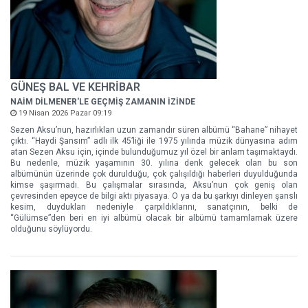
GÜNEŞ BAL VE KEHRİBAR
NAİM DİLMENER'LE GEÇMİŞ ZAMANIN İZİNDE
19 Nisan 2026 Pazar 09:19
Sezen Aksu’nun, hazırlıkları uzun zamandır süren albümü “Bahane” nihayet
çıktı. “Haydi Şansım” adlı ilk 45’liği ile 1975 yılında müzik dünyasına adım
atan Sezen Aksu için, içinde bulunduğumuz yıl özel bir anlam taşımaktaydı.
Bu nedenle, müzik yaşamının 30. yılına denk gelecek olan bu son
albümünün üzerinde çok durulduğu, çok çalışıldığı haberleri duyulduğunda
kimse şaşırmadı. Bu çalışmalar sırasında, Aksu’nun çok geniş olan
çevresinden epeyce de bilgi aktı piyasaya. O ya da bu şarkıyı dinleyen şanslı
kesim, duydukları nedeniyle çarpıldıklarını, sanatçının, belki de
“Gülümse”den beri en iyi albümü olacak bir albümü tamamlamak üzere
olduğunu söylüyordu.