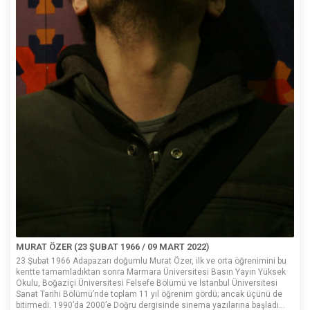
MURAT ÖZER (23 ŞUBAT 1966 / 09 MART 2022)
23 Şubat 1966 Adapazarı doğumlu Murat Özer, ilk ve orta öğrenimini bu
kentte tamamladıktan sonra Marmara Üniversitesi Basın Yayın Yüksek
Okulu, Boğaziçi Üniversitesi Felsefe Bölümü ve İstanbul Üniversitesi
Sanat Tarihi Bölümü’nde toplam 11 yıl öğrenim gördü; ancak üçünü de
bitirmedi. 1990’da 2000’e Doğru dergisinde sinema yazılarına başladı...