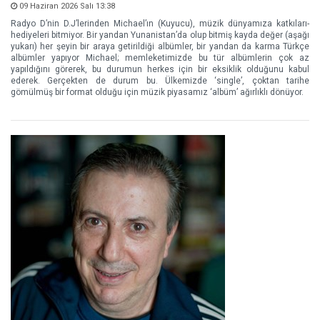
09 Haziran 2026 Salı 13:38
Radyo D’nin D.J’lerinden Michael’ın (Kuyucu), müzik dünyamıza katkıları-
hediyeleri bitmiyor. Bir yandan Yunanistan’da olup bitmiş kayda değer (aşağı
yukarı) her şeyin bir araya getirildiği albümler, bir yandan da karma Türkçe
albümler yapıyor Michael; memleketimizde bu tür albümlerin çok az
yapıldığını görerek, bu durumun herkes için bir eksiklik olduğunu kabul
ederek. Gerçekten de durum bu. Ülkemizde ‘single’, çoktan tarihe
gömülmüş bir format olduğu için müzik piyasamız ‘albüm’ ağırlıklı dönüyor.