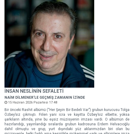
İNSAN NESLİNİN SEFALETİ
NAİM DİLMENER'LE GEÇMİŞ ZAMANIN İZİNDE
15 Haziran 2026 Pazartesi 17:48
Bir önceki Rashit albümü (“Her Şeyin Bir Bedeli Var”) grubun kurucusu Tolga
Özbey’siz çıkmıştı. Fiilen yani icra ve kayıtta Özbey’siz elbette; yoksa
şarkıların altında, yine bu eşsiz müzisyenin imzası vardı. O albümün de
hazırlandığı, yayınlandığı sıralarda grubun kadrosuna Erdem Helvacıoğlu
dahil olmuştu ve grup, yurt dışındaki yüz aklarımızdan biri olan bu
müzisyenle, belki farklı ama kesinlikle mükemmel şarkı ve albümlere imza