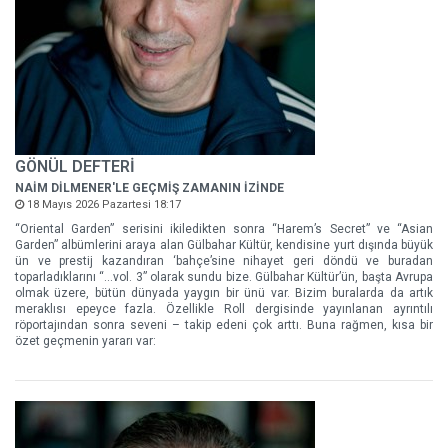
GÖNÜL DEFTERİ
NAİM DİLMENER'LE GEÇMİŞ ZAMANIN İZİNDE
18 Mayıs 2026 Pazartesi 18:17
“Oriental Garden” serisini ikiledikten sonra “Harem’s Secret” ve “Asian
Garden” albümlerini araya alan Gülbahar Kültür, kendisine yurt dışında büyük
ün ve prestij kazandıran ‘bahçe’sine nihayet geri döndü ve buradan
toparladıklarını “…vol. 3” olarak sundu bize. Gülbahar Kültür’ün, başta Avrupa
olmak üzere, bütün dünyada yaygın bir ünü var. Bizim buralarda da artık
meraklısı epeyce fazla. Özellikle Roll dergisinde yayınlanan ayrıntılı
röportajından sonra seveni – takip edeni çok arttı. Buna rağmen, kısa bir
özet geçmenin yararı var: