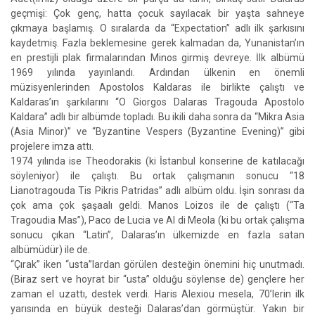
geçmişi: Çok genç, hatta çocuk sayılacak bir yaşta sahneye
çıkmaya başlamış. O sıralarda da “Expectation” adlı ilk şarkısını
kaydetmiş. Fazla beklemesine gerek kalmadan da, Yunanistan’ın
en prestijli plak firmalarından Minos girmiş devreye. İlk albümü
1969 yılında yayınlandı. Ardından ülkenin en önemli
müzisyenlerinden Apostolos Kaldaras ile birlikte çalıştı ve
Kaldaras’ın şarkılarını “O Giorgos Dalaras Tragouda Apostolo
Kaldara” adlı bir albümde topladı. Bu ikili daha sonra da “Mikra Asia
(Asia Minor)” ve “Byzantine Vespers (Byzantine Evening)” gibi
projelere imza attı.
1974 yılında ise Theodorakis (ki İstanbul konserine de katılacağı
söyleniyor) ile çalıştı. Bu ortak çalışmanın sonucu “18
Lianotragouda Tis Pikris Patridas” adlı albüm oldu. İşin sonrası da
çok ama çok şaşaalı geldi. Manos Loizos ile de çalıştı (“Ta
Tragoudia Mas”), Paco de Lucia ve Al di Meola (ki bu ortak çalışma
sonucu çıkan “Latin”, Dalaras’ın ülkemizde en fazla satan
albümüdür) ile de.
“Çırak” iken “usta”lardan görülen desteğin önemini hiç unutmadı.
(Biraz sert ve hoyrat bir “usta” olduğu söylense de) gençlere her
zaman el uzattı, destek verdi. Haris Alexiou mesela, 70’lerin ilk
yarısında en büyük desteği Dalaras’dan görmüştür. Yakın bir