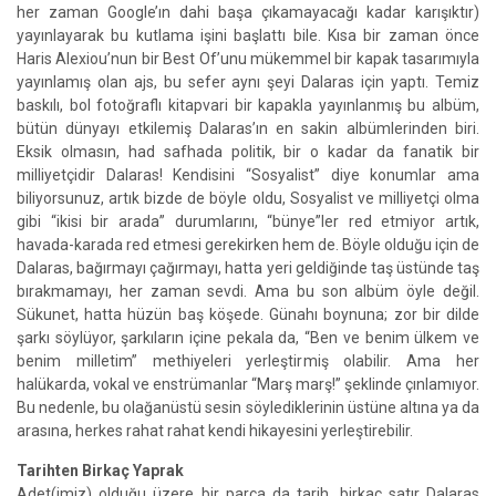
her zaman Google’ın dahi başa çıkamayacağı kadar karışıktır)
yayınlayarak bu kutlama işini başlattı bile. Kısa bir zaman önce
Haris Alexiou’nun bir Best Of’unu mükemmel bir kapak tasarımıyla
yayınlamış olan ajs, bu sefer aynı şeyi Dalaras için yaptı. Temiz
baskılı, bol fotoğraflı kitapvari bir kapakla yayınlanmış bu albüm,
bütün dünyayı etkilemiş Dalaras’ın en sakin albümlerinden biri.
Eksik olmasın, had safhada politik, bir o kadar da fanatik bir
milliyetçidir Dalaras! Kendisini “Sosyalist” diye konumlar ama
biliyorsunuz, artık bizde de böyle oldu, Sosyalist ve milliyetçi olma
gibi “ikisi bir arada” durumlarını, “bünye”ler red etmiyor artık,
havada-karada red etmesi gerekirken hem de. Böyle olduğu için de
Dalaras, bağırmayı çağırmayı, hatta yeri geldiğinde taş üstünde taş
bırakmamayı, her zaman sevdi. Ama bu son albüm öyle değil.
Sükunet, hatta hüzün baş köşede. Günahı boynuna; zor bir dilde
şarkı söylüyor, şarkıların içine pekala da, “Ben ve benim ülkem ve
benim milletim” methiyeleri yerleştirmiş olabilir. Ama her
halükarda, vokal ve enstrümanlar “Marş marş!” şeklinde çınlamıyor.
Bu nedenle, bu olağanüstü sesin söylediklerinin üstüne altına ya da
arasına, herkes rahat rahat kendi hikayesini yerleştirebilir.
Tarihten Birkaç Yaprak
Adet(imiz) olduğu üzere bir parça da tarih, birkaç satır Dalaras