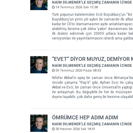
NAİM DİLMENER'LE GEÇMİŞ ZAMANIN İZİNDE
14 Temmuz 2026 Salı 15:38
Türk popunun kalelerinden Erol Büyükburç’un “Bir
Büyükburç’un yirmi yılı aşkın bir zamandır ilk alb
kadar bir CD’si olamamasının ayıbı anlatılamayac
alabilmiş birisine çok daha ‘yakın’ davranması be
ilk diskini edinmek için 2000’li yıllara kadar be
versiyonları ile yayımlanmasını isterdi ama gali
“EVET” DİYOR MUYUZ, DEMİYOR
NAİM DİLMENER'LE GEÇMİŞ ZAMANIN İZİNDE
05 Temmuz 2026 Pazar 08:03
Nilüfer Akbal’ın epey bir zaman önce Almanya’da 
önceki çalışma “Ray’e” gibi, Ayhan Evci ile ça
Akbal ve Evci, bir zaman önce Universal’in yaptığı 
ile anlaşmıştı. Bu değişiklik ile her iki müzisy
dışına taşabilir, çok daha geniş bir kesime ulaşabili
ÖMRÜMCE HEP ADIM ADIM
NAİM DİLMENER'LE GEÇMİŞ ZAMANIN İZİNDE
30 Haziran 2026 Salı 18:41