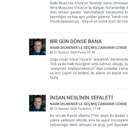
Belki Muazzez Ersoy’un ‘Nostalji’ serisi olmasayd
Ama Muazzez Ersoy’un bu dalgayı hızlandırdığı da
dolu olması gerekir. ‘Hanımefendi’ sanatçımız Em
kaçırdığını ve hep aynı yoldan giderse “kendi no
müzik piyasamıza... Beş-on yıl sonra sizin de nos
BİR GÜN DÖNSE BANA
NAİM DİLMENER'LE GEÇMİŞ ZAMANIN İZİNDE
21 Haziran 2026 Pazar 07:30
Çoğu insan Gönül Yazar’ın ‘aranjman’ döneminden 
Türk ya da Halk müziğinin artık satmaz olduğu, bu 
‘aranjman’ söyleyeceksiniz!” diye zorladığı zamanl
ve İnci Çayırlı ile birlikte) bu alanın en büyük s
fazla.
İNSAN NESLİNİN SEFALETİ
NAİM DİLMENER'LE GEÇMİŞ ZAMANIN İZİNDE
15 Haziran 2026 Pazartesi 17:48
Bir önceki Rashit albümü (“Her Şeyin Bir Bedeli Va
yoksa şarkıların altında, yine bu eşsiz müzisyen
Helvacıoğlu dahil olmuştu ve grup, yurt dışındak