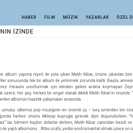
HABER
FİLM
MÜZİK
YAZARLAR
ÖZEL 
NIN İZİNDE
i bir albüm yapma niyeti ile yola çıkan Melih Kibar, önüne çıkarılan bini
ller sonucunda tek bir albüm ile yetinmek zorunda kaldı. Başta, annes
lmez mirasını unutturmak için elinden geleni ardına koymayan Zey
k üzere; her şey, herkes bir engel olarak dikildi Melih Kibar’ın önünde 
erilen albümün hazırlık çalışmaları sırasında.
i umulur, ülkemiz pop müziğinin en önemli üç – beş isminden biri sö
ğunda herkes önünü ilikleyip kuyruğa girecek diye düşünülürken; “ha
az” lar, bilmem kaçbin dolarlar derken, Melih Kibar canından bezdi ve
o ile yaptı albümünü... Altısı sözlü, yedisi enstrümantal olmak üzere on üç