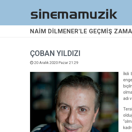
NAİM DİLMENER'LE GEÇMİŞ ZAMA
ÇOBAN YILDIZI
20 Aralık 2020 Pazar 21:29
İkil
enge
biçi
olma
adı v
Ters
oldu
“olm
kadr