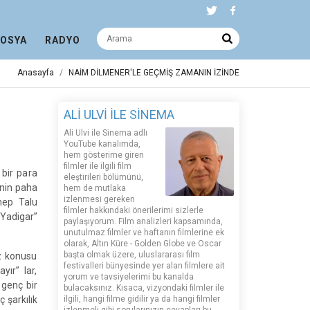
DOSYA
RADYO
Anasayfa
NAİM DİLMENER'LE GEÇMİŞ ZAMANIN İZİNDE
ALİ ULVİ İLE SİNEMA
Ali Ulvi ile Sinema adlı
YouTube kanalımda,
hem gösterime giren
filmler ile ilgili film
 bir para
eleştirileri bölümünü,
inin paha
hem de mutlaka
izlenmesi gereken
nep Talu
filmler hakkındaki önerilerimi sizlerle
“Yadigar”
paylaşıyorum. Film analizleri kapsamında,
unutulmaz filmler ve haftanın filmlerine ek
olarak, Altın Küre - Golden Globe ve Oscar
başta olmak üzere, uluslararası film
z konusu
festivalleri bünyesinde yer alan filmlere ait
yır” lar,
yorum ve tavsiyelerimi bu kanalda
 genç bir
bulacaksınız. Kısaca, vizyondaki filmler ile
 şarkılık
ilgili, hangi filme gidilir ya da hangi filmler