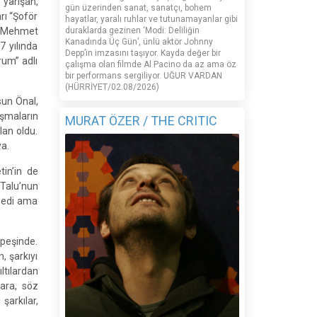
 yarışan,
gün üzerinden sanat, sanatçı, bohem
rı “Şoför
hayatlar, yaralı ruhlar ve tutunamayanlar gibi
– Mehmet
duraklarda gezinen ‘Modi: Deliliğin
Kanadında Üç Gün’, ünlü aktör Johnny
7 yılında
Depp’in imzasını taşıyor. Kayda değer bir
rum” adlı
çalışma olan filmde Al Pacino da az ama öz
bir performans sergiliyor. UĞUR VARDAN
(HÜRRİYET/02.08/2026)
sun Önal,
ışmaların
MURAT ÖZER / THE CRITIC
alan oldu.
ya.
tin’in de
Talu’nun
enedi ama
 peşinde.
, şarkıyı
ltılardan
lara, söz
şarkılar,