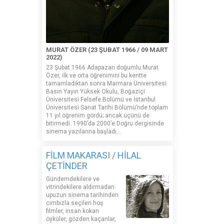
MURAT ÖZER (23 ŞUBAT 1966 / 09 MART
2022)
23 Şubat 1966 Adapazarı doğumlu Murat
Özer, ilk ve orta öğrenimini bu kentte
tamamladıktan sonra Marmara Üniversitesi
Basın Yayın Yüksek Okulu, Boğaziçi
Üniversitesi Felsefe Bölümü ve İstanbul
Üniversitesi Sanat Tarihi Bölümü’nde toplam
11 yıl öğrenim gördü; ancak üçünü de
bitirmedi. 1990’da 2000’e Doğru dergisinde
sinema yazılarına başladı...
FİLM MAKARASI / HİLAL
ÇETİNDER
Gündemdekilere ve
vitrindekilere aldırmadan
upuzun sinema tarihinden
cımbızla seçilen hoş
filmler, insan kokan
öyküler, gözden kaçanlar,