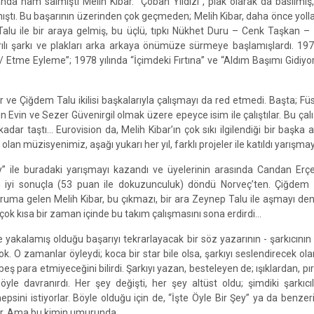
nda nam salmıştı Melih Kibar. “Çoban Yıldızı”, plak olarak da basılmış,
tmıştı. Bu başarının üzerinden çok geçmeden; Melih Kibar, daha önce yolla
alu ile bir araya gelmiş, bu üçlü, tıpkı Nükhet Duru – Cenk Taşkan 
ılı şarkı ve plakları arka arkaya önümüze sürmeye başlamışlardı. 197
/ Etme Eyleme”; 1978 yılında “İçimdeki Fırtına” ve “Aldım Başımı Gidiyo
e Çiğdem Talu ikilisi başkalarıyla çalışmayı da red etmedi. Başta; Fü
n Evin ve Sezer Güvenirgil olmak üzere epeyce isim ile çalıştılar. Bu çal
kadar taştı... Eurovision da, Melih Kibar’ın çok sıkı ilgilendiği bir başka 
an müzisyenimiz, aşağı yukarı her yıl, farklı projeler ile katıldı yarışma
ley” ile buradaki yarışmayı kazandı ve üyelerinin arasında Candan Erçe
n iyi sonuçla (53 puan ile dokuzunculuk) döndü Norveç’ten. Çiğdem 
ruma gelen Melih Kibar, bu çıkmazı, bir ara Zeynep Talu ile aşmayı d
k kısa bir zaman içinde bu takım çalışmasını sona erdirdi...
 yakalamış olduğu başarıyı tekrarlayacak bir söz yazarının - şarkıcının
. O zamanlar öyleydi; koca bir star bile olsa, şarkıyı seslendirecek olan
 para etmiyeceğini bilirdi. Şarkıyı yazan, besteleyen de; ışıklardan, pırı
öyle davranırdı. Her şey değişti, her şey altüst oldu; şimdiki şarkıcı
epsini istiyorlar. Böyle olduğu için de, “İşte Öyle Bir Şey” ya da benzeri 
yor. Ama bu kimin umurunda...