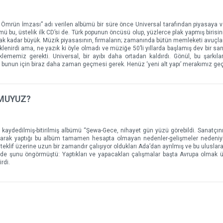
 Ömrün İmzası” adı verilen albümü bir süre önce Universal tarafından piyasaya ver
ümü bu, üstelik ilk CD’si de. Türk popunun öncüsü olup, yüzlerce plak yapmış birisi
ak kadar büyük. Müzik piyasasının, firmaların; zamanında bütün memleketi avuçlar
klenirdi ama, ne yazık ki öyle olmadı ve müziğe 50’li yıllarda başlamış dev bir sa
klememiz gerekti. Universal, bir ayıbı daha ortadan kaldırdı. Gönül, bu şarkıları
ba bunun için biraz daha zaman geçmesi gerek. Henüz ‘yeni alt yapı’ merakımız ge
 MUYUZ?
kaydedilmiş-bitirilmiş albümü “Şewa-Gece, nihayet gün yüzü görebildi. Sanatçının,
lışarak yaptığı bu albüm tamamen hesapta olmayan nedenler-gelişmeler nedeniyl
teklif üzerine uzun bir zamandır çalışıyor oldukları Ada’dan ayrılmış ve bu uluslar
en de şunu öngörmüştü: Yaptıkları ve yapacakları çalışmalar başta Avrupa olmak 
rdi.