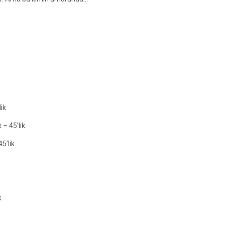
ik
 – 45’lik
5’lik
k