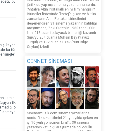
Sinemamuzik.com, bir çoğu Altın Portakal’da
ebebi, bu
jürilik de yapmış sinema yazarlarına sordu:
‘Antalya Altın Portakallı en iyi film hangisi’?...
Birinciler listesinde ‘kortej’e çıkan ve bütün
zamanların Altın Portakal birincilerini
değerlendiren 31 sinema yazarının katıldığı
araştırmada, Zeki Ökten’in 1980 tarihli Sürü
filmi 213 puan toplayarak birinciliği kazandı.
Sürü’yü 204 puanla Muhsin Bey (Yavuz
Turgul) ve 192 puanla Uzak (Nuri Bilge
tmiş kayda
Ceylan) izledi.
zde bu tür
 ‘single’,
CENNET SİNEMASI
rın ismini
aşıyan İlk
namadığı o
z,” demeye
Sinemamuzik.com sinema yazarlarına
sordu: ‘İlk uzun filmini 21. yüzyılda çeken en
iyi 10 yerli yönetmen kim?... 30 sinema
yazarının katıldığı araştırmada bol ödüllü