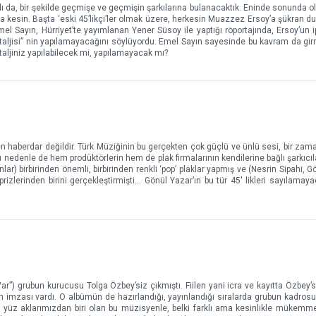
ı da, bir şekilde geçmişe ve geçmişin şarkılarına bulanacaktık. Eninde sonunda ol
 kesin. Başta ‘eski 45’likçi’ler olmak üzere, herkesin Muazzez Ersoy’a şükran duy
el Sayın, Hürriyet’te yayımlanan Yener Süsoy ile yaptığı röportajında, Ersoy’un 
staljisi” nin yapılamayacağını söylüyordu. Emel Sayın sayesinde bu kavram da gir
taljiniz yapılabilecek mi, yapılamayacak mı?
haberdar değildir. Türk Müziğinin bu gerçekten çok güçlü ve ünlü sesi, bir zama
nedenle de hem prodüktörlerin hem de plak firmalarının kendilerine bağlı şarkıcılar
ar) birbirinden önemli, birbirinden renkli ‘pop’ plaklar yapmış ve (Nesrin Sipahi, G
ürprizlerinden birini gerçekleştirmişti… Gönül Yazar’ın bu tür 45' likleri sayılamay
r”) grubun kurucusu Tolga Özbey’siz çıkmıştı. Fiilen yani icra ve kayıtta Özbey’si
in imzası vardı. O albümün de hazırlandığı, yayınlandığı sıralarda grubun kadro
i yüz aklarımızdan biri olan bu müzisyenle, belki farklı ama kesinlikle mükemme