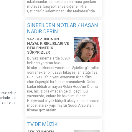
ıskalananlar, pamuklara sarılması gereken
mütevazı başyapıtlar ve diğerleri Hilal
Çetinder’in kaleminden Film Makarası’nda…
SİNEFİLDEN NOTLAR / HASAN
NADİR DERİN
YAZ SEZONUNUN
HAYAL KIRIKLIKLARI VE
BEKLENMEDİK
SÜRPRİZLER
Bu yaz sinemalarda büyük
beklenti yaratan bazı
filmler, bekleneni veremedi. Spielberg’in yıllar
sonra tekrar bir uzaylı hikayesi anlattığı İfşa
Günü ve DC’nin yeni evreninin ikinci filmi
olan Supergirl bu filmler arasındaydı. Onlar
kadar iddialı olmayan Robin Hood’un Ölümü
ise, hiç iz bırakmadan geldi, geçti. Bu
iraz edilir
yazımızda, onlara bir bakalım. Bir de
zerinde de
Hollywood büyük bütçeli aksiyon sinemasını
isimlerini
model alarak yapılmış bir Suudi Arabistan
filmine göz atalım.
TV'DE MÜZİK
AŞK ÖZÜNDEN