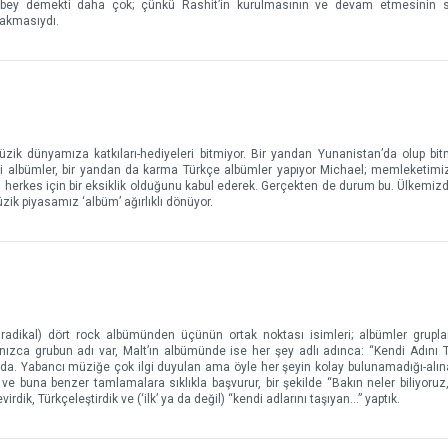
bey demekti daha çok; çünkü Rashit’in kurulmasının ve devam etmesinin s
 akmasıydı.
üzik dünyamıza katkıları-hediyeleri bitmiyor. Bir yandan Yunanistan’da olup bi
diği albümler, bir yandan da karma Türkçe albümler yapıyor Michael; memleketimi
 herkes için bir eksiklik olduğunu kabul ederek. Gerçekten de durum bu. Ülkemizde
ik piyasamız ‘albüm’ ağırlıklı dönüyor.
 radikal) dört rock albümünden üçünün ortak noktası isimleri; albümler grupla
lnızca grubun adı var, Malt’ın albümünde ise her şey adlı adınca: “Kendi Adını T
 bu da. Yabancı müziğe çok ilgi duyulan ama öyle her şeyin kolay bulunamadığı-alı
u ve buna benzer tamlamalara sıklıkla başvurur, bir şekilde “Bakın neler biliyoru
virdik, Türkçeleştirdik ve (‘ilk’ ya da değil) “kendi adlarını taşıyan…” yaptık.