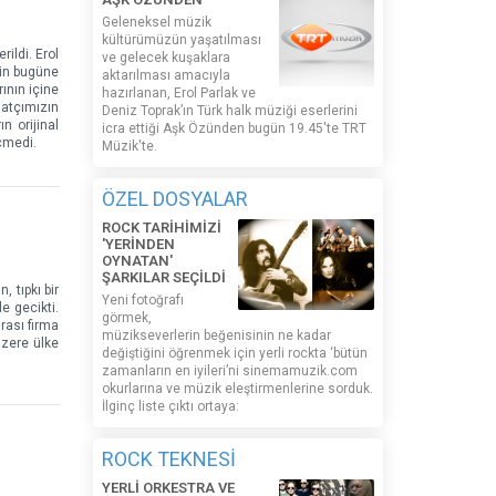
Geleneksel müzik
kültürümüzün yaşatılması
ildi. Erol
ve gelecek kuşaklara
nin bugüne
aktarılması amacıyla
ının içine
hazırlanan, Erol Parlak ve
natçımızın
Deniz Toprak’ın Türk halk müziği eserlerini
n orijinal
icra ettiği Aşk Özünden bugün 19.45'te TRT
çmedi.
Müzik'te.
ÖZEL DOSYALAR
ROCK TARİHİMİZİ
'YERİNDEN
OYNATAN'
ŞARKILAR SEÇİLDİ
 tıpkı bir
Yeni fotoğrafı
e gecikti.
görmek,
arası firma
müzikseverlerin beğenisinin ne kadar
üzere ülke
değiştiğini öğrenmek için yerli rockta ‘bütün
zamanların en iyileri’ni sinemamuzik.com
okurlarına ve müzik eleştirmenlerine sorduk.
İlginç liste çıktı ortaya:
ROCK TEKNESİ
YERLİ ORKESTRA VE