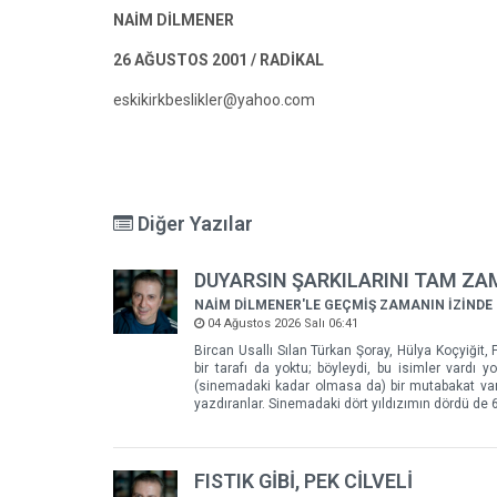
NAİM DİLMENER
26 AĞUSTOS 2001 / RADİKAL
eskikirkbeslikler@yahoo.com
Diğer Yazılar
DUYARSIN ŞARKILARINI TAM Z
NAİM DİLMENER'LE GEÇMİŞ ZAMANIN İZİNDE
04 Ağustos 2026 Salı 06:41
Bircan Usallı Sılan Türkan Şoray, Hülya Koçyiğit, F
bir tarafı da yoktu; böyleydi, bu isimler vardı
(sinemadaki kadar olmasa da) bir mutabakat vard
yazdıranlar. Sinemadaki dört yıldızımın dördü de 60
FISTIK GİBİ, PEK CİLVELİ