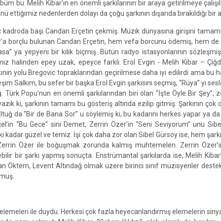
lbüm bu. Melih Kibar’ın en önemli şarkılarının bir araya getirilmeye çalışı
nü ettiğimiz nedenlerden dolayı da çoğu şarkının dışarıda bırakıldığı bir 
 kadroda başı Candan Erçetin çekmiş. Müzik dünyasına girişini tamam
r’a borçlu bulunan Candan Erçetin, hem vefa borcunu ödemiş, hem de
sa” ya yepyeni bir kılık biçmiş. Bütün radyo istasyonlarının sözleşmiş
ğımız halinden epey uzak, epeyce farklı. Erol Evgin - Melih Kibar – Çi
ının yolu Bregovic topraklarından geçirilmese daha iyi edilirdi ama bu ha
şim Salkım, bu sefer bir başka Erol Evgin şarkısını seçmiş, “Rüya” yı ses
ğ. Türk Popu’nun en önemli şarkılarından biri olan “İşte Öyle Bir Şey”; z
ık ki, şarkının tamamı bu gösteriş altında ezilip gitmiş. Şarkının çok 
uğ da “Bir de Bana Sor” u söylemiş ki, bu kadarını herkes yapar ya da 
el’in “Bu Gece” sini Demet, Zerrin Özer’in “Seni Seviyorum” unu Sib
i kadar güzel ve temiz. İşi çok daha zor olan Sibel Gürsoy ise, hem şarkı
errin Özer ile boğuşmak zorunda kalmış muhtemelen. Zerrin Özer’i
bilir bir şarkı yapmış sonuçta. Enstrümantal şarkılarda ise, Melih Kibar
n Öktem, Levent Altındağ olmak üzere birinci sınıf müzisyenler deste
lmuş.
n elemeleri ile duydu. Herkesi çok fazla heyecanlandırmış elemelerin siny