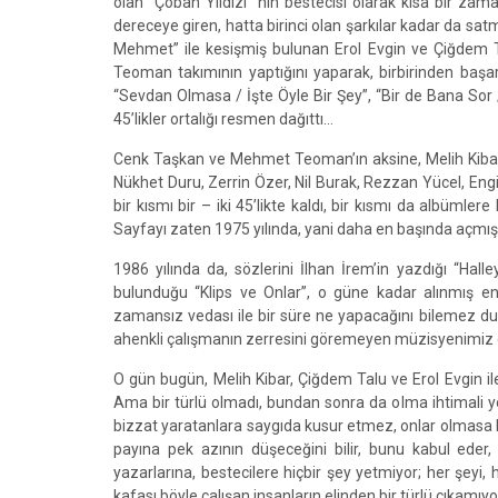
olan “Çoban Yıldızı” nın bestecisi olarak kısa bir zama
dereceye giren, hatta birinci olan şarkılar kadar da sa
Mehmet” ile kesişmiş bulunan Erol Evgin ve Çiğdem T
Teoman takımının yaptığını yaparak, birbirinden başar
“Sevdan Olmasa / İşte Öyle Bir Şey”, “Bir de Bana Sor 
45’likler ortalığı resmen dağıttı...
Cenk Taşkan ve Mehmet Teoman’ın aksine, Melih Kibar v
Nükhet Duru, Zerrin Özer, Nil Burak, Rezzan Yücel, Engi
bir kısmı bir – iki 45’likte kaldı, bir kısmı da albümlere 
Sayfayı zaten 1975 yılında, yani daha en başında açmış ol
1986 yılında da, sözlerini İlhan İrem’in yazdığı “Hal
bulunduğu “Klips ve Onlar”, o güne kadar alınmış e
zamansız vedası ile bir süre ne yapacağını bilemez du
ahenkli çalışmanın zerresini göremeyen müzisyenimiz ço
O gün bugün, Melih Kibar, Çiğdem Talu ve Erol Evgin ile
Ama bir türlü olmadı, bundan sonra da olma ihtimali yok
bizzat yaratanlara saygıda kusur etmez, onlar olmasa beş
payına pek azının düşeceğini bilir, bunu kabul eder, 
yazarlarına, bestecilere hiçbir şey yetmiyor; her şeyi, h
kafası böyle çalışan insanların elinden bir türlü çıkamı