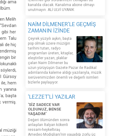
izlenmeli gibi sorularınızın cevapları bu
ldığı ama
kanalda olacak. Kanalıma abone olmayı
albüm.
unutmayın. ALİ ULVİ UYANIK
en Melih
NAİM DİLMENER'LE GEÇMİŞ
 “Sevdan
ZAMANIN İZİNDE
 gibi her
ğdem Talu
Çeyrek yüzyılı aşkın, başta
pop olmak üzere müziğin
li de hiç
tarihini tutan, radyo
lendirmiş
programları üreten, kitaplar,
engin bir
eleştiriler yazan, plaklar
çalan Naim Dilmener bu
dokunaklı
uzun yürüyüşün Gazete Pazar ile Radikal
söylerdi,
adımlarında kaleme aldığı yazılarıyla, müzik
el Gürsoy
serüvenimizden önemli ve değerli isimleri
bizlerle paylaşıyor.
 ile, hem
n yanına
’a; başta
'LEZZET'Lİ YAZILAR
k vermiş.
'SİZ SADECE VAR
OLDUNUZ, BENSE
YAŞADIM'
Değeri ölümünden sonra
anlaşılan İtalyan kökenli
ressam-heykeltıraş
al müziği
Amedeo Modigliani’nin yaşadığı zorlu üç