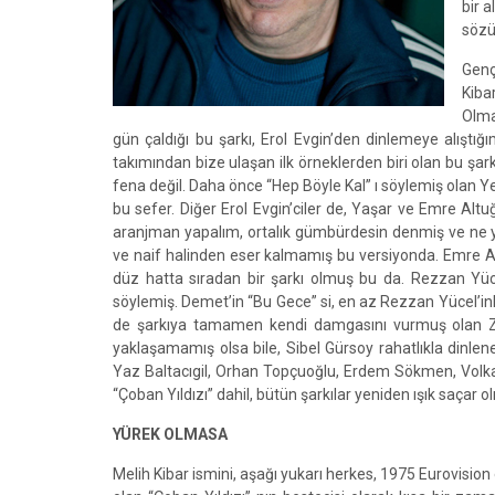
bir a
sözü
Genç
Kiba
Olma
gün çaldığı bu şarkı, Erol Evgin’den dinlemeye alıştı
takımından bize ulaşan ilk örneklerden biri olan bu şark
fena değil. Daha önce “Hep Böyle Kal” ı söylemiş olan Ye
bu sefer. Diğer Erol Evgin’ciler de, Yaşar ve Emre Altu
aranjman yapalım, ortalık gümbürdesin denmiş ve ne yaz
ve naif halinden eser kalmamış bu versiyonda. Emre Alt
düz hatta sıradan bir şarkı olmuş bu da. Rezzan Yüc
söylemiş. Demet’in “Bu Gece” si, en az Rezzan Yücel’ink
de şarkıya tamamen kendi damgasını vurmuş olan Z
yaklaşamamış olsa bile, Sibel Gürsoy rahatlıkla dinlene
Yaz Baltacıgil, Orhan Topçuoğlu, Erdem Sökmen, Volka
“Çoban Yıldızı” dahil, bütün şarkılar yeniden ışık saçar o
YÜREK OLMASA
Melih Kibar ismini, aşağı yukarı herkes, 1975 Eurovisio