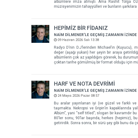
albümlere imza atmıştı. Ama Rashit Tolga Öz
müzisyenimizin tahayyülleri ve bunların şarkılara
HEPİMİZ BİR FİDANIZ
NAİM DİLMENER'LE GEÇMİŞ ZAMANIN İZİNDE
09 Haziran 2026 Salı 13:38
Radyo D’nin D.J’lerinden Michael’ın (Kuyucu), m
değer (aşağı yukarı) her şeyin bir araya getiril
albümlerin çok az yapıldığını görerek, bu durumun
çoktan tarihe gömülmüş bir format olduğu için müz
HARF VE NOTA DEVRİMİ
NAİM DİLMENER'LE GEÇMİŞ ZAMANIN İZİNDE
24 Mayıs 2026 Pazar 08:57
Bu aralar yayınlanan iyi (ve güzel ve farklı ve
taşımakta. Nekropsi ve Gripin’in kapaklarında ya
Albüm”, yani “self titled”; slogan bir kavramdır
80’ler sonu, 90’lar başında, herkes (hepimiz), b
getirirdik. Sonra sonra, bir sürü şey gibi bunu da çe