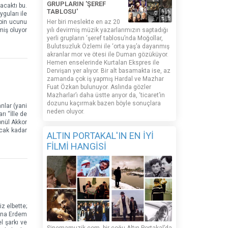
GRUPLARIN 'ŞEREF
acaktı bu.
TABLOSU'
guları ile
ipin ucunu
Her biri meslekte en az 20
miş oluyor
yılı devirmiş müzik yazarlarımızın saptadığı
yerli grupların ‘şeref tablosu’nda Moğollar,
Bulutsuzluk Özlemi ile ‘orta yaş’a dayanmış
akranlar mor ve ötesi ile Duman gözüküyor.
Hemen enselerinde Kurtalan Ekspres ile
Dervişan yer alıyor. Bir alt basamakta ise, az
zamanda çok iş yapmış Hardal ve Mazhar
Fuat Özkan bulunuyor. Aslında gözler
Mazharlar’ı daha üstte arıyor da, ‘ticaret’in
dozunu kaçırmak bazen böyle sonuçlara
nlar (yani
neden oluyor.
ı “İlle de
önül Akkor
acak kadar
ALTIN PORTAKAL'IN EN İYİ
FİLMİ HANGİSİ
z elbette;
suna Erdem
l şarkı ve