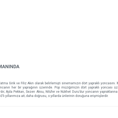
AMANINDA
atma Girik ve Filiz Akın olarak belirlemişti sinemamızın dört yapraklı yoncasını. İt
 yoncanın her bir yaprağının üzerinde. Pop müziğimizin dört yapraklı yoncası ü
ır; Ajda Pekkan, Sezen Aksu, Nilüfer ve Nükhet Duru’dur yoncanın yapraklarına 
’lı yıllarımıza ait; daha doğrusu, o yıllarda ünlerinin doruğuna erişmişlerdir.