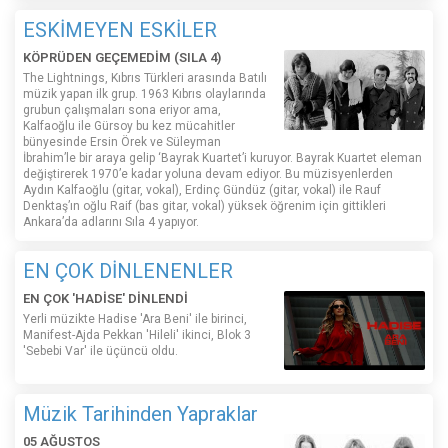
ESKİMEYEN ESKİLER
KÖPRÜDEN GEÇEMEDİM (SILA 4)
The Lightnings, Kıbrıs Türkleri arasında Batılı
müzik yapan ilk grup. 1963 Kıbrıs olaylarında
grubun çalışmaları sona eriyor ama,
Kalfaoğlu ile Gürsoy bu kez mücahitler
bünyesinde Ersin Örek ve Süleyman
İbrahim’le bir araya gelip ‘Bayrak Kuartet’i kuruyor. Bayrak Kuartet eleman
değiştirerek 1970’e kadar yoluna devam ediyor. Bu müzisyenlerden
Aydın Kalfaoğlu (gitar, vokal), Erdinç Gündüz (gitar, vokal) ile Rauf
Denktaş’ın oğlu Raif (bas gitar, vokal) yüksek öğrenim için gittikleri
Ankara’da adlarını Sıla 4 yapıyor.
EN ÇOK DİNLENENLER
EN ÇOK 'HADİSE' DİNLENDİ
Yerli müzikte Hadise 'Ara Beni' ile birinci,
Manifest-Ajda Pekkan 'Hileli' ikinci, Blok 3
'Sebebi Var' ile üçüncü oldu.
Müzik Tarihinden Yapraklar
05 AĞUSTOS