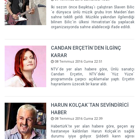
İki sezon önce Beşiktaş´ı çalıştıran Slaven Bilic
´e dünyaca ünlü müzik grubu Iron Maiden´dan
sahne teklifi geldi. Müzikle yakından ilgilendiği
bilinen Bilic´in ülkesi Hırvatistan´da yapılacak
organizasyonda sahne alabileceği ifade edildi.
CANDAN ERÇETİN´DEN İLGİNÇ
KARAR
08 Temmuz 2016 Cuma 22:51
NTV´de yer alan habere göre, Ünlü sanatçı
Candan Erçetin, NTV´deki ´Yüz Yüze´
programında çarpıcı açıklamalar yaptı. Erçetin
hayranlarını üzecek bir karar aldı.
HARUN KOLÇAK´TAN SEVİNDİRİCİ
HABER
08 Temmuz 2016 Cuma 22:39
Habertürk´te yer alan habere göre, geçen ay
hastaneye kaldırılan Harun Kolçak´ın sağlık
durumu iyiye gidiyor. Şiddetli karın ağrısı