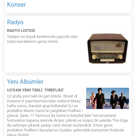
Konser
Radyo
RADYO LİSTESİ
Türkiye´nin büyük kentlerinde yayında olan
radyo kanallarının geniş listesi
Yeni Albümler
U2'DAN YENİ TEKLİ: 'FIREFLIES'
U2 grubu yeni tekli ile geri döndü. Street of
Dreams'in yayınlanmasından sadece birkaç
hafta sonra, İrlandalı grup Hollandalı DJ ve
prodüktör Martin Garrix'le çalıştıkları Fireflies'ı
çıkardı. Şarkı, 17 Temmuz'da Garrix'in Belçika'daki Tomorrowland
festivalinin kapanış setinde ilk kez çalındı ​​ve sürpriz bir şekilde The Edge
de sahneye çıkarak şarkıyı canlı olarak seslendirdi. Ertesi gece,
prodüktör Fireflies'ı Kanada'nın Quebec şehrindeki konserinin finalinde
tekrar dinletti.