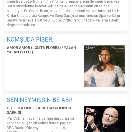
önemli ve değerli bir amfitiyatro. Kent mimarisi için de önemli merkez.
Batılı örneklerine benzer şekilde bir eğlence vadisinin ortasında
bulunuyor. En üstte Hilton, biraz altında, günümüzde adı İstanbul Lütfi
Kırdar Uluslararası Kongre ve Sergi Sarayı olmuş meşhur Spor ve Sergi
Sarayı, Açıkhava Tiyatrosu, Küçük Çiftlik Park lunaparkı ve ismi sürekli
değişen stadyum…
KOMŞUDA PİŞER...
AMOR AMOR (LOLITA FLORES) / YALAN
YALAN (YELİZ)
SEN NEYMİŞSİN BE ABİ!
PHIL COLLINS'E GÖRE HAYATININ 10
ŞARKISI
Phil Collins, hayatına damgasını vuran on
şarkıdan oluşan bir çalma listesi paylaştı.
BBC Radio 2'de yayınlanan bu seçki,