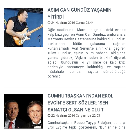
ASIM CAN GÜNDÜZ YAŞAMINI
YİTİRDİ
24 Haziran 2016 Cuma 21:44
Öğle saatlerinde Marmaris-İçmeler’deki evinde
kalp krizi geçiren Asım Can Gündüz, ambulansla
Marmaris Devlet Hastanesi’ne kaldırıldı. Gündüz,
doktorların bütün çabasına rağmen
kurtarılamadı. Acil Servis’te sinir krizi geçiren
Tülay Gündüz, eşinin ölüm haberini aldığında
yanına giderek, “Aşkım neden bıraktın” diyerek
ağladı. Gündüz’ün iki yıl önce de kalp krizi
nedeniyle hastaneye kaldırıldığı ve yapılan
müdahale sonrası hayata döndürüldüğü
öğrenildi.
CUMHURBAŞKANI´NDAN EROL
EVGİN´E SERT SÖZLER: ´SEN
SANATÇI OLSAN NE OLUR´
22 Haziran 2016 Çarşamba 22:03
Cumhurbaşkanı Recep Tayyip Erdoğan, sanatçı
Erol Evgin’e tepki göstererek, "Bunlar ne cins