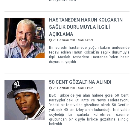
HASTANEDEN HARUN KOLÇAK´IN
SAĞLIK DURUMUYLA İLGİLİ
AÇIKLAMA
28 Haziran 2016 Salı 14:59
Bir süredir hastanede yoğun bakım ünitesinde
tedavi edilen Harun Kolçak´ın sağlık durumuyla
ilgili Maslak Acıbadem Hastanesi´nden basın
duyurusu yapıldı:
50 CENT GÖZALTINA ALINDI
28 Haziran 2016 Salı 11:52
BBC Türkçe´de yer alan habere göre, 50 Cent,
Karayipler´deki St. Kitts ve Nevis Federasyonu
´ndaki bir festivalde gözaltına alındı. 50 Cent´in
yaklaşık 40 bin izleyicinin bulunduğu festivalde
söylediği bir şarkıda küfretmesi üzerine,
grubundan bir kişiyle birlikte gözaltına alındığı
belirtildi.