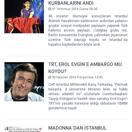
KURBANLARINI ANDI
01 Temmuz 2016 Cuma 00:05
46 insanın ölümüyle sonuçlanan İstanbul
Atatürk Havalimanı saldırısının ardından yabancı
gruplar sosyal medyadan paylaşım yaparak Türk
halkının acısını paylaştı. Coldplay grubu ise,
Berlin konserinde Everglow çalınırken piyanonun
üzerine Türk bayrağı koydu ve İstanbul`da
hayatını kaybedenleri böyle andı.
TRT, EROL EVGİN´E AMBARGO MU
KOYDU?
30 Haziran 2016 Perşembe 13:45
CHP İstanbul Milletvekili Barış Yarkadaş, "Parmak
basanla, 3 üniversite bitirenin birer oy hakkı
olması adaletli mi” sözleriyle Cumhurbaşkanı
Tayyip Erdoğan’ın hedefi olan sanatçı Erol Evgin’i
TRT’nin yasaklı listesine aldığı iddialarını TBMM
gündemine taşıdı.
MADONNA´DAN İSTANBUL