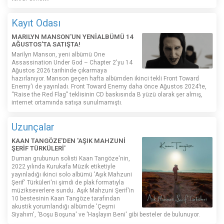
Kayıt Odası
MARILYN MANSON'UN YENİALBÜMÜ 14
AĞUSTOS'TA SATIŞTA!
Marilyn Manson, yeni albümü One
Assassination Under God – Chapter 2'yu 14
Ağustos 2026 tarihinde çıkarmaya
hazırlanıyor. Manson geçen hafta albümden ikinci tekli Front Toward
Enemy'i de yayınladı. Front Toward Enemy daha önce Ağustos 2024’te,
“Raise the Red Flag” teklisinin CD baskısında B yüzü olarak şer almış,
internet ortamında satışa sunulmamıştı.
Uzunçalar
KAAN TANGÖZE'DEN 'AŞIK MAHZUNİ
ŞERİF TÜRKÜLERİ'
Duman grubunun solisti Kaan Tangöze'nin,
2022 yılında Kurukafa Müzik etiketiyle
yayınladığı ikinci solo albümü 'Aşık Mahzuni
Şerif' Türküleri'ni şimdi de plak formatıyla
müzikseverlere sundu. Aşık Mahzuni Şerif'in
10 bestesinin Kaan Tangöze tarafından
akustik yorumlandığı albümde 'Çeşmi
Siyahım', 'Boşu Boşuna' ve 'Haşlayın Beni' gibi besteler de bulunuyor.