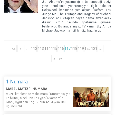
J.J. Abrams´ın yapımcılığını üstleneceği diziyi
yine kendisinin yöneteceğiyle ilgili haberler
Hollywood basınında yer alıyor. ´Before You
Judge Me: The Triumph and Tragedy of Michael
Jackson adlı kitaptan beyaz cama aktarılacak
dizinin 2017 başında gösterime girmesi
bekleniyor. Bu arada İngiliz TV kanalı Sky Art da
Michael Jackson´la ilgili bir dizi hazırlıyor.
««
«
…
112
113
114
115
116
117
118
119
120
121
…
»
»»
1 Numara
MABEL MATİZ '1 NUMARA
Müzik listelerinde Mabelmatiz ‘Umrumdışı'yla
ile birinci, Sibel Can ile Eypio 'Kıyamam'la
ikinci, Oğuzhan Koç 'Bunun Adı Aşksa' ile i
üçüncü oldu.