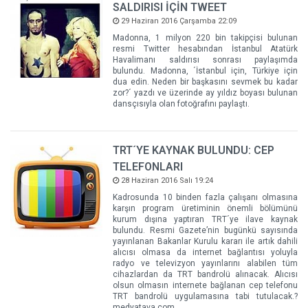
SALDIRISI İÇİN TWEET
29 Haziran 2016 Çarşamba 22:09
Madonna, 1 milyon 220 bin takipçisi bulunan
resmi Twitter hesabından İstanbul Atatürk
Havalimanı saldırısı sonrası paylaşımda
bulundu. Madonna, ´İstanbul için, Türkiye için
dua edin. Neden bir başkasını sevmek bu kadar
zor?´ yazdı ve üzerinde ay yıldız boyası bulunan
dansçısıyla olan fotoğrafını paylaştı.
TRT´YE KAYNAK BULUNDU: CEP
TELEFONLARI
28 Haziran 2016 Salı 19:24
Kadrosunda 10 binden fazla çalışanı olmasına
karşın program üretiminin önemli bölümünü
kurum dışına yaptıran TRT´ye ilave kaynak
bulundu. Resmi Gazete’nin bugünkü sayısında
yayınlanan Bakanlar Kurulu kararı ile artık dahili
alıcısı olmasa da internet bağlantısı yoluyla
radyo ve televizyon yayınlarını alabilen tüm
cihazlardan da TRT bandrolü alınacak. Alıcısı
olsun olmasın internete bağlanan cep telefonu
TRT bandrolü uygulamasına tabi tutulacak.?
medyatava.com