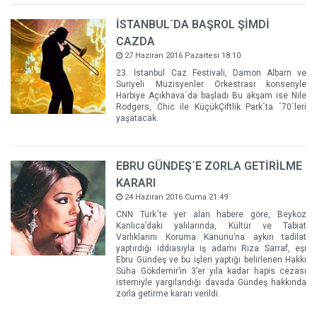
İSTANBUL´DA BAŞROL ŞİMDİ
CAZDA
27 Haziran 2016 Pazartesi 18:10
23. İstanbul Caz Festivali, Damon Albarn ve
Suriyeli Müzisyenler Orkestrası konseriyle
Harbiye Açıkhava´da başladı Bu akşam ise Nile
Rodgers, Chic ile KüçükÇiftlik Park´ta ´70´leri
yaşatacak.
EBRU GÜNDEŞ´E ZORLA GETİRİLME
KARARI
24 Haziran 2016 Cuma 21:49
CNN Türk´te yer alan habere göre, Beykoz
Kanlıca’daki yalılarında, Kültür ve Tabiat
Varlıklarını Koruma Kanunu’na aykırı tadilat
yaptırdığı iddiasıyla iş adamı Rıza Sarraf, eşi
Ebru Gündeş ve bu işleri yaptığı belirlenen Hakkı
Süha Gökdemir’in 3’er yıla kadar hapis cezası
istemiyle yargılandığı davada Gündeş hakkında
zorla getirme kararı verildi.