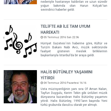
nedeniyle hastaneye kaldırılan ve uzun süredir
yoğun bakımda olan Harun Kolçak´tan
sevindirici haberler geldi.
TELİFTE AB İLE TAM UYUM
HAREKATI
05 Temmuz 2016 Salı 22:36
Hürriyet Gazetesi´nin haberine göre, Kültür ve
Turizm Bakanı Nabi Avcı, müzik sektöründe
faaliyet gösteren meslek birliklerinin
başkanlarıyla İstanbul’da bir araya geldi.
HALİS BÜTÜNLEY YAŞAMINI
YİTİRDİ
04 Temmuz 2016 Pazartesi 16:16
Usta müzisyenliğinin yanı sıra Of Aman Nalan,
Tayfun Duygulu, Kerim Tekin gibi ünlüleri müzik
dünyasına kazandıran Halis Bütünley yaşamını
yitirdi. Halis Bütünley, 1990´ların başında Yeni
türkü grubunda davulcu olarak yer almıştı.