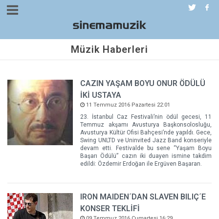
Müzik Haberleri
CAZIN YAŞAM BOYU ONUR ÖDÜLÜ
İKİ USTAYA
11 Temmuz 2016 Pazartesi 22:01
23. İstanbul Caz Festivali’nin ödül gecesi, 11
Temmuz akşamı Avusturya Başkonsolosluğu,
Avusturya Kültür Ofisi Bahçesi’nde yapıldı. Gece,
Swing UNLTD ve Uninvited Jazz Band konseriyle
devam etti. Festivalde bu sene “Yaşam Boyu
Başarı Ödülü” cazın iki duayen ismine takdim
edildi: Özdemir Erdoğan ile Ergüven Başaran.
IRON MAIDEN´DAN SLAVEN BILIÇ´E
KONSER TEKLİFİ
09 Temmuz 2016 Cumartesi 16:29