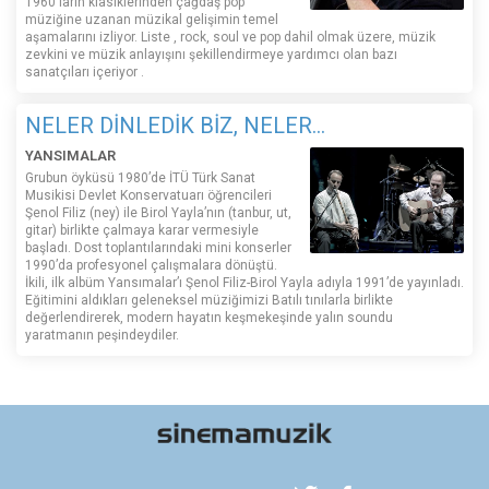
1960'ların klasiklerinden çağdaş pop
müziğine uzanan müzikal gelişimin temel
aşamalarını izliyor. Liste , rock, soul ve pop dahil olmak üzere, müzik
zevkini ve müzik anlayışını şekillendirmeye yardımcı olan bazı
sanatçıları içeriyor .
NELER DİNLEDİK BİZ, NELER...
YANSIMALAR
Grubun öyküsü 1980’de İTÜ Türk Sanat
Musikisi Devlet Konservatuarı öğrencileri
Şenol Filiz (ney) ile Birol Yayla’nın (tanbur, ut,
gitar) birlikte çalmaya karar vermesiyle
başladı. Dost toplantılarındaki mini konserler
1990’da profesyonel çalışmalara dönüştü.
İkili, ilk albüm Yansımalar’ı Şenol Filiz-Birol Yayla adıyla 1991’de yayınladı.
Eğitimini aldıkları geleneksel müziğimizi Batılı tınılarla birlikte
değerlendirerek, modern hayatın keşmekeşinde yalın soundu
yaratmanın peşindeydiler.