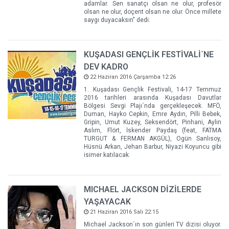
adamlar. Sen sanatçı olsan ne olur, profesör
olsan ne olur, doçent olsan ne olur. Önce millete
saygı duyacaksın" dedi.
KUŞADASI GENÇLİK FESTİVALİ´NE
DEV KADRO
22 Haziran 2016 Çarşamba 12:26
1. Kuşadası Gençlik Festivali, 14-17 Temmuz
2016 tarihleri arasında Kuşadası Davutlar
Bölgesi Sevgi Plajı´nda gerçekleşecek. MFÖ,
Duman, Hayko Cepkin, Emre Aydın, Pilli Bebek,
Gripin, Umut Kuzey, Seksendört, Pinhani, Aylin
Aslım, Flört, İskender Paydaş (feat, FATMA
TURGUT & FERMAN AKGÜL), Ogün Sanlısoy,
Hüsnü Arkan, Jehan Barbur, Niyazi Koyuncu gibi
isimer katılacak.
MICHAEL JACKSON DİZİLERDE
YAŞAYACAK
21 Haziran 2016 Salı 22:15
Michael Jackson´ın son günleri TV dizisi oluyor.