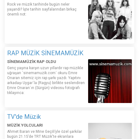
Rock ve müzik tarihinde bugün neler
yaşandı? İşte tarihin sayfalarından birkaç
önemli not:
RAP MÜZİK SİNEMAMÜZİK
SİNEMAMÜZİK RAP OLDU
Genç yaşına karşın uzun yıllardır rap müzikle
uğraşan ´sinemamuzik.com´ okuru Emre
Onaran sitemiz için rap şarkı yazdı. Yapıtını
arkadaşı Uygar´la (Ragyu) birlikte seslendiren
Emre Onaran´ın (Sürgün) videosu fotoğrafı
tıklayınca:
TV'de Müzik
MÜZİK YOLCULARI
Ahmet Baran ve Mine Geçili’yle özel şarkılar
bugün 21.15’de TRT Müzik'te ekranlara