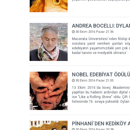
ANDREA BOCELLI: DYLA
30 Ekim 2016 Pazar 21:36
Macerata Üniversitesi´nden filoloji
sorulara yanıt verirken şunları s
edebiyatın yaşamımızdaki yeri çok ö
kadar tanınır ve medyatik olmanız´.
NOBEL EDEBİYAT ÖDÜLÜ 
30 Ekim 2016 Pazar 21:05
13 Ekim 2016´da İsveç Akademisi t
yapıtları bu haberin ardından dijit
ise "Like a Rolling Stone" oldu. Çi
listesinde 76. sıraya yükseldi. Dyla
PİNHANİ´DEN KEDİKÖY 
30 Ekim 2016 Pazar 20:38