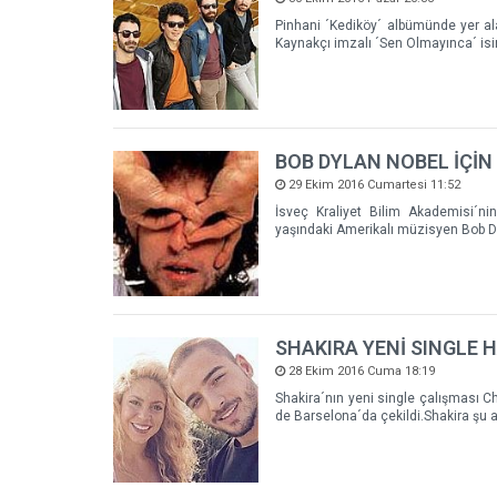
Pinhani ´Kediköy´ albümünde yer ala
Kaynakçı imzalı ´Sen Olmayınca´ isi
BOB DYLAN NOBEL İÇİ
29 Ekim 2016 Cumartesi 11:52
İsveç Kraliyet Bilim Akademisi´ni
yaşındaki Amerikalı müzisyen Bob Dy
SHAKIRA YENİ SINGLE 
28 Ekim 2016 Cuma 18:19
Shakira´nın yeni single çalışması Cha
de Barselona´da çekildi.Shakira şu 