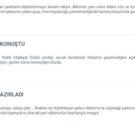
n şarkılarını kliplendirmeye devam ediyor. Albümün yeni video klibini söz ve m
mli şarkısına çeken grup, İmre Haydaroğlu yönetmenliğinde kamera karşısında geç
N KONUŞTU
n Nobel Edebiyat Ödülü verdiği, ancak kendisiyle iletişime geçemediğini açı
lan, günler sonra sessizliğini bozdu.
HAZIRLADI
ntaje satışa çıktı. , Shakira´nın Kolombiyalı şarkıcı Maluma ile söylediği şarkının 
anda İspanyolca çıkacak yeni albümünün kayıtlarıyla meşgul.