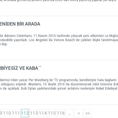
ENİDEN BİR ARADA
 ile Adriano Celentano, 11 Kasım 2016 tarihinde çıkacak yeni albümleri Le Miglio
videoklibi yayınladı. Los Angeles´da Venice Beach´de çekilen kliple tanıtılmay
 klip:
BİYESİZ VE KABA´´
ademisi´nden yazar Per Wastberg bir TV programında, kendileriyle hala bağlant
ri olduğunu söyledi. Akademi, 10 Aralık 2016´da düzenlenecek ödül törenine Bo
ğını da açıkladı. Bob Dylan şarkılarındaki şiirsel anlatımı nedeniyle Nobel Edebiya
9
110
111
112
113
114
115
116
…
»
»»