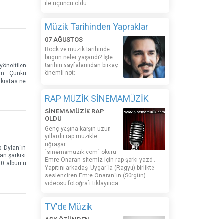
ile üçüncü oldu.
Müzik Tarihinden Yapraklar
07 AĞUSTOS
Rock ve müzik tarihinde
bugün neler yaşandı? İşte
tarihin sayfalarından birkaç
yöneltilen
önemli not:
düm. Çünkü
 kıstas ne
RAP MÜZİK SİNEMAMÜZİK
SİNEMAMÜZİK RAP
OLDU
Genç yaşına karşın uzun
yıllardır rap müzikle
uğraşan
 Dylan´ın
´sinemamuzik.com´ okuru
an şarkısı
Emre Onaran sitemiz için rap şarkı yazdı.
200 albümü
Yapıtını arkadaşı Uygar´la (Ragyu) birlikte
seslendiren Emre Onaran´ın (Sürgün)
videosu fotoğrafı tıklayınca:
TV'de Müzik