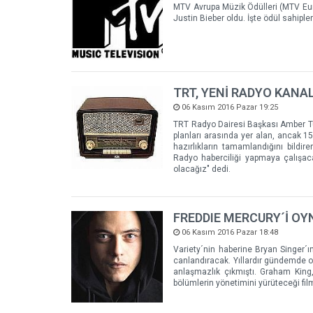
MTV Avrupa Müzik Ödülleri (MTV Eu
Justin Bieber oldu. İşte ödül sahipler
TRT, YENİ RADYO KANA
06 Kasım 2016 Pazar 19:25
TRT Radyo Dairesi Başkası Amber Tür
planları arasında yer alan, ancak 1
hazırlıkların tamamlandığını bildir
Radyo haberciliği yapmaya çalışaca
olacağız" dedi.
FREDDIE MERCURY´İ OY
06 Kasım 2016 Pazar 18:48
Variety´nin haberine Bryan Singer
canlandıracak. Yıllardır gündemde
anlaşmazlık çıkmıştı. Graham King
bölümlerin yönetimini yürüteceği f