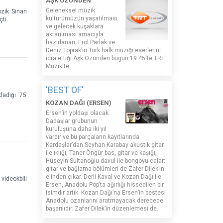
AŞK ÖZÜNDEN
Geleneksel müzik
üzik Sinan
kültürümüzün yaşatılması
ti.
ve gelecek kuşaklara
aktarılması amacıyla
hazırlanan, Erol Parlak ve
Deniz Toprak’ın Türk halk müziği eserlerini
icra ettiği Aşk Özünden bugün 19.45'te TRT
Müzik'te.
'BEST OF'
kladığı 75
KOZAN DAĞI (ERSEN)
Ersen’in yoldaşı olacak
Dadaşlar grubunun
kuruluşuna daha iki yıl
vardır ve bu parçaların kayıtlarında
Kardaşlar’dan Seyhan Karabay akustik gitar
ile ıklığı, Taner Öngür bas, gitar ve kaşığı,
Hüseyin Sultanoğlu davul ile bongoyu çalar;
gitar ve bağlama bölümleri de Zafer Dilek’in
elinden çıkar. Derli Kaval ve Kozan Dağı ile
videokbili
Ersen, Anadolu Pop’ta ağırlığı hissedilen bir
isimdir artık. Kozan Dağı’na Ersen’in bestesi
Anadolu ozanlarını aratmayacak derecede
başarılıdır; Zafer Dilek’in düzenlemesi de.