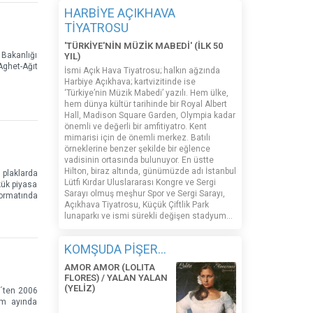
HARBİYE AÇIKHAVA
TİYATROSU
'TÜRKİYE'NİN MÜZİK MABEDİ' (İLK 50
 Bakanlığı
YIL)
Aghet-Ağıt
İsmi Açık Hava Tiyatrosu; halkın ağzında
Harbiye Açıkhava; kartvizitinde ise
‘Türkiye’nin Müzik Mabedi’ yazılı. Hem ülke,
hem dünya kültür tarihinde bir Royal Albert
Hall, Madison Square Garden, Olympia kadar
önemli ve değerli bir amfitiyatro. Kent
mimarisi için de önemli merkez. Batılı
örneklerine benzer şekilde bir eğlence
vadisinin ortasında bulunuyor. En üstte
Hilton, biraz altında, günümüzde adı İstanbul
plaklarda
Lütfi Kırdar Uluslararası Kongre ve Sergi
kük piyasa
Sarayı olmuş meşhur Spor ve Sergi Sarayı,
formatında
Açıkhava Tiyatrosu, Küçük Çiftlik Park
lunaparkı ve ismi sürekli değişen stadyum…
KOMŞUDA PİŞER...
AMOR AMOR (LOLITA
FLORES) / YALAN YALAN
(YELİZ)
5´ten 2006
sım ayında