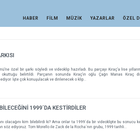
HABER
FİLM
MÜZİK
YAZARLAR
ÖZEL 
RKISI
’ne özel bir şarkı söyledi ve videoklip hazırladı. Bu parçayı Kıraç’a lise yıllar
a okuttuğu belirtildi. Parçanın sonunda Kıraç’ın oğlu Çağrı Manas Kıraç din
k ediyor. İşte çok konuşulacak ve dinlenecek o klip…
İLECEĞİNİ 1999´DA KESTİRDİLER
 olacağını kim bilebilirdi ki? Ama onlar ta 1999´da bir videoklipte bu sonucu kes
söz ediyoruz. Tom Morello ile Zack de la Rocha´nın grubu, 1999 tarihli...