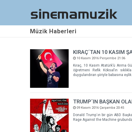
Müzik Haberleri
KIRAÇ´TAN 10 KASIM ŞA
10 Kasım 2016 Perşembe 21:06
Kıraç, 10 Kasım Atatürk’ü Anma Günü
öğretmeni Refik Köksal’ın sıklıkl
duygulandıran şiiriyle babasına eşli
TRUMP´IN BAŞKAN OLAB
09 Kasım 2016 Çarşamba 20:45
Donald Trump´ın bir gün ABD Başkanı
Rage Against the Machine grubundan 