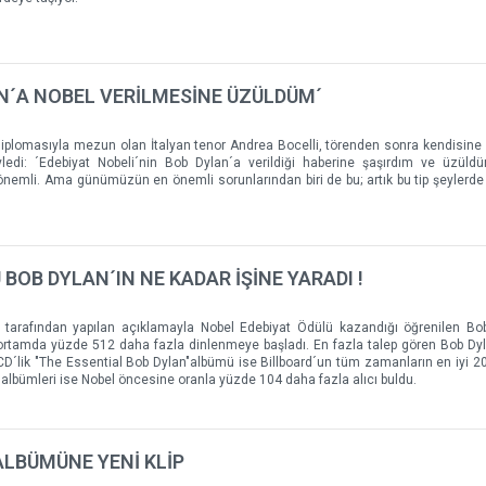
N´A NOBEL VERİLMESİNE ÜZÜLDÜM´
 diplomasıyla mezun olan İtalyan tenor Andrea Bocelli, törenden sonra kendisine 
öyledi: ´Edebiyat Nobeli´nin Bob Dylan´a verildiği haberine şaşırdım ve üzül
nemli. Ama günümüzün en önemli sorunlarından biri de bu; artık bu tip şeylerde
BOB DYLAN´IN NE KADAR İŞİNE YARADI !
arafından yapılan açıklamayla Nobel Edebiyat Ödülü kazandığı öğrenilen Bob
al ortamda yüzde 512 daha fazla dinlenmeye başladı. En fazla talep gören Bob Dyl
ft CD´lik "The Essential Bob Dylan"albümü ise Billboard´un tüm zamanların en iyi 
n albümleri ise Nobel öncesine oranla yüzde 104 daha fazla alıcı buldu.
ALBÜMÜNE YENİ KLİP