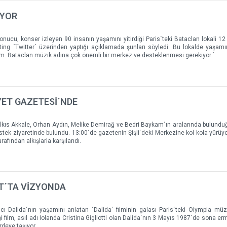
IYOR
sonucu, konser izleyen 90 insanın yaşamını yitirdiği Paris´teki Bataclan lokali 1
Sting ´Twitter´ üzerinden yaptığı açıklamada şunları söyledi: Bu lokalde yaşamın
m. Bataclan müzik adına çok önemli bir merkez ve desteklenmesi gerekiyor.´
ET GAZETESİ´NDE
lkıs Akkale, Orhan Aydın, Melike Demirağ ve Bedri Baykam´ın aralarında bulunduğ
ek ziyaretinde bulundu. 13:00´de gazetenin Şişli´deki Merkezine kol kola yürüy
rafından alkışlarla karşılandı.
AT´TA VİZYONDA
ıcı Dalida´nın yaşamını anlatan ´Dalida´ filminin galası Paris´teki Olympia mü
 film, asıl adı Iolanda Cristina Gigliotti olan Dalida´nın 3 Mayıs 1987´de sona ermi
deye taşıyor.