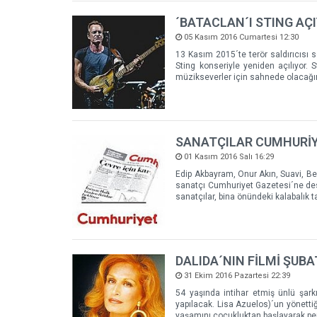
´BATACLAN´I STING AÇ
05 Kasım 2016 Cumartesi 12:30
13 Kasım 2015´te terör saldırıcısı 
Sting konseriyle yeniden açılıyor. 
müzikseverler için sahnede olacağı
SANATÇILAR CUMHURİY
01 Kasım 2016 Salı 16:29
Edip Akbayram, Onur Akın, Suavi, Be
sanatçı Cumhuriyet Gazetesi´ne dest
sanatçılar, bina önündeki kalabalık ta
DALIDA´NIN FİLMİ ŞUB
31 Ekim 2016 Pazartesi 22:39
54 yaşında intihar etmiş ünlü şark
yapılacak. Lisa Azuelos)´un yönettiği
yaşamını çocukluktan başlayarak per