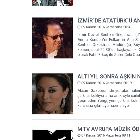
İZMİR´DE ATATÜRK´Ü 
09 Kasım 2016 Çarşamba 20:31
İzmir Devlet Senfoni Orkestrası (İ
Anma Konseri"ni Folkart´ın Ana S
Senfoni Orkestrası Müdürlüğü, Büyük
konser, saat 20.30´da başlayacak. 
olarak Fatih Erkoç ile Zafer Çebi Qua
ALTI YIL SONRA AŞKIN
09 Kasım 2016 Çarşamba 20:19
Akşam Gazetesi´nde yer alan habere 
şarkılar bekliyor ama artık öyle şa
geçmeden Yengi, yeni şarkılar bulmay
karşısına çıkmaya hazırlanıyor.
MTV AVRUPA MÜZİK ÖDÜ
07 Kasım 2016 Pazartesi 08:11