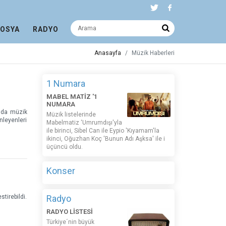
DOSYA
RADYO
Anasayfa
Müzik Haberleri
1 Numara
MABEL MATİZ '1
NUMARA
ında müzik
Müzik listelerinde
leyenleri
Mabelmatiz ‘Umrumdışı'yla
ile birinci, Sibel Can ile Eypio 'Kıyamam'la
ikinci, Oğuzhan Koç 'Bunun Adı Aşksa' ile i
üçüncü oldu.
Konser
Radyo
tirebildi.
RADYO LİSTESİ
Türkiye´nin büyük