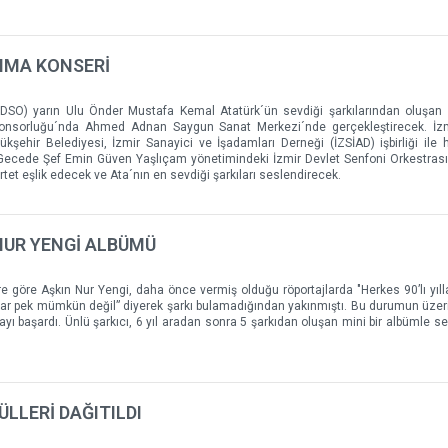
ANMA KONSERİ
ZDSO) yarın Ulu Önder Mustafa Kemal Atatürk´ün sevdiği şarkılarından oluşan 
ponsorluğu´nda Ahmed Adnan Saygun Sanat Merkezi´nde gerçekleştirecek. İzm
şehir Belediyesi, İzmir Sanayici ve İşadamları Derneği (İZSİAD) işbirliği ile 
Gecede Şef Emin Güven Yaşlıçam yönetimindeki İzmir Devlet Senfoni Orkestrası
rtet eşlik edecek ve Ata´nın en sevdiği şarkıları seslendirecek.
 NUR YENGİ ALBÜMÜ
göre Aşkın Nur Yengi, daha önce vermiş olduğu röportajlarda "Herkes 90’lı yılla
rkılar pek mümkün değil” diyerek şarkı bulamadığından yakınmıştı. Bu durumun üze
ı başardı. Ünlü şarkıcı, 6 yıl aradan sonra 5 şarkıdan oluşan mini bir albümle se
LLERİ DAĞITILDI