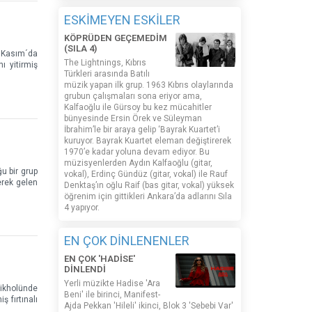
ESKİMEYEN ESKİLER
KÖPRÜDEN GEÇEMEDİM
(SILA 4)
2 Kasım´da
The Lightnings, Kıbrıs
ı yitirmiş
Türkleri arasında Batılı
müzik yapan ilk grup. 1963 Kıbrıs olaylarında
grubun çalışmaları sona eriyor ama,
Kalfaoğlu ile Gürsoy bu kez mücahitler
bünyesinde Ersin Örek ve Süleyman
İbrahim’le bir araya gelip ‘Bayrak Kuartet’i
kuruyor. Bayrak Kuartet eleman değiştirerek
1970’e kadar yoluna devam ediyor. Bu
müzisyenlerden Aydın Kalfaoğlu (gitar,
u bir grup
vokal), Erdinç Gündüz (gitar, vokal) ile Rauf
erek gelen
Denktaş’ın oğlu Raif (bas gitar, vokal) yüksek
öğrenim için gittikleri Ankara’da adlarını Sıla
4 yapıyor.
EN ÇOK DİNLENENLER
EN ÇOK 'HADİSE'
DİNLENDİ
Yerli müzikte Hadise 'Ara
zikholünde
Beni' ile birinci, Manifest-
ş fırtınalı
Ajda Pekkan 'Hileli' ikinci, Blok 3 'Sebebi Var'