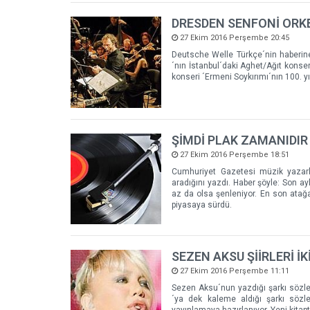
DRESDEN SENFONİ ORKE
27 Ekim 2016 Perşembe 20:45
Deutsche Welle Türkçe´nin haberine
´nın İstanbul´daki Aghet/Ağıt konseri
konseri ´Ermeni Soykırımı´nın 100. y
ŞİMDİ PLAK ZAMANIDIR
27 Ekim 2016 Perşembe 18:51
Cumhuriyet Gazetesi müzik yazarla
aradığını yazdı. Haber şöyle: Son a
az da olsa şenleniyor. En son atağa
piyasaya sürdü.
SEZEN AKSU ŞİİRLERİ İK
27 Ekim 2016 Perşembe 11:11
Sezen Aksu´nun yazdığı şarkı sözler
´ya dek kaleme aldığı şarkı sözler
yayınlamaya hazırlanıyor. Yeni kitapt