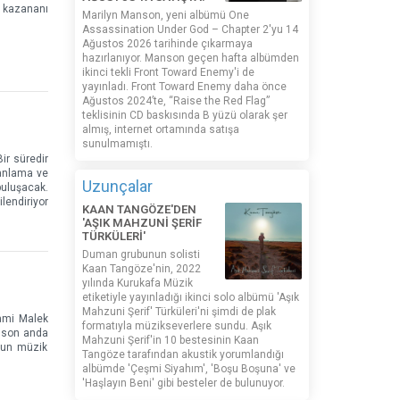
n kazananı
Marilyn Manson, yeni albümü One
Assassination Under God – Chapter 2'yu 14
Ağustos 2026 tarihinde çıkarmaya
hazırlanıyor. Manson geçen hafta albümden
ikinci tekli Front Toward Enemy'i de
yayınladı. Front Toward Enemy daha önce
Ağustos 2024’te, “Raise the Red Flag”
teklisinin CD baskısında B yüzü olarak şer
almış, internet ortamında satışa
sunulmamıştı.
ir süredir
lanlama ve
Uzunçalar
buluşacak.
lendiriyor
KAAN TANGÖZE'DEN
'AŞIK MAHZUNİ ŞERİF
TÜRKÜLERİ'
Duman grubunun solisti
Kaan Tangöze'nin, 2022
yılında Kurukafa Müzik
etiketiyle yayınladığı ikinci solo albümü 'Aşık
Mahzuni Şerif' Türküleri'ni şimdi de plak
Rami Malek
formatıyla müzikseverlere sundu. Aşık
, son anda
Mahzuni Şerif'in 10 bestesinin Kaan
r´un müzik
Tangöze tarafından akustik yorumlandığı
albümde 'Çeşmi Siyahım', 'Boşu Boşuna' ve
'Haşlayın Beni' gibi besteler de bulunuyor.