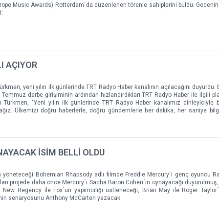
rope Music Awards) Rotterdam´da düzenlenen törenle sahiplerini buldu. Geceni
i:
LI AÇIYOR
kmen, yeni yılın ilk günlerinde TRT Radyo Haber kanalının açılacağını duyurdu. B
5 Temmuz darbe girişiminin ardından hızlandırdıkları TRT Radyo Haber ile ilgili p
en Türkmen, "Yeni yılın ilk günlerinde TRT Radyo Haber kanalımız dinleyiciyle 
ğız. Ülkemizi doğru haberlerle, doğru gündemlerle her dakika, her saniye bilgi
NAYACAK İSİM BELLİ OLDU
´ın yöneteceği Bohemian Rhapsody adlı filmde Freddie Mercury´i genç oyuncu 
 olan projede daha önce Mercury´i Sacha Baron Cohen´ın oynayacağı duyurulmuş
, New Regency ile Fox´un yapımcılığı üstleneceği, Brian May ile Roger Taylo
ilmin senaryosunu Anthony McCarten yazacak.