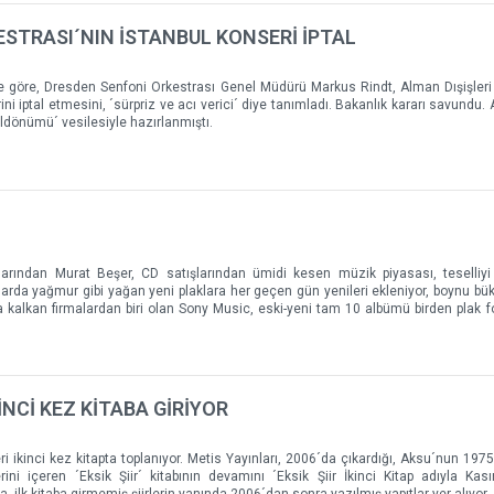
STRASI´NIN İSTANBUL KONSERİ İPTAL
 göre, Dresden Senfoni Orkestrası Genel Müdürü Markus Rindt, Alman Dışişleri
ni iptal etmesini, ´sürpriz ve acı verici´ diye tanımladı. Bakanlık kararı savundu. 
ıldönümü´ vesilesiyle hazırlanmıştı.
rından Murat Beşer, CD satışlarından ümidi kesen müzik piyasası, teselliyi 
ylarda yağmur gibi yağan yeni plaklara her geçen gün yenileri ekleniyor, boynu bü
 kalkan firmalardan biri olan Sony Music, eski-yeni tam 10 albümü birden plak 
İNCİ KEZ KİTABA GİRİYOR
i ikinci kez kitapta toplanıyor. Metis Yayınları, 2006´da çıkardığı, Aksu´nun 197
ini içeren ´Eksik Şiir´ kitabının devamını ´Eksik Şiir İkinci Kitap adıyla Ka
a, ilk kitaba girmemiş şiirlerin yanında 2006´dan sonra yazılmış yapıtlar yer alıyor.