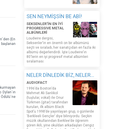
SEN NEYMİŞSİN BE ABİ!
SEKSENLER'İN EN İYİ
PROGRESSIVE METAL
ALBÜMLERİ
Loudwire dergisi,
ri´den (En
Seksenler'in en önemli on bir albümünü
a başlanan
seçti ve sıraladı; her sanatçıdan en fazla iki
albümü değerlendirdi. İşte Loudwire'ın
80'lerin en iyi progresif metal albümleri
sıralaması:
NELER DİNLEDİK BİZ, NELER...
AUDIOFACT
ı kurmayan
1996’da Boston’da
b Dylan´ın
Mehmet Ali Sanlıkol
t Ödülü´ne
(tuşlular, vokal) ile Onur
Türkmen (gitar) tarafından
kurulan, ilk albüm Black
Spot’u 1998’de yayınlayan grup, o günlerde
‘Berkleeli Gençler’ diye biliniyordu. Seçkin
müzik okullarından Berklee’de öğrenim
gören ikili, yine okuldan arkadaşları Cengiz