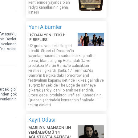
kentlerinde yayında olan
radyo kanallarının geniş
listesi
Yeni Albümler
"Atatürk´ü
U2'DAN YENİ TEKLİ:
ir Devlet
'FIREFLIES'
hazırlanan
U2 grubu yeni tekli ile geri
´na solist
döndü. Street of Dreams'in
yayınlanmasından sadece birkaç hafta
sonra, İrlandalı grup Hollandalı DJ ve
prodüktör Martin Garrix'le çalıştıkları
Fireflies'ı çıkardı. Şarkı, 17 Temmuz'da
Garrix'in Belçika'daki Tomorrowland
festivalinin kapanış setinde ilk kez çalındı ​​ve
sürpriz bir şekilde The Edge de sahneye
rdaki gibi
çıkarak şarkıyı canlı olarak seslendirdi.
rinden çok
Ertesi gece, prodüktör Fireflies'ı Kanada'nın
venlerinin
Quebec şehrindeki konserinin finalinde
tekrar dinletti.
Kayıt Odası
MARILYN MANSON'UN
YENİALBÜMÜ 14
AĞUSTOS'TA SATIŞTA!