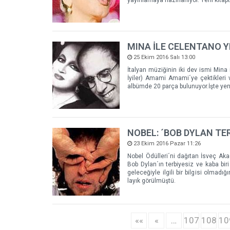
MINA İLE CELENTANO Y
25 Ekim 2016 Salı 13:00
İtalyan müziğinin iki dev ismi Mina
İyiler) Amami Amami´ye çektikleri 
albümde 20 parça bulunuyor.İşte yeni
NOBEL: ´BOB DYLAN TER
23 Ekim 2016 Pazar 11:26
Nobel Ödülleri´ni dağıtan İsveç Ak
Bob Dylan´ın terbiyesiz ve kaba bi
geleceğiyle ilgili bir bilgisi olmadı
layık görülmüştü.
««
«
…
107
108
10