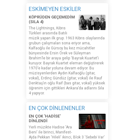
ESKİMEYEN ESKİLER
KÖPRÜDEN GEÇEMEDİM
(SILA 4)
The Lightnings, Kıbrıs
Türkleri arasında Batılı
müzik yapan ilk grup. 1963 Kıbrıs olaylarında
grubun çalışmaları sona eriyor ama,
Kalfaoğlu ile Gürsoy bu kez mücahitler
bünyesinde Ersin Örek ve Süleyman
İbrahim’le bir araya gelip ‘Bayrak Kuartet’i
kuruyor. Bayrak Kuartet eleman değiştirerek
1970’e kadar yoluna devam ediyor. Bu
müzisyenlerden Aydın Kalfaoğlu (gitar,
vokal), Erdinç Gündüz (gitar, vokal) ile Rauf
Denktaş’ın oğlu Raif (bas gitar, vokal) yüksek
öğrenim için gittikleri Ankara’da adlarını Sıla
4 yapıyor.
EN ÇOK DİNLENENLER
EN ÇOK 'HADİSE'
DİNLENDİ
Yerli müzikte Hadise 'Ara
Beni' ile birinci, Manifest-
Ajda Pekkan 'Hileli' ikinci, Blok 3 'Sebebi Var'