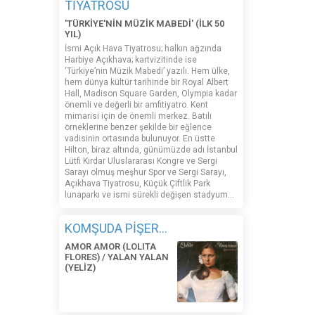
TİYATROSU
'TÜRKİYE'NİN MÜZİK MABEDİ' (İLK 50
YIL)
İsmi Açık Hava Tiyatrosu; halkın ağzında
Harbiye Açıkhava; kartvizitinde ise
‘Türkiye’nin Müzik Mabedi’ yazılı. Hem ülke,
hem dünya kültür tarihinde bir Royal Albert
Hall, Madison Square Garden, Olympia kadar
önemli ve değerli bir amfitiyatro. Kent
mimarisi için de önemli merkez. Batılı
örneklerine benzer şekilde bir eğlence
vadisinin ortasında bulunuyor. En üstte
Hilton, biraz altında, günümüzde adı İstanbul
Lütfi Kırdar Uluslararası Kongre ve Sergi
Sarayı olmuş meşhur Spor ve Sergi Sarayı,
Açıkhava Tiyatrosu, Küçük Çiftlik Park
lunaparkı ve ismi sürekli değişen stadyum…
KOMŞUDA PİŞER...
AMOR AMOR (LOLITA
FLORES) / YALAN YALAN
(YELİZ)