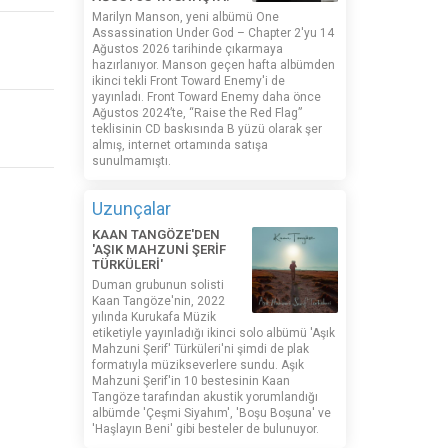
Marilyn Manson, yeni albümü One
Assassination Under God – Chapter 2'yu 14
Ağustos 2026 tarihinde çıkarmaya
hazırlanıyor. Manson geçen hafta albümden
ikinci tekli Front Toward Enemy'i de
yayınladı. Front Toward Enemy daha önce
Ağustos 2024’te, “Raise the Red Flag”
teklisinin CD baskısında B yüzü olarak şer
almış, internet ortamında satışa
sunulmamıştı.
Uzunçalar
KAAN TANGÖZE'DEN
'AŞIK MAHZUNİ ŞERİF
TÜRKÜLERİ'
Duman grubunun solisti
Kaan Tangöze'nin, 2022
yılında Kurukafa Müzik
etiketiyle yayınladığı ikinci solo albümü 'Aşık
Mahzuni Şerif' Türküleri'ni şimdi de plak
formatıyla müzikseverlere sundu. Aşık
Mahzuni Şerif'in 10 bestesinin Kaan
Tangöze tarafından akustik yorumlandığı
albümde 'Çeşmi Siyahım', 'Boşu Boşuna' ve
'Haşlayın Beni' gibi besteler de bulunuyor.