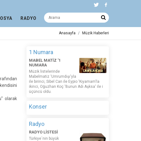
DOSYA
RADYO
Anasayfa
Müzik Haberleri
1 Numara
MABEL MATİZ '1
NUMARA
Müzik listelerinde
Mabelmatiz ‘Umrumdışı'yla
rafından
ile birinci, Sibel Can ile Eypio 'Kıyamam'la
kendisini
ikinci, Oğuzhan Koç 'Bunun Adı Aşksa' ile i
üçüncü oldu.
" olarak
Konser
Radyo
RADYO LİSTESİ
Türkiye´nin büyük