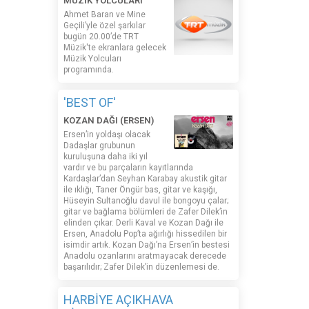
MÜZİK YOLCULARI
Ahmet Baran ve Mine
Geçili’yle özel şarkılar
bugün 20.00’de TRT
Müzik'te ekranlara gelecek
Müzik Yolcuları
programında.
'BEST OF'
KOZAN DAĞI (ERSEN)
Ersen’in yoldaşı olacak
Dadaşlar grubunun
kuruluşuna daha iki yıl
vardır ve bu parçaların kayıtlarında
Kardaşlar’dan Seyhan Karabay akustik gitar
ile ıklığı, Taner Öngür bas, gitar ve kaşığı,
Hüseyin Sultanoğlu davul ile bongoyu çalar;
gitar ve bağlama bölümleri de Zafer Dilek’in
elinden çıkar. Derli Kaval ve Kozan Dağı ile
Ersen, Anadolu Pop’ta ağırlığı hissedilen bir
isimdir artık. Kozan Dağı’na Ersen’in bestesi
Anadolu ozanlarını aratmayacak derecede
başarılıdır; Zafer Dilek’in düzenlemesi de.
HARBİYE AÇIKHAVA