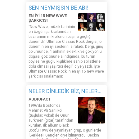
SEN NEYMİŞSİN BE ABİ!
EN İYİ 15 NEW WAVE
ŞARKICISI
"New Wave, müzik tarihinin
en özgün şarkıcılarından
bazılarının mikrofonun başına geçtiği
dönemdi." Ultimate Classic Rock dergisi, o
dönemin en iyi seslerini sıraladı. Dergi, giriş
bölümünde, "Tarihinin eklektik ve çok yönlü
doğası göz önüne alındığında, bu türün
böylesine güçlü kişiliklere sahip solistlerle
dolu olması şaşırtıcı değil" diye yazdı. İşte
Ultimate Classic Rock'ın en iyi 15 new wave
şarkıcısı sıralaması:
NELER DİNLEDİK BİZ, NELER...
AUDIOFACT
1996’da Boston’da
Mehmet Ali Sanlıkol
(tuşlular, vokal) ile Onur
Türkmen (gitar) tarafından
kurulan, ilk albüm Black
Spot’u 1998’de yayınlayan grup, o günlerde
‘Berkleeli Gençler’ diye biliniyordu. Seçkin