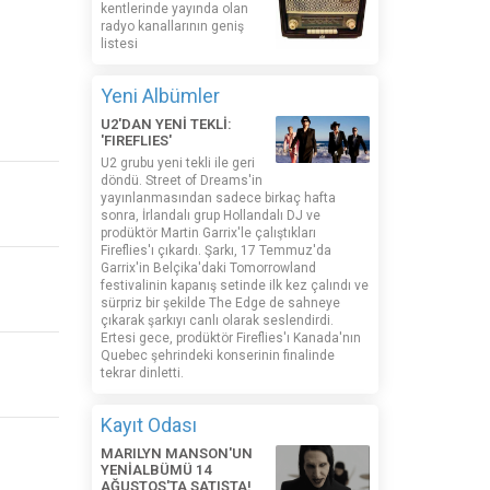
kentlerinde yayında olan
radyo kanallarının geniş
listesi
Yeni Albümler
U2'DAN YENİ TEKLİ:
'FIREFLIES'
U2 grubu yeni tekli ile geri
döndü. Street of Dreams'in
yayınlanmasından sadece birkaç hafta
sonra, İrlandalı grup Hollandalı DJ ve
prodüktör Martin Garrix'le çalıştıkları
Fireflies'ı çıkardı. Şarkı, 17 Temmuz'da
Garrix'in Belçika'daki Tomorrowland
festivalinin kapanış setinde ilk kez çalındı ​​ve
sürpriz bir şekilde The Edge de sahneye
çıkarak şarkıyı canlı olarak seslendirdi.
Ertesi gece, prodüktör Fireflies'ı Kanada'nın
Quebec şehrindeki konserinin finalinde
tekrar dinletti.
Kayıt Odası
MARILYN MANSON'UN
YENİALBÜMÜ 14
AĞUSTOS'TA SATIŞTA!