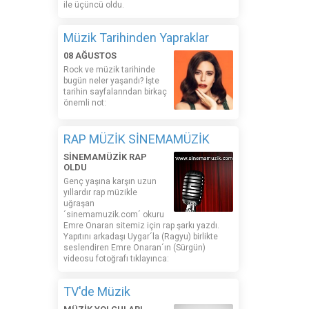
ile üçüncü oldu.
Müzik Tarihinden Yapraklar
08 AĞUSTOS
Rock ve müzik tarihinde
bugün neler yaşandı? İşte
tarihin sayfalarından birkaç
önemli not:
RAP MÜZİK SİNEMAMÜZİK
SİNEMAMÜZİK RAP
OLDU
Genç yaşına karşın uzun
yıllardır rap müzikle
uğraşan
´sinemamuzik.com´ okuru
Emre Onaran sitemiz için rap şarkı yazdı.
Yapıtını arkadaşı Uygar´la (Ragyu) birlikte
seslendiren Emre Onaran´ın (Sürgün)
videosu fotoğrafı tıklayınca:
TV'de Müzik