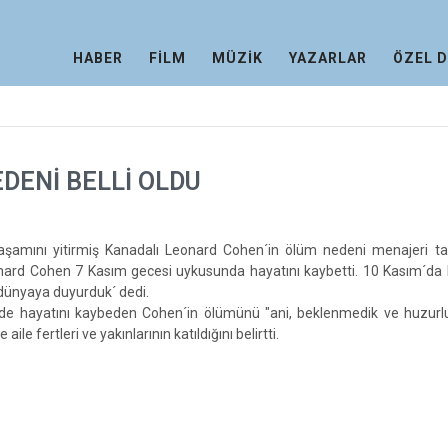
HABER
FİLM
MÜZİK
YAZARLAR
ÖZEL 
DENİ BELLİ OLDU
şamını yitirmiş Kanadalı Leonard Cohen´in ölüm nedeni menajeri ta
eonard Cohen 7 Kasım gecesi uykusunda hayatını kaybetti. 10 Kasım´da 
dünyaya duyurduk´ dedi.
nde hayatını kaybeden Cohen´in ölümünü "ani, beklenmedik ve huzurlu
ile fertleri ve yakınlarının katıldığını belirtti.