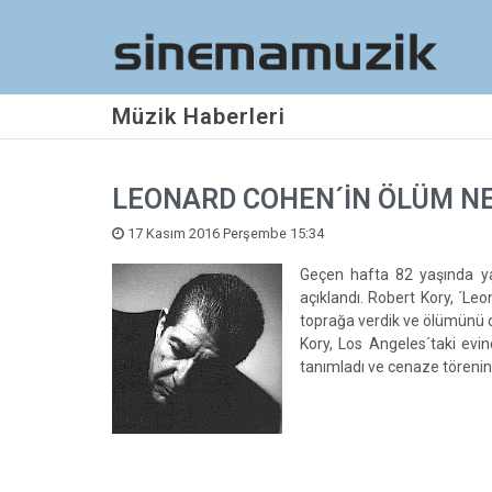
Müzik Haberleri
LEONARD COHEN´İN ÖLÜM NE
17 Kasım 2016 Perşembe 15:34
Geçen hafta 82 yaşında ya
açıklandı. Robert Kory, ´L
toprağa verdik ve ölümünü 
Kory, Los Angeles´taki evi
tanımladı ve cenaze törenine a