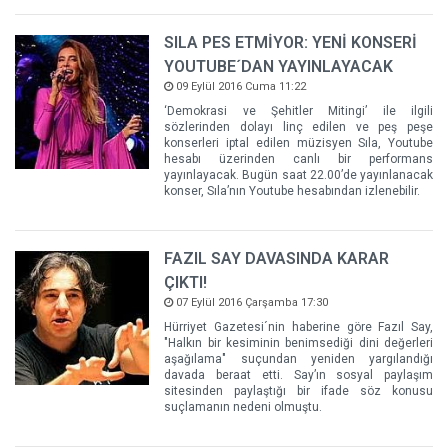
SILA PES ETMİYOR: YENİ KONSERİ
YOUTUBE´DAN YAYINLAYACAK
09 Eylül 2016 Cuma 11:22
‘Demokrasi ve Şehitler Mitingi’ ile ilgili
sözlerinden dolayı linç edilen ve peş peşe
konserleri iptal edilen müzisyen Sıla, Youtube
hesabı üzerinden canlı bir performans
yayınlayacak. Bugün saat 22.00’de yayınlanacak
konser, Sıla’nın Youtube hesabından izlenebilir.
FAZIL SAY DAVASINDA KARAR
ÇIKTI!
07 Eylül 2016 Çarşamba 17:30
Hürriyet Gazetesi´nin haberine göre Fazıl Say,
"Halkın bir kesiminin benimsediği dini değerleri
aşağılama" suçundan yeniden yargılandığı
davada beraat etti. Say’ın sosyal paylaşım
sitesinden paylaştığı bir ifade söz konusu
suçlamanın nedeni olmuştu.