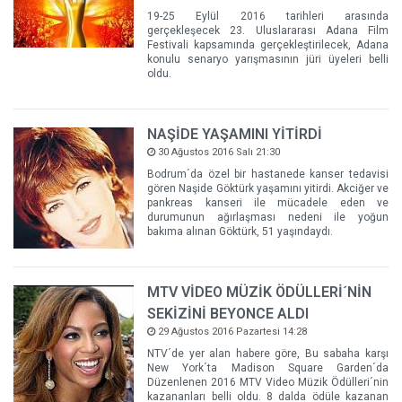
19-25 Eylül 2016 tarihleri arasında
gerçekleşecek 23. Uluslararası Adana Film
Festivali kapsamında gerçekleştirilecek, Adana
konulu senaryo yarışmasının jüri üyeleri belli
oldu.
NAŞİDE YAŞAMINI YİTİRDİ
30 Ağustos 2016 Salı 21:30
Bodrum´da özel bir hastanede kanser tedavisi
gören Naşide Göktürk yaşamını yitirdi. Akciğer ve
pankreas kanseri ile mücadele eden ve
durumunun ağırlaşması nedeni ile yoğun
bakıma alınan Göktürk, 51 yaşındaydı.
MTV VİDEO MÜZİK ÖDÜLLERİ´NİN
SEKİZİNİ BEYONCE ALDI
29 Ağustos 2016 Pazartesi 14:28
NTV´de yer alan habere göre, Bu sabaha karşı
New York´ta Madison Square Garden´da
Düzenlenen 2016 MTV Video Müzik Ödülleri´nin
kazananları belli oldu. 8 dalda ödüle kazanan