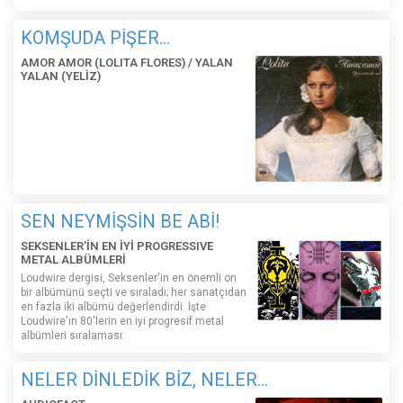
KOMŞUDA PİŞER...
AMOR AMOR (LOLITA FLORES) / YALAN
YALAN (YELİZ)
SEN NEYMİŞSİN BE ABİ!
SEKSENLER'İN EN İYİ PROGRESSIVE
METAL ALBÜMLERİ
Loudwire dergisi, Seksenler'in en önemli on
bir albümünü seçti ve sıraladı; her sanatçıdan
en fazla iki albümü değerlendirdi. İşte
Loudwire'ın 80'lerin en iyi progresif metal
albümleri sıralaması:
NELER DİNLEDİK BİZ, NELER...