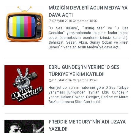
MÜZİĞİN DEVLERİ ACUN MEDYA´YA
DAVA AÇTI
07 Eylül 2016 Çarşamba 15:02
“O Ses Türkiye”, “Rising Star” ve “O Ses
Çocuklar” yarışmalarında bugüne kadar hiçbir
bedel ödemeksizin eserlerini izinsiz kullandığı
Şehrazat, Sezen Aksu, Günay Çoban ve Fikret
Şenes’in varisleri Acun Medya’ ya dava açtı.
EBRU GÜNDEŞ´İN YERİNE ´O SES
TÜRKİYE´YE KİM KATILDI!
07 Eylül 2016 Çarşamba 12:48
Hurriyet.com.tr´nin haberine göre O Ses Türkiye
yarışması jüriliğinden ayrılan Ebru Gündeş´in
yerine, Hakan-Gökhan Özoğuz, Hadise ve Murat
Boz´un arasına Sibel Can katıldı.
FREDDIE MERCURY´NİN ADI UZAYA
YAZILDI!