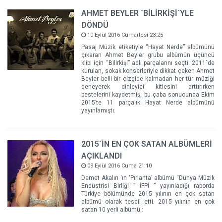
AHMET BEYLER ´BİLİRKİŞİ´YLE
DÖNDÜ
10 Eylül 2016 Cumartesi 23:25
Pasaj Müzik etiketiyle “Hayat Nerde” albümünü
çıkaran Ahmet Beyler grubu albümün üçüncü
klibi için “Bilirkişi” adlı parçalarını seçti. 2011´de
kurulan, sokak konserleriyle dikkat çeken Ahmet
Beyler belli bir çizgide kalmadan her tür müziği
deneyerek dinleyici kitlesini arttırırken
bestelerini kaydetmiş, bu çaba sonucunda Ekim
2015’te 11 parçalık Hayat Nerde albümünü
yayınlamıştı.
2015´İN EN ÇOK SATAN ALBÜMLERİ
AÇIKLANDI
09 Eylül 2016 Cuma 21:10
Demet Akalın ‘ın ‘Pırlanta’ albümü “Dünya Müzik
Endüstrisi Birliği ” İFPİ ” yayınladığı raporda
Türkiye bölümünde 2015 yılının en çok satan
albümü olarak tescil etti. 2015 yılının en çok
satan 10 yerli albümü :