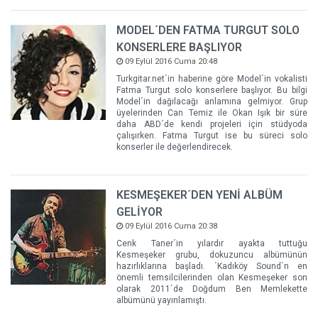
MODEL´DEN FATMA TURGUT SOLO
KONSERLERE BAŞLIYOR
09 Eylül 2016 Cuma 20:48
Turkgitar.net´in haberine göre Model´in vokalisti
Fatma Turgut solo konserlere başlıyor. Bu bilgi
Model´in dağılacağı anlamına gelmiyor. Grup
üyelerinden Can Temiz ile Okan Işık bir süre
daha ABD´de kendi projeleri için stüdyoda
çalışırken. Fatma Turgut ise bu süreci solo
konserler ile değerlendirecek.
KESMEŞEKER´DEN YENİ ALBÜM
GELİYOR
09 Eylül 2016 Cuma 20:38
Cenk Taner´in yılardır ayakta tuttuğu
Kesmeşeker grubu, dokuzuncu albümünün
hazırlıklarına başladı. ´Kadıköy Sound`n en
önemli temsilcilerinden olan Kesmeşeker son
olarak 2011`de Doğdum Ben Memlekette
albümünü yayınlamıştı.