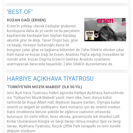
'BEST OF'
KOZAN DAĞI (ERSEN)
Ersen’in yoldaşı olacak Dadaşlar grubunun
kuruluşuna daha iki yıl vardır ve bu parçaların
kayıtlarında Kardaşlar’dan Seyhan Karabay
akustik gitar ile ıklığı, Taner Öngür bas, gitar
ve kaşığı, Hüseyin Sultanoğlu davul ile
bongoyu çalar; gitar ve bağlama bölümleri de Zafer Dilek’in elinden çıkar.
Derli Kaval ve Kozan Dağı ile Ersen, Anadolu Pop’ta ağırlığı hissedilen bir
isimdir artık. Kozan Dağı’na Ersen’in bestesi Anadolu ozanlarını
aratmayacak derecede başarılıdır; Zafer Dilek’in düzenlemesi de.
HARBİYE AÇIKHAVA TİYATROSU
'TÜRKİYE'NİN MÜZİK MABEDİ' (İLK 50 YIL)
İsmi Açık Hava Tiyatrosu; halkın ağzında Harbiye Açıkhava; kartvizitinde
ise ‘Türkiye’nin Müzik Mabedi’ yazılı. Hem ülke, hem dünya kültür
tarihinde bir Royal Albert Hall, Madison Square Garden, Olympia kadar
önemli ve değerli bir amfitiyatro. Kent mimarisi için de önemli merkez.
Batılı örneklerine benzer şekilde bir eğlence vadisinin ortasında
bulunuyor. En üstte Hilton, biraz altında, günümüzde adı İstanbul Lütfi
Kırdar Uluslararası Kongre ve Sergi Sarayı olmuş meşhur Spor ve Sergi
Sarayı, Açıkhava Tiyatrosu, Küçük Çiftlik Park lunaparkı ve ismi sürekli
değişen stadyum…