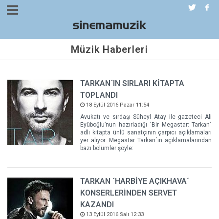
Müzik Haberleri
TARKAN´IN SIRLARI KİTAPTA
TOPLANDI
18 Eylül 2016 Pazar 11:54
Avukatı ve sırdaşı Süheyl Atay ile gazeteci Ali
Eyüboğlu’nun hazırladığı ´Bir Megastar: Tarkan´
adlı kitapta ünlü sanatçının çarpıcı açıklamaları
yer alıyor. Megastar Tarkan´ın açıklamalarından
bazı bölümler şöyle:
TARKAN ´HARBİYE AÇIKHAVA´
KONSERLERİNDEN SERVET
KAZANDI
13 Eylül 2016 Salı 12:33