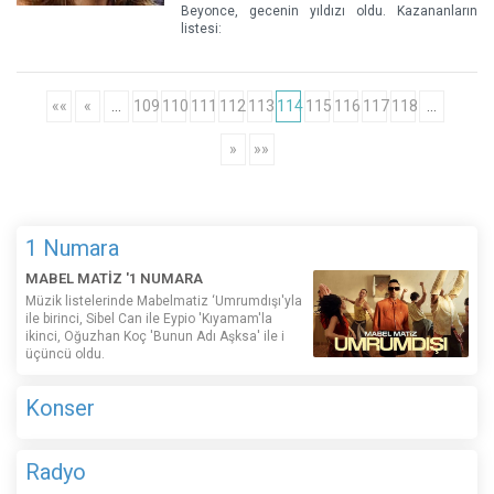
Beyonce, gecenin yıldızı oldu. Kazananların
listesi:
««
«
…
109
110
111
112
113
114
115
116
117
118
…
»
»»
1 Numara
MABEL MATİZ '1 NUMARA
Müzik listelerinde Mabelmatiz ‘Umrumdışı'yla
ile birinci, Sibel Can ile Eypio 'Kıyamam'la
ikinci, Oğuzhan Koç 'Bunun Adı Aşksa' ile i
üçüncü oldu.
Konser
Radyo