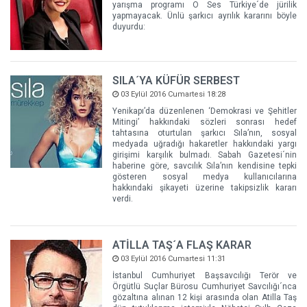
yarışma programı O Ses Türkiye´de jürilik
yapmayacak. Ünlü şarkıcı ayrılık kararını böyle
duyurdu:
SILA´YA KÜFÜR SERBEST
03 Eylül 2016 Cumartesi 18:28
Yenikapı’da düzenlenen ‘Demokrasi ve Şehitler
Mitingi’ hakkındaki sözleri sonrası hedef
tahtasına oturtulan şarkıcı Sıla’nın, sosyal
medyada uğradığı hakaretler hakkındaki yargı
girişimi karşılık bulmadı. Sabah Gazetesi´nin
haberine göre, savcılık Sıla’nın kendisine tepki
gösteren sosyal medya kullanıcılarına
hakkındaki şikayeti üzerine takipsizlik kararı
verdi.
ATİLLA TAŞ´A FLAŞ KARAR
03 Eylül 2016 Cumartesi 11:31
İstanbul Cumhuriyet Başsavcılığı Terör ve
Örgütlü Suçlar Bürosu Cumhuriyet Savcılığı´nca
gözaltına alınan 12 kişi arasında olan Atilla Taş