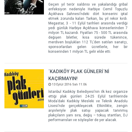
Geçen yıl terör saldırısı ve yakalandığı gribal
enfeksiyon nedeniyle Harbiye Cemil Topuzlu
Açıkhava Sahnesi’ndeki dört konserini iptal
etmek zorunda kalan Tarkan, bu yıl rekor kırdı.
Megastar, 3 - 11 Eylül tarihleri arasında verdiği
yedi günlük Harbiye Açıkhava konserlerinden 7
milyon TL kazandı. Fiyatları 75 - 500 TL arasında
değişen biletler, kısa sürede tükenince,
merdiven boşlukları 112 TL’den satılan sanatçı,
sponsorlardan gelen ücretlerle, her bir
konserinden 1 milyon TL gelir elde etti.
´KADIKÖY PLAK GÜNLERİ´Nİ
KAÇIRMAYIN!
13 Eylül 2016 Salı 11:06
İstanbul Kadıköy Belediyesi’nin ilk kez organize
ettiği plak günleri 24-25 Eylül tarihlerinde
Moda’daki Kadıköy Mesleki ve Teknik Anadolu
Lisesi’nde gerçekleşecek. Etkinlikte, zengin
arşivleriyle plak satışı yapacak tanınmış
plakçıların yanı sıra, değiş – tokuş stantları, DJ
performansları ve söyleşiler de yer alacak.