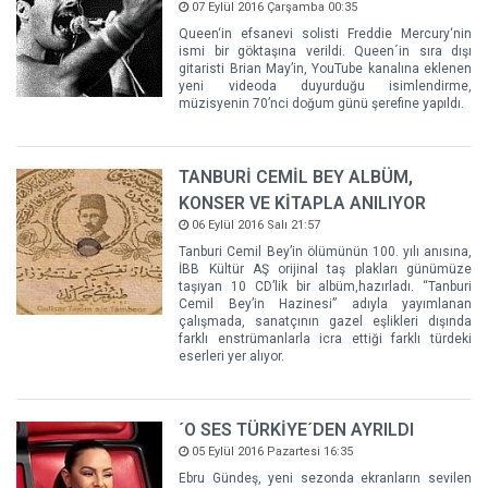
07 Eylül 2016 Çarşamba 00:35
Queen‘in efsanevi solisti Freddie Mercury‘nin
ismi bir göktaşına verildi. Queen´in sıra dışı
gitaristi Brian May’in, YouTube kanalına eklenen
yeni videoda duyurduğu isimlendirme,
müzisyenin 70’nci doğum günü şerefine yapıldı.
TANBURİ CEMİL BEY ALBÜM,
KONSER VE KİTAPLA ANILIYOR
06 Eylül 2016 Salı 21:57
Tanburi Cemil Bey’in ölümünün 100. yılı anısına,
İBB Kültür AŞ orijinal taş plakları günümüze
taşıyan 10 CD’lik bir albüm,hazırladı. “Tanburi
Cemil Bey’in Hazinesi” adıyla yayımlanan
çalışmada, sanatçının gazel eşlikleri dışında
farklı enstrümanlarla icra ettiği farklı türdeki
eserleri yer alıyor.
´O SES TÜRKİYE´DEN AYRILDI
05 Eylül 2016 Pazartesi 16:35
Ebru Gündeş, yeni sezonda ekranların sevilen