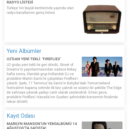
RADYO LİSTESİ
Türkiye´nin büyük kentlerinde yayında olan
radyo kanallarının geniş listesi
Yeni Albümler
U2'DAN YENİ TEKLİ: 'FIREFLIES'
U2 grubu yeni tekli ile geri döndü. Street of
Dreams'in yayınlanmasından sadece birkaç
hafta sonra, İrlandalı grup Hollandalı DJ ve
prodüktör Martin Garrix'le çalıştıkları Fireflies'ı
çıkardı. Şarkı, 17 Temmuz'da Garrix'in Belçika'daki Tomorrowland
festivalinin kapanış setinde ilk kez çalındı ​​ve sürpriz bir şekilde The Edge
de sahneye çıkarak şarkıyı canlı olarak seslendirdi. Ertesi gece,
prodüktör Fireflies'ı Kanada'nın Quebec şehrindeki konserinin finalinde
tekrar dinletti.
Kayıt Odası
MARILYN MANSON'UN YENİALBÜMÜ 14
AĞUSTOS'TA SATIŞTA!