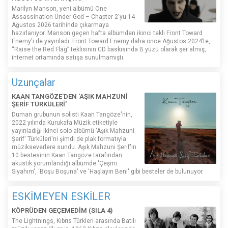
Marilyn Manson, yeni albümü One
Assassination Under God – Chapter 2'yu 14
Ağustos 2026 tarihinde çıkarmaya
hazırlanıyor. Manson geçen hafta albümden ikinci tekli Front Toward
Enemy'i de yayınladı. Front Toward Enemy daha önce Ağustos 2024’te,
“Raise the Red Flag” teklisinin CD baskısında B yüzü olarak şer almış,
internet ortamında satışa sunulmamıştı.
Uzunçalar
KAAN TANGÖZE'DEN 'AŞIK MAHZUNİ
ŞERİF TÜRKÜLERİ'
Duman grubunun solisti Kaan Tangöze'nin,
2022 yılında Kurukafa Müzik etiketiyle
yayınladığı ikinci solo albümü 'Aşık Mahzuni
Şerif' Türküleri'ni şimdi de plak formatıyla
müzikseverlere sundu. Aşık Mahzuni Şerif'in
10 bestesinin Kaan Tangöze tarafından
akustik yorumlandığı albümde 'Çeşmi
Siyahım', 'Boşu Boşuna' ve 'Haşlayın Beni' gibi besteler de bulunuyor.
ESKİMEYEN ESKİLER
KÖPRÜDEN GEÇEMEDİM (SILA 4)
The Lightnings, Kıbrıs Türkleri arasında Batılı