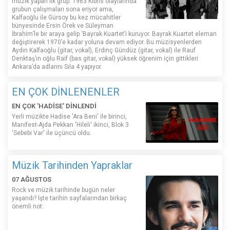
müzik yapan ilk grup. 1963 Kıbrıs olaylarında
grubun çalışmaları sona eriyor ama,
Kalfaoğlu ile Gürsoy bu kez mücahitler
bünyesinde Ersin Örek ve Süleyman
İbrahim’le bir araya gelip ‘Bayrak Kuartet’i kuruyor. Bayrak Kuartet eleman
değiştirerek 1970’e kadar yoluna devam ediyor. Bu müzisyenlerden
Aydın Kalfaoğlu (gitar, vokal), Erdinç Gündüz (gitar, vokal) ile Rauf
Denktaş’ın oğlu Raif (bas gitar, vokal) yüksek öğrenim için gittikleri
Ankara’da adlarını Sıla 4 yapıyor.
EN ÇOK DİNLENENLER
EN ÇOK 'HADİSE' DİNLENDİ
Yerli müzikte Hadise 'Ara Beni' ile birinci,
Manifest-Ajda Pekkan 'Hileli' ikinci, Blok 3
'Sebebi Var' ile üçüncü oldu.
Müzik Tarihinden Yapraklar
07 AĞUSTOS
Rock ve müzik tarihinde bugün neler
yaşandı? İşte tarihin sayfalarından birkaç
önemli not: