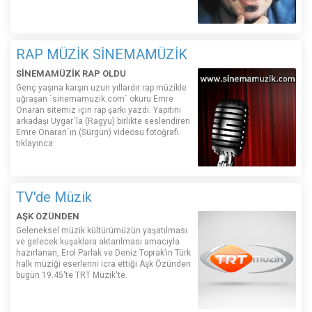
RAP MÜZİK SİNEMAMÜZİK
SİNEMAMÜZİK RAP OLDU
Genç yaşına karşın uzun yıllardır rap müzikle
uğraşan ´sinemamuzik.com´ okuru Emre
Onaran sitemiz için rap şarkı yazdı. Yapıtını
arkadaşı Uygar´la (Ragyu) birlikte seslendiren
Emre Onaran´ın (Sürgün) videosu fotoğrafı
tıklayınca:
TV'de Müzik
AŞK ÖZÜNDEN
Geleneksel müzik kültürümüzün yaşatılması
ve gelecek kuşaklara aktarılması amacıyla
hazırlanan, Erol Parlak ve Deniz Toprak’ın Türk
halk müziği eserlerini icra ettiği Aşk Özünden
bugün 19.45'te TRT Müzik'te.