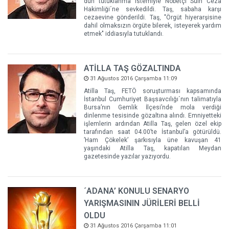
dün tutuklanma istemiyle Nöbetçi Sulh Ceza
Hakimliği´ne sevkedildi. Taş, sabaha karşı
cezaevine gönderildi. Taş, "Örgüt hiyerarşisine
dahil olmaksızın örgüte bilerek, isteyerek yardım
etmek" iddiasıyla tutuklandı.
ATİLLA TAŞ GÖZALTINDA
31 Ağustos 2016 Çarşamba 11:09
Atilla Taş, FETÖ soruşturması kapsamında
İstanbul Cumhuriyet Başsavcılığı´nın talimatıyla
Bursa’nın Gemlik İlçesi’nde mola verdiği
dinlenme tesisinde gözaltına alındı. Emniyetteki
işlemlerin ardından Atilla Taş, gelen özel ekip
tarafından saat 04.00’te İstanbul’a götürüldü.
’Ham Çökelek’ şarkısıyla üne kavuşan 41
yaşındaki Atilla Taş, kapatılan Meydan
gazetesinde yazılar yazıyordu.
´ADANA’ KONULU SENARYO
YARIŞMASININ JÜRİLERİ BELLİ
OLDU
31 Ağustos 2016 Çarşamba 11:01