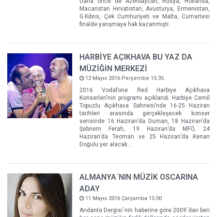
Daha önce de Azerbaycan, Rusya, Hollanda,
Macaristan Hırvatistan, Avusturya, Ermenistan,
G.Kıbrıs, Çek Cumhuriyeti ve Malta, Cumartesi
finalde yarışmaya hak kazanmıştı.
HARBİYE AÇIKHAVA BU YAZ DA
MÜZİĞİN MERKEZİ
12 Mayıs 2016 Perşembe 15:35
2016 Vodafone Red Harbiye Açıkhava
Konserleri’nin programı açıklandı. Harbiye Cemil
Topuzlu Açıkhava Sahnesi’nde 16-25 Haziran
tarihleri arasında gerçekleşecek konser
serisinde 16 Haziran’da Duman, 18 Haziran’da
Şebnem Ferah, 19 Haziran’da MFÖ, 24
Haziran’da Teoman ve 25 Haziran’da Kenan
Doğulu yer alacak...
ALMANYA´NIN MÜZİK OSCARINA
ADAY
11 Mayıs 2016 Çarşamba 15:00
Andante Dergisi´nin haberine göre 2009´dan beri