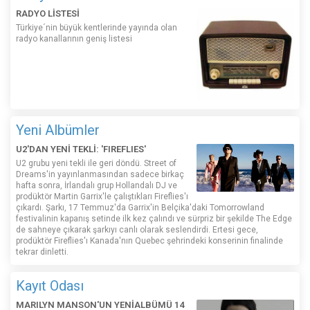
RADYO LİSTESİ
Türkiye´nin büyük kentlerinde yayında olan
radyo kanallarının geniş listesi
Yeni Albümler
U2'DAN YENİ TEKLİ: 'FIREFLIES'
U2 grubu yeni tekli ile geri döndü. Street of
Dreams'in yayınlanmasından sadece birkaç
hafta sonra, İrlandalı grup Hollandalı DJ ve
prodüktör Martin Garrix'le çalıştıkları Fireflies'ı
çıkardı. Şarkı, 17 Temmuz'da Garrix'in Belçika'daki Tomorrowland
festivalinin kapanış setinde ilk kez çalındı ​​ve sürpriz bir şekilde The Edge
de sahneye çıkarak şarkıyı canlı olarak seslendirdi. Ertesi gece,
prodüktör Fireflies'ı Kanada'nın Quebec şehrindeki konserinin finalinde
tekrar dinletti.
Kayıt Odası
MARILYN MANSON'UN YENİALBÜMÜ 14