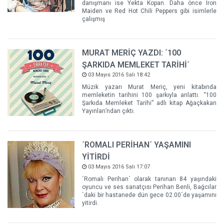
danışmanı ise Yekta Kopan. Daha önce Iron
Maiden ve Red Hot Chili Peppers gibi isimlerle
çalışmış
MURAT MERİÇ YAZDI: ´100
ŞARKIDA MEMLEKET TARİHİ´
03 Mayıs 2016 Salı 18:42
Müzik yazarı Murat Meriç, yeni kitabında
memleketin tarihini 100 şarkıyla anlattı. “100
Şarkıda Memleket Tarihi” adlı kitap Ağaçkakan
Yayınları’ndan çıktı.
´ROMALI PERİHAN´ YAŞAMINI
YİTİRDİ
03 Mayıs 2016 Salı 17:07
´Romalı Perihan´ olarak tanınan 84 yaşındaki
oyuncu ve ses sanatçısı Perihan Benli, Bağcılar
´daki bir hastanede dün gece 02.00´de yaşamını
yitirdi.