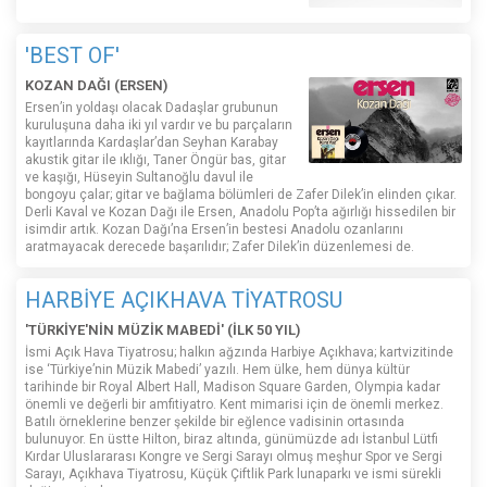
'BEST OF'
KOZAN DAĞI (ERSEN)
Ersen’in yoldaşı olacak Dadaşlar grubunun
kuruluşuna daha iki yıl vardır ve bu parçaların
kayıtlarında Kardaşlar’dan Seyhan Karabay
akustik gitar ile ıklığı, Taner Öngür bas, gitar
ve kaşığı, Hüseyin Sultanoğlu davul ile
bongoyu çalar; gitar ve bağlama bölümleri de Zafer Dilek’in elinden çıkar.
Derli Kaval ve Kozan Dağı ile Ersen, Anadolu Pop’ta ağırlığı hissedilen bir
isimdir artık. Kozan Dağı’na Ersen’in bestesi Anadolu ozanlarını
aratmayacak derecede başarılıdır; Zafer Dilek’in düzenlemesi de.
HARBİYE AÇIKHAVA TİYATROSU
'TÜRKİYE'NİN MÜZİK MABEDİ' (İLK 50 YIL)
İsmi Açık Hava Tiyatrosu; halkın ağzında Harbiye Açıkhava; kartvizitinde
ise ‘Türkiye’nin Müzik Mabedi’ yazılı. Hem ülke, hem dünya kültür
tarihinde bir Royal Albert Hall, Madison Square Garden, Olympia kadar
önemli ve değerli bir amfitiyatro. Kent mimarisi için de önemli merkez.
Batılı örneklerine benzer şekilde bir eğlence vadisinin ortasında
bulunuyor. En üstte Hilton, biraz altında, günümüzde adı İstanbul Lütfi
Kırdar Uluslararası Kongre ve Sergi Sarayı olmuş meşhur Spor ve Sergi
Sarayı, Açıkhava Tiyatrosu, Küçük Çiftlik Park lunaparkı ve ismi sürekli