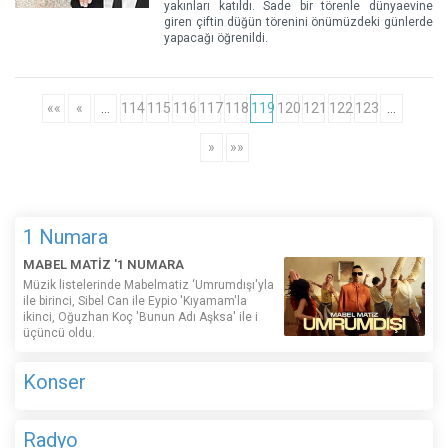
yakınları katıldı. Sade bir törenle dünyaevine
giren çiftin düğün törenini önümüzdeki günlerde
yapacağı öğrenildi.
««
«
…
114
115
116
117
118
119
120
121
122
123
…
»
»»
1 Numara
MABEL MATİZ '1 NUMARA
Müzik listelerinde Mabelmatiz ‘Umrumdışı'yla
ile birinci, Sibel Can ile Eypio 'Kıyamam'la
ikinci, Oğuzhan Koç 'Bunun Adı Aşksa' ile i
üçüncü oldu.
Konser
Radyo