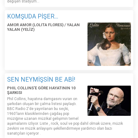
değişen stadyum…
KOMŞUDA PİŞER...
AMOR AMOR (LOLITA FLORES) / YALAN
YALAN (YELİZ)
SEN NEYMİŞSİN BE ABİ!
PHIL COLLINS'E GÖRE HAYATININ 10
ŞARKISI
Phil Collins, hayatına damgasını vuran on
şarkıdan oluşan bir çalma listesi paylaştı.
BBC Radio 2'de yayınlanan bu seçki,
1960'ların klasiklerinden çağdaş pop
müziğine uzanan müzikal gelişimin temel
aşamalarını izliyor. Liste , rock, soul ve pop dahil olmak üzere, müzik
zevkini ve müzik anlayışını şekillendirmeye yardımcı olan bazı
sanatçıları içeriyor .