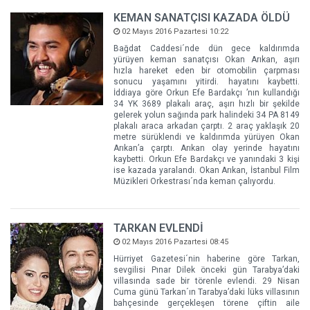
KEMAN SANATÇISI KAZADA ÖLDÜ
02 Mayıs 2016 Pazartesi 10:22
Bağdat Caddesi´nde dün gece kaldırımda
yürüyen keman sanatçısı Okan Arıkan, aşırı
hızla hareket eden bir otomobilin çarpması
sonucu yaşamını yitirdi. hayatını kaybetti.
İddiaya göre Orkun Efe Bardakçı ’nın kullandığı
34 YK 3689 plakalı araç, aşırı hızlı bir şekilde
gelerek yolun sağında park halindeki 34 PA 8149
plakalı araca arkadan çarptı. 2 araç yaklaşık 20
metre sürüklendi ve kaldırımda yürüyen Okan
Arıkan’a çarptı. Arıkan olay yerinde hayatını
kaybetti. Orkun Efe Bardakçı ve yanındaki 3 kişi
ise kazada yaralandı. Okan Arıkan, İstanbul Film
Müzikleri Orkestrası´nda keman çalıyordu.
TARKAN EVLENDİ
02 Mayıs 2016 Pazartesi 08:45
Hürriyet Gazetesi´nin haberine göre Tarkan,
sevgilisi Pınar Dilek önceki gün Tarabya’daki
villasında sade bir törenle evlendi. 29 Nisan
Cuma günü Tarkan´ın Tarabya’daki lüks villasının
bahçesinde gerçekleşen törene çiftin aile