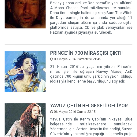
Bekleyiş sona erdi ve Radiohead´in yeni albümü
A Moon Shaped Pool müzikseverlere sunuldu.
Daha önce single halinde çıkmış Burn The Witch
ile Daydreaming´in de aralarında yer aldığı 11
parçadan oluşan albüm şu anda sadece dijital
platformda satışta. CD ve plak versiyonları ise
Haziran ayşında piyasaya sürülecek.
PRINCE´İN 700 MİRASÇISI ÇIKTI!
09 Mayıs 2016 Pazartesi 21:45
21 Nisan 2016´da yaşamını yitiren Prince´in
miras işleri ile uğraşan Harvey Morse, ABD
çapında 700 kişinin ünlü şarkıcının yakını olduğu
iddiasıyla kendilerine başvurduğunu söyledi:
YAVUZ ÇETİN BELGESELİ GELİYOR
06 Mayıs 2016 Cuma 22:15
Yavuz Çetin ile Kerim Çaplı’nın hikayesi Blue
belgeselinde müzikseverlere sunulacak.
Yönetmenliğini Sertan Ünver’in üstlendiği, Suzan
Güverte’nin yapımcılığını yaptığı belgeselin proje