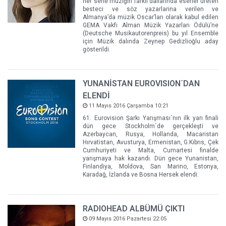
her sene müziğin farklı dallarında eserler üreten
besteci ve söz yazarlarina verilen ve
Almanya’da müzik Oscar’ları olarak kabul edilen
GEMA Vakfı Alman Müzik Yazarları Ödülü’ne
(Deutsche Musikautorenpreis) bu yıl Ensemble
için Müzik dalında Zeynep Gedizlioğlu aday
gösterildi.
YUNANİSTAN EUROVISION´DAN
ELENDİ
11 Mayıs 2016 Çarşamba 10:21
61. Eurovision Şarkı Yarışması´nın ilk yarı finali
dün gece Stockholm´de gerçekleşti ve
Azerbaycan, Rusya, Hollanda, Macaristan
Hırvatistan, Avusturya, Ermenistan, G.Kıbrıs, Çek
Cumhuriyeti ve Malta, Cumartesi finalde
yarışmaya hak kazandı. Dün gece Yunanistan,
Finlandiya, Moldova, San Marino, Estonya,
Karadağ, İzlanda ve Bosna Hersek elendi.
RADIOHEAD ALBÜMÜ ÇIKTI
09 Mayıs 2016 Pazartesi 22:05