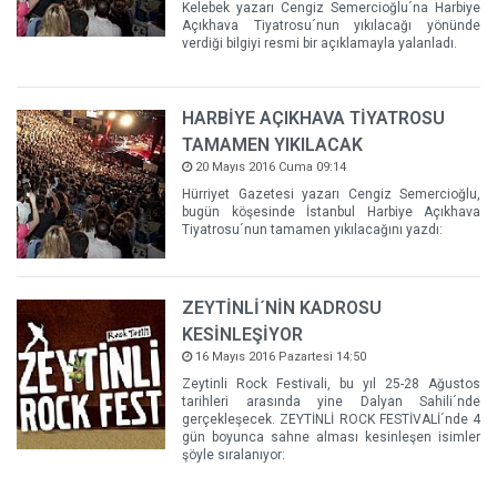
Kelebek yazarı Cengiz Semercioğlu´na Harbiye
Açıkhava Tiyatrosu´nun yıkılacağı yönünde
verdiği bilgiyi resmi bir açıklamayla yalanladı.
HARBİYE AÇIKHAVA TİYATROSU
TAMAMEN YIKILACAK
20 Mayıs 2016 Cuma 09:14
Hürriyet Gazetesi yazarı Cengiz Semercioğlu,
bugün köşesinde İstanbul Harbiye Açıkhava
Tiyatrosu´nun tamamen yıkılacağını yazdı:
ZEYTİNLİ´NİN KADROSU
KESİNLEŞİYOR
16 Mayıs 2016 Pazartesi 14:50
Zeytinli Rock Festivali, bu yıl 25-28 Ağustos
tarihleri arasında yine Dalyan Sahili´nde
gerçekleşecek. ZEYTİNLİ ROCK FESTİVALİ´nde 4
gün boyunca sahne alması kesinleşen isimler
şöyle sıralanıyor: