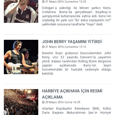
21 Mayıs 2016 Cumartesi 15:23
Erdoğan´a yakınlığı ile bilinen şarkıcı Kutsi,
Vodafone Arena´da gerçekleşen Beşiktaş´ın
şampiyonluk kutlamasında sahne aldı. Kutsi´nin
söylediği bir şarkı için "Bir daha söyleyelim mi?"
şeklindeki sorusuna taraftarlar "Hayır" dedi.
JOHN BERRY YAŞAMINI YİTİRDİ
21 Mayıs 2016 Cumartesi 15:12
Beastie Boys grubunun kurucularından John
Berry, uno 52 yaşında Danvers´ta yaşamını
yitirdi. Babası tarafından Rolling Stone dergisine
yapılan açıklamada Berry´nin beyin
hücrelerindeki bir hastalık nedeniyle öldüğü
belirtildi.
HARBİYE AÇIKHAVA İÇİN RESMİ
AÇIKLAMA
20 Mayıs 2016 Cuma 16:29
İstanbul Büyükşehir Belediyesi (İBB), Kültür
Daire Başkanı Abdurrahman Şen´in Hürriyet