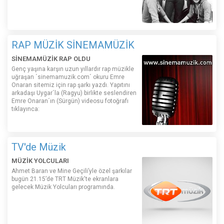
RAP MÜZİK SİNEMAMÜZİK
SİNEMAMÜZİK RAP OLDU
Genç yaşına karşın uzun yıllardır rap müzikle
uğraşan ´sinemamuzik.com´ okuru Emre
Onaran sitemiz için rap şarkı yazdı. Yapıtını
arkadaşı Uygar´la (Ragyu) birlikte seslendiren
Emre Onaran´ın (Sürgün) videosu fotoğrafı
tıklayınca:
TV'de Müzik
MÜZİK YOLCULARI
Ahmet Baran ve Mine Geçili’yle özel şarkılar
bugün 21.15’de TRT Müzik'te ekranlara
gelecek Müzik Yolcuları programında.