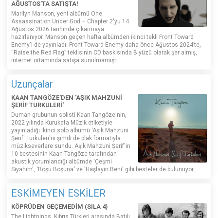
AĞUSTOS'TA SATIŞTA!
Marilyn Manson, yeni albümü One
Assassination Under God – Chapter 2'yu 14
Ağustos 2026 tarihinde çıkarmaya
hazırlanıyor. Manson geçen hafta albümden ikinci tekli Front Toward
Enemy'i de yayınladı. Front Toward Enemy daha önce Ağustos 2024’te,
“Raise the Red Flag” teklisinin CD baskısında B yüzü olarak şer almış,
internet ortamında satışa sunulmamıştı.
Uzunçalar
KAAN TANGÖZE'DEN 'AŞIK MAHZUNİ
ŞERİF TÜRKÜLERİ'
Duman grubunun solisti Kaan Tangöze'nin,
2022 yılında Kurukafa Müzik etiketiyle
yayınladığı ikinci solo albümü 'Aşık Mahzuni
Şerif' Türküleri'ni şimdi de plak formatıyla
müzikseverlere sundu. Aşık Mahzuni Şerif'in
10 bestesinin Kaan Tangöze tarafından
akustik yorumlandığı albümde 'Çeşmi
Siyahım', 'Boşu Boşuna' ve 'Haşlayın Beni' gibi besteler de bulunuyor.
ESKİMEYEN ESKİLER
KÖPRÜDEN GEÇEMEDİM (SILA 4)
The Lightnings, Kıbrıs Türkleri arasında Batılı