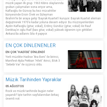
müzik yapan ilk grup. 1963 Kıbrıs olaylarında
grubun çalışmaları sona eriyor ama,
Kalfaoğlu ile Gürsoy bu kez mücahitler
bünyesinde Ersin Örek ve Süleyman
İbrahim’le bir araya gelip ‘Bayrak Kuartet’i kuruyor. Bayrak Kuartet eleman
değiştirerek 1970’e kadar yoluna devam ediyor. Bu müzisyenlerden
Aydın Kalfaoğlu (gitar, vokal), Erdinç Gündüz (gitar, vokal) ile Rauf
Denktaş’ın oğlu Raif (bas gitar, vokal) yüksek öğrenim için gittikleri
Ankara’da adlarını Sıla 4 yapıyor.
EN ÇOK DİNLENENLER
EN ÇOK 'HADİSE' DİNLENDİ
Yerli müzikte Hadise 'Ara Beni' ile birinci,
Manifest-Ajda Pekkan 'Hileli' ikinci, Blok 3
'Sebebi Var' ile üçüncü oldu.
Müzik Tarihinden Yapraklar
05 AĞUSTOS
Rock ve müzik tarihinde bugün neler
yaşandı? İşte tarihin sayfalarından birkaç
önemli not: