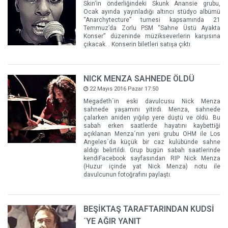
Skin’in önderliğindeki Skunk Anansie grubu,
Ocak ayında yayınladığı altıncı stüdyo albümü
“Anarchytecture” turnesi kapsamında 21
Temmuz’da Zorlu PSM “Sahne Üstü Ayakta
Konser” düzeninde müzikseverlerin karşısına
çıkacak. . Konserin biletleri satışa çıktı.
NICK MENZA SAHNEDE ÖLDÜ
22 Mayıs 2016 Pazar 17:50
Megadeth´in eski davulcusu Nick Menza
sahnede yaşamını yitirdi. Menza, sahnede
çalarken aniden yığılıp yere düştü ve öldü. Bu
sabah erken saatlerde hayatını kaybettiği
açıklanan Menza´nın yeni grubu OHM ile Los
Angeles´da küçük bir caz kulübünde sahne
aldığı belirtildi. Grup bugün sabah saatlerinde
kendiFacebook sayfasından RIP Nick Menza
(Huzur içinde yat Nick Menza) notu ile
davulcunun fotoğrafını paylaştı.
BEŞİKTAŞ TARAFTARINDAN KUDSİ
´YE AĞIR YANIT