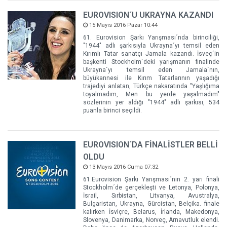
EUROVISION´U UKRAYNA KAZANDI
15 Mayıs 2016 Pazar 10:44
61. Eurovision Şarkı Yarışması´nda birinciliği,
"1944" adlı şarkısıyla Ukrayna´yı temsil eden
Kırımlı Tatar sanatçı Jamala kazandı. İsveç´in
başkenti Stockholm´deki yarışmanın finalinde
Ukrayna´yı temsil eden Jamala´nın,
büyükannesi ile Kırım Tatarlarının yaşadığı
trajediyi anlatan, Türkçe nakaratında "Yaşlığıma
toyalmadım, Men bu yerde yaşalmadım"
sözlerinin yer aldığı "1944" adlı şarkısı, 534
puanla birinci seçildi.
EUROVISION´DA FİNALİSTLER BELLİ
OLDU
13 Mayıs 2016 Cuma 07:32
61.Eurovision Şarkı Yarışması´nın 2. yarı finali
Stockholm´de gerçekleşti ve Letonya, Polonya,
İsrail, Sırbistan, Litvanya, Avustralya,
Bulgaristan, Ukrayna, Gürcistan, Belçika. finale
kalırken İsviçre, Belarus, İrlanda, Makedonya,
Slovenya, Danimarka, Norveç, Arnavutluk elendi.