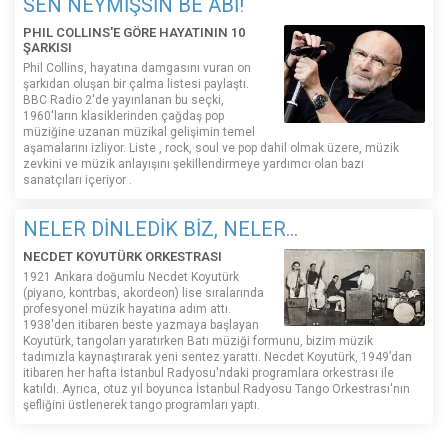
SEN NEYMİŞSİN BE ABİ!
PHIL COLLINS'E GÖRE HAYATININ 10
ŞARKISI
Phil Collins, hayatına damgasını vuran on
şarkıdan oluşan bir çalma listesi paylaştı.
BBC Radio 2'de yayınlanan bu seçki,
1960'ların klasiklerinden çağdaş pop
müziğine uzanan müzikal gelişimin temel
aşamalarını izliyor. Liste , rock, soul ve pop dahil olmak üzere, müzik
zevkini ve müzik anlayışını şekillendirmeye yardımcı olan bazı
sanatçıları içeriyor .
NELER DİNLEDİK BİZ, NELER...
NECDET KOYUTÜRK ORKESTRASI
1921 Ankara doğumlu Necdet Koyutürk
(piyano, kontrbas, akordeon) lise sıralarında
profesyonel müzik hayatına adım attı.
1938'den itibaren beste yazmaya başlayan
Koyutürk, tangoları yaratırken Batı müziği formunu, bizim müzik
tadımızla kaynaştırarak yeni sentez yarattı. Necdet Koyutürk, 1949’dan
itibaren her hafta İstanbul Radyosu'ndaki programlara orkestrası ile
katıldı. Ayrıca, otuz yıl boyunca İstanbul Radyosu Tango Orkestrası'nın
şefliğini üstlenerek tango programları yaptı.