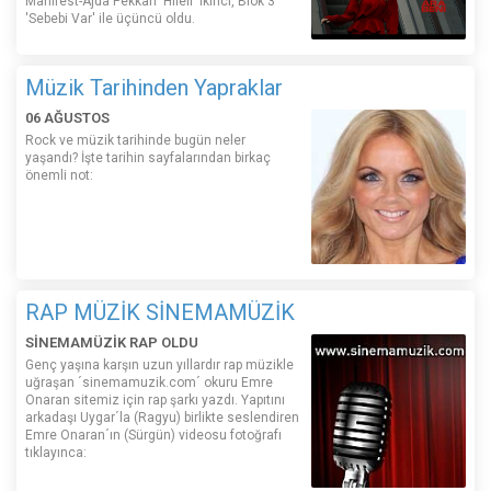
Manifest-Ajda Pekkan 'Hileli' ikinci, Blok 3
'Sebebi Var' ile üçüncü oldu.
Müzik Tarihinden Yapraklar
06 AĞUSTOS
Rock ve müzik tarihinde bugün neler
yaşandı? İşte tarihin sayfalarından birkaç
önemli not:
RAP MÜZİK SİNEMAMÜZİK
SİNEMAMÜZİK RAP OLDU
Genç yaşına karşın uzun yıllardır rap müzikle
uğraşan ´sinemamuzik.com´ okuru Emre
Onaran sitemiz için rap şarkı yazdı. Yapıtını
arkadaşı Uygar´la (Ragyu) birlikte seslendiren
Emre Onaran´ın (Sürgün) videosu fotoğrafı
tıklayınca: