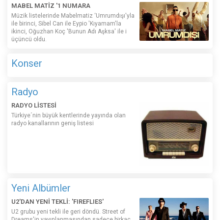
MABEL MATİZ '1 NUMARA
Müzik listelerinde Mabelmatiz ‘Umrumdışı'yla
ile birinci, Sibel Can ile Eypio 'Kıyamam'la
ikinci, Oğuzhan Koç 'Bunun Adı Aşksa' ile i
üçüncü oldu.
Konser
Radyo
RADYO LİSTESİ
Türkiye´nin büyük kentlerinde yayında olan
radyo kanallarının geniş listesi
Yeni Albümler
U2'DAN YENİ TEKLİ: 'FIREFLIES'
U2 grubu yeni tekli ile geri döndü. Street of
Dreams'in yayınlanmasından sadece birkaç