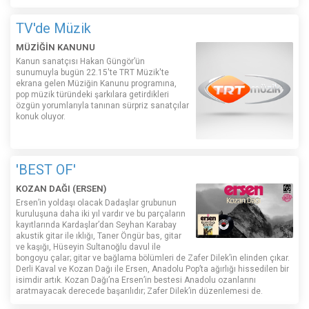
TV'de Müzik
MÜZİĞİN KANUNU
Kanun sanatçısı Hakan Güngör’ün
sunumuyla bugün 22.15'te TRT Müzik'te
ekrana gelen Müziğin Kanunu programına,
pop müzik türündeki şarkılara getirdikleri
özgün yorumlarıyla tanınan sürpriz sanatçılar
konuk oluyor.
'BEST OF'
KOZAN DAĞI (ERSEN)
Ersen’in yoldaşı olacak Dadaşlar grubunun
kuruluşuna daha iki yıl vardır ve bu parçaların
kayıtlarında Kardaşlar’dan Seyhan Karabay
akustik gitar ile ıklığı, Taner Öngür bas, gitar
ve kaşığı, Hüseyin Sultanoğlu davul ile
bongoyu çalar; gitar ve bağlama bölümleri de Zafer Dilek’in elinden çıkar.
Derli Kaval ve Kozan Dağı ile Ersen, Anadolu Pop’ta ağırlığı hissedilen bir
isimdir artık. Kozan Dağı’na Ersen’in bestesi Anadolu ozanlarını
aratmayacak derecede başarılıdır; Zafer Dilek’in düzenlemesi de.