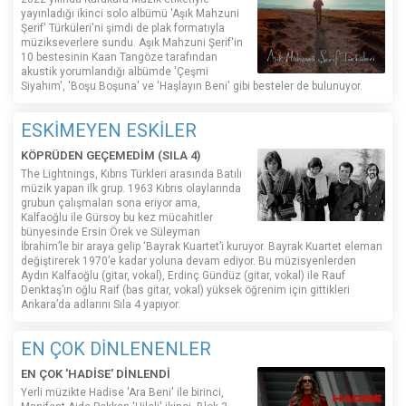
yayınladığı ikinci solo albümü 'Aşık Mahzuni
Şerif' Türküleri'ni şimdi de plak formatıyla
müzikseverlere sundu. Aşık Mahzuni Şerif'in
10 bestesinin Kaan Tangöze tarafından
akustik yorumlandığı albümde 'Çeşmi
Siyahım', 'Boşu Boşuna' ve 'Haşlayın Beni' gibi besteler de bulunuyor.
ESKİMEYEN ESKİLER
KÖPRÜDEN GEÇEMEDİM (SILA 4)
The Lightnings, Kıbrıs Türkleri arasında Batılı
müzik yapan ilk grup. 1963 Kıbrıs olaylarında
grubun çalışmaları sona eriyor ama,
Kalfaoğlu ile Gürsoy bu kez mücahitler
bünyesinde Ersin Örek ve Süleyman
İbrahim’le bir araya gelip ‘Bayrak Kuartet’i kuruyor. Bayrak Kuartet eleman
değiştirerek 1970’e kadar yoluna devam ediyor. Bu müzisyenlerden
Aydın Kalfaoğlu (gitar, vokal), Erdinç Gündüz (gitar, vokal) ile Rauf
Denktaş’ın oğlu Raif (bas gitar, vokal) yüksek öğrenim için gittikleri
Ankara’da adlarını Sıla 4 yapıyor.
EN ÇOK DİNLENENLER
EN ÇOK 'HADİSE' DİNLENDİ
Yerli müzikte Hadise 'Ara Beni' ile birinci,