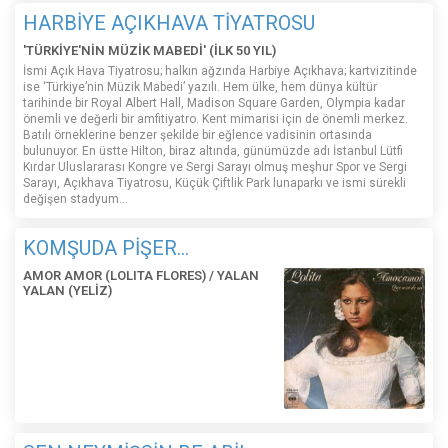
HARBİYE AÇIKHAVA TİYATROSU
'TÜRKİYE'NİN MÜZİK MABEDİ' (İLK 50 YIL)
İsmi Açık Hava Tiyatrosu; halkın ağzında Harbiye Açıkhava; kartvizitinde
ise ‘Türkiye’nin Müzik Mabedi’ yazılı. Hem ülke, hem dünya kültür
tarihinde bir Royal Albert Hall, Madison Square Garden, Olympia kadar
önemli ve değerli bir amfitiyatro. Kent mimarisi için de önemli merkez.
Batılı örneklerine benzer şekilde bir eğlence vadisinin ortasında
bulunuyor. En üstte Hilton, biraz altında, günümüzde adı İstanbul Lütfi
Kırdar Uluslararası Kongre ve Sergi Sarayı olmuş meşhur Spor ve Sergi
Sarayı, Açıkhava Tiyatrosu, Küçük Çiftlik Park lunaparkı ve ismi sürekli
değişen stadyum…
KOMŞUDA PİŞER...
AMOR AMOR (LOLITA FLORES) / YALAN
YALAN (YELİZ)