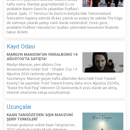
hafta sonra, İrlandalı grup Hollandalı DJ ve
prodüktör Martin Garrix'le çalıştıkları Fireflies'ı
çıkardı. Şarkı, 17 Temmuz'da Garrix'in Belçika'daki Tomorrowland
festivalinin kapanış setinde ilk kez çalındı ​​ve sürpriz bir şekilde The Edge
de sahneye çıkarak şarkıyı canlı olarak seslendirdi. Ertesi gece,
prodüktör Fireflies'ı Kanada'nın Quebec şehrindeki konserinin finalinde
tekrar dinletti.
Kayıt Odası
MARILYN MANSON'UN YENİALBÜMÜ 14
AĞUSTOS'TA SATIŞTA!
Marilyn Manson, yeni albümü One
Assassination Under God – Chapter 2'yu 14
Ağustos 2026 tarihinde çıkarmaya
hazırlanıyor. Manson geçen hafta albümden ikinci tekli Front Toward
Enemy'i de yayınladı. Front Toward Enemy daha önce Ağustos 2024’te,
“Raise the Red Flag” teklisinin CD baskısında B yüzü olarak şer almış,
internet ortamında satışa sunulmamıştı.
Uzunçalar
KAAN TANGÖZE'DEN 'AŞIK MAHZUNİ
ŞERİF TÜRKÜLERİ'
Duman grubunun solisti Kaan Tangöze'nin,
2022 yılında Kurukafa Müzik etiketiyle