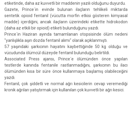
etiketinde, daha az kuvvetli bir maddenin yazılı olduğunu duyurdu.
Gazete, Prince´in evinde bulunan ilaçların tehlikeli miktarda
sentetik opioid fentanil (vücutta morfin etkisi gösteren kimyasal
madde) içerdiğini, ancak ilaçların üzerindeki etikette hidrokodon
(daha az etkili bir opioid) etiketi bulunduğunu yazdı.
Prince´in Haziran ayında tamamlanan otopsisinde ölüm nedeni
"yanlışlıkla aşırı dozda fentanil alımı" olarak açıklanmıştı.
57 yaşındaki şarkıcının hayatını kaybettiğinde 50 kg olduğu ve
vücudunda ölümcül düzeyde fentanil bulunduğu belirtildi.
Associated Press ajansı, Prince´e ölümünden önce yapılan
testlerde kanında fentanile rastlanmadığını, şarkıcının bu ilacı
ölümünden kısa bir süre önce kullanmaya başlamış olabileceğini
yazdı.
Fentanil, çok şiddetli ve normal ağrı kesicilerin cevap veremediği
kronik ağrıları yatıştırmak için kullanılan çok kuvvetli bir ağrı kesici.