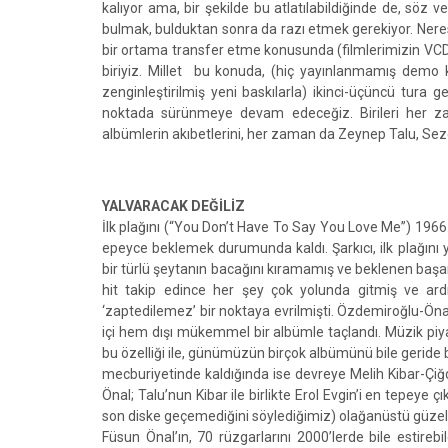
kalıyor ama, bir şekilde bu atlatılabildiğinde de, sö
bulmak, bulduktan sonra da razı etmek gerekiyor. Neres
bir ortama transfer etme konusunda (filmlerimizin VCD
biriyiz. Millet bu konuda, (hiç yayınlanmamış demo ka
zenginleştirilmiş yeni baskılarla) ikinci-üçüncü tura 
noktada sürünmeye devam edeceğiz. Birileri her za
albümlerin akıbetlerini, her zaman da Zeynep Talu, Sezen
YALVARACAK DEĞİLİZ
İlk plağını (“You Don’t Have To Say You Love Me”) 1966 
epeyce beklemek durumunda kaldı. Şarkıcı, ilk plağın
bir türlü şeytanın bacağını kıramamış ve beklenen başarı 
hit takip edince her şey çok yolunda gitmiş ve a
‘zaptedilemez’ bir noktaya evrilmişti. Özdemiroğlu-Önal b
içi hem dışı mükemmel bir albümle taçlandı. Müzik piy
bu özelliği ile, günümüzün birçok albümünü bile geride
mecburiyetinde kaldığında ise devreye Melih Kibar-Çiğde
Önal; Talu’nun Kibar ile birlikte Erol Evgin’i en tepeye
son diske geçemediğini söylediğimiz) olağanüstü güzell
Füsun Önal’ın, 70 rüzgarlarını 2000’lerde bile estireb