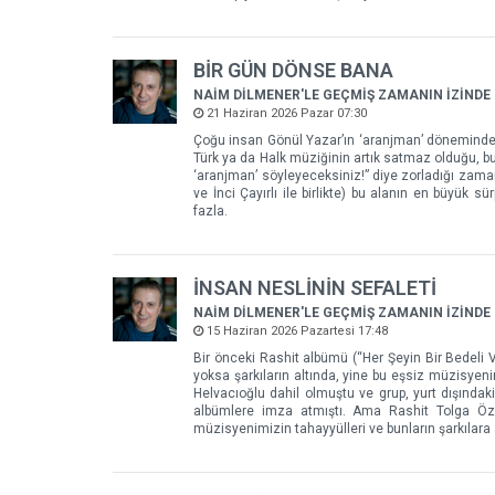
BİR GÜN DÖNSE BANA
NAİM DİLMENER'LE GEÇMİŞ ZAMANIN İZİNDE
21 Haziran 2026 Pazar 07:30
Çoğu insan Gönül Yazar’ın ‘aranjman’ döneminden 
Türk ya da Halk müziğinin artık satmaz olduğu, bu 
‘aranjman’ söyleyeceksiniz!” diye zorladığı zamanl
ve İnci Çayırlı ile birlikte) bu alanın en büyük s
fazla.
İNSAN NESLİNİN SEFALETİ
NAİM DİLMENER'LE GEÇMİŞ ZAMANIN İZİNDE
15 Haziran 2026 Pazartesi 17:48
Bir önceki Rashit albümü (“Her Şeyin Bir Bedeli Va
yoksa şarkıların altında, yine bu eşsiz müzisyen
Helvacıoğlu dahil olmuştu ve grup, yurt dışındak
albümlere imza atmıştı. Ama Rashit Tolga Öz
müzisyenimizin tahayyülleri ve bunların şarkılara