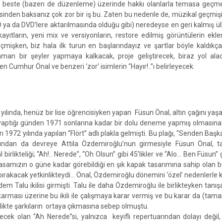
z ve beste (bazen de düzenleme) üzerinde hakkı olanlarla temasa geçme
inden baksanız çok zor bir iş bu. Zaten bu nedenle de, müzikal geçmişin
 ya da DVD’lere aktarılmasında olduğu gibi) neredeyse en geri kalmış ü
yıtların, yeni mix ve versiyonların, restore edilmiş görüntülerin ekl
geçmişken, biz hala ilk turun en başlarındayız ve şartlar böyle kaldıkç
man bir şeyler yapmaya kalkacak, proje geliştirecek, biraz yol al
 Cumhur Önal ve benzeri ‘zor’ isimlerin “Hayır!..”ı belirleyecek.
yılında, henüz bir lise öğrencisiyken yapan Füsun Önal, altın çağını yaş
ı yaptığı günden 1971 sonlarına kadar bir dolu deneme yapmış olması
1972 yılında yapılan “Flört” adlı plakla gelmişti. Bu plağı, “Senden Başka”
rdından da devreye Attila Özdemiroğlu’nun girmesiyle Füsun Önal,
irlikteliği; “Ah!.. Nerede”, “Oh Olsun” gibi 45’likler ve “Alo… Ben Füsun” 
asamızın o güne kadar görebildiği en şık kapak tasarımına sahip olan 
 bırakacak yetkinlikteydi… Önal, Özdemiroğlu dönemini ‘özel’ nedenlerl
m Talu ikilisi girmişti. Talu ile daha Özdemiroğlu ile birlikteyken tanı
 çıkarması üzerine bu ikili ile çalışmaya karar vermiş ve bu karar da (tam
ikte şarkıların ortaya çıkmasına sebep olmuştu.
ilecek olan “Ah Nerede”si, yalnızca keyifli repertuarından dolayı değil