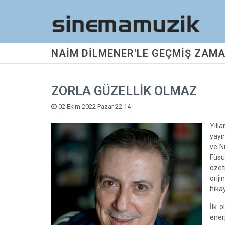
NAİM DİLMENER'LE GEÇMİŞ ZAMA
ZORLA GÜZELLİK OLMAZ
02 Ekim 2022 Pazar 22:14
Yıll
yayı
ve N
Füsu
özeti
oriji
hika
İlk 
ener