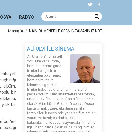
DOSYA
RADYO
Anasayfa
NAİM DİLMENER'LE GEÇMİŞ ZAMANIN İZİNDE
ALİ ULVİ İLE SİNEMA
Ali Ulvi ile Sinema adlı
YouTube kanalımda,
hem gösterime giren
filmler ile ilgili film
i nihayet
eleştirileri bölümünü,
işbirliği
hem de mutlaka
izlenmesi gereken
bu albüm,
filmler hakkındaki önerilerimi sizlerle
toplu bir
paylaşıyorum. Film analizleri kapsamında,
kılarını,
unutulmaz filmler ve haftanın filmlerine ek
olarak, Altın Küre - Golden Globe ve Oscar
yıllık bir
başta olmak üzere, uluslararası film
festivalleri bünyesinde yer alan filmlere ait
yorum ve tavsiyelerimi bu kanalda
un bu ‘en
bulacaksınız. Kısaca, vizyondaki filmler ile
da bayağı
ilgili, hangi filme gidilir ya da hangi filmler