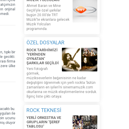
ının içine
natçımızın
Ahmet Baran ve Mine
n orijinal
Geçili’yle özel şarkılar
çmedi.
bugün 20.00’de TRT
Müzik'te ekranlara gelecek
Müzik Yolcuları
programında.
ÖZEL DOSYALAR
ROCK TARİHİMİZİ
 tıpkı bir
'YERİNDEN
e gecikti.
OYNATAN'
arası firma
ŞARKILAR SEÇİLDİ
üzere ülke
Yeni fotoğrafı
görmek,
müzikseverlerin beğenisinin ne kadar
değiştiğini öğrenmek için yerli rockta ‘bütün
zamanların en iyileri’ni sinemamuzik.com
okurlarına ve müzik eleştirmenlerine sorduk.
İlginç liste çıktı ortaya:
acaktı bu.
ROCK TEKNESİ
guları ile
YERLİ ORKESTRA VE
ipin ucunu
GRUPLARIN 'ŞEREF
miş oluyor
TABLOSU'