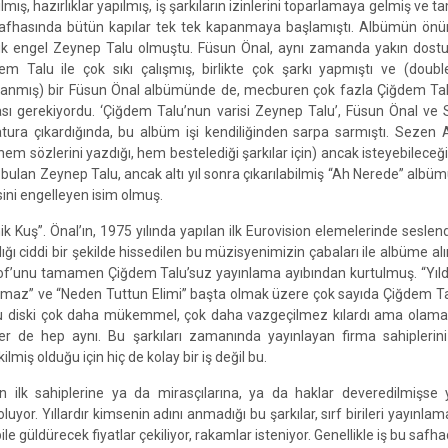
ılmış, hazırlıklar yapılmış, iş şarkıların izinlerini toparlamaya gelmiş ve t
afhasında bütün kapılar tek tek kapanmaya başlamıştı. Albümün önü
k engel Zeynep Talu olmuştu. Füsun Önal, aynı zamanda yakın dostu
em Talu ile çok sıkı çalışmış, birlikte çok şarkı yapmıştı ve (doub
lanmış) bir Füsun Önal albümünde de, mecburen çok fazla Çiğdem Talu
sı gerekiyordu. ‘Çiğdem Talu’nun varisi Zeynep Talu’, Füsun Önal ve 
tura çıkardığında, bu albüm işi kendiliğinden sarpa sarmıştı. Sezen 
hem sözlerini yazdığı, hem bestelediği şarkılar için) ancak isteyebileceği b
 bulan Zeynep Talu, ancak altı yıl sonra çıkarılabilmiş “Ah Nerede” albü
ini engelleyen isim olmuş.
 Kuş”. Önal’ın, 1975 yılında yapılan ilk Eurovision elemelerinde seslend
 ciddi bir şekilde hissedilen bu müzisyenimizin çabaları ile albüme alı
t of’unu tamamen Çiğdem Talu’suz yayınlama ayıbından kurtulmuş. “Yı
k Olmaz” ve “Neden Tuttun Elimi” başta olmak üzere çok sayıda Çiğdem T
 bu diski çok daha mükemmel, çok daha vazgeçilmez kılardı ama olama
kler de hep aynı. Bu şarkıları zamanında yayınlayan firma sahipleri
miş olduğu için hiç de kolay bir iş değil bu.
n ilk sahiplerine ya da mirasçılarına, ya da haklar deveredilmişse 
luyor. Yıllardır kimsenin adını anmadığı bu şarkılar, sırf birileri yayınlam
ile güldürecek fiyatlar çekiliyor, rakamlar isteniyor. Genellikle iş bu saf