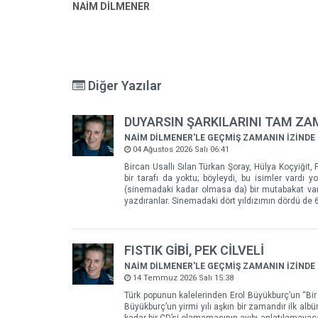
NAİM DİLMENER
Diğer Yazılar
DUYARSIN ŞARKILARINI TAM Z
NAİM DİLMENER'LE GEÇMİŞ ZAMANIN İZİNDE
04 Ağustos 2026 Salı 06:41
Bircan Usallı Sılan Türkan Şoray, Hülya Koçyiğit, F
bir tarafı da yoktu; böyleydi, bu isimler vardı
(sinemadaki kadar olmasa da) bir mutabakat vard
yazdıranlar. Sinemadaki dört yıldızımın dördü de 60
FISTIK GİBİ, PEK CİLVELİ
NAİM DİLMENER'LE GEÇMİŞ ZAMANIN İZİNDE
14 Temmuz 2026 Salı 15:38
Türk popunun kalelerinden Erol Büyükburç’un “Bir
Büyükburç’un yirmi yılı aşkın bir zamandır ilk alb