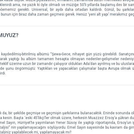
ak kadar büyük. Müzik piyasasının, firmaların; zamanında bütün memleketi avuçlar
klenirdi ama, ne yazık ki öyle olmadı ve müziğe 50’li yıllarda başlamış dev bir sa
klememiz gerekti. Universal, bir ayıbı daha ortadan kaldırdı. Gönül, bu şarkıları
ba bunun için biraz daha zaman geçmesi gerek. Henüz ‘yeni alt yapı’ merakımız ge
 MUYUZ?
kaydedilmiş-bitirilmiş albümü “Şewa-Gece, nihayet gün yüzü görebildi. Sanatçının,
lışarak yaptığı bu albüm tamamen hesapta olmayan nedenler-gelişmeler nedeniyl
teklif üzerine uzun bir zamandır çalışıyor oldukları Ada’dan ayrılmış ve bu uluslar
en de şunu öngörmüştü: Yaptıkları ve yapacakları çalışmalar başta Avrupa olmak 
rdi.
ı da, bir şekilde geçmişe ve geçmişin şarkılarına bulanacaktık. Eninde sonunda ol
 kesin. Başta ‘eski 45’likçi’ler olmak üzere, herkesin Muazzez Ersoy’a şükran duy
el Sayın, Hürriyet’te yayımlanan Yener Süsoy ile yaptığı röportajında, Ersoy’un 
staljisi” nin yapılamayacağını söylüyordu. Emel Sayın sayesinde bu kavram da gir
taljiniz yapılabilecek mi, yapılamayacak mı?