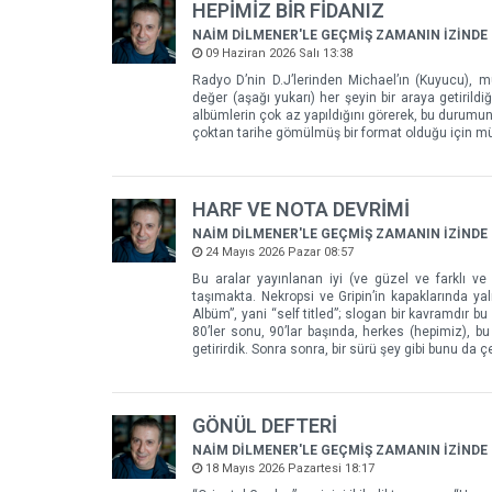
HEPİMİZ BİR FİDANIZ
NAİM DİLMENER'LE GEÇMİŞ ZAMANIN İZİNDE
09 Haziran 2026 Salı 13:38
Radyo D’nin D.J’lerinden Michael’ın (Kuyucu), m
değer (aşağı yukarı) her şeyin bir araya getiril
albümlerin çok az yapıldığını görerek, bu durumun
çoktan tarihe gömülmüş bir format olduğu için müz
HARF VE NOTA DEVRİMİ
NAİM DİLMENER'LE GEÇMİŞ ZAMANIN İZİNDE
24 Mayıs 2026 Pazar 08:57
Bu aralar yayınlanan iyi (ve güzel ve farklı ve
taşımakta. Nekropsi ve Gripin’in kapaklarında ya
Albüm”, yani “self titled”; slogan bir kavramdır
80’ler sonu, 90’lar başında, herkes (hepimiz), b
getirirdik. Sonra sonra, bir sürü şey gibi bunu da çe
GÖNÜL DEFTERİ
NAİM DİLMENER'LE GEÇMİŞ ZAMANIN İZİNDE
18 Mayıs 2026 Pazartesi 18:17