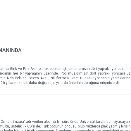
AMANINDA
atma Girik ve Filiz Akın olarak belirlemişti sinemamızın dört yapraklı yoncasını. İt
 yoncanın her bir yaprağının üzerinde. Pop müziğimizin dört yapraklı yoncası ü
ır; Ajda Pekkan, Sezen Aksu, Nilüfer ve Nükhet Duru’dur yoncanın yapraklarına 
’lı yıllarımıza ait; daha doğrusu, o yıllarda ünlerinin doruğuna erişmişlerdir.
 Ömrün İmzası” adı verilen albümü bir süre önce Universal tarafından piyasaya ver
ümü bu, üstelik ilk CD’si de. Türk popunun öncüsü olup, yüzlerce plak yapmış birisi