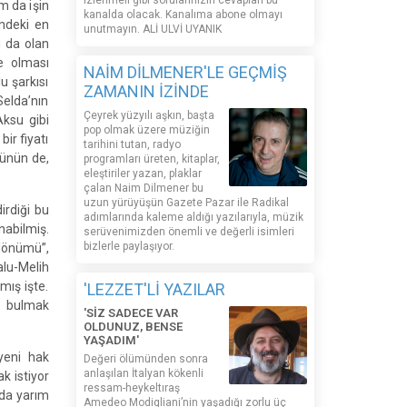
izlenmeli gibi sorularınızın cevapları bu
am da işin
kanalda olacak. Kanalıma abone olmayı
ndeki en
unutmayın. ALİ ULVİ UYANIK
 da olan
le olması
NAİM DİLMENER'LE GEÇMİŞ
 şarkısı
ZAMANIN İZİNDE
Selda’nın
Çeyrek yüzyılı aşkın, başta
Aksu gibi
pop olmak üzere müziğin
ir fiyatı
tarihini tutan, radyo
münün de,
programları üreten, kitaplar,
eleştiriler yazan, plaklar
çalan Naim Dilmener bu
uzun yürüyüşün Gazete Pazar ile Radikal
irdiği bu
adımlarında kaleme aldığı yazılarıyla, müzik
nabilmiş.
serüvenimizden önemli ve değerli isimleri
bizlerle paylaşıyor.
ldönümü”,
alu-Melih
mış işte.
'LEZZET'Lİ YAZILAR
ni bulmak
'SİZ SADECE VAR
OLDUNUZ, BENSE
YAŞADIM'
yeni hak
Değeri ölümünden sonra
anlaşılan İtalyan kökenli
ak istiyor
ressam-heykeltıraş
hada yarım
Amedeo Modigliani’nin yaşadığı zorlu üç