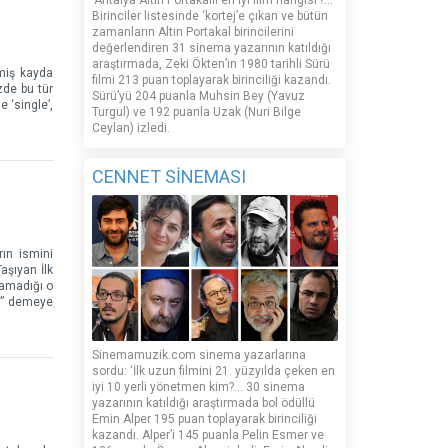
‘Antalya Altın Portakallı en iyi film hangisi’?...
Birinciler listesinde ‘kortej’e çıkan ve bütün
zamanların Altın Portakal birincilerini
değerlendiren 31 sinema yazarının katıldığı
araştırmada, Zeki Ökten’in 1980 tarihli Sürü
tmiş kayda
filmi 213 puan toplayarak birinciliği kazandı.
zde bu tür
Sürü’yü 204 puanla Muhsin Bey (Yavuz
 ‘single’,
Turgul) ve 192 puanla Uzak (Nuri Bilge
Ceylan) izledi.
CENNET SİNEMASI
rın ismini
aşıyan İlk
namadığı o
z,” demeye
Sinemamuzik.com sinema yazarlarına
sordu: ‘İlk uzun filmini 21. yüzyılda çeken en
iyi 10 yerli yönetmen kim?... 30 sinema
yazarının katıldığı araştırmada bol ödüllü
Emin Alper 195 puan toplayarak birinciliği
kazandı. Alper’i 145 puanla Pelin Esmer ve