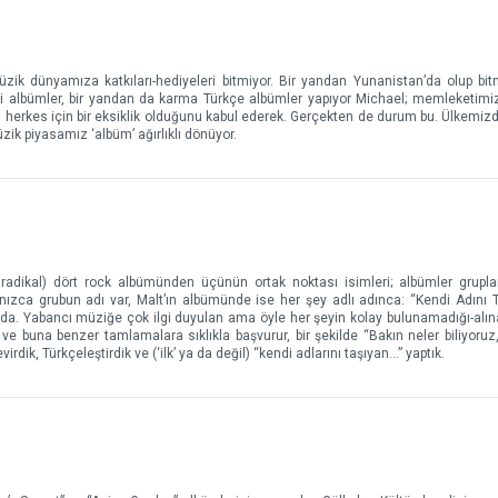
üzik dünyamıza katkıları-hediyeleri bitmiyor. Bir yandan Yunanistan’da olup bi
diği albümler, bir yandan da karma Türkçe albümler yapıyor Michael; memleketimi
 herkes için bir eksiklik olduğunu kabul ederek. Gerçekten de durum bu. Ülkemizde
ik piyasamız ‘albüm’ ağırlıklı dönüyor.
 radikal) dört rock albümünden üçünün ortak noktası isimleri; albümler grupla
lnızca grubun adı var, Malt’ın albümünde ise her şey adlı adınca: “Kendi Adını T
 bu da. Yabancı müziğe çok ilgi duyulan ama öyle her şeyin kolay bulunamadığı-alı
u ve buna benzer tamlamalara sıklıkla başvurur, bir şekilde “Bakın neler biliyoru
virdik, Türkçeleştirdik ve (‘ilk’ ya da değil) “kendi adlarını taşıyan…” yaptık.