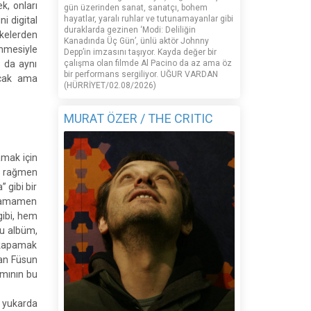
k, onları
gün üzerinden sanat, sanatçı, bohem
hayatlar, yaralı ruhlar ve tutunamayanlar gibi
i digital
duraklarda gezinen ‘Modi: Deliliğin
lkelerden
Kanadında Üç Gün’, ünlü aktör Johnny
enmesiyle
Depp’in imzasını taşıyor. Kayda değer bir
a da aynı
çalışma olan filmde Al Pacino da az ama öz
bir performans sergiliyor. UĞUR VARDAN
acak ama
(HÜRRİYET/02.08/2026)
MURAT ÖZER / THE CRITIC
amak için
na rağmen
 gibi bir
 tamamen
gibi, hem
bu albüm,
e kapamak
şan Füsun
amının bu
, yukarda