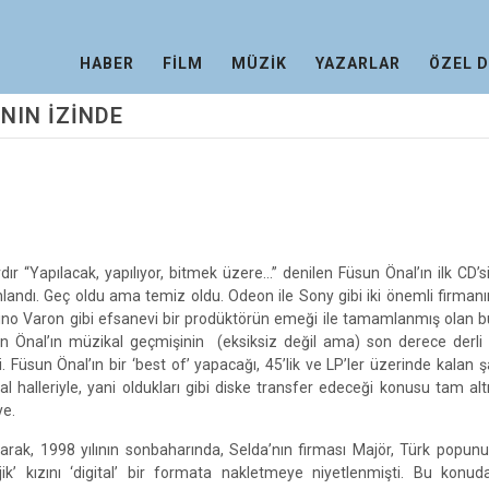
HABER
FİLM
MÜZİK
YAZARLAR
ÖZEL 
NIN İZİNDE
ardır “Yapılacak, yapılıyor, bitmek üzere…” denilen Füsun Önal’ın ilk CD’s
nlandı. Geç oldu ama temiz oldu. Odeon ile Sony gibi iki önemli firmanın 
ino Varon gibi efsanevi bir prodüktörün emeği ile tamamlanmış olan 
n Önal’ın müzikal geçmişinin (eksiksiz değil ama) son derece derli 
. Füsun Önal’ın bir ‘best of’ yapacağı, 45’lik ve LP’ler üzerinde kalan şar
nal halleriyle, yani oldukları gibi diske transfer edeceği konusu tam altı 
ye.
olarak, 1998 yılının sonbaharında, Selda’nın firması Majör, Türk popun
jik’ kızını ‘digital’ bir formata nakletmeye niyetlenmişti. Bu konu