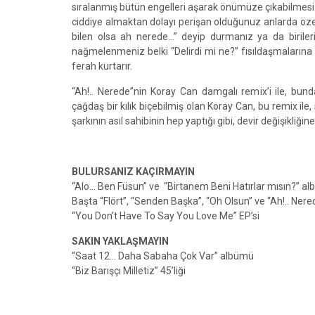
sıralanmış bütün engelleri aşarak önümüze çıkabilmesi n
ciddiye almaktan dolayı perişan olduğunuz anlarda özelli
bilen olsa ah nerede…” deyip durmanız ya da birile
nağmelenmeniz belki “Delirdi mi ne?” fısıldaşmalarına 
ferah kurtarır.
“Ah!.. Nerede”nin Koray Can damgalı remix’i ile, bund
çağdaş bir kılık biçebilmiş olan Koray Can, bu remix ile,
şarkının asıl sahibinin hep yaptığı gibi, devir değişikliğ
BULURSANIZ KAÇIRMAYIN
“Alo… Ben Füsun” ve “Birtanem Beni Hatırlar mısın?” al
Başta “Flört”, “Senden Başka”, “Oh Olsun” ve “Ah!.. Ner
“You Don’t Have To Say You Love Me” EP’si
SAKIN YAKLAŞMAYIN
“Saat 12... Daha Sabaha Çok Var” albümü
“Biz Barışçı Milletiz” 45’liği