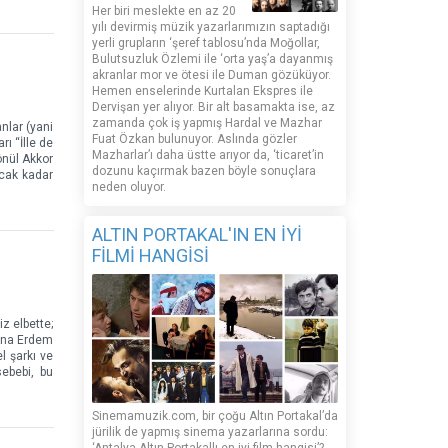
Her biri meslekte en az 20
yılı devirmiş müzik yazarlarımızın saptadığı
yerli grupların ‘şeref tablosu’nda Moğollar,
Bulutsuzluk Özlemi ile ‘orta yaş’a dayanmış
akranlar mor ve ötesi ile Duman gözüküyor.
Hemen enselerinde Kurtalan Ekspres ile
Dervişan yer alıyor. Bir alt basamakta ise, az
zamanda çok iş yapmış Hardal ve Mazhar
nlar (yani
Fuat Özkan bulunuyor. Aslında gözler
ı “İlle de
Mazharlar’ı daha üstte arıyor da, ‘ticaret’in
önül Akkor
dozunu kaçırmak bazen böyle sonuçlara
acak kadar
neden oluyor.
ALTIN PORTAKAL'IN EN İYİ
FİLMİ HANGİSİ
z elbette;
suna Erdem
l şarkı ve
ebebi, bu
Sinemamuzik.com, bir çoğu Altın Portakal’da
jürilik de yapmış sinema yazarlarına sordu: