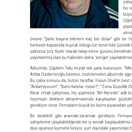
çalış
bu s
büyü
Çiğd
plan
olma
önüne “Şarkı başına bilmem kaç bin dolar” gibi bir fa
herkesin kapısında kuyruk olduğu bir ismin bile (üstelik 
yalnızca ‘söz fiyatı’ olarak talep etme gücünü kendinde
yayınlanmış olan bu halinden daha ‘zengin’ yapılabilmes
Albümde, Çiğdem Talu imzalı tek şarkı bulunuyor: “Minik
Attila Özdemiroğlu bestesi, muhtemelen albümde ağırlığı
Bu çaba sonucu da, bütün taraflar, Füsun Önal’ın bes
“Anlamıyorum”, “Beni Hatırlar mısın?”, “Zorla Güzelli
Kibar ortak çalışması, hiç şüphesiz “Ah Nerede” adlı
Geçmişin disklere aktarılmasında karşılaşılan güçlü
gerekiyor önce. Firmaların büyük bir kısmı piyasadan çekil
Bir dedektif gibi aramak-taramak gerekiyor. Firmanı
sahiplerine ulaşılabildiğinde ise iş ancak başlayabilmiş o
diye apansız kıymete biniyor, yurt dışındaki yapımcıları b