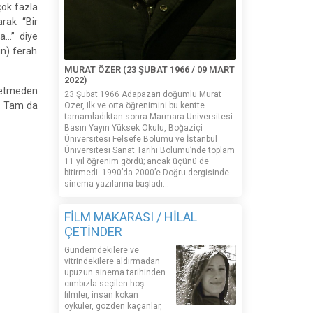
çok fazla
arak “Bir
a…” diye
in) ferah
MURAT ÖZER (23 ŞUBAT 1966 / 09 MART
2022)
n etmeden
23 Şubat 1966 Adapazarı doğumlu Murat
ş. Tam da
Özer, ilk ve orta öğrenimini bu kentte
tamamladıktan sonra Marmara Üniversitesi
Basın Yayın Yüksek Okulu, Boğaziçi
Üniversitesi Felsefe Bölümü ve İstanbul
Üniversitesi Sanat Tarihi Bölümü’nde toplam
11 yıl öğrenim gördü; ancak üçünü de
bitirmedi. 1990’da 2000’e Doğru dergisinde
sinema yazılarına başladı...
FİLM MAKARASI / HİLAL
ÇETİNDER
Gündemdekilere ve
vitrindekilere aldırmadan
upuzun sinema tarihinden
cımbızla seçilen hoş
filmler, insan kokan
öyküler, gözden kaçanlar,