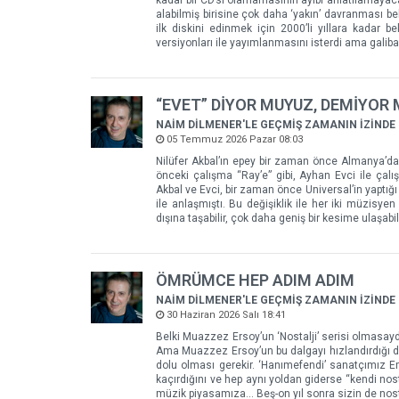
kadar bir CD’si olamamasının ayıbı anlatılamayac
alabilmiş birisine çok daha ‘yakın’ davranması be
ilk diskini edinmek için 2000’li yıllara kadar be
versiyonları ile yayımlanmasını isterdi ama gali
“EVET” DİYOR MUYUZ, DEMİYOR
NAİM DİLMENER'LE GEÇMİŞ ZAMANIN İZİNDE
05 Temmuz 2026 Pazar 08:03
Nilüfer Akbal’ın epey bir zaman önce Almanya’da 
önceki çalışma “Ray’e” gibi, Ayhan Evci ile ça
Akbal ve Evci, bir zaman önce Universal’in yaptığı 
ile anlaşmıştı. Bu değişiklik ile her iki müzisy
dışına taşabilir, çok daha geniş bir kesime ulaşabili
ÖMRÜMCE HEP ADIM ADIM
NAİM DİLMENER'LE GEÇMİŞ ZAMANIN İZİNDE
30 Haziran 2026 Salı 18:41
Belki Muazzez Ersoy’un ‘Nostalji’ serisi olmasayd
Ama Muazzez Ersoy’un bu dalgayı hızlandırdığı da
dolu olması gerekir. ‘Hanımefendi’ sanatçımız Em
kaçırdığını ve hep aynı yoldan giderse “kendi no
müzik piyasamıza... Beş-on yıl sonra sizin de nos