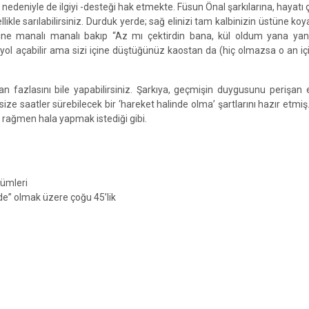
edeniyle de ilgiyi -desteği hak etmekte. Füsun Önal şarkılarına, hayatı 
kle sarılabilirsiniz. Durduk yerde; sağ elinizi tam kalbinizin üstüne koy
rine manalı manalı bakıp “Az mı çektirdin bana, kül oldum yana yan
yol açabilir ama sizi içine düştüğünüz kaostan da (hiç olmazsa o an iç
an fazlasını bile yapabilirsiniz. Şarkıya, geçmişin duygusunu perişa
 size saatler sürebilecek bir ‘hareket halinde olma’ şartlarını hazır etmi
ine rağmen hala yapmak istediği gibi.
bümleri
ede” olmak üzere çoğu 45’lik