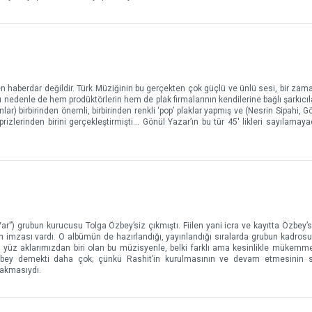
haberdar değildir. Türk Müziğinin bu gerçekten çok güçlü ve ünlü sesi, bir zama
nedenle de hem prodüktörlerin hem de plak firmalarının kendilerine bağlı şarkıcılar
ar) birbirinden önemli, birbirinden renkli ‘pop’ plaklar yapmış ve (Nesrin Sipahi, G
ürprizlerinden birini gerçekleştirmişti… Gönül Yazar’ın bu tür 45' likleri sayılamay
r”) grubun kurucusu Tolga Özbey’siz çıkmıştı. Fiilen yani icra ve kayıtta Özbey’si
in imzası vardı. O albümün de hazırlandığı, yayınlandığı sıralarda grubun kadro
i yüz aklarımızdan biri olan bu müzisyenle, belki farklı ama kesinlikle mükemme
bey demekti daha çok; çünkü Rashit’in kurulmasının ve devam etmesinin s
 akmasıydı.