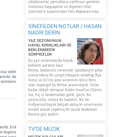
ıskalananlar, pamuklara sarılması gereken
mütevazı başyapıtlar ve diğerleri Hilal
Çetinder’in kaleminden Film Makarası’nda…
SİNEFİLDEN NOTLAR / HASAN
NADİR DERİN
YAZ SEZONUNUN
HAYAL KIRIKLIKLARI VE
BEKLENMEDİK
SÜRPRİZLER
Bu yaz sinemalarda büyük
beklenti yaratan bazı
filmler, bekleneni veremedi. Spielberg’in yıllar
iraz edilir
sonra tekrar bir uzaylı hikayesi anlattığı İfşa
zerinde de
Günü ve DC’nin yeni evreninin ikinci filmi
isimlerini
olan Supergirl bu filmler arasındaydı. Onlar
kadar iddialı olmayan Robin Hood’un Ölümü
ise, hiç iz bırakmadan geldi, geçti. Bu
yazımızda, onlara bir bakalım. Bir de
Hollywood büyük bütçeli aksiyon sinemasını
model alarak yapılmış bir Suudi Arabistan
filmine göz atalım.
ildi. Erol
TV'DE MÜZİK
nin bugüne
MÜZİK YOLCULARI