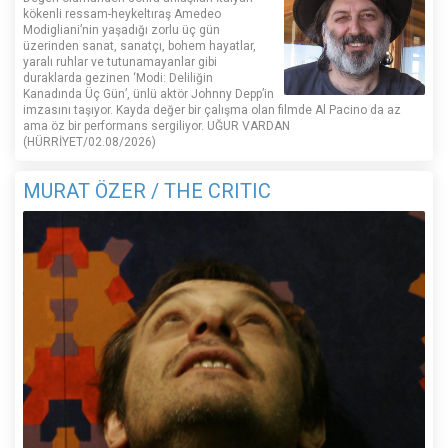
kökenli ressam-heykeltıraş Amedeo
Modigliani’nin yaşadığı zorlu üç gün
üzerinden sanat, sanatçı, bohem hayatlar,
yaralı ruhlar ve tutunamayanlar gibi
duraklarda gezinen ‘Modi: Deliliğin
Kanadında Üç Gün’, ünlü aktör Johnny Depp’in
imzasını taşıyor. Kayda değer bir çalışma olan filmde Al Pacino da az
ama öz bir performans sergiliyor. UĞUR VARDAN
(HÜRRİYET/02.08/2026)
MURAT ÖZER / THE CRITIC