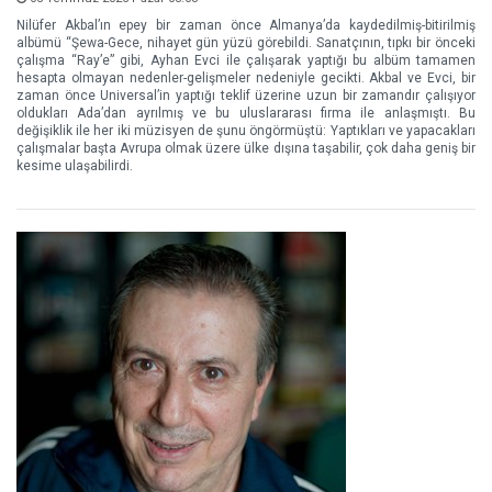
Nilüfer Akbal’ın epey bir zaman önce Almanya’da kaydedilmiş-bitirilmiş
albümü “Şewa-Gece, nihayet gün yüzü görebildi. Sanatçının, tıpkı bir önceki
çalışma “Ray’e” gibi, Ayhan Evci ile çalışarak yaptığı bu albüm tamamen
hesapta olmayan nedenler-gelişmeler nedeniyle gecikti. Akbal ve Evci, bir
zaman önce Universal’in yaptığı teklif üzerine uzun bir zamandır çalışıyor
oldukları Ada’dan ayrılmış ve bu uluslararası firma ile anlaşmıştı. Bu
değişiklik ile her iki müzisyen de şunu öngörmüştü: Yaptıkları ve yapacakları
çalışmalar başta Avrupa olmak üzere ülke dışına taşabilir, çok daha geniş bir
kesime ulaşabilirdi.