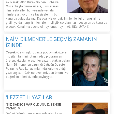
ek olarak, Altın Küre - Golden Globe ve
Oscar başta olmak üzere, uluslararası
film festivalleri bünyesinde yer alan
filmlere ait yorum ve tavsiyelerimi bu
kanalda bulacaksınız. Kısaca, vizyondaki filmler ile ilgili, hangi filme
gidilir ya da hangi filmler izlenmeli gibi sorularınızın cevapları bu kanalda
olacak. Kanalıma abone olmayı unutmayın. ALİ ULVİ UYANIK
NAİM DİLMENER'LE GEÇMİŞ ZAMANIN
İZİNDE
Çeyrek yüzyılı aşkın, başta pop olmak üzere
müziğin tarihini tutan, radyo programları
üreten, kitaplar, eleştiriler yazan, plaklar çalan
Naim Dilmener bu uzun yürüyüşün Gazete
Pazar ile Radikal adımlarında kaleme aldığı
yazılarıyla, müzik serüvenimizden önemli ve
değerli isimleri bizlerle paylaşıyor.
'LEZZET'Lİ YAZILAR
'SİZ SADECE VAR OLDUNUZ, BENSE
YAŞADIM'
Değeri ölümünden sonra anlaşılan İtalyan