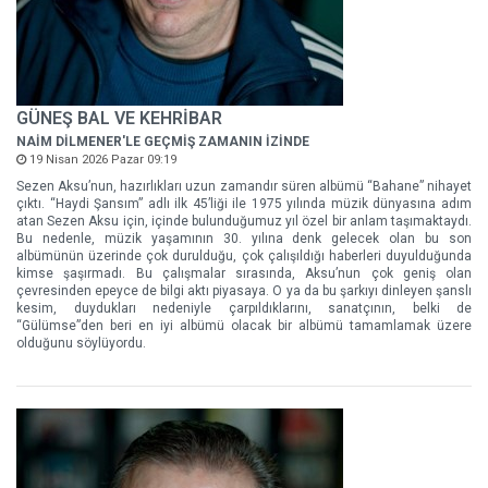
GÜNEŞ BAL VE KEHRİBAR
NAİM DİLMENER'LE GEÇMİŞ ZAMANIN İZİNDE
19 Nisan 2026 Pazar 09:19
Sezen Aksu’nun, hazırlıkları uzun zamandır süren albümü “Bahane” nihayet
çıktı. “Haydi Şansım” adlı ilk 45’liği ile 1975 yılında müzik dünyasına adım
atan Sezen Aksu için, içinde bulunduğumuz yıl özel bir anlam taşımaktaydı.
Bu nedenle, müzik yaşamının 30. yılına denk gelecek olan bu son
albümünün üzerinde çok durulduğu, çok çalışıldığı haberleri duyulduğunda
kimse şaşırmadı. Bu çalışmalar sırasında, Aksu’nun çok geniş olan
çevresinden epeyce de bilgi aktı piyasaya. O ya da bu şarkıyı dinleyen şanslı
kesim, duydukları nedeniyle çarpıldıklarını, sanatçının, belki de
“Gülümse”den beri en iyi albümü olacak bir albümü tamamlamak üzere
olduğunu söylüyordu.