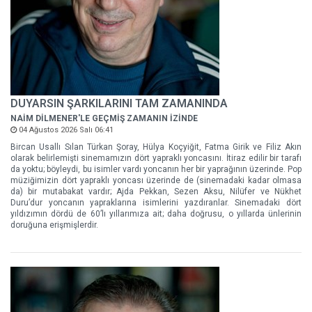
DUYARSIN ŞARKILARINI TAM ZAMANINDA
NAİM DİLMENER'LE GEÇMİŞ ZAMANIN İZİNDE
04 Ağustos 2026 Salı 06:41
Bircan Usallı Sılan Türkan Şoray, Hülya Koçyiğit, Fatma Girik ve Filiz Akın
olarak belirlemişti sinemamızın dört yapraklı yoncasını. İtiraz edilir bir tarafı
da yoktu; böyleydi, bu isimler vardı yoncanın her bir yaprağının üzerinde. Pop
müziğimizin dört yapraklı yoncası üzerinde de (sinemadaki kadar olmasa
da) bir mutabakat vardır; Ajda Pekkan, Sezen Aksu, Nilüfer ve Nükhet
Duru’dur yoncanın yapraklarına isimlerini yazdıranlar. Sinemadaki dört
yıldızımın dördü de 60’lı yıllarımıza ait; daha doğrusu, o yıllarda ünlerinin
doruğuna erişmişlerdir.