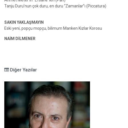
Ahmet Meter’in “Efsane”leri (Pan)
Tanju Duru’nun çok duru, en duru “Zamanlar”ı (Piccatura)
SAKIN YAKLAŞMAYIN
Eski yeni, popçu mopçu, bilimum Manken Kızlar Korosu
NAİM DİLMENER
Diğer Yazılar