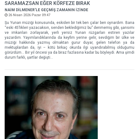
SARAMAZSAN EĞER KÖRFEZE BIRAK
NAİM DİLMENER'LE GEÇMİŞ ZAMANIN İZİNDE
26 Nisan 2026 Pazar 09:47
Şu Yunan müziği konusunda, eskiden bir tek ben çalar ben oynardım. Bana
“eski 45’likleri yazacaksın, senden beklediğimiz bu” denmemiş gibi, şansımı
ve imkanları zorlayarak, yerli yersiz Yunan rüzgarları estiren yazılar
yazardım. Yayımlandıklarında da keyfim yerine gelir, sevdiğim bir ülke ve
müziği hakkında yazmış olmaktan gurur duyar, gelen telefon ya da
mektuplardan da, iyi – kötü birkaç okurda ilgi uyandırabilmiş olduğumu
görürdüm... Bir yıl öncesi ya da biraz fazlasına kadar bu böyleydi. Ama şimdi
durum farklı, şartlar değişti...