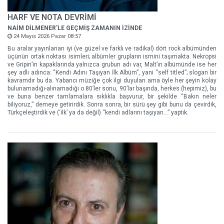
HARF VE NOTA DEVRİMİ
NAİM DİLMENER'LE GEÇMİŞ ZAMANIN İZİNDE
24 Mayıs 2026 Pazar 08:57
Bu aralar yayınlanan iyi (ve güzel ve farklı ve radikal) dört rock albümünden
üçünün ortak noktası isimleri; albümler grupların ismini taşımakta. Nekropsi
ve Gripin’in kapaklarında yalnızca grubun adı var, Malt’ın albümünde ise her
şey adlı adınca: “Kendi Adını Taşıyan İlk Albüm”, yani “self titled”; slogan bir
kavramdır bu da. Yabancı müziğe çok ilgi duyulan ama öyle her şeyin kolay
bulunamadığı-alınamadığı o 80’ler sonu, 90’lar başında, herkes (hepimiz), bu
ve buna benzer tamlamalara sıklıkla başvurur, bir şekilde “Bakın neler
biliyoruz,” demeye getirirdik. Sonra sonra, bir sürü şey gibi bunu da çevirdik,
Türkçeleştirdik ve (‘ilk’ ya da değil) “kendi adlarını taşıyan…” yaptık.