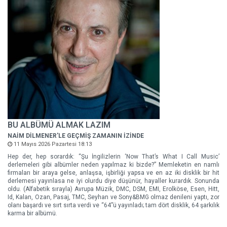
BU ALBÜMÜ ALMAK LAZIM
NAİM DİLMENER'LE GEÇMİŞ ZAMANIN İZİNDE
11 Mayıs 2026 Pazartesi 18:13
Hep der, hep sorardık: “Şu İngilizlerin ‘Now That’s What I Call Music’
derlemeleri gibi albümler neden yapılmaz ki bizde?” Memleketin en namlı
firmaları bir araya gelse, anlaşsa, işbirliği yapsa ve en az iki disklik bir hit
derlemesi yayınlasa ne iyi olurdu diye düşünür, hayaller kurardık. Sonunda
oldu. (Alfabetik sırayla) Avrupa Müzik, DMC, DSM, EMI, Erolköse, Esen, Hitt,
Id, Kalan, Ozan, Pasaj, TMC, Seyhan ve Sony&BMG olmaz denileni yaptı, zor
olanı başardı ve sırt sırta verdi ve “64”ü yayınladı; tam dört disklik, 64 şarkılık
karma bir albümü.