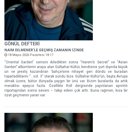
GÖNÜL DEFTERİ
NAİM DİLMENER'LE GEÇMİŞ ZAMANIN İZİNDE
18 Mayıs 2026 Pazartesi 18:17
“Oriental Garden” serisini ikiledikten sonra “Harem’s Secret” ve “Asian
Garden” albümlerini araya alan Gülbahar Kültür, kendisine yurt dışında büyük
ün ve prestij kazandıran ‘bahçe’sine nihayet geri döndü ve buradan
toparladıklarını “…vol. 3” olarak sundu bize. Gülbahar Kültür’ün, başta Avrupa
olmak üzere, bütün dünyada yaygın bir ünü var. Bizim buralarda da artık
meraklısı epeyce fazla. Özellikle Roll dergisinde yayınlanan ayrıntılı
röportajından sonra seveni – takip edeni çok arttı. Buna rağmen, kısa bir
özet geçmenin yararı var: