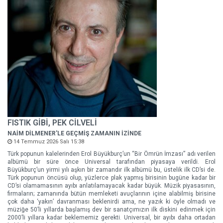
FISTIK GİBİ, PEK CİLVELİ
NAİM DİLMENER'LE GEÇMİŞ ZAMANIN İZİNDE
14 Temmuz 2026 Salı 15:38
Türk popunun kalelerinden Erol Büyükburç’un “Bir Ömrün İmzası” adı verilen
albümü bir süre önce Universal tarafından piyasaya verildi. Erol
Büyükburç’un yirmi yılı aşkın bir zamandır ilk albümü bu, üstelik ilk CD’si de.
Türk popunun öncüsü olup, yüzlerce plak yapmış birisinin bugüne kadar bir
CD’si olamamasının ayıbı anlatılamayacak kadar büyük. Müzik piyasasının,
firmaların; zamanında bütün memleketi avuçlarının içine alabilmiş birisine
çok daha ‘yakın’ davranması beklenirdi ama, ne yazık ki öyle olmadı ve
müziğe 50’li yıllarda başlamış dev bir sanatçımızın ilk diskini edinmek için
2000’li yıllara kadar beklememiz gerekti. Universal, bir ayıbı daha ortadan