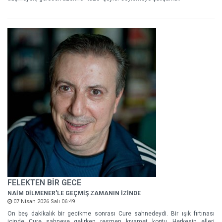
FELEKTEN BİR GECE
NAİM DİLMENER'LE GEÇMİŞ ZAMANIN İZİNDE
07 Nisan 2026 Salı 06:49
On beş dakikalık bir gecikme sonrası Cure sahnedeydi. Bir ışık fırtınası
içinde Cure sahneye gelirken resmen kıyamet koptu. Herkesin elleri