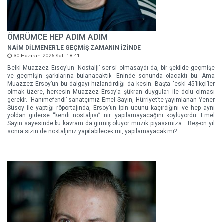
ÖMRÜMCE HEP ADIM ADIM
NAİM DİLMENER'LE GEÇMİŞ ZAMANIN İZİNDE
30 Haziran 2026 Salı 18:41
Belki Muazzez Ersoy’un ‘Nostalji’ serisi olmasaydı da, bir şekilde geçmişe
ve geçmişin şarkılarına bulanacaktık. Eninde sonunda olacaktı bu. Ama
Muazzez Ersoy’un bu dalgayı hızlandırdığı da kesin. Başta ‘eski 45’likçi’ler
olmak üzere, herkesin Muazzez Ersoy’a şükran duyguları ile dolu olması
gerekir. ‘Hanımefendi’ sanatçımız Emel Sayın, Hürriyet’te yayımlanan Yener
Süsoy ile yaptığı röportajında, Ersoy’un ipin ucunu kaçırdığını ve hep aynı
yoldan giderse “kendi nostaljisi” nin yapılamayacağını söylüyordu. Emel
Sayın sayesinde bu kavram da girmiş oluyor müzik piyasamıza... Beş-on yıl
sonra sizin de nostaljiniz yapılabilecek mi, yapılamayacak mı?