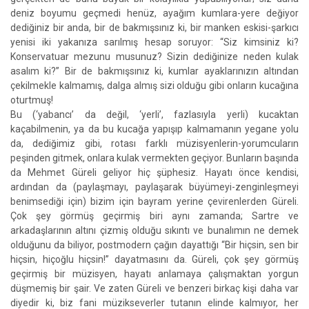
deniz boyumu geçmedi henüz, ayağım kumlara-yere değiyor
dediğiniz bir anda, bir de bakmışsınız ki, bir manken eskisi-şarkıcı
yenisi iki yakanıza sarılmış hesap soruyor: “Siz kimsiniz ki?
Konservatuar mezunu musunuz? Sizin dediğinize neden kulak
asalım ki?” Bir de bakmışsınız ki, kumlar ayaklarınızın altından
çekilmekle kalmamış, dalga almış sizi olduğu gibi onların kucağına
oturtmuş!
Bu (‘yabancı’ da değil, ‘yerli’, fazlasıyla yerli) kucaktan
kaçabilmenin, ya da bu kucağa yapışıp kalmamanın yegane yolu
da, dediğimiz gibi, rotası farklı müzisyenlerin-yorumcuların
peşinden gitmek, onlara kulak vermekten geçiyor. Bunların başında
da Mehmet Güreli geliyor hiç şüphesiz. Hayatı önce kendisi,
ardından da (paylaşmayı, paylaşarak büyümeyi-zenginleşmeyi
benimsediği için) bizim için bayram yerine çevirenlerden Güreli.
Çok şey görmüş geçirmiş biri aynı zamanda; Sartre ve
arkadaşlarının altını çizmiş olduğu sıkıntı ve bunalımın ne demek
olduğunu da biliyor, postmodern çağın dayattığı “Bir hiçsin, sen bir
hiçsin, hiçoğlu hiçsin!” dayatmasını da. Güreli, çok şey görmüş
geçirmiş bir müzisyen, hayatı anlamaya çalışmaktan yorgun
düşmemiş bir şair. Ve zaten Güreli ve benzeri birkaç kişi daha var
diyedir ki, biz fani müzikseverler tutanın elinde kalmıyor, her