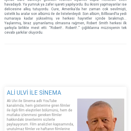
havadaydı. Ya yumruk ya zafer işareti yapılıyordu. Bu ikisini yapmayanlar ise
delicesine alkış tutuyordu. Cure, Amerika’da her zaman cok sevilmişti,
üstelik bu aralar son albümü ile de listelerdeydi. Son albüm, Billboard’ta yedi
numaraya kadar yükselmiş ve herkesi hayretler içinde bırakmıştı…
Yaşlanmış, biraz şişmanlamış olmasına rağmen, Robert Smith herkesi ilk
şarkıyla birlikte mest etti. “Robert!.. Robert!..” çığlıklarına müzisyenin tek
cevabı şarkılar oluyordu.
ALİ ULVİ İLE SİNEMA
Ali Ulvi ile Sinema adlı YouTube
kanalımda, hem gösterime giren filmler
ile ilgili film eleştirileri bölümünü, hem de
mutlaka izlenmesi gereken filmler
hakkındaki önerilerimi sizlerle
paylaşıyorum. Film analizleri kapsamında,
unutulmaz filmler ve haftanın filmlerine