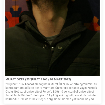
MURAT ÖZER (23 ŞUBAT 1966 / 09 MART 2022)
23 Şubat 1966 Adapazarı doğumlu Murat Özer, ilk ve orta öğrenimini bu
kentte tamamladıktan sonra Marmara Üniversitesi Basın Yayın Yüksek
Okulu, Boğaziçi Üniversitesi Felsefe Bölümü ve İstanbul Üniversitesi
Sanat Tarihi Bölümü’nde toplam 11 yıl öğrenim gördü; ancak üçünü de
bitirmedi. 1990’da 2000’e Doğru dergisinde sinema yazılarına başladı...