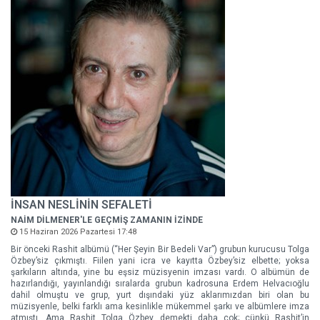
İNSAN NESLİNİN SEFALETİ
NAİM DİLMENER'LE GEÇMİŞ ZAMANIN İZİNDE
15 Haziran 2026 Pazartesi 17:48
Bir önceki Rashit albümü (“Her Şeyin Bir Bedeli Var”) grubun kurucusu Tolga
Özbey’siz çıkmıştı. Fiilen yani icra ve kayıtta Özbey’siz elbette; yoksa
şarkıların altında, yine bu eşsiz müzisyenin imzası vardı. O albümün de
hazırlandığı, yayınlandığı sıralarda grubun kadrosuna Erdem Helvacıoğlu
dahil olmuştu ve grup, yurt dışındaki yüz aklarımızdan biri olan bu
müzisyenle, belki farklı ama kesinlikle mükemmel şarkı ve albümlere imza
atmıştı. Ama Rashit Tolga Özbey demekti daha çok; çünkü Rashit’in