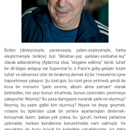
Birileri (dinleyicisiyle, yaratıcısıyla, çalanı-söyleyeniyle, hatta
eleştirmeniyle birlikte) bizi “ilkbahar-yaz şarkıları-sonbahar-kış”
olarak adlandırılmış (Ajda’mız olsa, “slogane edilmiş” derdi; tuhaf
bir dil bilgisi anlayışı var Superstar’ın, o Paris’e gidiş-gelişler böyle
tuhaf ve silinemez izler de bırakmış demek ki) bir ‘mesele’nin içine
hapsetmeye çalışıyor. Şu özel gün, bu özel gece yetmedi, şimdi de
koca bir mevsimi “şarkı sevme, albüm alma zamanı” olarak
belirlediler, her şeyi bunun etrafında, bunun üzerinden çevirmeye
çalışıyorlar. Neymiş? Bu yaza damgasını vuracak şarkı ne olurmuş?
Neymiş, bu yazın galibi kim olurmuş? Neyse ne deyip geçmek,
rotasını bu tiplerden uzak bir yerlere ayarlamışları dinlemek-
konuşmak lazım. Şakası yok yoksa; bu ‘güruh’, herkesi yanlarına
çekmekle, herkesi kendilerine benzetmekle nam salmıştır. Ve
gerçekten de bunu büyük bir kolaylıkla yapabiliyorlar; siz daha