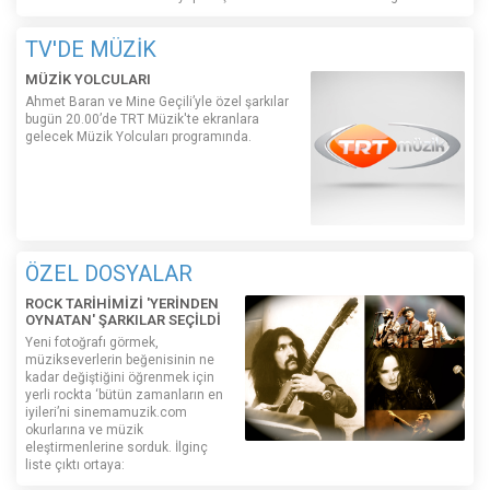
TV'DE MÜZİK
MÜZİK YOLCULARI
Ahmet Baran ve Mine Geçili’yle özel şarkılar
bugün 20.00’de TRT Müzik'te ekranlara
gelecek Müzik Yolcuları programında.
ÖZEL DOSYALAR
ROCK TARİHİMİZİ 'YERİNDEN
OYNATAN' ŞARKILAR SEÇİLDİ
Yeni fotoğrafı görmek,
müzikseverlerin beğenisinin ne
kadar değiştiğini öğrenmek için
yerli rockta ‘bütün zamanların en
iyileri’ni sinemamuzik.com
okurlarına ve müzik
eleştirmenlerine sorduk. İlginç
liste çıktı ortaya: