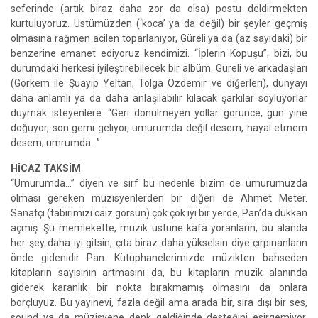
seferinde (artık biraz daha zor da olsa) postu deldirmekten
kurtuluyoruz. Üstümüzden (‘koca’ ya da değil) bir şeyler geçmiş
olmasına rağmen acilen toparlanıyor, Güreli ya da (az sayıdaki) bir
benzerine emanet ediyoruz kendimizi. “İplerin Kopuşu”, bizi, bu
durumdaki herkesi iyileştirebilecek bir albüm. Güreli ve arkadaşları
(Görkem ile Şuayip Yeltan, Tolga Özdemir ve diğerleri), dünyayı
daha anlamlı ya da daha anlaşılabilir kılacak şarkılar söylüyorlar
duymak isteyenlere: “Geri dönülmeyen yollar görünce, gün yine
doğuyor, son gemi geliyor, umurumda değil desem, hayal etmem
desem; umrumda…”
HİCAZ TAKSİM
“Umurumda…” diyen ve sırf bu nedenle bizim de umurumuzda
olması gereken müzisyenlerden bir diğeri de Ahmet Meter.
Sanatçı (tabirimizi caiz görsün) çok çok iyi bir yerde, Pan’da dükkan
açmış. Şu memlekette, müzik üstüne kafa yoranların, bu alanda
her şey daha iyi gitsin, çıta biraz daha yükselsin diye çırpınanların
önde gidenidir Pan. Kütüphanelerimizde müzikten bahseden
kitapların sayısının artmasını da, bu kitapların müzik alanında
giderek karanlık bir nokta bırakmamış olmasını da onlara
borçluyuz. Bu yayınevi, fazla değil ama arada bir, sıra dışı bir ses,
sound ya da müzisyene denk geldiğinde desteğini esirgemiyor,