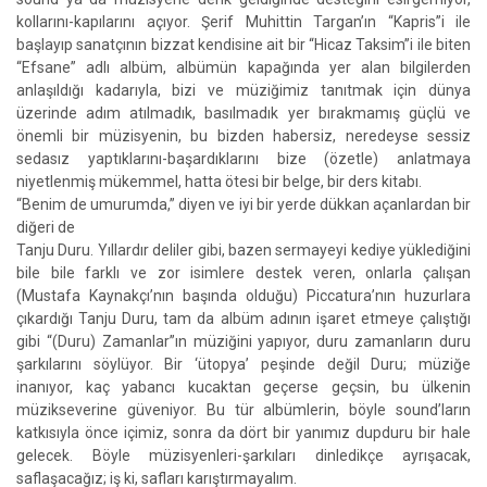
kollarını-kapılarını açıyor. Şerif Muhittin Targan’ın “Kapris”i ile
başlayıp sanatçının bizzat kendisine ait bir “Hicaz Taksim”i ile biten
“Efsane” adlı albüm, albümün kapağında yer alan bilgilerden
anlaşıldığı kadarıyla, bizi ve müziğimiz tanıtmak için dünya
üzerinde adım atılmadık, basılmadık yer bırakmamış güçlü ve
önemli bir müzisyenin, bu bizden habersiz, neredeyse sessiz
sedasız yaptıklarını-başardıklarını bize (özetle) anlatmaya
niyetlenmiş mükemmel, hatta ötesi bir belge, bir ders kitabı.
“Benim de umurumda,” diyen ve iyi bir yerde dükkan açanlardan bir
diğeri de
Tanju Duru. Yıllardır deliler gibi, bazen sermayeyi kediye yüklediğini
bile bile farklı ve zor isimlere destek veren, onlarla çalışan
(Mustafa Kaynakçı’nın başında olduğu) Piccatura’nın huzurlara
çıkardığı Tanju Duru, tam da albüm adının işaret etmeye çalıştığı
gibi “(Duru) Zamanlar”ın müziğini yapıyor, duru zamanların duru
şarkılarını söylüyor. Bir ‘ütopya’ peşinde değil Duru; müziğe
inanıyor, kaç yabancı kucaktan geçerse geçsin, bu ülkenin
müzikseverine güveniyor. Bu tür albümlerin, böyle sound’ların
katkısıyla önce içimiz, sonra da dört bir yanımız dupduru bir hale
gelecek. Böyle müzisyenleri-şarkıları dinledikçe ayrışacak,
saflaşacağız; iş ki, safları karıştırmayalım.