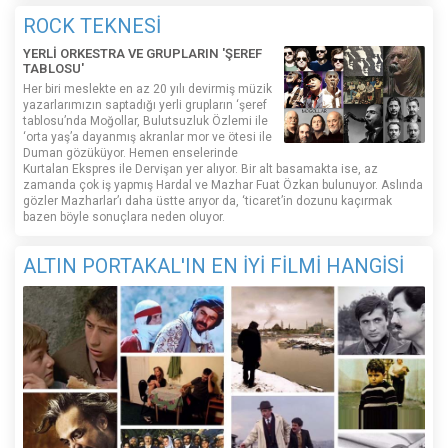
ROCK TEKNESİ
YERLİ ORKESTRA VE GRUPLARIN 'ŞEREF
TABLOSU'
Her biri meslekte en az 20 yılı devirmiş müzik
yazarlarımızın saptadığı yerli grupların ‘şeref
tablosu’nda Moğollar, Bulutsuzluk Özlemi ile
‘orta yaş’a dayanmış akranlar mor ve ötesi ile
Duman gözüküyor. Hemen enselerinde
Kurtalan Ekspres ile Dervişan yer alıyor. Bir alt basamakta ise, az
zamanda çok iş yapmış Hardal ve Mazhar Fuat Özkan bulunuyor. Aslında
gözler Mazharlar’ı daha üstte arıyor da, ‘ticaret’in dozunu kaçırmak
bazen böyle sonuçlara neden oluyor.
ALTIN PORTAKAL'IN EN İYİ FİLMİ HANGİSİ