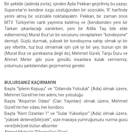
Bir şekilde (aslında zorla), içinden Ajda Pekkan geçirilmiş bu yazıyı,
Superstar’ın kendine özgü sözlüğünden bir sözcükle, ‘K’ harfinde
yerini almış bir sözcükle noktalayalım. Pekkan, bir zaman önce
MTV Türkiye’nin canlı yayınına katılmış ve (kendisinden yeni bir
Tarkan çıkarılacağı sanılırken, yeni bir Atilla Taş bile elde
edilememiş) Murat Boz’un bir sorusunu cevaplarken “kondisyone”
demişti. Güçlü durmak, yüksek bir kondisyona sahip olmak iyi bir
şey elbette, tuz buz olmamak için çok iyi bir şey; bunun için de
(Murat Boz ve şürekasına değil de), Mehmet Güreli, Tanju Duru ve
Ahmet Meter gibi yüce gönüllü insanlara kulak vermemiz,
yolumuzu şarkılarından geçirmemiz gerekir.
BULURSANIZ KAÇIRMAYIN
Başta “İplerin Kopuşu” ve “Odamda Yolculuk” (Ada) olmak üzere,
Mehmet Güreli’nin her adımı, her yolculuğu
Başta “Alope’nin Odası” (Can Yayınları) olmak üzere, Mehmet
Güreli’nin her odası, her koridoru
Başta “Kent Ozanları 1” ve “Sular Yükseliyor” (Ada) olmak üzere,
“yüksek dinlene(bile)cek”, size masaya yumruğunuzu vurma gücü
vere(bile)cek bütün albümler