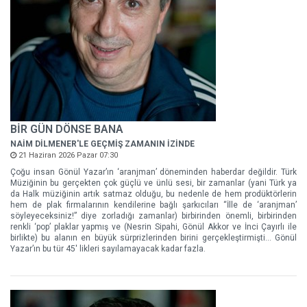
BİR GÜN DÖNSE BANA
NAİM DİLMENER'LE GEÇMİŞ ZAMANIN İZİNDE
21 Haziran 2026 Pazar 07:30
Çoğu insan Gönül Yazar’ın ‘aranjman’ döneminden haberdar değildir. Türk
Müziğinin bu gerçekten çok güçlü ve ünlü sesi, bir zamanlar (yani Türk ya
da Halk müziğinin artık satmaz olduğu, bu nedenle de hem prodüktörlerin
hem de plak firmalarının kendilerine bağlı şarkıcıları “İlle de ‘aranjman’
söyleyeceksiniz!” diye zorladığı zamanlar) birbirinden önemli, birbirinden
renkli ‘pop’ plaklar yapmış ve (Nesrin Sipahi, Gönül Akkor ve İnci Çayırlı ile
birlikte) bu alanın en büyük sürprizlerinden birini gerçekleştirmişti… Gönül
Yazar’ın bu tür 45' likleri sayılamayacak kadar fazla.