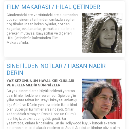
FİLM MAKARASI / HİLAL ÇETİNDER
Gündemdekilere ve vitrindekilere aldırmadan
upuzun sinema tarihinden cımbızla seçilen
hoş filmler, insan kokan öyküler, gözden
kaçanlar, ıskalananlar, pamuklara sarılması
gereken mütevazı başyapıtlar ve diğerleri
Hilal Çetinder’in kaleminden Film
Makarası’nda…
SİNEFİLDEN NOTLAR / HASAN NADİR
DERİN
YAZ SEZONUNUN HAYAL KIRIKLIKLARI
VE BEKLENMEDİK SÜRPRİZLER
Bu yaz sinemalarda büyük beklenti yaratan
bazı filmler, bekleneni veremedi. Spielberg’in
yıllar sonra tekrar bir uzaylı hikayesi anlattığı
İfşa Günü ve DC’nin yeni evreninin ikinci filmi
olan Supergirl bu filmler arasındaydı. Onlar
kadar iddialı olmayan Robin Hood’un Ölümü
ise, hiç iz bırakmadan geldi, geçti. Bu
yazımızda, onlara bir bakalım. Bir de Hollywood büyük bütçeli aksiyon
sinemasını model alarak yapılmış bir Suudi Arabistan filmine göz atalım.