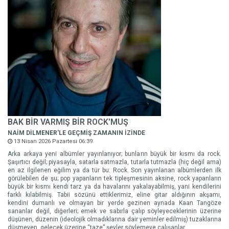
BAK BİR VARMIŞ BİR ROCK'MUŞ
NAİM DİLMENER'LE GEÇMİŞ ZAMANIN İZİNDE
13 Nisan 2026 Pazartesi 06:39
Arka arkaya yeni albümler yayınlanıyor; bunların büyük bir kısmı da rock.
Şaşırtıcı değil; piyasayla, satarla satmazla, tutarla tutmazla (hiç değil ama)
en az ilgilenen eğilim ya da tür bu: Rock. Son yayınlanan albümlerden ilk
görülebilen de şu; pop yapanların tek tipleşmesinin aksine, rock yapanların
büyük bir kısmı kendi tarz ya da havalarını yakalayabilmiş, yani kendilerini
farklı kılabilmiş. Tabii sözünü ettiklerimiz, eline gitar aldığının akşamı,
kendini dumanlı ve olmayan bir yerde gezinen aynada Kaan Tangöze
sananlar değil, diğerleri; emek ve sabırla çalıp söyleyeceklerinin üzerine
düşünen, düzenin (ideolojik olmadıklarına dair yeminler edilmiş) tuzaklarına
düşmeyen, gelecek üzerine “taze” şeyler söylemeye çalışanlar.