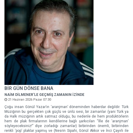
BİR GÜN DÖNSE BANA
NAİM DİLMENER'LE GEÇMİŞ ZAMANIN İZİNDE
21 Haziran 2026 Pazar 07:30
Çoğu insan Gönül Yazar’ın ‘aranjman’ döneminden haberdar değildir. Türk
Müziğinin bu gerçekten çok güçlü ve ünlü sesi, bir zamanlar (yani Türk ya
da Halk müziğinin artık satmaz olduğu, bu nedenle de hem prodüktörlerin
hem de plak firmalarının kendilerine bağlı şarkıcıları “İlle de ‘aranjman’
söyleyeceksiniz!” diye zorladığı zamanlar) birbirinden önemli, birbirinden
renkli ‘pop’ plaklar yapmış ve (Nesrin Sipahi, Gönül Akkor ve İnci Çayırlı ile