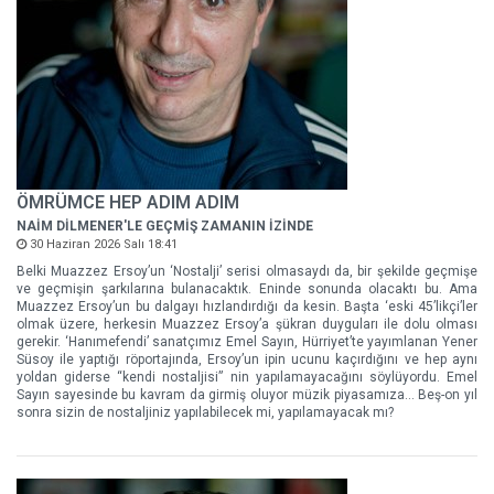
ÖMRÜMCE HEP ADIM ADIM
NAİM DİLMENER'LE GEÇMİŞ ZAMANIN İZİNDE
30 Haziran 2026 Salı 18:41
Belki Muazzez Ersoy’un ‘Nostalji’ serisi olmasaydı da, bir şekilde geçmişe
ve geçmişin şarkılarına bulanacaktık. Eninde sonunda olacaktı bu. Ama
Muazzez Ersoy’un bu dalgayı hızlandırdığı da kesin. Başta ‘eski 45’likçi’ler
olmak üzere, herkesin Muazzez Ersoy’a şükran duyguları ile dolu olması
gerekir. ‘Hanımefendi’ sanatçımız Emel Sayın, Hürriyet’te yayımlanan Yener
Süsoy ile yaptığı röportajında, Ersoy’un ipin ucunu kaçırdığını ve hep aynı
yoldan giderse “kendi nostaljisi” nin yapılamayacağını söylüyordu. Emel
Sayın sayesinde bu kavram da girmiş oluyor müzik piyasamıza... Beş-on yıl
sonra sizin de nostaljiniz yapılabilecek mi, yapılamayacak mı?