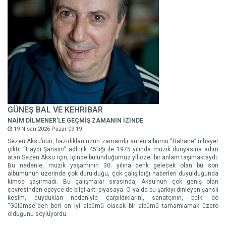
GÜNEŞ BAL VE KEHRİBAR
NAİM DİLMENER'LE GEÇMİŞ ZAMANIN İZİNDE
19 Nisan 2026 Pazar 09:19
Sezen Aksu’nun, hazırlıkları uzun zamandır süren albümü “Bahane” nihayet
çıktı. “Haydi Şansım” adlı ilk 45’liği ile 1975 yılında müzik dünyasına adım
atan Sezen Aksu için, içinde bulunduğumuz yıl özel bir anlam taşımaktaydı.
Bu nedenle, müzik yaşamının 30. yılına denk gelecek olan bu son
albümünün üzerinde çok durulduğu, çok çalışıldığı haberleri duyulduğunda
kimse şaşırmadı. Bu çalışmalar sırasında, Aksu’nun çok geniş olan
çevresinden epeyce de bilgi aktı piyasaya. O ya da bu şarkıyı dinleyen şanslı
kesim, duydukları nedeniyle çarpıldıklarını, sanatçının, belki de
“Gülümse”den beri en iyi albümü olacak bir albümü tamamlamak üzere
olduğunu söylüyordu.