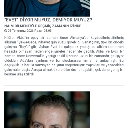
“EVET” DİYOR MUYUZ, DEMİYOR MUYUZ?
NAİM DİLMENER'LE GEÇMİŞ ZAMANIN İZİNDE
05 Temmuz 2026 Pazar 08:03
Nilüfer Akbal’ın epey bir zaman önce Almanya’da kaydedilmiş-bitirilmiş
albümü “Şewa-Gece, nihayet gün yüzü görebildi. Sanatçının, tıpkı bir önceki
çalışma “Ray’e” gibi, Ayhan Evci ile çalışarak yaptığı bu albüm tamamen
hesapta olmayan nedenler-gelişmeler nedeniyle gecikti. Akbal ve Evci, bir
zaman önce Universal’in yaptığı teklif üzerine uzun bir zamandır çalışıyor
oldukları Ada’dan ayrılmış ve bu uluslararası firma ile anlaşmıştı. Bu
değişiklik ile her iki müzisyen de şunu öngörmüştü: Yaptıkları ve yapacakları
çalışmalar başta Avrupa olmak üzere ülke dışına taşabilir, çok daha geniş bir
kesime ulaşabilirdi.