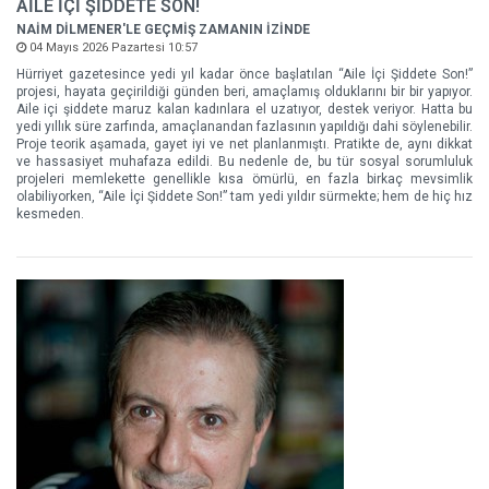
AİLE İÇİ ŞİDDETE SON!
NAİM DİLMENER'LE GEÇMİŞ ZAMANIN İZİNDE
04 Mayıs 2026 Pazartesi 10:57
Hürriyet gazetesince yedi yıl kadar önce başlatılan “Aile İçi Şiddete Son!”
projesi, hayata geçirildiği günden beri, amaçlamış olduklarını bir bir yapıyor.
Aile içi şiddete maruz kalan kadınlara el uzatıyor, destek veriyor. Hatta bu
yedi yıllık süre zarfında, amaçlanandan fazlasının yapıldığı dahi söylenebilir.
Proje teorik aşamada, gayet iyi ve net planlanmıştı. Pratikte de, aynı dikkat
ve hassasiyet muhafaza edildi. Bu nedenle de, bu tür sosyal sorumluluk
projeleri memlekette genellikle kısa ömürlü, en fazla birkaç mevsimlik
olabiliyorken, “Aile İçi Şiddete Son!” tam yedi yıldır sürmekte; hem de hiç hız
kesmeden.