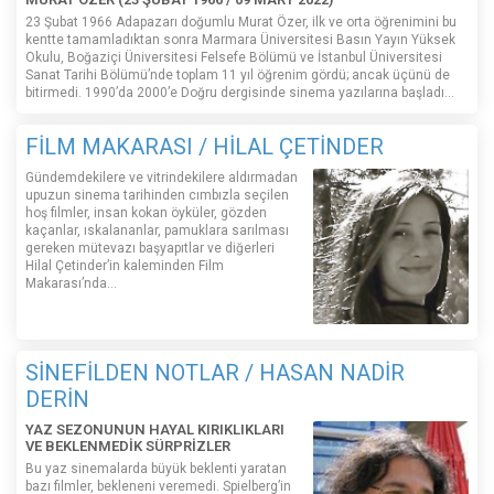
23 Şubat 1966 Adapazarı doğumlu Murat Özer, ilk ve orta öğrenimini bu
kentte tamamladıktan sonra Marmara Üniversitesi Basın Yayın Yüksek
Okulu, Boğaziçi Üniversitesi Felsefe Bölümü ve İstanbul Üniversitesi
Sanat Tarihi Bölümü’nde toplam 11 yıl öğrenim gördü; ancak üçünü de
bitirmedi. 1990’da 2000’e Doğru dergisinde sinema yazılarına başladı...
FİLM MAKARASI / HİLAL ÇETİNDER
Gündemdekilere ve vitrindekilere aldırmadan
upuzun sinema tarihinden cımbızla seçilen
hoş filmler, insan kokan öyküler, gözden
kaçanlar, ıskalananlar, pamuklara sarılması
gereken mütevazı başyapıtlar ve diğerleri
Hilal Çetinder’in kaleminden Film
Makarası’nda…
SİNEFİLDEN NOTLAR / HASAN NADİR
DERİN
YAZ SEZONUNUN HAYAL KIRIKLIKLARI
VE BEKLENMEDİK SÜRPRİZLER
Bu yaz sinemalarda büyük beklenti yaratan
bazı filmler, bekleneni veremedi. Spielberg’in