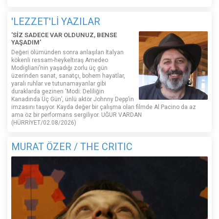
'LEZZET'Lİ YAZILAR
'SİZ SADECE VAR OLDUNUZ, BENSE
YAŞADIM'
Değeri ölümünden sonra anlaşılan İtalyan
kökenli ressam-heykeltıraş Amedeo
Modigliani’nin yaşadığı zorlu üç gün
üzerinden sanat, sanatçı, bohem hayatlar,
yaralı ruhlar ve tutunamayanlar gibi
duraklarda gezinen ‘Modi: Deliliğin
Kanadında Üç Gün’, ünlü aktör Johnny Depp’in
imzasını taşıyor. Kayda değer bir çalışma olan filmde Al Pacino da az
ama öz bir performans sergiliyor. UĞUR VARDAN
(HÜRRİYET/02.08/2026)
MURAT ÖZER / THE CRITIC