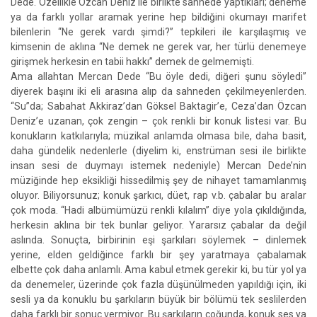
Dede. Özellikle Özcan Deniz ile birlikte sahnede yaptıkları; deneme
ya da farklı yollar aramak yerine hep bildiğini okumayı marifet
bilenlerin “Ne gerek vardı şimdi?” tepkileri ile karşılaşmış ve
kimsenin de aklına “Ne demek ne gerek var, her türlü denemeye
girişmek herkesin en tabii hakkı” demek de gelmemişti.
Ama allahtan Mercan Dede “Bu öyle dedi, diğeri şunu söyledi”
diyerek başını iki eli arasına alıp da sahneden çekilmeyenlerden.
“Su”da; Sabahat Akkiraz’dan Göksel Baktagir’e, Ceza’dan Özcan
Deniz’e uzanan, çok zengin – çok renkli bir konuk listesi var. Bu
konukların katkılarıyla; müzikal anlamda olmasa bile, daha basit,
daha gündelik nedenlerle (diyelim ki, enstrüman sesi ile birlikte
insan sesi de duymayı istemek nedeniyle) Mercan Dede’nin
müziğinde hep eksikliği hissedilmiş şey de nihayet tamamlanmış
oluyor. Biliyorsunuz; konuk şarkıcı, düet, rap v.b. çabalar bu aralar
çok moda. “Hadi albümümüzü renkli kılalım” diye yola çıkıldığında,
herkesin aklına bir tek bunlar geliyor. Yararsız çabalar da değil
aslında. Sonuçta, birbirinin eşi şarkıları söylemek – dinlemek
yerine, elden geldiğince farklı bir şey yaratmaya çabalamak
elbette çok daha anlamlı. Ama kabul etmek gerekir ki, bu tür yol ya
da denemeler, üzerinde çok fazla düşünülmeden yapıldığı için, iki
sesli ya da konuklu bu şarkıların büyük bir bölümü tek seslilerden
daha farklı bir sonuç vermiyor. Bu şarkıların çoğunda, konuk ses ya