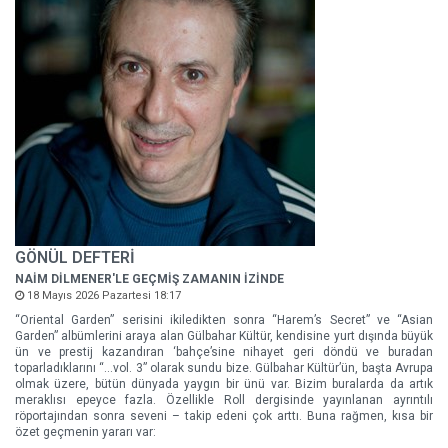
GÖNÜL DEFTERİ
NAİM DİLMENER'LE GEÇMİŞ ZAMANIN İZİNDE
18 Mayıs 2026 Pazartesi 18:17
“Oriental Garden” serisini ikiledikten sonra “Harem’s Secret” ve “Asian
Garden” albümlerini araya alan Gülbahar Kültür, kendisine yurt dışında büyük
ün ve prestij kazandıran ‘bahçe’sine nihayet geri döndü ve buradan
toparladıklarını “…vol. 3” olarak sundu bize. Gülbahar Kültür’ün, başta Avrupa
olmak üzere, bütün dünyada yaygın bir ünü var. Bizim buralarda da artık
meraklısı epeyce fazla. Özellikle Roll dergisinde yayınlanan ayrıntılı
röportajından sonra seveni – takip edeni çok arttı. Buna rağmen, kısa bir
özet geçmenin yararı var: