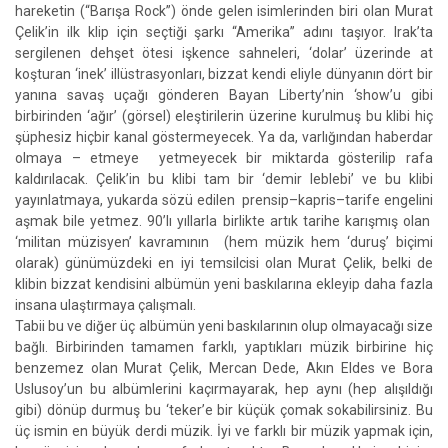
hareketin (“Barışa Rock”) önde gelen isimlerinden biri olan Murat
Çelik’in ilk klip için seçtiği şarkı “Amerika” adını taşıyor. Irak’ta
sergilenen dehşet ötesi işkence sahneleri, ‘dolar’ üzerinde at
koşturan ‘inek’ illüstrasyonları, bizzat kendi eliyle dünyanın dört bir
yanına savaş uçağı gönderen Bayan Liberty’nin ‘show’u gibi
birbirinden ‘ağır’ (görsel) eleştirilerin üzerine kurulmuş bu klibi hiç
şüphesiz hiçbir kanal göstermeyecek. Ya da, varlığından haberdar
olmaya – etmeye yetmeyecek bir miktarda gösterilip rafa
kaldırılacak. Çelik’in bu klibi tam bir ‘demir leblebi’ ve bu klibi
yayınlatmaya, yukarda sözü edilen prensip–kapris–tarife engelini
aşmak bile yetmez. 90’lı yıllarla birlikte artık tarihe karışmış olan
‘militan müzisyen’ kavramının (hem müzik hem ‘duruş’ biçimi
olarak) günümüzdeki en iyi temsilcisi olan Murat Çelik, belki de
klibin bizzat kendisini albümün yeni baskılarına ekleyip daha fazla
insana ulaştırmaya çalışmalı.
Tabii bu ve diğer üç albümün yeni baskılarının olup olmayacağı size
bağlı. Birbirinden tamamen farklı, yaptıkları müzik birbirine hiç
benzemez olan Murat Çelik, Mercan Dede, Akın Eldes ve Bora
Uslusoy’un bu albümlerini kaçırmayarak, hep aynı (hep alışıldığı
gibi) dönüp durmuş bu ‘teker’e bir küçük çomak sokabilirsiniz. Bu
üç ismin en büyük derdi müzik. İyi ve farklı bir müzik yapmak için,