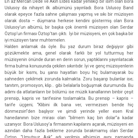
En az Mercan Dede ve Akın Eldes kadar yenilikçi bir isim olan Bora
Uslusoy da nihayet ilk albümünü yayınladı. Bora Uslusoy Band
olarak epeyce fazla sahne çalışması yapmış ve sıkı bir müzisyen
olarak dosta – düşmana herkese kendini göstermiş olan Bora
Uslusoy’un albümü, bir başka çok önemli müzisyen olan Serdar
Öztop’un firması Öztop’tan çıktı. İyi bir müzisyeni, en çok başka bir
iyi müzisyen tanır muhtemelen.
Halden anlamak da öyle. Bu yaz durum biraz değişiyor gibi
gözükmekte ama, genel olarak farklı bir yol tutturmuş her
müzisyenin önünde duran en derin sorun, yaptıklarını yayınlatacak
firma bulma konusunda çekilen sıkıntıdır. İyi ve genç müzisyenlerin
büyük bir kısmı, bu şansı hayatları boyu hiç bulamayarak bu
sahneden çekilmek zorunda kalmakta. Zoru başarıp bulanlar ise;
tanıtım, promosyon, klip… gibi belalarla boğuşmak durumunda. Bu
adımı da atlatanların bir bölümü ise müzik kanallarının binbir çeşit
prensip, kapris ve tarifesine toslamakta. Bu prensip – kapris –
tarife üçgeni; “Klibini ilk bana ver, vermezsen bende hiç
dönmezsin”den başlıyor ve şimdi yerinde yeller esen Kral
hanedanının bize mirası olan “bilmem kaç bin dolar”a kadar
uzanıyor. Bora Uslusoy’a firmasının kapılarını açarak, müzisyeni en
azından daha fazla bekleme zorunda bırakmamış olan Serdar
Öztop, “Umutsuz Aşk” adı verilmiş albümün aynı zamanda