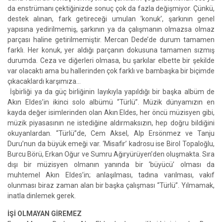
da enstrümanı çektiğinizde sonuç çok da fazla değişmiyor. Çünkü,
destek alınan, fark getireceği umulan ‘konuk’, şarkının genel
yapısına yedirilmemiş, şarkının ya da çalışmanın olmazsa olmaz
parçası haline getirilmemiştir. Mercan Dede’de durum tamamen
farklı. Her konuk, yer aldığı parçanın dokusuna tamamen sızmış
durumda. Ceza ve diğerleri olmasa, bu şarkılar elbette bir şekilde
var olacaktı ama bu hallerinden çok farklı ve bambaşka bir biçimde
çıkacaklardı karşımıza…
İşbirliği ya da güç birliğinin layıkıyla yapıldığı bir başka albüm de
Akın Eldes’in ikinci solo albümü “Türlü”. Müzik dünyamızın en
kayda değer isimlerinden olan Akın Eldes, her öncü müzisyen gibi,
müzik piyasasının ne istediğine aldırmaksızın, hep doğru bildiğini
okuyanlardan. “Türlü”de, Cem Aksel, Alp Ersönmez ve Tanju
Duru’nun da büyük emeği var. ‘Misafir’ kadrosu ise Birol Topaloğlu,
Burcu Börü, Erkan Oğur ve Sumru Ağıryürüyen’den oluşmakta. Sıra
dışı bir müzisyen olmanın yanında bir ‘büyücü’ olması da
muhtemel Akın Eldes’in; anlaşılması, tadına varılması, vakıf
olunması biraz zaman alan bir başka çalışması “Türlü”. Yılmamak,
inatla dinlemek gerek.
İŞİ OLMAYAN GİREMEZ