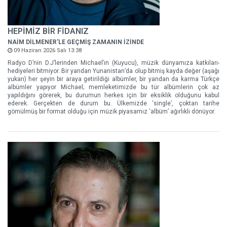
HEPİMİZ BİR FİDANIZ
NAİM DİLMENER'LE GEÇMİŞ ZAMANIN İZİNDE
09 Haziran 2026 Salı 13:38
Radyo D’nin D.J’lerinden Michael’ın (Kuyucu), müzik dünyamıza katkıları-
hediyeleri bitmiyor. Bir yandan Yunanistan’da olup bitmiş kayda değer (aşağı
yukarı) her şeyin bir araya getirildiği albümler, bir yandan da karma Türkçe
albümler yapıyor Michael; memleketimizde bu tür albümlerin çok az
yapıldığını görerek, bu durumun herkes için bir eksiklik olduğunu kabul
ederek. Gerçekten de durum bu. Ülkemizde ‘single’, çoktan tarihe
gömülmüş bir format olduğu için müzik piyasamız ‘albüm’ ağırlıklı dönüyor.