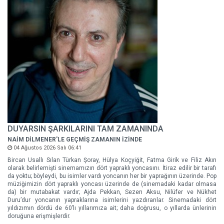
DUYARSIN ŞARKILARINI TAM ZAMANINDA
NAİM DİLMENER'LE GEÇMİŞ ZAMANIN İZİNDE
04 Ağustos 2026 Salı 06:41
Bircan Usallı Sılan Türkan Şoray, Hülya Koçyiğit, Fatma Girik ve Filiz Akın
olarak belirlemişti sinemamızın dört yapraklı yoncasını. İtiraz edilir bir tarafı
da yoktu; böyleydi, bu isimler vardı yoncanın her bir yaprağının üzerinde. Pop
müziğimizin dört yapraklı yoncası üzerinde de (sinemadaki kadar olmasa
da) bir mutabakat vardır; Ajda Pekkan, Sezen Aksu, Nilüfer ve Nükhet
Duru’dur yoncanın yapraklarına isimlerini yazdıranlar. Sinemadaki dört
yıldızımın dördü de 60’lı yıllarımıza ait; daha doğrusu, o yıllarda ünlerinin
doruğuna erişmişlerdir.