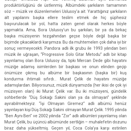
prodüktörlüğünü de üstlenmiş. Albümdeki şarkıların tamamının
söz – müzik ve düzenlemeleri Uslusoy’a ait. Yarattığınız şarkıların
alt yapılarını başka ellere teslim etmek de hiç şüphesiz
başvurulacak bir yol, hatta zaten genel olarak herkes böyle
yapmakta. Ama, Bora Uslusoy’un bu şarkıları, bir ya da birkaç
başka müzisyenin tezgahından geçse böyle değil başka bir
biçimde çıkacaklardı karşımıza. Bu da muhtemelen çok daha iyi bir
sonuç vermeyecekti. Pandora adlı ilk grubu ile 1993 yılından beri
müzik ile uğraşan, “Progressive Solo Gitar Metodu” adlı bir kitap
yayınlamış olan Bora Uslusoy da, tıpkı Mercan Dede gibi hayatını
müziğe adamış isimlerden bir başkası ve onun elinden geçip
önümüze çıkmış bu albüme bir başkasının (başka bir) kuş
kondurma ihtimali sıfırdı… Murat Çelik de hayatını müziğe
adamışlardan. Biliyorsunuz, müzik dünyamızda (her ikisi de çok iyi
müzisyen olan) iki Murat Çelik var. Bu iki müzisyeni, gündelik
sohbetlerde “Düş Sokağı Sakini olan ya da olmayan” şeklinde
ayırabilmekteyiz. “İşi Olmayan Giremez” adlı albümü henüz
yayınlayan kişi Düş Sokağı Sakini olmayan Murat Çelik. 1995 yılında
“Ben Aynı Ben” ve 2002 yılında “Zor” adlı albümleri yayınlamış olan
Murat Çelik, bu üçüncü albümünde sertliğin – muhalefetin dozunu
biraz daha yükseltmiş. Geçen yıl, Coca Cola’ya karşı estirilen