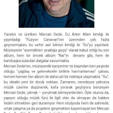
Yaratıcı ve üretken Mercan Dede, DJ Arkın Allen kimliği ile
yayınladığı “Füzyon Canavarı”nın üzerinden çok fazla
geçmemişken, bu sefer asıl bilinen kimliği ile “Su”yu yayınladı.
Müzisyenin “acemilikten çıraklığa geçiş” olarak kabul ettiği bu son
albüm, hem bir önceki albüm “Nar”ın devamı gibi, hem de
bambaşka sulardan dalgalar savurmakta.
Mercan Dede’nin, müzisyenlik kariyerinin ta başından beri peşinde
olduğu “çağdaş ve gelenekselin birlikte harmanlaması” çabası,
hemen hemen her albüm ile daha üst bir noktaya ulaşmakta. “Su”,
bu idealin yeni bir doruk noktası. Zamanını, neredeyse yalnızca
müzik üzerine düşünerek, kafa yorarak geçiriyora benzeyen
Mercan Dede, yılmak – yorulmak bilmeyenlerden. Öyle olunca da,
yapıyor olduğu müzik türü ile ilgili olan da olmayan da hakkını
teslim etmekten geri duramıyor. Hem stüdyoda hem de sahnede,
ortak çalışma ya da projelere girişmekten kaçınmayan biri Mercan