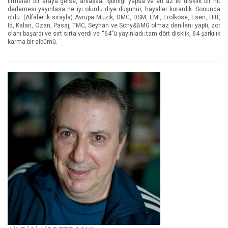
firmaları bir araya gelse, anlaşsa, işbirliği yapsa ve en az iki disklik bir hit
derlemesi yayınlasa ne iyi olurdu diye düşünür, hayaller kurardık. Sonunda
oldu. (Alfabetik sırayla) Avrupa Müzik, DMC, DSM, EMI, Erolköse, Esen, Hitt,
Id, Kalan, Ozan, Pasaj, TMC, Seyhan ve Sony&BMG olmaz denileni yaptı, zor
olanı başardı ve sırt sırta verdi ve “64”ü yayınladı; tam dört disklik, 64 şarkılık
karma bir albümü.