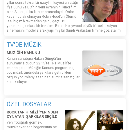
yıllar sonra tekrar bir uzaylı hikayesi anlattığı
İfşa Günü ve DC’nin yeni evreninin ikinci filmi
olan Supergirl bu filmler arasındaydı. Onlar
kadar iddialı olmayan Robin Hood’un Ölümü
ise, hiç iz bırakmadan geldi, geçti. Bu
yazımızda, onlara bir bakalım. Bir de Hollywood büyük bütçeli aksiyon
sinemasını model alarak yapılmış bir Suudi Arabistan filmine göz atalım.
TV'DE MÜZİK
MÜZİĞİN KANUNU
Kanun sanatçısı Hakan Güngör’ün
sunumuyla bugün 22.15'te TRT Müzik'te
ekrana gelen Müziğin Kanunu programına,
pop müzik türündeki şarkılara getirdikleri
özgün yorumlarıyla tanınan sürpriz sanatçılar
konuk oluyor.
ÖZEL DOSYALAR
ROCK TARİHİMİZİ 'YERİNDEN
OYNATAN' ŞARKILAR SEÇİLDİ
Yeni fotoğrafı görmek,
müzikseverlerin beğenisinin ne