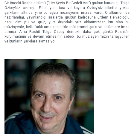
Bir önceki Rashit albümü (“Her Şeyin Bir Bedeli Var”) grubun kurucusu Tolga
Özbey’siz çıkmıştı. Fiilen yani icra ve kayıtta Özbey’siz elbette; yoksa
şarkıların altında, yine bu eşsiz müzisyenin imzası vardı. O albümün de
hazırlandığı, yayınlandığı sıralarda grubun kadrosuna Erdem Helvacıoğlu
dahil olmuştu ve grup, yurt dışındaki yüz aklarımızdan biri olan bu
müzisyenle, belki farklı ama kesinlikle mükemmel şarkı ve albümlere imza
atmıştı. Ama Rashit Tolga Özbey demekti daha çok; çünkü Rashit’in
kurulmasının ve devam etmesinin sebebi, bu müzisyenimizin tahayyülleri
ve bunların şarkılara akmasıydı.