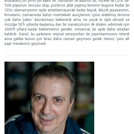
Büyükburç’un yirmi yılı aşkın bir zamandır ilk albümü bu, üstelik ilk CD’si de.
Türk popunun öncüsü olup, yüzlerce plak yapmış birisinin bugüne kadar bir
CD’si olamamasının ayıbı anlatılamayacak kadar büyük. Müzik piyasasının,
firmaların; zamanında bütün memleketi avuçlarının içine alabilmiş birisine
çok daha ‘yakın’ davranması beklenirdi ama, ne yazık ki öyle olmadı ve
müziğe 50’li yıllarda başlamış dev bir sanatçımızın ilk diskini edinmek için
2000’li yıllara kadar beklememiz gerekti. Universal, bir ayıbı daha ortadan
kaldırdı. Gönül, bu şarkıların orijinal versiyonları ile yayımlanmasını isterdi
ama galiba bunun için biraz daha zaman geçmesi gerek. Henüz ‘yeni alt
yapı’ merakımız geçmedi.