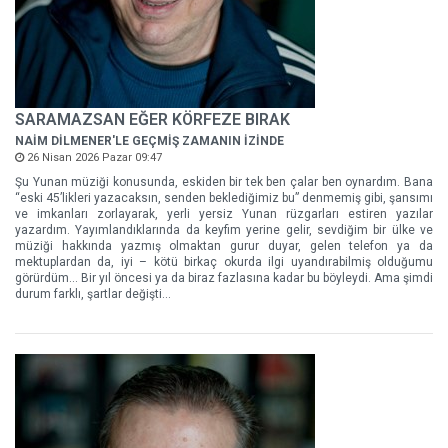
SARAMAZSAN EĞER KÖRFEZE BIRAK
NAİM DİLMENER'LE GEÇMİŞ ZAMANIN İZİNDE
26 Nisan 2026 Pazar 09:47
Şu Yunan müziği konusunda, eskiden bir tek ben çalar ben oynardım. Bana
“eski 45’likleri yazacaksın, senden beklediğimiz bu” denmemiş gibi, şansımı
ve imkanları zorlayarak, yerli yersiz Yunan rüzgarları estiren yazılar
yazardım. Yayımlandıklarında da keyfim yerine gelir, sevdiğim bir ülke ve
müziği hakkında yazmış olmaktan gurur duyar, gelen telefon ya da
mektuplardan da, iyi – kötü birkaç okurda ilgi uyandırabilmiş olduğumu
görürdüm... Bir yıl öncesi ya da biraz fazlasına kadar bu böyleydi. Ama şimdi
durum farklı, şartlar değişti...