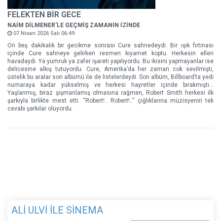
FELEKTEN BİR GECE
NAİM DİLMENER'LE GEÇMİŞ ZAMANIN İZİNDE
07 Nisan 2026 Salı 06:49
On beş dakikalık bir gecikme sonrası Cure sahnedeydi. Bir ışık fırtınası
içinde Cure sahneye gelirken resmen kıyamet koptu. Herkesin elleri
havadaydı. Ya yumruk ya zafer işareti yapılıyordu. Bu ikisini yapmayanlar ise
delicesine alkış tutuyordu. Cure, Amerika’da her zaman cok sevilmişti,
üstelik bu aralar son albümü ile de listelerdeydi. Son albüm, Billboard’ta yedi
numaraya kadar yükselmiş ve herkesi hayretler içinde bırakmıştı…
Yaşlanmış, biraz şişmanlamış olmasına rağmen, Robert Smith herkesi ilk
şarkıyla birlikte mest etti. “Robert!.. Robert!..” çığlıklarına müzisyenin tek
cevabı şarkılar oluyordu.
ALİ ULVİ İLE SİNEMA