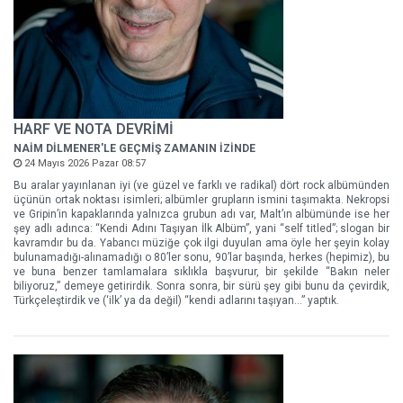
HARF VE NOTA DEVRİMİ
NAİM DİLMENER'LE GEÇMİŞ ZAMANIN İZİNDE
24 Mayıs 2026 Pazar 08:57
Bu aralar yayınlanan iyi (ve güzel ve farklı ve radikal) dört rock albümünden
üçünün ortak noktası isimleri; albümler grupların ismini taşımakta. Nekropsi
ve Gripin’in kapaklarında yalnızca grubun adı var, Malt’ın albümünde ise her
şey adlı adınca: “Kendi Adını Taşıyan İlk Albüm”, yani “self titled”; slogan bir
kavramdır bu da. Yabancı müziğe çok ilgi duyulan ama öyle her şeyin kolay
bulunamadığı-alınamadığı o 80’ler sonu, 90’lar başında, herkes (hepimiz), bu
ve buna benzer tamlamalara sıklıkla başvurur, bir şekilde “Bakın neler
biliyoruz,” demeye getirirdik. Sonra sonra, bir sürü şey gibi bunu da çevirdik,
Türkçeleştirdik ve (‘ilk’ ya da değil) “kendi adlarını taşıyan…” yaptık.