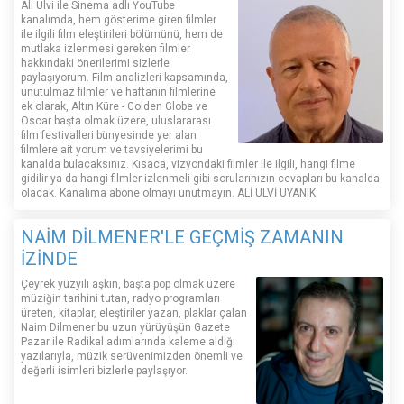
Ali Ulvi ile Sinema adlı YouTube
kanalımda, hem gösterime giren filmler
ile ilgili film eleştirileri bölümünü, hem de
mutlaka izlenmesi gereken filmler
hakkındaki önerilerimi sizlerle
paylaşıyorum. Film analizleri kapsamında,
unutulmaz filmler ve haftanın filmlerine
ek olarak, Altın Küre - Golden Globe ve
Oscar başta olmak üzere, uluslararası
film festivalleri bünyesinde yer alan
filmlere ait yorum ve tavsiyelerimi bu
kanalda bulacaksınız. Kısaca, vizyondaki filmler ile ilgili, hangi filme
gidilir ya da hangi filmler izlenmeli gibi sorularınızın cevapları bu kanalda
olacak. Kanalıma abone olmayı unutmayın. ALİ ULVİ UYANIK
NAİM DİLMENER'LE GEÇMİŞ ZAMANIN
İZİNDE
Çeyrek yüzyılı aşkın, başta pop olmak üzere
müziğin tarihini tutan, radyo programları
üreten, kitaplar, eleştiriler yazan, plaklar çalan
Naim Dilmener bu uzun yürüyüşün Gazete
Pazar ile Radikal adımlarında kaleme aldığı
yazılarıyla, müzik serüvenimizden önemli ve
değerli isimleri bizlerle paylaşıyor.