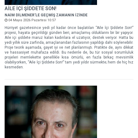
AİLE İÇİ ŞİDDETE SON!
NAİM DİLMENER'LE GEÇMİŞ ZAMANIN İZİNDE
04 Mayıs 2026 Pazartesi 10:57
Hürriyet gazetesince yedi yıl kadar önce başlatılan “Aile İçi Şiddete Son!”
projesi, hayata geçirildiği günden beri, amaçlamış olduklarını bir bir yapıyor.
Aile içi şiddete maruz kalan kadınlara el uzatıyor, destek veriyor. Hatta bu
yedi yıllık süre zarfında, amaçlanandan fazlasının yapıldığı dahi söylenebilir.
Proje teorik aşamada, gayet iyi ve net planlanmıştı. Pratikte de, aynı dikkat
ve hassasiyet muhafaza edildi. Bu nedenle de, bu tür sosyal sorumluluk
projeleri memlekette genellikle kısa ömürlü, en fazla birkaç mevsimlik
olabiliyorken, “Aile İçi Şiddete Son!” tam yedi yıldır sürmekte; hem de hiç hız
kesmeden.