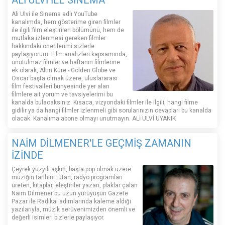
ALİ ULVİ İLE SİNEMA
Ali Ulvi ile Sinema adlı YouTube
kanalımda, hem gösterime giren filmler
ile ilgili film eleştirileri bölümünü, hem de
mutlaka izlenmesi gereken filmler
hakkındaki önerilerimi sizlerle
paylaşıyorum. Film analizleri kapsamında,
unutulmaz filmler ve haftanın filmlerine
ek olarak, Altın Küre - Golden Globe ve
Oscar başta olmak üzere, uluslararası
film festivalleri bünyesinde yer alan
filmlere ait yorum ve tavsiyelerimi bu
kanalda bulacaksınız. Kısaca, vizyondaki filmler ile ilgili, hangi filme
gidilir ya da hangi filmler izlenmeli gibi sorularınızın cevapları bu kanalda
olacak. Kanalıma abone olmayı unutmayın. ALİ ULVİ UYANIK
NAİM DİLMENER'LE GEÇMİŞ ZAMANIN
İZİNDE
Çeyrek yüzyılı aşkın, başta pop olmak üzere
müziğin tarihini tutan, radyo programları
üreten, kitaplar, eleştiriler yazan, plaklar çalan
Naim Dilmener bu uzun yürüyüşün Gazete
Pazar ile Radikal adımlarında kaleme aldığı
yazılarıyla, müzik serüvenimizden önemli ve
değerli isimleri bizlerle paylaşıyor.