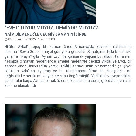
“EVET” DİYOR MUYUZ, DEMİYOR MUYUZ?
NAİM DİLMENER'LE GEÇMİŞ ZAMANIN İZİNDE
05 Temmuz 2026 Pazar 08:03
Nilüfer Akbal’ın epey bir zaman önce Almanya’da kaydedilmiş-bitirilmiş
albümü “Şewa-Gece, nihayet gün yüzü görebildi. Sanatçının, tıpkı bir önceki
çalışma “Ray’e” gibi, Ayhan Evci ile çalışarak yaptığı bu albüm tamamen
hesapta olmayan nedenler-gelişmeler nedeniyle gecikti. Akbal ve Evci, bir
zaman önce Universal’in yaptığı teklif üzerine uzun bir zamandır çalışıyor
oldukları Ada’dan ayrılmış ve bu uluslararası firma ile anlaşmıştı. Bu
değişiklik ile her iki müzisyen de şunu öngörmüştü: Yaptıkları ve yapacakları
çalışmalar başta Avrupa olmak üzere ülke dışına taşabilir, çok daha geniş bir
kesime ulaşabilirdi.