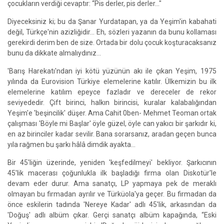
çocukların verdiği cevaptır: “Pis derler, pis derler..."
Diyeceksiniz ki; bu da Şanar Yurdatapan, ya da Yeşim'in kabahati
değil, Türkçe'nin azizliğidir... Eh, sözleri yazanın da bunu kollaması
gerekirdi derim ben de size. Ortada bir dolu çocuk koşturacaksanız
bunu da dikkate almalıydınız...
'Barış Harekatı'ndan iyi kötü yüzünün akı ile çıkan Yeşim, 1975
yılında da Eurovision Türkiye elemelerine katılır. Ülkemizin bu ilk
elemelerine katılım epeyce fazladır ve dereceler de rekor
seviyededir. Çift birinci, halkın birincisi, kuralar kalabalığından
Yeşim'e 'beşincilik' düşer. Ama Cahit 0ben- Mehmet Teoman ortak
çalışması 'Böyle mi Başlar' öyle güzel, öyle can yakıcı bir şarkıdır ki,
en az birinciler kadar sevilir. Bana sorarsanız, aradan geçen bunca
yıla rağmen bu şarkı hâlâ dimdik ayakta...
Bir 45'liğin üzerinde, yeniden 'keşfedilmeyi' bekliyor. Şarkıcının
45'lik macerası çoğunlukla ilk başladığı firma olan Diskotür'le
devam eder durur. Ama sanatçı, LP yapmaya pek de meraklı
olmayan bu firmadan ayrılır ve Türküola'ya geçer. Bu firmadan da
önce eskilerin tadında 'Nereye Kadar' adlı 45'lik, arkasından da
'Doğuş' adlı albüm çıkar. Gerçi sanatçı albüm kapağında, “Eski