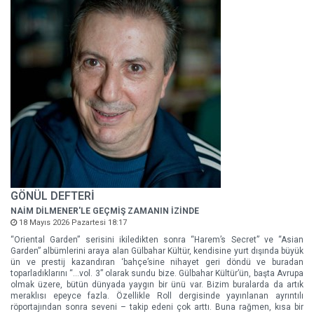
GÖNÜL DEFTERİ
NAİM DİLMENER'LE GEÇMİŞ ZAMANIN İZİNDE
18 Mayıs 2026 Pazartesi 18:17
“Oriental Garden” serisini ikiledikten sonra “Harem’s Secret” ve “Asian
Garden” albümlerini araya alan Gülbahar Kültür, kendisine yurt dışında büyük
ün ve prestij kazandıran ‘bahçe’sine nihayet geri döndü ve buradan
toparladıklarını “…vol. 3” olarak sundu bize. Gülbahar Kültür’ün, başta Avrupa
olmak üzere, bütün dünyada yaygın bir ünü var. Bizim buralarda da artık
meraklısı epeyce fazla. Özellikle Roll dergisinde yayınlanan ayrıntılı
röportajından sonra seveni – takip edeni çok arttı. Buna rağmen, kısa bir