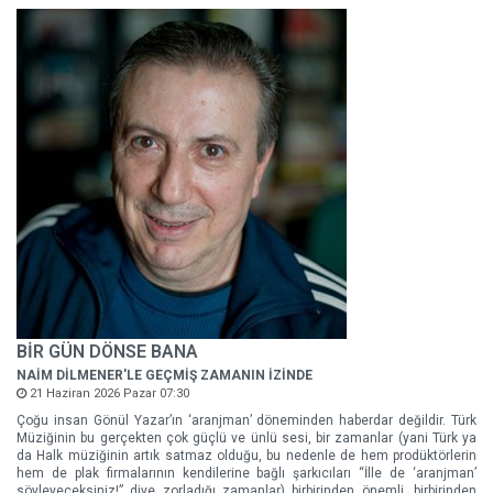
BİR GÜN DÖNSE BANA
NAİM DİLMENER'LE GEÇMİŞ ZAMANIN İZİNDE
21 Haziran 2026 Pazar 07:30
Çoğu insan Gönül Yazar’ın ‘aranjman’ döneminden haberdar değildir. Türk
Müziğinin bu gerçekten çok güçlü ve ünlü sesi, bir zamanlar (yani Türk ya
da Halk müziğinin artık satmaz olduğu, bu nedenle de hem prodüktörlerin
hem de plak firmalarının kendilerine bağlı şarkıcıları “İlle de ‘aranjman’
söyleyeceksiniz!” diye zorladığı zamanlar) birbirinden önemli, birbirinden