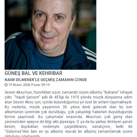
GÜNEŞ BAL VE KEHRİBAR
NAİM DİLMENER'LE GEÇMİŞ ZAMANIN İZİNDE
19 Nisan 2026 Pazar 09:19
Sezen Aksu’nun, hazırlıkları uzun zamandır süren albümü “Bahane” nihayet
çıktı. “Haydi Şansım” adlı ilk 45’liği ile 1975 yılında müzik dünyasına adım
atan Sezen Aksu için, içinde bulunduğumuz yıl özel bir anlam taşımaktaydı.
Bu nedenle, müzik yaşamının 30. yılına denk gelecek olan bu son
albümünün üzerinde çok durulduğu, çok çalışıldığı haberleri duyulduğunda
kimse şaşırmadı. Bu çalışmalar sırasında, Aksu’nun çok geniş olan
çevresinden epeyce de bilgi aktı piyasaya. O ya da bu şarkıyı dinleyen şanslı
kesim, duydukları nedeniyle çarpıldıklarını, sanatçının, belki de
“Gülümse”den beri en iyi albümü olacak bir albümü tamamlamak üzere
olduğunu söylüyordu.