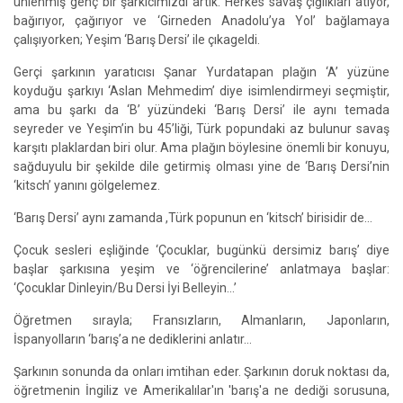
ünlenmiş genç bir şarkıcımızdı artık. Herkes savaş çığlıkları atıyor,
bağırıyor, çağırıyor ve ‘Girneden Anadolu’ya Yol’ bağlamaya
çalışıyorken; Yeşim ‘Barış Dersi’ ile çıkageldi.
Gerçi şarkının yaratıcısı Şanar Yurdatapan plağın ‘A’ yüzüne
koyduğu şarkıyı ‘Aslan Mehmedim’ diye isimlendirmeyi seçmiştir,
ama bu şarkı da ‘B’ yüzündeki ‘Barış Dersi’ ile aynı temada
seyreder ve Yeşim’in bu 45’liği, Türk popundaki az bulunur savaş
karşıtı plaklardan biri olur. Ama plağın böylesine önemli bir konuyu,
sağduyulu bir şekilde dile getirmiş olması yine de ‘Barış Dersi’nin
‘kitsch’ yanını gölgelemez.
‘Barış Dersi’ aynı zamanda ,Türk popunun en ‘kitsch’ birisidir de…
Çocuk sesleri eşliğinde ‘Çocuklar, bugünkü dersimiz barış’ diye
başlar şarkısına yeşim ve ‘öğrencilerine’ anlatmaya başlar:
‘Çocuklar Dinleyin/Bu Dersi İyi Belleyin…’
Öğretmen sırayla; Fransızların, Almanların, Japonların,
İspanyolların ‘barış’a ne dediklerini anlatır…
Şarkının sonunda da onları imtihan eder. Şarkının doruk noktası da,
öğretmenin İngiliz ve Amerikalılar'ın 'barış'a ne dediği sorusuna,