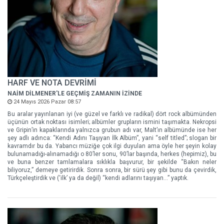
HARF VE NOTA DEVRİMİ
NAİM DİLMENER'LE GEÇMİŞ ZAMANIN İZİNDE
24 Mayıs 2026 Pazar 08:57
Bu aralar yayınlanan iyi (ve güzel ve farklı ve radikal) dört rock albümünden
üçünün ortak noktası isimleri; albümler grupların ismini taşımakta. Nekropsi
ve Gripin’in kapaklarında yalnızca grubun adı var, Malt’ın albümünde ise her
şey adlı adınca: “Kendi Adını Taşıyan İlk Albüm”, yani “self titled”; slogan bir
kavramdır bu da. Yabancı müziğe çok ilgi duyulan ama öyle her şeyin kolay
bulunamadığı-alınamadığı o 80’ler sonu, 90’lar başında, herkes (hepimiz), bu
ve buna benzer tamlamalara sıklıkla başvurur, bir şekilde “Bakın neler
biliyoruz,” demeye getirirdik. Sonra sonra, bir sürü şey gibi bunu da çevirdik,
Türkçeleştirdik ve (‘ilk’ ya da değil) “kendi adlarını taşıyan…” yaptık.