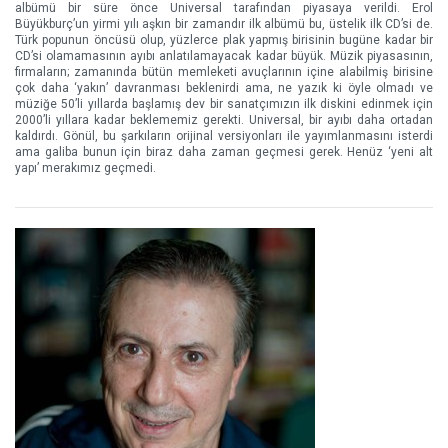
albümü bir süre önce Universal tarafından piyasaya verildi. Erol
Büyükburç’un yirmi yılı aşkın bir zamandır ilk albümü bu, üstelik ilk CD’si de.
Türk popunun öncüsü olup, yüzlerce plak yapmış birisinin bugüne kadar bir
CD’si olamamasının ayıbı anlatılamayacak kadar büyük. Müzik piyasasının,
firmaların; zamanında bütün memleketi avuçlarının içine alabilmiş birisine
çok daha ‘yakın’ davranması beklenirdi ama, ne yazık ki öyle olmadı ve
müziğe 50’li yıllarda başlamış dev bir sanatçımızın ilk diskini edinmek için
2000’li yıllara kadar beklememiz gerekti. Universal, bir ayıbı daha ortadan
kaldırdı. Gönül, bu şarkıların orijinal versiyonları ile yayımlanmasını isterdi
ama galiba bunun için biraz daha zaman geçmesi gerek. Henüz ‘yeni alt
yapı’ merakımız geçmedi.