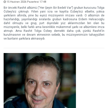
15 Haziran 2026 Pazartesi 17:48
Bir önceki Rashit albümü (“Her Şeyin Bir Bedeli Var”) grubun kurucusu Tolga
Özbey’siz çıkmıştı. Fiilen yani icra ve kayıtta Özbey’siz elbette; yoksa
şarkıların altında, yine bu eşsiz müzisyenin imzası vardı. O albümün de
hazırlandığı, yayınlandığı sıralarda grubun kadrosuna Erdem Helvacıoğlu
dahil olmuştu ve grup, yurt dışındaki yüz aklarımızdan biri olan bu
müzisyenle, belki farklı ama kesinlikle mükemmel şarkı ve albümlere imza
atmıştı. Ama Rashit Tolga Özbey demekti daha çok; çünkü Rashit’in
kurulmasının ve devam etmesinin sebebi, bu müzisyenimizin tahayyülleri
ve bunların şarkılara akmasıydı.