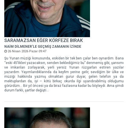
SARAMAZSAN EĞER KÖRFEZE BIRAK
NAİM DİLMENER'LE GEÇMİŞ ZAMANIN İZİNDE
26 Nisan 2026 Pazar 09:47
Şu Yunan müziği konusunda, eskiden bir tek ben çalar ben oynardım. Bana
“eski 45’likleri yazacaksın, senden beklediğimiz bu” denmemiş gibi, şansımı
ve imkanları zorlayarak, yerli yersiz Yunan rüzgarları estiren yazılar
yazardım. Yayımlandıklarında da keyfim yerine gelir, sevdiğim bir ülke ve
müziği hakkında yazmış olmaktan gurur duyar, gelen telefon ya da
mektuplardan da, iyi – kötü birkaç okurda ilgi uyandırabilmiş olduğumu
görürdüm... Bir yıl öncesi ya da biraz fazlasına kadar bu böyleydi. Ama şimdi
durum farklı, şartlar değişti...