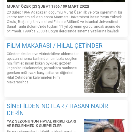
MURAT ÖZER (23 ŞUBAT 1966 / 09 MART 2022)
23 Şubat 1966 Adapazarı doğumlu Murat Özer, ilk ve orta öğrenimini bu
kentte tamamladıktan sonra Marmara Üniversitesi Basın Yayın Yüksek
Okulu, Boğaziçi Üniversitesi Felsefe Bölümü ve İstanbul Üniversitesi
Sanat Tarihi Bölümü’nde toplam 11 yıl öğrenim gördü; ancak üçünü de
bitirmedi. 1990’da 2000’e Doğru dergisinde sinema yazılarına başladı...
FİLM MAKARASI / HİLAL ÇETİNDER
Gündemdekilere ve vitrindekilere aldırmadan
upuzun sinema tarihinden cımbızla seçilen
hoş filmler, insan kokan öyküler, gözden
kaçanlar, ıskalananlar, pamuklara sarılması
gereken mütevazı başyapıtlar ve diğerleri
Hilal Çetinder’in kaleminden Film
Makarası’nda…
SİNEFİLDEN NOTLAR / HASAN NADİR
DERİN
YAZ SEZONUNUN HAYAL KIRIKLIKLARI
VE BEKLENMEDİK SÜRPRİZLER
Bu yaz sinemalarda büyük beklenti yaratan