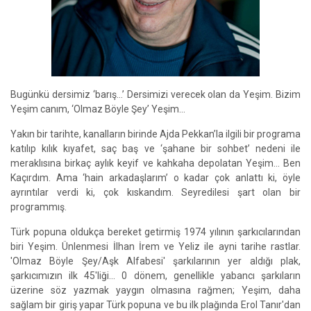
Bugünkü dersimiz ‘barış…’ Dersimizi verecek olan da Yeşim. Bizim
Yeşim canım, ‘Olmaz Böyle Şey’ Yeşim…
Yakın bir tarihte, kanalların birinde Ajda Pekkan’la ilgili bir programa
katılıp kılık kıyafet, saç baş ve ‘şahane bir sohbet’ nedeni ile
meraklısına birkaç aylık keyif ve kahkaha depolatan Yeşim… Ben
Kaçırdım. Ama ‘hain arkadaşlarım’ o kadar çok anlattı ki, öyle
ayrıntılar verdi ki, çok kıskandım. Seyredilesi şart olan bir
programmış.
Türk popuna oldukça bereket getirmiş 1974 yılının şarkıcılarından
biri Yeşim. Ünlenmesi İlhan İrem ve Yeliz ile ayni tarihe rastlar.
'Olmaz Böyle Şey/Aşk Alfabesi' şarkılarının yer aldığı plak,
şarkıcımızın ilk 45'liği... 0 dönem, genellikle yabancı şarkıların
üzerine söz yazmak yaygın olmasına rağmen; Yeşim, daha
sağlam bir giriş yapar Türk popuna ve bu ilk plağında Erol Tanır'dan