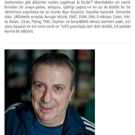
derlemeleri gibi albümler neden yapılmaz ki bizde?” Memleketin en namlı
firmaları bir araya gelse, anlaşsa, işbirliği yapsa ve en az iki disklik bir hit
derlemesi yayınlasa ne iyi olurdu diye düşünür, hayaller kurardık. Sonunda
oldu. (Alfabetik sırayla) Avrupa Müzik, DMC, DSM, EMI, Erolköse, Esen, Hitt,
Id, Kalan, Ozan, Pasaj, TMC, Seyhan ve Sony&BMG olmaz denileni yaptı, zor
olanı başardı ve sırt sırta verdi ve “64”ü yayınladı; tam dört disklik, 64 şarkılık
karma bir albümü.