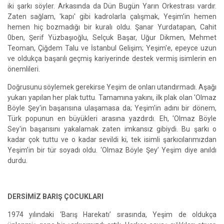
iki şarkı söyler. Arkasında da Dün Bugün Yarın Orkestrası vardır.
Zaten sağlam, 'kapı' gibi kadrolarla çalışmak, Yeşim'in hemen
hemen hiç bozmadığı bir kuralı oldu. Şanar Yurdatapan, Cahit
0ben, Şerif Yüzbaşıoğlu, Selçuk Başar, Uğur Dikmen, Mehmet
Teoman, Çiğdem Talu ve İstanbul Gelişim; Yeşim'e, epeyce uzun
ve oldukça başarılı geçmiş kariyerinde destek vermiş isimlerin en
önemlileri.
Doğrusunu söylemek gerekirse Yeşim de onları utandırmadı. Aşağı
yukarı yapılan her plak tuttu. Tamamına yakını, ilk plak olan 'Olmaz
Böyle Şey'in başarısına ulaşamasa da; Yeşim'in adını bir dönem,
Türk popunun en büyükleri arasına yazdırdı. Eh, 'Olmaz Böyle
Sey'in başarısını yakalamak zaten imkansız gibiydi. Bu şarkı o
kadar çok tuttu ve o kadar sevildi ki, tek isimli şarkıcılarımızdan
Yeşim’in bir tür soyadı oldu. ‘Olmaz Böyle Şey’ Yeşim diye anıldı
durdu.
DERSİMİZ BARIŞ ÇOCUKLARI
1974 yılındaki ‘Barış Harekatı’ sırasında, Yeşim de oldukça