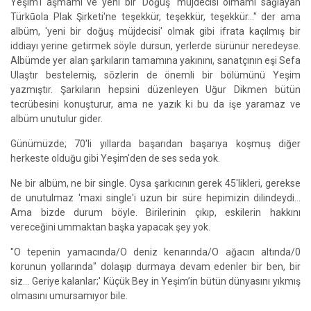
Yeşim'i aşmamı ve yeni bir 'Doğuş' müjdecisi olmamı sağlayan
Türkūola Plak Şirketi'ne teşekkür, teşekkür, teşekkür..." der ama
albüm, 'yeni bir doğuş müjdecisi' olmak gibi ifrata kaçılmış bir
iddiayı yerine getirmek söyle dursun, yerlerde sürünür neredeyse.
Albümde yer alan şarkıların tamamına yakınını, sanatçının eşi Sefa
Ulaştır bestelemiş, sōzlerin de önemli bir bölümünü Yeşim
yazmıştır. Şarkıların hepsini düzenleyen Uğur Dikmen bütün
tecrübesini konuşturur, ama ne yazık ki bu da işe yaramaz ve
albüm unutulur gider.
Günümüzde; 70'li yıllarda başarıdan başarıya koşmuş diğer
herkeste olduğu gibi Yeşim'den de ses seda yok.
Ne bir albüm, ne bir single. Oysa şarkıcının gerek 45'likleri, gerekse
de unutulmaz 'maxi single'i uzun bir süre hepimizin dilindeydi...
Ama bizde durum böyle. Birilerinin çıkıp, eskilerin hakkını
vereceğini ummaktan başka yapacak şey yok.
"O tepenin yamacında/O deniz kenarında/O ağacın altında/0
korunun yollarında" dolaşıp durmaya devam edenler bir ben, bir
siz… Geriye kalanlar;' Küçük Bey in Yeşim’in bütün dünyasını yıkmış
olmasını umursamıyor bile.