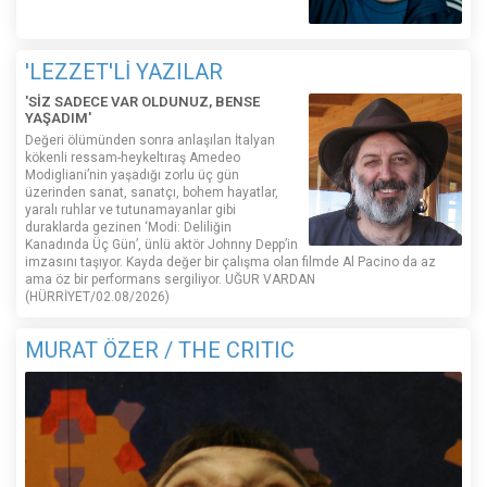
'LEZZET'Lİ YAZILAR
'SİZ SADECE VAR OLDUNUZ, BENSE
YAŞADIM'
Değeri ölümünden sonra anlaşılan İtalyan
kökenli ressam-heykeltıraş Amedeo
Modigliani’nin yaşadığı zorlu üç gün
üzerinden sanat, sanatçı, bohem hayatlar,
yaralı ruhlar ve tutunamayanlar gibi
duraklarda gezinen ‘Modi: Deliliğin
Kanadında Üç Gün’, ünlü aktör Johnny Depp’in
imzasını taşıyor. Kayda değer bir çalışma olan filmde Al Pacino da az
ama öz bir performans sergiliyor. UĞUR VARDAN
(HÜRRİYET/02.08/2026)
MURAT ÖZER / THE CRITIC