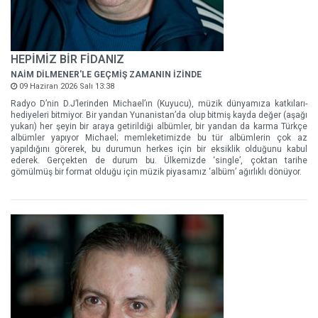
HEPİMİZ BİR FİDANIZ
NAİM DİLMENER'LE GEÇMİŞ ZAMANIN İZİNDE
09 Haziran 2026 Salı 13:38
Radyo D’nin D.J’lerinden Michael’ın (Kuyucu), müzik dünyamıza katkıları-
hediyeleri bitmiyor. Bir yandan Yunanistan’da olup bitmiş kayda değer (aşağı
yukarı) her şeyin bir araya getirildiği albümler, bir yandan da karma Türkçe
albümler yapıyor Michael; memleketimizde bu tür albümlerin çok az
yapıldığını görerek, bu durumun herkes için bir eksiklik olduğunu kabul
ederek. Gerçekten de durum bu. Ülkemizde ‘single’, çoktan tarihe
gömülmüş bir format olduğu için müzik piyasamız ‘albüm’ ağırlıklı dönüyor.