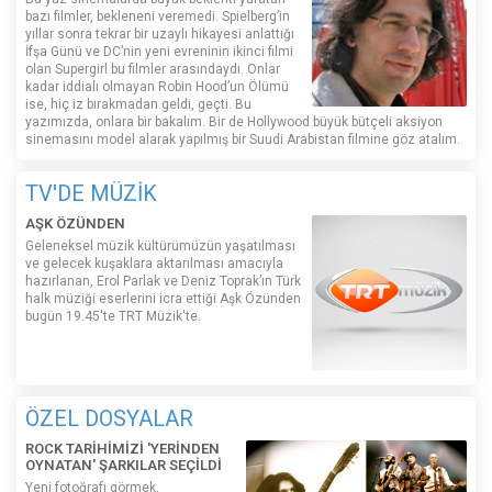
bazı filmler, bekleneni veremedi. Spielberg’in
yıllar sonra tekrar bir uzaylı hikayesi anlattığı
İfşa Günü ve DC’nin yeni evreninin ikinci filmi
olan Supergirl bu filmler arasındaydı. Onlar
kadar iddialı olmayan Robin Hood’un Ölümü
ise, hiç iz bırakmadan geldi, geçti. Bu
yazımızda, onlara bir bakalım. Bir de Hollywood büyük bütçeli aksiyon
sinemasını model alarak yapılmış bir Suudi Arabistan filmine göz atalım.
TV'DE MÜZİK
AŞK ÖZÜNDEN
Geleneksel müzik kültürümüzün yaşatılması
ve gelecek kuşaklara aktarılması amacıyla
hazırlanan, Erol Parlak ve Deniz Toprak’ın Türk
halk müziği eserlerini icra ettiği Aşk Özünden
bugün 19.45'te TRT Müzik'te.
ÖZEL DOSYALAR
ROCK TARİHİMİZİ 'YERİNDEN
OYNATAN' ŞARKILAR SEÇİLDİ
Yeni fotoğrafı görmek,