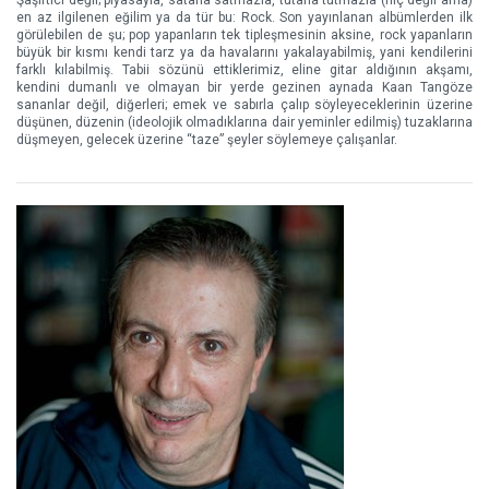
Şaşırtıcı değil; piyasayla, satarla satmazla, tutarla tutmazla (hiç değil ama)
en az ilgilenen eğilim ya da tür bu: Rock. Son yayınlanan albümlerden ilk
görülebilen de şu; pop yapanların tek tipleşmesinin aksine, rock yapanların
büyük bir kısmı kendi tarz ya da havalarını yakalayabilmiş, yani kendilerini
farklı kılabilmiş. Tabii sözünü ettiklerimiz, eline gitar aldığının akşamı,
kendini dumanlı ve olmayan bir yerde gezinen aynada Kaan Tangöze
sananlar değil, diğerleri; emek ve sabırla çalıp söyleyeceklerinin üzerine
düşünen, düzenin (ideolojik olmadıklarına dair yeminler edilmiş) tuzaklarına
düşmeyen, gelecek üzerine “taze” şeyler söylemeye çalışanlar.