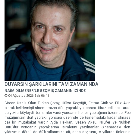
DUYARSIN ŞARKILARINI TAM ZAMANINDA
NAİM DİLMENER'LE GEÇMİŞ ZAMANIN İZİNDE
04 Ağustos 2026 Salı 06:41
Bircan Usallı Sılan Türkan Şoray, Hülya Koçyiğit, Fatma Girik ve Filiz Akın
olarak belirlemişti sinemamızın dört yapraklı yoncasını. İtiraz edilir bir tarafı
da yoktu; böyleydi, bu isimler vardı yoncanın her bir yaprağının üzerinde. Pop
müziğimizin dört yapraklı yoncası üzerinde de (sinemadaki kadar olmasa
da) bir mutabakat vardır; Ajda Pekkan, Sezen Aksu, Nilüfer ve Nükhet
Duru’dur yoncanın yapraklarına isimlerini yazdıranlar. Sinemadaki dört
yıldızımın dördü de 60’lı yıllarımıza ait; daha doğrusu, o yıllarda ünlerinin