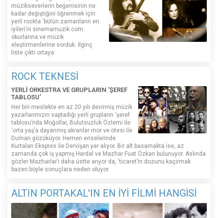
müzikseverlerin beğenisinin ne
kadar değiştiğini öğrenmek için
yerli rockta ‘bütün zamanların en
iyileri’ni sinemamuzik.com
okurlarına ve müzik
eleştirmenlerine sorduk. İlginç
liste çıktı ortaya:
ROCK TEKNESİ
YERLİ ORKESTRA VE GRUPLARIN 'ŞEREF
TABLOSU'
Her biri meslekte en az 20 yılı devirmiş müzik
yazarlarımızın saptadığı yerli grupların ‘şeref
tablosu’nda Moğollar, Bulutsuzluk Özlemi ile
‘orta yaş’a dayanmış akranlar mor ve ötesi ile
Duman gözüküyor. Hemen enselerinde
Kurtalan Ekspres ile Dervişan yer alıyor. Bir alt basamakta ise, az
zamanda çok iş yapmış Hardal ve Mazhar Fuat Özkan bulunuyor. Aslında
gözler Mazharlar’ı daha üstte arıyor da, ‘ticaret’in dozunu kaçırmak
bazen böyle sonuçlara neden oluyor.
ALTIN PORTAKAL'IN EN İYİ FİLMİ HANGİSİ