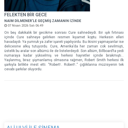
FELEKTEN BİR GECE
NAİM DİLMENER'LE GEÇMİŞ ZAMANIN İZİNDE
07 Nisan 2026 Salı 06:49
On beş dakikalık bir gecikme sonrası Cure sahnedeydi. Bir ışık fırtınası
içinde Cure sahneye gelirken resmen kıyamet koptu. Herkesin elleri
havadaydı. Ya yumruk ya zafer işareti yapılıyordu. Bu ikisini yapmayanlar ise
delicesine alkış tutuyordu. Cure, Amerika’da her zaman cok sevilmişti,
üstelik bu aralar son albümü ile de listelerdeydi. Son albüm, Billboard’ta yedi
numaraya kadar yükselmiş ve herkesi hayretler içinde bırakmıştı…
Yaşlanmış, biraz şişmanlamış olmasına rağmen, Robert Smith herkesi ilk
şarkıyla birlikte mest etti. “Robert!.. Robert!..” çığlıklarına müzisyenin tek
cevabı şarkılar oluyordu.