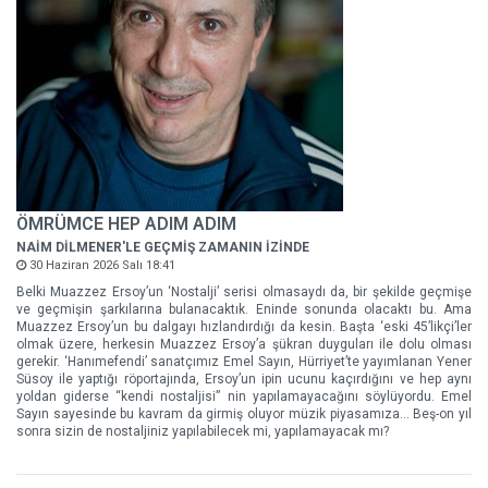
ÖMRÜMCE HEP ADIM ADIM
NAİM DİLMENER'LE GEÇMİŞ ZAMANIN İZİNDE
30 Haziran 2026 Salı 18:41
Belki Muazzez Ersoy’un ‘Nostalji’ serisi olmasaydı da, bir şekilde geçmişe
ve geçmişin şarkılarına bulanacaktık. Eninde sonunda olacaktı bu. Ama
Muazzez Ersoy’un bu dalgayı hızlandırdığı da kesin. Başta ‘eski 45’likçi’ler
olmak üzere, herkesin Muazzez Ersoy’a şükran duyguları ile dolu olması
gerekir. ‘Hanımefendi’ sanatçımız Emel Sayın, Hürriyet’te yayımlanan Yener
Süsoy ile yaptığı röportajında, Ersoy’un ipin ucunu kaçırdığını ve hep aynı
yoldan giderse “kendi nostaljisi” nin yapılamayacağını söylüyordu. Emel
Sayın sayesinde bu kavram da girmiş oluyor müzik piyasamıza... Beş-on yıl
sonra sizin de nostaljiniz yapılabilecek mi, yapılamayacak mı?