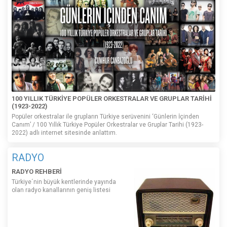
100 YILLIK TÜRKİYE POPÜLER ORKESTRALAR VE GRUPLAR TARİHİ
(1923-2022)
Popüler orkestralar ile grupların Türkiye serüvenini ‘Günlerin İçinden
Canım’ / 100 Yıllık Türkiye Popüler Orkestralar ve Gruplar Tarihi (1923-
2022) adlı internet sitesinde anlattım.
RADYO
RADYO REHBERİ
Türkiye´nin büyük kentlerinde yayında
olan radyo kanallarının geniş listesi