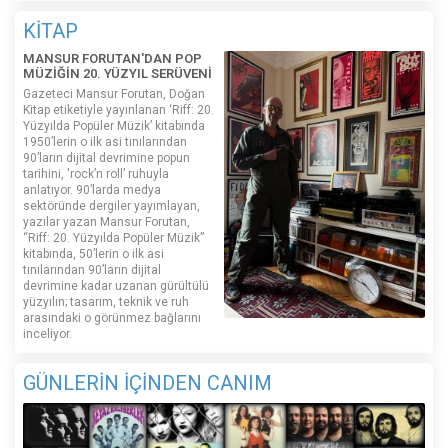
KİTAP
MANSUR FORUTAN'DAN POP
MÜZİĞİN 20. YÜZYIL SERÜVENİ
Gazeteci Mansur Forutan, Doğan
Kitap etiketiyle yayınlanan ‘Riff: 20.
Yüzyılda Popüler Müzik’ kitabında
1950’lerin o ilk asi tınılarından
90’ların dijital devrimine popun
tarihini, 'rock’n roll’ ruhuyla
anlatıyor. 90’larda medya
sektöründe dergiler yayımlayan,
yazılar yazan Mansur Forutan,
“Riff: 20. Yüzyılda Popüler Müzik”
kitabında, 50’lerin o ilk asi
tınılarından 90’ların dijital
devrimine kadar uzanan gürültülü
yüzyılın; tasarım, teknik ve ruh
arasındaki o görünmez bağlarını
inceliyor.
GÜNLERİN İÇİNDEN CANIM