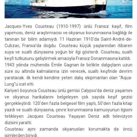
Jacques-Yves Cousteau (1910-1997) ünlü Fransız kaşif, film
yapımcısı, deniz araştırmacısı ve okyanus korunmasına bağlılığı ile
tanınan bir bilim adamıydı. 11 Haziran 1910'da Saint-André-de-
Cubzac, Fransa'da doğdu. Cousteau küçük yaşlarından itibaren
suya ve sualtı dünyasına yoğun bir ilgi gösterdi. Cousteau, sualtı
keşfi tutkusunu geliştirmek amacıyla Fransız Donanmasına katıldı.
1943 yılında mühendis Émile Gagnan ile birlikte dalgıçların uzun
süre su altında kalmalarına izin verecek, sualtı keşfinde devrim
yaratacak. ilk kendi kendine yeten dalış ekipmanları olan "Aqua-
Lung"u icat etti.
Kariyeri boyunca Cousteau ünlü gemisi Calypso'da deniz yaşamını
ve okyanus harikalarını belgeleyen çok sayıda keşif gezisi
gerçekleştirdi. 120'den fazla belgesel film yaptı, 50'den fazla kitap
yazdı ve sualtı dünyasına, çevre korunmasına kamuoyunun ilgisini
tetikleyen Jacques Cousteau Yaşayan Deniz adlı televizyon
dizisini yarattı.
Cousteau aynı zamanda okyanusları korumakta da öncü
isimlerden biriydi.