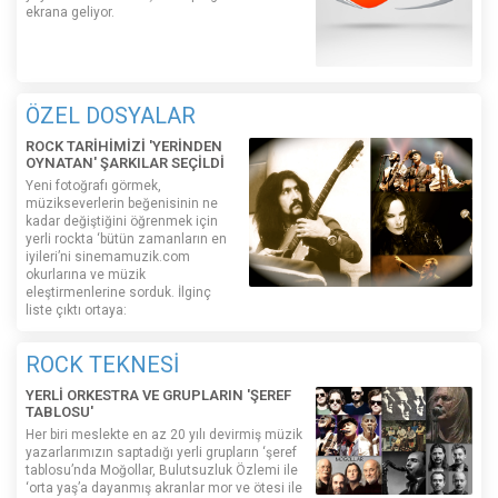
ekrana geliyor.
ÖZEL DOSYALAR
ROCK TARİHİMİZİ 'YERİNDEN
OYNATAN' ŞARKILAR SEÇİLDİ
Yeni fotoğrafı görmek,
müzikseverlerin beğenisinin ne
kadar değiştiğini öğrenmek için
yerli rockta ‘bütün zamanların en
iyileri’ni sinemamuzik.com
okurlarına ve müzik
eleştirmenlerine sorduk. İlginç
liste çıktı ortaya:
ROCK TEKNESİ
YERLİ ORKESTRA VE GRUPLARIN 'ŞEREF
TABLOSU'
Her biri meslekte en az 20 yılı devirmiş müzik
yazarlarımızın saptadığı yerli grupların ‘şeref
tablosu’nda Moğollar, Bulutsuzluk Özlemi ile
‘orta yaş’a dayanmış akranlar mor ve ötesi ile