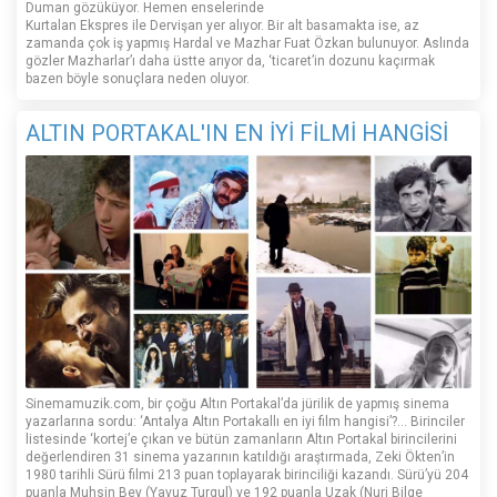
Duman gözüküyor. Hemen enselerinde
Kurtalan Ekspres ile Dervişan yer alıyor. Bir alt basamakta ise, az
zamanda çok iş yapmış Hardal ve Mazhar Fuat Özkan bulunuyor. Aslında
gözler Mazharlar’ı daha üstte arıyor da, ‘ticaret’in dozunu kaçırmak
bazen böyle sonuçlara neden oluyor.
ALTIN PORTAKAL'IN EN İYİ FİLMİ HANGİSİ
Sinemamuzik.com, bir çoğu Altın Portakal’da jürilik de yapmış sinema
yazarlarına sordu: ‘Antalya Altın Portakallı en iyi film hangisi’?... Birinciler
listesinde ‘kortej’e çıkan ve bütün zamanların Altın Portakal birincilerini
değerlendiren 31 sinema yazarının katıldığı araştırmada, Zeki Ökten’in
1980 tarihli Sürü filmi 213 puan toplayarak birinciliği kazandı. Sürü’yü 204
puanla Muhsin Bey (Yavuz Turgul) ve 192 puanla Uzak (Nuri Bilge