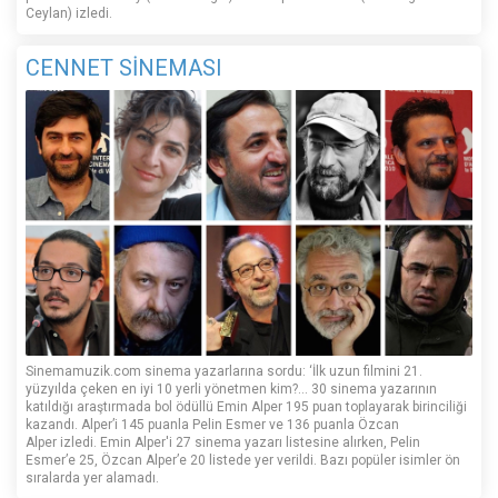
Ceylan) izledi.
CENNET SİNEMASI
Sinemamuzik.com sinema yazarlarına sordu: ‘İlk uzun filmini 21.
yüzyılda çeken en iyi 10 yerli yönetmen kim?... 30 sinema yazarının
katıldığı araştırmada bol ödüllü Emin Alper 195 puan toplayarak birinciliği
kazandı. Alper’i 145 puanla Pelin Esmer ve 136 puanla Özcan
Alper izledi. Emin Alper'i 27 sinema yazarı listesine alırken, Pelin
Esmer’e 25, Özcan Alper’e 20 listede yer verildi. Bazı popüler isimler ön
sıralarda yer alamadı.