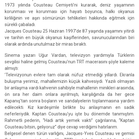
1973 yılında Cousteau Cemiyeti’ni kurarak, deniz yaşamının
korunması ve korunması için hayatı boyunca, halkı okyanus
kirliliğinin ve aşırı sömürünün tehlikeleri hakkında eğitmek için
sürekli çabaladı.
Jacques Cousteau 25 Haziran 1997'de 87 yaşında yaşamını yitirdi
ve tarihin en büyük okyanus kaşiflerinden, savunucularından biri
olarak ardında unutulmaz bir miras bıraktı.
Sinema yazarı Uğur Vardan, televizyon yardımıyla Türklerin
sevgilisi haline gelmiş Cousteau’nun TRT macerasını şöyle kaleme
almıştı:
’Televizyonun evlere tam olarak nüfuz etmediği yıllardı. Ekranla
buluşma yerimiz, mahallemizin küçük kahvesiydi. Yazılı olmayan
bir anlaşma vardı kahvenin sahibiyle mahallenin minikleri arasında;
ön sıra her daim onlara ayrılmıştı, karşılığında da her gece
Kapanış’tan sonra boşların ve sandalyelerin toplanmasına yardım
edilecekti. Kız kardeşimle birlikte bu anlaşmanın en sadık
neferleriydik. Kaptan Cousteau’yu işte bu dönemde tanımıştım.
Rahmetli pederin, “Hadi artık yemek vakti” çağrılarına, “Kaptan
Cousteau bitsin, geliyoruz” diye cevap verdiğimi hatırlarım.
Belgesel denen türün varlığını, Jacques-Yves Cousteau ve gemisi