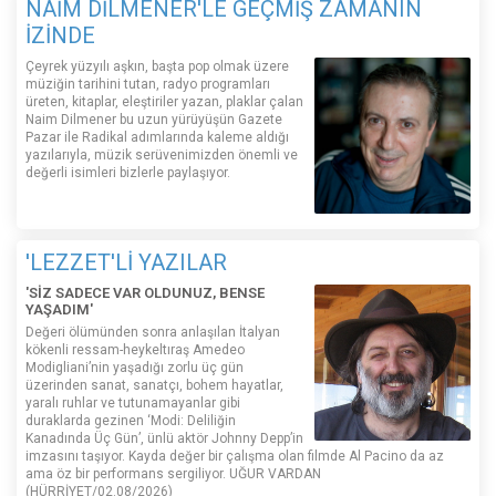
NAİM DİLMENER'LE GEÇMİŞ ZAMANIN
İZİNDE
Çeyrek yüzyılı aşkın, başta pop olmak üzere
müziğin tarihini tutan, radyo programları
üreten, kitaplar, eleştiriler yazan, plaklar çalan
Naim Dilmener bu uzun yürüyüşün Gazete
Pazar ile Radikal adımlarında kaleme aldığı
yazılarıyla, müzik serüvenimizden önemli ve
değerli isimleri bizlerle paylaşıyor.
'LEZZET'Lİ YAZILAR
'SİZ SADECE VAR OLDUNUZ, BENSE
YAŞADIM'
Değeri ölümünden sonra anlaşılan İtalyan
kökenli ressam-heykeltıraş Amedeo
Modigliani’nin yaşadığı zorlu üç gün
üzerinden sanat, sanatçı, bohem hayatlar,
yaralı ruhlar ve tutunamayanlar gibi
duraklarda gezinen ‘Modi: Deliliğin
Kanadında Üç Gün’, ünlü aktör Johnny Depp’in
imzasını taşıyor. Kayda değer bir çalışma olan filmde Al Pacino da az
ama öz bir performans sergiliyor. UĞUR VARDAN
(HÜRRİYET/02.08/2026)