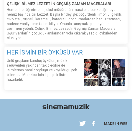
ÇELİŞKİ BİLMEZ LEZZET'İN GEÇMİŞ ZAMAN MACERALARI
Hemen her öğretmenin, okul müdürünün maratona benzettiği hayatın
henüz başında biri Lezzet. Başka bir deyişle; böğürtlenli, limonlu, çilekli,
çikolatalı, vişneli, karamelli, karadutlu dondurmalardan henüz tatmadı,
sadece vanilyalının tadını biliyor. Onunla tanışmak için sayfaları
çevirmen yeterli. Çelişki Bilmez Lezzet’in Geçmiş Zaman Maceraları
Uğur Vardan’ın çocukluk anılarından yola çıkarak yazdığı öykülerden
oluşuyor.
HER İSMİN BİR ÖYKÜSÜ VAR
Ünlü grupların kuruluş öyküleri, müzik
serüvenleri yakından takip edilse de
isimlerinin nasıl doğduğu ve koyulduğu pek
bilinmez. Meraklısı için ilginç bir liste
hazırladık:
MADE IN WEB