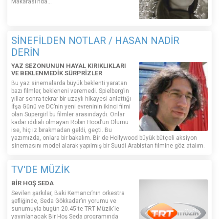
Makarası’nda…
SİNEFİLDEN NOTLAR / HASAN NADİR
DERİN
YAZ SEZONUNUN HAYAL KIRIKLIKLARI
VE BEKLENMEDİK SÜRPRİZLER
Bu yaz sinemalarda büyük beklenti yaratan
bazı filmler, bekleneni veremedi. Spielberg’in
yıllar sonra tekrar bir uzaylı hikayesi anlattığı
İfşa Günü ve DC’nin yeni evreninin ikinci filmi
olan Supergirl bu filmler arasındaydı. Onlar
kadar iddialı olmayan Robin Hood’un Ölümü
ise, hiç iz bırakmadan geldi, geçti. Bu
yazımızda, onlara bir bakalım. Bir de Hollywood büyük bütçeli aksiyon
sinemasını model alarak yapılmış bir Suudi Arabistan filmine göz atalım.
TV'DE MÜZİK
BİR HOŞ SEDA
Sevilen şarkılar, Baki Kemancı’nın orkestra
şefliğinde, Seda Gökkadar’ın yorumu ve
sunumuyla bugün 20.45'te TRT Müzik'le
yayınlanacak Bir Hoş Seda programında