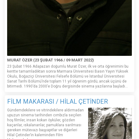
MURAT ÖZER (23 ŞUBAT 1966 / 09 MART 2022)
23 Şubat 1966 Adapazarı doğumlu Murat Özer, ilk ve orta öğrenimini bu
kentte tamamladıktan sonra Marmara Üniversitesi Basın Yayın Yüksek
Okulu, Boğaziçi Üniversitesi Felsefe Bölümü ve İstanbul Üniversitesi
Sanat Tarihi Bölümü’nde toplam 11 yıl öğrenim gördü; ancak üçünü de
bitirmedi. 1990’da 2000’e Doğru dergisinde sinema yazılarına başladı...
FİLM MAKARASI / HİLAL ÇETİNDER
Gündemdekilere ve vitrindekilere aldırmadan
upuzun sinema tarihinden cımbızla seçilen
hoş filmler, insan kokan öyküler, gözden
kaçanlar, ıskalananlar, pamuklara sarılması
gereken mütevazı başyapıtlar ve diğerleri
Hilal Çetinder’in kaleminden Film