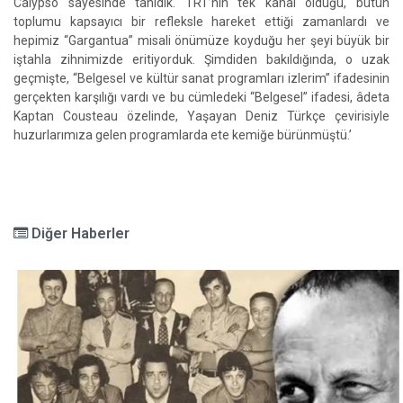
Calypso sayesinde tanıdık. TRT’nin tek kanal olduğu, bütün
toplumu kapsayıcı bir refleksle hareket ettiği zamanlardı ve
hepimiz “Gargantua” misali önümüze koyduğu her şeyi büyük bir
iştahla zihnimizde eritiyorduk. Şimdiden bakıldığında, o uzak
geçmişte, “Belgesel ve kültür sanat programları izlerim” ifadesinin
gerçekten karşılığı vardı ve bu cümledeki “Belgesel” ifadesi, âdeta
Kaptan Cousteau özelinde, Yaşayan Deniz Türkçe çevirisiyle
huzurlarımıza gelen programlarda ete kemiğe bürünmüştü.’
Diğer Haberler