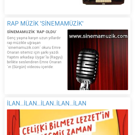
RAP MÜZİK 'SİNEMAMÜZİK'
SİNEMAMUZİK ´RAP OLDU´
Genç yaşına karşın uzun yıllardır
rap müzikle uğraşan
´sinemamuzik.com´ okuru Emre
Onaran sitemiz için şarkı yazdı.
Yapıtını arkadaşı Uygar´la (Ragyu)
birlikte seslendiren Emre Onaran
´ın (Sürgün) videosu içeride:
İLAN...İLAN...İLAN..İLAN...İLAN