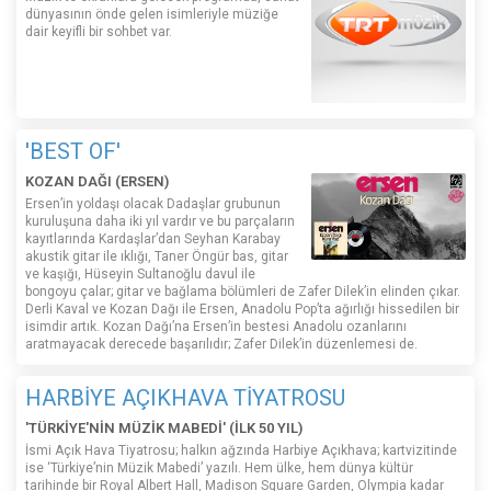
dünyasının önde gelen isimleriyle müziğe
dair keyifli bir sohbet var.
'BEST OF'
KOZAN DAĞI (ERSEN)
Ersen’in yoldaşı olacak Dadaşlar grubunun
kuruluşuna daha iki yıl vardır ve bu parçaların
kayıtlarında Kardaşlar’dan Seyhan Karabay
akustik gitar ile ıklığı, Taner Öngür bas, gitar
ve kaşığı, Hüseyin Sultanoğlu davul ile
bongoyu çalar; gitar ve bağlama bölümleri de Zafer Dilek’in elinden çıkar.
Derli Kaval ve Kozan Dağı ile Ersen, Anadolu Pop’ta ağırlığı hissedilen bir
isimdir artık. Kozan Dağı’na Ersen’in bestesi Anadolu ozanlarını
aratmayacak derecede başarılıdır; Zafer Dilek’in düzenlemesi de.
HARBİYE AÇIKHAVA TİYATROSU
'TÜRKİYE'NİN MÜZİK MABEDİ' (İLK 50 YIL)
İsmi Açık Hava Tiyatrosu; halkın ağzında Harbiye Açıkhava; kartvizitinde
ise ‘Türkiye’nin Müzik Mabedi’ yazılı. Hem ülke, hem dünya kültür
tarihinde bir Royal Albert Hall, Madison Square Garden, Olympia kadar