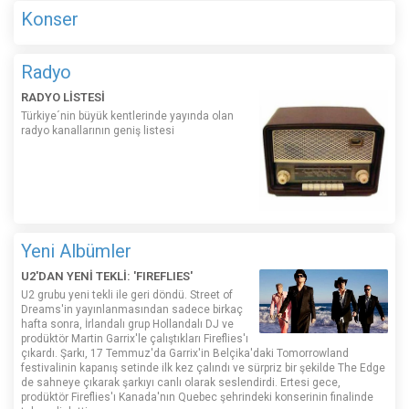
Konser
Radyo
RADYO LİSTESİ
Türkiye´nin büyük kentlerinde yayında olan
radyo kanallarının geniş listesi
Yeni Albümler
U2'DAN YENİ TEKLİ: 'FIREFLIES'
U2 grubu yeni tekli ile geri döndü. Street of
Dreams'in yayınlanmasından sadece birkaç
hafta sonra, İrlandalı grup Hollandalı DJ ve
prodüktör Martin Garrix'le çalıştıkları Fireflies'ı
çıkardı. Şarkı, 17 Temmuz'da Garrix'in Belçika'daki Tomorrowland
festivalinin kapanış setinde ilk kez çalındı ​​ve sürpriz bir şekilde The Edge
de sahneye çıkarak şarkıyı canlı olarak seslendirdi. Ertesi gece,
prodüktör Fireflies'ı Kanada'nın Quebec şehrindeki konserinin finalinde