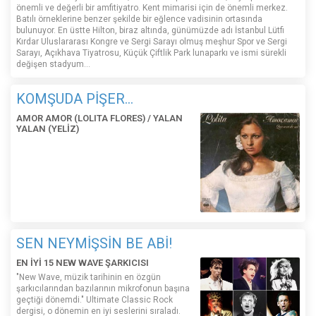
önemli ve değerli bir amfitiyatro. Kent mimarisi için de önemli merkez.
Batılı örneklerine benzer şekilde bir eğlence vadisinin ortasında
bulunuyor. En üstte Hilton, biraz altında, günümüzde adı İstanbul Lütfi
Kırdar Uluslararası Kongre ve Sergi Sarayı olmuş meşhur Spor ve Sergi
Sarayı, Açıkhava Tiyatrosu, Küçük Çiftlik Park lunaparkı ve ismi sürekli
değişen stadyum…
KOMŞUDA PİŞER...
AMOR AMOR (LOLITA FLORES) / YALAN
YALAN (YELİZ)
SEN NEYMİŞSİN BE ABİ!
EN İYİ 15 NEW WAVE ŞARKICISI
"New Wave, müzik tarihinin en özgün
şarkıcılarından bazılarının mikrofonun başına
geçtiği dönemdi." Ultimate Classic Rock
dergisi, o dönemin en iyi seslerini sıraladı.