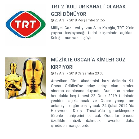
TRT 2 ´KÜLTÜR KANALI´ OLARAK
GERİ DÖNÜYOR
20 Aralık 2018 Perşembe 21:55
Milliyet Gazetesi yazarı Sina Koloğlu, TRT 2´nin
yayına başlayacağı tarihi köşesinde açıkladı.
Koloğlu´nun yazısı şöyle:
MÜZİKTE OSCAR´A KİMLER GÖZ
KIRPIYOR!
19 Aralık 2018 Çarşamba 23:00
Amerikan Film Akademisi bazı dallarda 91.
Oscar Ödülleri’ne aday adayı olan isimleri
sinema camiasına duyurdu. Bunlar arasından
her dalda beş tanesi 22 Ocak 2019 tarihinde
yeniden açıklanacak ve Oscar yarışı tam
anlamıyla o gün başlayacak. 24 Şubat 2019 ‘da
Hollywood Dolby Theatre’da gerçekleşecek
törenle sahiplerini bulacak Oscarlar öncesi
özellikle müzik dalındaki favoriler daha
şimdiden manşetlerde.