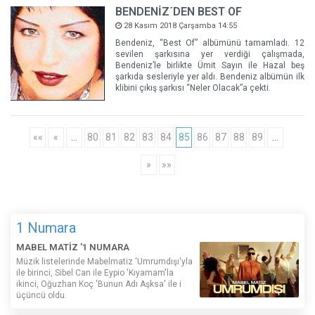
BENDENİZ´DEN BEST OF
28 Kasım 2018 Çarşamba 14:55
Bendeniz, “Best Of” albümünü tamamladı. 12
sevilen şarkısına yer verdiği çalışmada,
Bendeniz’le birlikte Ümit Sayın ile Hazal beş
şarkıda sesleriyle yer aldı. Bendeniz albümün ilk
klibini çıkış şarkısı “Neler Olacak”a çekti.
««
«
…
80
81
82
83
84
85
86
87
88
89
…
»
»»
1 Numara
MABEL MATİZ '1 NUMARA
Müzik listelerinde Mabelmatiz ‘Umrumdışı'yla
ile birinci, Sibel Can ile Eypio 'Kıyamam'la
ikinci, Oğuzhan Koç 'Bunun Adı Aşksa' ile i
üçüncü oldu.