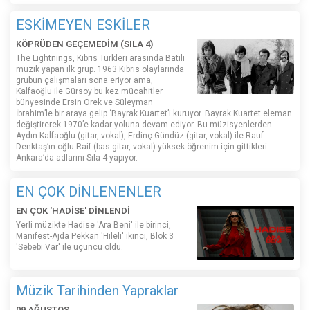
ESKİMEYEN ESKİLER
KÖPRÜDEN GEÇEMEDİM (SILA 4)
The Lightnings, Kıbrıs Türkleri arasında Batılı
müzik yapan ilk grup. 1963 Kıbrıs olaylarında
grubun çalışmaları sona eriyor ama,
Kalfaoğlu ile Gürsoy bu kez mücahitler
bünyesinde Ersin Örek ve Süleyman
İbrahim’le bir araya gelip ‘Bayrak Kuartet’i kuruyor. Bayrak Kuartet eleman
değiştirerek 1970’e kadar yoluna devam ediyor. Bu müzisyenlerden
Aydın Kalfaoğlu (gitar, vokal), Erdinç Gündüz (gitar, vokal) ile Rauf
Denktaş’ın oğlu Raif (bas gitar, vokal) yüksek öğrenim için gittikleri
Ankara’da adlarını Sıla 4 yapıyor.
EN ÇOK DİNLENENLER
EN ÇOK 'HADİSE' DİNLENDİ
Yerli müzikte Hadise 'Ara Beni' ile birinci,
Manifest-Ajda Pekkan 'Hileli' ikinci, Blok 3
'Sebebi Var' ile üçüncü oldu.
Müzik Tarihinden Yapraklar
09 AĞUSTOS