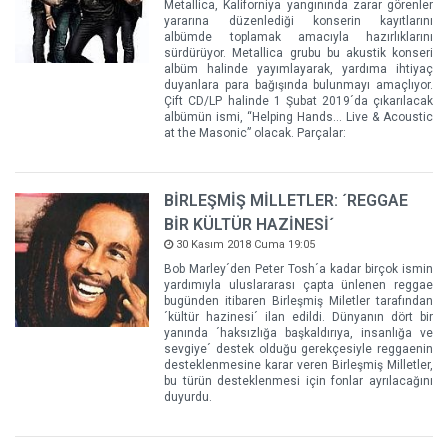
Metallica, Kaliforniya yangınında zarar görenler
yararına düzenlediği konserin kayıtlarını
albümde toplamak amacıyla hazırlıklarını
sürdürüyor. Metallica grubu bu akustik konseri
albüm halinde yayımlayarak, yardıma ihtiyaç
duyanlara para bağışında bulunmayı amaçlıyor.
Çift CD/LP halinde 1 Şubat 2019´da çıkarılacak
albümün ismi, “Helping Hands… Live & Acoustic
at the Masonic” olacak. Parçalar:
BİRLEŞMİŞ MİLLETLER: ´REGGAE
BİR KÜLTÜR HAZİNESİ´
30 Kasım 2018 Cuma 19:05
Bob Marley´den Peter Tosh´a kadar birçok ismin
yardımıyla uluslararası çapta ünlenen reggae
bugünden itibaren Birleşmiş Miletler tarafından
´kültür hazinesi´ ilan edildi. Dünyanın dört bir
yanında ´haksızlığa başkaldırıya, insanlığa ve
sevgiye´ destek olduğu gerekçesiyle reggaenin
desteklenmesine karar veren Birleşmiş Milletler,
bu türün desteklenmesi için fonlar ayrılacağını
duyurdu.