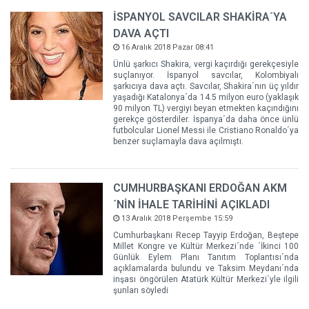
İSPANYOL SAVCILAR SHAKİRA´YA
DAVA AÇTI
16 Aralık 2018 Pazar 08:41
Ünlü şarkıcı Shakira, vergi kaçırdığı gerekçesiyle
suçlanıyor. İspanyol savcılar, Kolombiyalı
şarkıcıya dava açtı. Savcılar, Shakira´nın üç yıldır
yaşadığı Katalonya´da 14.5 milyon euro (yaklaşık
90 milyon TL) vergiyi beyan etmekten kaçındığını
gerekçe gösterdiler. İspanya´da daha önce ünlü
futbolcular Lionel Messi ile Cristiano Ronaldo´ya
benzer suçlamayla dava açılmıştı.
CUMHURBAŞKANI ERDOĞAN AKM
´NİN İHALE TARİHİNİ AÇIKLADI
13 Aralık 2018 Perşembe 15:59
Cumhurbaşkanı Recep Tayyip Erdoğan, Beştepe
Millet Kongre ve Kültür Merkezi´nde ´İkinci 100
Günlük Eylem Planı Tanıtım Toplantısı´nda
açıklamalarda bulundu ve Taksim Meydanı´nda
inşası öngörülen Atatürk Kültür Merkezi´yle ilgili
şunları söyledi