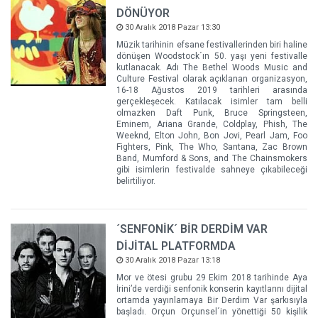
DÖNÜYOR
30 Aralık 2018 Pazar 13:30
Müzik tarihinin efsane festivallerinden biri haline
dönüşen Woodstock´ın 50. yaşı yeni festivalle
kutlanacak. Adı The Bethel Woods Music and
Culture Festival olarak açıklanan organizasyon,
16-18 Ağustos 2019 tarihleri arasında
gerçekleşecek. Katılacak isimler tam belli
olmazken Daft Punk, Bruce Springsteen,
Eminem, Ariana Grande, Coldplay, Phish, The
Weeknd, Elton John, Bon Jovi, Pearl Jam, Foo
Fighters, Pink, The Who, Santana, Zac Brown
Band, Mumford & Sons, and The Chainsmokers
gibi isimlerin festivalde sahneye çıkabileceği
belirtiliyor.
´SENFONİK´ BİR DERDİM VAR
DİJİTAL PLATFORMDA
30 Aralık 2018 Pazar 13:18
Mor ve ötesi grubu 29 Ekim 2018 tarihinde Aya
İrini’de verdiği senfonik konserin kayıtlarını dijital
ortamda yayınlamaya Bir Derdim Var şarkısıyla
başladı. Orçun Orçunsel´in yönettiği 50 kişilik