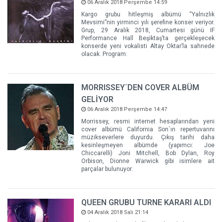
06 Aralık 2018 Perşembe 14:59
Kargo grubu hitleşmiş albümü “Yalnızlık
Mevsimi”nin yirminci yılı şerefine konser veriyor.
Grup, 29 Aralık 2018, Cumartesi günü IF
Performance Hall Beşiktaş’ta gerçekleşecek
konserde yeni vokalisti Altay Oktar’la sahnede
olacak. Program:
MORRISSEY´DEN COVER ALBÜM
GELİYOR
06 Aralık 2018 Perşembe 14:47
Morrissey, resmi internet hesaplarından yeni
cover albümü California Son´ın repertuvarını
müzikseverlere duyurdu. Çıkış tarihi daha
kesinleşmeyen albümde (yapımcı: Joe
Chiccarelli) Joni Mitchell, Bob Dylan, Roy
Orbison, Dionne Warwick gibi isimlere ait
parçalar bulunuyor:
QUEEN GRUBU TURNE KARARI ALDI
04 Aralık 2018 Salı 21:14