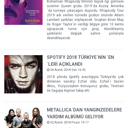
Bohemian Rhapsody filminin büyük ilgi görmesi
üzerine Queen grubu 2019´da Kuzey Amerika
´da turneye çıkacağını duyurdu. Rhapsody Tour
2019 adı verilen turnede grubun önünde Adam
Lambert şarkıları söyleyecek. Gruptan Brian May
ile Roger Taylor´ın verdiği bilgiye göre 10 kente
uğrayacak turne için grup, klasikleşmiş
şarkılarını değişik sahne şovlarıyla
destekleyecek.
SPOTİFY 2018 TÜRKİYE´NİN ´EN
´LERİ AÇIKLANDI
04 Aralık 2018 Salı 16:35
2018 yılında Spotify aracılığıyla Türkiye’de çok
dinlenen sanatçı Ezhel oldu. Ezhel´i Sezen
Aksu, Yüzyüzeyken Konuşuruz grubu, Teoman
ile Sagopa Kajmer takip etti.
METALLICA´DAN YANGINZEDELERE
YARDIM ALBÜMÜ GELİYOR
02 Aralık 2018 Pazar 14:17