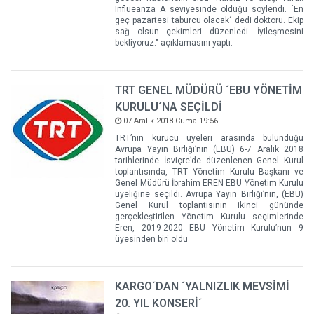
Influeanza A seviyesinde olduğu söylendi. ´En
geç pazartesi taburcu olacak´ dedi doktoru. Ekip
sağ olsun çekimleri düzenledi. İyileşmesini
bekliyoruz." açıklamasını yaptı.
TRT GENEL MÜDÜRÜ ´EBU YÖNETİM
KURULU´NA SEÇİLDİ
07 Aralık 2018 Cuma 19:56
TRT’nin kurucu üyeleri arasında bulunduğu
Avrupa Yayın Birliği’nin (EBU) 6-7 Aralık 2018
tarihlerinde İsviçre’de düzenlenen Genel Kurul
toplantısında, TRT Yönetim Kurulu Başkanı ve
Genel Müdürü İbrahim EREN EBU Yönetim Kurulu
üyeliğine seçildi. Avrupa Yayın Birliği’nin, (EBU)
Genel Kurul toplantısının ikinci gününde
gerçekleştirilen Yönetim Kurulu seçimlerinde
Eren, 2019-2020 EBU Yönetim Kurulu’nun 9
üyesinden biri oldu
KARGO´DAN ´YALNIZLIK MEVSİMİ
20. YIL KONSERİ´