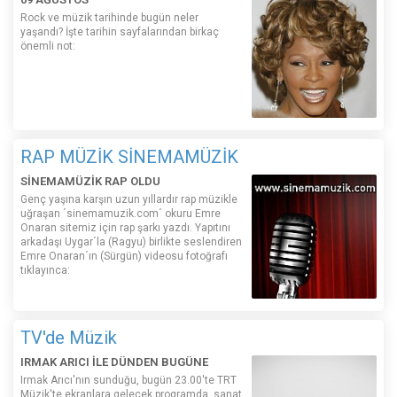
Rock ve müzik tarihinde bugün neler
yaşandı? İşte tarihin sayfalarından birkaç
önemli not:
RAP MÜZİK SİNEMAMÜZİK
SİNEMAMÜZİK RAP OLDU
Genç yaşına karşın uzun yıllardır rap müzikle
uğraşan ´sinemamuzik.com´ okuru Emre
Onaran sitemiz için rap şarkı yazdı. Yapıtını
arkadaşı Uygar´la (Ragyu) birlikte seslendiren
Emre Onaran´ın (Sürgün) videosu fotoğrafı
tıklayınca:
TV'de Müzik
IRMAK ARICI İLE DÜNDEN BUGÜNE
Irmak Arıcı'nın sunduğu, bugün 23.00'te TRT
Müzik'te ekranlara gelecek programda, sanat