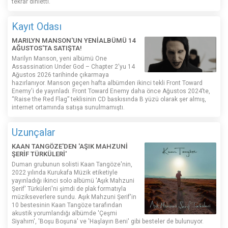
tekrar dinletti.
Kayıt Odası
MARILYN MANSON'UN YENİALBÜMÜ 14
AĞUSTOS'TA SATIŞTA!
Marilyn Manson, yeni albümü One
Assassination Under God – Chapter 2'yu 14
Ağustos 2026 tarihinde çıkarmaya
hazırlanıyor. Manson geçen hafta albümden ikinci tekli Front Toward
Enemy'i de yayınladı. Front Toward Enemy daha önce Ağustos 2024’te,
“Raise the Red Flag” teklisinin CD baskısında B yüzü olarak şer almış,
internet ortamında satışa sunulmamıştı.
Uzunçalar
KAAN TANGÖZE'DEN 'AŞIK MAHZUNİ
ŞERİF TÜRKÜLERİ'
Duman grubunun solisti Kaan Tangöze'nin,
2022 yılında Kurukafa Müzik etiketiyle
yayınladığı ikinci solo albümü 'Aşık Mahzuni
Şerif' Türküleri'ni şimdi de plak formatıyla
müzikseverlere sundu. Aşık Mahzuni Şerif'in
10 bestesinin Kaan Tangöze tarafından
akustik yorumlandığı albümde 'Çeşmi
Siyahım', 'Boşu Boşuna' ve 'Haşlayın Beni' gibi besteler de bulunuyor.