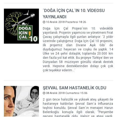
´DOĞA İÇİN ÇAL´IN 10. VİDEOSU
YAYINLANDI
10 Aralık 2018 Pazartesi 18:26
Doğa İçin Çal Projesi´nin 10. videoklibi
yayınlandı. Projenin yapımcısı ve yönetmeni Fırat
Çavaş çalışmayla ilgili şunları anlatıyor: ´2 yıldır
üzerinde çalıştığımız Doğa İçin Çal 10 projesini,
ilk projemiz olan Divane Aşık Gibi´ de
duyduğumuz heyecan ve coşku ile yaptık. 14
Ülke ve 24 şehir dolaştık; toplamda 20.000 km
den fazla yol kat ettik. Bu projeye Türkiye´den ve
Dünyadan 58 müzisyen gönüllü olarak destek
verdi. Hepsine desteklerinden dolayı çok çok
çok teşekkür ederim...´
ŞEVVAL SAM HASTANELİK OLDU
08 Aralık 2018 Cumartesi 15:06
2 gün önce halsizlik ve yüksek ateş şikayeti ile
hastaneye kaldırılan Şevval Sam´a Influeanza
teşhisi konuldu. Şevval Sam´ın menajeri Harun
Belenkoğlu konuyla ilgili olarak; "Perşembe
gecesi hastanelik oldu. Halsiz ve ateşi vardı.