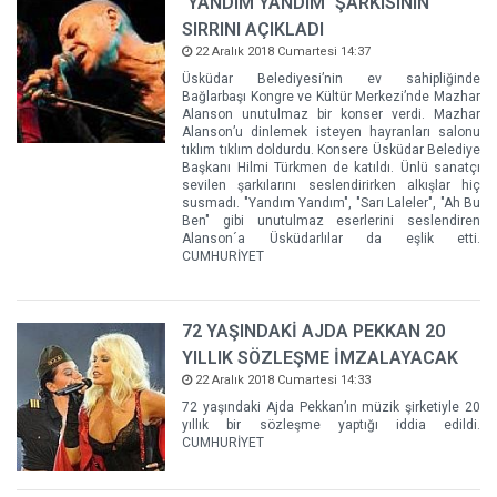
´YANDIM YANDIM´ ŞARKISININ
SIRRINI AÇIKLADI
22 Aralık 2018 Cumartesi 14:37
Üsküdar Belediyesi’nin ev sahipliğinde
Bağlarbaşı Kongre ve Kültür Merkezi’nde Mazhar
Alanson unutulmaz bir konser verdi. Mazhar
Alanson’u dinlemek isteyen hayranları salonu
tıklım tıklım doldurdu. Konsere Üsküdar Belediye
Başkanı Hilmi Türkmen de katıldı. Ünlü sanatçı
sevilen şarkılarını seslendirirken alkışlar hiç
susmadı. "Yandım Yandım", "Sarı Laleler", "Ah Bu
Ben" gibi unutulmaz eserlerini seslendiren
Alanson´a Üsküdarlılar da eşlik etti.
CUMHURİYET
72 YAŞINDAKİ AJDA PEKKAN 20
YILLIK SÖZLEŞME İMZALAYACAK
22 Aralık 2018 Cumartesi 14:33
72 yaşındaki Ajda Pekkan’ın müzik şirketiyle 20
yıllık bir sözleşme yaptığı iddia edildi.
CUMHURİYET