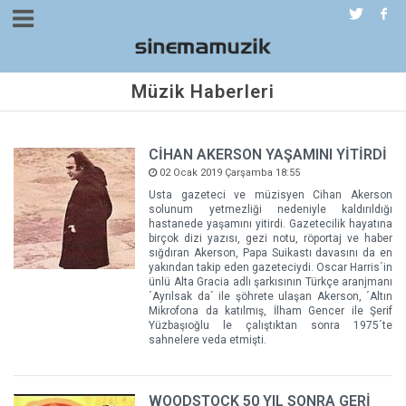
Müzik Haberleri
CİHAN AKERSON YAŞAMINI YİTİRDİ
02 Ocak 2019 Çarşamba 18:55
Usta gazeteci ve müzisyen Cihan Akerson
solunum yetmezliği nedeniyle kaldırıldığı
hastanede yaşamını yitirdi. Gazetecilik hayatına
birçok dizi yazısı, gezi notu, röportaj ve haber
sığdıran Akerson, Papa Suikastı davasını da en
yakından takip eden gazeteciydi. Oscar Harris´in
ünlü Alta Gracia adlı şarkısının Türkçe aranjmanı
´Ayrılsak da´ ile şöhrete ulaşan Akerson, ´Altın
Mikrofona da katılmış, İlham Gencer ile Şerif
Yüzbaşıoğlu le çalıştıktan sonra 1975´te
sahnelere veda etmişti.
WOODSTOCK 50 YIL SONRA GERİ