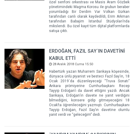
özel senfoni orkestrası ve Masis Aram Gözbek
yönetimindeki Magma Korosu ile grubun beraber
yorumladığı Bir Derdim Var Volkan Gürkan
tarafından canlı olarak kaydedildi, Erim Arkman
tarafından Babajim İstanbul Stüdyoları’nda
mikslendi. Bu özel kayıt tüm dijital platformlarda
satışa çıktı.
ERDOĞAN, FAZIL SAY´IN DAVETİNİ
KABUL ETTİ
28 Aralık 2018 Cuma 15:50
Habertürk yazarı Muharrem Sarıkaya köşesinde,
dünyaca ünlü piyanist ve besteci Fazıl Say’ın, 18
Ocak 2019´da düzenleyeceği “Truva Sonatı”
Ankara prömiyerine Cumhurbaşkanı Recep
Tayyip Erdoğan’ı da davet ettiğini yazdı. Ancak
Sarıkaya, Erdoğan’ın davete ne yanıt verdiğini
bilmediğini, konsere gidip gitmeyeceğini 18
Ocak’ta öğrenileceğini yazmıştı. Cumhurbaşkanı
Tayyip Erdoğan, Fazıl Say’ın davetine olumlu
yanıt verdi ve “geleceğim” dedi.