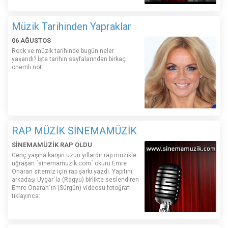
Müzik Tarihinden Yapraklar
06 AĞUSTOS
Rock ve müzik tarihinde bugün neler
yaşandı? İşte tarihin sayfalarından birkaç
önemli not:
RAP MÜZİK SİNEMAMÜZİK
SİNEMAMÜZİK RAP OLDU
Genç yaşına karşın uzun yıllardır rap müzikle
uğraşan ´sinemamuzik.com´ okuru Emre
Onaran sitemiz için rap şarkı yazdı. Yapıtını
arkadaşı Uygar´la (Ragyu) birlikte seslendiren
Emre Onaran´ın (Sürgün) videosu fotoğrafı
tıklayınca: