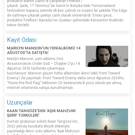
prodüktör Martin Garrix'le çalıştıkları Fireflies'ı
çıkardı. Şarkı, 17 Temmuz'da Garrix'in Belçika'daki Tomorrowland
festivalinin kapanış setinde ilk kez çalındı ​​ve sürpriz bir şekilde The Edge
de sahneye çıkarak şarkıyı canlı olarak seslendirdi. Ertesi gece,
prodüktör Fireflies'ı Kanada'nın Quebec şehrindeki konserinin finalinde
tekrar dinletti.
Kayıt Odası
MARILYN MANSON'UN YENİALBÜMÜ 14
AĞUSTOS'TA SATIŞTA!
Marilyn Manson, yeni albümü One
Assassination Under God – Chapter 2'yu 14
Ağustos 2026 tarihinde çıkarmaya
hazırlanıyor. Manson geçen hafta albümden ikinci tekli Front Toward
Enemy'i de yayınladı. Front Toward Enemy daha önce Ağustos 2024’te,
“Raise the Red Flag” teklisinin CD baskısında B yüzü olarak şer almış,
internet ortamında satışa sunulmamıştı.
Uzunçalar
KAAN TANGÖZE'DEN 'AŞIK MAHZUNİ
ŞERİF TÜRKÜLERİ'
Duman grubunun solisti Kaan Tangöze'nin,
2022 yılında Kurukafa Müzik etiketiyle
yayınladığı ikinci solo albümü 'Aşık Mahzuni