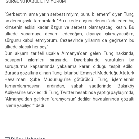
‘SÜRGÜNÜ KABUL ETMİYORUM´
“Serbestim, ama yarın serbest miyim, bunu bilemem” diyen Tunç,
sözlerini şöyle tamamladı: “Bu ülkede düşüncelerini ifade eden hiç
kimsenin eskisi kadar özgür ve serbest olamayacağı kesin. Bu
ülkede yaşamaya devam edeceğim, dışarıya çıkmayacağım,
sürgünü kabul etmiyorum. Cezaevinde yıllarımı da geçirsem bu
ülkede olacak her şey.”
Dün akşam tarifeli uçakla Almanya’dan gelen Tunç hakkında,
pasaport işlemleri sırasında, Diyarbakır’da yürütülen bir
soruşturma kapsamında yakalama kararı olduğu tespit edildi.
Burada gözaltına alınan Tunç, İstanbul Emniyet Müdürlüğü Atatürk
Havalimanı Şube Müdürlüğü’ne götürüldü. Tunç, işlemlerinin
tamamlanmasının ardından, sabah saatlerinde Bakırköy
Adliyesi’ne sevk edildi. Tunç, Twitter hesabında yaptığı paylaşımda,
“Almanya’dan gelirken ‘aranıyorsun’ dediler havaalanında gözaltı
işlemi yapılıyor” dedi.