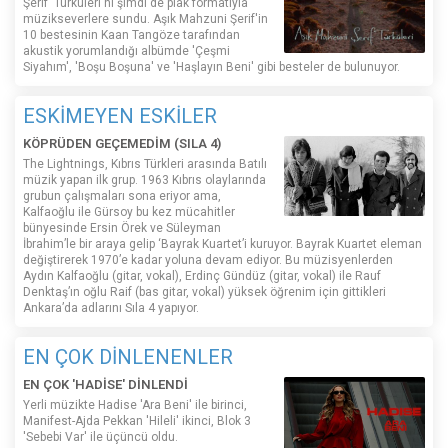
Şerif' Türküleri'ni şimdi de plak formatıyla
müzikseverlere sundu. Aşık Mahzuni Şerif'in
10 bestesinin Kaan Tangöze tarafından
akustik yorumlandığı albümde 'Çeşmi
Siyahım', 'Boşu Boşuna' ve 'Haşlayın Beni' gibi besteler de bulunuyor.
ESKİMEYEN ESKİLER
KÖPRÜDEN GEÇEMEDİM (SILA 4)
The Lightnings, Kıbrıs Türkleri arasında Batılı
müzik yapan ilk grup. 1963 Kıbrıs olaylarında
grubun çalışmaları sona eriyor ama,
Kalfaoğlu ile Gürsoy bu kez mücahitler
bünyesinde Ersin Örek ve Süleyman
İbrahim’le bir araya gelip ‘Bayrak Kuartet’i kuruyor. Bayrak Kuartet eleman
değiştirerek 1970’e kadar yoluna devam ediyor. Bu müzisyenlerden
Aydın Kalfaoğlu (gitar, vokal), Erdinç Gündüz (gitar, vokal) ile Rauf
Denktaş’ın oğlu Raif (bas gitar, vokal) yüksek öğrenim için gittikleri
Ankara’da adlarını Sıla 4 yapıyor.
EN ÇOK DİNLENENLER
EN ÇOK 'HADİSE' DİNLENDİ
Yerli müzikte Hadise 'Ara Beni' ile birinci,
Manifest-Ajda Pekkan 'Hileli' ikinci, Blok 3
'Sebebi Var' ile üçüncü oldu.