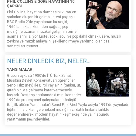
PHIL COLLINS'E GÖRE HAYATININ 10
ŞARKISI
Phil Collins, hayatına damgasını vuran on
şarkıdan oluşan bir çalma listesi paylaştı.
BBC Radio 2'de yayınlanan bu seçki,
1960'ların klasiklerinden çağdaş pop
müziğine uzanan müzikal gelişimin temel
aşamalarını izliyor. Liste , rock, soul ve pop dahil olmak üzere, müzik
zevkini ve müzik anlayışını şekillendirmeye yardımcı olan bazı
sanatçıları içeriyor .
NELER DİNLEDİK BİZ, NELER...
YANSIMALAR
Grubun öyküsü 1980’de İTÜ Türk Sanat
Musikisi Devlet Konservatuarı öğrencileri
Şenol Filiz (ney) ile Birol Yayla’nın (tanbur, ut,
gitar) birlikte çalmaya karar vermesiyle
başladı. Dost toplantılarındaki mini konserler
1990’da profesyonel çalışmalara dönüştü.
İkili, ilk albüm Yansımalar’ı Şenol Filiz-Birol Yayla adıyla 1991’de yayınladı.
Eğitimini aldıkları geleneksel müziğimizi Batılı tınılarla birlikte
değerlendirerek, modern hayatın keşmekeşinde yalın soundu
yaratmanın peşindeydiler.