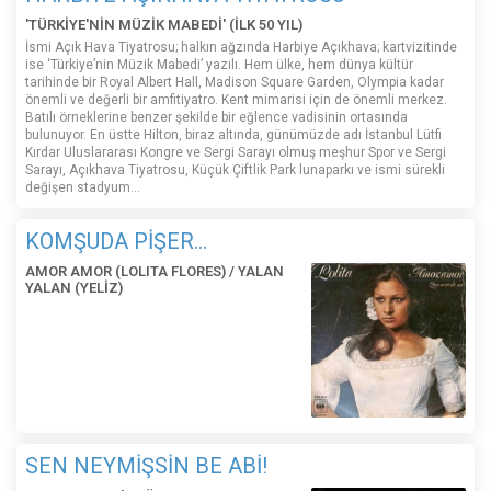
'TÜRKİYE'NİN MÜZİK MABEDİ' (İLK 50 YIL)
İsmi Açık Hava Tiyatrosu; halkın ağzında Harbiye Açıkhava; kartvizitinde
ise ‘Türkiye’nin Müzik Mabedi’ yazılı. Hem ülke, hem dünya kültür
tarihinde bir Royal Albert Hall, Madison Square Garden, Olympia kadar
önemli ve değerli bir amfitiyatro. Kent mimarisi için de önemli merkez.
Batılı örneklerine benzer şekilde bir eğlence vadisinin ortasında
bulunuyor. En üstte Hilton, biraz altında, günümüzde adı İstanbul Lütfi
Kırdar Uluslararası Kongre ve Sergi Sarayı olmuş meşhur Spor ve Sergi
Sarayı, Açıkhava Tiyatrosu, Küçük Çiftlik Park lunaparkı ve ismi sürekli
değişen stadyum…
KOMŞUDA PİŞER...
AMOR AMOR (LOLITA FLORES) / YALAN
YALAN (YELİZ)
SEN NEYMİŞSİN BE ABİ!