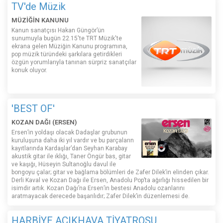
TV'de Müzik
MÜZİĞİN KANUNU
Kanun sanatçısı Hakan Güngör’ün
sunumuyla bugün 22.15'te TRT Müzik'te
ekrana gelen Müziğin Kanunu programına,
pop müzik türündeki şarkılara getirdikleri
özgün yorumlarıyla tanınan sürpriz sanatçılar
konuk oluyor.
'BEST OF'
KOZAN DAĞI (ERSEN)
Ersen’in yoldaşı olacak Dadaşlar grubunun
kuruluşuna daha iki yıl vardır ve bu parçaların
kayıtlarında Kardaşlar’dan Seyhan Karabay
akustik gitar ile ıklığı, Taner Öngür bas, gitar
ve kaşığı, Hüseyin Sultanoğlu davul ile
bongoyu çalar; gitar ve bağlama bölümleri de Zafer Dilek’in elinden çıkar.
Derli Kaval ve Kozan Dağı ile Ersen, Anadolu Pop’ta ağırlığı hissedilen bir
isimdir artık. Kozan Dağı’na Ersen’in bestesi Anadolu ozanlarını
aratmayacak derecede başarılıdır; Zafer Dilek’in düzenlemesi de.
HARBİYE AÇIKHAVA TİYATROSU