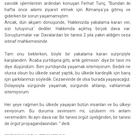
savcılık işlemlerinin ardından konuşan Ferhat Tunç, “Bundan iki
hafta önce ailemi ziyaret etmek için Almanya´ya gitmiş ve
giderken bir sorun yaşamamıştım.
Ancak, dün akşam dönüşünde, ‘Hakkınızda yakalama kararı ver,
sizi tutuyoruz´ dediler. Hakkımda açılmış birçok dava var.
Soruşturmalar var. Davalardan bir tanesi 2 yıla yakın aldığım ceza
istinaf mahkemesinde.
Tam onu beklerken, böyle bir yakalama kararı sürpriziyle
karşılandım. ‘Acaba yurtdışına gitti, artık gelmesin´ diye bir tavır mı
diye düşündüm. Ben yurtdışında yaşamak istemiyorum. Bedeli ne
olursa olsun bu ülkede sanat yaptık, bu ülkede kardeşlik için barış
için şarkılarımızı söyledik. Cezaevinde de olsa burada yaşayacağız.
Dolayısıyla sürgünde yaşamak, sürgünde ahlanıp, vahlanmak
istemiyorum.
Her şeye rağmen bu ülkede yaşayan bütün insanları ve bu ülkeyi
seviyorum. Bu duruma sevinsem mi, üzülsem mi anlam
veremedim. İki ayrı dava var. Bir tanesi örgüt üyeliğinden, bir tanesi
de örgüt propagandasından. ” dedi.