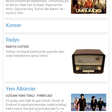
Müzik listelerinde Mabelmatiz ‘Umrumdışı'yla
ile birinci, Sibel Can ile Eypio 'Kıyamam'la
ikinci, Oğuzhan Koç 'Bunun Adı Aşksa' ile i
üçüncü oldu.
Konser
Radyo
RADYO LİSTESİ
Türkiye´nin büyük kentlerinde yayında olan
radyo kanallarının geniş listesi
Yeni Albümler
U2'DAN YENİ TEKLİ: 'FIREFLIES'
U2 grubu yeni tekli ile geri döndü. Street of
Dreams'in yayınlanmasından sadece birkaç
hafta sonra, İrlandalı grup Hollandalı DJ ve