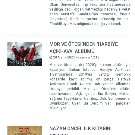
Okan Üniversitesi Tıp Fakültesi hastanesinde
yaşlılığa bağlı organ yetmezliği nedeniyle vefat
eden Mustafa Kandıralı’nın cenazesi, bugün
(pazartesi) ikindi namazını müteakip İstanbul
Zincirlikuyu Mezarlığında toprağa verilecek.
MOR VE ÖTESİ'NDEN 'HARBİYE
AÇIKHAVA' ALBÜMÜ
28 Aralık 2020 Pazartesi 12:12
Mor ve ötesi grubu 2020'yi konser albümüyle
kapatıyor. Grubun İstanbul Harbiye Acıkhava
Tiyatrosu'nda 2019'da verdiği senfonik
konserde kayıt edilmiş on parça 'Harbiye
Açıkhava (Canlı Akustik' adı verilen albümde
biraraya getirildi. Mor ve Ötesi'nin albüm
repertuvarında Aşk İçinde, Kış Geliyor, Nakba,
Yağmur Teşekkürler, Cambaz, Deli, Son Deneme,
Oyunbozan, Uyan, Bir Derdim Var parçaları
bulunuyor.
NAZAN ÖNCEL İLK KİTABINI