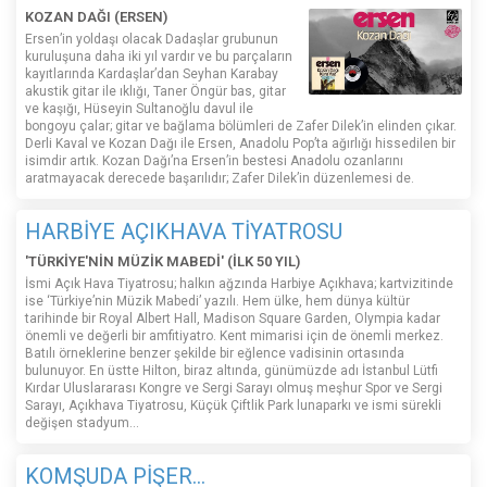
KOZAN DAĞI (ERSEN)
Ersen’in yoldaşı olacak Dadaşlar grubunun
kuruluşuna daha iki yıl vardır ve bu parçaların
kayıtlarında Kardaşlar’dan Seyhan Karabay
akustik gitar ile ıklığı, Taner Öngür bas, gitar
ve kaşığı, Hüseyin Sultanoğlu davul ile
bongoyu çalar; gitar ve bağlama bölümleri de Zafer Dilek’in elinden çıkar.
Derli Kaval ve Kozan Dağı ile Ersen, Anadolu Pop’ta ağırlığı hissedilen bir
isimdir artık. Kozan Dağı’na Ersen’in bestesi Anadolu ozanlarını
aratmayacak derecede başarılıdır; Zafer Dilek’in düzenlemesi de.
HARBİYE AÇIKHAVA TİYATROSU
'TÜRKİYE'NİN MÜZİK MABEDİ' (İLK 50 YIL)
İsmi Açık Hava Tiyatrosu; halkın ağzında Harbiye Açıkhava; kartvizitinde
ise ‘Türkiye’nin Müzik Mabedi’ yazılı. Hem ülke, hem dünya kültür
tarihinde bir Royal Albert Hall, Madison Square Garden, Olympia kadar
önemli ve değerli bir amfitiyatro. Kent mimarisi için de önemli merkez.
Batılı örneklerine benzer şekilde bir eğlence vadisinin ortasında
bulunuyor. En üstte Hilton, biraz altında, günümüzde adı İstanbul Lütfi
Kırdar Uluslararası Kongre ve Sergi Sarayı olmuş meşhur Spor ve Sergi
Sarayı, Açıkhava Tiyatrosu, Küçük Çiftlik Park lunaparkı ve ismi sürekli
değişen stadyum…
KOMŞUDA PİŞER...