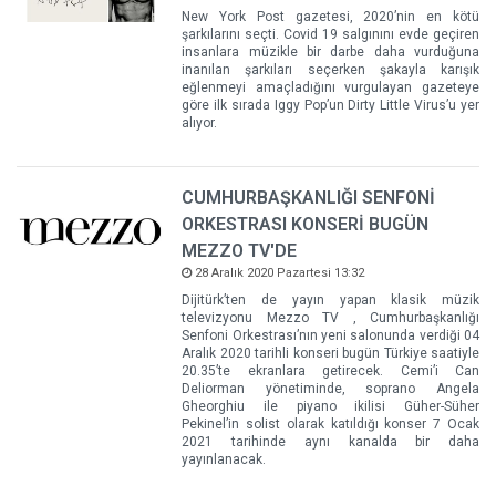
New York Post gazetesi, 2020’nin en kötü
şarkılarını seçti. Covid 19 salgınını evde geçiren
insanlara müzikle bir darbe daha vurduğuna
inanılan şarkıları seçerken şakayla karışık
eğlenmeyi amaçladığını vurgulayan gazeteye
göre ilk sırada Iggy Pop’un Dirty Little Virus’u yer
alıyor.
CUMHURBAŞKANLIĞI SENFONİ
ORKESTRASI KONSERİ BUGÜN
MEZZO TV'DE
28 Aralık 2020 Pazartesi 13:32
Dijitürk’ten de yayın yapan klasik müzik
televizyonu Mezzo TV , Cumhurbaşkanlığı
Senfoni Orkestrası’nın yeni salonunda verdiği 04
Aralık 2020 tarihli konseri bugün Türkiye saatiyle
20.35’te ekranlara getirecek. Cemi’i Can
Deliorman yönetiminde, soprano Angela
Gheorghiu ile piyano ikilisi Güher-Süher
Pekinel’in solist olarak katıldığı konser 7 Ocak
2021 tarihinde aynı kanalda bir daha
yayınlanacak.