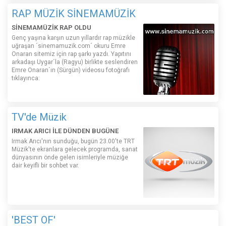
RAP MÜZİK SİNEMAMÜZİK
SİNEMAMÜZİK RAP OLDU
Genç yaşına karşın uzun yıllardır rap müzikle
uğraşan ´sinemamuzik.com´ okuru Emre
Onaran sitemiz için rap şarkı yazdı. Yapıtını
arkadaşı Uygar´la (Ragyu) birlikte seslendiren
Emre Onaran´ın (Sürgün) videosu fotoğrafı
tıklayınca:
TV'de Müzik
IRMAK ARICI İLE DÜNDEN BUGÜNE
Irmak Arıcı'nın sunduğu, bugün 23.00'te TRT
Müzik'te ekranlara gelecek programda, sanat
dünyasının önde gelen isimleriyle müziğe
dair keyifli bir sohbet var.
'BEST OF'