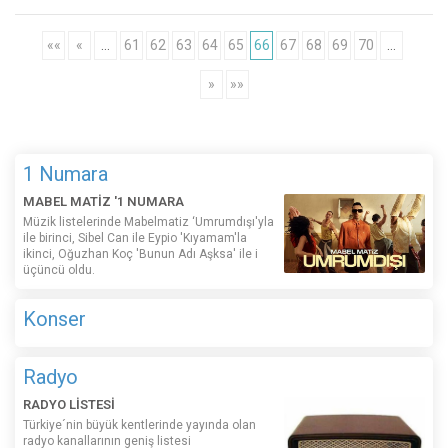
««
«
…
61
62
63
64
65
66
67
68
69
70
…
»
»»
1 Numara
MABEL MATİZ '1 NUMARA
Müzik listelerinde Mabelmatiz ‘Umrumdışı'yla
ile birinci, Sibel Can ile Eypio 'Kıyamam'la
ikinci, Oğuzhan Koç 'Bunun Adı Aşksa' ile i
üçüncü oldu.
Konser
Radyo
RADYO LİSTESİ
Türkiye´nin büyük kentlerinde yayında olan
radyo kanallarının geniş listesi