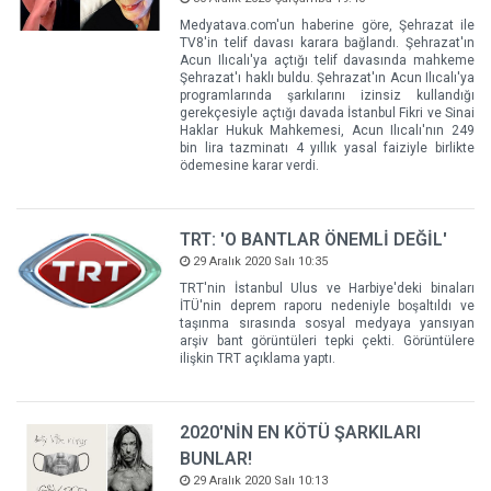
Medyatava.com'un haberine göre, Şehrazat ile
TV8'in telif davası karara bağlandı. Şehrazat'ın
Acun Ilıcalı'ya açtığı telif davasında mahkeme
Şehrazat'ı haklı buldu. Şehrazat'ın Acun Ilıcalı'ya
programlarında şarkılarını izinsiz kullandığı
gerekçesiyle açtığı davada İstanbul Fikri ve Sinai
Haklar Hukuk Mahkemesi, Acun Ilıcalı'nın 249
bin lira tazminatı 4 yıllık yasal faiziyle birlikte
ödemesine karar verdi.
TRT: 'O BANTLAR ÖNEMLİ DEĞİL'
29 Aralık 2020 Salı 10:35
TRT'nin İstanbul Ulus ve Harbiye'deki binaları
İTÜ'nin deprem raporu nedeniyle boşaltıldı ve
taşınma sırasında sosyal medyaya yansıyan
arşiv bant görüntüleri tepki çekti. Görüntülere
ilişkin TRT açıklama yaptı.
2020'NİN EN KÖTÜ ŞARKILARI
BUNLAR!
29 Aralık 2020 Salı 10:13