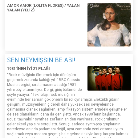
AMOR AMOR (LOLITA FLORES) / YALAN
YALAN (YELİZ)
SEN NEYMİŞSİN BE ABİ!
1981'İNEN İYİ 21 PLAĞI
“Rock müziğinin ölmemek için dönüşüm
geçirmek zorunda kaldığı yıl. ” BBC Classic
Music dergisi, sıralamasını adadığı 1981
yılını böyle tanımlıyor. Dergi, giriş bölümünde
şöyle yazıyor: “Teknoloji, rock müziğinin
evriminde her zaman çok önemli bir rol oynamıştır. Elektrikli gitarın
gelişimi, müzisyenlerin giderek daha yüksek ses seviyelerinde
çalmasına olanak sağlarken, amplifikasyon sistemlerindeki gelişmeler
de ses olanaklarını daha da genişletti. Ancak 1980'lerin başlarında,
ucuz, taşınabilir synthesizer'ların aniden yayılması, rock grubunun
geleneksel yapısını sorgulattı. Sonuç, sadece synth-pop gruplarının
neredeyse anında patlaması değil, aynı zamanda yeni ortama uyum
sağlamak veya modası geçmiş hale gelme riskiyle karşı karşıya kalmak