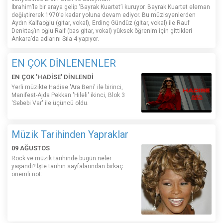
İbrahim’le bir araya gelip ‘Bayrak Kuartet’i kuruyor. Bayrak Kuartet eleman
değiştirerek 1970’e kadar yoluna devam ediyor. Bu müzisyenlerden
Aydın Kalfaoğlu (gitar, vokal), Erdinç Gündüz (gitar, vokal) ile Rauf
Denktaş’ın oğlu Raif (bas gitar, vokal) yüksek öğrenim için gittikleri
Ankara’da adlarını Sıla 4 yapıyor.
EN ÇOK DİNLENENLER
EN ÇOK 'HADİSE' DİNLENDİ
Yerli müzikte Hadise 'Ara Beni' ile birinci,
Manifest-Ajda Pekkan 'Hileli' ikinci, Blok 3
'Sebebi Var' ile üçüncü oldu.
Müzik Tarihinden Yapraklar
09 AĞUSTOS
Rock ve müzik tarihinde bugün neler
yaşandı? İşte tarihin sayfalarından birkaç
önemli not: