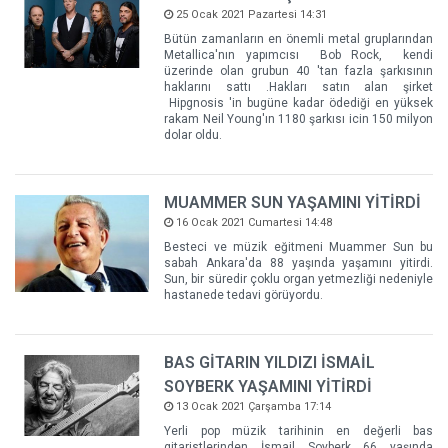
25 Ocak 2021 Pazartesi 14:31
Bütün zamanların en önemli metal gruplarından
Metallica'nın yapımcısı Bob Rock, kendi
üzerinde olan grubun 40 'tan fazla şarkısının
haklarını sattı .Hakları satın alan şirket
Hipgnosis 'in bugüne kadar ödediği en yüksek
rakam Neil Young'ın 1180 şarkısı icin 150 milyon
dolar oldu.
MUAMMER SUN YAŞAMINI YİTİRDİ
16 Ocak 2021 Cumartesi 14:48
Besteci ve müzik eğitmeni Muammer Sun bu
sabah Ankara'da 88 yaşında yaşamını yitirdi.
Sun, bir süredir çoklu organ yetmezliği nedeniyle
hastanede tedavi görüyordu.
BAS GİTARIN YILDIZI İSMAİL
SOYBERK YAŞAMINI YİTİRDİ
13 Ocak 2021 Çarşamba 17:14
Yerli pop müzik tarihinin en değerli bas
gitaristlerinden İsmail Soyberk 66 yaşında