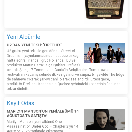
Yeni Albümler
U2'DAN YENİ TEKLİ: 'FIREFLIES'
U2 grubu yeni tekli ile geri döndü. Street of
Dreams'in yayınlanmasından sadece birkaç
hafta sonra, İrlandalı grup Hollandalı DJ ve
prodüktör Martin Garrix'le çalıştıkları Fireflies'ı
çıkardı. Şarkı, 17 Temmuz'da Garrix'in Belçika'daki Tomorrowland
festivalinin kapanış setinde ilk kez çalındı ​​ve sürpriz bir şekilde The Edge
de sahneye çıkarak şarkıyı canlı olarak seslendirdi. Ertesi gece,
prodüktör Fireflies'ı Kanada'nın Quebec şehrindeki konserinin finalinde
tekrar dinletti.
Kayıt Odası
MARILYN MANSON'UN YENİALBÜMÜ 14
AĞUSTOS'TA SATIŞTA!
Marilyn Manson, yeni albümü One
Assassination Under God – Chapter 2'yu 14
Ağustos 2026 tarihinde çıkarmaya