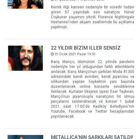
Kemik iliği kanseri nedeniyle bir süredir tedavi
gören 57 yaşındaki ses sanatçısı Hüner
Coşkuner yaşamını yitirdi. Florence Nightingale
Hastanesi'nden akşam saatlerinde bu açıklama
yapılmıştı:
22 YILDIR BİZİM İLLER SENSİZ
31 Ocak 2021 Pazar 19:31
Barış Manço, ölümünün 22. yılında pandemi
nedeniyle her yıl olduğundan farklı etkinliklerle
anılacak. Barış Manço'nun şarkıları Moda 81300
adresindeki kendi evinden, kendi piyanosu ve
silikondan yapılan heykelinin yanı başında
düzenlenecek online konserle sevdiklerine
iletilecek. Kurtalan Ekspres üyesi Eser Taşkıran,
Manço'nun piyanosuyla sanatçının hit olmuş
parçalarını seslendirecek ve konser 1 Şubat
2021 saat 17.00'de Kadıköy Belediyesi'nin
Youtube, Facebook ve Twitter hesaplarından
yayınlanacak.
METALLICA'NIN ŞARKILARI SATILDI!