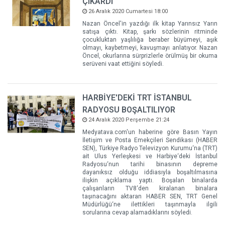
ÇIKARDI
26 Aralık 2020 Cumartesi 18:00
Nazan Öncel'in yazdığı ilk kitap Yarınsız Yarın
satışa çıktı. Kitap, şarkı sözlerinin ritminde
çocukluktan yaşlılığa beraber büyümeyi, aşık
olmayı, kaybetmeyi, kavuşmayı anlatıyor. Nazan
Öncel, okurlarına sürprizlerle örülmüş bir okuma
serüveni vaat ettiğini söyledi.
HARBİYE'DEKİ TRT İSTANBUL
RADYOSU BOŞALTILIYOR
24 Aralık 2020 Perşembe 21:24
Medyatava.com'un haberine göre Basın Yayın
İletişim ve Posta Emekçileri Sendikası (HABER
SEN), Türkiye Radyo Televizyon Kurumu‘na (TRT)
ait Ulus Yerleşkesi ve Harbiye‘deki İstanbul
Radyosu‘nun tarihi binasının depreme
dayanıksız olduğu iddiasıyla boşaltılmasına
ilişkin açıklama yaptı. Boşalan binalarda
çalışanların TV8‘den kiralanan binalara
taşınacağını aktaran HABER SEN, TRT Genel
Müdürlüğü‘ne ilettikleri taşınmayla ilgili
sorularına cevap alamadıklarını söyledi.