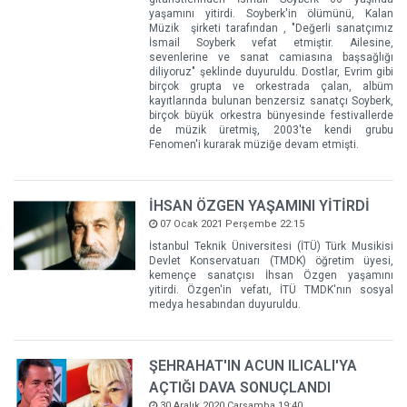
yaşamını yitirdi. Soyberk'in ölümünü, Kalan
Müzik şirketi tarafından , "Değerli sanatçımız
İsmail Soyberk vefat etmiştir. Ailesine,
sevenlerine ve sanat camiasına başsağlığı
diliyoruz" şeklinde duyuruldu. Dostlar, Evrim gibi
birçok grupta ve orkestrada çalan, albüm
kayıtlarında bulunan benzersiz sanatçı Soyberk,
birçok büyük orkestra bünyesinde festivallerde
de müzik üretmiş, 2003'te kendi grubu
Fenomen'i kurarak müziğe devam etmişti.
İHSAN ÖZGEN YAŞAMINI YİTİRDİ
07 Ocak 2021 Perşembe 22:15
İstanbul Teknik Üniversitesi (İTÜ) Türk Musikisi
Devlet Konservatuarı (TMDK) öğretim üyesi,
kemençe sanatçısı İhsan Özgen yaşamını
yitirdi. Özgen'in vefatı, İTÜ TMDK'nın sosyal
medya hesabından duyuruldu.
ŞEHRAHAT'IN ACUN ILICALI'YA
AÇTIĞI DAVA SONUÇLANDI
30 Aralık 2020 Çarşamba 19:40