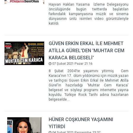
Hayvan Hakları Yasama İzleme Delegasyonu
öncülüğünde bugün twitterda başlatılan
farkındalık kampanyasına müzik ve sinema
dünyasının ünlü isimleri video görüntüleriyle
katıldı.
GÜVEN ERKİN ERKAL İLE MEHMET
ATİLLA GÜREL'DEN 'MUHTAR CEM
KARACA BELGESELİ'
07 Şubat 2021 Pazar 21:16
8 Şubat 2004'te yaşamını yitirmiş Cem
Karaca'nın 17. ölüm yıldönümü için müzik yazarı
ve tarihçisi Güven Erkin Erkal ile Mehmet Atilla
Gürel'in hazırladığı 'Muhtar Cem Karaca'
belgesel ve söyleşi programı internette yayına
koyuldu. Türkiye Rock Tarihi adına hazırlanan
belgeselde...
HÜNER COŞKUNER YAŞAMINI
YİTİRDİ
04 Şubat 2021 Perşembe 23:37