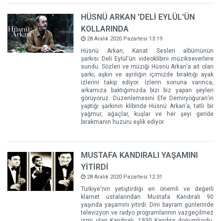
HÜSNÜ ARKAN 'DELİ EYLÜL'ÜN
KOLLARINDA
28 Aralık 2020 Pazartesi 13:19
Hüsnü Arkan, Kanat Sesleri albümünün
şarkısı Deli Eylül'ün videoklibini müzikseverlere
sundu. Sözleri ve müziği Hüsnü Arkan’a ait olan
şarkı; aşkın ve ayrılığın içimizde bıraktığı ayak
izlerini takip ediyor. İzlerin sonuna varınca,
arkamıza baktığımızda bizi biz yapan şeyleri
görüyoruz. Düzenlemesini Efe Demiryoğuran’ın
yaptığı şarkının klibinde Hüsnü Arkan’a, tatlı bir
yağmur, ağaçlar, kuşlar ve her şeyi geride
bırakmanın huzuru eşlik ediyor.
MUSTAFA KANDIRALI YAŞAMINI
YİTİRDİ
28 Aralık 2020 Pazartesi 12:31
Türkiye'nin yetiştirdiği en önemli ve değerli
klarnet ustalarından Mustafa Kandıralı 90
yaşında yaşamını yitirdi. Dini bayram günlerinde
televizyon ve radyo programlarının vazgeçilmez
ismi olan Kandıralı, 1930 Kandıra doğumluydu.