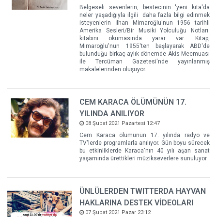
Belgeseli sevenlerin, bestecinin 'yeni kıta'da
neler yaşadığıyla ilgili daha fazla bilgi edinmek
isteyenlerin İlhan Mimaroğlu'nun 1956 tarihli
Amerika Sesleri/Bir Musiki Yolculuğu Notları
kitabını okumasında yarar var. Kitap,
Mimaroğlu'nun 1955'ten başlayarak ABD'de
bulunduğu birkaç aylık dönemde Akis Mecmuası
ile Tercüman Gazetesi'nde yayınlanmış
makalelerinden oluşuyor.
CEM KARACA ÖLÜMÜNÜN 17.
YILINDA ANILIYOR
08 Şubat 2021 Pazartesi 12:47
Cem Karaca ölümünün 17. yılında radyo ve
TV'lerde programlarla anılıyor. Gün boyu sürecek
bu etkinliklerde Karaca'nın 40 yılı aşan sanat
yaşamında ürettikleri müzikseverlere sunuluyor.
ÜNLÜLERDEN TWITTERDA HAYVAN
HAKLARINA DESTEK VİDEOLARI
07 Şubat 2021 Pazar 23:12