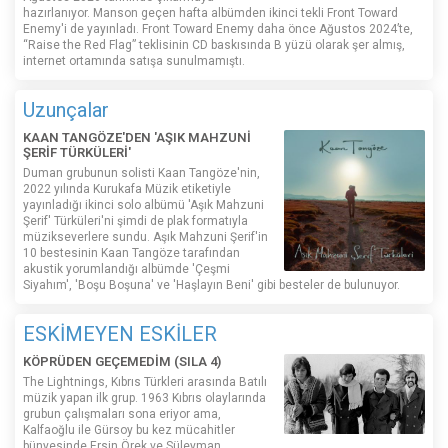
hazırlanıyor. Manson geçen hafta albümden ikinci tekli Front Toward
Enemy'i de yayınladı. Front Toward Enemy daha önce Ağustos 2024’te,
“Raise the Red Flag” teklisinin CD baskısında B yüzü olarak şer almış,
internet ortamında satışa sunulmamıştı.
Uzunçalar
KAAN TANGÖZE'DEN 'AŞIK MAHZUNİ
ŞERİF TÜRKÜLERİ'
Duman grubunun solisti Kaan Tangöze'nin,
2022 yılında Kurukafa Müzik etiketiyle
yayınladığı ikinci solo albümü 'Aşık Mahzuni
Şerif' Türküleri'ni şimdi de plak formatıyla
müzikseverlere sundu. Aşık Mahzuni Şerif'in
10 bestesinin Kaan Tangöze tarafından
akustik yorumlandığı albümde 'Çeşmi
Siyahım', 'Boşu Boşuna' ve 'Haşlayın Beni' gibi besteler de bulunuyor.
ESKİMEYEN ESKİLER
KÖPRÜDEN GEÇEMEDİM (SILA 4)
The Lightnings, Kıbrıs Türkleri arasında Batılı
müzik yapan ilk grup. 1963 Kıbrıs olaylarında
grubun çalışmaları sona eriyor ama,
Kalfaoğlu ile Gürsoy bu kez mücahitler
bünyesinde Ersin Örek ve Süleyman