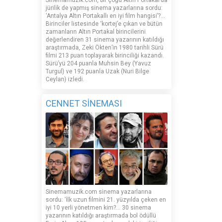
Sinemamuzik.com, bir çoğu Altın Portakal’da
jürilik de yapmış sinema yazarlarına sordu:
‘Antalya Altın Portakallı en iyi film hangisi’?...
Birinciler listesinde ‘kortej’e çıkan ve bütün
zamanların Altın Portakal birincilerini
değerlendiren 31 sinema yazarının katıldığı
araştırmada, Zeki Ökten’in 1980 tarihli Sürü
filmi 213 puan toplayarak birinciliği kazandı.
Sürü’yü 204 puanla Muhsin Bey (Yavuz
Turgul) ve 192 puanla Uzak (Nuri Bilge
Ceylan) izledi.
CENNET SİNEMASI
Sinemamuzik.com sinema yazarlarına
sordu: ‘İlk uzun filmini 21. yüzyılda çeken en
iyi 10 yerli yönetmen kim?... 30 sinema
yazarının katıldığı araştırmada bol ödüllü