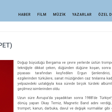
HABER
FİLM
MÜZİK
YAZARLAR
ÖZEL 
PET)
Doğup büyüdüğü Bergama ve çevre yerlerde üstün tromp
tekniğiyle dikkat çeken, düğünden düğüne koşan, sonra 
piyasası tarafından keşfedilen Ergun Şenlendirici
ezgilerinden türkülere, sanat müziğinden caz tınılarına ka
yelpazedeki ustalığıyla kısa sürede birçok türdeki albüm
geçilmez isimlerinden oldu.
Uzun süre Avrupa’da yaşadıktan sonra 1988’de Türkiye’
dönüş yapan Okay Temiz, Magnetic Band adını verdiği, 
trompet, kanun, darbuka, davul ve değişik vurmalılar gibi ç