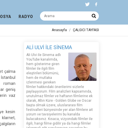
DOSYA
RADYO
Anasayfa
ÇALGICI TAYFASI
ALİ ULVİ İLE SİNEMA
Ali Ulvi ile Sinema adlı
YouTube kanalımda,
hem gösterime giren
filmler ile ilgili film
et çalma
eleştirileri bölümünü,
İstanbul
hem de mutlaka
izlenmesi gereken
, roman
filmler hakkındaki önerilerimi sizlerle
dar geniş
paylaşıyorum. Film analizleri kapsamında,
lerin vaz
unutulmaz filmler ve haftanın filmlerine ek
olarak, Altın Küre - Golden Globe ve Oscar
başta olmak üzere, uluslararası film
festivalleri bünyesinde yer alan filmlere ait
ye kesin
yorum ve tavsiyelerimi bu kanalda
klarnet,
bulacaksınız. Kısaca, vizyondaki filmler ile
algıların
ilgili, hangi filme gidilir ya da hangi filmler