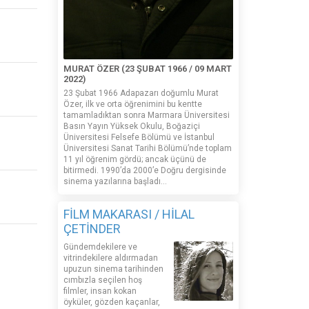
MURAT ÖZER (23 ŞUBAT 1966 / 09 MART
2022)
23 Şubat 1966 Adapazarı doğumlu Murat
Özer, ilk ve orta öğrenimini bu kentte
tamamladıktan sonra Marmara Üniversitesi
Basın Yayın Yüksek Okulu, Boğaziçi
Üniversitesi Felsefe Bölümü ve İstanbul
Üniversitesi Sanat Tarihi Bölümü’nde toplam
11 yıl öğrenim gördü; ancak üçünü de
bitirmedi. 1990’da 2000’e Doğru dergisinde
sinema yazılarına başladı...
FİLM MAKARASI / HİLAL
ÇETİNDER
Gündemdekilere ve
vitrindekilere aldırmadan
upuzun sinema tarihinden
cımbızla seçilen hoş
filmler, insan kokan
öyküler, gözden kaçanlar,