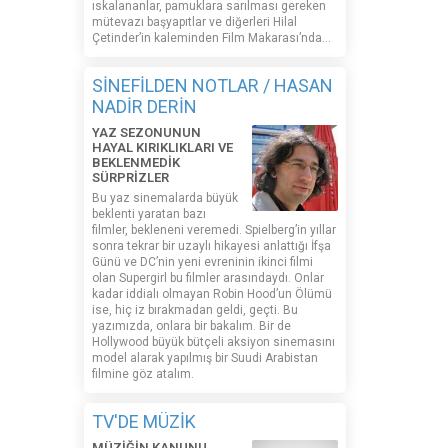
ıskalananlar, pamuklara sarılması gereken
mütevazı başyapıtlar ve diğerleri Hilal
Çetinder’in kaleminden Film Makarası’nda…
SİNEFİLDEN NOTLAR / HASAN
NADİR DERİN
YAZ SEZONUNUN
HAYAL KIRIKLIKLARI VE
BEKLENMEDİK
SÜRPRİZLER
Bu yaz sinemalarda büyük
beklenti yaratan bazı
filmler, bekleneni veremedi. Spielberg’in yıllar
sonra tekrar bir uzaylı hikayesi anlattığı İfşa
Günü ve DC’nin yeni evreninin ikinci filmi
olan Supergirl bu filmler arasındaydı. Onlar
kadar iddialı olmayan Robin Hood’un Ölümü
ise, hiç iz bırakmadan geldi, geçti. Bu
yazımızda, onlara bir bakalım. Bir de
Hollywood büyük bütçeli aksiyon sinemasını
model alarak yapılmış bir Suudi Arabistan
filmine göz atalım.
TV'DE MÜZİK
MÜZİĞİN KANUNU