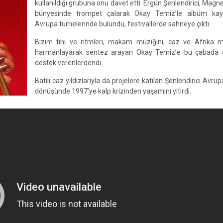
kullanıldığı grubuna onu davet etti. Ergün Şenlendirici, Magn
bünyesinde trompet çalarak Okay Temiz’le albüm kayıt
Avrupa turnelerinde bulundu, festivallerde sahneye çıktı.
Bizim tını ve ritmleri, makam müziğini, caz ve Afrika mü
harmanlayarak sentez arayan Okay Temiz’e bu çabada 
destek verenlerdendi.
Batılı caz yıldızlarıyla da projelere katılan Şenlendirici Avru
dönüşünde 1997’ye kalp krizinden yaşamını yitirdi.