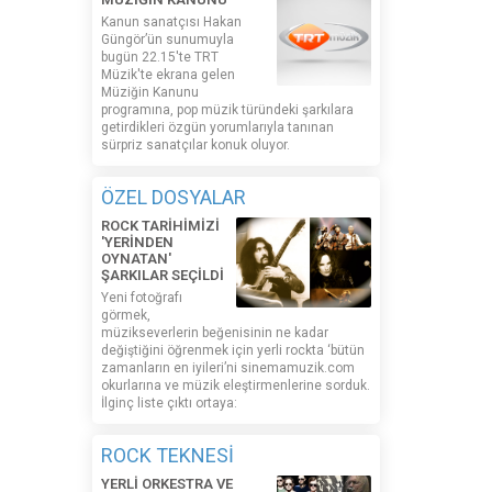
Kanun sanatçısı Hakan
Güngör’ün sunumuyla
bugün 22.15'te TRT
Müzik'te ekrana gelen
Müziğin Kanunu
programına, pop müzik türündeki şarkılara
getirdikleri özgün yorumlarıyla tanınan
sürpriz sanatçılar konuk oluyor.
ÖZEL DOSYALAR
ROCK TARİHİMİZİ
'YERİNDEN
OYNATAN'
ŞARKILAR SEÇİLDİ
Yeni fotoğrafı
görmek,
müzikseverlerin beğenisinin ne kadar
değiştiğini öğrenmek için yerli rockta ‘bütün
zamanların en iyileri’ni sinemamuzik.com
okurlarına ve müzik eleştirmenlerine sorduk.
İlginç liste çıktı ortaya:
ROCK TEKNESİ
YERLİ ORKESTRA VE