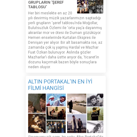
GRUPLARIN 'ŞEREF
TABLOSU'
Her biri meslekte en az 20
yılı devirmiş müzik yazarlarımızın saptadığı
yerli grupların ‘şeref tablosu’nda Moğollar,
Bulutsuzluk Özlemi ile ‘orta yaş’a dayanmış
akranlar mor ve ötesi ile Duman gözüküyor.
Hemen enselerinde Kurtalan Ekspres ile
Dervişan yer alıyor. Bir alt basamakta ise, az
zamanda çok iş yapmış Hardal ve Mazhar
Fuat Özkan bulunuyor. Aslında gözler
Mazharlar’ı daha üstte arıyor da, ‘ticaret’in
dozunu kaçırmak bazen böyle sonuçlara
neden oluyor.
ALTIN PORTAKAL'IN EN İYİ
FİLMİ HANGİSİ