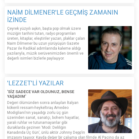
NAİM DİLMENER'LE GEÇMİŞ ZAMANIN
İZİNDE
Çeyrek yüzyılı aşkın, başta pop olmak üzere
müziğin tarihini tutan, radyo programları
üreten, kitaplar, eleştiriler yazan, plaklar çalan
Naim Dilmener bu uzun yürüyüşün Gazete
Pazar ile Radikal adımlarında kaleme aldığı
yazılarıyla, müzik serüvenimizden önemli ve
değerli isimleri bizlerle paylaşıyor.
'LEZZET'Lİ YAZILAR
'SİZ SADECE VAR OLDUNUZ, BENSE
YAŞADIM'
Değeri ölümünden sonra anlaşılan İtalyan
kökenli ressam-heykeltıraş Amedeo
Modigliani’nin yaşadığı zorlu üç gün
üzerinden sanat, sanatçı, bohem hayatlar,
yaralı ruhlar ve tutunamayanlar gibi
duraklarda gezinen ‘Modi: Deliliğin
Kanadında Üç Gün’, ünlü aktör Johnny Depp’in
imzasını taşıyor. Kayda değer bir çalışma olan filmde Al Pacino da az