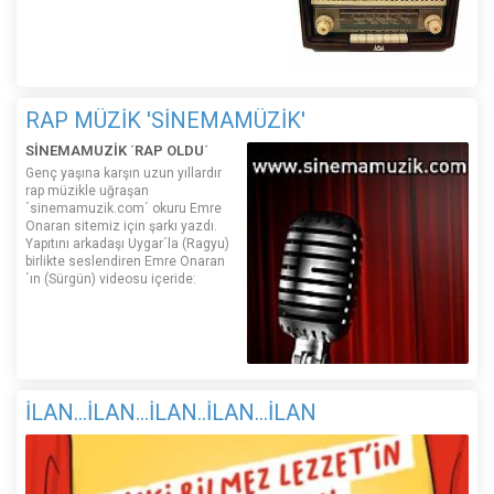
RAP MÜZİK 'SİNEMAMÜZİK'
SİNEMAMUZİK ´RAP OLDU´
Genç yaşına karşın uzun yıllardır
rap müzikle uğraşan
´sinemamuzik.com´ okuru Emre
Onaran sitemiz için şarkı yazdı.
Yapıtını arkadaşı Uygar´la (Ragyu)
birlikte seslendiren Emre Onaran
´ın (Sürgün) videosu içeride:
İLAN...İLAN...İLAN..İLAN...İLAN