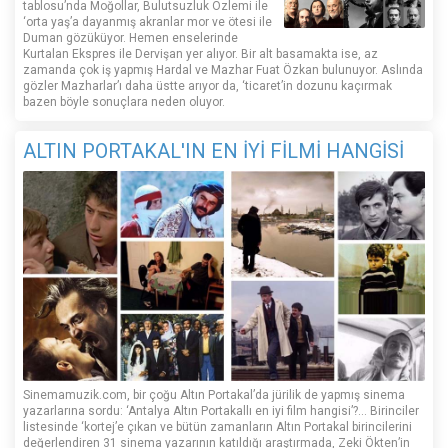
tablosu’nda Moğollar, Bulutsuzluk Özlemi ile
‘orta yaş’a dayanmış akranlar mor ve ötesi ile
Duman gözüküyor. Hemen enselerinde
Kurtalan Ekspres ile Dervişan yer alıyor. Bir alt basamakta ise, az
zamanda çok iş yapmış Hardal ve Mazhar Fuat Özkan bulunuyor. Aslında
gözler Mazharlar’ı daha üstte arıyor da, ‘ticaret’in dozunu kaçırmak
bazen böyle sonuçlara neden oluyor.
ALTIN PORTAKAL'IN EN İYİ FİLMİ HANGİSİ
Sinemamuzik.com, bir çoğu Altın Portakal’da jürilik de yapmış sinema
yazarlarına sordu: ‘Antalya Altın Portakallı en iyi film hangisi’?... Birinciler
listesinde ‘kortej’e çıkan ve bütün zamanların Altın Portakal birincilerini
değerlendiren 31 sinema yazarının katıldığı araştırmada, Zeki Ökten’in