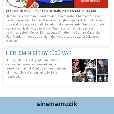
ÇELİŞKİ BİLMEZ LEZZET'İN GEÇMİŞ ZAMAN MACERALARI
Hemen her öğretmenin, okul müdürünün maratona benzettiği hayatın
henüz başında biri Lezzet. Başka bir deyişle; böğürtlenli, limonlu, çilekli,
çikolatalı, vişneli, karamelli, karadutlu dondurmalardan henüz tatmadı,
sadece vanilyalının tadını biliyor. Onunla tanışmak için sayfaları
çevirmen yeterli. Çelişki Bilmez Lezzet’in Geçmiş Zaman Maceraları
Uğur Vardan’ın çocukluk anılarından yola çıkarak yazdığı öykülerden
oluşuyor.
HER İSMİN BİR ÖYKÜSÜ VAR
Ünlü grupların kuruluş öyküleri, müzik
serüvenleri yakından takip edilse de
isimlerinin nasıl doğduğu ve koyulduğu pek
bilinmez. Meraklısı için ilginç bir liste
hazırladık: