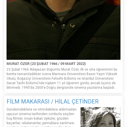
MURAT ÖZER (23 ŞUBAT 1966 / 09 MART 2022)
23 Şubat 1966 Adapazarı doğumlu Murat Özer, ilk ve orta öğrenimini bu
kentte tamamladıktan sonra Marmara Üniversitesi Basın Yayın Yüksek
Okulu, Boğaziçi Üniversitesi Felsefe Bölümü ve İstanbul Üniversitesi
Sanat Tarihi Bölümü’nde toplam 11 yıl öğrenim gördü; ancak üçünü de
bitirmedi. 1990’da 2000’e Doğru dergisinde sinema yazılarına başladı...
FİLM MAKARASI / HİLAL ÇETİNDER
Gündemdekilere ve vitrindekilere aldırmadan
upuzun sinema tarihinden cımbızla seçilen
hoş filmler, insan kokan öyküler, gözden
kaçanlar, ıskalananlar, pamuklara sarılması