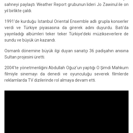
sahneyi paylaştı. Weather Report grubunun lideri Jo Zawinul ile on
yıl birlikte çaldı.
1991’de kurduğu İstanbul Oriental Ensemble adlı grupla konserler
verdi ve Türkiye piyasasına da girerek adını duyurdu. Batı’da
yayınladığı albümleri teker teker Türkiye’deki müzikseverlere de
sundu ve büyük ün kazandı.
Osmanlı dönemine büyük ilgi duyan sanatçı 36 padişahın anısına
Sultan projesini üretti.
2004’te yönetmenliğini Abdullah Oğuz'un yaptığı O Şimdi Mahkum
filmiyle sinemayı da denedi ve oyunculuğu severek filmlerde
reklamlarda TV dizilerinde rol almaya devam etti.