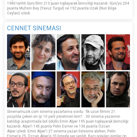
1980 tarihli Sürü filmi 213 puan toplayarak birinciliği kazandı. Sürü’yü 204
puanla Muhsin Bey (Yavuz Turgul) ve 192 puanla Uzak (Nuri Bilge
Ceylan) izledi.
CENNET SİNEMASI
Sinemamuzik.com sinema yazarlarına sordu: ‘İlk uzun filmini 21.
yüzyılda çeken en iyi 10 yerli yönetmen kim?... 30 sinema yazarının
katıldığı araştırmada bol ödüllü Emin Alper 195 puan toplayarak birinciliği
kazandı. Alper’i 145 puanla Pelin Esmer ve 136 puanla Özcan
Alper izledi. Emin Alper'i 27 sinema yazarı listesine alırken, Pelin
Esmer’e 25, Özcan Alper’e 20 listede yer verildi. Bazı popüler isimler ön