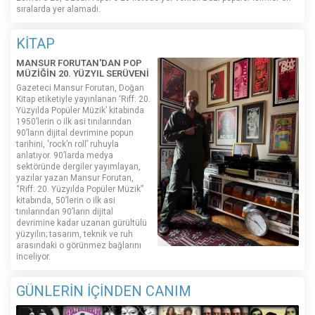
sıralarda yer alamadı.
KİTAP
MANSUR FORUTAN'DAN POP
MÜZİĞİN 20. YÜZYIL SERÜVENİ
Gazeteci Mansur Forutan, Doğan
Kitap etiketiyle yayınlanan ‘Riff: 20.
Yüzyılda Popüler Müzik’ kitabında
1950’lerin o ilk asi tınılarından
90’ların dijital devrimine popun
tarihini, 'rock’n roll’ ruhuyla
anlatıyor. 90’larda medya
sektöründe dergiler yayımlayan,
yazılar yazan Mansur Forutan,
“Riff: 20. Yüzyılda Popüler Müzik”
kitabında, 50’lerin o ilk asi
tınılarından 90’ların dijital
devrimine kadar uzanan gürültülü
yüzyılın; tasarım, teknik ve ruh
arasındaki o görünmez bağlarını
inceliyor.
GÜNLERİN İÇİNDEN CANIM