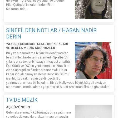
gereken mütevazı başyapıtlar ve diğerleri
Hilal Çetinder’in kaleminden Film
Makarası’nda…
SİNEFİLDEN NOTLAR / HASAN NADİR
DERİN
YAZ SEZONUNUN HAYAL KIRIKLIKLARI
VE BEKLENMEDİK SÜRPRİZLER
Bu yaz sinemalarda büyük beklenti yaratan
bazı filmler, bekleneni veremedi. Spielberg’in
yıllar sonra tekrar bir uzaylı hikayesi anlattığı
İfşa Günü ve DC’nin yeni evreninin ikinci filmi
olan Supergirl bu filmler arasındaydı. Onlar
kadar iddialı olmayan Robin Hood’un Ölümü
ise, hiç iz bırakmadan geldi, geçti. Bu
yazımızda, onlara bir bakalım. Bir de Hollywood büyük bütçeli aksiyon
sinemasını model alarak yapılmış bir Suudi Arabistan filmine göz atalım.
TV'DE MÜZİK
AŞK ÖZÜNDEN
Geleneksel müzik kültürümüzün yaşatılması
ve gelecek kuşaklara aktarılması amacıyla