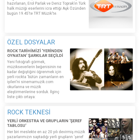
hazırlanan, Erol Parlak ve Deniz Toprak’ın Türk
halk müziği eserlerini icra ettiği Aşk Özünden
bugün 19.45'te TRT Müzik'te.
ÖZEL DOSYALAR
ROCK TARİHİMİZİ 'YERİNDEN
OYNATAN' ŞARKILAR SEÇİLDİ
Yeni fotoğrafı görmek,
müzikseverlerin beğenisinin ne
kadar değiştiğini öğrenmek için
yerli rockta ‘bütün zamanların en
iyileri’ni sinemamuzik.com
okurlarına ve müzik
eleştirmenlerine sorduk. İlginç
liste çıktı ortaya:
ROCK TEKNESİ
YERLİ ORKESTRA VE GRUPLARIN 'ŞEREF
TABLOSU'
Her biri meslekte en az 20 yılı devirmiş müzik
yazarlarımızın saptadığı yerli grupların ‘şeref