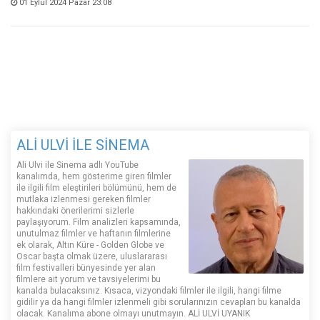
01 Eylül 2024 Pazar 23:08
ALİ ULVİ İLE SİNEMA
Ali Ulvi ile Sinema adlı YouTube
kanalımda, hem gösterime giren filmler
ile ilgili film eleştirileri bölümünü, hem de
mutlaka izlenmesi gereken filmler
hakkındaki önerilerimi sizlerle
paylaşıyorum. Film analizleri kapsamında,
unutulmaz filmler ve haftanın filmlerine
ek olarak, Altın Küre - Golden Globe ve
Oscar başta olmak üzere, uluslararası
film festivalleri bünyesinde yer alan
filmlere ait yorum ve tavsiyelerimi bu
kanalda bulacaksınız. Kısaca, vizyondaki filmler ile ilgili, hangi filme
gidilir ya da hangi filmler izlenmeli gibi sorularınızın cevapları bu kanalda
olacak. Kanalıma abone olmayı unutmayın. ALİ ULVİ UYANIK