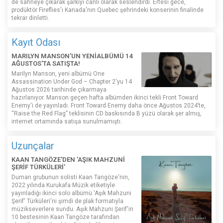
de sahneye çıkarak şarkıyı canlı olarak seslendirdi. Ertesi gece,
prodüktör Fireflies'ı Kanada'nın Quebec şehrindeki konserinin finalinde
tekrar dinletti.
Kayıt Odası
MARILYN MANSON'UN YENİALBÜMÜ 14
AĞUSTOS'TA SATIŞTA!
Marilyn Manson, yeni albümü One
Assassination Under God – Chapter 2'yu 14
Ağustos 2026 tarihinde çıkarmaya
hazırlanıyor. Manson geçen hafta albümden ikinci tekli Front Toward
Enemy'i de yayınladı. Front Toward Enemy daha önce Ağustos 2024’te,
“Raise the Red Flag” teklisinin CD baskısında B yüzü olarak şer almış,
internet ortamında satışa sunulmamıştı.
Uzunçalar
KAAN TANGÖZE'DEN 'AŞIK MAHZUNİ
ŞERİF TÜRKÜLERİ'
Duman grubunun solisti Kaan Tangöze'nin,
2022 yılında Kurukafa Müzik etiketiyle
yayınladığı ikinci solo albümü 'Aşık Mahzuni
Şerif' Türküleri'ni şimdi de plak formatıyla
müzikseverlere sundu. Aşık Mahzuni Şerif'in
10 bestesinin Kaan Tangöze tarafından