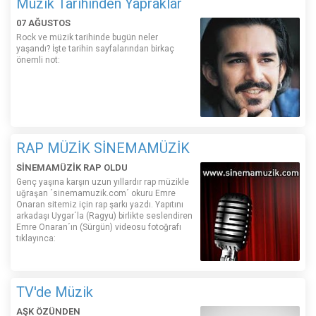
Müzik Tarihinden Yapraklar
07 AĞUSTOS
Rock ve müzik tarihinde bugün neler
yaşandı? İşte tarihin sayfalarından birkaç
önemli not:
RAP MÜZİK SİNEMAMÜZİK
SİNEMAMÜZİK RAP OLDU
Genç yaşına karşın uzun yıllardır rap müzikle
uğraşan ´sinemamuzik.com´ okuru Emre
Onaran sitemiz için rap şarkı yazdı. Yapıtını
arkadaşı Uygar´la (Ragyu) birlikte seslendiren
Emre Onaran´ın (Sürgün) videosu fotoğrafı
tıklayınca:
TV'de Müzik
AŞK ÖZÜNDEN