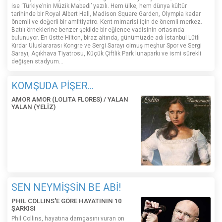
ise ‘Türkiye’nin Müzik Mabedi’ yazılı. Hem ülke, hem dünya kültür
tarihinde bir Royal Albert Hall, Madison Square Garden, Olympia kadar
önemli ve değerli bir amfitiyatro. Kent mimarisi için de önemli merkez.
Batılı örneklerine benzer şekilde bir eğlence vadisinin ortasında
bulunuyor. En üstte Hilton, biraz altında, günümüzde adı İstanbul Lütfi
Kırdar Uluslararası Kongre ve Sergi Sarayı olmuş meşhur Spor ve Sergi
Sarayı, Açıkhava Tiyatrosu, Küçük Çiftlik Park lunaparkı ve ismi sürekli
değişen stadyum…
KOMŞUDA PİŞER...
AMOR AMOR (LOLITA FLORES) / YALAN
YALAN (YELİZ)
SEN NEYMİŞSİN BE ABİ!
PHIL COLLINS'E GÖRE HAYATININ 10
ŞARKISI
Phil Collins, hayatına damgasını vuran on