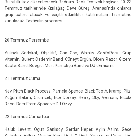
Bu yıl ilk kez düzenlenecek Bodrum Rock Festivali başlıyor. 20-23
Temmuz tarihlerinde Kızılağaç Deve Güreşi Arenası’nda onlarca
grup sahne alacak ve çeşitli etkinlikler katılımcıların hizmetine
sunulacak. Festivalin programı:
20 Temmuz Perşembe
Yüksek Sadakat, Objektif, Can Gox, Whisky, SenfoRock, Grup
Vitamin, Bülent Özdemir Band, Cüneyt Ergün, Diken, Razor, Gizem
Saatçi Band, Boogie, Mert Pamukçu Band ve DJ dEmianjr.
21 Temmuz Cuma
Nev, Pitch Black Process, Pamela Spence, Black Tooth, Kramp, P!iz,
Yoğun Bakım, Örümcek, Ece Dorsay, Heavy Sky, Vernum, Nicola
Rona, Deer From Space ve DJ Ozzy.
22 Temmuz Cumartesi
Haluk Levent, Ogün Sanlısoy, Serdar Heper, Aylin Aslım, Gece
Yolcuları, Fallen, Murder King, Dört X Dört, Yavuzcan Çetin, The