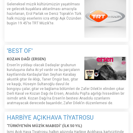
Geleneksel müzik kültürümüzün yaşatılması
ve gelecek kuşaklara aktarılması amacıyla
hazırlanan, Erol Parlak ve Deniz Toprak’ın Türk
halk müziği eserlerini icra ettiği Aşk Özünden
bugün 19.45'te TRT Müzik'te.
'BEST OF'
KOZAN DAĞI (ERSEN)
Ersen’in yoldaşı olacak Dadaşlar grubunun
kuruluşuna daha iki yıl vardır ve bu parçaların
kayıtlarında Kardaşlar’dan Seyhan Karabay
akustik gitar ile ıklığı, Taner Öngür bas, gitar
ve kaşığı, Hüseyin Sultanoğlu davul ile
bongoyu çalar; gitar ve bağlama bölümleri de Zafer Dilek’in elinden çıkar.
Derli Kaval ve Kozan Dağı ile Ersen, Anadolu Pop’ta ağırlığı hissedilen bir
isimdir artık. Kozan Dağı’na Ersen’in bestesi Anadolu ozanlarını
aratmayacak derecede başarılıdır; Zafer Dilek’in düzenlemesi de.
HARBİYE AÇIKHAVA TİYATROSU
'TÜRKİYE'NİN MÜZİK MABEDİ' (İLK 50 YIL)
İsmi Açık Hava Tiyatrosu; halkın ağzında Harbiye Açıkhava; kartvizitinde