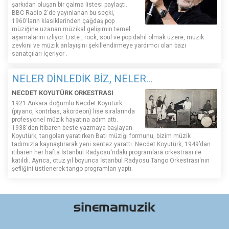
şarkıdan oluşan bir çalma listesi paylaştı.
BBC Radio 2'de yayınlanan bu seçki,
1960'ların klasiklerinden çağdaş pop
müziğine uzanan müzikal gelişimin temel
aşamalarını izliyor. Liste , rock, soul ve pop dahil olmak üzere, müzik
zevkini ve müzik anlayışını şekillendirmeye yardımcı olan bazı
sanatçıları içeriyor .
NELER DİNLEDİK BİZ, NELER...
NECDET KOYUTÜRK ORKESTRASI
1921 Ankara doğumlu Necdet Koyutürk
(piyano, kontrbas, akordeon) lise sıralarında
profesyonel müzik hayatına adım attı.
1938'den itibaren beste yazmaya başlayan
Koyutürk, tangoları yaratırken Batı müziği formunu, bizim müzik
tadımızla kaynaştırarak yeni sentez yarattı. Necdet Koyutürk, 1949’dan
itibaren her hafta İstanbul Radyosu'ndaki programlara orkestrası ile
katıldı. Ayrıca, otuz yıl boyunca İstanbul Radyosu Tango Orkestrası'nın
şefliğini üstlenerek tango programları yaptı.