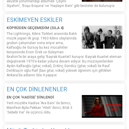
akustik yorumlandığı albümde 'Çeşmi
Siyahım', 'Boşu Boşuna' ve 'Haşlayın Beni' gibi besteler de bulunuyor.
ESKİMEYEN ESKİLER
KÖPRÜDEN GEÇEMEDİM (SILA 4)
The Lightnings, Kıbrıs Türkleri arasında Batılı
müzik yapan ilk grup. 1963 Kıbrıs olaylarında
grubun çalışmaları sona eriyor ama,
Kalfaoğlu ile Gürsoy bu kez mücahitler
bünyesinde Ersin Örek ve Süleyman
İbrahim’le bir araya gelip ‘Bayrak Kuartet’i kuruyor. Bayrak Kuartet eleman
değiştirerek 1970’e kadar yoluna devam ediyor. Bu müzisyenlerden
Aydın Kalfaoğlu (gitar, vokal), Erdinç Gündüz (gitar, vokal) ile Rauf
Denktaş’ın oğlu Raif (bas gitar, vokal) yüksek öğrenim için gittikleri
Ankara’da adlarını Sıla 4 yapıyor.
EN ÇOK DİNLENENLER
EN ÇOK 'HADİSE' DİNLENDİ
Yerli müzikte Hadise 'Ara Beni' ile birinci,
Manifest-Ajda Pekkan 'Hileli' ikinci, Blok 3
'Sebebi Var' ile üçüncü oldu.