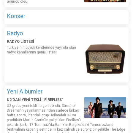
üçüncü oldu.
Konser
Radyo
RADYO LİSTESİ
Türkiye´nin büyük kentlerinde yayında olan
radyo kanallarının geniş listesi
Yeni Albümler
U2'DAN YENİ TEKLİ: 'FIREFLIES'
U2 grubu yeni tekli ile geri döndü. Street of
Dreams'in yayınlanmasından sadece birkaç
hafta sonra, İrlandalı grup Hollandalı DJ ve
prodüktör Martin Garrix'le çalıştıkları Fireflies'ı
çıkardı. Şarkı, 17 Temmuz'da Garrix'in Belçika'daki Tomorrowland
festivalinin kapanış setinde ilk kez çalındı ​​ve sürpriz bir şekilde The Edge