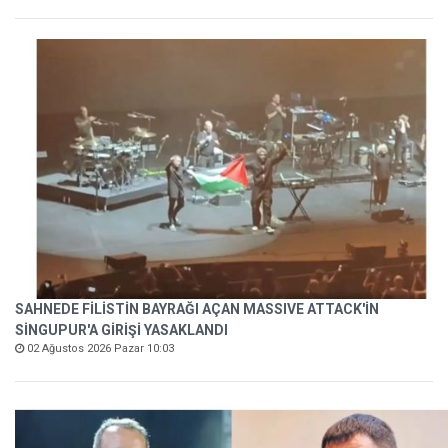
SAHNEDE FİLİSTİN BAYRAĞI AÇAN MASSIVE ATTACK'İN
SİNGUPUR'A GİRİŞİ YASAKLANDI
02 Ağustos 2026 Pazar 10:03