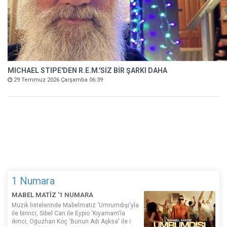
MICHAEL STIPE'DEN R.E.M.'SİZ BİR ŞARKI DAHA
29 Temmuz 2026 Çarşamba 06:39
1 Numara
MABEL MATİZ '1 NUMARA
Müzik listelerinde Mabelmatiz ‘Umrumdışı'yla
ile birinci, Sibel Can ile Eypio 'Kıyamam'la
ikinci, Oğuzhan Koç 'Bunun Adı Aşksa' ile i