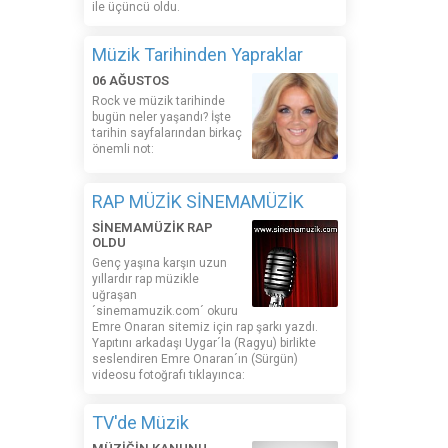
ile üçüncü oldu.
Müzik Tarihinden Yapraklar
06 AĞUSTOS
Rock ve müzik tarihinde
bugün neler yaşandı? İşte
tarihin sayfalarından birkaç
önemli not:
RAP MÜZİK SİNEMAMÜZİK
SİNEMAMÜZİK RAP
OLDU
Genç yaşına karşın uzun
yıllardır rap müzikle
uğraşan
´sinemamuzik.com´ okuru
Emre Onaran sitemiz için rap şarkı yazdı.
Yapıtını arkadaşı Uygar´la (Ragyu) birlikte
seslendiren Emre Onaran´ın (Sürgün)
videosu fotoğrafı tıklayınca:
TV'de Müzik