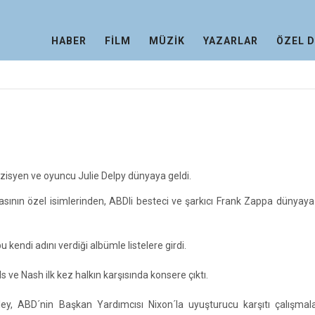
HABER
FİLM
MÜZİK
YAZARLAR
ÖZEL 
zisyen ve oyuncu Julie Delpy dünyaya geldi.
sının özel isimlerinden, ABDli besteci ve şarkıcı Frank Zappa dünyaya 
u kendi adını verdiği albümle listelere girdi.
ls ve Nash ilk kez halkın karşısında konsere çıktı.
ley, ABD´nin Başkan Yardımcısı Nixon´la uyuşturucu karşıtı çalışmal