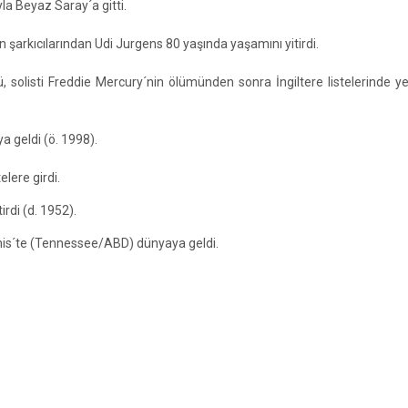
a Beyaz Saray´a gitti.
 şarkıcılarından Udi Jurgens 80 yaşında yaşamını yitirdi.
listi Freddie Mercury´nin ölümünden sonra İngiltere listelerinde ye
 geldi (ö. 1998).
lere girdi.
irdi (d. 1952).
is´te (Tennessee/ABD) dünyaya geldi.