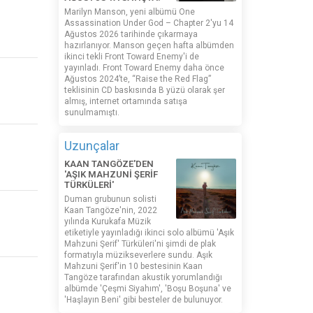
Marilyn Manson, yeni albümü One
Assassination Under God – Chapter 2'yu 14
Ağustos 2026 tarihinde çıkarmaya
hazırlanıyor. Manson geçen hafta albümden
ikinci tekli Front Toward Enemy'i de
yayınladı. Front Toward Enemy daha önce
Ağustos 2024’te, “Raise the Red Flag”
teklisinin CD baskısında B yüzü olarak şer
almış, internet ortamında satışa
sunulmamıştı.
Uzunçalar
KAAN TANGÖZE'DEN
'AŞIK MAHZUNİ ŞERİF
TÜRKÜLERİ'
Duman grubunun solisti
Kaan Tangöze'nin, 2022
yılında Kurukafa Müzik
etiketiyle yayınladığı ikinci solo albümü 'Aşık
Mahzuni Şerif' Türküleri'ni şimdi de plak
formatıyla müzikseverlere sundu. Aşık
Mahzuni Şerif'in 10 bestesinin Kaan
Tangöze tarafından akustik yorumlandığı
albümde 'Çeşmi Siyahım', 'Boşu Boşuna' ve
'Haşlayın Beni' gibi besteler de bulunuyor.