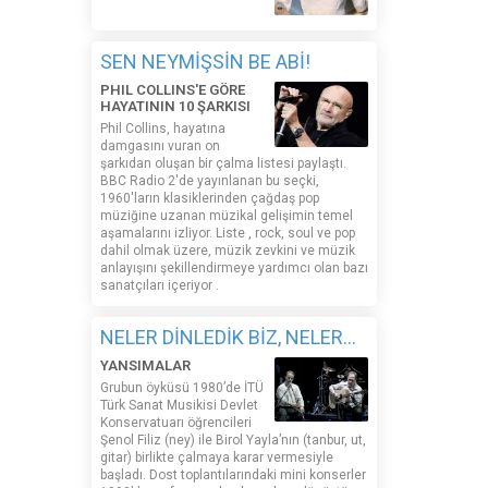
SEN NEYMİŞSİN BE ABİ!
PHIL COLLINS'E GÖRE
HAYATININ 10 ŞARKISI
Phil Collins, hayatına
damgasını vuran on
şarkıdan oluşan bir çalma listesi paylaştı.
BBC Radio 2'de yayınlanan bu seçki,
1960'ların klasiklerinden çağdaş pop
müziğine uzanan müzikal gelişimin temel
aşamalarını izliyor. Liste , rock, soul ve pop
dahil olmak üzere, müzik zevkini ve müzik
anlayışını şekillendirmeye yardımcı olan bazı
sanatçıları içeriyor .
NELER DİNLEDİK BİZ, NELER...
YANSIMALAR
Grubun öyküsü 1980’de İTÜ
Türk Sanat Musikisi Devlet
Konservatuarı öğrencileri
Şenol Filiz (ney) ile Birol Yayla’nın (tanbur, ut,
gitar) birlikte çalmaya karar vermesiyle
başladı. Dost toplantılarındaki mini konserler