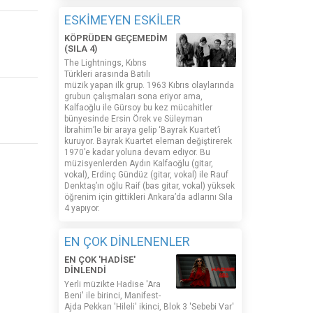
ESKİMEYEN ESKİLER
KÖPRÜDEN GEÇEMEDİM
(SILA 4)
The Lightnings, Kıbrıs
Türkleri arasında Batılı
müzik yapan ilk grup. 1963 Kıbrıs olaylarında
grubun çalışmaları sona eriyor ama,
Kalfaoğlu ile Gürsoy bu kez mücahitler
bünyesinde Ersin Örek ve Süleyman
İbrahim’le bir araya gelip ‘Bayrak Kuartet’i
kuruyor. Bayrak Kuartet eleman değiştirerek
1970’e kadar yoluna devam ediyor. Bu
müzisyenlerden Aydın Kalfaoğlu (gitar,
vokal), Erdinç Gündüz (gitar, vokal) ile Rauf
Denktaş’ın oğlu Raif (bas gitar, vokal) yüksek
öğrenim için gittikleri Ankara’da adlarını Sıla
4 yapıyor.
EN ÇOK DİNLENENLER
EN ÇOK 'HADİSE'
DİNLENDİ
Yerli müzikte Hadise 'Ara
Beni' ile birinci, Manifest-
Ajda Pekkan 'Hileli' ikinci, Blok 3 'Sebebi Var'