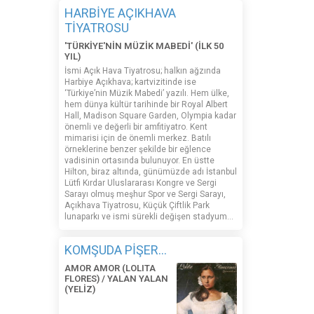
HARBİYE AÇIKHAVA
TİYATROSU
'TÜRKİYE'NİN MÜZİK MABEDİ' (İLK 50
YIL)
İsmi Açık Hava Tiyatrosu; halkın ağzında
Harbiye Açıkhava; kartvizitinde ise
‘Türkiye’nin Müzik Mabedi’ yazılı. Hem ülke,
hem dünya kültür tarihinde bir Royal Albert
Hall, Madison Square Garden, Olympia kadar
önemli ve değerli bir amfitiyatro. Kent
mimarisi için de önemli merkez. Batılı
örneklerine benzer şekilde bir eğlence
vadisinin ortasında bulunuyor. En üstte
Hilton, biraz altında, günümüzde adı İstanbul
Lütfi Kırdar Uluslararası Kongre ve Sergi
Sarayı olmuş meşhur Spor ve Sergi Sarayı,
Açıkhava Tiyatrosu, Küçük Çiftlik Park
lunaparkı ve ismi sürekli değişen stadyum…
KOMŞUDA PİŞER...
AMOR AMOR (LOLITA
FLORES) / YALAN YALAN
(YELİZ)