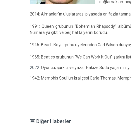
sağlamak amacıyl
2014: Almanlar´ın uluslararası piyasada en fazla tanınan
1991: Queen grubunun "Bohemian Rhapsody" albümü, so
Numara´ya çıktı ve beş hafta yerini korudu.
1946: Beach Boys grubu üyelerinden Carl Wilson dünyaya
1965: Beatles grubunun "We Can Work It Out" şarkısı liste
2022
: Oyuncu, şarkıcı ve yazar Pakize Suda yaşamını yit
1942: Memphis Soul´un kraliçesi Carla Thomas, Memph
Diğer Haberler