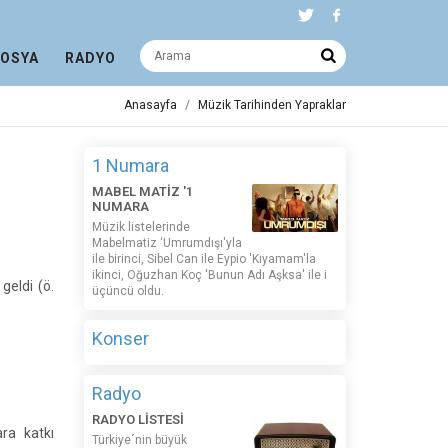
DOSYA
RADYO
Anasayfa
Müzik Tarihinden Yapraklar
1 Numara
MABEL MATİZ '1
NUMARA
Müzik listelerinde
Mabelmatiz ‘Umrumdışı'yla
ile birinci, Sibel Can ile Eypio 'Kıyamam'la
ikinci, Oğuzhan Koç 'Bunun Adı Aşksa' ile i
geldi (ö.
üçüncü oldu.
Konser
Radyo
RADYO LİSTESİ
ara katkı
Türkiye´nin büyük