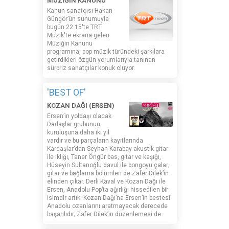
MÜZİĞİN KANUNU
Kanun sanatçısı Hakan
Güngör’ün sunumuyla
bugün 22.15'te TRT
Müzik'te ekrana gelen
Müziğin Kanunu
programına, pop müzik türündeki şarkılara
getirdikleri özgün yorumlarıyla tanınan
sürpriz sanatçılar konuk oluyor.
'BEST OF'
KOZAN DAĞI (ERSEN)
Ersen’in yoldaşı olacak
Dadaşlar grubunun
kuruluşuna daha iki yıl
vardır ve bu parçaların kayıtlarında
Kardaşlar’dan Seyhan Karabay akustik gitar
ile ıklığı, Taner Öngür bas, gitar ve kaşığı,
Hüseyin Sultanoğlu davul ile bongoyu çalar;
gitar ve bağlama bölümleri de Zafer Dilek’in
elinden çıkar. Derli Kaval ve Kozan Dağı ile
Ersen, Anadolu Pop’ta ağırlığı hissedilen bir
isimdir artık. Kozan Dağı’na Ersen’in bestesi
Anadolu ozanlarını aratmayacak derecede
başarılıdır; Zafer Dilek’in düzenlemesi de.