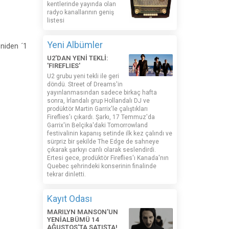
kentlerinde yayında olan
radyo kanallarının geniş
listesi
Yeni Albümler
niden ´1
U2'DAN YENİ TEKLİ:
'FIREFLIES'
U2 grubu yeni tekli ile geri
döndü. Street of Dreams'in
yayınlanmasından sadece birkaç hafta
sonra, İrlandalı grup Hollandalı DJ ve
prodüktör Martin Garrix'le çalıştıkları
Fireflies'ı çıkardı. Şarkı, 17 Temmuz'da
Garrix'in Belçika'daki Tomorrowland
festivalinin kapanış setinde ilk kez çalındı ​​ve
sürpriz bir şekilde The Edge de sahneye
çıkarak şarkıyı canlı olarak seslendirdi.
Ertesi gece, prodüktör Fireflies'ı Kanada'nın
Quebec şehrindeki konserinin finalinde
tekrar dinletti.
Kayıt Odası
MARILYN MANSON'UN
YENİALBÜMÜ 14
AĞUSTOS'TA SATIŞTA!