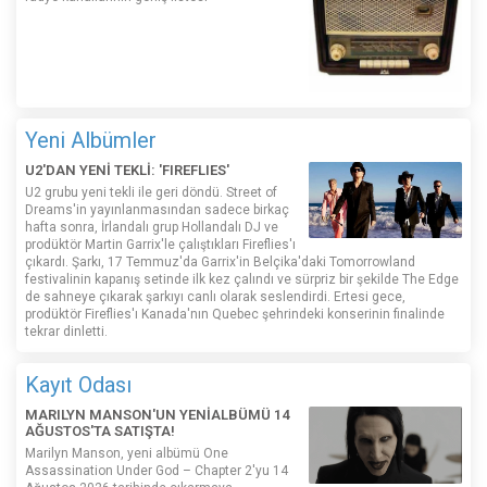
Yeni Albümler
U2'DAN YENİ TEKLİ: 'FIREFLIES'
U2 grubu yeni tekli ile geri döndü. Street of
Dreams'in yayınlanmasından sadece birkaç
hafta sonra, İrlandalı grup Hollandalı DJ ve
prodüktör Martin Garrix'le çalıştıkları Fireflies'ı
çıkardı. Şarkı, 17 Temmuz'da Garrix'in Belçika'daki Tomorrowland
festivalinin kapanış setinde ilk kez çalındı ​​ve sürpriz bir şekilde The Edge
de sahneye çıkarak şarkıyı canlı olarak seslendirdi. Ertesi gece,
prodüktör Fireflies'ı Kanada'nın Quebec şehrindeki konserinin finalinde
tekrar dinletti.
Kayıt Odası
MARILYN MANSON'UN YENİALBÜMÜ 14
AĞUSTOS'TA SATIŞTA!
Marilyn Manson, yeni albümü One
Assassination Under God – Chapter 2'yu 14