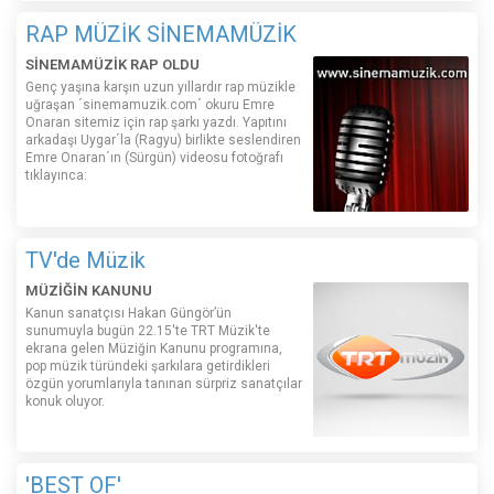
RAP MÜZİK SİNEMAMÜZİK
SİNEMAMÜZİK RAP OLDU
Genç yaşına karşın uzun yıllardır rap müzikle
uğraşan ´sinemamuzik.com´ okuru Emre
Onaran sitemiz için rap şarkı yazdı. Yapıtını
arkadaşı Uygar´la (Ragyu) birlikte seslendiren
Emre Onaran´ın (Sürgün) videosu fotoğrafı
tıklayınca:
TV'de Müzik
MÜZİĞİN KANUNU
Kanun sanatçısı Hakan Güngör’ün
sunumuyla bugün 22.15'te TRT Müzik'te
ekrana gelen Müziğin Kanunu programına,
pop müzik türündeki şarkılara getirdikleri
özgün yorumlarıyla tanınan sürpriz sanatçılar
konuk oluyor.
'BEST OF'