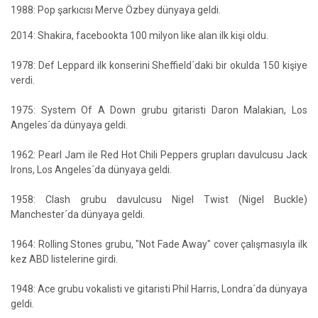
1988: Pop şarkıcısı Merve Özbey dünyaya geldi.
2014: Shakira, facebookta 100 milyon like alan ilk kişi oldu.
1978: Def Leppard ilk konserini Sheffield´daki bir okulda 150 kişiye
verdi.
1975: System Of A Down grubu gitaristi Daron Malakian, Los
Angeles´da dünyaya geldi.
1962: Pearl Jam ile Red Hot Chili Peppers grupları davulcusu Jack
Irons, Los Angeles´da dünyaya geldi.
1958: Clash grubu davulcusu Nigel Twist (Nigel Buckle)
Manchester´da dünyaya geldi.
1964: Rolling Stones grubu, "Not Fade Away" cover çalışmasıyla ilk
kez ABD listelerine girdi.
1948: Ace grubu vokalisti ve gitaristi Phil Harris, Londra´da dünyaya
geldi.