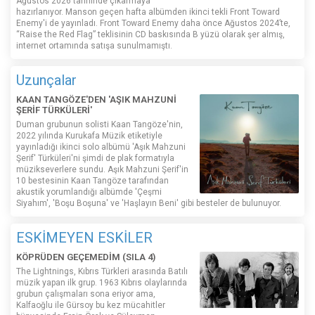
Ağustos 2026 tarihinde çıkarmaya
hazırlanıyor. Manson geçen hafta albümden ikinci tekli Front Toward
Enemy'i de yayınladı. Front Toward Enemy daha önce Ağustos 2024’te,
“Raise the Red Flag” teklisinin CD baskısında B yüzü olarak şer almış,
internet ortamında satışa sunulmamıştı.
Uzunçalar
KAAN TANGÖZE'DEN 'AŞIK MAHZUNİ
ŞERİF TÜRKÜLERİ'
Duman grubunun solisti Kaan Tangöze'nin,
2022 yılında Kurukafa Müzik etiketiyle
yayınladığı ikinci solo albümü 'Aşık Mahzuni
Şerif' Türküleri'ni şimdi de plak formatıyla
müzikseverlere sundu. Aşık Mahzuni Şerif'in
10 bestesinin Kaan Tangöze tarafından
akustik yorumlandığı albümde 'Çeşmi
Siyahım', 'Boşu Boşuna' ve 'Haşlayın Beni' gibi besteler de bulunuyor.
ESKİMEYEN ESKİLER
KÖPRÜDEN GEÇEMEDİM (SILA 4)
The Lightnings, Kıbrıs Türkleri arasında Batılı
müzik yapan ilk grup. 1963 Kıbrıs olaylarında
grubun çalışmaları sona eriyor ama,
Kalfaoğlu ile Gürsoy bu kez mücahitler