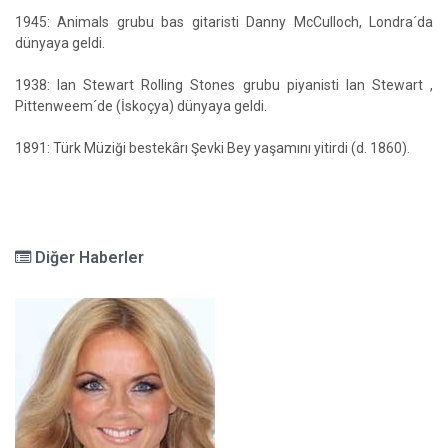
1945: Animals grubu bas gitaristi Danny McCulloch, Londra´da
dünyaya geldi.
1938: Ian Stewart Rolling Stones grubu piyanisti Ian Stewart ,
Pittenweem´de (İskoçya) dünyaya geldi.
1891: Türk Müziği bestekârı Şevki Bey yaşamını yitirdi (d. 1860).
Diğer Haberler