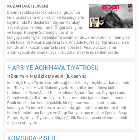
KOZAN DAĞI (ERSEN)
Ersen’in yoldaşı olacak Dadaşlar grubunun
kuruluşuna daha iki yıl vardır ve bu parçaların
kayıtlarında Kardaşlar’dan Seyhan Karabay
akustik gitar ile ıklığı, Taner Öngür bas, gitar
ve kaşığı, Hüseyin Sultanoğlu davul ile
bongoyu çalar; gitar ve bağlama bölümleri de Zafer Dilek’in elinden çıkar.
Derli Kaval ve Kozan Dağı ile Ersen, Anadolu Pop’ta ağırlığı hissedilen bir
isimdir artık. Kozan Dağı’na Ersen’in bestesi Anadolu ozanlarını
aratmayacak derecede başarılıdır; Zafer Dilek’in düzenlemesi de.
HARBİYE AÇIKHAVA TİYATROSU
'TÜRKİYE'NİN MÜZİK MABEDİ' (İLK 50 YIL)
İsmi Açık Hava Tiyatrosu; halkın ağzında Harbiye Açıkhava; kartvizitinde
ise ‘Türkiye’nin Müzik Mabedi’ yazılı. Hem ülke, hem dünya kültür
tarihinde bir Royal Albert Hall, Madison Square Garden, Olympia kadar
önemli ve değerli bir amfitiyatro. Kent mimarisi için de önemli merkez.
Batılı örneklerine benzer şekilde bir eğlence vadisinin ortasında
bulunuyor. En üstte Hilton, biraz altında, günümüzde adı İstanbul Lütfi
Kırdar Uluslararası Kongre ve Sergi Sarayı olmuş meşhur Spor ve Sergi
Sarayı, Açıkhava Tiyatrosu, Küçük Çiftlik Park lunaparkı ve ismi sürekli
değişen stadyum…
KOMŞUDA PİŞER...