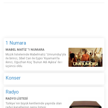
1 Numara
MABEL MATİZ '1 NUMARA
Müzik listelerinde Mabelmatiz ‘Umrumdışı'yla
ile birinci, Sibel Can ile Eypio 'Kıyamam'la
ikinci, Oğuzhan Koç 'Bunun Adı Aşksa' ile i
üçüncü oldu.
Konser
Radyo
RADYO LİSTESİ
Türkiye´nin büyük kentlerinde yayında olan
radyo kanallarının geniş listesi