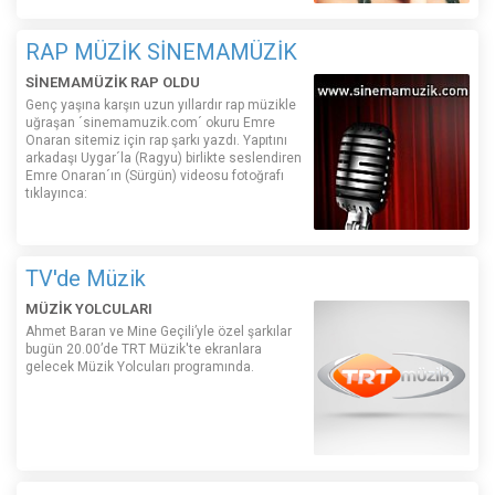
RAP MÜZİK SİNEMAMÜZİK
SİNEMAMÜZİK RAP OLDU
Genç yaşına karşın uzun yıllardır rap müzikle
uğraşan ´sinemamuzik.com´ okuru Emre
Onaran sitemiz için rap şarkı yazdı. Yapıtını
arkadaşı Uygar´la (Ragyu) birlikte seslendiren
Emre Onaran´ın (Sürgün) videosu fotoğrafı
tıklayınca:
TV'de Müzik
MÜZİK YOLCULARI
Ahmet Baran ve Mine Geçili’yle özel şarkılar
bugün 20.00’de TRT Müzik'te ekranlara
gelecek Müzik Yolcuları programında.