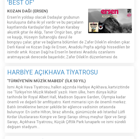
'BEST OF'
KOZAN DAĞI (ERSEN)
Ersen’in yoldaşı olacak Dadaşlar grubunun
kuruluşuna daha iki yıl vardır ve bu parçaların
kayıtlarında Kardaşlar’dan Seyhan Karabay
akustik gitar ile ıklığı, Taner Öngür bas, gitar
ve kaşığı, Hüseyin Sultanoğlu davul ile
bongoyu çalar; gitar ve bağlama bölümleri de Zafer Dilek’in elinden çıkar.
Derli Kaval ve Kozan Dağı ile Ersen, Anadolu Pop’ta ağırlığı hissedilen bir
isimdir artık. Kozan Dağı’na Ersen’in bestesi Anadolu ozanlarını
aratmayacak derecede başarılıdır; Zafer Dilek’in düzenlemesi de.
HARBİYE AÇIKHAVA TİYATROSU
'TÜRKİYE'NİN MÜZİK MABEDİ' (İLK 50 YIL)
İsmi Açık Hava Tiyatrosu; halkın ağzında Harbiye Açıkhava; kartvizitinde
ise ‘Türkiye’nin Müzik Mabedi’ yazılı. Hem ülke, hem dünya kültür
tarihinde bir Royal Albert Hall, Madison Square Garden, Olympia kadar
önemli ve değerli bir amfitiyatro. Kent mimarisi için de önemli merkez.
Batılı örneklerine benzer şekilde bir eğlence vadisinin ortasında
bulunuyor. En üstte Hilton, biraz altında, günümüzde adı İstanbul Lütfi
Kırdar Uluslararası Kongre ve Sergi Sarayı olmuş meşhur Spor ve Sergi
Sarayı, Açıkhava Tiyatrosu, Küçük Çiftlik Park lunaparkı ve ismi sürekli
değişen stadyum…