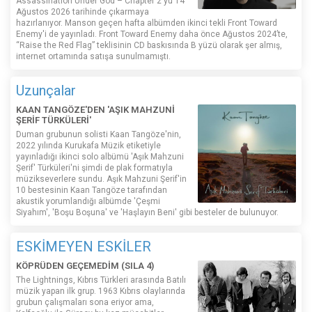
Assassination Under God – Chapter 2'yu 14
Ağustos 2026 tarihinde çıkarmaya
hazırlanıyor. Manson geçen hafta albümden ikinci tekli Front Toward
Enemy'i de yayınladı. Front Toward Enemy daha önce Ağustos 2024’te,
“Raise the Red Flag” teklisinin CD baskısında B yüzü olarak şer almış,
internet ortamında satışa sunulmamıştı.
Uzunçalar
KAAN TANGÖZE'DEN 'AŞIK MAHZUNİ
ŞERİF TÜRKÜLERİ'
Duman grubunun solisti Kaan Tangöze'nin,
2022 yılında Kurukafa Müzik etiketiyle
yayınladığı ikinci solo albümü 'Aşık Mahzuni
Şerif' Türküleri'ni şimdi de plak formatıyla
müzikseverlere sundu. Aşık Mahzuni Şerif'in
10 bestesinin Kaan Tangöze tarafından
akustik yorumlandığı albümde 'Çeşmi
Siyahım', 'Boşu Boşuna' ve 'Haşlayın Beni' gibi besteler de bulunuyor.
ESKİMEYEN ESKİLER
KÖPRÜDEN GEÇEMEDİM (SILA 4)
The Lightnings, Kıbrıs Türkleri arasında Batılı
müzik yapan ilk grup. 1963 Kıbrıs olaylarında
grubun çalışmaları sona eriyor ama,