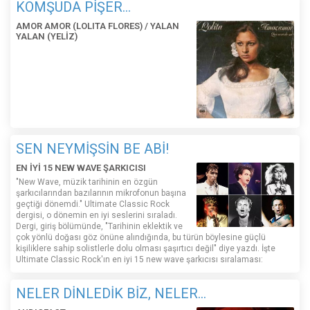
KOMŞUDA PİŞER...
AMOR AMOR (LOLITA FLORES) / YALAN
YALAN (YELİZ)
SEN NEYMİŞSİN BE ABİ!
EN İYİ 15 NEW WAVE ŞARKICISI
"New Wave, müzik tarihinin en özgün
şarkıcılarından bazılarının mikrofonun başına
geçtiği dönemdi." Ultimate Classic Rock
dergisi, o dönemin en iyi seslerini sıraladı.
Dergi, giriş bölümünde, "Tarihinin eklektik ve
çok yönlü doğası göz önüne alındığında, bu türün böylesine güçlü
kişiliklere sahip solistlerle dolu olması şaşırtıcı değil" diye yazdı. İşte
Ultimate Classic Rock'ın en iyi 15 new wave şarkıcısı sıralaması:
NELER DİNLEDİK BİZ, NELER...