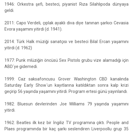
1946: Orkestra şefi, besteci, piyanist Rıza Silahlıpoda dünyaya
geldi.
2011: Capo Verdeli, çıplak ayaklı diva diye tanınan şarkıcı Cevasia
Evora yaşamını yitirdi (d. 1941).
2014: Türk Halk müziği sanatçısı ve besteci Bilal Ercan yaşamını
yitirdi (d. 1962)
1977: Punk mlüziğin öncüsü Sex Pistols grubu vize alamadığı için
ABD´ye gidemedi.
1999: Caz saksafoncusu Grover Washington CBD kanalında
Saturday Early Show´un kayıtlarına katıldıktan sonra kalp krizi
geçirip 56 yaşında yaşamını yitirdi. Program ertesi günü yayınlandı.
1982: Bluesun devlerinden Joe Williams 79 yaşında yaşamını
yitirdi.
1962: Beatles ilk kez bir İngiliz TV programına çıktı. People and
Plaes programında bir kaç şarkı seslendiren Liverpoollu grup 35