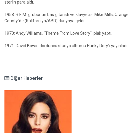
sterlin para aldı.
1958: R.E.M. grubunun bas gitaristi ve klavyecisi Mike Mills, Orange
County´de (Kaliforniya/ABD) dünyaya geldi.
1970: Andy Williams, "Theme From Love Story"i plak yaptı.
1971: David Bowie dördüncü stüdyo albümü Hunky Dory´i yayınladı.
Diğer Haberler