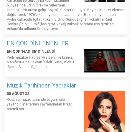
Kalfaoğlu ile Gürsoy bu kez mücahitler
bünyesinde Ersin Örek ve Süleyman
İbrahim’le bir araya gelip ‘Bayrak Kuartet’i kuruyor. Bayrak Kuartet eleman
değiştirerek 1970’e kadar yoluna devam ediyor. Bu müzisyenlerden
Aydın Kalfaoğlu (gitar, vokal), Erdinç Gündüz (gitar, vokal) ile Rauf
Denktaş’ın oğlu Raif (bas gitar, vokal) yüksek öğrenim için gittikleri
Ankara’da adlarını Sıla 4 yapıyor.
EN ÇOK DİNLENENLER
EN ÇOK 'HADİSE' DİNLENDİ
Yerli müzikte Hadise 'Ara Beni' ile birinci,
Manifest-Ajda Pekkan 'Hileli' ikinci, Blok 3
'Sebebi Var' ile üçüncü oldu.
Müzik Tarihinden Yapraklar
08 AĞUSTOS
Rock ve müzik tarihinde bugün neler
yaşandı? İşte tarihin sayfalarından birkaç
önemli not: