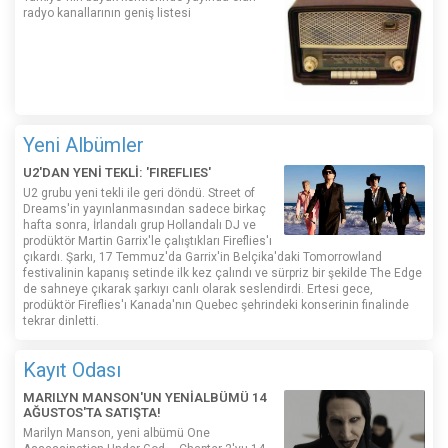
radyo kanallarının geniş listesi
Yeni Albümler
U2'DAN YENİ TEKLİ: 'FIREFLIES'
U2 grubu yeni tekli ile geri döndü. Street of
Dreams'in yayınlanmasından sadece birkaç
hafta sonra, İrlandalı grup Hollandalı DJ ve
prodüktör Martin Garrix'le çalıştıkları Fireflies'ı
çıkardı. Şarkı, 17 Temmuz'da Garrix'in Belçika'daki Tomorrowland
festivalinin kapanış setinde ilk kez çalındı ​​ve sürpriz bir şekilde The Edge
de sahneye çıkarak şarkıyı canlı olarak seslendirdi. Ertesi gece,
prodüktör Fireflies'ı Kanada'nın Quebec şehrindeki konserinin finalinde
tekrar dinletti.
Kayıt Odası
MARILYN MANSON'UN YENİALBÜMÜ 14
AĞUSTOS'TA SATIŞTA!
Marilyn Manson, yeni albümü One