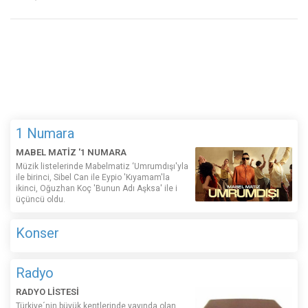
1 Numara
MABEL MATİZ '1 NUMARA
Müzik listelerinde Mabelmatiz ‘Umrumdışı'yla
ile birinci, Sibel Can ile Eypio 'Kıyamam'la
ikinci, Oğuzhan Koç 'Bunun Adı Aşksa' ile i
üçüncü oldu.
Konser
Radyo
RADYO LİSTESİ
Türkiye´nin büyük kentlerinde yayında olan