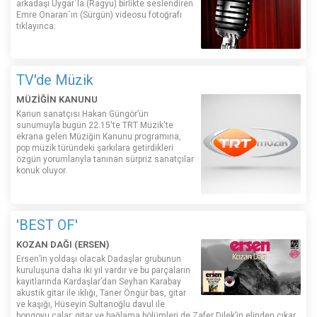
arkadaşı Uygar´la (Ragyu) birlikte seslendiren
Emre Onaran´ın (Sürgün) videosu fotoğrafı
tıklayınca:
TV'de Müzik
MÜZİĞİN KANUNU
Kanun sanatçısı Hakan Güngör’ün
sunumuyla bugün 22.15'te TRT Müzik'te
ekrana gelen Müziğin Kanunu programına,
pop müzik türündeki şarkılara getirdikleri
özgün yorumlarıyla tanınan sürpriz sanatçılar
konuk oluyor.
'BEST OF'
KOZAN DAĞI (ERSEN)
Ersen’in yoldaşı olacak Dadaşlar grubunun
kuruluşuna daha iki yıl vardır ve bu parçaların
kayıtlarında Kardaşlar’dan Seyhan Karabay
akustik gitar ile ıklığı, Taner Öngür bas, gitar
ve kaşığı, Hüseyin Sultanoğlu davul ile
bongoyu çalar; gitar ve bağlama bölümleri de Zafer Dilek’in elinden çıkar.