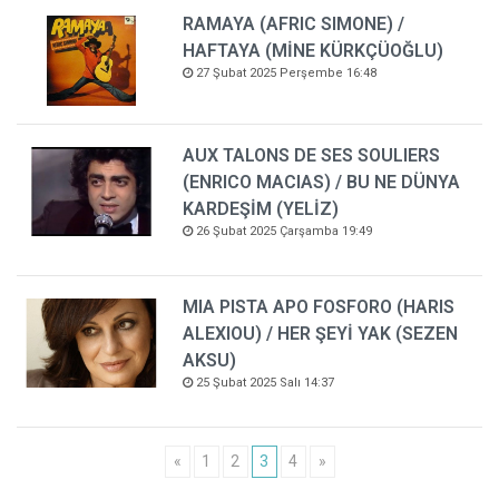
RAMAYA (AFRIC SIMONE) /
HAFTAYA (MİNE KÜRKÇÜOĞLU)
27 Şubat 2025 Perşembe 16:48
AUX TALONS DE SES SOULIERS
(ENRICO MACIAS) / BU NE DÜNYA
KARDEŞİM (YELİZ)
26 Şubat 2025 Çarşamba 19:49
MIA PISTA APO FOSFORO (HARIS
ALEXIOU) / HER ŞEYİ YAK (SEZEN
AKSU)
25 Şubat 2025 Salı 14:37
«
1
2
3
4
»