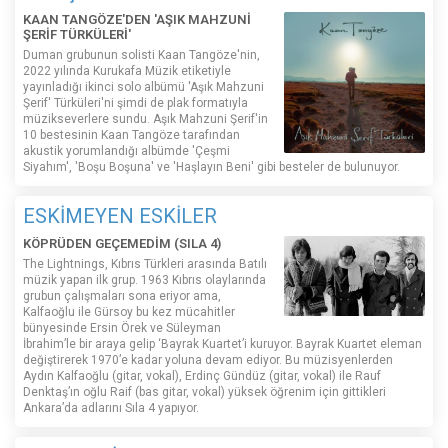
KAAN TANGÖZE'DEN 'AŞIK MAHZUNİ
ŞERİF TÜRKÜLERİ'
Duman grubunun solisti Kaan Tangöze'nin,
2022 yılında Kurukafa Müzik etiketiyle
yayınladığı ikinci solo albümü 'Aşık Mahzuni
Şerif' Türküleri'ni şimdi de plak formatıyla
müzikseverlere sundu. Aşık Mahzuni Şerif'in
10 bestesinin Kaan Tangöze tarafından
akustik yorumlandığı albümde 'Çeşmi
Siyahım', 'Boşu Boşuna' ve 'Haşlayın Beni' gibi besteler de bulunuyor.
ESKİMEYEN ESKİLER
KÖPRÜDEN GEÇEMEDİM (SILA 4)
The Lightnings, Kıbrıs Türkleri arasında Batılı
müzik yapan ilk grup. 1963 Kıbrıs olaylarında
grubun çalışmaları sona eriyor ama,
Kalfaoğlu ile Gürsoy bu kez mücahitler
bünyesinde Ersin Örek ve Süleyman
İbrahim’le bir araya gelip ‘Bayrak Kuartet’i kuruyor. Bayrak Kuartet eleman
değiştirerek 1970’e kadar yoluna devam ediyor. Bu müzisyenlerden
Aydın Kalfaoğlu (gitar, vokal), Erdinç Gündüz (gitar, vokal) ile Rauf
Denktaş’ın oğlu Raif (bas gitar, vokal) yüksek öğrenim için gittikleri
Ankara’da adlarını Sıla 4 yapıyor.