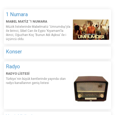
1 Numara
MABEL MATİZ '1 NUMARA
Müzik listelerinde Mabelmatiz ‘Umrumdışı'yla
ile birinci, Sibel Can ile Eypio 'Kıyamam'la
ikinci, Oğuzhan Koç 'Bunun Adı Aşksa' ile i
üçüncü oldu.
Konser
Radyo
RADYO LİSTESİ
Türkiye´nin büyük kentlerinde yayında olan
radyo kanallarının geniş listesi