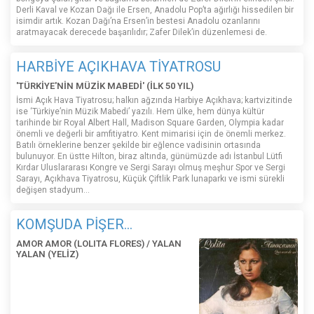
Derli Kaval ve Kozan Dağı ile Ersen, Anadolu Pop’ta ağırlığı hissedilen bir
isimdir artık. Kozan Dağı’na Ersen’in bestesi Anadolu ozanlarını
aratmayacak derecede başarılıdır; Zafer Dilek’in düzenlemesi de.
HARBİYE AÇIKHAVA TİYATROSU
'TÜRKİYE'NİN MÜZİK MABEDİ' (İLK 50 YIL)
İsmi Açık Hava Tiyatrosu; halkın ağzında Harbiye Açıkhava; kartvizitinde
ise ‘Türkiye’nin Müzik Mabedi’ yazılı. Hem ülke, hem dünya kültür
tarihinde bir Royal Albert Hall, Madison Square Garden, Olympia kadar
önemli ve değerli bir amfitiyatro. Kent mimarisi için de önemli merkez.
Batılı örneklerine benzer şekilde bir eğlence vadisinin ortasında
bulunuyor. En üstte Hilton, biraz altında, günümüzde adı İstanbul Lütfi
Kırdar Uluslararası Kongre ve Sergi Sarayı olmuş meşhur Spor ve Sergi
Sarayı, Açıkhava Tiyatrosu, Küçük Çiftlik Park lunaparkı ve ismi sürekli
değişen stadyum…
KOMŞUDA PİŞER...
AMOR AMOR (LOLITA FLORES) / YALAN
YALAN (YELİZ)