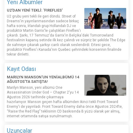
Yeni Albümler
U2'DAN YENİ TEKLİ: 'FIREFLIES'
U2 grubu yeni tekli ile geri döndü. Street of
Dreams'in yayınlanmasından sadece birkaç
hafta sonra, İrlandalı grup Hollandalı DJ ve
prodüktör Martin Garrix'le çalıştıkları Fireflies'ı
çıkardı. Şarkı, 17 Temmuz'da Garrix'in Belçika'daki Tomorrowland
festivalinin kapanış setinde ilk kez çalındı ​​ve sürpriz bir şekilde The Edge
de sahneye çıkarak şarkıyı canlı olarak seslendirdi. Ertesi gece,
prodüktör Fireflies'ı Kanada'nın Quebec şehrindeki konserinin finalinde
tekrar dinletti.
Kayıt Odası
MARILYN MANSON'UN YENİALBÜMÜ 14
AĞUSTOS'TA SATIŞTA!
Marilyn Manson, yeni albümü One
Assassination Under God – Chapter 2'yu 14
Ağustos 2026 tarihinde çıkarmaya
hazırlanıyor. Manson geçen hafta albümden ikinci tekli Front Toward
Enemy'i de yayınladı. Front Toward Enemy daha önce Ağustos 2024’te,
“Raise the Red Flag” teklisinin CD baskısında B yüzü olarak şer almış,
internet ortamında satışa sunulmamıştı.
Uzunçalar