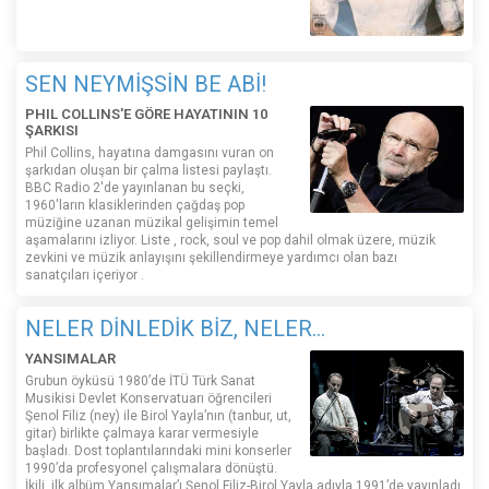
SEN NEYMİŞSİN BE ABİ!
PHIL COLLINS'E GÖRE HAYATININ 10
ŞARKISI
Phil Collins, hayatına damgasını vuran on
şarkıdan oluşan bir çalma listesi paylaştı.
BBC Radio 2'de yayınlanan bu seçki,
1960'ların klasiklerinden çağdaş pop
müziğine uzanan müzikal gelişimin temel
aşamalarını izliyor. Liste , rock, soul ve pop dahil olmak üzere, müzik
zevkini ve müzik anlayışını şekillendirmeye yardımcı olan bazı
sanatçıları içeriyor .
NELER DİNLEDİK BİZ, NELER...
YANSIMALAR
Grubun öyküsü 1980’de İTÜ Türk Sanat
Musikisi Devlet Konservatuarı öğrencileri
Şenol Filiz (ney) ile Birol Yayla’nın (tanbur, ut,
gitar) birlikte çalmaya karar vermesiyle
başladı. Dost toplantılarındaki mini konserler
1990’da profesyonel çalışmalara dönüştü.
İkili, ilk albüm Yansımalar’ı Şenol Filiz-Birol Yayla adıyla 1991’de yayınladı.