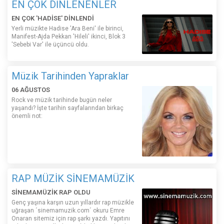
EN ÇOK DİNLENENLER
EN ÇOK 'HADİSE' DİNLENDİ
Yerli müzikte Hadise 'Ara Beni' ile birinci,
Manifest-Ajda Pekkan 'Hileli' ikinci, Blok 3
'Sebebi Var' ile üçüncü oldu.
Müzik Tarihinden Yapraklar
06 AĞUSTOS
Rock ve müzik tarihinde bugün neler
yaşandı? İşte tarihin sayfalarından birkaç
önemli not:
RAP MÜZİK SİNEMAMÜZİK
SİNEMAMÜZİK RAP OLDU
Genç yaşına karşın uzun yıllardır rap müzikle
uğraşan ´sinemamuzik.com´ okuru Emre
Onaran sitemiz için rap şarkı yazdı. Yapıtını