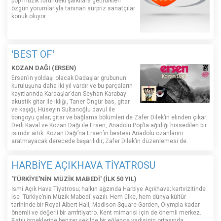
pop müzik türündeki şarkılara getirdikleri
özgün yorumlarıyla tanınan sürpriz sanatçılar
konuk oluyor.
'BEST OF'
KOZAN DAĞI (ERSEN)
Ersen’in yoldaşı olacak Dadaşlar grubunun
kuruluşuna daha iki yıl vardır ve bu parçaların
kayıtlarında Kardaşlar’dan Seyhan Karabay
akustik gitar ile ıklığı, Taner Öngür bas, gitar
ve kaşığı, Hüseyin Sultanoğlu davul ile
bongoyu çalar; gitar ve bağlama bölümleri de Zafer Dilek’in elinden çıkar.
Derli Kaval ve Kozan Dağı ile Ersen, Anadolu Pop’ta ağırlığı hissedilen bir
isimdir artık. Kozan Dağı’na Ersen’in bestesi Anadolu ozanlarını
aratmayacak derecede başarılıdır; Zafer Dilek’in düzenlemesi de.
HARBİYE AÇIKHAVA TİYATROSU
'TÜRKİYE'NİN MÜZİK MABEDİ' (İLK 50 YIL)
İsmi Açık Hava Tiyatrosu; halkın ağzında Harbiye Açıkhava; kartvizitinde
ise ‘Türkiye’nin Müzik Mabedi’ yazılı. Hem ülke, hem dünya kültür
tarihinde bir Royal Albert Hall, Madison Square Garden, Olympia kadar
önemli ve değerli bir amfitiyatro. Kent mimarisi için de önemli merkez.
Batılı örneklerine benzer şekilde bir eğlence vadisinin ortasında