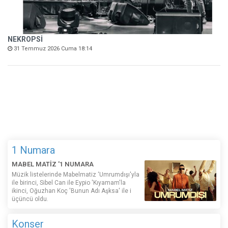
NEKROPSİ
31 Temmuz 2026 Cuma 18:14
1 Numara
MABEL MATİZ '1 NUMARA
Müzik listelerinde Mabelmatiz ‘Umrumdışı'yla
ile birinci, Sibel Can ile Eypio 'Kıyamam'la
ikinci, Oğuzhan Koç 'Bunun Adı Aşksa' ile i
üçüncü oldu.
Konser