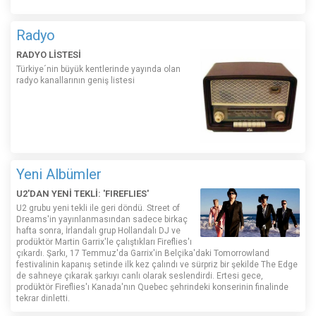
Radyo
RADYO LİSTESİ
Türkiye´nin büyük kentlerinde yayında olan
radyo kanallarının geniş listesi
Yeni Albümler
U2'DAN YENİ TEKLİ: 'FIREFLIES'
U2 grubu yeni tekli ile geri döndü. Street of
Dreams'in yayınlanmasından sadece birkaç
hafta sonra, İrlandalı grup Hollandalı DJ ve
prodüktör Martin Garrix'le çalıştıkları Fireflies'ı
çıkardı. Şarkı, 17 Temmuz'da Garrix'in Belçika'daki Tomorrowland
festivalinin kapanış setinde ilk kez çalındı ​​ve sürpriz bir şekilde The Edge
de sahneye çıkarak şarkıyı canlı olarak seslendirdi. Ertesi gece,
prodüktör Fireflies'ı Kanada'nın Quebec şehrindeki konserinin finalinde
tekrar dinletti.