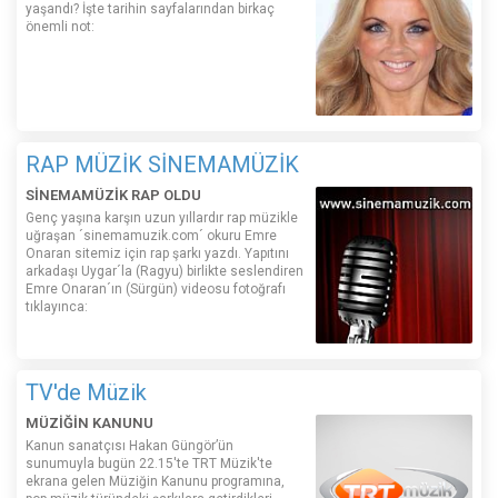
yaşandı? İşte tarihin sayfalarından birkaç
önemli not:
RAP MÜZİK SİNEMAMÜZİK
SİNEMAMÜZİK RAP OLDU
Genç yaşına karşın uzun yıllardır rap müzikle
uğraşan ´sinemamuzik.com´ okuru Emre
Onaran sitemiz için rap şarkı yazdı. Yapıtını
arkadaşı Uygar´la (Ragyu) birlikte seslendiren
Emre Onaran´ın (Sürgün) videosu fotoğrafı
tıklayınca:
TV'de Müzik
MÜZİĞİN KANUNU
Kanun sanatçısı Hakan Güngör’ün
sunumuyla bugün 22.15'te TRT Müzik'te
ekrana gelen Müziğin Kanunu programına,