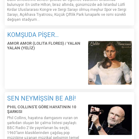
bulunuyor. En üstte Hilton, biraz altında, günümüzde adı İstanbul Lütfi
Kırdar Uluslararası Kongre ve Sergi Sarayı olmuş meşhur Spor ve Sergi
Sarayı, Açıkhava Tiyatrosu, Küçük Çiftlik Park lunaparkı ve ismi sürekli
değişen stadyum…
KOMŞUDA PİŞER...
AMOR AMOR (LOLITA FLORES) / YALAN
YALAN (YELİZ)
SEN NEYMİŞSİN BE ABİ!
PHIL COLLINS'E GÖRE HAYATININ 10
ŞARKISI
Phil Collins, hayatına damgasını vuran on
şarkıdan oluşan bir çalma listesi paylaştı.
BBC Radio 2'de yayınlanan bu seçki,
1960'ların klasiklerinden çağdaş pop
müziğine uzanan müzikal gelişimin temel