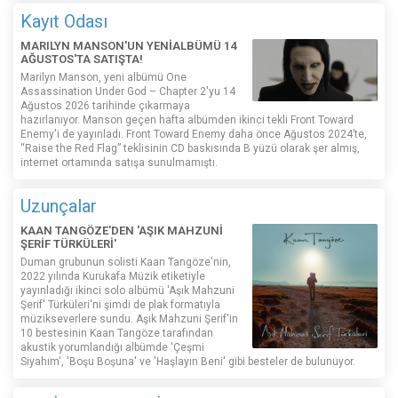
Kayıt Odası
MARILYN MANSON'UN YENİALBÜMÜ 14
AĞUSTOS'TA SATIŞTA!
Marilyn Manson, yeni albümü One
Assassination Under God – Chapter 2'yu 14
Ağustos 2026 tarihinde çıkarmaya
hazırlanıyor. Manson geçen hafta albümden ikinci tekli Front Toward
Enemy'i de yayınladı. Front Toward Enemy daha önce Ağustos 2024’te,
“Raise the Red Flag” teklisinin CD baskısında B yüzü olarak şer almış,
internet ortamında satışa sunulmamıştı.
Uzunçalar
KAAN TANGÖZE'DEN 'AŞIK MAHZUNİ
ŞERİF TÜRKÜLERİ'
Duman grubunun solisti Kaan Tangöze'nin,
2022 yılında Kurukafa Müzik etiketiyle
yayınladığı ikinci solo albümü 'Aşık Mahzuni
Şerif' Türküleri'ni şimdi de plak formatıyla
müzikseverlere sundu. Aşık Mahzuni Şerif'in
10 bestesinin Kaan Tangöze tarafından
akustik yorumlandığı albümde 'Çeşmi
Siyahım', 'Boşu Boşuna' ve 'Haşlayın Beni' gibi besteler de bulunuyor.