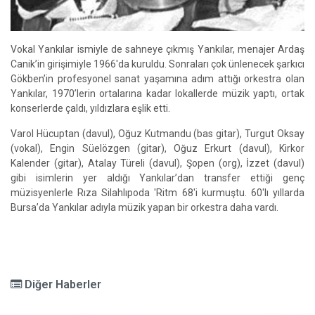
Vokal Yankılar ismiyle de sahneye çıkmış Yankılar, menajer Ardaş
Canik’in girişimiyle 1966'da kuruldu. Sonraları çok ünlenecek şarkıcı
Gökben’in profesyonel sanat yaşamına adım attığı orkestra olan
Yankılar, 1970’lerin ortalarına kadar lokallerde müzik yaptı, ortak
konserlerde çaldı, yıldızlara eşlik etti.
Varol Hücuptan (davul), Oğuz Kutmandu (bas gitar), Turgut Oksay
(vokal), Engin Süelözgen (gitar), Oğuz Erkurt (davul), Kirkor
Kalender (gitar), Atalay Türeli (davul), Şopen (org), İzzet (davul)
gibi isimlerin yer aldığı Yankılar’dan transfer ettiği genç
müzisyenlerle Rıza Silahlıpoda 'Ritm 68'i kurmuştu. 60'lı yıllarda
Bursa’da Yankılar adıyla müzik yapan bir orkestra daha vardı.
Diğer Haberler