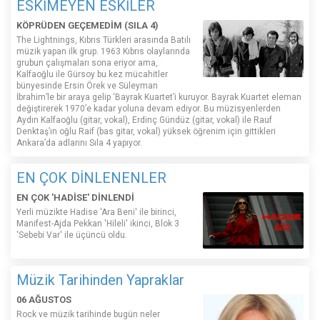
ESKİMEYEN ESKİLER
KÖPRÜDEN GEÇEMEDİM (SILA 4)
The Lightnings, Kıbrıs Türkleri arasında Batılı
müzik yapan ilk grup. 1963 Kıbrıs olaylarında
grubun çalışmaları sona eriyor ama,
Kalfaoğlu ile Gürsoy bu kez mücahitler
bünyesinde Ersin Örek ve Süleyman
İbrahim’le bir araya gelip ‘Bayrak Kuartet’i kuruyor. Bayrak Kuartet eleman
değiştirerek 1970’e kadar yoluna devam ediyor. Bu müzisyenlerden
Aydın Kalfaoğlu (gitar, vokal), Erdinç Gündüz (gitar, vokal) ile Rauf
Denktaş’ın oğlu Raif (bas gitar, vokal) yüksek öğrenim için gittikleri
Ankara’da adlarını Sıla 4 yapıyor.
EN ÇOK DİNLENENLER
EN ÇOK 'HADİSE' DİNLENDİ
Yerli müzikte Hadise 'Ara Beni' ile birinci,
Manifest-Ajda Pekkan 'Hileli' ikinci, Blok 3
'Sebebi Var' ile üçüncü oldu.
Müzik Tarihinden Yapraklar
06 AĞUSTOS
Rock ve müzik tarihinde bugün neler