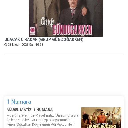
OLACAK O KADAR (GRUP GÜNDOĞARKEN)
28 Nisan 2026 Salı 16:38
1 Numara
MABEL MATİZ '1 NUMARA
Müzik listelerinde Mabelmatiz ‘Umrumdışı'yla
ile birinci, Sibel Can ile Eypio 'Kıyamam'la
ikinci, Oğuzhan Koç 'Bunun Adı Aşksa' ile i