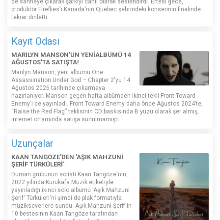
de sahneye çıkarak şarkıyı canlı olarak seslendirdi. Ertesi gece,
prodüktör Fireflies'ı Kanada'nın Quebec şehrindeki konserinin finalinde
tekrar dinletti.
Kayıt Odası
MARILYN MANSON'UN YENİALBÜMÜ 14
AĞUSTOS'TA SATIŞTA!
Marilyn Manson, yeni albümü One
Assassination Under God – Chapter 2'yu 14
Ağustos 2026 tarihinde çıkarmaya
hazırlanıyor. Manson geçen hafta albümden ikinci tekli Front Toward
Enemy'i de yayınladı. Front Toward Enemy daha önce Ağustos 2024’te,
“Raise the Red Flag” teklisinin CD baskısında B yüzü olarak şer almış,
internet ortamında satışa sunulmamıştı.
Uzunçalar
KAAN TANGÖZE'DEN 'AŞIK MAHZUNİ
ŞERİF TÜRKÜLERİ'
Duman grubunun solisti Kaan Tangöze'nin,
2022 yılında Kurukafa Müzik etiketiyle
yayınladığı ikinci solo albümü 'Aşık Mahzuni
Şerif' Türküleri'ni şimdi de plak formatıyla
müzikseverlere sundu. Aşık Mahzuni Şerif'in
10 bestesinin Kaan Tangöze tarafından