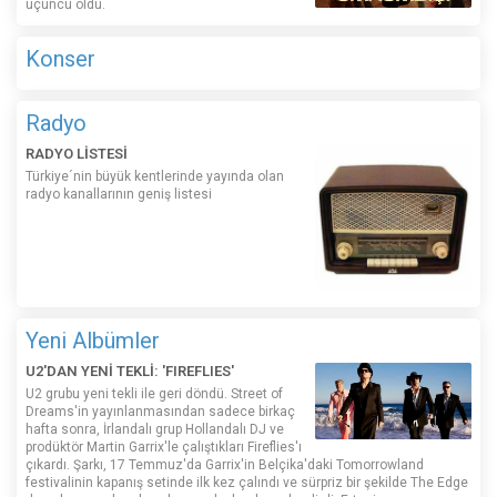
üçüncü oldu.
Konser
Radyo
RADYO LİSTESİ
Türkiye´nin büyük kentlerinde yayında olan
radyo kanallarının geniş listesi
Yeni Albümler
U2'DAN YENİ TEKLİ: 'FIREFLIES'
U2 grubu yeni tekli ile geri döndü. Street of
Dreams'in yayınlanmasından sadece birkaç
hafta sonra, İrlandalı grup Hollandalı DJ ve
prodüktör Martin Garrix'le çalıştıkları Fireflies'ı
çıkardı. Şarkı, 17 Temmuz'da Garrix'in Belçika'daki Tomorrowland
festivalinin kapanış setinde ilk kez çalındı ​​ve sürpriz bir şekilde The Edge