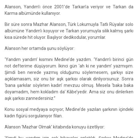
Alanson, Yandım’ı önce 2001’de Tarkan’a veriyor ve Tarkan da
Karma albümünde kullanıyor.
Bir süre sonra Mazhar Alanson, Türk Lokumuyla Tatlı Rüyalar solo
albümüne Yandım’ı koyuyor ve Tarkan yorumuyla silik kalmış şarkı
kısa sürede hit oluyor. Başlıyor dedikodular, yorumlar.
Alanson her ortamda şunu söylüyor:
‘Yandım yandım’ kısmını Medine’de yazdım. ‘Yandım’ı birinci gün
not defterime düşüyorum. İkinci gün ‘ah ki ne yandım’ yazmışım.
Şimdi ben nerede yazmış olduğumu söylemesem, şarkıyı size
açıklamasam, siz onu bir aşk şarkısı olarak dinliyorsunuz. Sonra
‘bana şarkılar söyleten kadın’ mevzuu olmuş. Mesela ‘baka baka
doyamadım, hem kokladım da’ Kâbe’yedir. Ama siz onu dinlerken
aşk şarkısı zannedersiniz.”
Konu sosyal medyaya sıçrıyor; Medine’de yazılan şarkının içindeki
kadın figürü sorgulanıyor filan.
Alanson ‘Mazhar Olmak’ kitabında konuyu özetliyor: