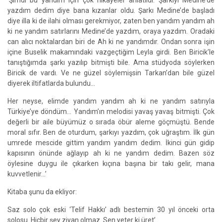
‘Şimdi bu yandım için çok hikayeler anlatıldı. Şarkıyı Medine’de
yazdım dedim diye bana kızanlar oldu. Şarkı Medine’de başladı
diye illa ki de ilahi olması gerekmiyor, zaten ben yandım yandım ah
ki ne yandım satırlarını Medine’de yazdım, oraya yazdım. Oradaki
can alıcı noktalardan biri de Ah ki ne yandımdır. Ondan sonra işin
içine Buselik makamındaki vazgeçtiğim Leyla girdi. Ben Biricik’le
tanıştığımda şarkı yazılıp bitmişti bile. Ama stüdyoda söylerken
Biricik de vardı. Ve ne güzel söylemişsin Tarkan’dan bile güzel
diyerek iltifatlarda bulundu…
Her neyse, elimde yandım yandım ah ki ne yandım satırıyla
Türkiye’ye döndüm… Yandım’ın melodisi yavaş yavaş bitmişti. Çok
değerli bir aile büyümüz o sırada öbür aleme göçmüştü. Bende
moral sıfır. Ben de oturdum, şarkıyı yazdım, çok uğraştım. İlk gün
umrede mescide gittim yandım yandım dedim. İkinci gün gidip
kapısının önünde ağlayıp ah ki ne yandım dedim. Bazen söz
öylesine duygu ile çıkarken kıçına başına bir takı gelir, mana
kuvvetlenir…’
Kitaba şunu da ekliyor:
Saz solo çok eski ‘Telif Hakkı’ adlı bestemin 30 yıl önceki orta
solosu. Hiçbir şey ziyan olmaz. Sen yeter ki üret’.