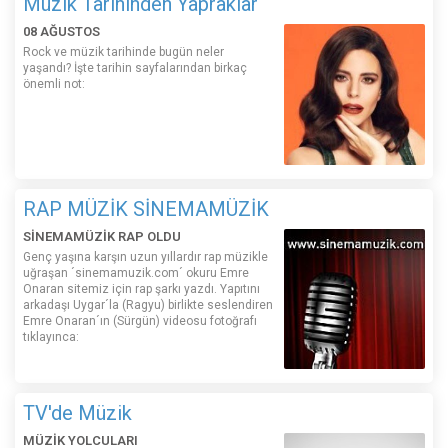
Müzik Tarihinden Yapraklar
08 AĞUSTOS
Rock ve müzik tarihinde bugün neler
yaşandı? İşte tarihin sayfalarından birkaç
önemli not:
RAP MÜZİK SİNEMAMÜZİK
SİNEMAMÜZİK RAP OLDU
Genç yaşına karşın uzun yıllardır rap müzikle
uğraşan ´sinemamuzik.com´ okuru Emre
Onaran sitemiz için rap şarkı yazdı. Yapıtını
arkadaşı Uygar´la (Ragyu) birlikte seslendiren
Emre Onaran´ın (Sürgün) videosu fotoğrafı
tıklayınca:
TV'de Müzik
MÜZİK YOLCULARI