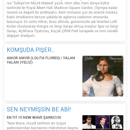
ise ‘Türkiye’nin Müzik Mabedi’ yazılı. Hem ülke, hem dünya kültür
tarihinde bir Royal Albert Hall, Madison Square Garden, Olympia kadar
önemli ve değerli bir amfitiyatro. Kent mimarisi için de önemli merkez.
Batılı örneklerine benzer şekilde bir eğlence vadisinin ortasında
bulunuyor. En üstte Hilton, biraz altında, günümüzde adı İstanbul Lütfi
Kırdar Uluslararası Kongre ve Sergi Sarayı olmuş meşhur Spor ve Sergi
Sarayı, Açıkhava Tiyatrosu, Küçük Çiftlik Park lunaparkı ve ismi sürekli
değişen stadyum…
KOMŞUDA PİŞER...
AMOR AMOR (LOLITA FLORES) / YALAN
YALAN (YELİZ)
SEN NEYMİŞSİN BE ABİ!
EN İYİ 15 NEW WAVE ŞARKICISI
"New Wave, müzik tarihinin en özgün
şarkıcılarından bazılarının mikrofonun başına