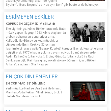
akustik yorumlandığı albümde 'Çeşmi
Siyahım', 'Boşu Boşuna' ve 'Haşlayın Beni' gibi besteler de bulunuyor.
ESKİMEYEN ESKİLER
KÖPRÜDEN GEÇEMEDİM (SILA 4)
The Lightnings, Kıbrıs Türkleri arasında Batılı
müzik yapan ilk grup. 1963 Kıbrıs olaylarında
grubun çalışmaları sona eriyor ama,
Kalfaoğlu ile Gürsoy bu kez mücahitler
bünyesinde Ersin Örek ve Süleyman
İbrahim’le bir araya gelip ‘Bayrak Kuartet’i kuruyor. Bayrak Kuartet eleman
değiştirerek 1970’e kadar yoluna devam ediyor. Bu müzisyenlerden
Aydın Kalfaoğlu (gitar, vokal), Erdinç Gündüz (gitar, vokal) ile Rauf
Denktaş’ın oğlu Raif (bas gitar, vokal) yüksek öğrenim için gittikleri
Ankara’da adlarını Sıla 4 yapıyor.
EN ÇOK DİNLENENLER
EN ÇOK 'HADİSE' DİNLENDİ
Yerli müzikte Hadise 'Ara Beni' ile birinci,
Manifest-Ajda Pekkan 'Hileli' ikinci, Blok 3
'Sebebi Var' ile üçüncü oldu.