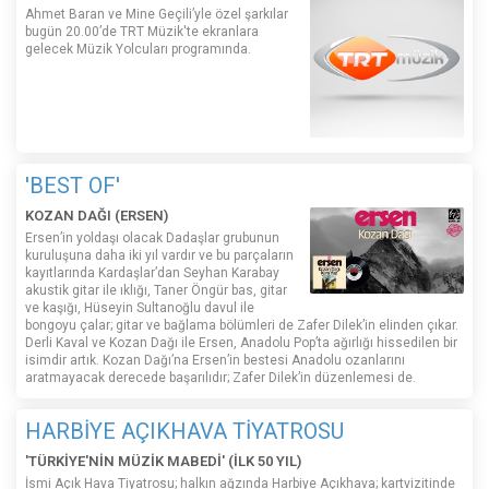
Ahmet Baran ve Mine Geçili’yle özel şarkılar
bugün 20.00’de TRT Müzik'te ekranlara
gelecek Müzik Yolcuları programında.
'BEST OF'
KOZAN DAĞI (ERSEN)
Ersen’in yoldaşı olacak Dadaşlar grubunun
kuruluşuna daha iki yıl vardır ve bu parçaların
kayıtlarında Kardaşlar’dan Seyhan Karabay
akustik gitar ile ıklığı, Taner Öngür bas, gitar
ve kaşığı, Hüseyin Sultanoğlu davul ile
bongoyu çalar; gitar ve bağlama bölümleri de Zafer Dilek’in elinden çıkar.
Derli Kaval ve Kozan Dağı ile Ersen, Anadolu Pop’ta ağırlığı hissedilen bir
isimdir artık. Kozan Dağı’na Ersen’in bestesi Anadolu ozanlarını
aratmayacak derecede başarılıdır; Zafer Dilek’in düzenlemesi de.
HARBİYE AÇIKHAVA TİYATROSU
'TÜRKİYE'NİN MÜZİK MABEDİ' (İLK 50 YIL)
İsmi Açık Hava Tiyatrosu; halkın ağzında Harbiye Açıkhava; kartvizitinde