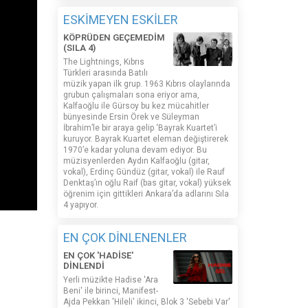
ESKİMEYEN ESKİLER
KÖPRÜDEN GEÇEMEDİM
(SILA 4)
The Lightnings, Kıbrıs
Türkleri arasında Batılı
müzik yapan ilk grup. 1963 Kıbrıs olaylarında
grubun çalışmaları sona eriyor ama,
Kalfaoğlu ile Gürsoy bu kez mücahitler
bünyesinde Ersin Örek ve Süleyman
İbrahim’le bir araya gelip ‘Bayrak Kuartet’i
kuruyor. Bayrak Kuartet eleman değiştirerek
1970’e kadar yoluna devam ediyor. Bu
müzisyenlerden Aydın Kalfaoğlu (gitar,
vokal), Erdinç Gündüz (gitar, vokal) ile Rauf
Denktaş’ın oğlu Raif (bas gitar, vokal) yüksek
öğrenim için gittikleri Ankara’da adlarını Sıla
4 yapıyor.
EN ÇOK DİNLENENLER
EN ÇOK 'HADİSE'
DİNLENDİ
Yerli müzikte Hadise 'Ara
Beni' ile birinci, Manifest-
Ajda Pekkan 'Hileli' ikinci, Blok 3 'Sebebi Var'