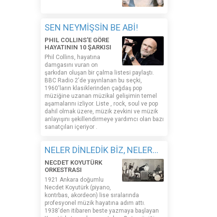
SEN NEYMİŞSİN BE ABİ!
PHIL COLLINS'E GÖRE
HAYATININ 10 ŞARKISI
Phil Collins, hayatına
damgasını vuran on
şarkıdan oluşan bir çalma listesi paylaştı.
BBC Radio 2'de yayınlanan bu seçki,
1960'ların klasiklerinden çağdaş pop
müziğine uzanan müzikal gelişimin temel
aşamalarını izliyor. Liste , rock, soul ve pop
dahil olmak üzere, müzik zevkini ve müzik
anlayışını şekillendirmeye yardımcı olan bazı
sanatçıları içeriyor .
NELER DİNLEDİK BİZ, NELER...
NECDET KOYUTÜRK
ORKESTRASI
1921 Ankara doğumlu
Necdet Koyutürk (piyano,
kontrbas, akordeon) lise sıralarında
profesyonel müzik hayatına adım attı.
1938'den itibaren beste yazmaya başlayan