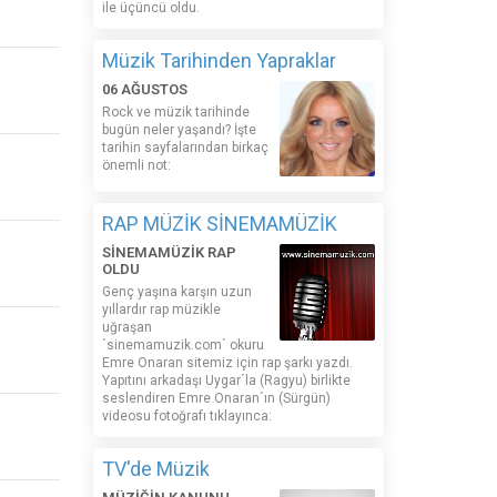
ile üçüncü oldu.
Müzik Tarihinden Yapraklar
06 AĞUSTOS
Rock ve müzik tarihinde
bugün neler yaşandı? İşte
tarihin sayfalarından birkaç
önemli not:
RAP MÜZİK SİNEMAMÜZİK
SİNEMAMÜZİK RAP
OLDU
Genç yaşına karşın uzun
yıllardır rap müzikle
uğraşan
´sinemamuzik.com´ okuru
Emre Onaran sitemiz için rap şarkı yazdı.
Yapıtını arkadaşı Uygar´la (Ragyu) birlikte
seslendiren Emre Onaran´ın (Sürgün)
videosu fotoğrafı tıklayınca:
TV'de Müzik