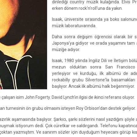
dinlediği country müzik kulağında. Elvis Pr
erken dönem rock'n'roll'una da yakın.
Isaak, üniversite sırasında ya boks salonu
müzik laboratuvarında.
Daha sonra değişim öğrencisi olarak bir s
Japonya'ya gidiyor ve orada yaşamını tam 
müziğe adıyor.
Isaak, 1980 yılında İngiliz Dili ve İletişim b
mezun olduktan sonra San Francisco 
yerleşiyor ve kurduğu, ilk albümü de adı
rockabilly grubu Silvertone'la basamaklar
başlıyor. Ancak ilk albümü halk beğenmiyor.
çalışan isim John Fogerty. David Lynch’in ilgisi de ikinci referans oluyor.
lardan turnesinin ön grubu olmasını isteyen Roy Orbison’dan destek geliyor.
k aşamasında başlıyor. Şarkıcı, şarkı sözlerini nasıl yazdığını şöyle a
onuşmak istiyorum dedi. Çok cüretkar ve saldırgandı. Telefonu kapatınc
yı çoktan yazmıştım. Ve sanırım sözler için duyduğum heyecanı görüp kı