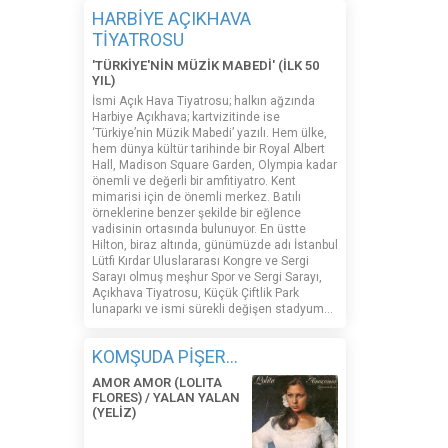
HARBİYE AÇIKHAVA
TİYATROSU
'TÜRKİYE'NİN MÜZİK MABEDİ' (İLK 50
YIL)
İsmi Açık Hava Tiyatrosu; halkın ağzında
Harbiye Açıkhava; kartvizitinde ise
‘Türkiye’nin Müzik Mabedi’ yazılı. Hem ülke,
hem dünya kültür tarihinde bir Royal Albert
Hall, Madison Square Garden, Olympia kadar
önemli ve değerli bir amfitiyatro. Kent
mimarisi için de önemli merkez. Batılı
örneklerine benzer şekilde bir eğlence
vadisinin ortasında bulunuyor. En üstte
Hilton, biraz altında, günümüzde adı İstanbul
Lütfi Kırdar Uluslararası Kongre ve Sergi
Sarayı olmuş meşhur Spor ve Sergi Sarayı,
Açıkhava Tiyatrosu, Küçük Çiftlik Park
lunaparkı ve ismi sürekli değişen stadyum…
KOMŞUDA PİŞER...
AMOR AMOR (LOLITA
FLORES) / YALAN YALAN
(YELİZ)