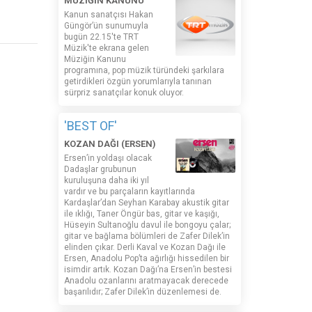
MÜZİĞİN KANUNU
Kanun sanatçısı Hakan
Güngör’ün sunumuyla
bugün 22.15'te TRT
Müzik'te ekrana gelen
Müziğin Kanunu
programına, pop müzik türündeki şarkılara
getirdikleri özgün yorumlarıyla tanınan
sürpriz sanatçılar konuk oluyor.
'BEST OF'
KOZAN DAĞI (ERSEN)
Ersen’in yoldaşı olacak
Dadaşlar grubunun
kuruluşuna daha iki yıl
vardır ve bu parçaların kayıtlarında
Kardaşlar’dan Seyhan Karabay akustik gitar
ile ıklığı, Taner Öngür bas, gitar ve kaşığı,
Hüseyin Sultanoğlu davul ile bongoyu çalar;
gitar ve bağlama bölümleri de Zafer Dilek’in
elinden çıkar. Derli Kaval ve Kozan Dağı ile
Ersen, Anadolu Pop’ta ağırlığı hissedilen bir
isimdir artık. Kozan Dağı’na Ersen’in bestesi
Anadolu ozanlarını aratmayacak derecede
başarılıdır; Zafer Dilek’in düzenlemesi de.