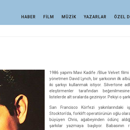
HABER
FİLM
MÜZİK
YAZARLAR
ÖZEL 
1986 yapımı Mavi Kadife /Blue Velvet filmi 
yönetmen David Lynch, bir şarkıcının ilk a
iki şarkıyı kullanmak istiyor. Silvertone ad
eleştirmenler tarafından beğenilmesin
listelerde alt sıralarda geziniyor. Pekiyi o şar
San Francisco Körfezi yakınlarındaki iş
Stockton'da, forklift operatörünün oğlu ola
büyüyen Chris, ağabeyinden ödünç aldığı
şarkılar yazmaya başlıyor. Babasının 