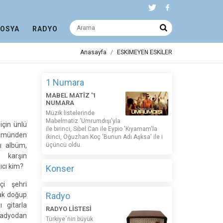
DOSYA
RADYO
Anasayfa
ESKİMEYEN ESKİLER
1 Numara
MABEL MATİZ '1
NUMARA
Müzik listelerinde
Mabelmatiz ‘Umrumdışı'yla
için ünlü
ile birinci, Sibel Can ile Eypio 'Kıyamam'la
lbümünden
ikinci, Oğuzhan Koç 'Bunun Adı Aşksa' ile i
lı albüm,
üçüncü oldu.
e karşın
kıcı kim?
Konser
çi şehri
rak doğup
Radyo
 gitarla
RADYO LİSTESİ
radyodan
Türkiye´nin büyük