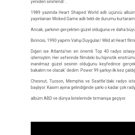
yeniden sinirlendi’…
1989 yazında Heart Shaped World adlı üçüncü albüm
yayınlanan Wicked Game adlı tekli de durumu kurtaramı
Ancak, şarkının gerçekten güzel olduğuna ve daha büyük bi
Birincisi, 1990 yapımı Vahşi Duygular/ Wild at Heart f
Diğeri ise Atlanta'nın en önemli Top 40 radyo istas
izlemiştim. Her seferinde filmdeki bu hipnotik enstrüm
inanılmaz güzel sesinin olduğunu keşfedince gerçe
bakalım ne olacak' dedim. Power 99 şarkıyı ilk kez çaldığı
Chesnut, Tucson, Memphis ve Seattle'daki radyo istas
başlıyor. Kasım ayına gelindiğinde şarkı o kadar çok rady
albüm ABD ve dünya listelerinde tırmanışa geçiyor.
"Bazen çok hızlı gelen ve sizi gerçekten