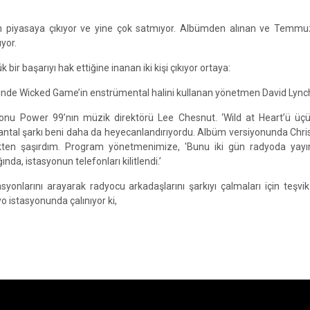
 piyasaya çıkıyor ve yine çok satmıyor. Albümden alınan ve Temmu
yor.
r başarıyı hak ettiğine inanan iki kişi çıkıyor ortaya:
ilminde Wicked Game’in enstrümental halini kullanan yönetmen David Lync
yonu Power 99’nın müzik direktörü Lee Chesnut. ‘Wild at Heart’ü üç
antal şarkı beni daha da heyecanlandırıyordu. Albüm versiyonunda Chris
kten şaşırdım. Program yönetmenimize, 'Bunu iki gün radyoda yayın
nda, istasyonun telefonları kilitlendi.’
yonlarını arayarak radyocu arkadaşlarını şarkıyı çalmaları için teşv
o istasyonunda çalınıyor ki,