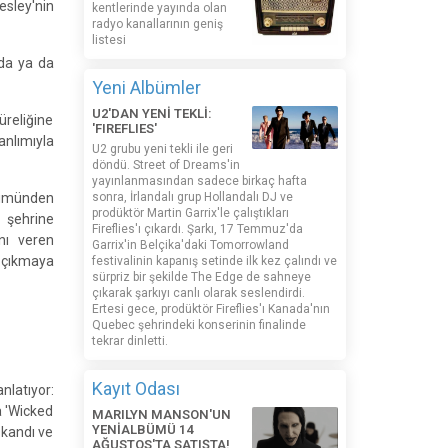
esley'nin
kentlerinde yayında olan
radyo kanallarının geniş
listesi
nda ya da
Yeni Albümler
U2'DAN YENİ TEKLİ:
üreliğine
'FIREFLIES'
anlımıyla
U2 grubu yeni tekli ile geri
döndü. Street of Dreams'in
yayınlanmasından sadece birkaç hafta
ölümünden
sonra, İrlandalı grup Hollandalı DJ ve
prodüktör Martin Garrix'le çalıştıkları
şehrine
Fireflies'ı çıkardı. Şarkı, 17 Temmuz'da
nı veren
Garrix'in Belçika'daki Tomorrowland
ı çıkmaya
festivalinin kapanış setinde ilk kez çalındı ​​ve
sürpriz bir şekilde The Edge de sahneye
çıkarak şarkıyı canlı olarak seslendirdi.
Ertesi gece, prodüktör Fireflies'ı Kanada'nın
Quebec şehrindeki konserinin finalinde
tekrar dinletti.
Kayıt Odası
nlatıyor:
a 'Wicked
MARILYN MANSON'UN
YENİALBÜMÜ 14
skandı ve
AĞUSTOS'TA SATIŞTA!