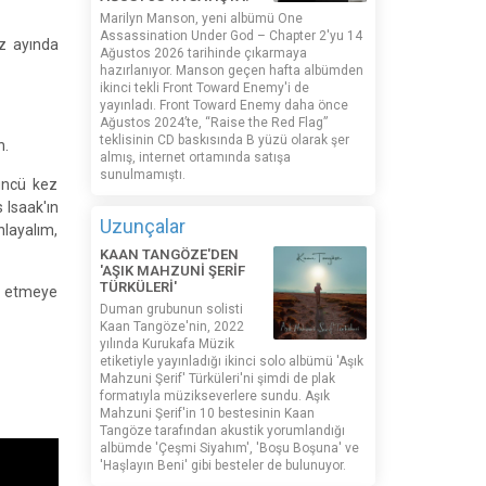
Marilyn Manson, yeni albümü One
Assassination Under God – Chapter 2'yu 14
z ayında
Ağustos 2026 tarihinde çıkarmaya
hazırlanıyor. Manson geçen hafta albümden
ikinci tekli Front Toward Enemy'i de
yayınladı. Front Toward Enemy daha önce
Ağustos 2024’te, “Raise the Red Flag”
teklisinin CD baskısında B yüzü olarak şer
h.
almış, internet ortamında satışa
sunulmamıştı.
üncü kez
 Isaak'ın
Uzunçalar
layalım,
KAAN TANGÖZE'DEN
'AŞIK MAHZUNİ ŞERİF
TÜRKÜLERİ'
ik etmeye
Duman grubunun solisti
Kaan Tangöze'nin, 2022
yılında Kurukafa Müzik
etiketiyle yayınladığı ikinci solo albümü 'Aşık
Mahzuni Şerif' Türküleri'ni şimdi de plak
formatıyla müzikseverlere sundu. Aşık
Mahzuni Şerif'in 10 bestesinin Kaan
Tangöze tarafından akustik yorumlandığı
albümde 'Çeşmi Siyahım', 'Boşu Boşuna' ve
'Haşlayın Beni' gibi besteler de bulunuyor.